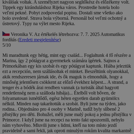
kiválóak voltak. A személyzet nagyon segítőkész és előzékeny volt.
Tippek egy kiránduláshoz Rijeka város.
Prostredie hotela bolo
veľmi pekné. Pobyt zodpovedal popisu. Dostali sme všetko ako
bolo uvedené. Strava bola výborná. Personál bol veľmi ochotný a
ústretový. Typy na výlet mesto Rijeka.
Veronika V.
Az értékelés létrehozva: 7. 7. 2025
Automatikus
fordítás (
Eredeti megjelenítése
)
5/10
Mi maradtunk egy hétig, mint egy család... Foglaltunk 4 fő részére a
Marina, így 2 pótágyat a gyermekek számára ígértek. Sajnos a
Primorkában egy kis szobát és egy pótágyat kaptunk. Hiába jeleztük
ezt a recepción, nem szállásoltak el minket. Beszéltünk olyanokkal,
akik rendszeresen járnak ide, és ők maguk is elmondták, hogy a
minőség jelentősen csökkent az előző évekhez képest... A strand, a
tenger és a bódék árai rendben vannak (a turisták által hagyott
rendetlenség nem a szálloda hibája)... Ételből volt bőven, de
folyamatosan ismétlődő, egész héten egyetlen darab gyümölcs
nélkül. Minden nap takarították a szobát.
Byli jsme na týden, jako
rodina.. Objednáno pro 4 osoby v Marině, tudíž byly slíbené 2
přistýlky pro děti. Bohužel, měli jsme malý pokoj a jednu přistýlku v
Primorce. I když jsme na recepci na tento fakt upozornili, nebylo
nám vyhověno. Mluvili jsme s lidmi, kteří na toto místo jezdí
pravidelně a sami řekli, jak oproti minulým rokům kvalita markantně