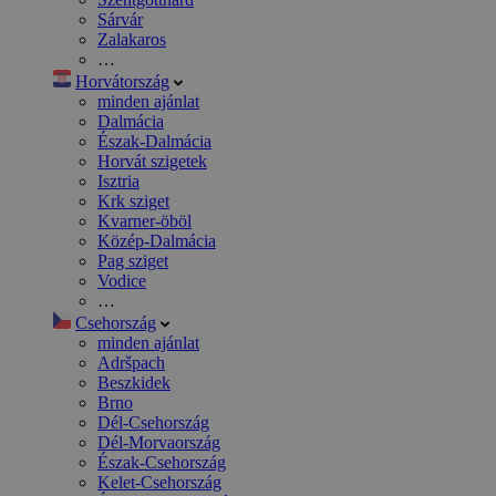
Sárvár
Zalakaros
…
Horvátország
minden ajánlat
Dalmácia
Észak-Dalmácia
Horvát szigetek
Isztria
Krk sziget
Kvarner-öböl
Közép-Dalmácia
Pag sziget
Vodice
…
Csehország
minden ajánlat
Adršpach
Beszkidek
Brno
Dél-Csehország
Dél-Morvaország
Észak-Csehország
Kelet-Csehország