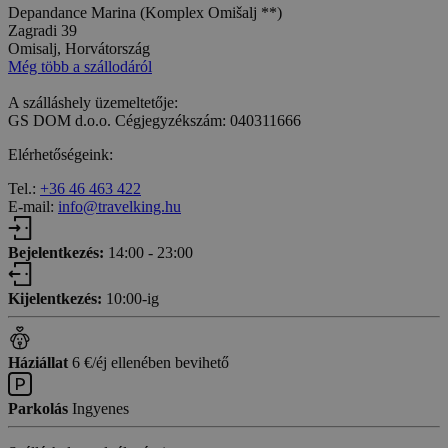
Depandance Marina (Komplex Omišalj **)
Zagradi 39
Omisalj, Horvátország
Még több a szállodáról
A szálláshely üzemeltetője:
GS DOM d.o.o. Cégjegyzékszám: 040311666
Elérhetőségeink:
Tel.:
+36 46 463 422
E-mail:
info@travelking.hu
Bejelentkezés:
14:00 - 23:00
Kijelentkezés:
10:00-ig
Háziállat
6 €/éj ellenében bevihető
Parkolás
Ingyenes