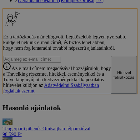
Depandance Marina (Komplex Omišalj **)
Ez a tartózkodás már elfogyott. Legközelebb legyen gyorsabb,
küldje el nekünk e-mail címét, és biztos lehet abban,
hogy nem fog lemaradni további népszerű ajánlatainkról.
Az e-mail címem megadásával hozzájárulok, hogy
Hírlevél
a Travelking részemre, hírekkel, eseményekkel és a
feliratkozás
Travelking nyújtotta kedvezményekkel kapcsolatos
hírlevelet küldjön az
Adatvédelmi Szabályzatban
foglaltak szerint
.
Hasonló ajánlatok
Tengerparti pihenés Omisaljban félpanzióval
98 590 Ft