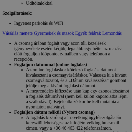
Üdítőitalokkal
Szolgáltatások:
Ingyenes parkolás és WiFi
Vásárlás menete
Gyermekek és utasok
Egyéb felárak
Lemondás
A csomag árában foglalt vagy azon túli kezelések
igénybevétele esetén kérjük, legalább egy héttel az utazása
előtt foglaljon időpontot e-mailben vagy telefonon a
recepción.
Foglaljon dátummal (online foglalás)
Az online foglaláskor kötelező foglalási dátumot
kiválasztani a csomagvásárláskor. Válassza ki a kívánt
csomagváltozatot, és a „Dátum kiválasztása” gombbal
jelölje meg a kívánt foglalási dátumot.
A megrendelés kifizetése után kap egy azonosítószámot
a foglalás dátumával (nem kell külön kapcsolatba lépni
a szállodával). Bejelentkezéskor be kell mutatnia a
nyomtatott utalványt.
Foglaljon dátum nélkül (Nyitott csomag)
A foglalás kizárólag a Travelking ügyfélszolgálatán
keresztül lehetséges: az info@travelking.hu e-mail
címen, vagy a +36 46 463 422 telefonszámon.