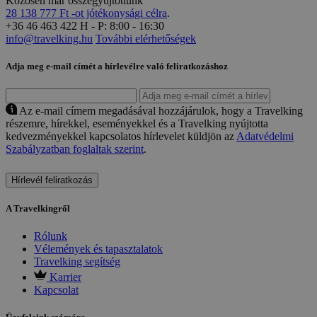
Közösen már összegyüjtöttünk
28 138 777 Ft -ot jótékonysági célra
.
+36 46 463 422
H - P: 8:00 - 16:30
info@travelking.hu
További elérhetőségek
Adja meg e-mail címét a hírlevélre való feliratkozáshoz
Az e-mail címem megadásával hozzájárulok, hogy a Travelking
részemre, hírekkel, eseményekkel és a Travelking nyújtotta
kedvezményekkel kapcsolatos hírlevelet küldjön az
Adatvédelmi
Szabályzatban foglaltak szerint
.
Hírlevél feliratkozás
A Travelkingről
Rólunk
Vélemények és tapasztalatok
Travelking segítség
Karrier
Kapcsolat