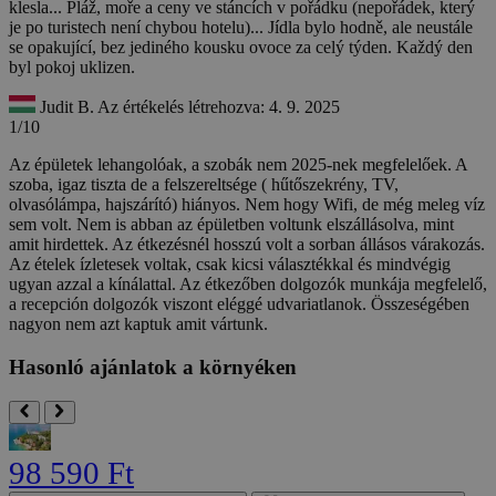
klesla... Pláž, moře a ceny ve stáncích v pořádku (nepořádek, který
je po turistech není chybou hotelu)... Jídla bylo hodně, ale neustále
se opakující, bez jediného kousku ovoce za celý týden. Každý den
byl pokoj uklizen.
Judit B.
Az értékelés létrehozva: 4. 9. 2025
1/10
Az épületek lehangolóak, a szobák nem 2025-nek megfelelőek. A
szoba, igaz tiszta de a felszereltsége ( hűtőszekrény, TV,
olvasólámpa, hajszárító) hiányos. Nem hogy Wifi, de még meleg víz
sem volt. Nem is abban az épületben voltunk elszállásolva, mint
amit hirdettek. Az étkezésnél hosszú volt a sorban állásos várakozás.
Az ételek ízletesek voltak, csak kicsi választékkal és mindvégig
ugyan azzal a kínálattal. Az étkezőben dolgozók munkája megfelelő,
a recepción dolgozók viszont eléggé udvariatlanok. Összeségében
nagyon nem azt kaptuk amit vártunk.
Hasonló ajánlatok a környéken
98 590 Ft