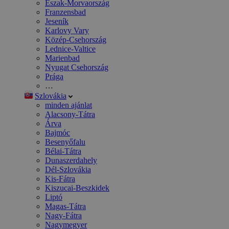
Észak-Morvaország
Franzensbad
Jeseník
Karlovy Vary
Közép-Csehország
Lednice-Valtice
Marienbad
Nyugat Csehország
Prága
…
Szlovákia
minden ajánlat
Alacsony-Tátra
Árva
Bajmóc
Besenyőfalu
Bélai-Tátra
Dunaszerdahely
Dél-Szlovákia
Kis-Fátra
Kiszucai-Beszkidek
Liptó
Magas-Tátra
Nagy-Fátra
Nagymegyer