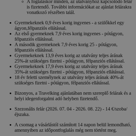
A foglaláskor minden, az utalványhoz kapcsolódó felár
is fizetendő. További információkat az ajánlat felárakra
vonatkozó részében talál.
Gyermekeknek 0,9 éves korig ingyenes - a szülőkkel egy
ágyon,félpanziós ellátással.
Az első gyermeknek 7,9 éves korig ingyenes - pótágyon,
félpanziós ellátással.
A második gyermeknek 7,9 éves korig 25 - pótágyon,
félpanziós ellátással.
Gyermekeknek 13,9 éves korig az utalvány teljes árának
25%-át szükséges fizetni - pótágyon, félpanziós ellátással.
Gyermekeknek 17,9 éves korig az utalvány teljes árának
35%-át szükséges fizetni - pótágyon, félpanziós ellátással.
18 év feletti személynek az utalvány teljes árának 40%-át
szükséges fizetni - pótágyon, félpanziós ellátással.
Bizonyos, a Travelking ajánlatában nem szereplő felárak és a
helyi idegenforgalmi adó helyben fizetendő.
Szezonális felár (2026. 07. 04 - 2026. 08. 22) - 14 €/szoba/
éjszaka.
A csomag a vásárlástól számított 14 napon belül lemondható,
amennyiben az időpontfoglalás még nem történt meg.