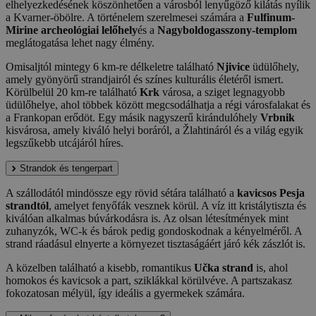
elhelyezkedésének köszönhetően a városból lenyűgöző kilátás nyílik
a Kvarner-öbölre. A történelem szerelmesei számára a
Fulfinum-
Mirine archeológiai lelőhely
és a
Nagyboldogasszony-templom
meglátogatása lehet nagy élmény.
Omisaljtól mintegy 6 km-re délkeletre található
Njivice
üdülőhely,
amely gyönyörű strandjairól és színes kulturális életéről ismert.
Körülbelül 20 km-re található
Krk
városa, a sziget legnagyobb
üdülőhelye, ahol többek között megcsodálhatja a régi városfalakat és
a Frankopan erődöt. Egy másik nagyszerű kirándulóhely
Vrbnik
kisvárosa, amely kiváló helyi boráról, a Žlahtináról és a világ egyik
legszűkebb utcájáról híres.
Strandok és tengerpart
A szállodától mindössze egy rövid sétára található a
kavicsos Pesja
strandtól
, amelyet fenyőfák vesznek körül. A víz itt kristálytiszta és
kiválóan alkalmas búvárkodásra is. Az olsan létesítmények mint
zuhanyzók, WC-k és bárok pedig gondoskodnak a kényelméről. A
strand ráadásul elnyerte a környezet tisztaságáért járó kék zászlót is.
A közelben található a kisebb, romantikus
Učka strand
is, ahol
homokos és kavicsok a part, sziklákkal körülvéve. A partszakasz
fokozatosan mélyül, így ideális a gyermekek számára.