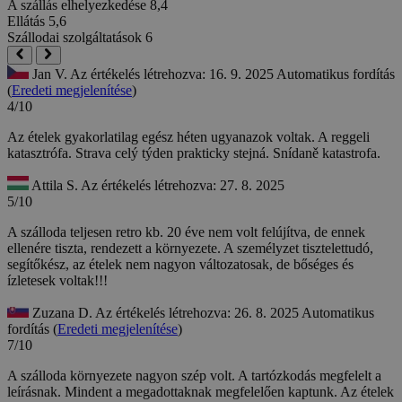
A szállás elhelyezkedése
8,4
Ellátás
5,6
Szállodai szolgáltatások
6
Jan V.
Az értékelés létrehozva: 16. 9. 2025
Automatikus fordítás
(
Eredeti megjelenítése
)
4/10
Az ételek gyakorlatilag egész héten ugyanazok voltak. A reggeli
katasztrófa.
Strava celý týden prakticky stejná. Snídaně katastrofa.
Attila S.
Az értékelés létrehozva: 27. 8. 2025
5/10
A szálloda teljesen retro kb. 20 éve nem volt felújítva, de ennek
ellenére tiszta, rendezett a környezete. A személyzet tisztelettudó,
segítőkész, az ételek nem nagyon változatosak, de bőséges és
ízletesek voltak!!!
Zuzana D.
Az értékelés létrehozva: 26. 8. 2025
Automatikus
fordítás (
Eredeti megjelenítése
)
7/10
A szálloda környezete nagyon szép volt. A tartózkodás megfelelt a
leírásnak. Mindent a megadottaknak megfelelően kaptunk. Az ételek