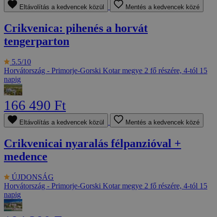
Eltávolítás a kedvencek közül
Mentés a kedvencek közé
Crikvenica: pihenés a horvát
tengerparton
5.5/10
Horvátország - Primorje-Gorski Kotar megye
2 fő részére, 4-tól 15
napig
166 490 Ft
Eltávolítás a kedvencek közül
Mentés a kedvencek közé
Crikvenicai nyaralás félpanzióval +
medence
ÚJDONSÁG
Horvátország - Primorje-Gorski Kotar megye
2 fő részére, 4-tól 15
napig