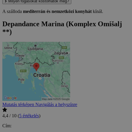
Milyen fogásokat kóstolhatok meg?
A szálloda
mediterrán és nemzetközi konyhát
kínál.
Depandance Marina (Komplex Omišalj
**)
Mutatás térképen
Navigálás a helyszínre
4,4 / 10
(
5 értékelés
)
Cím: