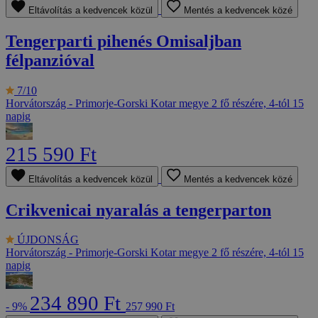
Eltávolítás a kedvencek közül
Mentés a kedvencek közé
Tengerparti pihenés Omisaljban
félpanzióval
7/10
Horvátország - Primorje-Gorski Kotar megye
2 fő részére, 4-tól 15
napig
215 590 Ft
Eltávolítás a kedvencek közül
Mentés a kedvencek közé
Crikvenicai nyaralás a tengerparton
ÚJDONSÁG
Horvátország - Primorje-Gorski Kotar megye
2 fő részére, 4-tól 15
napig
234 890 Ft
- 9%
257 990 Ft