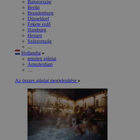
Bajorország
Berlin
Brandenburg
Düsseldorf
Fekete erdő
Hamburg
Hessen
Szászország
…
Hollandia
minden ajánlat
Amszterdam
…
Az összes ajánlat megjelenítése