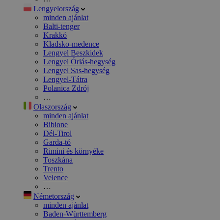
Lengyelország
minden ajánlat
Balti-tenger
Krakkó
Kladsko-medence
Lengyel Beszkidek
Lengyel Óriás-hegység
Lengyel Sas-hegység
Lengyel-Tátra
Polanica Zdrój
…
Olaszország
minden ajánlat
Bibione
Dél-Tirol
Garda-tó
Rimini és környéke
Toszkána
Trento
Velence
…
Németország
minden ajánlat
Baden-Württemberg