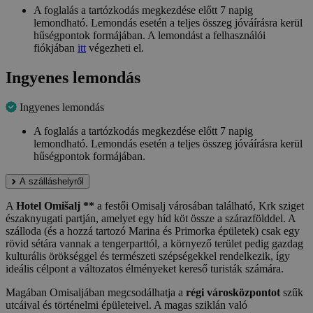
A foglalás a tartózkodás megkezdése előtt 7 napig
lemondható. Lemondás esetén a teljes összeg jóváírásra kerül
hűségpontok formájában. A lemondást a felhasználói
fiókjában
itt
végezheti el.
Ingyenes lemondás
Ingyenes lemondás
A foglalás a tartózkodás megkezdése előtt 7 napig
lemondható. Lemondás esetén a teljes összeg jóváírásra kerül
hűségpontok formájában.
A szálláshelyről
A
Hotel Omišalj **
a festői Omisalj városában található, Krk sziget
északnyugati partján, amelyet egy híd köt össze a szárazfölddel. A
szálloda (és a hozzá tartozó Marina és Primorka épületek) csak egy
rövid sétára vannak a tengerparttól, a környező terület pedig gazdag
kulturális örökséggel és természeti szépségekkel rendelkezik, így
ideális célpont a változatos élményeket kereső turisták számára.
Magában Omisaljában megcsodálhatja a
régi városközpontot
szűk
utcáival és történelmi épületeivel. A magas sziklán való