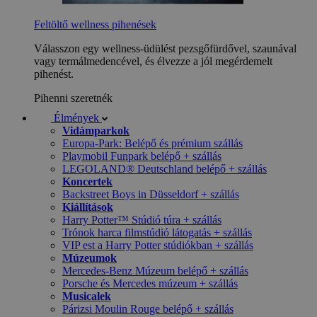
Feltöltő wellness pihenések
Válasszon egy wellness-üdülést pezsgőfürdővel, szaunával
vagy termálmedencével, és élvezze a jól megérdemelt
pihenést.
Pihenni szeretnék
Élmények
Vidámparkok
Europa-Park: Belépő és prémium szállás
Playmobil Funpark belépő + szállás
LEGOLAND® Deutschland belépő + szállás
Koncertek
Backstreet Boys in Düsseldorf + szállás
Kiállítások
Harry Potter™ Stúdió túra + szállás
Trónok harca filmstúdió látogatás + szállás
VIP est a Harry Potter stúdiókban + szállás
Múzeumok
Mercedes-Benz Múzeum belépő + szállás
Porsche és Mercedes múzeum + szállás
Musicalek
Párizsi Moulin Rouge belépő + szállás