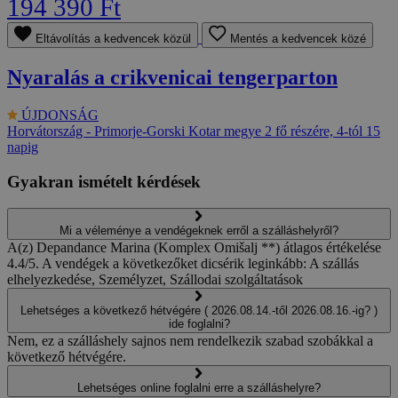
194 390 Ft
Eltávolítás a kedvencek közül
Mentés a kedvencek közé
Nyaralás a crikvenicai tengerparton
ÚJDONSÁG
Horvátország - Primorje-Gorski Kotar megye
2 fő részére, 4-tól 15
napig
Gyakran ismételt kérdések
Mi a véleménye a vendégeknek erről a szálláshelyről?
A(z) Depandance Marina (Komplex Omišalj **) átlagos értékelése
4.4/5. A vendégek a következőket dicsérik leginkább: A szállás
elhelyezkedése, Személyzet, Szállodai szolgáltatások
Lehetséges a következő hétvégére ( 2026.08.14.-től 2026.08.16.-ig? )
ide foglalni?
Nem, ez a szálláshely sajnos nem rendelkezik szabad szobákkal a
következő hétvégére.
Lehetséges online foglalni erre a szálláshelyre?