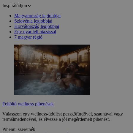
Inspirálódjon
Magyarország legjobbjai
Szlovénia legjobbjai
Horvátország legjobbjai
Egy nyár teli utazással
7 magyar régió
Feltöltő wellness pihenések
Válasszon egy wellness-üdülést pezsgőfürdővel, szaunával vagy
termálmedencével, és élvezze a jól megérdemelt pihenést.
Pihenni szeretnék