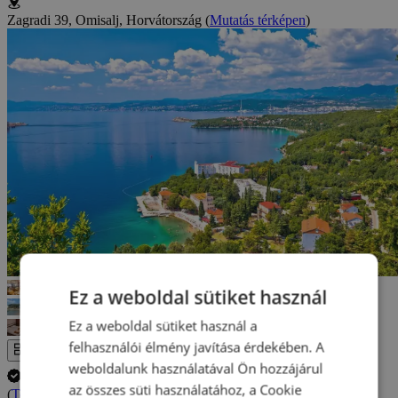
Zagradi 39, Omisalj, Horvátország
(
Mutatás térképen
)
Ez a weboldal sütiket használ
Ez a weboldal sütiket használ a
felhasználói élmény javítása érdekében. A
Az egész galéria
weboldalunk használatával Ön hozzájárul
A tartózkodás időpontjának lemondása INGYENES.
az összes süti használatához, a Cookie
(
További információ
)