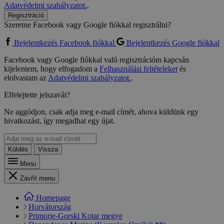
Adatvédelmi szabályzatot.
.
Regisztráció
Szeretne Facebook vagy Google fiókkal regisztrálni?
Bejelentkezés Facebook fiókkal
Bejelentkezés Google fiókkal
Facebook vagy Google fiókkal való regisztrációm kapcsán
kijelentem, hogy elfogadom a
Felhasználási feltételeket
és
elolvastam az
Adatvédelmi szabályzatot.
.
Elfelejtette jelszavát?
Ne aggódjon, csak adja meg e-mail címét, ahova küldünk egy
hivatkozást, így megadhat egy újat.
Küldés
Vissza
Menu
Zavřít menu
Homepage
Horvátország
Primorje-Gorski Kotar megye