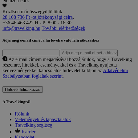
Nemzeti Park
Közösen már összegyüjtöttünk
28 108 736 Ft -ot jótékonysági célra
.
+36 46 463 422
H - P: 8:00 - 16:30
info@travelking.hu
További elérhetőségek
Adja meg e-mail címét a hírlevélre való feliratkozáshoz
Az e-mail címem megadásával hozzájárulok, hogy a Travelking
részemre, hírekkel, eseményekkel és a Travelking nyújtotta
kedvezményekkel kapcsolatos hírlevelet küldjön az
Adatvédelmi
Szabályzatban foglaltak szerint
.
Hírlevél feliratkozás
A Travelkingről
Rólunk
Vélemények és tapasztalatok
Travelking segítség
Karrier
Kapcsolat