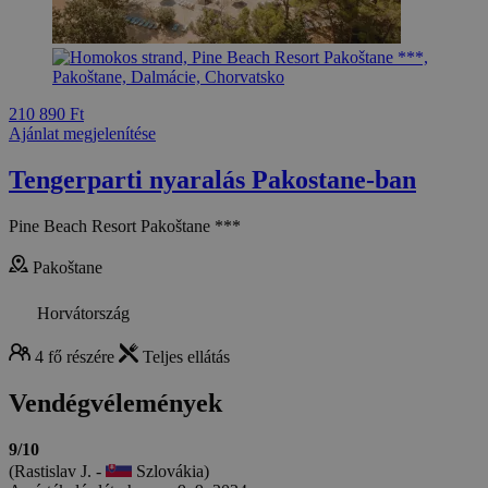
210 890 Ft
Ajánlat megjelenítése
Tengerparti nyaralás Pakostane-ban
Pine Beach Resort Pakoštane ***
Pakoštane
Horvátország
4 fő részére
Teljes ellátás
Vendégvélemények
9/10
(Rastislav J. -
Szlovákia)