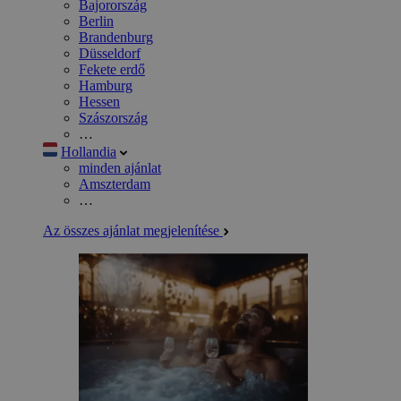
Bajorország
Berlin
Brandenburg
Düsseldorf
Fekete erdő
Hamburg
Hessen
Szászország
…
Hollandia
minden ajánlat
Amszterdam
…
Az összes ajánlat megjelenítése