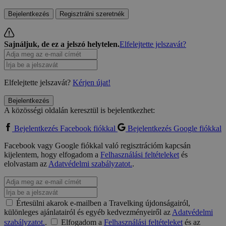
Bejelentkezés
Regisztrálni szeretnék
Sajnáljuk, de ez a jelszó helytelen.
Elfelejtette jelszavát?
Elfelejtette jelszavát?
Kérjen újat!
Bejelentkezés
A közösségi oldalán keresztül is bejelentkezhet:
Bejelentkezés Facebook fiókkal
Bejelentkezés Google fiókkal
Facebook vagy Google fiókkal való regisztrációm kapcsán
kijelentem, hogy elfogadom a
Felhasználási feltételeket
és
elolvastam az
Adatvédelmi szabályzatot.
.
Értesülni akarok e-mailben a Travelking újdonságairól,
különleges ajánlatairól és egyéb kedvezményeiről az
Adatvédelmi
szabályzatot.
.
Elfogadom a
Felhasználási feltételeket
és az