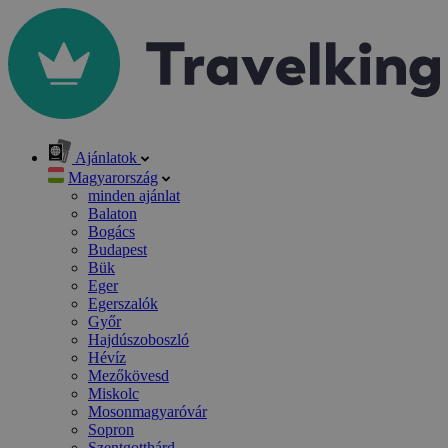
Ajánlatok
Magyarország
minden ajánlat
Balaton
Bogács
Budapest
Bük
Eger
Egerszalók
Győr
Hajdúszoboszló
Hévíz
Mezőkövesd
Miskolc
Mosonmagyaróvár
Sopron
Szentgotthárd