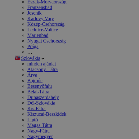
Észak-Morvaország
Franzensbad
Jeseník
Karlovy Vary
Közép-Csehország
Lednice-Valtice
Marienbad
Nyugat Csehország
Prága
…
Szlovákia
minden ajánlat
Alacsony-Tátra
Árva
Bajmóc
Besenyőfalu
Bélai-Tátra
Dunaszerdahely
Dél-Szlovákia
Kis-Fátra
Kiszucai-Beszkidek
Liptó
Magas-Tátra
Nagy-Fátra
Nagymegyer