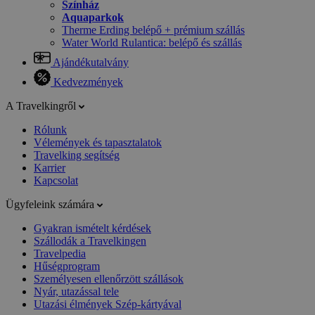
Színház
Aquaparkok
Therme Erding belépő + prémium szállás
Water World Rulantica: belépő és szállás
Ajándékutalvány
Kedvezmények
A Travelkingről
Rólunk
Vélemények és tapasztalatok
Travelking segítség
Karrier
Kapcsolat
Ügyfeleink számára
Gyakran ismételt kérdések
Szállodák a Travelkingen
Travelpedia
Hűségprogram
Személyesen ellenőrzött szállások
Nyár, utazással tele
Utazási élmények Szép-kártyával