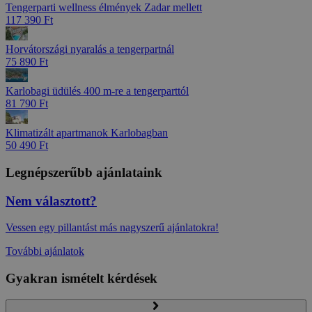
Tengerparti wellness élmények Zadar mellett
117 390 Ft
Horvátországi nyaralás a tengerpartnál
75 890 Ft
Karlobagi üdülés 400 m-re a tengerparttól
81 790 Ft
Klimatizált apartmanok Karlobagban
50 490 Ft
Legnépszerűbb ajánlataink
Nem választott?
Vessen egy pillantást más nagyszerű ajánlatokra!
További ajánlatok
Gyakran ismételt kérdések