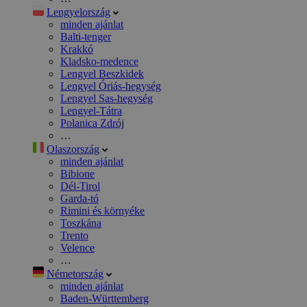
Lengyelország
minden ajánlat
Balti-tenger
Krakkó
Kladsko-medence
Lengyel Beszkidek
Lengyel Óriás-hegység
Lengyel Sas-hegység
Lengyel-Tátra
Polanica Zdrój
…
Olaszország
minden ajánlat
Bibione
Dél-Tirol
Garda-tó
Rimini és környéke
Toszkána
Trento
Velence
…
Németország
minden ajánlat
Baden-Württemberg