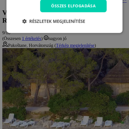
Vélemények és értékelések: Pine Beach Resort Pakoštane ***
ÖSSZES ELFOGADÁSA
Vélemények és értékelések: Pine Beach
Resort Pakoštane *** (Dalmácia)
RÉSZLETEK MEGJELENÍTÉSE
9/10
(Összesen
1 értékelés
)
nagyon jó
Pakoštane, Horvátország (
Térkép megjelenítése
)