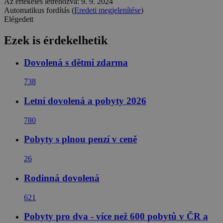
Az értékelés létrehozva: 9. 9. 2024
Automatikus fordítás (
Eredeti megjelenítése
)
Elégedett
Ezek is érdekelhetik
Dovolená s dětmi zdarma
738
Letní dovolená a pobyty 2026
780
Pobyty s plnou penzí v ceně
26
Rodinná dovolená
621
Pobyty pro dva - více než 600 pobytů v ČR a