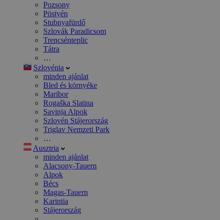
Pozsony
Pöstyén
Stubnyafürdő
Szlovák Paradicsom
Trencsénteplic
Tátra
…
Szlovénia
minden ajánlat
Bled és környéke
Maribor
Rogaška Slatina
Savinja Alpok
Szlovén Stájerország
Triglav Nemzeti Park
…
Ausztria
minden ajánlat
Alacsony-Tauern
Alpok
Bécs
Magas-Tauern
Karintia
Stájerország
…