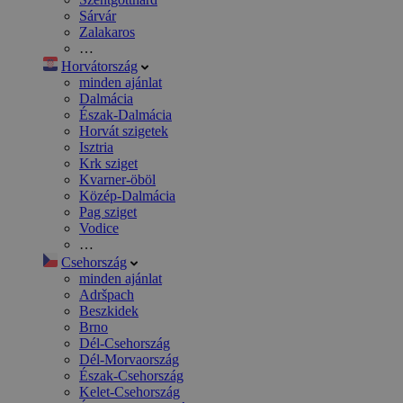
Sárvár
Zalakaros
…
Horvátország
minden ajánlat
Dalmácia
Észak-Dalmácia
Horvát szigetek
Isztria
Krk sziget
Kvarner-öböl
Közép-Dalmácia
Pag sziget
Vodice
…
Csehország
minden ajánlat
Adršpach
Beszkidek
Brno
Dél-Csehország
Dél-Morvaország
Észak-Csehország
Kelet-Csehország