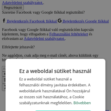
Adatvédelmi szabályzatot.
.
Regisztráció
Szeretne Facebook vagy Google fiókkal regisztrálni?
Bejelentkezés Facebook fiókkal
Bejelentkezés Google fiókkal
Facebook vagy Google fiókkal való regisztrációm kapcsán
kijelentem, hogy elfogadom a
Felhasználási feltételeket
és
elolvastam az
Adatvédelmi szabályzatot.
.
Elfelejtette jelszavát?
Ne aggódjon, csak adja meg e-mail címét, ahova küldünk egy
hivatkozást, így megadhat egy újat.
Ez a weboldal sütiket használ
Küldés
Vissza
Ez a weboldal sütiket használ a
Menu
felhasználói élmény javítása érdekében. A
Zavřít menu
weboldalunk használatával Ön hozzájárul
az összes süti használatához, a Cookie
szabályzatunknak megfelelően.
Bővebben
Pine Beach Resort Pakoštane ***