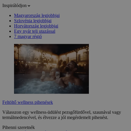
Inspirálódjon
Magyarország legjobbjai
Szlovénia legjobbjai
Horvátország legjobbjai
Egy nyár teli utazással
7 magyar régió
Feltöltő wellness pihenések
Válasszon egy wellness-üdülést pezsgőfürdővel, szaunával vagy
termálmedencével, és élvezze a jól megérdemelt pihenést.
Pihenni szeretnék