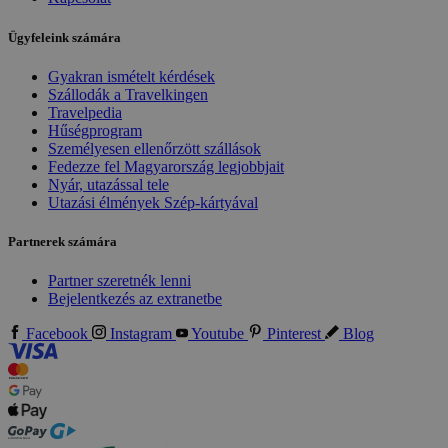
Ügyfeleink számára
Gyakran ismételt kérdések
Szállodák a Travelkingen
Travelpedia
Hűségprogram
Személyesen ellenőrzött szállások
Fedezze fel Magyarország legjobbjait
Nyár, utazással tele
Utazási élmények Szép-kártyával
Partnerek számára
Partner szeretnék lenni
Bejelentkezés az extranetbe
Facebook
Instagram
Youtube
Pinterest
Blog