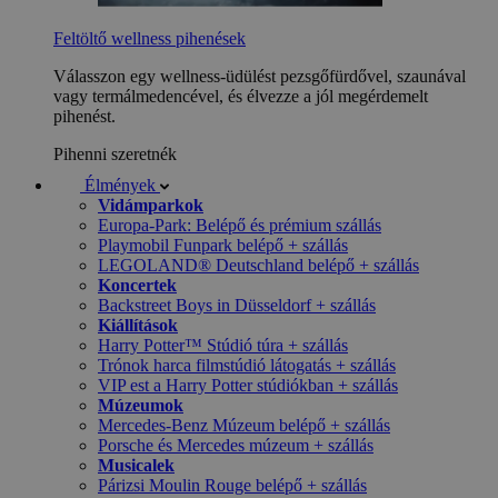
Feltöltő wellness pihenések
Válasszon egy wellness-üdülést pezsgőfürdővel, szaunával
vagy termálmedencével, és élvezze a jól megérdemelt
pihenést.
Pihenni szeretnék
Élmények
Vidámparkok
Europa-Park: Belépő és prémium szállás
Playmobil Funpark belépő + szállás
LEGOLAND® Deutschland belépő + szállás
Koncertek
Backstreet Boys in Düsseldorf + szállás
Kiállítások
Harry Potter™ Stúdió túra + szállás
Trónok harca filmstúdió látogatás + szállás
VIP est a Harry Potter stúdiókban + szállás
Múzeumok
Mercedes-Benz Múzeum belépő + szállás
Porsche és Mercedes múzeum + szállás
Musicalek
Párizsi Moulin Rouge belépő + szállás