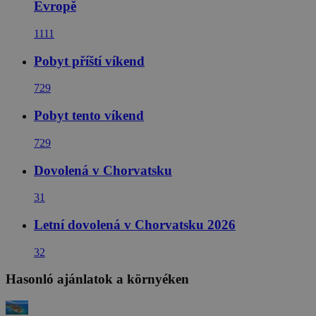
Evropě
1111
Pobyt příští víkend
729
Pobyt tento víkend
729
Dovolená v Chorvatsku
31
Letní dovolená v Chorvatsku 2026
32
Hasonló ajánlatok a környéken