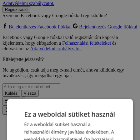
Adatvédelmi szabályzatot.
.
Regisztráció
Szeretne Facebook vagy Google fiókkal regisztrálni?
Bejelentkezés Facebook fiókkal
Bejelentkezés Google fiókkal
Facebook vagy Google fiókkal való regisztrációm kapcsán
kijelentem, hogy elfogadom a
Felhasználási feltételeket
és
elolvastam az
Adatvédelmi szabályzatot.
.
Elfelejtette jelszavát?
Ne aggódjon, csak adja meg e-mail címét, ahova küldünk egy
hivatkozást, így megadhat egy újat.
Küldés
Vissza
Menu
Zavřít menu
Ez a weboldal sütiket használ
Ez a weboldal sütiket használ a
felhasználói élmény javítása érdekében. A
weboldalunk használatával Ön hozzájárul