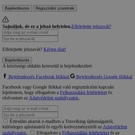
Bejelentkezés
Regisztrálni szeretnék
Sajnáljuk, de ez a jelszó helytelen.
Elfelejtette jelszavát?
Elfelejtette jelszavát?
Kérjen újat!
Bejelentkezés
A közösségi oldalán keresztül is bejelentkezhet:
Bejelentkezés Facebook fiókkal
Bejelentkezés Google fiókkal
Facebook vagy Google fiókkal való regisztrációm kapcsán
kijelentem, hogy elfogadom a
Felhasználási feltételeket
és
elolvastam az
Adatvédelmi szabályzatot.
.
Értesülni akarok e-mailben a Travelking újdonságairól,
különleges ajánlatairól és egyéb kedvezményeiről az
Adatvédelmi
szabályzatot.
.
Elfogadom a
Felhasználási feltételeket
és az