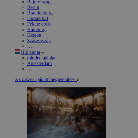
Bajorország
Berlin
Brandenburg
Düsseldorf
Fekete erdő
Hamburg
Hessen
Szászország
…
Hollandia
minden ajánlat
Amszterdam
…
Az összes ajánlat megjelenítése