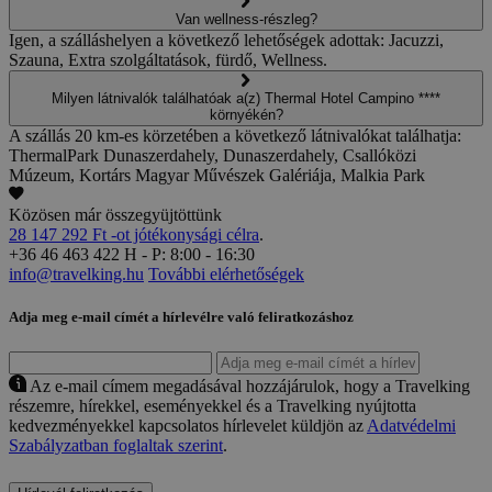
Van wellness-részleg?
Igen, a szálláshelyen a következő lehetőségek adottak: Jacuzzi,
Szauna, Extra szolgáltatások, fürdő, Wellness.
Milyen látnivalók találhatóak a(z) Thermal Hotel Campino ****
környékén?
A szállás 20 km-es körzetében a következő látnivalókat találhatja:
ThermalPark Dunaszerdahely, Dunaszerdahely, Csallóközi
Múzeum, Kortárs Magyar Művészek Galériája, Malkia Park
Közösen már összegyüjtöttünk
28 147 292 Ft -ot jótékonysági célra
.
+36 46 463 422
H - P: 8:00 - 16:30
info@travelking.hu
További elérhetőségek
Adja meg e-mail címét a hírlevélre való feliratkozáshoz
Az e-mail címem megadásával hozzájárulok, hogy a Travelking
részemre, hírekkel, eseményekkel és a Travelking nyújtotta
kedvezményekkel kapcsolatos hírlevelet küldjön az
Adatvédelmi
Szabályzatban foglaltak szerint
.