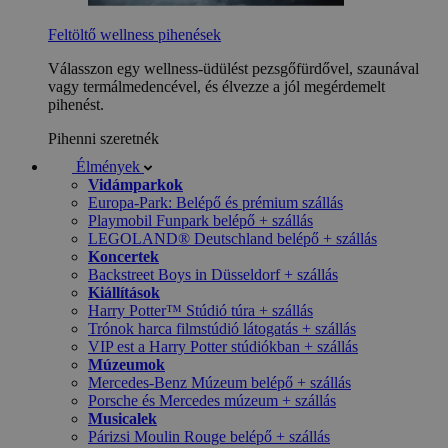
Feltöltő wellness pihenések
Válasszon egy wellness-üdülést pezsgőfürdővel, szaunával
vagy termálmedencével, és élvezze a jól megérdemelt
pihenést.
Pihenni szeretnék
Élmények
Vidámparkok
Europa-Park: Belépő és prémium szállás
Playmobil Funpark belépő + szállás
LEGOLAND® Deutschland belépő + szállás
Koncertek
Backstreet Boys in Düsseldorf + szállás
Kiállítások
Harry Potter™ Stúdió túra + szállás
Trónok harca filmstúdió látogatás + szállás
VIP est a Harry Potter stúdiókban + szállás
Múzeumok
Mercedes-Benz Múzeum belépő + szállás
Porsche és Mercedes múzeum + szállás
Musicalek
Párizsi Moulin Rouge belépő + szállás