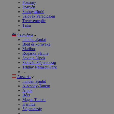
Pozsony
Pöstyén
Stubnyafürdő
Szlovák Paradicsom
Trencsénteplic
Tátra
…
Szlovénia
minden ajánlat
Bled és környéke
Maribor
Rogaška Slatina
Savinja Alpok
Szlovén Stájerország
Triglav Nemzeti Park
…
Ausztria
minden ajánlat
Alacsony-Tauern
Alpok
Bécs
Magas-Tauern
Karintia
Stájerország
…