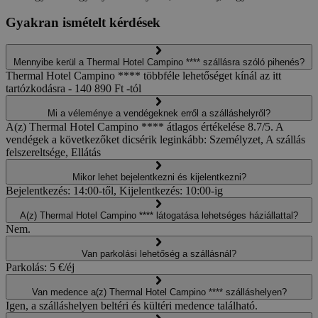
Gyakran ismételt kérdések
Mennyibe kerül a Thermal Hotel Campino **** szállásra szóló pihenés?
Thermal Hotel Campino **** többféle lehetőséget kínál az itt
tartózkodásra - 140 890 Ft -tól
Mi a véleménye a vendégeknek erről a szálláshelyről?
A(z) Thermal Hotel Campino **** átlagos értékelése 8.7/5. A
vendégek a következőket dicsérik leginkább: Személyzet, A szállás
felszereltsége, Ellátás
Mikor lehet bejelentkezni és kijelentkezni?
Bejelentkezés: 14:00-től, Kijelentkezés: 10:00-ig
A(z) Thermal Hotel Campino **** látogatása lehetséges háziállattal?
Nem.
Van parkolási lehetőség a szállásnál?
Parkolás: 5 €/éj
Van medence a(z) Thermal Hotel Campino **** szálláshelyen?
Igen, a szálláshelyen beltéri és kültéri medence található.