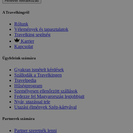
Hírlevél feliratkozás
A Travelkingről
Rólunk
Vélemények és tapasztalatok
Travelking segítség
Karrier
Kapcsolat
Ügyfeleink számára
Gyakran ismételt kérdések
Szállodák a Travelkingen
Travelpedia
Hűségprogram
Személyesen ellenőrzött szállások
Fedezze fel Magyarország legjobbjait
Nyár, utazással tele
Utazási élmények Szép-kártyával
Partnerek számára
Partner szeretnék lenni