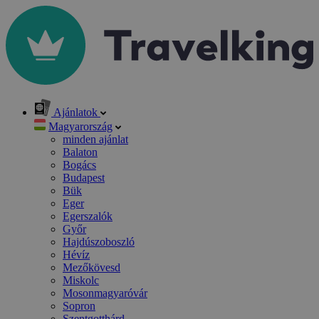
Ajánlatok
Magyarország
minden ajánlat
Balaton
Bogács
Budapest
Bük
Eger
Egerszalók
Győr
Hajdúszoboszló
Hévíz
Mezőkövesd
Miskolc
Mosonmagyaróvár
Sopron
Szentgotthárd