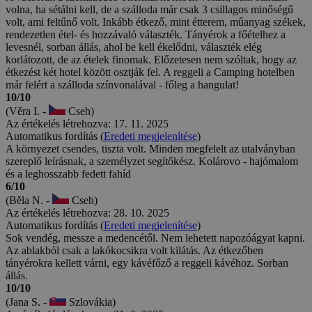
volna, ha sétálni kell, de a szálloda már csak 3 csillagos minőségű
volt, ami feltűnő volt. Inkább étkező, mint étterem, műanyag székek,
rendezetlen étel- és hozzávaló választék. Tányérok a főételhez a
levesnél, sorban állás, ahol be kell ékelődni, választék elég
korlátozott, de az ételek finomak. Előzetesen nem szóltak, hogy az
étkezést két hotel között osztják fel. A reggeli a Camping hotelben
már felért a szálloda színvonalával - főleg a hangulat!
10/10
(Věra I. -
Cseh)
Az értékelés létrehozva: 17. 11. 2025
Automatikus fordítás (
Eredeti megjelenítése
)
A környezet csendes, tiszta volt. Minden megfelelt az utalványban
szereplő leírásnak, a személyzet segítőkész. Kolárovo - hajómalom
és a leghosszabb fedett fahíd
6/10
(Běla N. -
Cseh)
Az értékelés létrehozva: 28. 10. 2025
Automatikus fordítás (
Eredeti megjelenítése
)
Sok vendég, messze a medencétől. Nem lehetett napozóágyat kapni.
Az ablakból csak a lakókocsikra volt kilátás. Az étkezőben
tányérokra kellett várni, egy kávéfőző a reggeli kávéhoz. Sorban
állás.
10/10
(Jana S. -
Szlovákia)