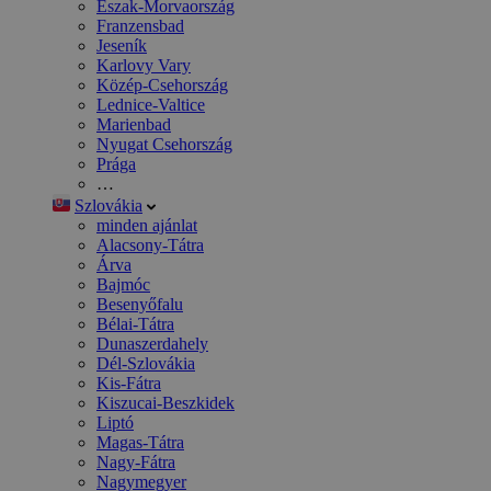
Észak-Morvaország
Franzensbad
Jeseník
Karlovy Vary
Közép-Csehország
Lednice-Valtice
Marienbad
Nyugat Csehország
Prága
…
Szlovákia
minden ajánlat
Alacsony-Tátra
Árva
Bajmóc
Besenyőfalu
Bélai-Tátra
Dunaszerdahely
Dél-Szlovákia
Kis-Fátra
Kiszucai-Beszkidek
Liptó
Magas-Tátra
Nagy-Fátra
Nagymegyer