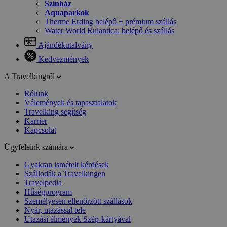
Színház
Aquaparkok
Therme Erding belépő + prémium szállás
Water World Rulantica: belépő és szállás
Ajándékutalvány
Kedvezmények
A Travelkingről
Rólunk
Vélemények és tapasztalatok
Travelking segítség
Karrier
Kapcsolat
Ügyfeleink számára
Gyakran ismételt kérdések
Szállodák a Travelkingen
Travelpedia
Hűségprogram
Személyesen ellenőrzött szállások
Nyár, utazással tele
Utazási élmények Szép-kártyával