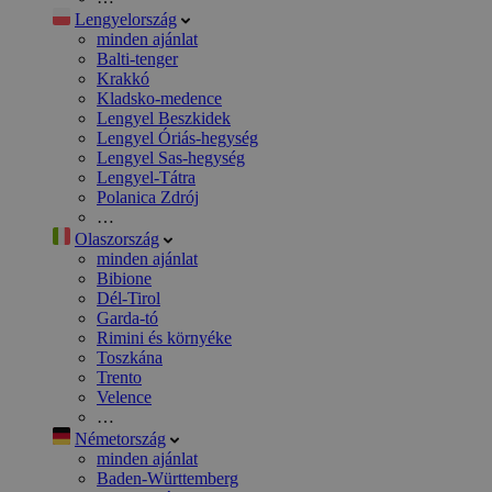
Lengyelország
minden ajánlat
Balti-tenger
Krakkó
Kladsko-medence
Lengyel Beszkidek
Lengyel Óriás-hegység
Lengyel Sas-hegység
Lengyel-Tátra
Polanica Zdrój
…
Olaszország
minden ajánlat
Bibione
Dél-Tirol
Garda-tó
Rimini és környéke
Toszkána
Trento
Velence
…
Németország
minden ajánlat
Baden-Württemberg