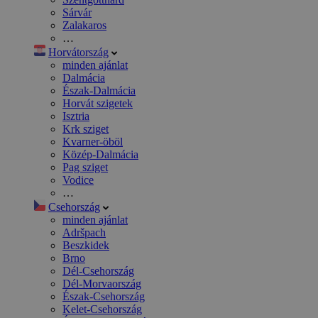
Sárvár
Zalakaros
…
Horvátország
minden ajánlat
Dalmácia
Észak-Dalmácia
Horvát szigetek
Isztria
Krk sziget
Kvarner-öböl
Közép-Dalmácia
Pag sziget
Vodice
…
Csehország
minden ajánlat
Adršpach
Beszkidek
Brno
Dél-Csehország
Dél-Morvaország
Észak-Csehország
Kelet-Csehország