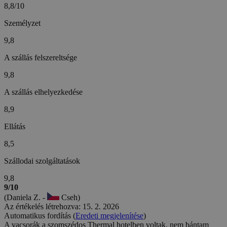
8,8/10
Személyzet
9,8
A szállás felszereltsége
9,8
A szállás elhelyezkedése
8,9
Ellátás
8,5
Szállodai szolgáltatások
9,8
9/10
(Daniela Z. -
Cseh)
Az értékelés létrehozva: 15. 2. 2026
Automatikus fordítás (
Eredeti megjelenítése
)
A vacsorák a szomszédos Thermal hotelben voltak, nem bántam