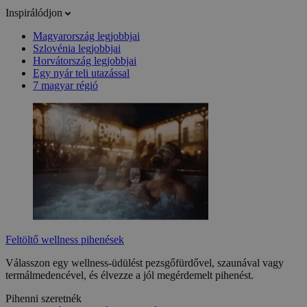
Inspirálódjon
Magyarország legjobbjai
Szlovénia legjobbjai
Horvátország legjobbjai
Egy nyár teli utazással
7 magyar régió
Feltöltő wellness pihenések
Válasszon egy wellness-üdülést pezsgőfürdővel, szaunával vagy
termálmedencével, és élvezze a jól megérdemelt pihenést.
Pihenni szeretnék