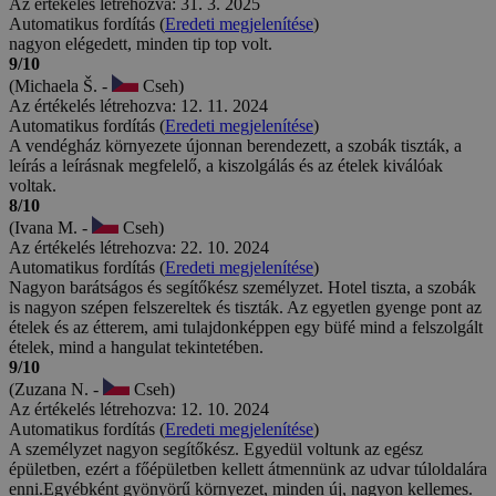
Az értékelés létrehozva: 31. 3. 2025
Automatikus fordítás (
Eredeti megjelenítése
)
nagyon elégedett, minden tip top volt.
9/10
(Michaela Š. -
Cseh)
Az értékelés létrehozva: 12. 11. 2024
Automatikus fordítás (
Eredeti megjelenítése
)
A vendégház környezete újonnan berendezett, a szobák tiszták, a
leírás a leírásnak megfelelő, a kiszolgálás és az ételek kiválóak
voltak.
8/10
(Ivana M. -
Cseh)
Az értékelés létrehozva: 22. 10. 2024
Automatikus fordítás (
Eredeti megjelenítése
)
Nagyon barátságos és segítőkész személyzet. Hotel tiszta, a szobák
is nagyon szépen felszereltek és tiszták. Az egyetlen gyenge pont az
ételek és az étterem, ami tulajdonképpen egy büfé mind a felszolgált
ételek, mind a hangulat tekintetében.
9/10
(Zuzana N. -
Cseh)
Az értékelés létrehozva: 12. 10. 2024
Automatikus fordítás (
Eredeti megjelenítése
)
A személyzet nagyon segítőkész. Egyedül voltunk az egész
épületben, ezért a főépületben kellett átmennünk az udvar túloldalára
enni.Egyébként gyönyörű környezet, minden új, nagyon kellemes.