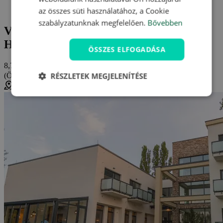
Thermal Hotel Campino ****
Vélemények és értékelések: Thermal Hotel Campino ****
az összes süti használatához, a Cookie
szabályzatunknak megfelelően.
Bővebben
Vélemények és értékelések: Thermal
Hotel Campino **** (Dunaszerdahely)
ÖSSZES ELFOGADÁSA
8,7/10
RÉSZLETEK MEGJELENÍTÉSE
(Összesen
7 értékelés
)
Jó
Dunajská Streda, Szlovákia (
Térkép megjelenítése
)