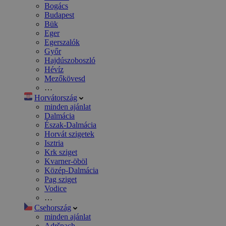
Bogács
Budapest
Bük
Eger
Egerszalók
Győr
Hajdúszoboszló
Hévíz
Mezőkövesd
…
Horvátország
minden ajánlat
Dalmácia
Észak-Dalmácia
Horvát szigetek
Isztria
Krk sziget
Kvarner-öböl
Közép-Dalmácia
Pag sziget
Vodice
…
Csehország
minden ajánlat
Adršpach