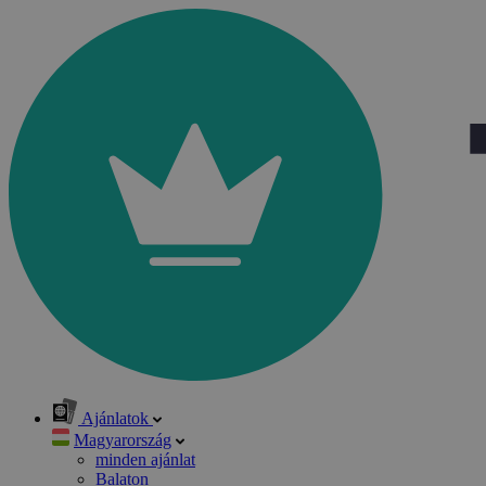
Ajánlatok
Magyarország
minden ajánlat
Balaton