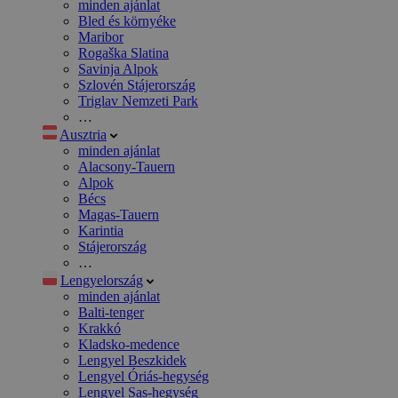
minden ajánlat
Bled és környéke
Maribor
Rogaška Slatina
Savinja Alpok
Szlovén Stájerország
Triglav Nemzeti Park
…
Ausztria
minden ajánlat
Alacsony-Tauern
Alpok
Bécs
Magas-Tauern
Karintia
Stájerország
…
Lengyelország
minden ajánlat
Balti-tenger
Krakkó
Kladsko-medence
Lengyel Beszkidek
Lengyel Óriás-hegység
Lengyel Sas-hegység