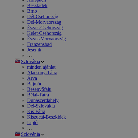
Beszkidek
Brno
Dél-Csehország
Dél-Morvaország
Észak-Csehország
Kelet-Csehország
Észak-Morvaország
Franzensbad
Jeseník
…
Szlovákia
minden ajánlat
Alacsony-Tátra
Árva
Bajmóc
Besenyőfalu
Bélai-Tátra
Dunaszerdahely
Dél-Szlovákia
Kis-Fátra
Kiszucai-Beszkidek
Liptó
…
Szlovénia