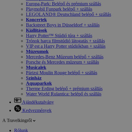
Europa-Park: Belépő és prémium szállás
Playmobil Funpark belépő + szállás
LEGOLAND® Deutschland belépő + szállás
Koncertek
Backstreet Boys in Düsseldorf + szállás
Kiállítások
Harry Potter™ Stúdió túra + szállás
Trónok harca filmstúdió látogatás + szállás
VIP est a Harry Potter stúdiókban + szállás
Múzeumok
Mercedes-Benz Múzeum belépő + szállás
Porsche és Mercedes múzeum + szállás
Musicalek
Párizsi Moulin Rouge belépő + szállás
Színház
Aquaparkok
Therme Erding belépő + prémium szállás
Water World Rulantica: belépő és szállás
Ajándékutalvány
Kedvezmények
A Travelkingről
Rólunk