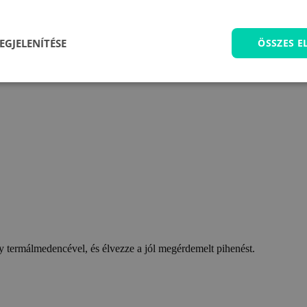
EGJELENÍTÉSE
ÖSSZES 
 termálmedencével, és élvezze a jól megérdemelt pihenést.