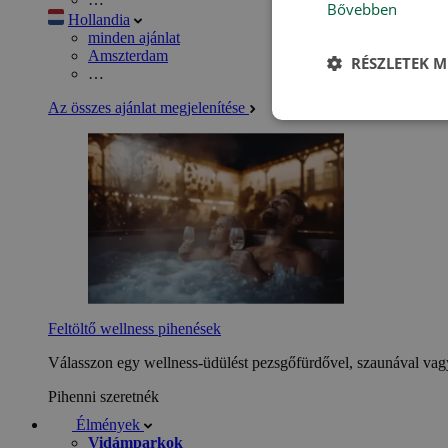
Bővebben
Hollandia
minden ajánlat
Amszterdam
RÉSZLETEK M
…
Az összes ajánlat megjelenítése
Feltöltő wellness pihenések
Válasszon egy wellness-üdülést pezsgőfürdővel, szaunával vagy
Pihenni szeretnék
Élmények
Vidámparkok