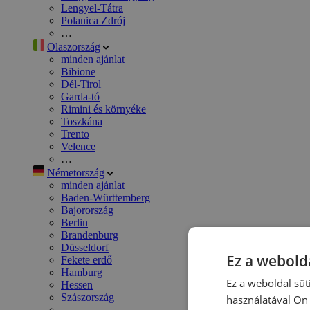
Lengyel-Tátra
Polanica Zdrój
…
Olaszország
minden ajánlat
Bibione
Dél-Tirol
Garda-tó
Rimini és környéke
Toszkána
Trento
Velence
…
Németország
minden ajánlat
Baden-Württemberg
Bajorország
Berlin
Brandenburg
Düsseldorf
Ez a webolda
Fekete erdő
Hamburg
Ez a weboldal süt
Hessen
Szászország
használatával Ön 
…