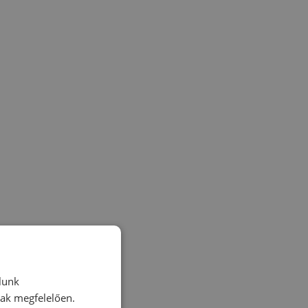
lunk
nak megfelelően.