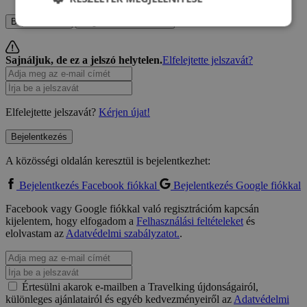
Bejelentkezés
Regisztrálni szeretnék
Sajnáljuk, de ez a jelszó helytelen.
Elfelejtette jelszavát?
Elfelejtette jelszavát?
Kérjen újat!
Bejelentkezés
A közösségi oldalán keresztül is bejelentkezhet:
Bejelentkezés Facebook fiókkal
Bejelentkezés Google fiókkal
Facebook vagy Google fiókkal való regisztrációm kapcsán
kijelentem, hogy elfogadom a
Felhasználási feltételeket
és
elolvastam az
Adatvédelmi szabályzatot.
.
Értesülni akarok e-mailben a Travelking újdonságairól,
különleges ajánlatairól és egyéb kedvezményeiről az
Adatvédelmi