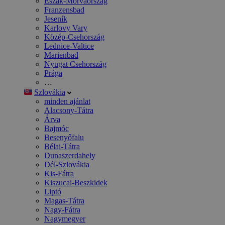
Észak-Morvaország
Franzensbad
Jeseník
Karlovy Vary
Közép-Csehország
Lednice-Valtice
Marienbad
Nyugat Csehország
Prága
…
Szlovákia
minden ajánlat
Alacsony-Tátra
Árva
Bajmóc
Besenyőfalu
Bélai-Tátra
Dunaszerdahely
Dél-Szlovákia
Kis-Fátra
Kiszucai-Beszkidek
Liptó
Magas-Tátra
Nagy-Fátra
Nagymegyer