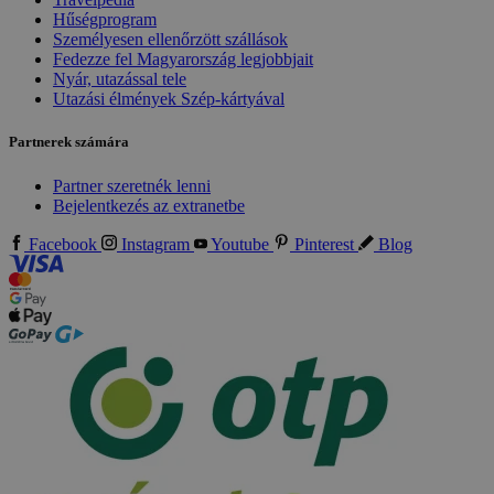
Hűségprogram
Személyesen ellenőrzött szállások
Fedezze fel Magyarország legjobbjait
Nyár, utazással tele
Utazási élmények Szép-kártyával
Partnerek számára
Partner szeretnék lenni
Bejelentkezés az extranetbe
Facebook
Instagram
Youtube
Pinterest
Blog