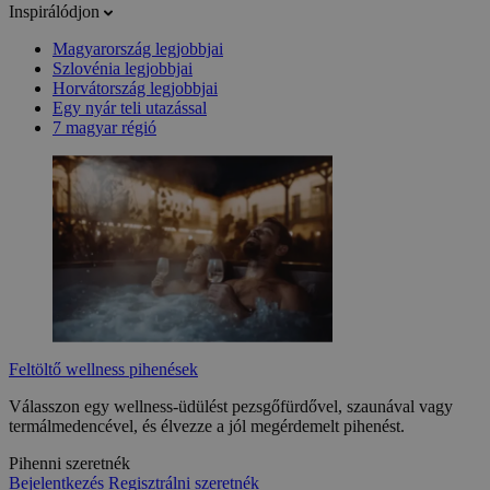
Inspirálódjon
Magyarország legjobbjai
Szlovénia legjobbjai
Horvátország legjobbjai
Egy nyár teli utazással
7 magyar régió
Feltöltő wellness pihenések
Válasszon egy wellness-üdülést pezsgőfürdővel, szaunával vagy
termálmedencével, és élvezze a jól megérdemelt pihenést.
Pihenni szeretnék
Bejelentkezés
Regisztrálni szeretnék