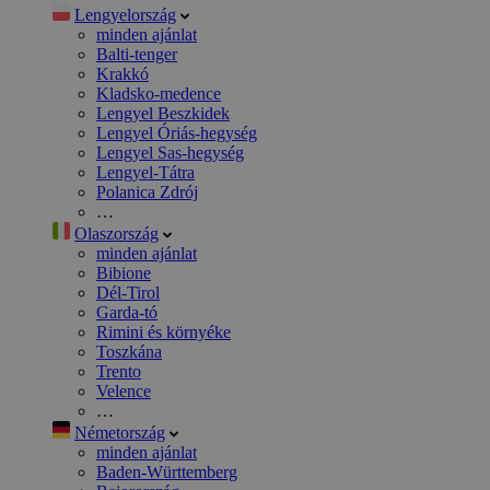
Lengyelország
minden ajánlat
Balti-tenger
Krakkó
Kladsko-medence
Lengyel Beszkidek
Lengyel Óriás-hegység
Lengyel Sas-hegység
Lengyel-Tátra
Polanica Zdrój
…
Olaszország
minden ajánlat
Bibione
Dél-Tirol
Garda-tó
Rimini és környéke
Toszkána
Trento
Velence
…
Németország
minden ajánlat
Baden-Württemberg