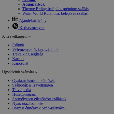
Aquaparkok
Therme Erding belépő + prémium szállás
Water World Rulantica: belépő és szállás
Ajándékutalvány
Kedvezmények
A Travelkingről
Rólunk
Vélemények és tapasztalatok
Travelking segítség
Karrier
Kapcsolat
Ügyfeleink számára
Gyakran ismételt kérdések
Szállodák a Travelkingen
Travelpedia
Hűségprogram
Személyesen ellenőrzött szállások
Nyár, utazással tele
Utazási élmények Szép-kártyával