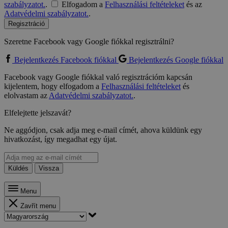
szabályzatot.
.
Elfogadom a
Felhasználási feltételeket
és az
Adatvédelmi szabályzatot.
.
Regisztráció
Szeretne Facebook vagy Google fiókkal regisztrálni?
Bejelentkezés Facebook fiókkal
Bejelentkezés Google fiókkal
Facebook vagy Google fiókkal való regisztrációm kapcsán
kijelentem, hogy elfogadom a
Felhasználási feltételeket
és
elolvastam az
Adatvédelmi szabályzatot.
.
Elfelejtette jelszavát?
Ne aggódjon, csak adja meg e-mail címét, ahova küldünk egy
hivatkozást, így megadhat egy újat.
Küldés
Vissza
Menu
Zavřít menu