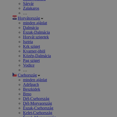
Sárvár
Zalakaros
…
Horvátország
minden ajánlat
Dalmácia
Észak-Dalmácia
Horvát szigetek
Isztria
Krk sziget
Kvarner-öböl
Közép-Dalmácia
Pag sziget
Vodice
…
Csehország
minden ajánlat
Adršpach
Beszkidek
Brno
Dél-Csehország
Dél-Morvaország
Észak-Csehország
Kelet-Csehország