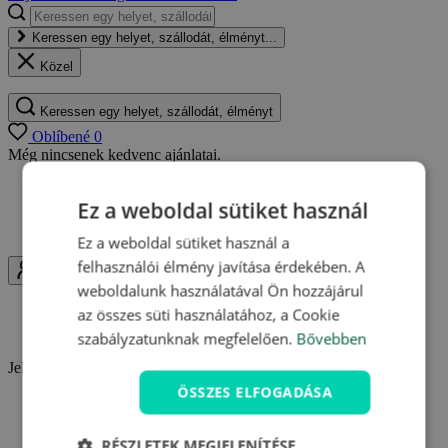
Keressen egy helyet, szállodát, élményt...
Közel
Keressen egy helyet, szállodát, élményt
Oblíbené
0
Még nincsenek kedvenc ajánlatai.
Bármikor visszatérhet a mentett ajánlatokhoz
Ez a weboldal sütiket használ
Egy helyen megtalálhatja kedvenc ajánlatait
Értesítéseket kaphat az ajánlatok változásairól
Ez a weboldal sütiket használ a
felhasználói élmény javítása érdekében. A
Uživatel
weboldalunk használatával Ön hozzájárul
Bejelentkezés
az összes süti használatához, a Cookie
Regisztrálni szeretnék
szabályzatunknak megfelelően.
Bővebben
Jelentkezzen be és használja ki a Travelking minden előnyét.
ÖSSZES ELFOGADÁSA
Hűségpontok gyűjtése
Kedvenc ajánlatok elmentése
Vásárlások áttekintése
RÉSZLETEK MEGJELENÍTÉSE