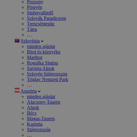
Pozsony
Pöstyén
Stubnyafürdő
Szlovák Paradicsom
Trencsénteplic
Tátra
…
Szlovénia
minden ajánlat
Bled és környéke
Maribor
Rogaška Slatina
Savinja Alpok
Szlovén Stájerország
Triglav Nemzeti Park
…
Ausztria
minden ajánlat
Alacsony-Tauern
Alpok
Bécs
Magas-Tauern
Karintia
Stájerország
…