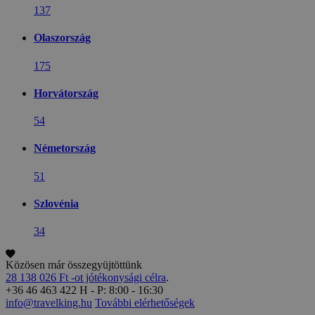
137
Olaszország
175
Horvátország
54
Németország
51
Szlovénia
34
Közösen már összegyüjtöttünk
28 138 026 Ft -ot jótékonysági célra
.
+36 46 463 422
H - P: 8:00 - 16:30
info@travelking.hu
További elérhetőségek