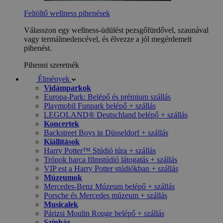
Feltöltő wellness pihenések
Válasszon egy wellness-üdülést pezsgőfürdővel, szaunával
vagy termálmedencével, és élvezze a jól megérdemelt
pihenést.
Pihenni szeretnék
Élmények
Vidámparkok
Europa-Park: Belépő és prémium szállás
Playmobil Funpark belépő + szállás
LEGOLAND® Deutschland belépő + szállás
Koncertek
Backstreet Boys in Düsseldorf + szállás
Kiállítások
Harry Potter™ Stúdió túra + szállás
Trónok harca filmstúdió látogatás + szállás
VIP est a Harry Potter stúdiókban + szállás
Múzeumok
Mercedes-Benz Múzeum belépő + szállás
Porsche és Mercedes múzeum + szállás
Musicalek
Párizsi Moulin Rouge belépő + szállás
Színház