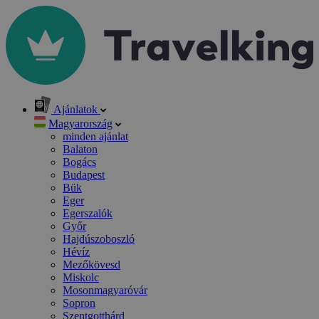
Ajánlatok
Magyarország
minden ajánlat
Balaton
Bogács
Budapest
Bük
Eger
Egerszalók
Győr
Hajdúszoboszló
Hévíz
Mezőkövesd
Miskolc
Mosonmagyaróvár
Sopron
Szentgotthárd