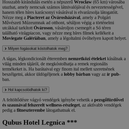
Hosszabb kirándulás esetén a népszerű
Wroclaw
(65 km) városába
utazhat, amely nemcsak számos látnivalójával és nevezetességével,
hanem télen híres karácsonyi vásárával is elvarázsolja látogatóit.
Nézze meg a
Piacteret az Óvárosházával
, amely a Polgári
Művészeti Múzeumnak ad otthont, sétáljon végig a történelmi
utcákkal tarkított
Óvároson
, vásároljon csemegét a Só téren
található virágpiacon, vagy nézze meg híres filmek kellékeit a
Moviegate Galériában
, amely a légoltalmi óvóhelyen kapott helyet.
Milyen fogásokat kóstolhatok meg?
A tágas, légkondicionált étteremben
nemzetközi ételeket
kínálnak a
világ minden tájáról, de megkóstolhatja a remek regionális
termékeket is. Ha barátaival egy finom ital mellett szeretnének
beszélgetni, akkor üldögéljenek a
lobby bárban
vagy az
ír pub
-
ban.
Hol kapcsolódhatok ki?
A feltöltődésre vágyó vendégek igénybe vehetik a
pezsgőfürdővel
és szaunával felszerelt wellness-részleget
, az aktívabb vendégek
pedig a
fitneszterembe
látogathatnak el.
Qubus Hotel Legnica ***