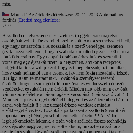
míst.
Marek F.
Az értékelés létrehozva: 20. 11. 2023
Automatikus
fordítás (
Eredeti megjelenítése
)
7/10
A szálloda elhelyezkedése és az ételek (reggeli , vacsora) első
osztályúak voltak. De ez mind pozitív volt. Ami a személyzetet illeti,
egy nagy katasztrófa!!! A hozzáállás a fizető vendéggel szemben
(csak hozzá kell tenni, hogy a szállodában töltött éjszaka 100 euróra
jött ki) borzalmas. Egy nappal korábban érkeztünk és szerettünk
volna még egy éjszakát fizetni a helyszínen, amikor a recepciós
hölgytől kértük a wifi jelszót, hogy ezt megtehessük, azt mondták,
hogy csak holnaptól van a csomag, így nem fogja megadni a jelszót
!!! ( így 300m-re maradtunk). Továbbá a személyzet részéről
érződött, hogy a csomagért ( félpanzióval és wellnesszel ) érkező
vendégeket egyáltalán nem érdekli. Minden nap több mint egy órát
vártunk az előételre a háromfogásos vacsoránál ( bár kiváló volt ) !!!
Mindkét nap (és az egyik előétel hideg volt és az étteremben három
asztal volt foglalt !!!). Az utcáról érkező vendégek mindig
elsőbbséget élveztek. Továbbá a parkolásért a szálloda 9 eurót kért
naponta, pedig hétvégén sehol nem kellett fizetni !!! A szálloda
legfelső emeletén laktunk, a tetőn volt a szálloda összes technikája
azaz éjszaka nagy zaj, nehéz volt elaludni, miközben a szálloda
szinte üres volt... Egy négycsillagos szállodában nem volt takarítás a