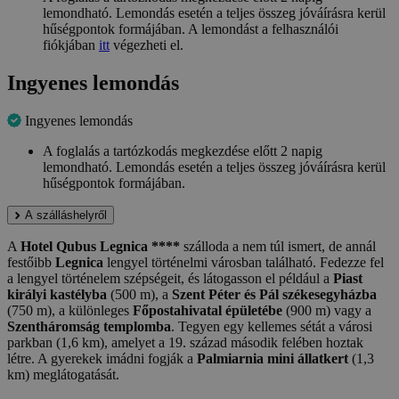
lemondható. Lemondás esetén a teljes összeg jóváírásra kerül
hűségpontok formájában. A lemondást a felhasználói
fiókjában
itt
végezheti el.
Ingyenes lemondás
Ingyenes lemondás
A foglalás a tartózkodás megkezdése előtt 2 napig
lemondható. Lemondás esetén a teljes összeg jóváírásra kerül
hűségpontok formájában.
A szálláshelyről
A
Hotel Qubus Legnica ****
szálloda a nem túl ismert, de annál
festőibb
Legnica
lengyel történelmi városban található. Fedezze fel
a lengyel történelem szépségeit, és látogasson el például a
Piast
királyi kastélyba
(500 m), a
Szent Péter és Pál székesegyházba
(750 m), a különleges
Főpostahivatal épületébe
(900 m) vagy a
Szentháromság templomba
. Tegyen egy kellemes sétát a városi
parkban (1,6 km), amelyet a 19. század második felében hoztak
létre. A gyerekek imádni fogják a
Palmiarnia mini állatkert
(1,3
km) meglátogatását.