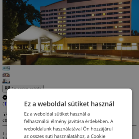
Az egész galéria
A tartózkodás időpontjának lemondása INGYENES.
Ez a weboldal sütiket használ
(
További információ
)
Ez a weboldal sütiket használ a
57 890 Ft-tól
errors_loading_failed
felhasználói élmény javítása érdekében. A
weboldalunk használatával Ön hozzájárul
Legyen része egy varázslatos lengyelországi pihenésben!
az összes süti használatához, a Cookie