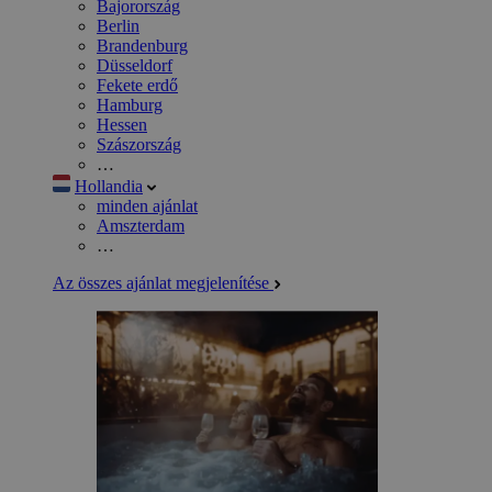
Bajorország
Berlin
Brandenburg
Düsseldorf
Fekete erdő
Hamburg
Hessen
Szászország
…
Hollandia
minden ajánlat
Amszterdam
…
Az összes ajánlat megjelenítése