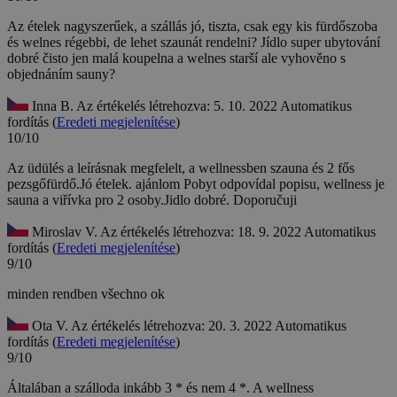
Az ételek nagyszerűek, a szállás jó, tiszta, csak egy kis fürdőszoba
és welnes régebbi, de lehet szaunát rendelni?
Jídlo super ubytování
dobré čisto jen malá koupelna a welnes starší ale vyhověno s
objednáním sauny?
Inna B.
Az értékelés létrehozva: 5. 10. 2022
Automatikus
fordítás (
Eredeti megjelenítése
)
10/10
Az üdülés a leírásnak megfelelt, a wellnessben szauna és 2 fős
pezsgőfürdő.Jó ételek. ajánlom
Pobyt odpovídal popisu, wellness je
sauna a viřívka pro 2 osoby.Jidlo dobré. Doporučuji
Miroslav V.
Az értékelés létrehozva: 18. 9. 2022
Automatikus
fordítás (
Eredeti megjelenítése
)
9/10
minden rendben
všechno ok
Ota V.
Az értékelés létrehozva: 20. 3. 2022
Automatikus
fordítás (
Eredeti megjelenítése
)
9/10
Általában a szálloda inkább 3 * és nem 4 *. A wellness