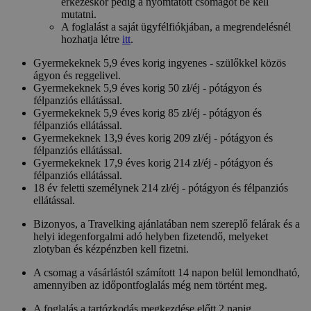
érkezéskor pedig a nyomtatott csomagot be kell
mutatni.
A foglalást a saját ügyfélfiókjában, a megrendelésnél
hozhatja létre
itt
.
Gyermekeknek 5,9 éves korig ingyenes - szülőkkel közös
ágyon és reggelivel.
Gyermekeknek 5,9 éves korig 50 zł/éj - pótágyon és
félpanziós ellátással.
Gyermekeknek 5,9 éves korig 85 zł/éj - pótágyon és
félpanziós ellátással.
Gyermekeknek 13,9 éves korig 209 zł/éj - pótágyon és
félpanziós ellátással.
Gyermekeknek 17,9 éves korig 214 zł/éj - pótágyon és
félpanziós ellátással.
18 év feletti személynek 214 zł/éj - pótágyon és félpanziós
ellátással.
Bizonyos, a Travelking ajánlatában nem szereplő felárak és a
helyi idegenforgalmi adó helyben fizetendő, melyeket
zlotyban és kézpénzben kell fizetni.
A csomag a vásárlástól számított 14 napon belül lemondható,
amennyiben az időpontfoglalás még nem történt meg.
A foglalás a tartózkodás megkezdése előtt 2 napig