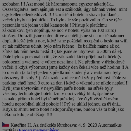
szobában !!! Azt mondják háromnaponta egyszer takarítják....
Összefoglalva, nem ajánljuk ezt a szállodát, úgy bánnak veled, mint
egy kellemetlenkedővel. !!!!
Umístění hotelu a strava (snídaně ,
večeře) byly na jedničku. To bylo ale vše pozitivního. Co se týče
personálu tak jedna velká katastrofa!! Přístup k platícímu
zákazníkovi (jen doplňuji, že noc v hotelu vyšla na 100 Euro)
strašný. Dorazili jsme o den dříve a chtěli jsme si na místě nakonec
doplatit ještě jednu noc, když jsme požádali recepční o heslo na wifi
ať tak můžeme učinit, bylo nám řečeno , že balíček máme až od
zítřka tak nám heslo nedá !! ( tak jsme se ubytovali o 300m dále).
Dále bylo z personálu cítit, že zákazníci kteří přijeli na balíček (s
polopenzí a welnes) je vůbec nezajímají. Na předkrm v tříchodové
večeři (i když výbornou) jsme každý den čekali více než hodinu !! A
to oba dni (a to byl jeden z předkrmů studený a v restauraci byly
obsazeny tři stoly !!). Zákazníci z ulice měli vždy přednost. Dále za
parking chtěl hotel 9 euro za den i když o víkendu se nikde naplatí !!
Byli jsme ubytováni v nejvyšším patře hotelu, na střeše byly
všechny technologie hotelu tzn. v noci veliký hluk, špatně se
usínalo, přitom hotel byl téměř prázdný.. Ve čtyřhvězdičkovém
hotelu neprobíhal úklid pokoje !! Prý se uklízí jednou za tři dni...
Když to shrnu tento hotel nedoporučujeme, budou vás tu brát jako
někoho kdo je obtěžuje !!!!
Kateřina H.
Az értékelés létrehozva: 4. 9. 2023
Automatikus
fordítás (
Eredeti megjelenítése
)