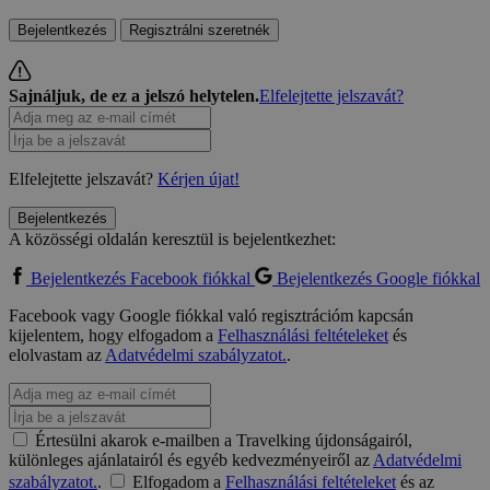
Bejelentkezés
Regisztrálni szeretnék
Sajnáljuk, de ez a jelszó helytelen.
Elfelejtette jelszavát?
Elfelejtette jelszavát?
Kérjen újat!
Bejelentkezés
A közösségi oldalán keresztül is bejelentkezhet:
Bejelentkezés Facebook fiókkal
Bejelentkezés Google fiókkal
Facebook vagy Google fiókkal való regisztrációm kapcsán
kijelentem, hogy elfogadom a
Felhasználási feltételeket
és
elolvastam az
Adatvédelmi szabályzatot.
.
Értesülni akarok e-mailben a Travelking újdonságairól,
különleges ajánlatairól és egyéb kedvezményeiről az
Adatvédelmi
szabályzatot.
.
Elfogadom a
Felhasználási feltételeket
és az