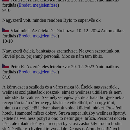
fordítás (
Eredeti megjelenítése
)
9/10
Nagyszerű volt, minden rendben
Bylo to super,vše ok
Vladimír J.
Az értékelés létrehozva: 10. 12. 2024
Automatikus
fordítás (
Eredeti megjelenítése
)
10/10
Nagyszerű ételek, barátságos személyzet. Nagyon szerettünk ott.
Skvělé jídlo, příjemný personál. Moc se nám tam líbilo.
Petra R.
Az értékelés létrehozva: 29. 12. 2023
Automatikus
fordítás (
Eredeti megjelenítése
)
8/10
A környezet a szálloda és a város maga jó. Ételek nagyszerűek ,
wellness szolgáltatások rosszak, elmész wellness üdülésre és nem
működik, borzalmas. Személyzet egész jó, de a fiatal hölgyeknek a
recepción talán ráférne egy kis lecke etikettből, néha úgy tűnt,
mintha a megfelelő helyre akartak volna küldeni minket.
Prostředí
hotelu i samotné město dobrý. Strava super ,služby wellness špatný,
jedete na wellness pobyt a ono to nefunguje, hrůza. Personal docela
ušel, ale mladé slečny na recepci by si asi zasloužily trochu hodin
slušné etikety, chvílemi to vypadalo, že nás pošlou do patřičných