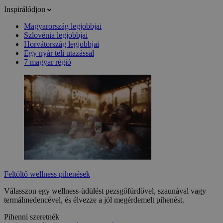
Inspirálódjon
Magyarország legjobbjai
Szlovénia legjobbjai
Horvátország legjobbjai
Egy nyár teli utazással
7 magyar régió
Feltöltő wellness pihenések
Válasszon egy wellness-üdülést pezsgőfürdővel, szaunával vagy
termálmedencével, és élvezze a jól megérdemelt pihenést.
Pihenni szeretnék