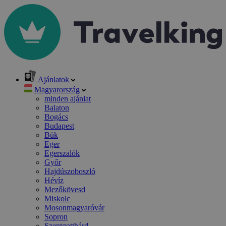
Ajánlatok
Magyarország
minden ajánlat
Balaton
Bogács
Budapest
Bük
Eger
Egerszalók
Győr
Hajdúszoboszló
Hévíz
Mezőkövesd
Miskolc
Mosonmagyaróvár
Sopron
Szentgotthárd