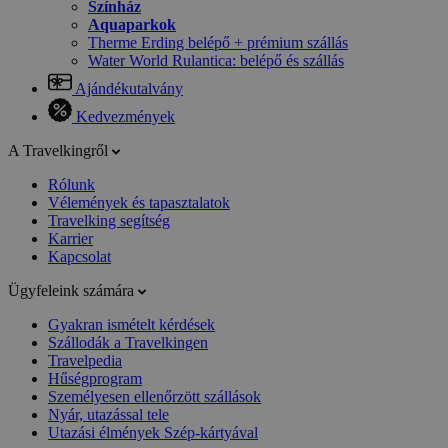
Színház
Aquaparkok
Therme Erding belépő + prémium szállás
Water World Rulantica: belépő és szállás
Ajándékutalvány
Kedvezmények
A Travelkingről
Rólunk
Vélemények és tapasztalatok
Travelking segítség
Karrier
Kapcsolat
Ügyfeleink számára
Gyakran ismételt kérdések
Szállodák a Travelkingen
Travelpedia
Hűségprogram
Személyesen ellenőrzött szállások
Nyár, utazással tele
Utazási élmények Szép-kártyával