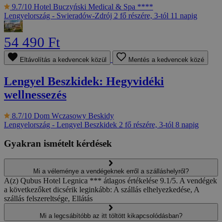
9.7/10
Hotel Buczyński Medical & Spa ****
Lengyelország - Swieradów-Zdrój
2 fő részére, 3-tól 11 napig
54 490 Ft
Eltávolítás a kedvencek közül
Mentés a kedvencek közé
Lengyel Beszkidek: Hegyvidéki
wellnessezés
8.7/10
Dom Wczasowy Beskidy
Lengyelország - Lengyel Beszkidek
2 fő részére, 3-tól 8 napig
Gyakran ismételt kérdések
Mi a véleménye a vendégeknek erről a szálláshelyről?
A(z) Qubus Hotel Legnica *** átlagos értékelése 9.1/5. A vendégek
a következőket dicsérik leginkább: A szállás elhelyezkedése, A
szállás felszereltsége, Ellátás
Mi a legcsábítóbb az itt töltött kikapcsolódásban?