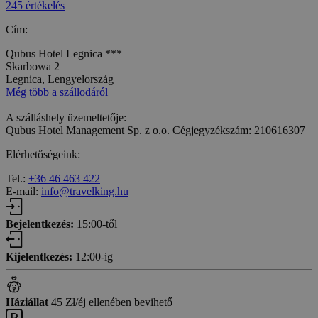
245 értékelés
Cím:
Qubus Hotel Legnica ***
Skarbowa 2
Legnica, Lengyelország
Még több a szállodáról
A szálláshely üzemeltetője:
Qubus Hotel Management Sp. z o.o. Cégjegyzékszám: 210616307
Elérhetőségeink:
Tel.:
+36 46 463 422
E-mail:
info@travelking.hu
Bejelentkezés:
15:00-től
Kijelentkezés:
12:00-ig
Háziállat
45 Zł/éj ellenében bevihető