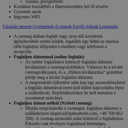
Szauna, pezsgőfürdő
Korlátlan hozzáférés a fitneszteremhez két fő részére
Gyermek sarok
Ingyenes WiFi
Vásárlás menete
Gyermekek és utasok
Egyéb felárak
Lemondás
A csomag árában foglalt vagy azon túli kezelések
igénybevétele esetén kérjük, legalább egy héttel az utazása
előtt foglaljon időpontot e-mailben vagy telefonon a
recepción.
Foglaljon dátummal (online foglalás)
Az online foglaláskor kötelező foglalási dátumot
kiválasztani a csomagvásárláskor. Válassza ki a kívánt
csomagváltozatot, és a „Dátum kiválasztása” gombbal
jelölje meg a kívánt foglalási dátumot.
A megrendelés kifizetése után kap egy azonosítószámot
a foglalás dátumával (nem kell külön kapcsolatba lépni
a szállodával). Bejelentkezéskor be kell mutatnia a
nyomtatott utalványt.
Foglaljon dátum nélkül (Nyitott csomag)
Miután megvásárolta a csomagot, foglaljon dátumot a
szálláshelyen (legnica@qubushotel.com, +48 768 662
100). A csomag azonosító szám kötelező a foglaláshoz.
Érkezés csak érvényes foglalással lehetséges,