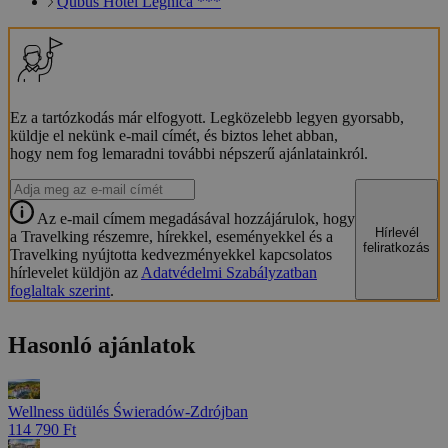
Qubus Hotel Legnica ***
Ez a tartózkodás már elfogyott. Legközelebb legyen gyorsabb,
küldje el nekünk e-mail címét, és biztos lehet abban,
hogy nem fog lemaradni további népszerű ajánlatainkról.
Az e-mail címem megadásával hozzájárulok, hogy
Hírlevél
a Travelking részemre, hírekkel, eseményekkel és a
feliratkozás
Travelking nyújtotta kedvezményekkel kapcsolatos
hírlevelet küldjön az
Adatvédelmi Szabályzatban
foglaltak szerint
.
Hasonló ajánlatok
Wellness üdülés Świeradów-Zdrójban
114 790 Ft