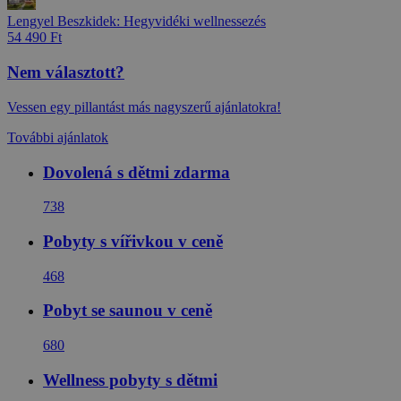
Lengyel Beszkidek: Hegyvidéki wellnessezés
54 490 Ft
Nem választott?
Vessen egy pillantást más nagyszerű ajánlatokra!
További ajánlatok
Dovolená s dětmi zdarma
738
Pobyty s vířivkou v ceně
468
Pobyt se saunou v ceně
680
Wellness pobyty s dětmi