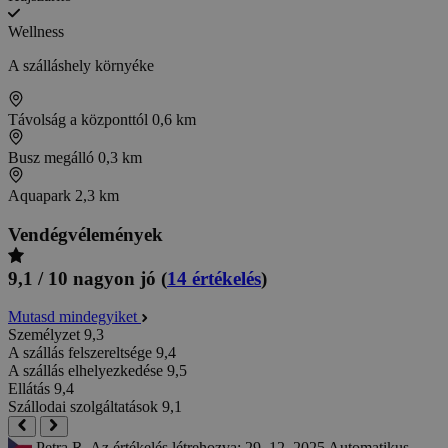
Wellness
A szálláshely környéke
Távolság a központtól
0,6 km
Busz megálló
0,3 km
Aquapark
2,3 km
Vendégvélemények
9,1 / 10
nagyon jó
(
14 értékelés
)
Mutasd mindegyiket
Személyzet
9,3
A szállás felszereltsége
9,4
A szállás elhelyezkedése
9,5
Ellátás
9,4
Szállodai szolgáltatások
9,1
Petra R.
Az értékelés létrehozva: 29. 12. 2025
Automatikus