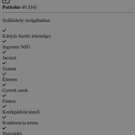
Parkolás
40 Zł/éj
Szálláshely szolgáltatásai
Kártyás fizetés lehetséges
Ingyenes WiFi
Jacuzzi
Szauna
Étterem
Gyerek sarok
Fitness
Kerékpárkölcsönző
Konferencia terem
Hajszárító