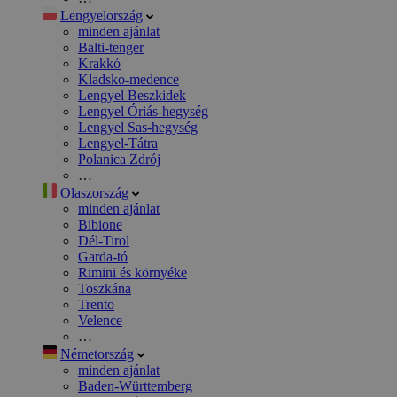
Lengyelország
minden ajánlat
Balti-tenger
Krakkó
Kladsko-medence
Lengyel Beszkidek
Lengyel Óriás-hegység
Lengyel Sas-hegység
Lengyel-Tátra
Polanica Zdrój
…
Olaszország
minden ajánlat
Bibione
Dél-Tirol
Garda-tó
Rimini és környéke
Toszkána
Trento
Velence
…
Németország
minden ajánlat
Baden-Württemberg