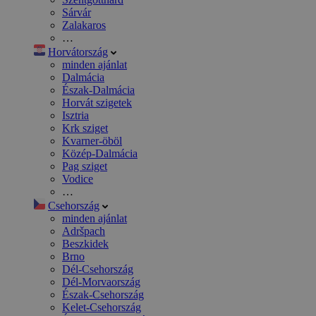
Sárvár
Zalakaros
…
Horvátország
minden ajánlat
Dalmácia
Észak-Dalmácia
Horvát szigetek
Isztria
Krk sziget
Kvarner-öböl
Közép-Dalmácia
Pag sziget
Vodice
…
Csehország
minden ajánlat
Adršpach
Beszkidek
Brno
Dél-Csehország
Dél-Morvaország
Észak-Csehország
Kelet-Csehország