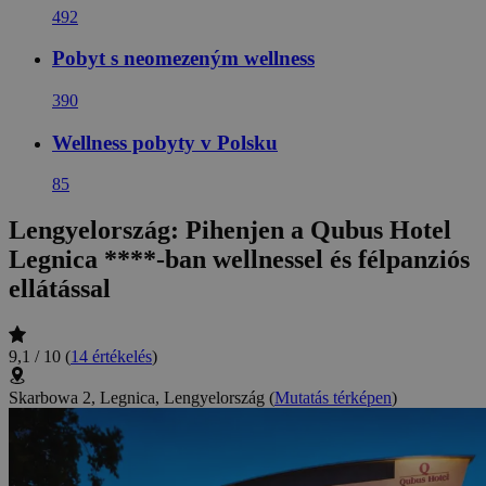
492
Pobyt s neomezeným wellness
390
Wellness pobyty v Polsku
85
Lengyelország: Pihenjen a Qubus Hotel
Legnica ****-ban wellnessel és félpanziós
ellátással
9,1 / 10
(
14 értékelés
)
Skarbowa 2, Legnica, Lengyelország
(
Mutatás térképen
)