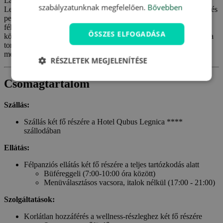
Látogasson el Legnica városába és szálljon meg a Qubus Hotel
szabályzatunknak megfelelően.
Bővebben
Legnica ****-ban, ahol utalványunknak köszönhetően szaunával és
pezsgőfürdővel felszerelt wellness-részleg, fitnesz és finom
félpanziós ellátás várja majd. A szálloda elhelyezkedésének
ÖSSZES ELFOGADÁSA
köszönhetően a látnivalók is elérhető közelségben lesznek. A hab a
tortán pedig, hogy a 6 év alatti gyermekek ingyenesen szállhatnak
meg szüleikkel.
RÉSZLETEK MEGJELENÍTÉSE
Csomagtartalom
Szállás:
Szállás két fő részére a Hotel Qubus Legnica ****
szállodában
Ellátás:
Félpanziós ellátás két fő részére a teljes tartózkodás alatt
Büféreggeli (7:00-10:00 óra között)
Menüválasztásos vacsora, italok nélkül (17:00 - 21:00)
Szolgáltatások:
Korlátlan hozzáférés a wellness-részleghez két fő részére