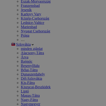
Észak-Morvaország
Franzensbad
Jeseník
Karlovy Vary
Közép-Csehország
Lednice-Valtice
Marienbad
Nyugat Csehország
Prága
…
Szlovákia
minden ajánlat
Alacsony-Tátra
Árva
Bajmóc
Besenyőfalu
Bélai-Tátra
Dunaszerdahely
Dél-Szlovákia
Kis-Fátra
Kiszucai-Beszkidek
Liptó
Magas-Tátra
Nagy-Fátra
Nagymegyer