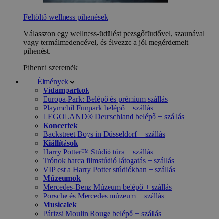
Feltöltő wellness pihenések
Válasszon egy wellness-üdülést pezsgőfürdővel, szaunával
vagy termálmedencével, és élvezze a jól megérdemelt
pihenést.
Pihenni szeretnék
Élmények
Vidámparkok
Europa-Park: Belépő és prémium szállás
Playmobil Funpark belépő + szállás
LEGOLAND® Deutschland belépő + szállás
Koncertek
Backstreet Boys in Düsseldorf + szállás
Kiállítások
Harry Potter™ Stúdió túra + szállás
Trónok harca filmstúdió látogatás + szállás
VIP est a Harry Potter stúdiókban + szállás
Múzeumok
Mercedes-Benz Múzeum belépő + szállás
Porsche és Mercedes múzeum + szállás
Musicalek
Párizsi Moulin Rouge belépő + szállás