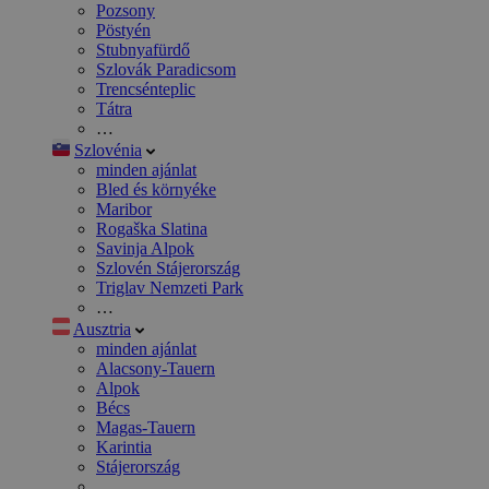
Pozsony
Pöstyén
Stubnyafürdő
Szlovák Paradicsom
Trencsénteplic
Tátra
…
Szlovénia
minden ajánlat
Bled és környéke
Maribor
Rogaška Slatina
Savinja Alpok
Szlovén Stájerország
Triglav Nemzeti Park
…
Ausztria
minden ajánlat
Alacsony-Tauern
Alpok
Bécs
Magas-Tauern
Karintia
Stájerország
…