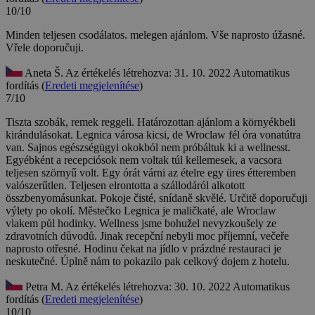
10/10
Minden teljesen csodálatos. melegen ajánlom.
Vše naprosto úžasné.
Vřele doporučuji.
Aneta Š.
Az értékelés létrehozva: 31. 10. 2022
Automatikus
fordítás (
Eredeti megjelenítése
)
7/10
Tiszta szobák, remek reggeli. Határozottan ajánlom a környékbeli
kirándulásokat. Legnica városa kicsi, de Wroclaw fél óra vonatútra
van. Sajnos egészségügyi okokból nem próbáltuk ki a wellnesst.
Egyébként a recepciósok nem voltak túl kellemesek, a vacsora
teljesen szörnyű volt. Egy órát várni az ételre egy üres étteremben
valószerűtlen. Teljesen elrontotta a szállodáról alkotott
összbenyomásunkat.
Pokoje čisté, snídaně skvělé. Určitě doporučuji
výlety po okolí. Městečko Legnica je maličkaté, ale Wroclaw
vlakem půl hodinky. Wellness jsme bohužel nevyzkoušely ze
zdravotních důvodů. Jinak recepční nebyli moc příjemní, večeře
naprosto otřesné. Hodinu čekat na jídlo v prázdné restauraci je
neskutečné. Úplně nám to pokazilo pak celkový dojem z hotelu.
Petra M.
Az értékelés létrehozva: 30. 10. 2022
Automatikus
fordítás (
Eredeti megjelenítése
)
10/10