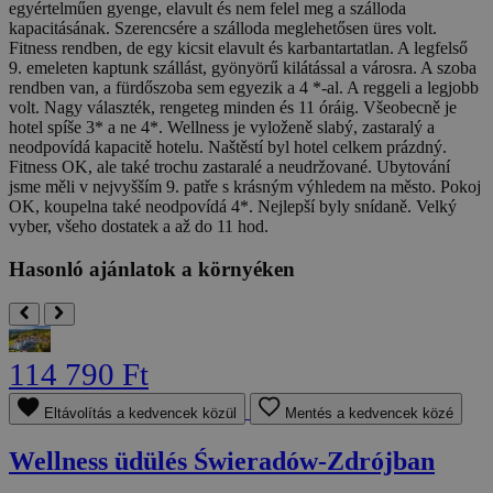
egyértelműen gyenge, elavult és nem felel meg a szálloda
kapacitásának. Szerencsére a szálloda meglehetősen üres volt.
Fitness rendben, de egy kicsit elavult és karbantartatlan. A legfelső
9. emeleten kaptunk szállást, gyönyörű kilátással a városra. A szoba
rendben van, a fürdőszoba sem egyezik a 4 *-al. A reggeli a legjobb
volt. Nagy választék, rengeteg minden és 11 óráig.
Všeobecně je
hotel spíše 3* a ne 4*. Wellness je vyloženě slabý, zastaralý a
neodpovídá kapacitě hotelu. Naštěstí byl hotel celkem prázdný.
Fitness OK, ale také trochu zastaralé a neudržované. Ubytování
jsme měli v nejvyšším 9. patře s krásným výhledem na město. Pokoj
OK, koupelna také neodpovídá 4*. Nejlepší byly snídaně. Velký
vyber, všeho dostatek a až do 11 hod.
Hasonló ajánlatok a környéken
114 790 Ft
Eltávolítás a kedvencek közül
Mentés a kedvencek közé
Wellness üdülés Świeradów-Zdrójban