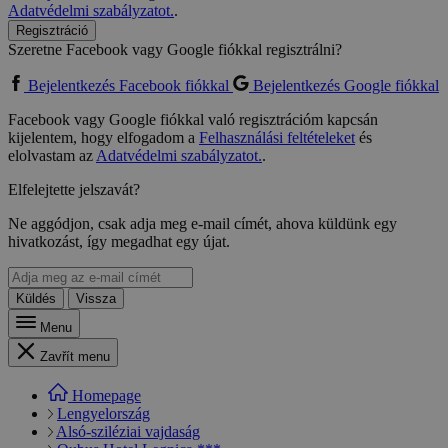
Adatvédelmi szabályzatot.
.
Regisztráció
Szeretne Facebook vagy Google fiókkal regisztrálni?
Bejelentkezés Facebook fiókkal
Bejelentkezés Google fiókkal
Facebook vagy Google fiókkal való regisztrációm kapcsán
kijelentem, hogy elfogadom a
Felhasználási feltételeket
és
elolvastam az
Adatvédelmi szabályzatot.
.
Elfelejtette jelszavát?
Ne aggódjon, csak adja meg e-mail címét, ahova küldünk egy
hivatkozást, így megadhat egy újat.
Küldés
Vissza
Menu
Zavřít menu
Homepage
Lengyelország
Alsó-sziléziai vajdaság