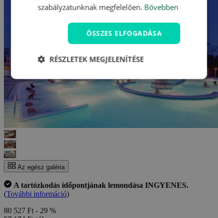
szabályzatunknak megfelelően.
Bővebben
ÖSSZES ELFOGADÁSA
RÉSZLETEK MEGJELENÍTÉSE
Az egész galéria
A tartózkodás időpontjának lemondása INGYENES.
(
További információ
)
80 527 Ft
- 29 %