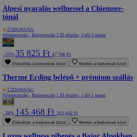
Alpesi nyaralás wellnessel a Chiemsee-
tónál
ÚJDONSÁG
Németország - Bajorország
2 fő részére, 3-tól 3 napig
35 825 Ft
- 25%
47 766 Ft
Eltávolítás a kedvencek közül
Mentés a kedvencek közé
Therme Erding belépő + prémium szállás
ÚJDONSÁG
Németország - Bajorország
1 fő részére, 1-tól 1 napig
145 468 Ft
- 28%
202 642 Ft
Eltávolítás a kedvencek közül
Mentés a kedvencek közé
Luxus wellness pihenés a Bajor Alpokban