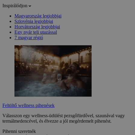
Inspirálódjon
Magyarország legjobbjai
Szlovénia legjobbjai
Horvátország legjobbjai
Egy nyár teli utazással
7 magyar régió
Feltöltő wellness pihenések
Válasszon egy wellness-üdülést pezsgőfürdővel, szaunával vagy
termálmedencével, és élvezze a jól megérdemelt pihenést.
Pihenni szeretnék