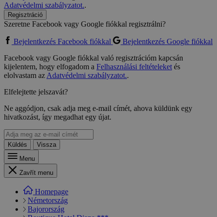
Adatvédelmi szabályzatot.
.
Regisztráció
Szeretne Facebook vagy Google fiókkal regisztrálni?
Bejelentkezés Facebook fiókkal
Bejelentkezés Google fiókkal
Facebook vagy Google fiókkal való regisztrációm kapcsán
kijelentem, hogy elfogadom a
Felhasználási feltételeket
és
elolvastam az
Adatvédelmi szabályzatot.
.
Elfelejtette jelszavát?
Ne aggódjon, csak adja meg e-mail címét, ahova küldünk egy
hivatkozást, így megadhat egy újat.
Küldés
Vissza
Menu
Zavřít menu
Homepage
Németország
Bajorország