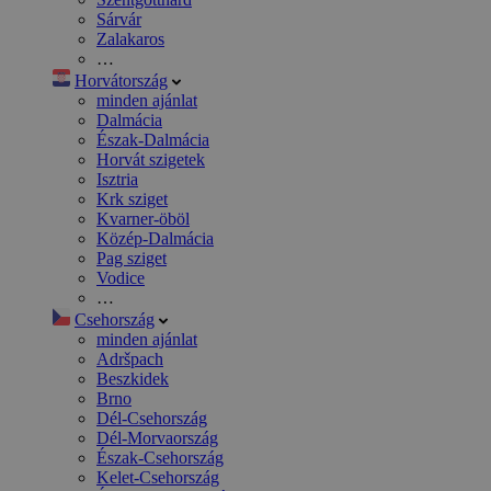
Sárvár
Zalakaros
…
Horvátország
minden ajánlat
Dalmácia
Észak-Dalmácia
Horvát szigetek
Isztria
Krk sziget
Kvarner-öböl
Közép-Dalmácia
Pag sziget
Vodice
…
Csehország
minden ajánlat
Adršpach
Beszkidek
Brno
Dél-Csehország
Dél-Morvaország
Észak-Csehország
Kelet-Csehország