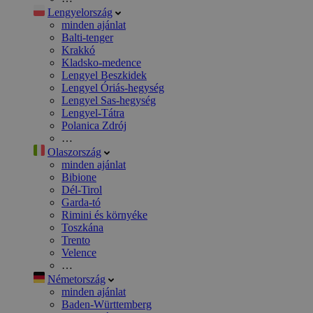
Lengyelország
minden ajánlat
Balti-tenger
Krakkó
Kladsko-medence
Lengyel Beszkidek
Lengyel Óriás-hegység
Lengyel Sas-hegység
Lengyel-Tátra
Polanica Zdrój
…
Olaszország
minden ajánlat
Bibione
Dél-Tirol
Garda-tó
Rimini és környéke
Toszkána
Trento
Velence
…
Németország
minden ajánlat
Baden-Württemberg