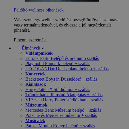
Feltöltő wellness pihenések
Válasszon egy wellness-üdülést pezsgőfürdővel, szaunával
vagy termálmedencével, és élvezze a jól megérdemelt
pihenést.
Pihenni szeretnék
Élmények
Vidámparkok
Europa-Park: Belépő és prémium szállás
Playmobil Funpark belépő + szállás
LEGOLAND® Deutschland belépő + szállás
Koncertek
Backstreet Boys in Düsseldorf + szállás
Kiállítások
Harry Potter™ Stúdió túra + szállás
Trónok harca filmstúdió látogatás + szállás
VIP est a Harry Potter stúdiókban + szállás
Múzeumok
Mercedes-Benz Múzeum belépő + szállás
Porsche és Mercedes múzeum + szállás
Musicalek
Párizsi Moulin Rouge belépő + szállás