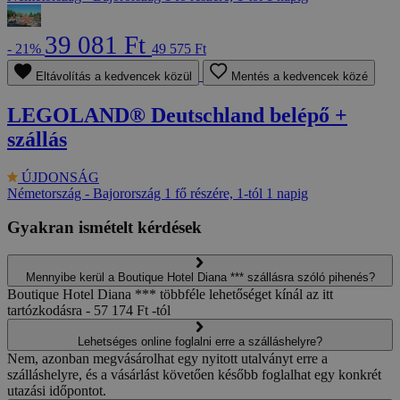
39 081 Ft
- 21%
49 575 Ft
Eltávolítás a kedvencek közül
Mentés a kedvencek közé
LEGOLAND® Deutschland belépő +
szállás
ÚJDONSÁG
Németország - Bajorország
1 fő részére, 1-tól 1 napig
Gyakran ismételt kérdések
Mennyibe kerül a Boutique Hotel Diana *** szállásra szóló pihenés?
Boutique Hotel Diana *** többféle lehetőséget kínál az itt
tartózkodásra - 57 174 Ft -tól
Lehetséges online foglalni erre a szálláshelyre?
Nem, azonban megvásárolhat egy nyitott utalványt erre a
szálláshelyre, és a vásárlást követően később foglalhat egy konkrét
utazási időpontot.