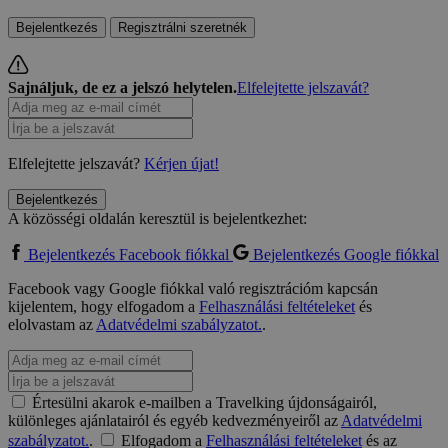
Bejelentkezés
Regisztrálni szeretnék
Sajnáljuk, de ez a jelszó helytelen.
Elfelejtette jelszavát?
Elfelejtette jelszavát?
Kérjen újat!
Bejelentkezés
A közösségi oldalán keresztül is bejelentkezhet:
Bejelentkezés Facebook fiókkal
Bejelentkezés Google fiókkal
Facebook vagy Google fiókkal való regisztrációm kapcsán
kijelentem, hogy elfogadom a
Felhasználási feltételeket
és
elolvastam az
Adatvédelmi szabályzatot.
.
Értesülni akarok e-mailben a Travelking újdonságairól,
különleges ajánlatairól és egyéb kedvezményeiről az
Adatvédelmi
szabályzatot.
.
Elfogadom a
Felhasználási feltételeket
és az