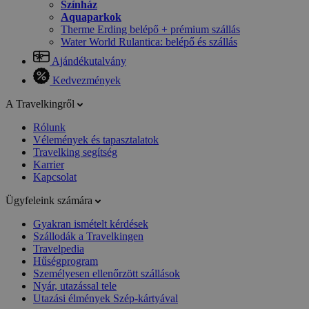
Színház
Aquaparkok
Therme Erding belépő + prémium szállás
Water World Rulantica: belépő és szállás
Ajándékutalvány
Kedvezmények
A Travelkingről
Rólunk
Vélemények és tapasztalatok
Travelking segítség
Karrier
Kapcsolat
Ügyfeleink számára
Gyakran ismételt kérdések
Szállodák a Travelkingen
Travelpedia
Hűségprogram
Személyesen ellenőrzött szállások
Nyár, utazással tele
Utazási élmények Szép-kártyával