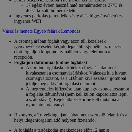
17 egész évben használható termálmedence 27°C és
40°C közötti hőmérséklettel
Ingyenes parkolás (a rendelkezésre állás függvényében) és
ingyenes WiFi
Vásárlás menete
Egyéb felárak
Lemondás
A csomag árában foglalt vagy azon túli kezelések
igénybevétele esetén kérjük, legalább egy héttel az utazása
előtt foglaljon időpontot e-mailben vagy telefonon a
recepción.
Foglaljon dátummal (online foglalás)
Az online foglaláskor kötelező foglalási dátumot
kiválasztani a csomagvásárláskor. Válassza ki a kívánt
csomagváltozatot, és a „Dátum kiválasztása” gombbal
jelölje meg a kívánt foglalási dátumot.
A megrendelés kifizetése után kap egy azonosítószámot
a foglalás dátumával (nem kell külön kapcsolatba lépni
a szállodával). Bejelentkezéskor be kell mutatnia a
nyomtatott utalványt.
Bizonyos, a Travelking ajánlatában nem szereplő felárak és a
helyi idegenforgalmi adó helyben fizetendő.
A foglalás a tartózkodás megkezdése előtt 12 napig