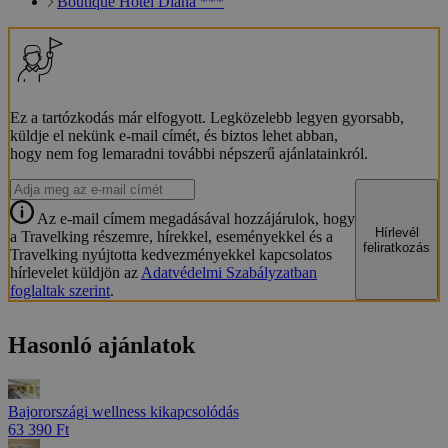
Boutique Hotel Diana ***
Ez a tartózkodás már elfogyott. Legközelebb legyen gyorsabb,
küldje el nekünk e-mail címét, és biztos lehet abban,
hogy nem fog lemaradni további népszerű ajánlatainkról.
Az e-mail címem megadásával hozzájárulok, hogy
Hírlevél
a Travelking részemre, hírekkel, eseményekkel és a
feliratkozás
Travelking nyújtotta kedvezményekkel kapcsolatos
hírlevelet küldjön az
Adatvédelmi Szabályzatban
foglaltak szerint
.
Hasonló ajánlatok
Bajorországi wellness kikapcsolódás
63 390 Ft