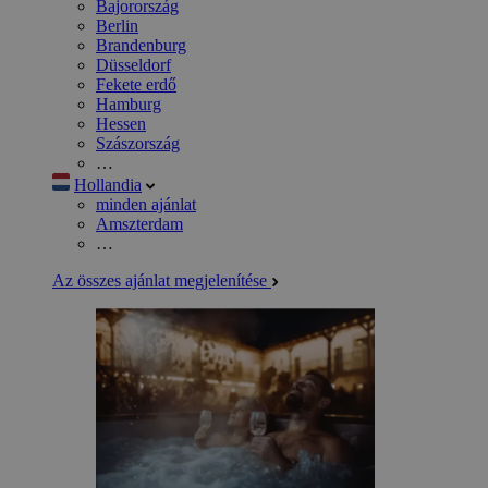
Bajorország
Berlin
Brandenburg
Düsseldorf
Fekete erdő
Hamburg
Hessen
Szászország
…
Hollandia
minden ajánlat
Amszterdam
…
Az összes ajánlat megjelenítése