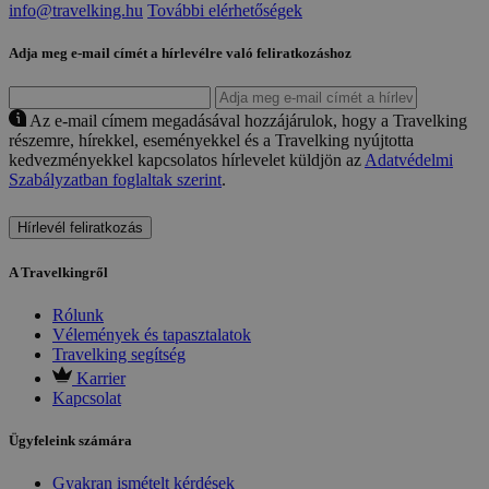
info@travelking.hu
További elérhetőségek
Adja meg e-mail címét a hírlevélre való feliratkozáshoz
Az e-mail címem megadásával hozzájárulok, hogy a Travelking
részemre, hírekkel, eseményekkel és a Travelking nyújtotta
kedvezményekkel kapcsolatos hírlevelet küldjön az
Adatvédelmi
Szabályzatban foglaltak szerint
.
Hírlevél feliratkozás
A Travelkingről
Rólunk
Vélemények és tapasztalatok
Travelking segítség
Karrier
Kapcsolat
Ügyfeleink számára
Gyakran ismételt kérdések