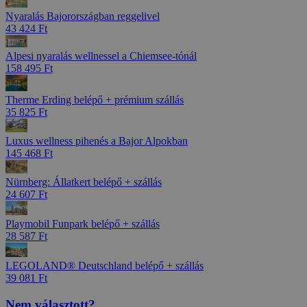
Nyaralás Bajorországban reggelivel
43 424 Ft
Alpesi nyaralás wellnessel a Chiemsee-tónál
158 495 Ft
Therme Erding belépő + prémium szállás
35 825 Ft
Luxus wellness pihenés a Bajor Alpokban
145 468 Ft
Nürnberg: Állatkert belépő + szállás
24 607 Ft
Playmobil Funpark belépő + szállás
28 587 Ft
LEGOLAND® Deutschland belépő + szállás
39 081 Ft
Nem választott?