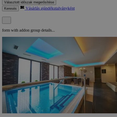
Választott időszak megerősítése
Vásárlás ajándékutalványként
Keresés
form with addon group details...