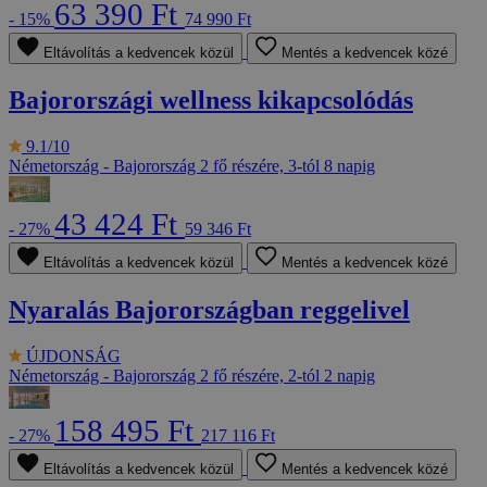
63 390 Ft
- 15%
74 990 Ft
Eltávolítás a kedvencek közül
Mentés a kedvencek közé
Bajorországi wellness kikapcsolódás
9.1/10
Németország - Bajorország
2 fő részére, 3-tól 8 napig
43 424 Ft
- 27%
59 346 Ft
Eltávolítás a kedvencek közül
Mentés a kedvencek közé
Nyaralás Bajorországban reggelivel
ÚJDONSÁG
Németország - Bajorország
2 fő részére, 2-tól 2 napig
158 495 Ft
- 27%
217 116 Ft
Eltávolítás a kedvencek közül
Mentés a kedvencek közé