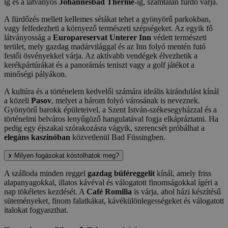
ig és a látványos
Johannesbad Therme
-ig, számtalan fürdő várja.
A fürdőzés mellett kellemes sétákat tehet a gyönyörű parkokban,
vagy felfedezheti a környező természeti szépségeket. Az egyik fő
látványosság a
Europareservat Unterer Inn
védett természeti
terület, mely gazdag madárvilággal és az Inn folyó mentén futó
festői ösvényekkel várja. Az aktívabb vendégek élvezhetik a
kerékpártúrákat és a panorámás teniszt vagy a golf játékot a
minőségi pályákon.
A kultúra és a történelem kedvelői számára ideális kirándulást kínál
a közeli
Pasov
, melyet a három folyó városának is neveznek.
Gyönyörű barokk épületeivel, a Szent István-székesegyházzal és a
történelmi belváros lenyűgöző hangulatával fogja elkápráztatni. Ha
pedig egy éjszakai szórakozásra vágyik, szerencsét próbálhat a
elegáns kaszinóban
közvetlenül Bad Füssingben.
Milyen fogásokat kóstolhatok meg?
A szálloda minden reggel
gazdag büféreggelit
kínál, amely friss
alapanyagokkal, illatos kávéval és válogatott finomságokkal ígéri a
nap tökéletes kezdését. A
Café Romilia
is várja, ahol házi készítésű
süteményeket, finom falatkákat, kávékülönlegességeket és válogatott
italokat fogyaszthat.