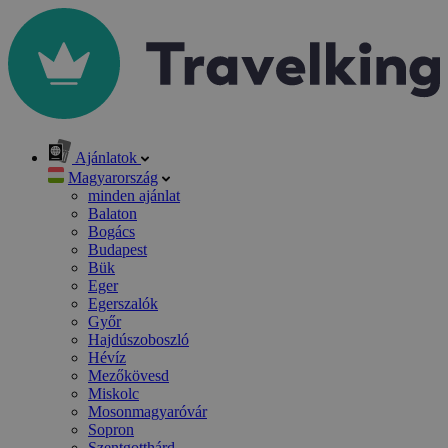
Ajánlatok
Magyarország
minden ajánlat
Balaton
Bogács
Budapest
Bük
Eger
Egerszalók
Győr
Hajdúszoboszló
Hévíz
Mezőkövesd
Miskolc
Mosonmagyaróvár
Sopron
Szentgotthárd