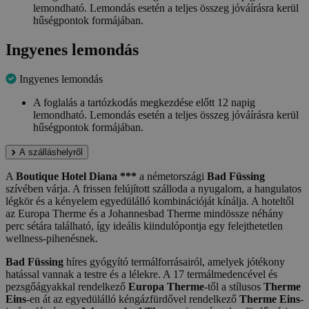
lemondható. Lemondás esetén a teljes összeg jóváírásra kerül
hűségpontok formájában.
Ingyenes lemondás
Ingyenes lemondás
A foglalás a tartózkodás megkezdése előtt 12 napig
lemondható. Lemondás esetén a teljes összeg jóváírásra kerül
hűségpontok formájában.
A szálláshelyről
A
Boutique Hotel Diana ***
a németországi
Bad Füssing
szívében várja. A frissen felújított szálloda a nyugalom, a hangulatos
légkör és a kényelem egyedülálló kombinációját kínálja. A hoteltől
az Europa Therme és a Johannesbad Therme mindössze néhány
perc sétára található, így ideális kiindulópontja egy felejthetetlen
wellness-pihenésnek.
Bad Füssing
híres gyógyító termálforrásairól, amelyek jótékony
hatással vannak a testre és a lélekre. A 17 termálmedencével és
pezsgőágyakkal rendelkező
Europa Therme
-től a stílusos
Therme
Eins
-en át az egyedülálló kéngázfürdővel rendelkező
Therme Eins
-