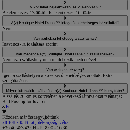
Mikor lehet bejelentkezni és kijelentkezni?
Bejelentkezés: 13:00-től, Kijelentkezés: 10:00-ig
A(z) Boutique Hotel Diana *** látogatása lehetséges háziállattal?
Nem.
Van parkolási lehetőség a szállásnál?
Ingyenes - A foglaltság szerint
Van medence a(z) Boutique Hotel Diana *** szálláshelyen?
Nem, ez a szálláshely nem rendelkezik medencével.
Van wellness-részleg?
Igen, a szálláshelyen a következő lehetőségek adottak: Extra
szolgáltatások.
Milyen látnivalók találhatóak a(z) Boutique Hotel Diana *** környékén?
A szállás 20 km-es körzetében a következő látnivalókat találhatja:
Bad Füssing fürdőváros
Fel
Közösen már összegyüjtöttünk
28 108 736 Ft -ot jótékonysági célra
.
+36 46 463 422
H - P: 8:00 - 16:30