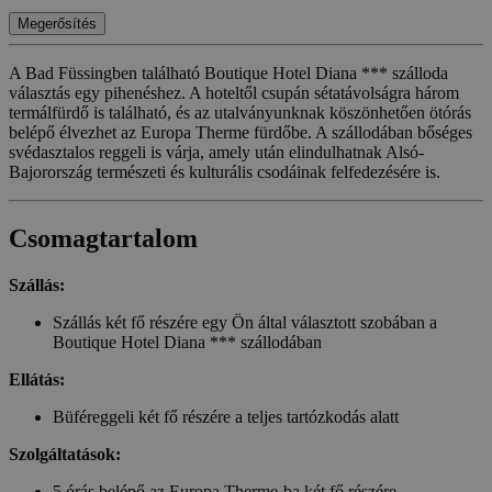
Megerősítés
A Bad Füssingben található Boutique Hotel Diana *** szálloda
választás egy pihenéshez. A hoteltől csupán sétatávolságra három
termálfürdő is található, és az utalványunknak köszönhetően ötórás
belépő élvezhet az Europa Therme fürdőbe. A szállodában bőséges
svédasztalos reggeli is várja, amely után elindulhatnak Alsó-
Bajorország természeti és kulturális csodáinak felfedezésére is.
Csomagtartalom
Szállás:
Szállás két fő részére egy Ön által választott szobában a
Boutique Hotel Diana *** szállodában
Ellátás:
Büféreggeli két fő részére a teljes tartózkodás alatt
Szolgáltatások:
5 órás belépő az Europa Therme-ba két fő részére