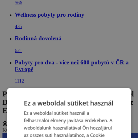
566
Wellness pobyty pro rodiny
435
Rodinná dovolená
621
Pobyty pro dva - více než 600 pobytů v ČR a
Evropě
1112
Pihenés Bad Füssingben a Boutique Hotel
Diana ***-ban, reggelivel és belépéssel az
Ez a weboldal sütiket használ
Europa Therme fürdőbe
Ez a weboldal sütiket használ a
felhasználói élmény javítása érdekében. A
weboldalunk használatával Ön hozzájárul
Kurallee 12, Bad Füssing, Németország
(
Mutatás térképen
)
az összes süti használatához, a Cookie