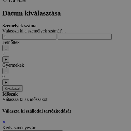
57 174 Ft-tól
Dátum kiválasztása
Személyek száma
Válassza ki a személyek számát’...
Felnőttek
2
Gyermekek
0
Kiválaszt
Időszak
Válassza ki az időszakot
Válassza ki szállodai tartózkodását
Kedvezményes ár