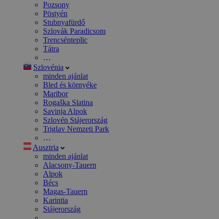
Pozsony
Pöstyén
Stubnyafürdő
Szlovák Paradicsom
Trencsénteplic
Tátra
…
Szlovénia
minden ajánlat
Bled és környéke
Maribor
Rogaška Slatina
Savinja Alpok
Szlovén Stájerország
Triglav Nemzeti Park
…
Ausztria
minden ajánlat
Alacsony-Tauern
Alpok
Bécs
Magas-Tauern
Karintia
Stájerország
…