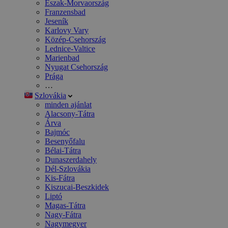
Észak-Morvaország
Franzensbad
Jeseník
Karlovy Vary
Közép-Csehország
Lednice-Valtice
Marienbad
Nyugat Csehország
Prága
…
Szlovákia
minden ajánlat
Alacsony-Tátra
Árva
Bajmóc
Besenyőfalu
Bélai-Tátra
Dunaszerdahely
Dél-Szlovákia
Kis-Fátra
Kiszucai-Beszkidek
Liptó
Magas-Tátra
Nagy-Fátra
Nagymegyer