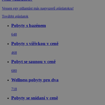
Vessen egy pillantást más nagyszerű ajánlatokra!
További ajánlatok
Pobyty s bazénem
648
Pobyty s vířivkou v ceně
468
Pobyt se saunou v ceně
680
Wellness pobyty pro dva
718
Pobyty se snídaní v ceně