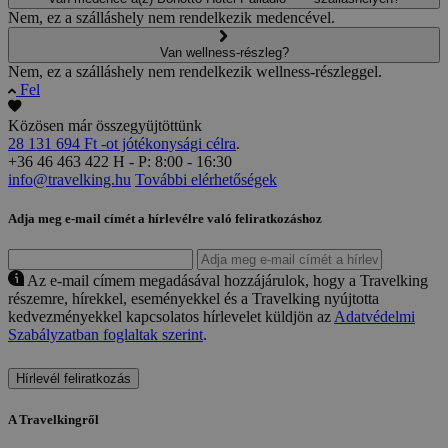
Nem, ez a szálláshely nem rendelkezik medencével.
Van wellness-részleg?
Nem, ez a szálláshely nem rendelkezik wellness-részleggel.
Fel
Közösen már összegyüjtöttünk
28 131 694 Ft -ot jótékonysági célra
.
+36 46 463 422
H - P: 8:00 - 16:30
info@travelking.hu
További elérhetőségek
Adja meg e-mail címét a hírlevélre való feliratkozáshoz
Az e-mail címem megadásával hozzájárulok, hogy a Travelking
részemre, hírekkel, eseményekkel és a Travelking nyújtotta
kedvezményekkel kapcsolatos hírlevelet küldjön az
Adatvédelmi
Szabályzatban foglaltak szerint
.
Hírlevél feliratkozás
A Travelkingről