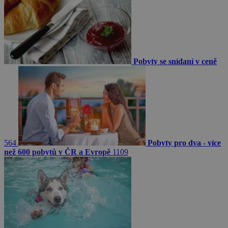
Pobyty se snídaní v ceně
564
Pobyty pro dva - více
než 600 pobytů v ČR a Evropě
1109