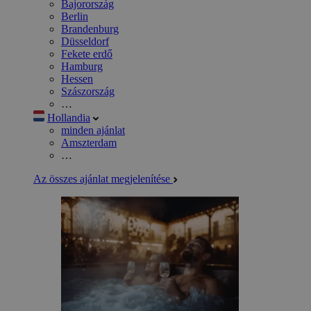
Bajorország
Berlin
Brandenburg
Düsseldorf
Fekete erdő
Hamburg
Hessen
Szászország
…
Hollandia
minden ajánlat
Amszterdam
…
Az összes ajánlat megjelenítése