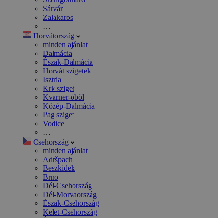
Sárvár
Zalakaros
…
Horvátország
minden ajánlat
Dalmácia
Észak-Dalmácia
Horvát szigetek
Isztria
Krk sziget
Kvarner-öböl
Közép-Dalmácia
Pag sziget
Vodice
…
Csehország
minden ajánlat
Adršpach
Beszkidek
Brno
Dél-Csehország
Dél-Morvaország
Észak-Csehország
Kelet-Csehország