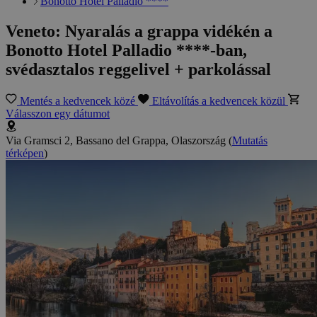
Bonotto Hotel Palladio ****
Veneto: Nyaralás a grappa vidékén a
Bonotto Hotel Palladio ****-ban,
svédasztalos reggelivel + parkolással
Mentés a kedvencek közé
Eltávolítás a kedvencek közül
Válasszon egy dátumot
Via Gramsci 2, Bassano del Grappa, Olaszország
(
Mutatás
térképen
)