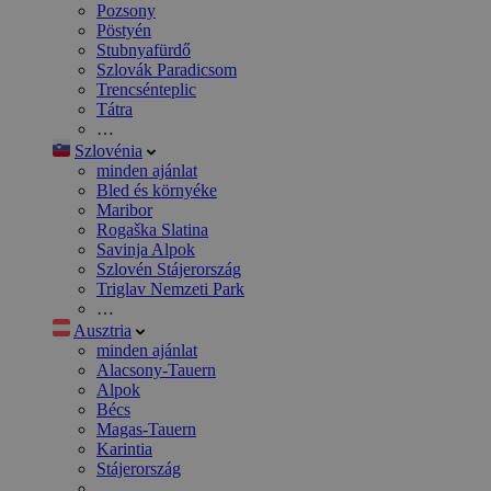
Pozsony
Pöstyén
Stubnyafürdő
Szlovák Paradicsom
Trencsénteplic
Tátra
…
Szlovénia
minden ajánlat
Bled és környéke
Maribor
Rogaška Slatina
Savinja Alpok
Szlovén Stájerország
Triglav Nemzeti Park
…
Ausztria
minden ajánlat
Alacsony-Tauern
Alpok
Bécs
Magas-Tauern
Karintia
Stájerország
…