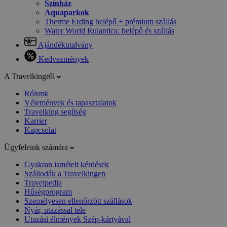
Színház
Aquaparkok
Therme Erding belépő + prémium szállás
Water World Rulantica: belépő és szállás
Ajándékutalvány
Kedvezmények
A Travelkingről
Rólunk
Vélemények és tapasztalatok
Travelking segítség
Karrier
Kapcsolat
Ügyfeleink számára
Gyakran ismételt kérdések
Szállodák a Travelkingen
Travelpedia
Hűségprogram
Személyesen ellenőrzött szállások
Nyár, utazással tele
Utazási élmények Szép-kártyával