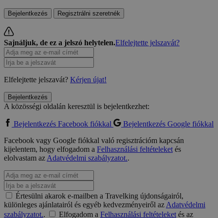
Bejelentkezés
Regisztrálni szeretnék
Sajnáljuk, de ez a jelszó helytelen.
Elfelejtette jelszavát?
Elfelejtette jelszavát?
Kérjen újat!
Bejelentkezés
A közösségi oldalán keresztül is bejelentkezhet:
Bejelentkezés Facebook fiókkal
Bejelentkezés Google fiókkal
Facebook vagy Google fiókkal való regisztrációm kapcsán
kijelentem, hogy elfogadom a
Felhasználási feltételeket
és
elolvastam az
Adatvédelmi szabályzatot.
.
Értesülni akarok e-mailben a Travelking újdonságairól,
különleges ajánlatairól és egyéb kedvezményeiről az
Adatvédelmi
szabályzatot.
.
Elfogadom a
Felhasználási feltételeket
és az