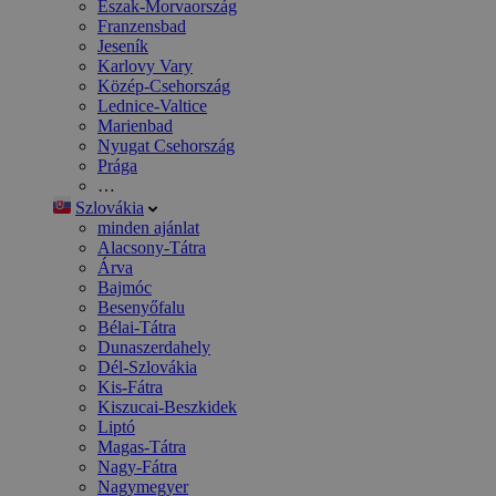
Észak-Morvaország
Franzensbad
Jeseník
Karlovy Vary
Közép-Csehország
Lednice-Valtice
Marienbad
Nyugat Csehország
Prága
…
Szlovákia
minden ajánlat
Alacsony-Tátra
Árva
Bajmóc
Besenyőfalu
Bélai-Tátra
Dunaszerdahely
Dél-Szlovákia
Kis-Fátra
Kiszucai-Beszkidek
Liptó
Magas-Tátra
Nagy-Fátra
Nagymegyer