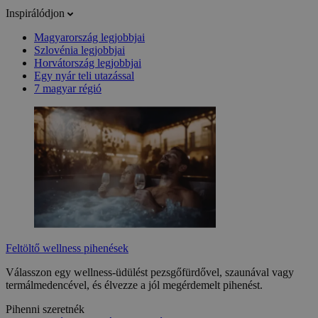
Inspirálódjon
Magyarország legjobbjai
Szlovénia legjobbjai
Horvátország legjobbjai
Egy nyár teli utazással
7 magyar régió
Feltöltő wellness pihenések
Válasszon egy wellness-üdülést pezsgőfürdővel, szaunával vagy
termálmedencével, és élvezze a jól megérdemelt pihenést.
Pihenni szeretnék