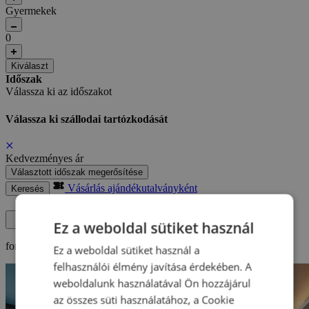
Gyermekek
0
Kiválaszt
Időszak
Válassza ki az időszakot
Válassza ki szállodai tartózkodását
Kedvezményes ár
Választott időszak megerősítése
Vásárlás ajándékutalványként
Keresés
Ez a weboldal sütiket használ
form with addon group details...
Ez a weboldal sütiket használ a
felhasználói élmény javítása érdekében. A
weboldalunk használatával Ön hozzájárul
az összes süti használatához, a Cookie