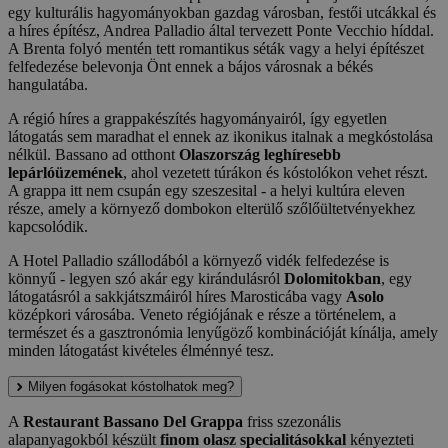
egy kulturális hagyományokban gazdag városban, festői utcákkal és
a híres építész, Andrea Palladio által tervezett Ponte Vecchio híddal.
A Brenta folyó mentén tett romantikus séták vagy a helyi építészet
felfedezése belevonja Önt ennek a bájos városnak a békés
hangulatába.
A régió híres a grappakészítés hagyományairól, így egyetlen
látogatás sem maradhat el ennek az ikonikus italnak a megkóstolása
nélkül. Bassano ad otthont
Olaszország leghíresebb
lepárlóüzemének
, ahol vezetett túrákon és kóstolókon vehet részt.
A grappa itt nem csupán egy szeszesital - a helyi kultúra eleven
része, amely a környező dombokon elterülő szőlőültetvényekhez
kapcsolódik.
A Hotel Palladio szállodából a környező vidék felfedezése is
könnyű - legyen szó akár egy kirándulásról
Dolomitokban
, egy
látogatásról a sakkjátszmáiról híres Marosticába vagy
Asolo
középkori városába. Veneto régiójának e része a történelem, a
természet és a gasztronómia lenyűgöző kombinációját kínálja, amely
minden látogatást kivételes élménnyé tesz.
Milyen fogásokat kóstolhatok meg?
A
Restaurant Bassano Del Grappa
friss szezonális
alapanyagokból készült
finom olasz specialitásokkal
kényezteti