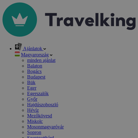
Ajánlatok
Magyarország
minden ajánlat
Balaton
Bogács
Budapest
Bük
Eger
Egerszalók
Győr
Hajdúszoboszló
Hévíz
Mezőkövesd
Miskolc
Mosonmagyaróvár
Sopron
Szentgotthárd