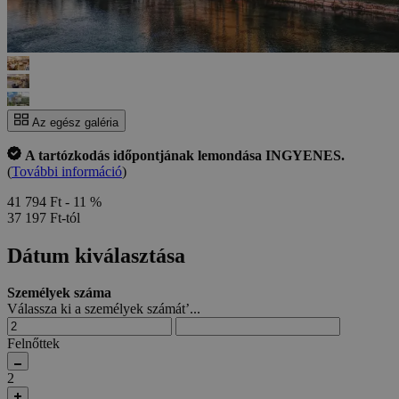
Az egész galéria
A tartózkodás időpontjának lemondása INGYENES.
(
További információ
)
41 794 Ft
- 11 %
37 197 Ft-tól
Dátum kiválasztása
Személyek száma
Válassza ki a személyek számát’...
Felnőttek
2