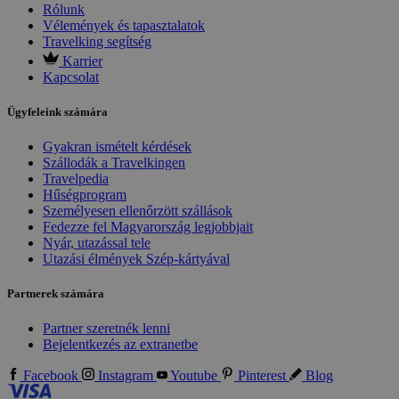
Rólunk
Vélemények és tapasztalatok
Travelking segítség
Karrier
Kapcsolat
Ügyfeleink számára
Gyakran ismételt kérdések
Szállodák a Travelkingen
Travelpedia
Hűségprogram
Személyesen ellenőrzött szállások
Fedezze fel Magyarország legjobbjait
Nyár, utazással tele
Utazási élmények Szép-kártyával
Partnerek számára
Partner szeretnék lenni
Bejelentkezés az extranetbe
Facebook
Instagram
Youtube
Pinterest
Blog