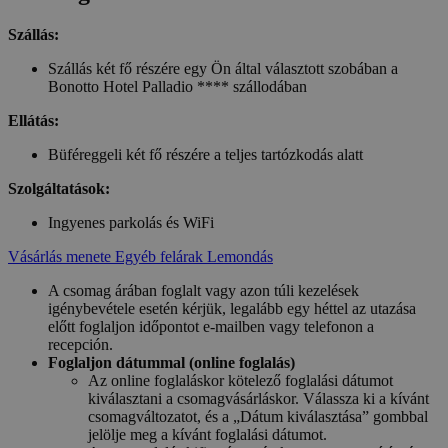
Szállás:
Szállás két fő részére egy Ön által választott szobában a
Bonotto Hotel Palladio **** szállodában
Ellátás:
Büféreggeli két fő részére a teljes tartózkodás alatt
Szolgáltatások:
Ingyenes parkolás és WiFi
Vásárlás menete
Egyéb felárak
Lemondás
A csomag árában foglalt vagy azon túli kezelések
igénybevétele esetén kérjük, legalább egy héttel az utazása
előtt foglaljon időpontot e-mailben vagy telefonon a
recepción.
Foglaljon dátummal (online foglalás)
Az online foglaláskor kötelező foglalási dátumot
kiválasztani a csomagvásárláskor. Válassza ki a kívánt
csomagváltozatot, és a „Dátum kiválasztása” gombbal
jelölje meg a kívánt foglalási dátumot.