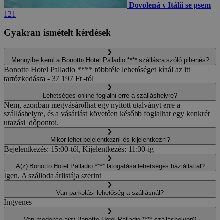
Dovolená v Itálii se psem
121
Gyakran ismételt kérdések
Mennyibe kerül a Bonotto Hotel Palladio **** szállásra szóló pihenés?
Bonotto Hotel Palladio **** többféle lehetőséget kínál az itt
tartózkodásra - 37 197 Ft -tól
Lehetséges online foglalni erre a szálláshelyre?
Nem, azonban megvásárolhat egy nyitott utalványt erre a
szálláshelyre, és a vásárlást követően később foglalhat egy konkrét
utazási időpontot.
Mikor lehet bejelentkezni és kijelentkezni?
Bejelentkezés: 15:00-től, Kijelentkezés: 11:00-ig
A(z) Bonotto Hotel Palladio **** látogatása lehetséges háziállattal?
Igen, A szálloda árlistája szerint
Van parkolási lehetőség a szállásnál?
Ingyenes
Van medence a(z) Bonotto Hotel Palladio **** szálláshelyen?