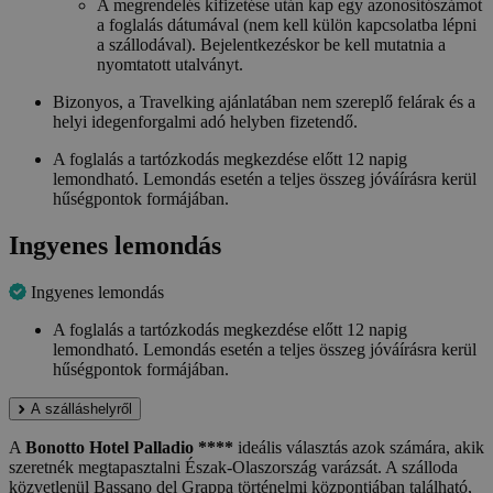
A megrendelés kifizetése után kap egy azonosítószámot
a foglalás dátumával (nem kell külön kapcsolatba lépni
a szállodával). Bejelentkezéskor be kell mutatnia a
nyomtatott utalványt.
Bizonyos, a Travelking ajánlatában nem szereplő felárak és a
helyi idegenforgalmi adó helyben fizetendő.
A foglalás a tartózkodás megkezdése előtt 12 napig
lemondható. Lemondás esetén a teljes összeg jóváírásra kerül
hűségpontok formájában.
Ingyenes lemondás
Ingyenes lemondás
A foglalás a tartózkodás megkezdése előtt 12 napig
lemondható. Lemondás esetén a teljes összeg jóváírásra kerül
hűségpontok formájában.
A szálláshelyről
A
Bonotto Hotel Palladio ****
ideális választás azok számára, akik
szeretnék megtapasztalni Észak-Olaszország varázsát. A szálloda
közvetlenül Bassano del Grappa történelmi központjában található,