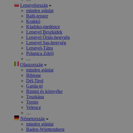
Lengyelország
minden ajánlat
Balti-tenger
Krakkó
Kladsko-medence
Lengyel Beszkidek
Lengyel Óriás-hegység
Lengyel Sas-hegység
Lengyel-Tátra
Polanica Zdrój
…
Olaszország
minden ajánlat
Bibione
Dél-Tirol
Garda-tó
Rimini és környéke
Toszkána
Trento
Velence
…
Németország
minden ajánlat
Baden-Württemberg