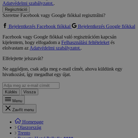
Adatvédelmi szabályzatot.
.
Regisztráció
Szeretne Facebook vagy Google fiókkal regisztrálni?
Bejelentkezés Facebook fiókkal
Bejelentkezés Google fiókkal
Facebook vagy Google fiókkal való regisztrációm kapcsán
kijelentem, hogy elfogadom a
Felhasználási feltételeket
és
elolvastam az
Adatvédelmi szabályzatot.
.
Elfelejtette jelszavát?
Ne aggódjon, csak adja meg e-mail címét, ahova küldünk egy
hivatkozást, így megadhat egy újat.
Küldés
Vissza
Menu
Zavřít menu
Homepage
Olaszország
Trento