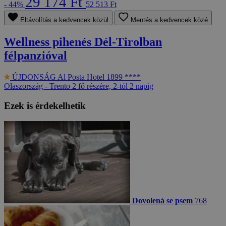
29 174 Ft
- 44%
52 513 Ft
Eltávolítás a kedvencek közül
Mentés a kedvencek közé
Wellness pihenés Dél-Tirolban
félpanzióval
ÚJDONSÁG
Al Posta Hotel 1899 ****
Olaszország - Trento
2 fő részére, 2-tól 2 napig
Ezek is érdekelhetik
Dovolená se psem
768