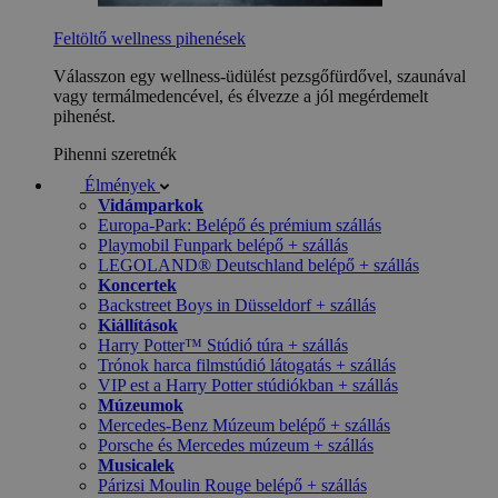
Feltöltő wellness pihenések
Válasszon egy wellness-üdülést pezsgőfürdővel, szaunával
vagy termálmedencével, és élvezze a jól megérdemelt
pihenést.
Pihenni szeretnék
Élmények
Vidámparkok
Europa-Park: Belépő és prémium szállás
Playmobil Funpark belépő + szállás
LEGOLAND® Deutschland belépő + szállás
Koncertek
Backstreet Boys in Düsseldorf + szállás
Kiállítások
Harry Potter™ Stúdió túra + szállás
Trónok harca filmstúdió látogatás + szállás
VIP est a Harry Potter stúdiókban + szállás
Múzeumok
Mercedes-Benz Múzeum belépő + szállás
Porsche és Mercedes múzeum + szállás
Musicalek
Párizsi Moulin Rouge belépő + szállás