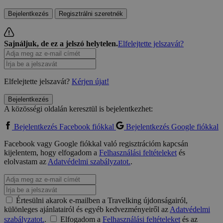
Bejelentkezés
Regisztrálni szeretnék
Sajnáljuk, de ez a jelszó helytelen.
Elfelejtette jelszavát?
Elfelejtette jelszavát?
Kérjen újat!
Bejelentkezés
A közösségi oldalán keresztül is bejelentkezhet:
Bejelentkezés Facebook fiókkal
Bejelentkezés Google fiókkal
Facebook vagy Google fiókkal való regisztrációm kapcsán
kijelentem, hogy elfogadom a
Felhasználási feltételeket
és
elolvastam az
Adatvédelmi szabályzatot.
.
Értesülni akarok e-mailben a Travelking újdonságairól,
különleges ajánlatairól és egyéb kedvezményeiről az
Adatvédelmi
szabályzatot.
.
Elfogadom a
Felhasználási feltételeket
és az