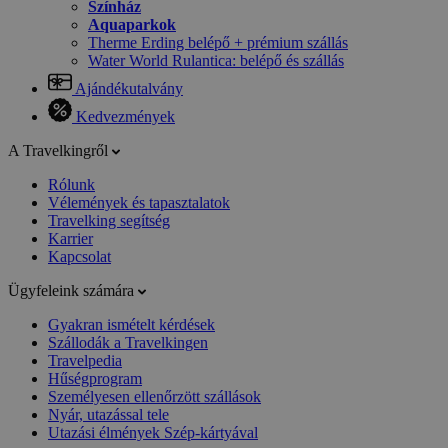
Színház
Aquaparkok
Therme Erding belépő + prémium szállás
Water World Rulantica: belépő és szállás
Ajándékutalvány
Kedvezmények
A Travelkingről
Rólunk
Vélemények és tapasztalatok
Travelking segítség
Karrier
Kapcsolat
Ügyfeleink számára
Gyakran ismételt kérdések
Szállodák a Travelkingen
Travelpedia
Hűségprogram
Személyesen ellenőrzött szállások
Nyár, utazással tele
Utazási élmények Szép-kártyával