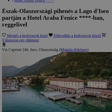
Hotel Araba Fenice ****
Észak-Olaszországi pihenés a Lago d'Iseo
partján a Hotel Araba Fenice ****-ban,
reggelivel
Mentés a kedvencek közé
Eltávolítás a kedvencek közül
Válasszon egy dátumot
Via Caproni 246, Iseo, Olaszország
(
Mutatás térképen
)