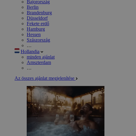
Bajorország
Berlin
Brandenburg
Düsseldorf
Fekete erdő
Hamburg
Hessen
Szászország
…
Hollandia
minden ajánlat
Amszterdam
…
Az összes ajánlat megjelenítése