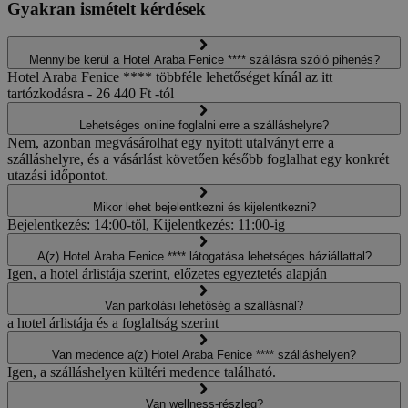
Gyakran ismételt kérdések
Mennyibe kerül a Hotel Araba Fenice **** szállásra szóló pihenés?
Hotel Araba Fenice **** többféle lehetőséget kínál az itt
tartózkodásra - 26 440 Ft -tól
Lehetséges online foglalni erre a szálláshelyre?
Nem, azonban megvásárolhat egy nyitott utalványt erre a
szálláshelyre, és a vásárlást követően később foglalhat egy konkrét
utazási időpontot.
Mikor lehet bejelentkezni és kijelentkezni?
Bejelentkezés: 14:00-től, Kijelentkezés: 11:00-ig
A(z) Hotel Araba Fenice **** látogatása lehetséges háziállattal?
Igen, a hotel árlistája szerint, előzetes egyeztetés alapján
Van parkolási lehetőség a szállásnál?
a hotel árlistája és a foglaltság szerint
Van medence a(z) Hotel Araba Fenice **** szálláshelyen?
Igen, a szálláshelyen kültéri medence található.
Van wellness-részleg?