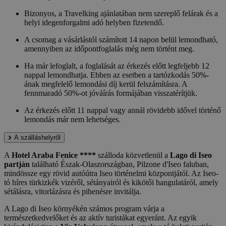
Bizonyos, a Travelking ajánlatában nem szereplő felárak és a
helyi idegenforgalmi adó helyben fizetendő.
A csomag a vásárlástól számított 14 napon belül lemondható,
amennyiben az időpontfoglalás még nem történt meg.
Ha már lefoglalt, a foglalását az érkezés előtt legfeljebb 12
nappal lemondhatja. Ebben az esetben a tartózkodás 50%-
ának megfelelő lemondási díj kerül felszámításra. A
fennmaradó 50%-ot jóváírás formájában visszatérítjük.
Az érkezés előtt 11 nappal vagy annál rövidebb idővel történő
lemondás már nem lehetséges.
A szálláshelyről
A
Hotel Araba Fenice ****
szálloda közvetlenül a
Lago di Iseo
partján
található Észak-Olaszországban, Pilzone d'Iseo faluban,
mindössze egy rövid autóútra Iseo történelmi központjától. Az Iseo-
tó híres türkizkék vizéről, sétányairól és kikötői hangulatáról, amely
sétálásra, vitorlázásra és pihenésre invitálja.
A Lago di Iseo környékén számos program várja a
természetkedvelőket és az aktív turistákat egyeránt. Az egyik