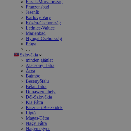
Észak-Morvaország
Franzensbad
Jeseník
Karlovy Vary
Közép-Csehország
Lednice-Valtice
Marienbad
Nyugat Csehország
Prága
…
Szlovákia
minden ajánlat
Alacsony-Tátra
Árva
Bajmóc
Besenyőfalu
Bélai-Tátra
Dunaszerdahely
Dél-Szlovákia
Kis-Fátra
Kiszucai-Beszkidek
Liptó
Magas-Tátra
Nagy-Fátra
Nagymegyer