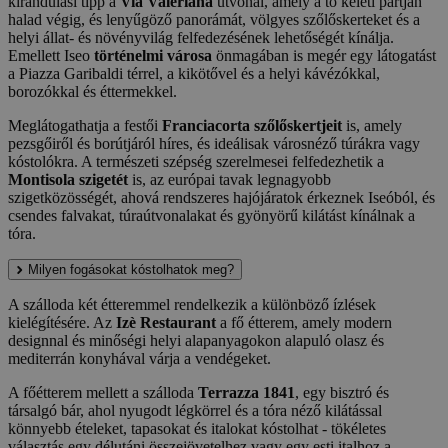
kirándulási tipp a
Via Valeriana
útvonal, amely a tó keleti partján
halad végig, és lenyűgöző panorámát, völgyes szőlőskerteket és a
helyi állat- és növényvilág felfedezésének lehetőségét kínálja.
Emellett Iseo
történelmi városa
önmagában is megér egy látogatást
a Piazza Garibaldi térrel, a kikötővel és a helyi kávézókkal,
borozókkal és éttermekkel.
Meglátogathatja a festői
Franciacorta szőlőskertjeit
is, amely
pezsgőiről és borútjáról híres, és ideálisak városnéző túrákra vagy
kóstolókra. A természeti szépség szerelmesei felfedezhetik a
Montisola szigetét
is, az európai tavak legnagyobb
szigetközösségét, ahová rendszeres hajójáratok érkeznek Iseóból, és
csendes falvakat, túraútvonalakat és gyönyörű kilátást kínálnak a
tóra.
Milyen fogásokat kóstolhatok meg?
A szálloda két étteremmel rendelkezik a különböző ízlések
kielégítésére. Az
Izè Restaurant
a fő étterem, amely modern
designnal és minőségi helyi alapanyagokon alapuló olasz és
mediterrán konyhával várja a vendégeket.
A főétterem mellett a szálloda
Terrazza 1841
, egy bisztró és
társalgó bár, ahol nyugodt légkörrel és a tóra néző kilátással
könnyebb ételeket, tapasokat és italokat kóstolhat - tökéletes
választás egy délutáni összejövetelhez vagy egy esti italhoz a