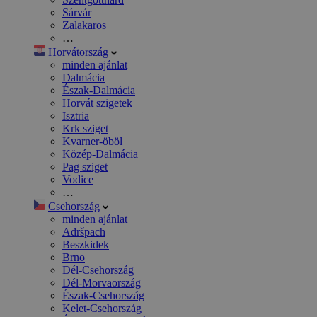
Sárvár
Zalakaros
…
Horvátország
minden ajánlat
Dalmácia
Észak-Dalmácia
Horvát szigetek
Isztria
Krk sziget
Kvarner-öböl
Közép-Dalmácia
Pag sziget
Vodice
…
Csehország
minden ajánlat
Adršpach
Beszkidek
Brno
Dél-Csehország
Dél-Morvaország
Észak-Csehország
Kelet-Csehország