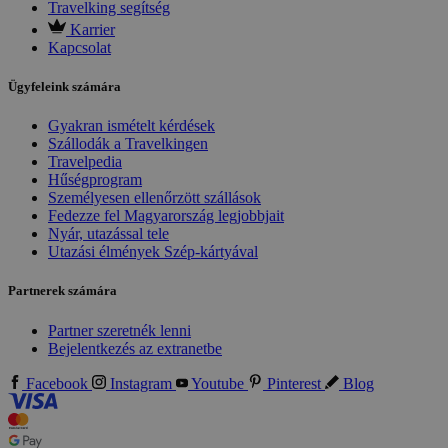
Travelking segítség
Karrier
Kapcsolat
Ügyfeleink számára
Gyakran ismételt kérdések
Szállodák a Travelkingen
Travelpedia
Hűségprogram
Személyesen ellenőrzött szállások
Fedezze fel Magyarország legjobbjait
Nyár, utazással tele
Utazási élmények Szép-kártyával
Partnerek számára
Partner szeretnék lenni
Bejelentkezés az extranetbe
Facebook
Instagram
Youtube
Pinterest
Blog