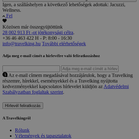
Igen, a szálláshelyen a következő lehetőségek adottak: Jacuzzi,
Wellness.
Fel
Közösen már összegyüjtöttünk
28 002 913 Ft -ot jótékonysági célra
.
+36 46 463 422
H - P: 8:00 - 16:30
info@travelking.hu
További elérhetőségek
Adja meg e-mail címét a hírlevélre való feliratkozáshoz
Az e-mail címem megadásával hozzájárulok, hogy a Travelking
részemre, hírekkel, eseményekkel és a Travelking nyújtotta
kedvezményekkel kapcsolatos hírlevelet küldjön az
Adatvédelmi
Szabályzatban foglaltak szerint
.
Hírlevél feliratkozás
A Travelkingről
Rólunk
Vélemények és tapasztalatok