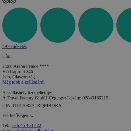
497 értékelés
Cím:
Hotel Araba Fenice ****
Via Caproni 246
Iseo, Olaszország
Még több a szállodáról
A szálláshely üzemeltetője:
A Travel Factory GmbH Cégjegyzékszám: 02849160219
CIN: IT017085A1RQEIBDRA
Elérhetőségeink:
Tel.:
+36 46 463 422
E-mail:
info@travelking.hu