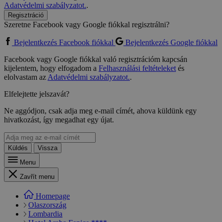
Adatvédelmi szabályzatot.
.
Regisztráció
Szeretne Facebook vagy Google fiókkal regisztrálni?
Bejelentkezés Facebook fiókkal
Bejelentkezés Google fiókkal
Facebook vagy Google fiókkal való regisztrációm kapcsán
kijelentem, hogy elfogadom a
Felhasználási feltételeket
és
elolvastam az
Adatvédelmi szabályzatot.
.
Elfelejtette jelszavát?
Ne aggódjon, csak adja meg e-mail címét, ahova küldünk egy
hivatkozást, így megadhat egy újat.
Küldés
Vissza
Menu
Zavřít menu
Homepage
Olaszország
Lombardia