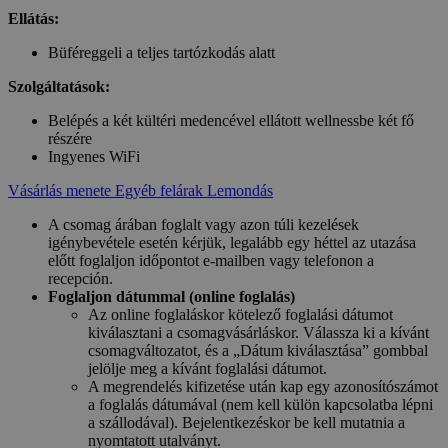
Ellátás:
Büféreggeli a teljes tartózkodás alatt
Szolgáltatások:
Belépés a két kültéri medencével ellátott wellnessbe két fő
részére
Ingyenes WiFi
Vásárlás menete
Egyéb felárak
Lemondás
A csomag árában foglalt vagy azon túli kezelések
igénybevétele esetén kérjük, legalább egy héttel az utazása
előtt foglaljon időpontot e-mailben vagy telefonon a
recepción.
Foglaljon dátummal (online foglalás)
Az online foglaláskor kötelező foglalási dátumot
kiválasztani a csomagvásárláskor. Válassza ki a kívánt
csomagváltozatot, és a „Dátum kiválasztása” gombbal
jelölje meg a kívánt foglalási dátumot.
A megrendelés kifizetése után kap egy azonosítószámot
a foglalás dátumával (nem kell külön kapcsolatba lépni
a szállodával). Bejelentkezéskor be kell mutatnia a
nyomtatott utalványt.