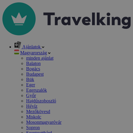
Ajánlatok
Magyarország
minden ajánlat
Balaton
Bogács
Budapest
Bük
Eger
Egerszalók
Győr
Hajdúszoboszló
Hévíz
Mezőkövesd
Miskolc
Mosonmagyaróvár
Sopron
Szentgotthárd