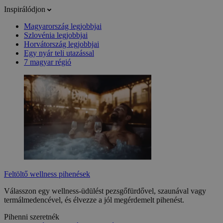
Inspirálódjon
Magyarország legjobbjai
Szlovénia legjobbjai
Horvátország legjobbjai
Egy nyár teli utazással
7 magyar régió
Feltöltő wellness pihenések
Válasszon egy wellness-üdülést pezsgőfürdővel, szaunával vagy
termálmedencével, és élvezze a jól megérdemelt pihenést.
Pihenni szeretnék