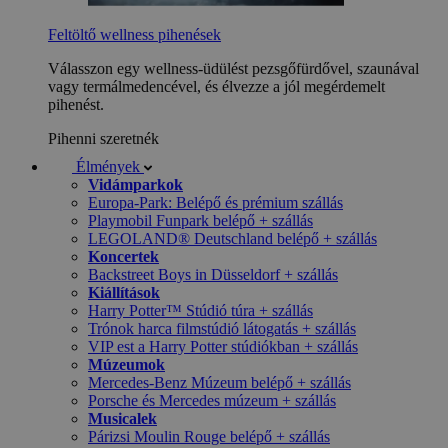
Feltöltő wellness pihenések
Válasszon egy wellness-üdülést pezsgőfürdővel, szaunával
vagy termálmedencével, és élvezze a jól megérdemelt
pihenést.
Pihenni szeretnék
Élmények
Vidámparkok
Europa-Park: Belépő és prémium szállás
Playmobil Funpark belépő + szállás
LEGOLAND® Deutschland belépő + szállás
Koncertek
Backstreet Boys in Düsseldorf + szállás
Kiállítások
Harry Potter™ Stúdió túra + szállás
Trónok harca filmstúdió látogatás + szállás
VIP est a Harry Potter stúdiókban + szállás
Múzeumok
Mercedes-Benz Múzeum belépő + szállás
Porsche és Mercedes múzeum + szállás
Musicalek
Párizsi Moulin Rouge belépő + szállás