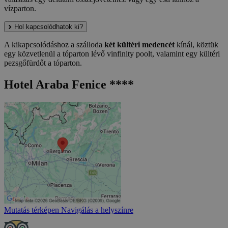
vízparton.
Hol kapcsolódhatok ki?
A kikapcsolódáshoz a szálloda
két kültéri medencét
kínál, köztük
egy közvetlenül a tóparton lévő vinfinity poolt, valamint egy kültéri
pezsgőfürdőt a tóparton.
Hotel Araba Fenice ****
Mutatás térképen
Navigálás a helyszínre