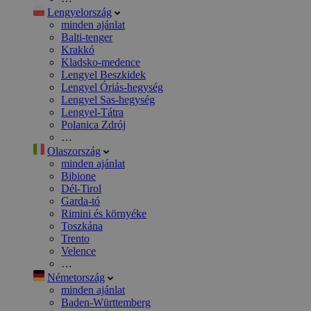
Lengyelország
minden ajánlat
Balti-tenger
Krakkó
Kladsko-medence
Lengyel Beszkidek
Lengyel Óriás-hegység
Lengyel Sas-hegység
Lengyel-Tátra
Polanica Zdrój
…
Olaszország
minden ajánlat
Bibione
Dél-Tirol
Garda-tó
Rimini és környéke
Toszkána
Trento
Velence
…
Németország
minden ajánlat
Baden-Württemberg