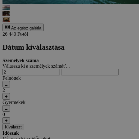
Az egész galéria
26 440 Ft-tól
Dátum kiválasztása
Személyek száma
Válassza ki a személyek számát’...
Felnőttek
2
Gyermekek
0
Kiválaszt
Időszak
Válassza ki az időszakot