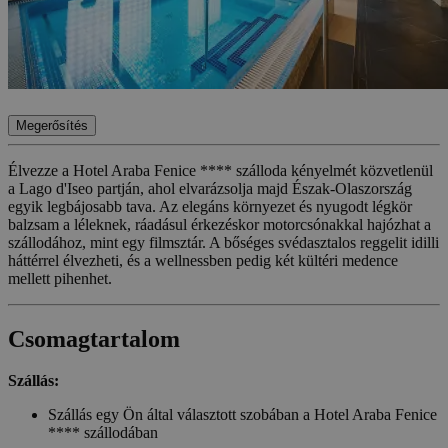
Megerősítés
Élvezze a Hotel Araba Fenice **** szálloda kényelmét közvetlenül
a Lago d'Iseo partján, ahol elvarázsolja majd Észak-Olaszország
egyik legbájosabb tava. Az elegáns környezet és nyugodt légkör
balzsam a léleknek, ráadásul érkezéskor motorcsónakkal hajózhat a
szállodához, mint egy filmsztár. A bőséges svédasztalos reggelit idilli
háttérrel élvezheti, és a wellnessben pedig két kültéri medence
mellett pihenhet.
Csomagtartalom
Szállás:
Szállás egy Ön által választott szobában a Hotel Araba Fenice
**** szállodában