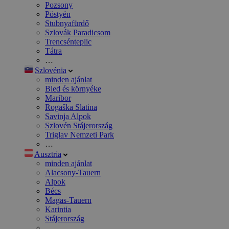
Pozsony
Pöstyén
Stubnyafürdő
Szlovák Paradicsom
Trencsénteplic
Tátra
…
Szlovénia
minden ajánlat
Bled és környéke
Maribor
Rogaška Slatina
Savinja Alpok
Szlovén Stájerország
Triglav Nemzeti Park
…
Ausztria
minden ajánlat
Alacsony-Tauern
Alpok
Bécs
Magas-Tauern
Karintia
Stájerország
…