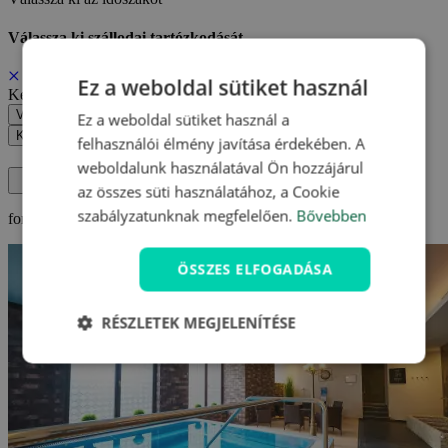
Válassza ki szállodai tartózkodását
Ez a weboldal sütiket használ
Kedvezményes ár
Választott időszak megerősítése
Ez a weboldal sütiket használ a
Keresés
felhasználói élmény javítása érdekében. A
weboldalunk használatával Ön hozzájárul
az összes süti használatához, a Cookie
szabályzatunknak megfelelően.
Bővebben
form with addon group details...
ÖSSZES ELFOGADÁSA
RÉSZLETEK MEGJELENÍTÉSE