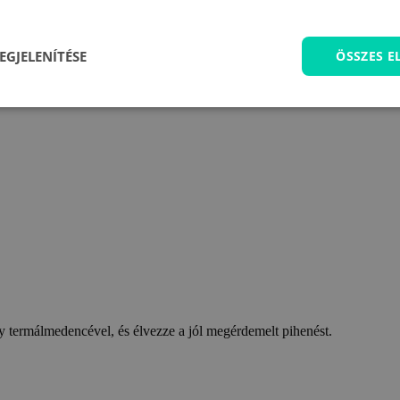
EGJELENÍTÉSE
ÖSSZES 
 termálmedencével, és élvezze a jól megérdemelt pihenést.