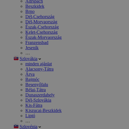
Adršpach
Beszkidek
Brno
Dél-Csehország
Dél-Morvaország
Észak-Csehország
Kelet-Csehország
Észak-Morvaország
Franzensbad
Jeseník
…
Szlovákia
minden ajánlat
Alacsony-Tátra
Árva
Bajmóc
Besenyőfalu
Bélai-Tátra
Dunaszerdahely
Dél-Szlovákia
Kis-Fátra
Kiszucai-Beszkidek
Liptó
…
Szlovénia