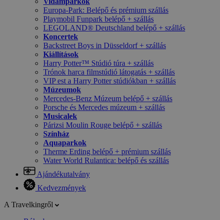
Vidámparkok
Europa-Park: Belépő és prémium szállás
Playmobil Funpark belépő + szállás
LEGOLAND® Deutschland belépő + szállás
Koncertek
Backstreet Boys in Düsseldorf + szállás
Kiállítások
Harry Potter™ Stúdió túra + szállás
Trónok harca filmstúdió látogatás + szállás
VIP est a Harry Potter stúdiókban + szállás
Múzeumok
Mercedes-Benz Múzeum belépő + szállás
Porsche és Mercedes múzeum + szállás
Musicalek
Párizsi Moulin Rouge belépő + szállás
Színház
Aquaparkok
Therme Erding belépő + prémium szállás
Water World Rulantica: belépő és szállás
Ajándékutalvány
Kedvezmények
A Travelkingről