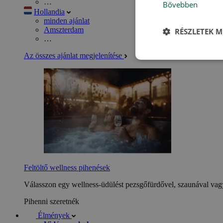
…
Bővebben
Hollandia
minden ajánlat
Amszterdam
RÉSZLETEK M
…
Az összes ajánlat megjelenítése
Feltöltő wellness pihenések
Válasszon egy wellness-üdülést pezsgőfürdővel, szaunával vagy
Pihenni szeretnék
Élmények