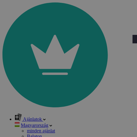
Ajánlatok
Magyarország
minden ajánlat
Balaton