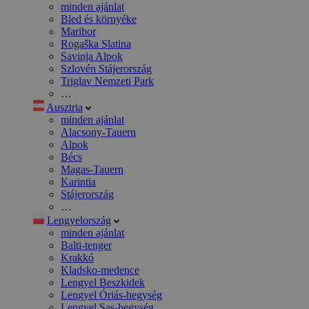
minden ajánlat
Bled és környéke
Maribor
Rogaška Slatina
Savinja Alpok
Szlovén Stájerország
Triglav Nemzeti Park
…
Ausztria
minden ajánlat
Alacsony-Tauern
Alpok
Bécs
Magas-Tauern
Karintia
Stájerország
…
Lengyelország
minden ajánlat
Balti-tenger
Krakkó
Kladsko-medence
Lengyel Beszkidek
Lengyel Óriás-hegység
Lengyel Sas-hegység