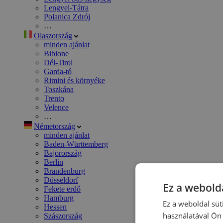
Lengyel-Tátra
Polanica Zdrój
…
Olaszország
minden ajánlat
Bibione
Dél-Tirol
Garda-tó
Rimini és környéke
Toszkána
Trento
Velence
…
Németország
minden ajánlat
Baden-Württemberg
Bajorország
Berlin
Brandenburg
Düsseldorf
Ez a webolda
Fekete erdő
Hamburg
Ez a weboldal süt
Hessen
használatával Ön 
Szászország