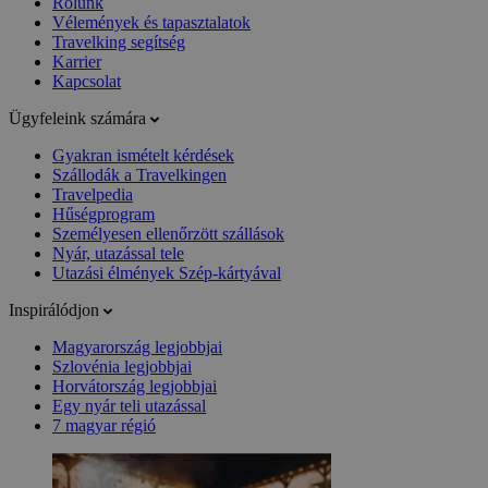
Rólunk
Vélemények és tapasztalatok
Travelking segítség
Karrier
Kapcsolat
Ügyfeleink számára
Gyakran ismételt kérdések
Szállodák a Travelkingen
Travelpedia
Hűségprogram
Személyesen ellenőrzött szállások
Nyár, utazással tele
Utazási élmények Szép-kártyával
Inspirálódjon
Magyarország legjobbjai
Szlovénia legjobbjai
Horvátország legjobbjai
Egy nyár teli utazással
7 magyar régió