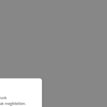
lunk
nak megfelelően.