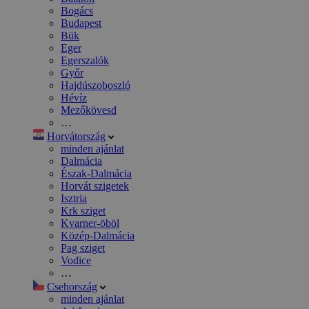
Bogács
Budapest
Bük
Eger
Egerszalók
Győr
Hajdúszoboszló
Hévíz
Mezőkövesd
…
Horvátország
minden ajánlat
Dalmácia
Észak-Dalmácia
Horvát szigetek
Isztria
Krk sziget
Kvarner-öböl
Közép-Dalmácia
Pag sziget
Vodice
…
Csehország
minden ajánlat