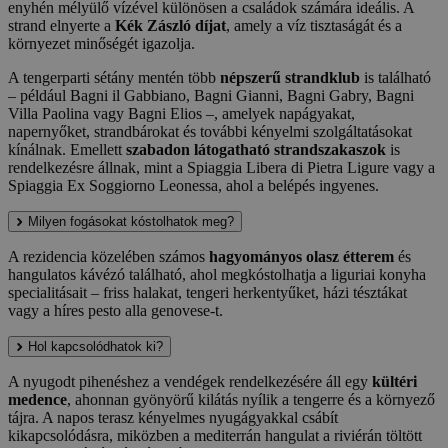
enyhén mélyülő vízével különösen a családok számára ideális. A
strand elnyerte a
Kék Zászló díjat
, amely a víz tisztaságát és a
környezet minőségét igazolja.
A tengerparti sétány mentén több
népszerű strandklub
is található
– például Bagni il Gabbiano, Bagni Gianni, Bagni Gabry, Bagni
Villa Paolina vagy Bagni Elios –, amelyek napágyakat,
napernyőket, strandbárokat és további kényelmi szolgáltatásokat
kínálnak. Emellett
szabadon látogatható strandszakaszok
is
rendelkezésre állnak, mint a Spiaggia Libera di Pietra Ligure vagy a
Spiaggia Ex Soggiorno Leonessa, ahol a belépés ingyenes.
Milyen fogásokat kóstolhatok meg?
A rezidencia közelében számos
hagyományos olasz étterem
és
hangulatos kávézó található, ahol megkóstolhatja a liguriai konyha
specialitásait – friss halakat, tengeri herkentyűket, házi tésztákat
vagy a híres pesto alla genovese-t.
Hol kapcsolódhatok ki?
A nyugodt pihenéshez a vendégek rendelkezésére áll egy
kültéri
medence
, ahonnan gyönyörű kilátás nyílik a tengerre és a környező
tájra. A napos terasz kényelmes nyugágyakkal csábít
kikapcsolódásra, miközben a mediterrán hangulat a riviérán töltött