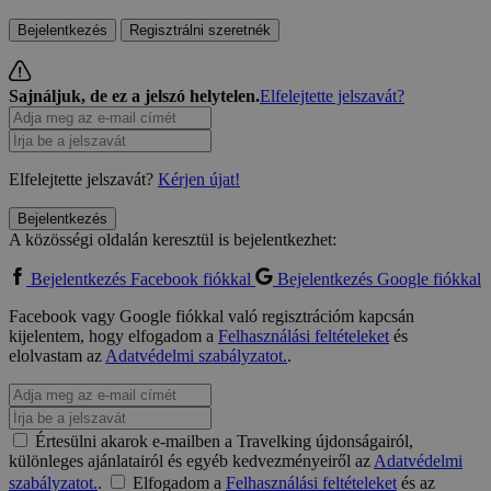
Bejelentkezés
Regisztrálni szeretnék
Sajnáljuk, de ez a jelszó helytelen.
Elfelejtette jelszavát?
Elfelejtette jelszavát?
Kérjen újat!
Bejelentkezés
A közösségi oldalán keresztül is bejelentkezhet:
Bejelentkezés Facebook fiókkal
Bejelentkezés Google fiókkal
Facebook vagy Google fiókkal való regisztrációm kapcsán
kijelentem, hogy elfogadom a
Felhasználási feltételeket
és
elolvastam az
Adatvédelmi szabályzatot.
.
Értesülni akarok e-mailben a Travelking újdonságairól,
különleges ajánlatairól és egyéb kedvezményeiről az
Adatvédelmi
szabályzatot.
.
Elfogadom a
Felhasználási feltételeket
és az