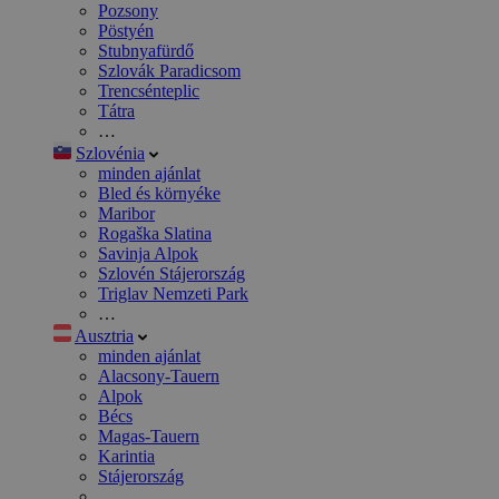
Pozsony
Pöstyén
Stubnyafürdő
Szlovák Paradicsom
Trencsénteplic
Tátra
…
Szlovénia
minden ajánlat
Bled és környéke
Maribor
Rogaška Slatina
Savinja Alpok
Szlovén Stájerország
Triglav Nemzeti Park
…
Ausztria
minden ajánlat
Alacsony-Tauern
Alpok
Bécs
Magas-Tauern
Karintia
Stájerország
…