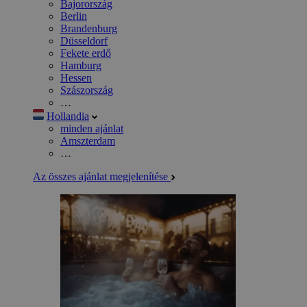
Bajorország
Berlin
Brandenburg
Düsseldorf
Fekete erdő
Hamburg
Hessen
Szászország
…
Hollandia
minden ajánlat
Amszterdam
…
Az összes ajánlat megjelenítése