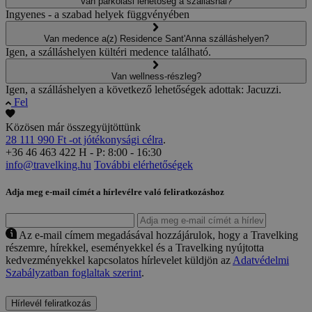
Van parkolási lehetőség a szállásnál?
Ingyenes - a szabad helyek függvényében
Van medence a(z) Residence Sant'Anna szálláshelyen?
Igen, a szálláshelyen kültéri medence található.
Van wellness-részleg?
Igen, a szálláshelyen a következő lehetőségek adottak: Jacuzzi.
Fel
Közösen már összegyüjtöttünk
28 111 990 Ft -ot jótékonysági célra
.
+36 46 463 422
H - P: 8:00 - 16:30
info@travelking.hu
További elérhetőségek
Adja meg e-mail címét a hírlevélre való feliratkozáshoz
Az e-mail címem megadásával hozzájárulok, hogy a Travelking
részemre, hírekkel, eseményekkel és a Travelking nyújtotta
kedvezményekkel kapcsolatos hírlevelet küldjön az
Adatvédelmi
Szabályzatban foglaltak szerint
.
Hírlevél feliratkozás