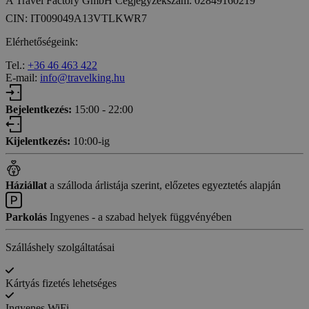
A Travel Factory GmbH Cégjegyzékszám: 02849160219
CIN: IT009049A13VTLKWR7
Elérhetőségeink:
Tel.:
+36 46 463 422
E-mail:
info@travelking.hu
Bejelentkezés:
15:00 - 22:00
Kijelentkezés:
10:00-ig
Háziállat
a szálloda árlistája szerint, előzetes egyeztetés alapján
Parkolás
Ingyenes - a szabad helyek függvényében
Szálláshely szolgáltatásai
Kártyás fizetés lehetséges
Ingyenes WiFi