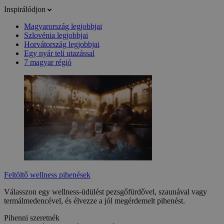
Inspirálódjon
Magyarország legjobbjai
Szlovénia legjobbjai
Horvátország legjobbjai
Egy nyár teli utazással
7 magyar régió
Feltöltő wellness pihenések
Válasszon egy wellness-üdülést pezsgőfürdővel, szaunával vagy
termálmedencével, és élvezze a jól megérdemelt pihenést.
Pihenni szeretnék