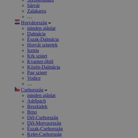
Sárvár
Zalakaros
…
Horvátország
minden ajánlat
Dalmácia
Észak-Dalmácia
Horvát szigetek
Isztria
Krk sziget
Kvarner-öböl
Közép-Dalmácia
Pag sziget
Vodice
…
Csehország
minden ajánlat
Adršpach
Beszkidek
Brno
Dél-Csehország
Dél-Morvaország
Észak-Csehország
Kelet-Csehország