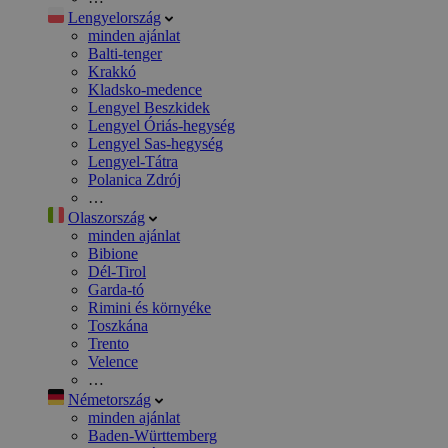
Lengyelország
minden ajánlat
Balti-tenger
Krakkó
Kladsko-medence
Lengyel Beszkidek
Lengyel Óriás-hegység
Lengyel Sas-hegység
Lengyel-Tátra
Polanica Zdrój
…
Olaszország
minden ajánlat
Bibione
Dél-Tirol
Garda-tó
Rimini és környéke
Toszkána
Trento
Velence
…
Németország
minden ajánlat
Baden-Württemberg