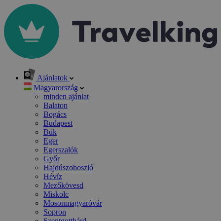
Ajánlatok
Magyarország
minden ajánlat
Balaton
Bogács
Budapest
Bük
Eger
Egerszalók
Győr
Hajdúszoboszló
Hévíz
Mezőkövesd
Miskolc
Mosonmagyaróvár
Sopron
Szentgotthárd