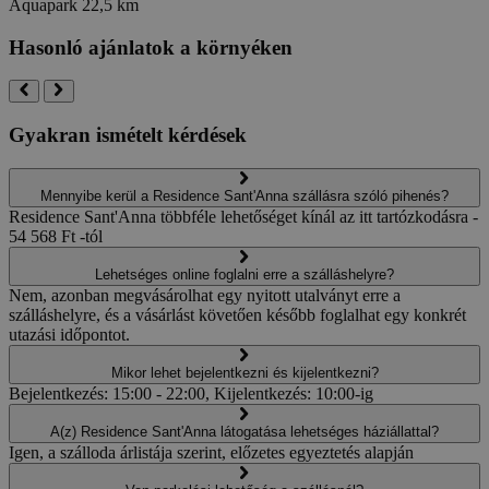
Aquapark
22,5 km
Hasonló ajánlatok a környéken
Gyakran ismételt kérdések
Mennyibe kerül a Residence Sant'Anna szállásra szóló pihenés?
Residence Sant'Anna többféle lehetőséget kínál az itt tartózkodásra -
54 568 Ft -tól
Lehetséges online foglalni erre a szálláshelyre?
Nem, azonban megvásárolhat egy nyitott utalványt erre a
szálláshelyre, és a vásárlást követően később foglalhat egy konkrét
utazási időpontot.
Mikor lehet bejelentkezni és kijelentkezni?
Bejelentkezés: 15:00 - 22:00, Kijelentkezés: 10:00-ig
A(z) Residence Sant'Anna látogatása lehetséges háziállattal?
Igen, a szálloda árlistája szerint, előzetes egyeztetés alapján