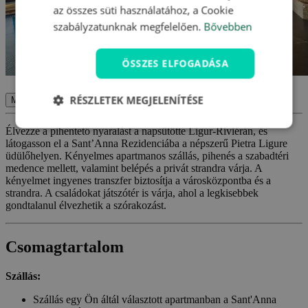
az összes süti használatához, a Cookie
szabályzatunknak megfelelően.
Bővebben
ÖSSZES ELFOGADÁSA
RÉSZLETEK MEGJELENÍTÉSE
Megerősítés
Élvezze a pihentető nyaralást a napsütötte Ligúr-Riviérán, és
látogasson el a Sant’Anna Rezidenciába a népszerű Pietra Ligure
üdülőhelyen. Kényelmes apartmanos szállás, pihenés a szabadtéri
medence mellett, valamint belépés a privát strandra várja. A
kényelmet ingyenes transzfer biztosítja a városközpontba és a
strandra. A családokat játszótér is várja, ahol a legkisebbek
gondtalanul élvezhetik a szórakozást.
Csomagtartalom
Szállás:
Szállás egy Ön áltál választott apartmanban a Sant'Anna