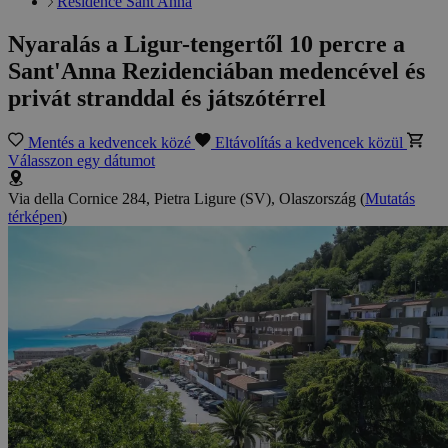
Residence Sant'Anna
Nyaralás a Ligur-tengertől 10 percre a
Sant'Anna Rezidenciában medencével és
privát stranddal és játszótérrel
Mentés a kedvencek közé
Eltávolítás a kedvencek közül
Válasszon egy dátumot
Via della Cornice 284, Pietra Ligure (SV), Olaszország
(
Mutatás
térképen
)