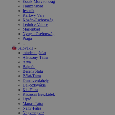
Észak-Morvaország
Franzensbad
Jeseník
Karlovy Vary
Közép-Csehország
Lednice-Valtice
Marienbad
Nyugat Csehország
Prága
…
Szlovákia
minden ajánlat
Alacsony-Tátra
Árva
Bajmóc
Besenyőfalu
Bélai-Tátra
Dunaszerdahely
Dél-Szlovákia
Kis-Fátra
Kiszucai-Beszkidek
Liptó
Magas-Tátra
Nagy-Fátra
Nagymegyer