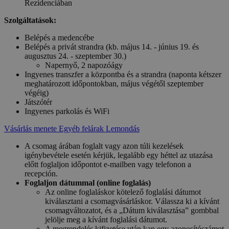
Rezidenciában
Szolgáltatások:
Belépés a medencébe
Belépés a privát strandra (kb. május 14. - június 19. és
augusztus 24. - szeptember 30.)
Napernyő, 2 napozóágy
Ingyenes transzfer a központba és a strandra (naponta kétszer
meghatározott időpontokban, május végétől szeptember
végéig)
Játszótér
Ingyenes parkolás és WiFi
Vásárlás menete
Egyéb felárak
Lemondás
A csomag árában foglalt vagy azon túli kezelések
igénybevétele esetén kérjük, legalább egy héttel az utazása
előtt foglaljon időpontot e-mailben vagy telefonon a
recepción.
Foglaljon dátummal (online foglalás)
Az online foglaláskor kötelező foglalási dátumot
kiválasztani a csomagvásárláskor. Válassza ki a kívánt
csomagváltozatot, és a „Dátum kiválasztása” gombbal
jelölje meg a kívánt foglalási dátumot.
A megrendelés kifizetése után kap egy azonosítószámot