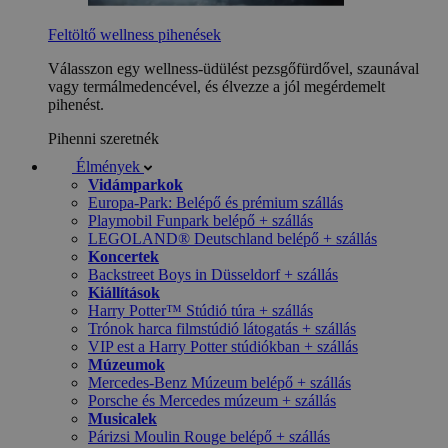
Feltöltő wellness pihenések
Válasszon egy wellness-üdülést pezsgőfürdővel, szaunával
vagy termálmedencével, és élvezze a jól megérdemelt
pihenést.
Pihenni szeretnék
Élmények
Vidámparkok
Europa-Park: Belépő és prémium szállás
Playmobil Funpark belépő + szállás
LEGOLAND® Deutschland belépő + szállás
Koncertek
Backstreet Boys in Düsseldorf + szállás
Kiállítások
Harry Potter™ Stúdió túra + szállás
Trónok harca filmstúdió látogatás + szállás
VIP est a Harry Potter stúdiókban + szállás
Múzeumok
Mercedes-Benz Múzeum belépő + szállás
Porsche és Mercedes múzeum + szállás
Musicalek
Párizsi Moulin Rouge belépő + szállás