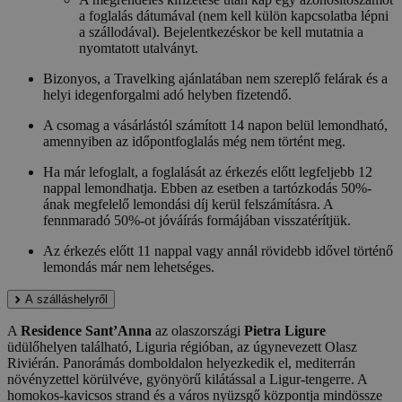
a foglalás dátumával (nem kell külön kapcsolatba lépni
a szállodával). Bejelentkezéskor be kell mutatnia a
nyomtatott utalványt.
Bizonyos, a Travelking ajánlatában nem szereplő felárak és a
helyi idegenforgalmi adó helyben fizetendő.
A csomag a vásárlástól számított 14 napon belül lemondható,
amennyiben az időpontfoglalás még nem történt meg.
Ha már lefoglalt, a foglalását az érkezés előtt legfeljebb 12
nappal lemondhatja. Ebben az esetben a tartózkodás 50%-
ának megfelelő lemondási díj kerül felszámításra. A
fennmaradó 50%-ot jóváírás formájában visszatérítjük.
Az érkezés előtt 11 nappal vagy annál rövidebb idővel történő
lemondás már nem lehetséges.
A szálláshelyről
A
Residence Sant’Anna
az olaszországi
Pietra Ligure
üdülőhelyen található, Liguria régióban, az úgynevezett Olasz
Riviérán. Panorámás domboldalon helyezkedik el, mediterrán
növényzettel körülvéve, gyönyörű kilátással a Ligur-tengerre. A
homokos-kavicsos strand és a város nyüzsgő központja mindössze