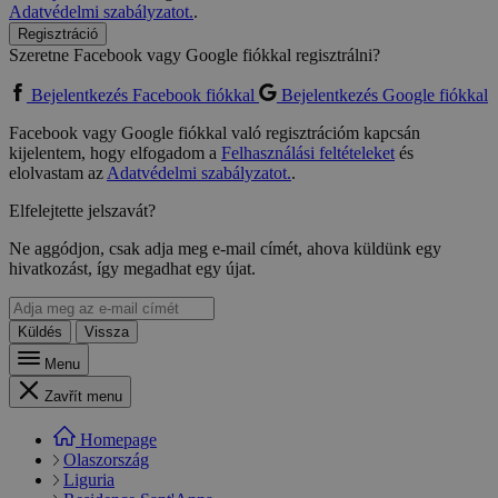
Adatvédelmi szabályzatot.
.
Regisztráció
Szeretne Facebook vagy Google fiókkal regisztrálni?
Bejelentkezés Facebook fiókkal
Bejelentkezés Google fiókkal
Facebook vagy Google fiókkal való regisztrációm kapcsán
kijelentem, hogy elfogadom a
Felhasználási feltételeket
és
elolvastam az
Adatvédelmi szabályzatot.
.
Elfelejtette jelszavát?
Ne aggódjon, csak adja meg e-mail címét, ahova küldünk egy
hivatkozást, így megadhat egy újat.
Küldés
Vissza
Menu
Zavřít menu
Homepage
Olaszország
Liguria