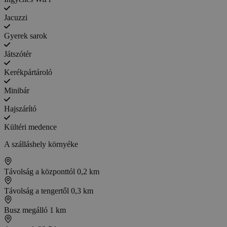
Jacuzzi
Gyerek sarok
Játszótér
Kerékpártároló
Minibár
Hajszárító
Kültéri medence
A szálláshely környéke
Távolság a központtól
0,2 km
Távolság a tengertől
0,3 km
Busz megálló
1 km