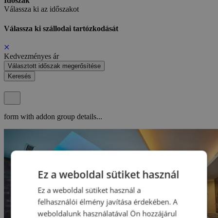
Időszak
Válassza ki az időszakot
Válassza ki szállodai tartózkodását
Kedvezményes ár
Választott időszak megerősítése
Keresés
form with addon group details...
Ez a weboldal sütiket használ
Ez a weboldal sütiket használ a
felhasználói élmény javítása érdekében. A
weboldalunk használatával Ön hozzájárul