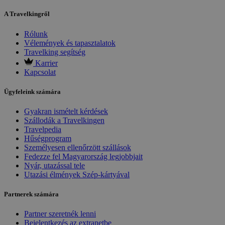
A Travelkingről
Rólunk
Vélemények és tapasztalatok
Travelking segítség
Karrier
Kapcsolat
Ügyfeleink számára
Gyakran ismételt kérdések
Szállodák a Travelkingen
Travelpedia
Hűségprogram
Személyesen ellenőrzött szállások
Fedezze fel Magyarország legjobbjait
Nyár, utazással tele
Utazási élmények Szép-kártyával
Partnerek számára
Partner szeretnék lenni
Bejelentkezés az extranetbe