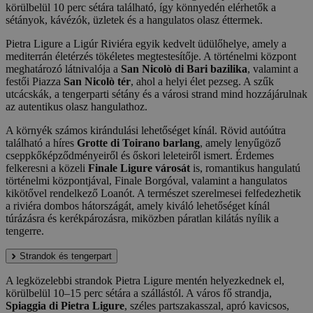
körülbelül 10 perc sétára található, így könnyedén elérhetők a
sétányok, kávézók, üzletek és a hangulatos olasz éttermek.
Pietra Ligure a Ligúr Riviéra egyik kedvelt üdülőhelye, amely a
mediterrán életérzés tökéletes megtestesítője. A történelmi központ
meghatározó látnivalója a
San Nicolò di Bari bazilika
, valamint a
festői Piazza
San Nicolò tér
, ahol a helyi élet pezseg. A szűk
utcácskák, a tengerparti sétány és a városi strand mind hozzájárulnak
az autentikus olasz hangulathoz.
A környék számos kirándulási lehetőséget kínál. Rövid autóútra
található a híres
Grotte di Toirano barlang
, amely lenyűgöző
cseppkőképződményeiről és őskori leleteiről ismert. Érdemes
felkeresni a közeli
Finale Ligure városát
is, romantikus hangulatú
történelmi központjával, Finale Borgóval, valamint a hangulatos
kikötővel rendelkező Loanót. A természet szerelmesei felfedezhetik
a riviéra dombos hátországát, amely kiváló lehetőséget kínál
túrázásra és kerékpározásra, miközben páratlan kilátás nyílik a
tengerre.
Strandok és tengerpart
A legközelebbi strandok Pietra Ligure mentén helyezkednek el,
körülbelül 10–15 perc sétára a szállástól. A város fő strandja,
Spiaggia di Pietra Ligure
, széles partszakasszal, apró kavicsos,