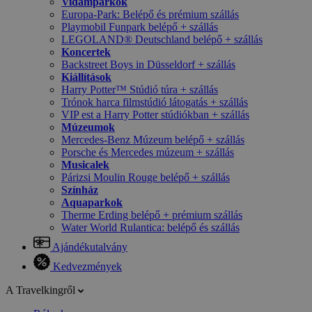
Vidámparkok
Europa-Park: Belépő és prémium szállás
Playmobil Funpark belépő + szállás
LEGOLAND® Deutschland belépő + szállás
Koncertek
Backstreet Boys in Düsseldorf + szállás
Kiállítások
Harry Potter™ Stúdió túra + szállás
Trónok harca filmstúdió látogatás + szállás
VIP est a Harry Potter stúdiókban + szállás
Múzeumok
Mercedes-Benz Múzeum belépő + szállás
Porsche és Mercedes múzeum + szállás
Musicalek
Párizsi Moulin Rouge belépő + szállás
Színház
Aquaparkok
Therme Erding belépő + prémium szállás
Water World Rulantica: belépő és szállás
Ajándékutalvány
Kedvezmények
A Travelkingről