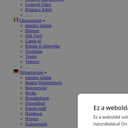
Lengyel-Tátra
Polanica Zdrój
…
Olaszország
minden ajánlat
Bibione
Dél-Tirol
Garda-tó
Rimini és környéke
Toszkána
Trento
Velence
…
Németország
minden ajánlat
Baden-Württemberg
Bajorország
Berlin
Brandenburg
Düsseldorf
Ez a webolda
Fekete erdő
Hamburg
Ez a weboldal süt
Hessen
használatával Ön 
Szászország