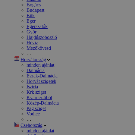
Bogács
Budapest
Bük
Eger
Egerszalók
Győr
Hajdúszoboszló
Hévíz
Mezőkövesd
…
Horvátország
minden ajánlat
Dalmácia
Észak-Dalmácia
Horvát szigetek
Isztria
Krk sziget
Kvarner-öböl
Közép-Dalmácia
Pag sziget
Vodice
…
Csehország
minden ajánlat