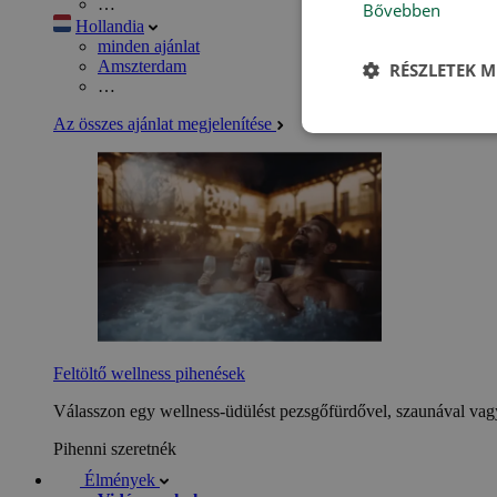
…
Bővebben
Hollandia
minden ajánlat
Amszterdam
RÉSZLETEK M
…
Az összes ajánlat megjelenítése
Feltöltő wellness pihenések
Válasszon egy wellness-üdülést pezsgőfürdővel, szaunával vagy
Pihenni szeretnék
Élmények