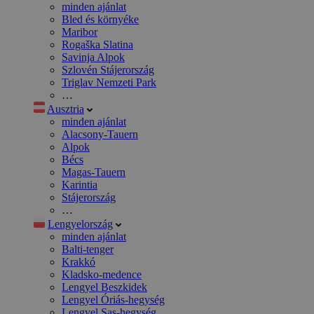
minden ajánlat
Bled és környéke
Maribor
Rogaška Slatina
Savinja Alpok
Szlovén Stájerország
Triglav Nemzeti Park
…
Ausztria
minden ajánlat
Alacsony-Tauern
Alpok
Bécs
Magas-Tauern
Karintia
Stájerország
…
Lengyelország
minden ajánlat
Balti-tenger
Krakkó
Kladsko-medence
Lengyel Beszkidek
Lengyel Óriás-hegység
Lengyel Sas-hegység