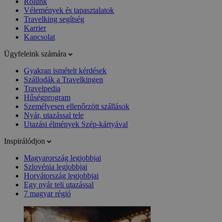
Rólunk
Vélemények és tapasztalatok
Travelking segítség
Karrier
Kapcsolat
Ügyfeleink számára
Gyakran ismételt kérdések
Szállodák a Travelkingen
Travelpedia
Hűségprogram
Személyesen ellenőrzött szállások
Nyár, utazással tele
Utazási élmények Szép-kártyával
Inspirálódjon
Magyarország legjobbjai
Szlovénia legjobbjai
Horvátország legjobbjai
Egy nyár teli utazással
7 magyar régió