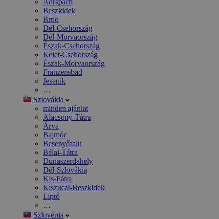
Adršpach
Beszkidek
Brno
Dél-Csehország
Dél-Morvaország
Észak-Csehország
Kelet-Csehország
Észak-Morvaország
Franzensbad
Jeseník
…
Szlovákia
minden ajánlat
Alacsony-Tátra
Árva
Bajmóc
Besenyőfalu
Bélai-Tátra
Dunaszerdahely
Dél-Szlovákia
Kis-Fátra
Kiszucai-Beszkidek
Liptó
…
Szlovénia