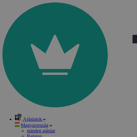
Ajánlatok
Magyarország
minden ajánlat
Balaton