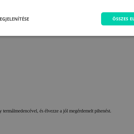
EGJELENÍTÉSE
ÖSSZES 
 termálmedencével, és élvezze a jól megérdemelt pihenést.