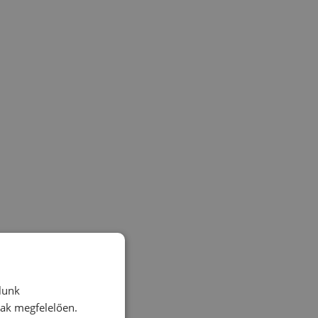
lunk
nak megfelelően.