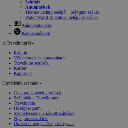
Színház
Aquaparkok
Therme Erding belépő + prémium szállás
Water World Rulantica: belépő és szállás
Ajándékutalvány
Kedvezmények
A Travelkingről
Rólunk
Vélemények és tapasztalatok
Travelking segítség
Karrier
Kapcsolat
Ügyfeleink számára
Gyakran ismételt kérdések
Szállodák a Travelkingen
Travelpedia
Hűségprogram
Személyesen ellenőrzött szállások
Nyár, utazással tele
Utazási élmények Szép-kártyával