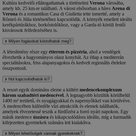
Kultúra kedvelői ellátogathatnak a történelmi
Verona
városába,
amely kb. 25 km-re található. A várost elsősorban a híres
Arena di
Verona
és a romantikus Casa di Giulietta tette ismertté, amely a
Rómeó és Júlia történetéhez kapcsolódik. A környék emellett ideális
kerékpártúrákhoz, borkóstolókhoz, vagy a Garda-tó körüli festői
kisvárosok felfedezéséhez is.
Milyen fogásokat kóstolhatok meg?
A létesítmény része egy
étterem és pizzéria
, ahol a vendégek
élvezhetik a hagyományos olasz konyhát. Az étlap a mediterrán
specialitásokra, friss alapanyagokra és kedvelt regionális ételekre
összpontosít.
Hol kapcsolódhatok ki?
A resort egyik domináns eleme a kültéri
medencekomplexum
három szabadtéri medencével
. A legnagyobb közülük körülbelül
1400 m² területű, és nyugágyakkal és napernyőkkel van körülvéve.
A medencében különféle vízi attrakciók és elemek találhatók,
amelyek élvezetessé teszik a fürdőzést a forró nyári napokon. Egy
másik medence
úszásra
és kikapcsolódásra ideális, míg a harmadik
kifejezetten gyermekek számára lett kialakítva.
Milyen lehetőségek vannak gyerekeknek?