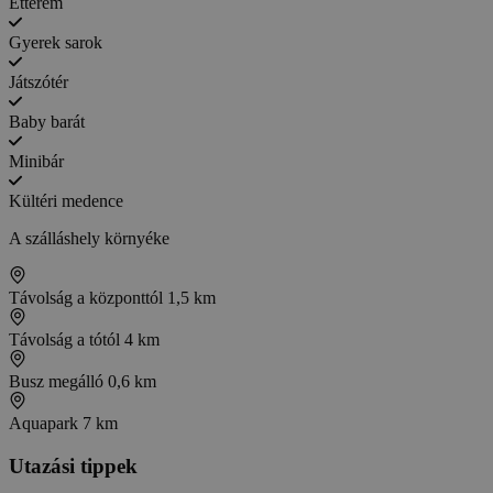
Étterem
Gyerek sarok
Játszótér
Baby barát
Minibár
Kültéri medence
A szálláshely környéke
Távolság a központtól
1,5 km
Távolság a tótól
4 km
Busz megálló
0,6 km
Aquapark
7 km
Utazási tippek