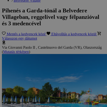
Belvedere Village
Pihenés a Garda-tónál a Belvedere
Villageban, reggelivel vagy félpanzióval
és 3 medencével
Mentés a kedvencek közé
Eltávolítás a kedvencek közül
Válasszon egy dátumot
Via Giovanni Paolo II , Castelnuovo del Garda (VR), Olaszország
(
Mutatás térképen
)