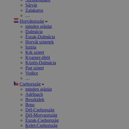
Sárvár
Zalakaros
…
Horvátország
minden ajánlat
Dalmácia
Észak-Dalmácia
Horvát szigetek
Isztria
Krk sziget
Kvarner-öböl
Közép-Dalmácia
Pag sziget
Vodice
…
Csehország
minden ajánlat
Adršpach
Beszkidek
Brno
Dél-Csehország
Dél-Morvaország
Észak-Csehország
Kelet-Csehország