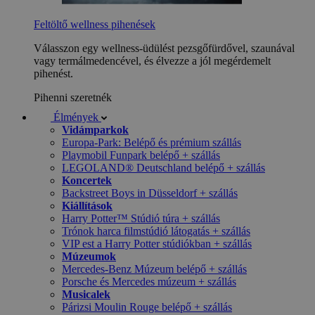
Feltöltő wellness pihenések
Válasszon egy wellness-üdülést pezsgőfürdővel, szaunával
vagy termálmedencével, és élvezze a jól megérdemelt
pihenést.
Pihenni szeretnék
Élmények
Vidámparkok
Europa-Park: Belépő és prémium szállás
Playmobil Funpark belépő + szállás
LEGOLAND® Deutschland belépő + szállás
Koncertek
Backstreet Boys in Düsseldorf + szállás
Kiállítások
Harry Potter™ Stúdió túra + szállás
Trónok harca filmstúdió látogatás + szállás
VIP est a Harry Potter stúdiókban + szállás
Múzeumok
Mercedes-Benz Múzeum belépő + szállás
Porsche és Mercedes múzeum + szállás
Musicalek
Párizsi Moulin Rouge belépő + szállás