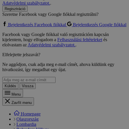
Adatvédelmi szabályzatot.
.
Regisztráció
Szeretne Facebook vagy Google fiókkal regisztrálni?
Bejelentkezés Facebook fiókkal
Bejelentkezés Google fiókkal
Facebook vagy Google fiókkal való regisztrációm kapcsán
kijelentem, hogy elfogadom a
Felhasználási feltételeket
és
elolvastam az
Adatvédelmi szabályzatot.
.
Elfelejtette jelszavát?
Ne aggódjon, csak adja meg e-mail címét, ahova küldünk egy
hivatkozást, így megadhat egy újat.
Küldés
Vissza
Menu
Zavřít menu
Homepage
Olaszország
Lombardia