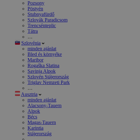
Pozsony
Pöstyén
Stubnyafürdő
Szlovák Paradicsom
Trencsénteplic
Tátra
…
Szlovénia
minden ajánlat
Bled és környéke
Maribor
Rogaška Slatina
Savinja Alpok
Szlovén Stájerország
Triglav Nemzeti Park
…
Ausztria
minden ajánlat
Alacsony-Tauern
Alpok
Bécs
Magas-Tauern
Karintia
Stájerország
…