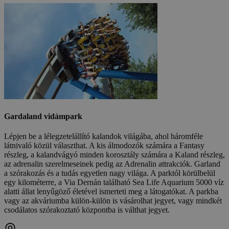
Gardaland vidámpark
Lépjen be a lélegzetelállító kalandok világába, ahol háromféle
látnivaló közül választhat. A kis álmodozók számára a Fantasy
részleg, a kalandvágyó minden korosztály számára a Kaland részleg,
az adrenalin szerelmeseinek pedig az Adrenalin attrakciók. Garland
a szórakozás és a tudás egyetlen nagy világa. A parktól körülbelül
egy kilométerre, a Via Dernán található Sea Life Aquarium 5000 víz
alatti állat lenyűgöző életével ismerteti meg a látogatókat. A parkba
vagy az akváriumba külön-külön is vásárolhat jegyet, vagy mindkét
csodálatos szórakoztató központba is válthat jegyet.