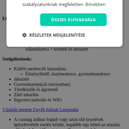
Szállás egy Ön által választott apartmanban a Belvedere
szabályzatunknak megfelelően.
Bővebben
Villageban
Ellátás:
ÖSSZES ELFOGADÁSA
Reggeli vagy félpanziós ellátás (
csomagtípus szerint
) a
tartózkodás teljes ideje alatt
RÉSZLETEK MEGJELENÍTÉSE
Büféreggeli
Vacsora 3 előétel és 2 főétel vagy pizza közül
választásztva + köretek és desszert
Szolgáltatások:
Kültéri medencék használata
Élményfürdő, úszómedence, gyermekmedence
Játszótér
Gyermekanimáció (szezonban)
Törölközők és ágynemű
Záró takarítás
Ingyenes parkolás és WiFi
Vásárlás menete
Egyéb felárak
Lemondás
A csomag árában foglalt vagy azon túli kezelések
igénybevétele esetén kérjük, legalább egy héttel az utazása