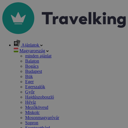
Ajánlatok
Magyarország
minden ajánlat
Balaton
Bogács
Budapest
Bük
Eger
Egerszalók
Győr
Hajdúszoboszló
Hévíz
Mezőkövesd
Miskolc
Mosonmagyaróvár
Sopron
Szentgotthárd