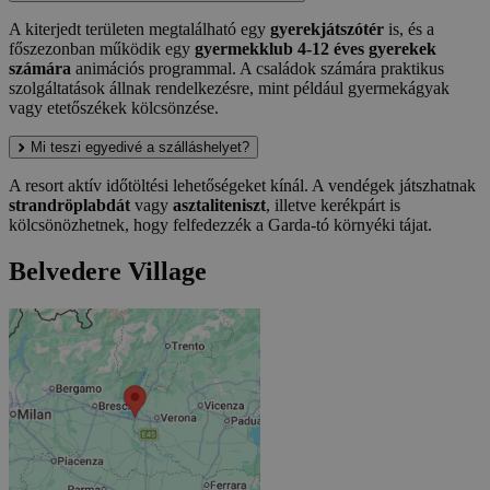
A kiterjedt területen megtalálható egy
gyerekjátszótér
is, és a
főszezonban működik egy
gyermekklub 4-12 éves gyerekek
számára
animációs programmal. A családok számára praktikus
szolgáltatások állnak rendelkezésre, mint például gyermekágyak
vagy etetőszékek kölcsönzése.
Mi teszi egyedivé a szálláshelyet?
A resort aktív időtöltési lehetőségeket kínál. A vendégek játszhatnak
strandröplabdát
vagy
asztaliteniszt
, illetve kerékpárt is
kölcsönözhetnek, hogy felfedezzék a Garda-tó környéki tájat.
Belvedere Village