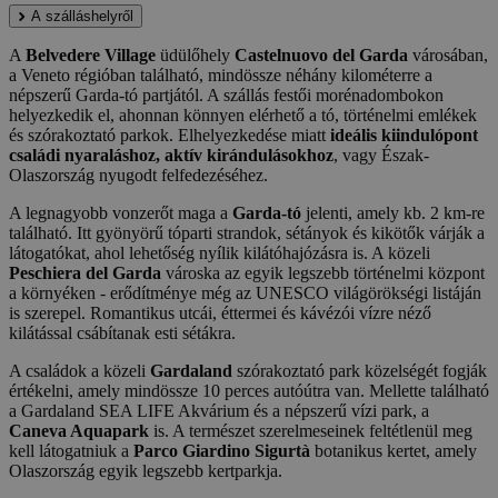
A szálláshelyről
A
Belvedere Village
üdülőhely
Castelnuovo del Garda
városában,
a Veneto régióban található, mindössze néhány kilométerre a
népszerű Garda-tó partjától. A szállás festői morénadombokon
helyezkedik el, ahonnan könnyen elérhető a tó, történelmi emlékek
és szórakoztató parkok. Elhelyezkedése miatt
ideális kiindulópont
családi nyaraláshoz, aktív kirándulásokhoz
, vagy Észak-
Olaszország nyugodt felfedezéséhez.
A legnagyobb vonzerőt maga a
Garda-tó
jelenti, amely kb. 2 km-re
található. Itt gyönyörű tóparti strandok, sétányok és kikötők várják a
látogatókat, ahol lehetőség nyílik kilátóhajózásra is. A közeli
Peschiera del Garda
városka az egyik legszebb történelmi központ
a környéken - erődítménye még az UNESCO világörökségi listáján
is szerepel. Romantikus utcái, éttermei és kávézói vízre néző
kilátással csábítanak esti sétákra.
A családok a közeli
Gardaland
szórakoztató park közelségét fogják
értékelni, amely mindössze 10 perces autóútra van. Mellette található
a Gardaland SEA LIFE Akvárium és a népszerű vízi park, a
Caneva Aquapark
is. A természet szerelmeseinek feltétlenül meg
kell látogatniuk a
Parco Giardino Sigurtà
botanikus kertet, amely
Olaszország egyik legszebb kertparkja.