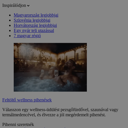
Inspirálódjon
Magyarország legjobbjai
Szlovénia legjobbjai
Horvátország legjobbjai
Egy nyár teli utazással
7 magyar régió
Feltöltő wellness pihenések
Válasszon egy wellness-üdülést pezsgőfürdővel, szaunával vagy
termálmedencével, és élvezze a jól megérdemelt pihenést.
Pihenni szeretnék