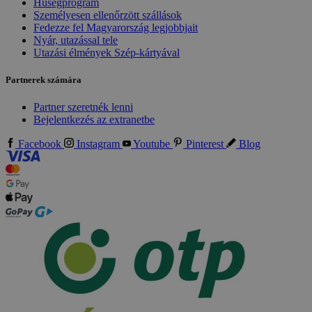
Hűségprogram
Személyesen ellenőrzött szállások
Fedezze fel Magyarország legjobbjait
Nyár, utazással tele
Utazási élmények Szép-kártyával
Partnerek számára
Partner szeretnék lenni
Bejelentkezés az extranetbe
Facebook
Instagram
Youtube
Pinterest
Blog