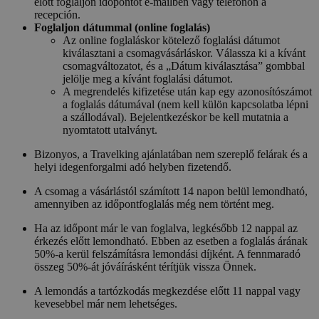
előtt foglaljon időpontot e-mailben vagy telefonon a
recepción.
Foglaljon dátummal (online foglalás)
Az online foglaláskor kötelező foglalási dátumot
kiválasztani a csomagvásárláskor. Válassza ki a kívánt
csomagváltozatot, és a „Dátum kiválasztása” gombbal
jelölje meg a kívánt foglalási dátumot.
A megrendelés kifizetése után kap egy azonosítószámot
a foglalás dátumával (nem kell külön kapcsolatba lépni
a szállodával). Bejelentkezéskor be kell mutatnia a
nyomtatott utalványt.
Bizonyos, a Travelking ajánlatában nem szereplő felárak és a
helyi idegenforgalmi adó helyben fizetendő.
A csomag a vásárlástól számított 14 napon belül lemondható,
amennyiben az időpontfoglalás még nem történt meg.
Ha az időpont már le van foglalva, legkésőbb 12 nappal az
érkezés előtt lemondható. Ebben az esetben a foglalás árának
50%-a kerül felszámításra lemondási díjként. A fennmaradó
összeg 50%-át jóváírásként térítjük vissza Önnek.
A lemondás a tartózkodás megkezdése előtt 11 nappal vagy
kevesebbel már nem lehetséges.