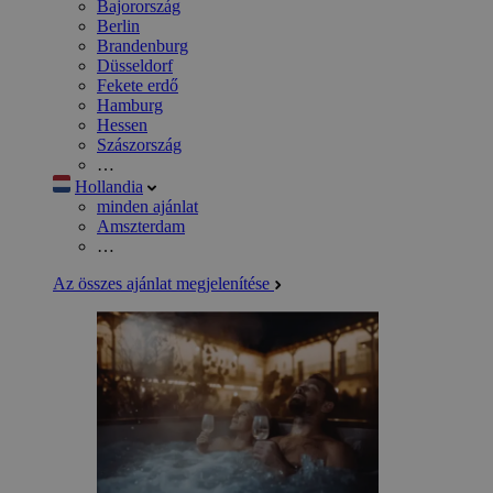
Bajorország
Berlin
Brandenburg
Düsseldorf
Fekete erdő
Hamburg
Hessen
Szászország
…
Hollandia
minden ajánlat
Amszterdam
…
Az összes ajánlat megjelenítése