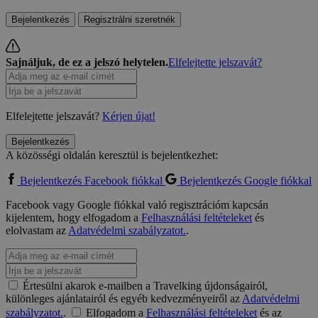
Bejelentkezés
Regisztrálni szeretnék
Sajnáljuk, de ez a jelszó helytelen.
Elfelejtette jelszavát?
Elfelejtette jelszavát?
Kérjen újat!
Bejelentkezés
A közösségi oldalán keresztül is bejelentkezhet:
Bejelentkezés Facebook fiókkal
Bejelentkezés Google fiókkal
Facebook vagy Google fiókkal való regisztrációm kapcsán
kijelentem, hogy elfogadom a
Felhasználási feltételeket
és
elolvastam az
Adatvédelmi szabályzatot.
.
Értesülni akarok e-mailben a Travelking újdonságairól,
különleges ajánlatairól és egyéb kedvezményeiről az
Adatvédelmi
szabályzatot.
.
Elfogadom a
Felhasználási feltételeket
és az