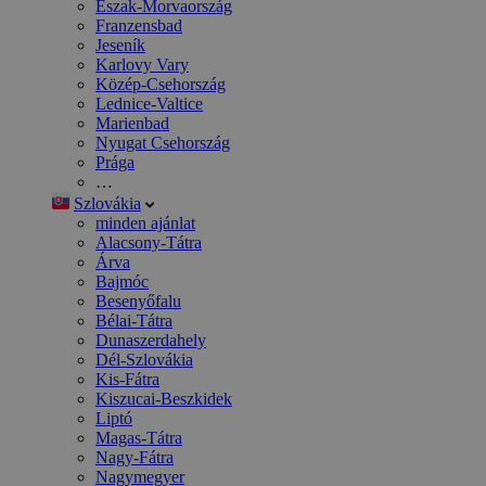
Észak-Morvaország
Franzensbad
Jeseník
Karlovy Vary
Közép-Csehország
Lednice-Valtice
Marienbad
Nyugat Csehország
Prága
…
Szlovákia
minden ajánlat
Alacsony-Tátra
Árva
Bajmóc
Besenyőfalu
Bélai-Tátra
Dunaszerdahely
Dél-Szlovákia
Kis-Fátra
Kiszucai-Beszkidek
Liptó
Magas-Tátra
Nagy-Fátra
Nagymegyer