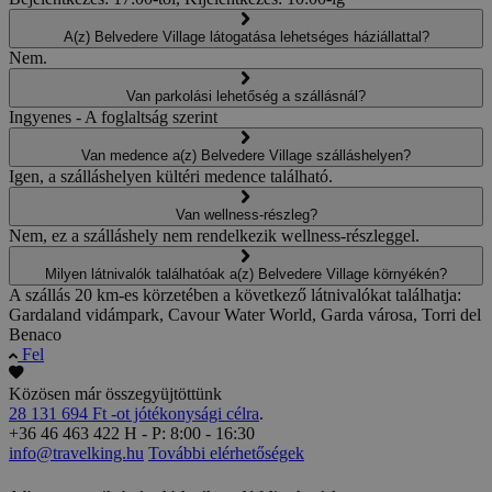
A(z) Belvedere Village látogatása lehetséges háziállattal?
Nem.
Van parkolási lehetőség a szállásnál?
Ingyenes - A foglaltság szerint
Van medence a(z) Belvedere Village szálláshelyen?
Igen, a szálláshelyen kültéri medence található.
Van wellness-részleg?
Nem, ez a szálláshely nem rendelkezik wellness-részleggel.
Milyen látnivalók találhatóak a(z) Belvedere Village környékén?
A szállás 20 km-es körzetében a következő látnivalókat találhatja:
Gardaland vidámpark, Cavour Water World, Garda városa, Torri del
Benaco
Fel
Közösen már összegyüjtöttünk
28 131 694 Ft -ot jótékonysági célra
.
+36 46 463 422
H - P: 8:00 - 16:30
info@travelking.hu
További elérhetőségek