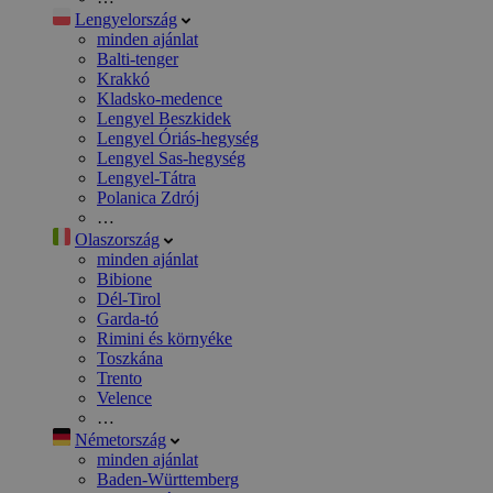
Lengyelország
minden ajánlat
Balti-tenger
Krakkó
Kladsko-medence
Lengyel Beszkidek
Lengyel Óriás-hegység
Lengyel Sas-hegység
Lengyel-Tátra
Polanica Zdrój
…
Olaszország
minden ajánlat
Bibione
Dél-Tirol
Garda-tó
Rimini és környéke
Toszkána
Trento
Velence
…
Németország
minden ajánlat
Baden-Württemberg