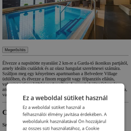
Megerősítés
Élvezze a napsütötte nyaralást 2 km-re a Garda-tó ikonikus partjától,
amely ideális családok és az olasz hangulat szerelmesei számára.
Szálljon meg egy kényelmes apartmanban a Belvedere Village
üdülőben, és élvezze a finom reggelit vagy félpanziós ellátás,
valamint a tágas kültéri medencéket. A gyerekek játszótéren és
animációs programokon szórakozhatnak, a történelmi kisvárosokba,
vagy a Gardaland vidámparkba.
Ez a weboldal sütiket használ
Ez a weboldal sütiket használ a
Csomagtartalom
felhasználói élmény javítása érdekében. A
weboldalunk használatával Ön hozzájárul
Szállás:
az összes süti használatához, a Cookie