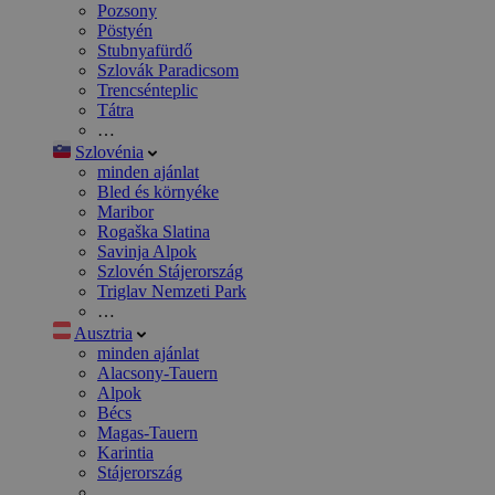
Pozsony
Pöstyén
Stubnyafürdő
Szlovák Paradicsom
Trencsénteplic
Tátra
…
Szlovénia
minden ajánlat
Bled és környéke
Maribor
Rogaška Slatina
Savinja Alpok
Szlovén Stájerország
Triglav Nemzeti Park
…
Ausztria
minden ajánlat
Alacsony-Tauern
Alpok
Bécs
Magas-Tauern
Karintia
Stájerország
…