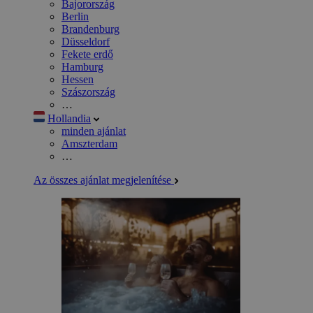
Bajorország
Berlin
Brandenburg
Düsseldorf
Fekete erdő
Hamburg
Hessen
Szászország
…
Hollandia
minden ajánlat
Amszterdam
…
Az összes ajánlat megjelenítése