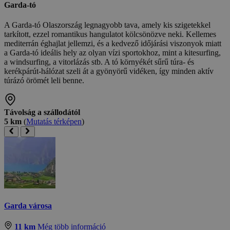
Garda-tó
A Garda-tó Olaszország legnagyobb tava, amely kis szigetekkel
tarkított, ezzel romantikus hangulatot kölcsönözve neki. Kellemes
mediterrán éghajlat jellemzi, és a kedvező időjárási viszonyok miatt
a Garda-tó ideális hely az olyan vízi sportokhoz, mint a kitesurfing,
a windsurfing, a vitorlázás stb. A tó környékét sűrű túra- és
kerékpárút-hálózat szeli át a gyönyörű vidéken, így minden aktív
túrázó örömét leli benne.
Távolság a szállodától
5 km
(
Mutatás térképen
)
Garda városa
11 km
Még több információ