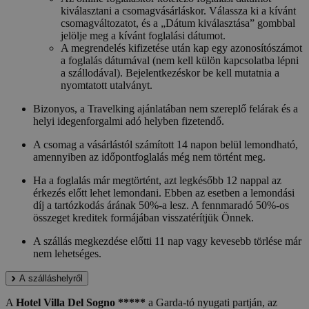
kiválasztani a csomagvásárláskor. Válassza ki a kívánt
csomagváltozatot, és a „Dátum kiválasztása” gombbal
jelölje meg a kívánt foglalási dátumot.
A megrendelés kifizetése után kap egy azonosítószámot
a foglalás dátumával (nem kell külön kapcsolatba lépni
a szállodával). Bejelentkezéskor be kell mutatnia a
nyomtatott utalványt.
Bizonyos, a Travelking ajánlatában nem szereplő felárak és a
helyi idegenforgalmi adó helyben fizetendő.
A csomag a vásárlástól számított 14 napon belül lemondható,
amennyiben az időpontfoglalás még nem történt meg.
Ha a foglalás már megtörtént, azt legkésőbb 12 nappal az
érkezés előtt lehet lemondani. Ebben az esetben a lemondási
díj a tartózkodás árának 50%-a lesz. A fennmaradó 50%-os
összeget kreditek formájában visszatérítjük Önnek.
A szállás megkezdése előtti 11 nap vagy kevesebb törlése már
nem lehetséges.
A szálláshelyről
A
Hotel Villa Del Sogno *****
a Garda-tó nyugati partján, az