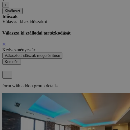
Kiválaszt
Időszak
Válassza ki az időszakot
Válassza ki szállodai tartózkodását
Kedvezményes ár
Választott időszak megerősítése
Keresés
form with addon group details...