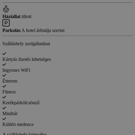
Háziállat
tiltott
Parkolás
A hotel árlistája szerint
Szálláshely szolgáltatásai
Kártyás fizetés lehetséges
Ingyenes WiFi
Étterem
Fitness
Kerékpárkölcsönző
Minibár
Kültéri medence
A szálláshely környéke