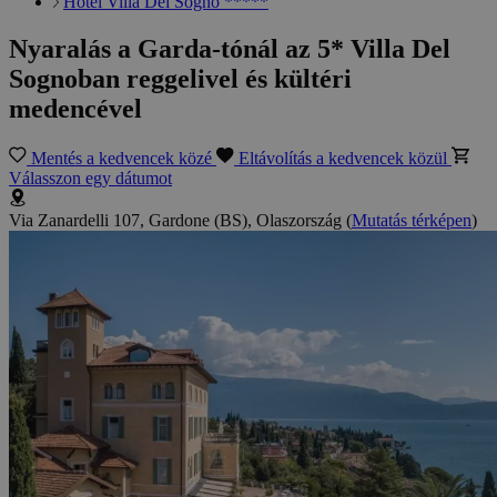
Hotel Villa Del Sogno *****
Nyaralás a Garda-tónál az 5* Villa Del
Sognoban reggelivel és kültéri
medencével
Mentés a kedvencek közé
Eltávolítás a kedvencek közül
Válasszon egy dátumot
Via Zanardelli 107, Gardone (BS), Olaszország
(
Mutatás térképen
)