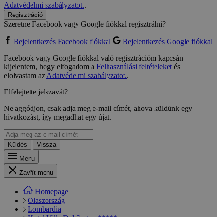
Adatvédelmi szabályzatot.
.
Regisztráció
Szeretne Facebook vagy Google fiókkal regisztrálni?
Bejelentkezés Facebook fiókkal
Bejelentkezés Google fiókkal
Facebook vagy Google fiókkal való regisztrációm kapcsán
kijelentem, hogy elfogadom a
Felhasználási feltételeket
és
elolvastam az
Adatvédelmi szabályzatot.
.
Elfelejtette jelszavát?
Ne aggódjon, csak adja meg e-mail címét, ahova küldünk egy
hivatkozást, így megadhat egy újat.
Küldés
Vissza
Menu
Zavřít menu
Homepage
Olaszország
Lombardia