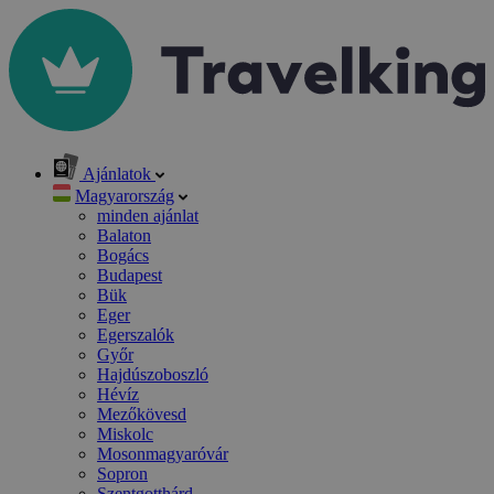
Ajánlatok
Magyarország
minden ajánlat
Balaton
Bogács
Budapest
Bük
Eger
Egerszalók
Győr
Hajdúszoboszló
Hévíz
Mezőkövesd
Miskolc
Mosonmagyaróvár
Sopron
Szentgotthárd