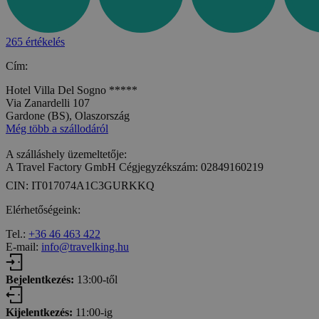
265 értékelés
Cím:
Hotel Villa Del Sogno *****
Via Zanardelli 107
Gardone (BS), Olaszország
Még több a szállodáról
A szálláshely üzemeltetője:
A Travel Factory GmbH Cégjegyzékszám: 02849160219
CIN: IT017074A1C3GURKKQ
Elérhetőségeink:
Tel.:
+36 46 463 422
E-mail:
info@travelking.hu
Bejelentkezés:
13:00-től
Kijelentkezés:
11:00-ig