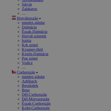
Sárvár
Zalakaros
…
Horvátország
minden ajánlat
Dalmácia
Észak-Dalmácia
Horvát szigetek
Isztria
Krk sziget
Kvarner-öböl
Közép-Dalmácia
Pag sziget
Vodice
…
Csehország
minden ajánlat
Adršpach
Beszkidek
Brno
Dél-Csehország
Dél-Morvaország
Észak-Csehország
Kelet-Csehország