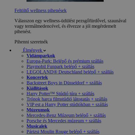
Feltöltő wellness pihenések
Válasszon egy wellness-üdülést pezsgőfürdővel, szaunával
vagy termálmedencével, és élvezze a jól megérdemelt
pihenést.
Pihenni szeretnék
Élmények
Vidámparkok
Europa-Park: Belépő és prémium szállás
Playmobil Funpark belépő + szállás
LEGOLAND® Deutschland belépő + szállás
Koncertek
Backstreet Boys in Düsseldorf + szállás
Kiállítások
Harry Potter™ Stúdió túra + szállás
Trónok harca filmstúdió látogatás + szállás
VIP est a Harry Potter stúdiókban + szállás
Múzeumok
Mercedes-Benz Múzeum belépő + szállás
Porsche és Mercedes múzeum + szállás
Musicalek
Párizsi Moulin Rouge belépő + szállás