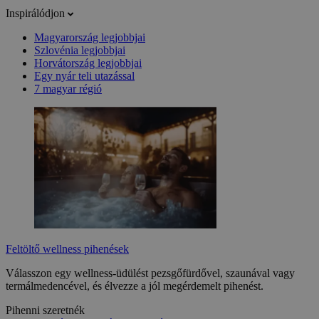
Inspirálódjon
Magyarország legjobbjai
Szlovénia legjobbjai
Horvátország legjobbjai
Egy nyár teli utazással
7 magyar régió
Feltöltő wellness pihenések
Válasszon egy wellness-üdülést pezsgőfürdővel, szaunával vagy
termálmedencével, és élvezze a jól megérdemelt pihenést.
Pihenni szeretnék