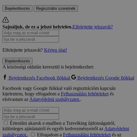
Bejelentkezés
Regisztrálni szeretnék
Sajnáljuk, de ez a jelszó helytelen.
Elfelejtette jelszavát?
Elfelejtette jelszavát?
Kérjen újat!
Bejelentkezés
A közösségi oldalán keresztül is bejelentkezhet:
Bejelentkezés Facebook fiókkal
Bejelentkezés Google fiókkal
Facebook vagy Google fiókkal való regisztrációm kapcsán
kijelentem, hogy elfogadom a
Felhasználási feltételeket
és
elolvastam az
Adatvédelmi szabályzatot.
.
Értesülni akarok e-mailben a Travelking újdonságairól,
különleges ajánlatairól és egyéb kedvezményeiről az
Adatvédelmi
szabályzatot.
.
Elfogadom a
Felhasználási feltételeket
és az