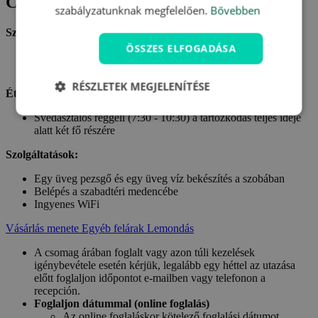
Csomagtartalom
szabályzatunknak megfelelően.
Bővebben
Szállás:
ÖSSZES ELFOGADÁSA
Szállás egy Ön által választottcszobában a Villa Del Sogno
***** hotelben
RÉSZLETEK MEGJELENÍTÉSE
Étkezés:
Svédasztalos reggeli (7:30 - 10:30) a tartózkodás teljes ideje
alatt két fő részére
Szolgáltatások:
Egy üveg pezsgő és egy üveg víz bekészítés a szobában
Belépés a szabadtéri medencébe
Ingyenes WiFi
Vásárlás menete
Egyéb felárak
Lemondás
A csomag árában foglalt vagy azon túli kezelések
igénybevétele esetén kérjük, legalább egy héttel az utazása
előtt foglaljon időpontot e-mailben vagy telefonon a
recepción.
Foglaljon dátummal (online foglalás)
Az online foglaláskor kötelező foglalási dátumot