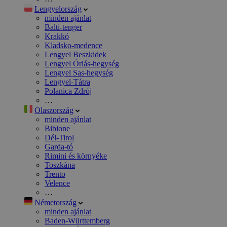
Lengyelország
minden ajánlat
Balti-tenger
Krakkó
Kladsko-medence
Lengyel Beszkidek
Lengyel Óriás-hegység
Lengyel Sas-hegység
Lengyel-Tátra
Polanica Zdrój
…
Olaszország
minden ajánlat
Bibione
Dél-Tirol
Garda-tó
Rimini és környéke
Toszkána
Trento
Velence
…
Németország
minden ajánlat
Baden-Württemberg