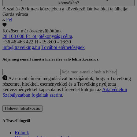
környékén?
A szállás 20 km-es körzetében a következő látnivalókat találhatja:
Garda városa
Fel
Közösen már összegyüjtöttünk
28 108 008 Ft -ot jótékonysági célra
.
+36 46 463 422
H - P: 8:00 - 16:30
info@travelking.hu
További elérhetőségek
Adja meg e-mail címét a hírlevélre való feliratkozáshoz
Az e-mail címem megadásával hozzájárulok, hogy a Travelking
részemre, hírekkel, eseményekkel és a Travelking nyújtotta
kedvezményekkel kapcsolatos hírlevelet küldjön az
Adatvédelmi
Szabályzatban foglaltak szerint
.
Hírlevél feliratkozás
A Travelkingről
Rólunk