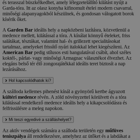
és terasszal büszkélkedhet, amely lélegzetelállító kilátást nyújt a
Garda-tóra. Itt az olasz konyha kifinomult ételei modern csavarral,
minőségi alapanyagokból készülnek, és gondosan válogatott borok
kísérik őket.
A
Garden Bar
ideális hely a napközbeni lazításra, közvetlenül a
medence mellett, kilátással a tóra. A kínálat könnyű ételeket, friss
salátákat, tésztákat, valamint hal- és grillezett specialitásokat
tartalmaz, amelyeket frissítő nyári italokkal lehet kiegészíteni. Az
American Bar
pedig stílusos esti hangulatával csábít, ahol széles
koktél-, párlat- vagy minőségi Armagnac választékot élvezhet. Az
elegáns belső tér élő zongorajátékkal ideális teret biztosít a nap
lezárásához.
Hol kapcsolódhatok ki?
A szálloda kellemes pihenést kínál a gyönyörű kertbe ágyazott
kültéri medence
révén. A zöld növényzettel körülvett és a tóra
kilátással rendelkező medence ideális hely a kikapcsolódásra és
felfrissülésre a meleg napokon.
Mi teszi egyedivé a szálláshelyet?
Az aktív vendégek számára a szálloda területén egy
műfüves
teniszpálya
áll rendelkezésre, amelyhez az ütőket és a labdákat a