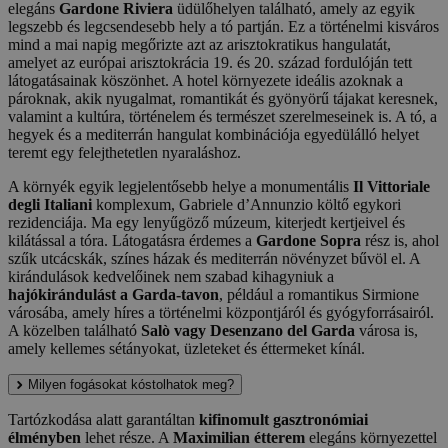
elegáns
Gardone Riviera
üdülőhelyen található, amely az egyik
legszebb és legcsendesebb hely a tó partján. Ez a történelmi kisváros
mind a mai napig megőrizte azt az arisztokratikus hangulatát,
amelyet az európai arisztokrácia 19. és 20. század fordulóján tett
látogatásainak köszönhet. A hotel környezete ideális azoknak a
pároknak, akik nyugalmat, romantikát és gyönyörű tájakat keresnek,
valamint a kultúra, történelem és természet szerelmeseinek is. A tó, a
hegyek és a mediterrán hangulat kombinációja egyedülálló helyet
teremt egy felejthetetlen nyaraláshoz.
A környék egyik legjelentősebb helye a monumentális
Il Vittoriale
degli Italiani
komplexum, Gabriele d’Annunzio költő egykori
rezidenciája. Ma egy lenyűgöző múzeum, kiterjedt kertjeivel és
kilátással a tóra. Látogatásra érdemes a
Gardone Sopra
rész is, ahol
szűk utcácskák, színes házak és mediterrán növényzet bűvöl el. A
kirándulások kedvelőinek nem szabad kihagyniuk a
hajókirándulást a Garda-tavon
, például a romantikus Sirmione
városába, amely híres a történelmi központjáról és gyógyforrásairól.
A közelben található
Salò vagy Desenzano del Garda
városa is,
amely kellemes sétányokat, üzleteket és éttermeket kínál.
Milyen fogásokat kóstolhatok meg?
Tartózkodása alatt garantáltan
kifinomult gasztronómiai
élményben
lehet része. A
Maximilian étterem
elegáns környezettel