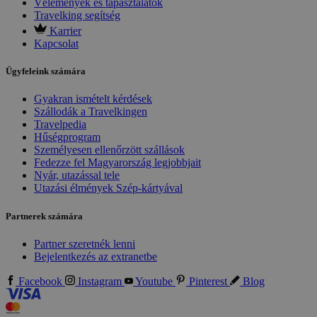
Vélemények és tapasztalatok
Travelking segítség
Karrier
Kapcsolat
Ügyfeleink számára
Gyakran ismételt kérdések
Szállodák a Travelkingen
Travelpedia
Hűségprogram
Személyesen ellenőrzött szállások
Fedezze fel Magyarország legjobbjait
Nyár, utazással tele
Utazási élmények Szép-kártyával
Partnerek számára
Partner szeretnék lenni
Bejelentkezés az extranetbe
Facebook
Instagram
Youtube
Pinterest
Blog