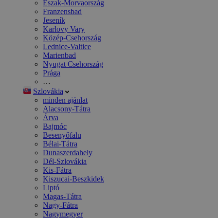
Észak-Morvaország
Franzensbad
Jeseník
Karlovy Vary
Közép-Csehország
Lednice-Valtice
Marienbad
Nyugat Csehország
Prága
…
Szlovákia
minden ajánlat
Alacsony-Tátra
Árva
Bajmóc
Besenyőfalu
Bélai-Tátra
Dunaszerdahely
Dél-Szlovákia
Kis-Fátra
Kiszucai-Beszkidek
Liptó
Magas-Tátra
Nagy-Fátra
Nagymegyer