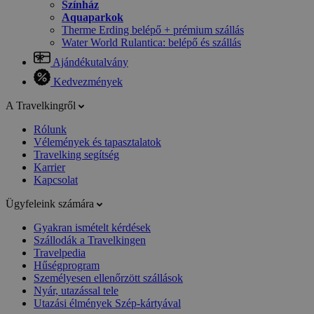
Színház
Aquaparkok
Therme Erding belépő + prémium szállás
Water World Rulantica: belépő és szállás
Ajándékutalvány
Kedvezmények
A Travelkingről
Rólunk
Vélemények és tapasztalatok
Travelking segítség
Karrier
Kapcsolat
Ügyfeleink számára
Gyakran ismételt kérdések
Szállodák a Travelkingen
Travelpedia
Hűségprogram
Személyesen ellenőrzött szállások
Nyár, utazással tele
Utazási élmények Szép-kártyával