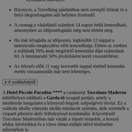
Bizonyos, a Travelking ajánlatában nem szereplő felárak és a
helyi idegenforgalmi adó helyben fizetendő.
A csomag a vásárlástól számított 14 napon belül lemondható,
amennyiben az időpontfoglalás még nem történt meg.
Ha már lefoglalta az időpontot, legkésőbb 12 nappal a
tartózkodás megkezdése előtt lemondhatja. Ebben az esetben
a szállásdíj 50%-ának megfelelő lemondási díjat számolunk
fel. A fennmaradó 50% jóváírásként kerül visszatérítésre.
Az érkezés előtt 11 vagy kevesebb nappal történő lemondás
esetén visszamondás már nem lehetséges.
A szálláshelyről
A
Hotel Piccolo Paradiso ****
a csodaszép
Toscolano Maderno
üdülőhelyen található a
Garda-tó
nyugati partján, amely a
mediterrán hangulatot a környező hegyek szépségével ötvözi. Ez a
szálloda ideális választás ideális mindazok számára, akik szeretnék a
vízparti pihenést aktív felfedezéssel kombinálni. Közvetlenül
Toscolano Madernóban már várják a tóparti strandok, a hosszú
sétány kávézókkal és a város római múltját idéző történelmi
műemlékek is.