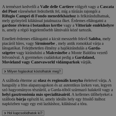
A természet kedvelői a
Valle delle Cartiere
völgyét vagy a
Cascata
del Pisot
vízeséseket fedezhetik fel, míg a túrázás rajongói a
Rifugio Campei di Fondo menedékházhoz
is felkirándulhatnak,
mely gyönyörű kilátással jutalmazza őket. Érdemes ellátogatni a
gardone riviera-i botanikus kertbe
vagy a
Vittoriale emlékhelyre
is, amely a régió legjelentősebb látnivalói közé tartozik.
Emellett érdemes ellátogatni a kicsit messzebb fekvő
Salòba
, mely
piacáról híres, vagy
Sirmionébe
, mely antik romokkal várja a
látogatókat. Felejthetetlen élmény a hajókirándulás a
Garda-
szigetre
vagy kirándulni a
Malcesinébe
a Monte Baldóra vezető
felvonóval. A gyermekes családokat pedig a
Gardaland,
Movieland vagy Canevaworld vidámparkok
várják.
Milyen fogásokat kóstolhatok meg?
A szálloda étterme az
olasz és regionális konyha
ételeivel várja. A
hangsúly a friss alapanyagokon és az autentikus ízeken van, legyen
szó hagyományos tésztáról, a Garda-tóból származó halakról vagy a
helyi gasztronómia más specialitásairól
. A kellemes ülőhelyeket a
szálloda
bárja
egészíti ki, amely ideális hely egy frissítő italhoz
napközben vagy egy esti lazításhoz, kilátással a tóra.
Hol kapcsolódhatok ki?