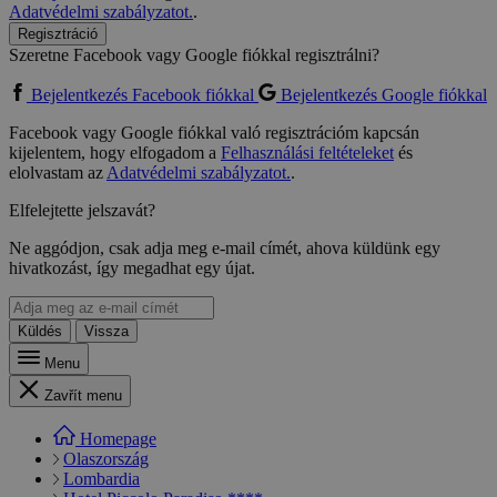
Adatvédelmi szabályzatot.
.
Regisztráció
Szeretne Facebook vagy Google fiókkal regisztrálni?
Bejelentkezés Facebook fiókkal
Bejelentkezés Google fiókkal
Facebook vagy Google fiókkal való regisztrációm kapcsán
kijelentem, hogy elfogadom a
Felhasználási feltételeket
és
elolvastam az
Adatvédelmi szabályzatot.
.
Elfelejtette jelszavát?
Ne aggódjon, csak adja meg e-mail címét, ahova küldünk egy
hivatkozást, így megadhat egy újat.
Küldés
Vissza
Menu
Zavřít menu
Homepage
Olaszország
Lombardia