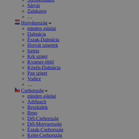
Sárvár
Zalakaros
…
Horvátország
minden ajánlat
Dalmácia
Észak-Dalmácia
Horvát szigetek
Isztria
Krk sziget
Kvarner-öböl
Közép-Dalmácia
Pag sziget
Vodice
…
Csehország
minden ajánlat
Adršpach
Beszkidek
Brno
Dél-Csehország
Dél-Morvaország
Észak-Csehország
Kelet-Csehország