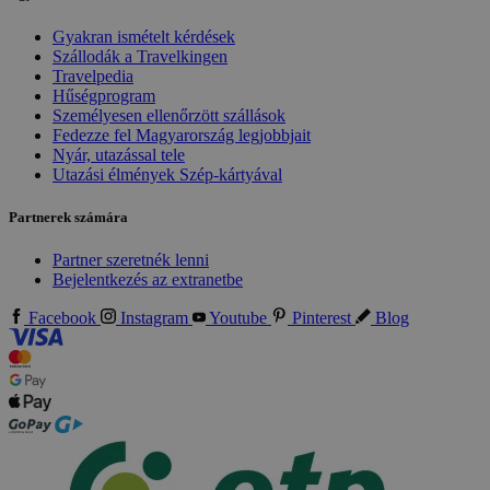
Gyakran ismételt kérdések
Szállodák a Travelkingen
Travelpedia
Hűségprogram
Személyesen ellenőrzött szállások
Fedezze fel Magyarország legjobbjait
Nyár, utazással tele
Utazási élmények Szép-kártyával
Partnerek számára
Partner szeretnék lenni
Bejelentkezés az extranetbe
Facebook
Instagram
Youtube
Pinterest
Blog