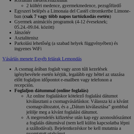
Korlátlan medencehazsnálat
2 kültéri medence, gyermekmedence, pezsgőfürdő
Egyszeri belépés a Limonaia del Castèl citromkertbe Limone-
ban (
csak 7 vagy több napos tartózkodás esetén
)
Gyermek animációs programok (4-12 éveseknek;
05.24.-09.04. között)
Játszótér
Asztalitenisz
Parkolási lehetőség (a szabad helyek függvényében) és
ingyenes WiFi
Vásárlás menete
Egyéb felárak
Lemondás
A csomag árában foglalt vagy azon túli kezelések
igénybevétele esetén kérjük, legalább egy héttel az utazása
előtt foglaljon időpontot e-mailben vagy telefonon a
recepción.
Foglaljon dátummal (online foglalás)
Az online foglaláskor kötelező foglalási dátumot
kiválasztani a csomagvásárláskor. Válassza ki a kívánt
csomagváltozatot, és a „Dátum kiválasztása” gombbal
jelölje meg a kívánt foglalási dátumot.
A megrendelés kifizetése után kap egy azonosítószámot
a foglalás dátumával (nem kell külön kapcsolatba lépni
a szállodával). Bejelentkezéskor be kell mutatnia a
nyomtatott utalványt.