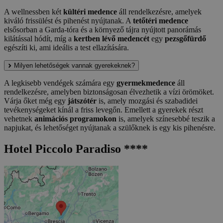
A wellnessben két
kültéri medence
áll rendelkezésre, amelyek
kiváló frissülést és pihenést nyújtanak. A
tetőtéri medence
elsősorban a Garda-tóra és a környező tájra nyújtott panorámás
kilátással hódít, míg a
kertben lévő medencét
egy
pezsgőfürdő
egészíti ki, ami ideális a test ellazítására.
Milyen lehetőségek vannak gyerekeknek?
A legkisebb vendégek számára egy
gyermekmedence
áll
rendelkezésre, amelyben biztonságosan élvezhetik a vízi örömöket.
Várja őket még egy
játszótér
is, amely mozgási és szabadidei
tevékenységeket kínál a friss levegőn. Emellett a gyerekek részt
vehetnek
animációs programokon
is, amelyek színesebbé teszik a
napjukat, és lehetőséget nyújtanak a szülőknek is egy kis pihenésre.
Hotel Piccolo Paradiso ****