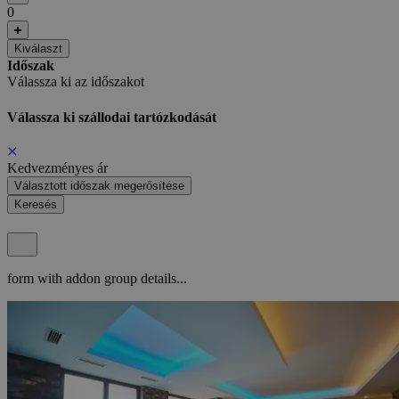
0
Kiválaszt
Időszak
Válassza ki az időszakot
Válassza ki szállodai tartózkodását
Kedvezményes ár
Választott időszak megerősítése
Keresés
form with addon group details...