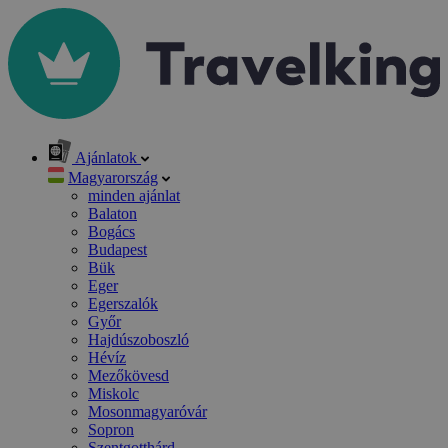
Ajánlatok
Magyarország
minden ajánlat
Balaton
Bogács
Budapest
Bük
Eger
Egerszalók
Győr
Hajdúszoboszló
Hévíz
Mezőkövesd
Miskolc
Mosonmagyaróvár
Sopron
Szentgotthárd