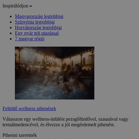
Inspirálódjon
Magyarország legjobbjai
Szlovénia legjobbjai
Horvátország legjobbjai
Egy nyár teli utazással
7 magyar régió
Feltöltő wellness pihenések
Válasszon egy wellness-üdülést pezsgőfürdővel, szaunával vagy
termálmedencével, és élvezze a jól megérdemelt pihenést.
Pihenni szeretnék