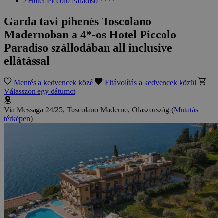
Hotel Piccolo Paradiso ****
Garda tavi pihenés Toscolano
Madernoban a 4*-os Hotel Piccolo
Paradiso szállodában all inclusive
ellátással
Mentés a kedvencek közé
Eltávolítás a kedvencek közül
Válasszon egy dátumot
Via Messaga 24/25, Toscolano Maderno, Olaszország
(
Mutatás
térképen
)