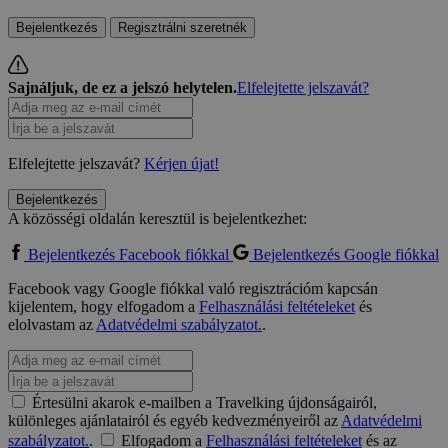
Bejelentkezés
Regisztrálni szeretnék
Sajnáljuk, de ez a jelszó helytelen.
Elfelejtette jelszavát?
Elfelejtette jelszavát?
Kérjen újat!
Bejelentkezés
A közösségi oldalán keresztül is bejelentkezhet:
Bejelentkezés Facebook fiókkal
Bejelentkezés Google fiókkal
Facebook vagy Google fiókkal való regisztrációm kapcsán
kijelentem, hogy elfogadom a
Felhasználási feltételeket
és
elolvastam az
Adatvédelmi szabályzatot.
.
Értesülni akarok e-mailben a Travelking újdonságairól,
különleges ajánlatairól és egyéb kedvezményeiről az
Adatvédelmi
szabályzatot.
.
Elfogadom a
Felhasználási feltételeket
és az