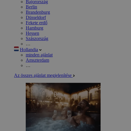
Bajorország
Berlin
Brandenburg
Düsseldorf
Fekete erdő
Hamburg
Hessen
Szászország
…
Hollandia
minden ajánlat
Amszterdam
…
Az összes ajánlat megjelenítése