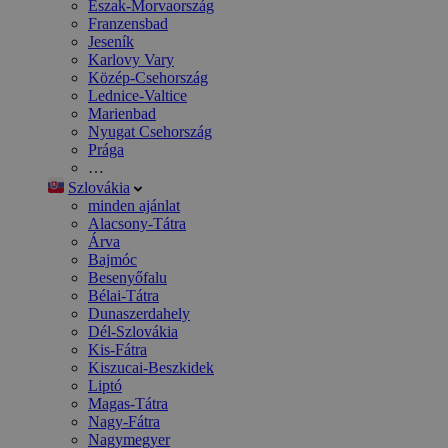
Észak-Morvaország
Franzensbad
Jeseník
Karlovy Vary
Közép-Csehország
Lednice-Valtice
Marienbad
Nyugat Csehország
Prága
…
Szlovákia
minden ajánlat
Alacsony-Tátra
Árva
Bajmóc
Besenyőfalu
Bélai-Tátra
Dunaszerdahely
Dél-Szlovákia
Kis-Fátra
Kiszucai-Beszkidek
Liptó
Magas-Tátra
Nagy-Fátra
Nagymegyer