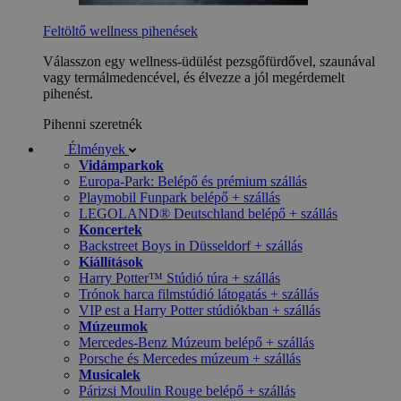
Feltöltő wellness pihenések
Válasszon egy wellness-üdülést pezsgőfürdővel, szaunával
vagy termálmedencével, és élvezze a jól megérdemelt
pihenést.
Pihenni szeretnék
Élmények
Vidámparkok
Europa-Park: Belépő és prémium szállás
Playmobil Funpark belépő + szállás
LEGOLAND® Deutschland belépő + szállás
Koncertek
Backstreet Boys in Düsseldorf + szállás
Kiállítások
Harry Potter™ Stúdió túra + szállás
Trónok harca filmstúdió látogatás + szállás
VIP est a Harry Potter stúdiókban + szállás
Múzeumok
Mercedes-Benz Múzeum belépő + szállás
Porsche és Mercedes múzeum + szállás
Musicalek
Párizsi Moulin Rouge belépő + szállás