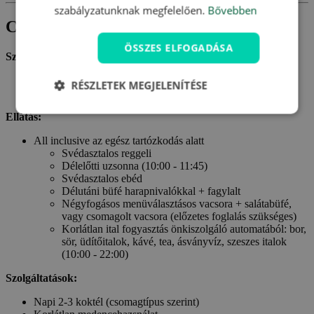
szabályzatunknak megfelelően.
Bővebben
Csomagtartalom
ÖSSZES ELFOGADÁSA
Szállás:
Szállás egy Ön által választott szobában a Piccolo Paradiso
RÉSZLETEK MEGJELENÍTÉSE
**** hotelben
Ellátás:
All inclusive az egész tartózkodás alatt
Svédasztalos reggeli
Délelőtti uzsonna (10:00 - 11:45)
Svédasztalos ebéd
Délutáni büfé harapnivalókkal + fagylalt
Négyfogásos menüválasztásos vacsora + salátabüfé,
vagy csomagolt vacsora (előzetes foglalás szükséges)
Korlátlan ital fogyasztás önkiszolgáló automatából: bor,
sör, üdítőitalok, kávé, tea, ásványvíz, szeszes italok
(10:00 - 22:00)
Szolgáltatások:
Napi 2-3 koktél (csomagtípus szerint)