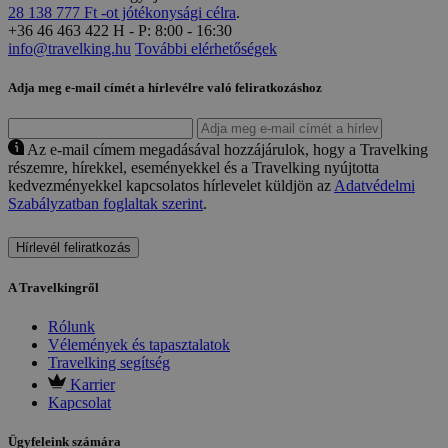
28 138 777 Ft -ot jótékonysági célra
.
+36 46 463 422
H - P: 8:00 - 16:30
info@travelking.hu
További elérhetőségek
Adja meg e-mail címét a hírlevélre való feliratkozáshoz
Az e-mail címem megadásával hozzájárulok, hogy a Travelking
részemre, hírekkel, eseményekkel és a Travelking nyújtotta
kedvezményekkel kapcsolatos hírlevelet küldjön az
Adatvédelmi
Szabályzatban foglaltak szerint
.
Hírlevél feliratkozás
A Travelkingről
Rólunk
Vélemények és tapasztalatok
Travelking segítség
Karrier
Kapcsolat
Ügyfeleink számára