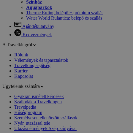
Színház
Aquaparkok
Therme Erding belépő + prémium szállás
Water World Rulantica: belépő és szállás
Ajándékutalvány
Kedvezmények
A Travelkingről
Rólunk
Vélemények és tapasztalatok
Travelking segítség
Karrier
Kapcsolat
Ügyfeleink számára
Gyakran ismételt kérdések
Szállodák a Travelkingen
Travelpedia
Hűségprogram
Személyesen ellenőrzött szállások
Nyár, utazással tele
Utazási élmények Szép-kártyával