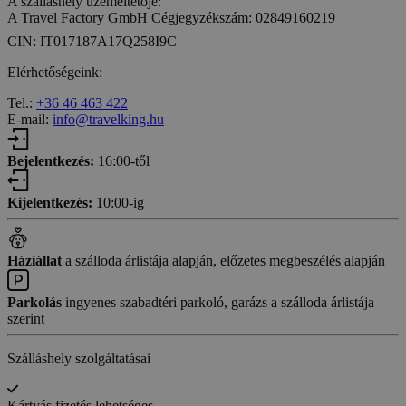
A szálláshely üzemeltetője:
A Travel Factory GmbH Cégjegyzékszám: 02849160219
CIN: IT017187A17Q258I9C
Elérhetőségeink:
Tel.:
+36 46 463 422
E-mail:
info@travelking.hu
Bejelentkezés:
16:00-től
Kijelentkezés:
10:00-ig
Háziállat
a szálloda árlistája alapján, előzetes megbeszélés alapján
Parkolás
ingyenes szabadtéri parkoló, garázs a szálloda árlistája
szerint
Szálláshely szolgáltatásai
Kártyás fizetés lehetséges