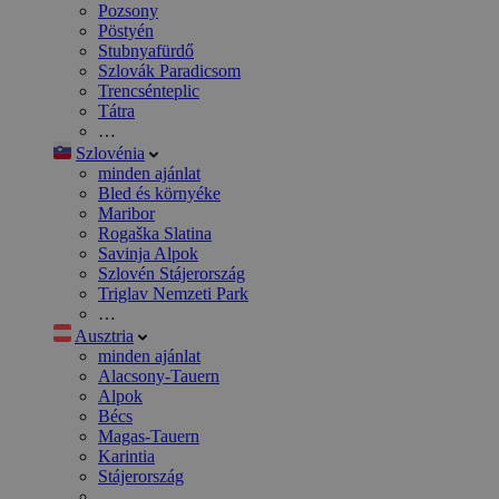
Pozsony
Pöstyén
Stubnyafürdő
Szlovák Paradicsom
Trencsénteplic
Tátra
…
Szlovénia
minden ajánlat
Bled és környéke
Maribor
Rogaška Slatina
Savinja Alpok
Szlovén Stájerország
Triglav Nemzeti Park
…
Ausztria
minden ajánlat
Alacsony-Tauern
Alpok
Bécs
Magas-Tauern
Karintia
Stájerország
…