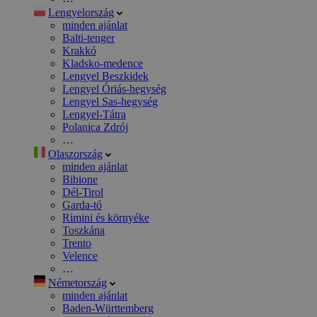
Lengyelország
minden ajánlat
Balti-tenger
Krakkó
Kladsko-medence
Lengyel Beszkidek
Lengyel Óriás-hegység
Lengyel Sas-hegység
Lengyel-Tátra
Polanica Zdrój
…
Olaszország
minden ajánlat
Bibione
Dél-Tirol
Garda-tó
Rimini és környéke
Toszkána
Trento
Velence
…
Németország
minden ajánlat
Baden-Württemberg