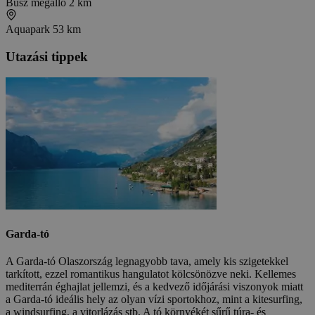
Busz megálló
2 km
Aquapark
53 km
Utazási tippek
Garda-tó
A Garda-tó Olaszország legnagyobb tava, amely kis szigetekkel
tarkított, ezzel romantikus hangulatot kölcsönözve neki. Kellemes
mediterrán éghajlat jellemzi, és a kedvező időjárási viszonyok miatt
a Garda-tó ideális hely az olyan vízi sportokhoz, mint a kitesurfing,
a windsurfing, a vitorlázás stb. A tó környékét sűrű túra- és