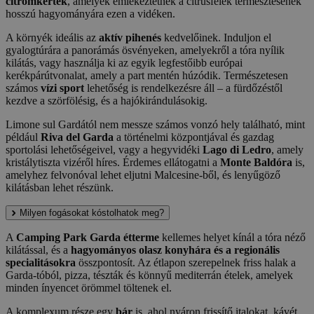
citromkertek
, amelyek emlékeztetnek a citrusfélék termesztésének
hosszú hagyományára ezen a vidéken.
A környék ideális az
aktív pihenés
kedvelőinek. Induljon el
gyalogtúrára a panorámás ösvényeken, amelyekről a tóra nyílik
kilátás, vagy használja ki az egyik legfestőibb európai
kerékpárútvonalat, amely a part mentén húzódik. Természetesen
számos
vízi sport
lehetőség is rendelkezésre áll – a fürdőzéstől
kezdve a szörfölésig, és a hajókirándulásokig.
Limone sul Gardától nem messze számos vonzó hely található, mint
például
Riva del Garda
a történelmi központjával és gazdag
sportolási lehetőségeivel, vagy a hegyvidéki
Lago di Ledro
, amely
kristálytiszta vizéről híres. Érdemes ellátogatni a
Monte Baldóra
is,
amelyhez felvonóval lehet eljutni Malcesine-ből, és lenyűgöző
kilátásban lehet részünk.
Milyen fogásokat kóstolhatok meg?
A
Camping Park Garda étterme
kellemes helyet kínál a tóra néző
kilátással, és a
hagyományos olasz konyhára és a regionális
specialitásokra
összpontosít. Az étlapon szerepelnek friss halak a
Garda-tóból, pizza, tészták és könnyű mediterrán ételek, amelyek
minden ínyencet örömmel töltenek el.
A komplexum része egy
bár
is, ahol nyáron frissítő italokat, kávét