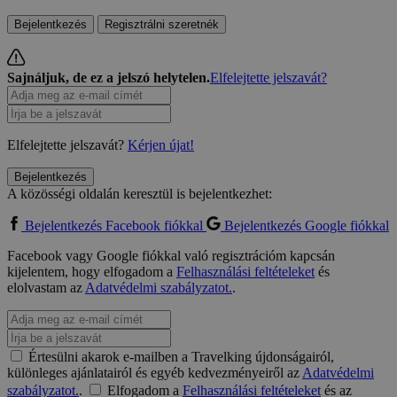
Bejelentkezés
Regisztrálni szeretnék
Sajnáljuk, de ez a jelszó helytelen.
Elfelejtette jelszavát?
Elfelejtette jelszavát?
Kérjen újat!
Bejelentkezés
A közösségi oldalán keresztül is bejelentkezhet:
Bejelentkezés Facebook fiókkal
Bejelentkezés Google fiókkal
Facebook vagy Google fiókkal való regisztrációm kapcsán
kijelentem, hogy elfogadom a
Felhasználási feltételeket
és
elolvastam az
Adatvédelmi szabályzatot.
.
Értesülni akarok e-mailben a Travelking újdonságairól,
különleges ajánlatairól és egyéb kedvezményeiről az
Adatvédelmi
szabályzatot.
.
Elfogadom a
Felhasználási feltételeket
és az