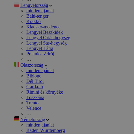
Lengyelország
minden ajánlat
Balti-tenger
Krakkó
Kladsko-medence
Lengyel Beszkidek
Lengyel Óriás-hegység
Lengyel Sas-hegység
Lengyel-Tátra
Polanica Zdrój
…
Olaszország
minden ajánlat
Bibione
Dél-Tirol
Garda-tó
Rimini és környéke
Toszkána
Trento
Velence
…
Németország
minden ajánlat
Baden-Württemberg