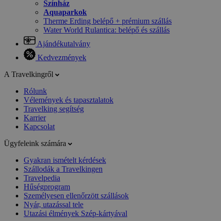
Színház
Aquaparkok
Therme Erding belépő + prémium szállás
Water World Rulantica: belépő és szállás
Ajándékutalvány
Kedvezmények
A Travelkingről
Rólunk
Vélemények és tapasztalatok
Travelking segítség
Karrier
Kapcsolat
Ügyfeleink számára
Gyakran ismételt kérdések
Szállodák a Travelkingen
Travelpedia
Hűségprogram
Személyesen ellenőrzött szállások
Nyár, utazással tele
Utazási élmények Szép-kártyával