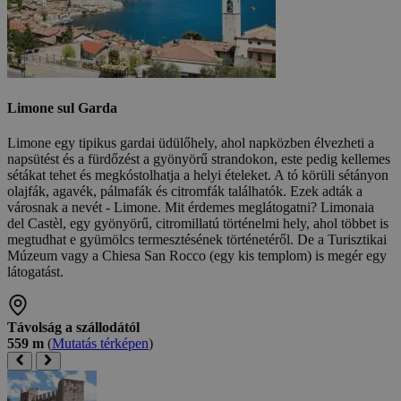
Limone sul Garda
Limone egy tipikus gardai üdülőhely, ahol napközben élvezheti a
napsütést és a fürdőzést a gyönyörű strandokon, este pedig kellemes
sétákat tehet és megkóstolhatja a helyi ételeket. A tó körüli sétányon
olajfák, agavék, pálmafák és citromfák találhatók. Ezek adták a
városnak a nevét - Limone. Mit érdemes meglátogatni? Limonaia
del Castèl, egy gyönyörű, citromillatú történelmi hely, ahol többet is
megtudhat e gyümölcs termesztésének történetéről. De a Turisztikai
Múzeum vagy a Chiesa San Rocco (egy kis templom) is megér egy
látogatást.
Távolság a szállodától
559 m
(
Mutatás térképen
)