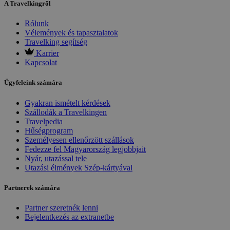
A Travelkingről
Rólunk
Vélemények és tapasztalatok
Travelking segítség
Karrier
Kapcsolat
Ügyfeleink számára
Gyakran ismételt kérdések
Szállodák a Travelkingen
Travelpedia
Hűségprogram
Személyesen ellenőrzött szállások
Fedezze fel Magyarország legjobbjait
Nyár, utazással tele
Utazási élmények Szép-kártyával
Partnerek számára
Partner szeretnék lenni
Bejelentkezés az extranetbe