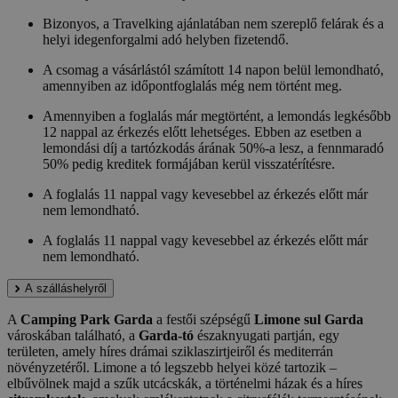
Bizonyos, a Travelking ajánlatában nem szereplő felárak és a
helyi idegenforgalmi adó helyben fizetendő.
A csomag a vásárlástól számított 14 napon belül lemondható,
amennyiben az időpontfoglalás még nem történt meg.
Amennyiben a foglalás már megtörtént, a lemondás legkésőbb
12 nappal az érkezés előtt lehetséges. Ebben az esetben a
lemondási díj a tartózkodás árának 50%-a lesz, a fennmaradó
50% pedig kreditek formájában kerül visszatérítésre.
A foglalás 11 nappal vagy kevesebbel az érkezés előtt már
nem lemondható.
A foglalás 11 nappal vagy kevesebbel az érkezés előtt már
nem lemondható.
A szálláshelyről
A
Camping Park Garda
a festői szépségű
Limone sul Garda
városkában található, a
Garda-tó
északnyugati partján, egy
területen, amely híres drámai sziklaszirtjeiről és mediterrán
növényzetéről. Limone a tó legszebb helyei közé tartozik –
elbűvölnek majd a szűk utcácskák, a történelmi házak és a híres