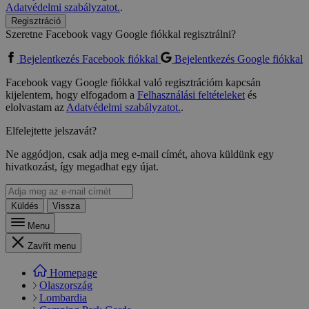
Adatvédelmi szabályzatot.
.
Regisztráció
Szeretne Facebook vagy Google fiókkal regisztrálni?
Bejelentkezés Facebook fiókkal
Bejelentkezés Google fiókkal
Facebook vagy Google fiókkal való regisztrációm kapcsán
kijelentem, hogy elfogadom a
Felhasználási feltételeket
és
elolvastam az
Adatvédelmi szabályzatot.
.
Elfelejtette jelszavát?
Ne aggódjon, csak adja meg e-mail címét, ahova küldünk egy
hivatkozást, így megadhat egy újat.
Küldés
Vissza
Menu
Zavřít menu
Homepage
Olaszország
Lombardia