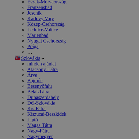
Észak-Morvaország
Franzensbad
Jeseník
Karlovy Vary
Közép-Csehország
Lednice-Valtice
Marienbad
Nyugat Csehország
Prága
…
Szlovákia
minden ajánlat
Alacsony-Tátra
Árva
Bajmóc
Besenyőfalu
Bélai-Tátra
Dunaszerdahely
Dél-Szlovákia
Kis-Fátra
Kiszucai-Beszkidek
Liptó
Magas-Tátra
Nagy-Fátra
Nagymegyer