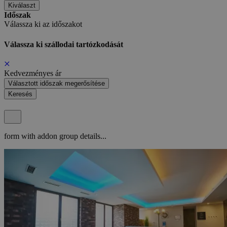
Kiválaszt
Időszak
Válassza ki az időszakot
Válassza ki szállodai tartózkodását
Kedvezményes ár
Választott időszak megerősítése
Keresés
form with addon group details...