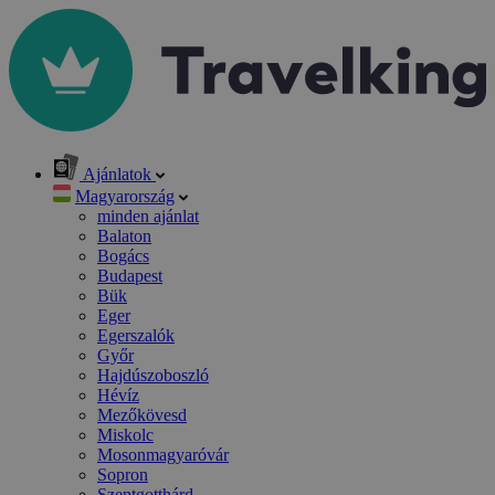
Ajánlatok
Magyarország
minden ajánlat
Balaton
Bogács
Budapest
Bük
Eger
Egerszalók
Győr
Hajdúszoboszló
Hévíz
Mezőkövesd
Miskolc
Mosonmagyaróvár
Sopron
Szentgotthárd