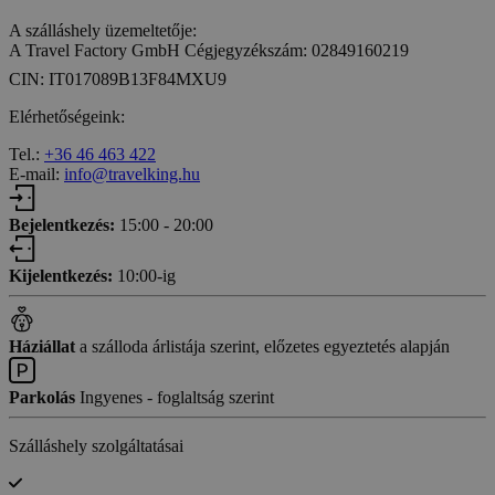
A szálláshely üzemeltetője:
A Travel Factory GmbH Cégjegyzékszám: 02849160219
CIN: IT017089B13F84MXU9
Elérhetőségeink:
Tel.:
+36 46 463 422
E-mail:
info@travelking.hu
Bejelentkezés:
15:00 - 20:00
Kijelentkezés:
10:00-ig
Háziállat
a szálloda árlistája szerint, előzetes egyeztetés alapján
Parkolás
Ingyenes - foglaltság szerint
Szálláshely szolgáltatásai