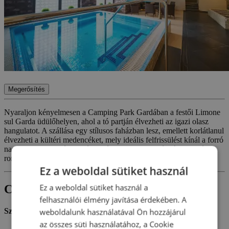
Megerősítés
Nyaraljon kényelmesen a Camping Park Gardában a festői Limone
sul Garda üdülőhelyen, ahol a tó partján élvezheti az igazi olasz
hangulatot. A szállása egy stílusos faházban lesz, emellett korlátlanul
élvezheti a kültéri medencéket, mely ideális felfrissülést kínál a forró
napokon. A környék fürdésre, vízi sportokra, kerékpárutakra és
romantikus sétákra csábít a citromligetek között.
Ez a weboldal sütiket használ
Ez a weboldal sütiket használ a
Csomagtartalom
felhasználói élmény javítása érdekében. A
Szállás:
weboldalunk használatával Ön hozzájárul
az összes süti használatához, a Cookie
Szállás egy Ön által választott faházban a Camping Park