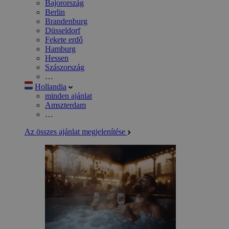
Bajorország
Berlin
Brandenburg
Düsseldorf
Fekete erdő
Hamburg
Hessen
Szászország
…
Hollandia
minden ajánlat
Amszterdam
…
Az összes ajánlat megjelenítése