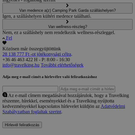
Van medence a(z) Camping Park Garda szálláshelyen?
Igen, a szálláshelyen kültéri medence található.
Van wellness-részleg?
Nem, ez a szálláshely nem rendelkezik wellness-részleggel.
Fel
Közösen már összegyüjtöttünk
28 138 777 Ft -ot jótékonysági célra
.
+36 46 463 422
H - P: 8:00 - 16:30
info@travelking.hu
További elérhetőségek
Adja meg e-mail címét a hírlevélre való feliratkozáshoz
Az e-mail címem megadásával hozzájárulok, hogy a Travelking
részemre, hírekkel, eseményekkel és a Travelking nyújtotta
kedvezményekkel kapcsolatos hírlevelet küldjön az
Adatvédelmi
Szabályzatban foglaltak szerint
.
Hírlevél feliratkozás