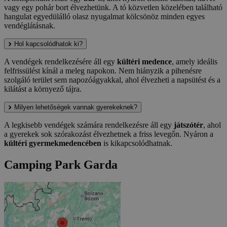
vagy egy pohár bort élvezhetünk. A tó közvetlen közelében található
hangulat egyedülálló olasz nyugalmat kölcsönöz minden egyes
vendéglátásnak.
Hol kapcsolódhatok ki?
A vendégek rendelkezésére áll egy
kültéri medence
, amely ideális
felfrissülést kínál a meleg napokon. Nem hiányzik a pihenésre
szolgáló terület sem napozóágyakkal, ahol élvezheti a napsütést és a
kilátást a környező tájra.
Milyen lehetőségek vannak gyerekeknek?
A legkisebb vendégek számára rendelkezésre áll egy
játszótér
, ahol
a gyerekek sok szórakozást élvezhetnek a friss levegőn. Nyáron a
kültéri gyermekmedencében
is kikapcsolódhatnak.
Camping Park Garda