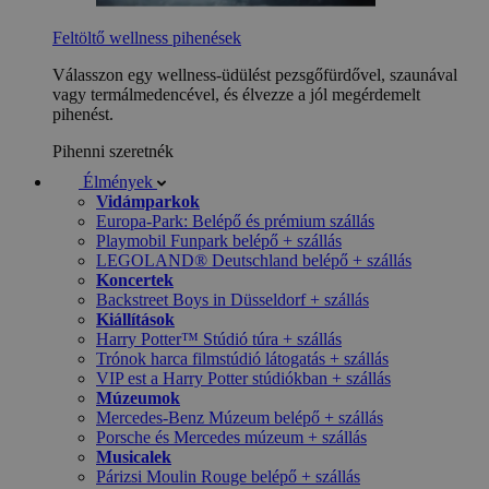
Feltöltő wellness pihenések
Válasszon egy wellness-üdülést pezsgőfürdővel, szaunával
vagy termálmedencével, és élvezze a jól megérdemelt
pihenést.
Pihenni szeretnék
Élmények
Vidámparkok
Europa-Park: Belépő és prémium szállás
Playmobil Funpark belépő + szállás
LEGOLAND® Deutschland belépő + szállás
Koncertek
Backstreet Boys in Düsseldorf + szállás
Kiállítások
Harry Potter™ Stúdió túra + szállás
Trónok harca filmstúdió látogatás + szállás
VIP est a Harry Potter stúdiókban + szállás
Múzeumok
Mercedes-Benz Múzeum belépő + szállás
Porsche és Mercedes múzeum + szállás
Musicalek
Párizsi Moulin Rouge belépő + szállás