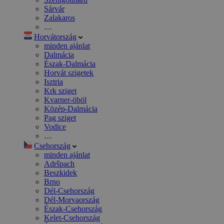
Sárvár
Zalakaros
…
Horvátország
minden ajánlat
Dalmácia
Észak-Dalmácia
Horvát szigetek
Isztria
Krk sziget
Kvarner-öböl
Közép-Dalmácia
Pag sziget
Vodice
…
Csehország
minden ajánlat
Adršpach
Beszkidek
Brno
Dél-Csehország
Dél-Morvaország
Észak-Csehország
Kelet-Csehország