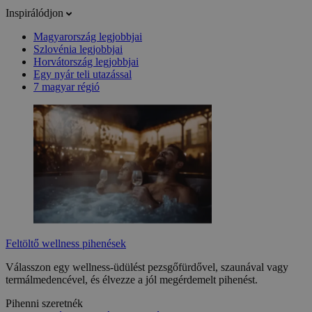
Inspirálódjon
Magyarország legjobbjai
Szlovénia legjobbjai
Horvátország legjobbjai
Egy nyár teli utazással
7 magyar régió
Feltöltő wellness pihenések
Válasszon egy wellness-üdülést pezsgőfürdővel, szaunával vagy
termálmedencével, és élvezze a jól megérdemelt pihenést.
Pihenni szeretnék