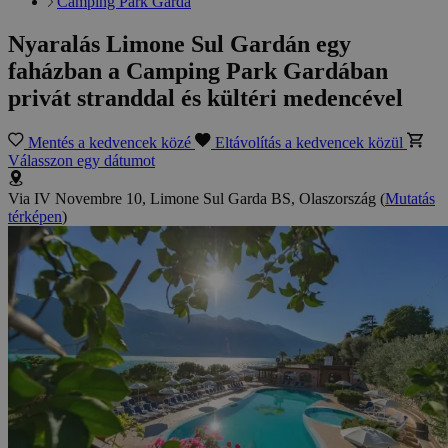
Camping Park Garda
Nyaralás Limone Sul Gardán egy
faházban a Camping Park Gardában
privát stranddal és kültéri medencével
Mentés a kedvencek közé
Eltávolítás a kedvencek közül
Válasszon egy dátumot
Via IV Novembre 10, Limone Sul Garda BS, Olaszország
(
Mutatás
térképen
)