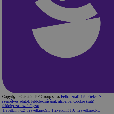
Copyright © 2026 TPF Group s.r.o.
Felhasználási feltételek
A
személyes adatok feldolgozásának alapelvei
Cookie (süti)
feldolgozási szabályzat
Travelking.CZ
Travelking.SK
Travelking.HU
Travelking.PL