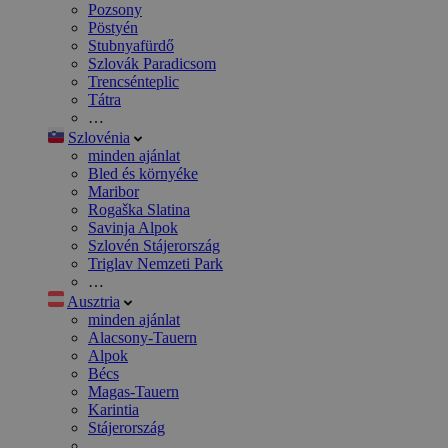
Pozsony
Pöstyén
Stubnyafürdő
Szlovák Paradicsom
Trencsénteplic
Tátra
…
Szlovénia
minden ajánlat
Bled és környéke
Maribor
Rogaška Slatina
Savinja Alpok
Szlovén Stájerország
Triglav Nemzeti Park
…
Ausztria
minden ajánlat
Alacsony-Tauern
Alpok
Bécs
Magas-Tauern
Karintia
Stájerország
…