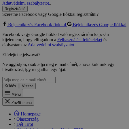
Adatvédelmi szabályzatot.
.
Regisztráció
Szeretne Facebook vagy Google fiókkal regisztrálni?
Bejelentkezés Facebook fiókkal
Bejelentkezés Google fiókkal
Facebook vagy Google fiókkal való regisztrációm kapcsán
kijelentem, hogy elfogadom a
Felhasználási feltételeket
és
elolvastam az
Adatvédelmi szabályzatot.
.
Elfelejtette jelszavát?
Ne aggódjon, csak adja meg e-mail címét, ahova küldünk egy
hivatkozást, így megadhat egy újat.
Küldés
Vissza
Menu
Zavřít menu
Homepage
Olaszország
Dél-Tirol