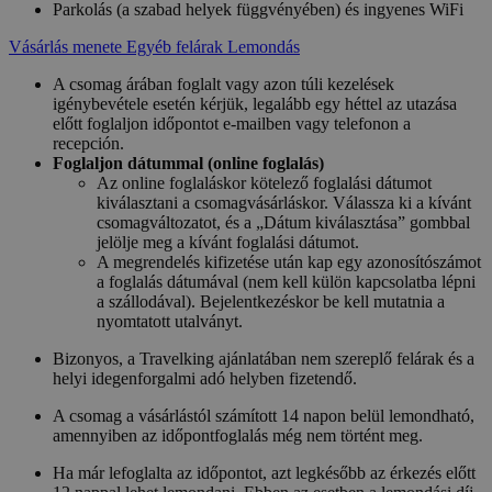
Parkolás (a szabad helyek függvényében) és ingyenes WiFi
Vásárlás menete
Egyéb felárak
Lemondás
A csomag árában foglalt vagy azon túli kezelések
igénybevétele esetén kérjük, legalább egy héttel az utazása
előtt foglaljon időpontot e-mailben vagy telefonon a
recepción.
Foglaljon dátummal (online foglalás)
Az online foglaláskor kötelező foglalási dátumot
kiválasztani a csomagvásárláskor. Válassza ki a kívánt
csomagváltozatot, és a „Dátum kiválasztása” gombbal
jelölje meg a kívánt foglalási dátumot.
A megrendelés kifizetése után kap egy azonosítószámot
a foglalás dátumával (nem kell külön kapcsolatba lépni
a szállodával). Bejelentkezéskor be kell mutatnia a
nyomtatott utalványt.
Bizonyos, a Travelking ajánlatában nem szereplő felárak és a
helyi idegenforgalmi adó helyben fizetendő.
A csomag a vásárlástól számított 14 napon belül lemondható,
amennyiben az időpontfoglalás még nem történt meg.
Ha már lefoglalta az időpontot, azt legkésőbb az érkezés előtt