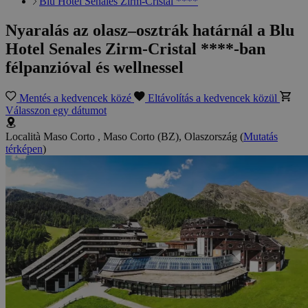
Blu Hotel Senales Zirm-Cristal ****
Nyaralás az olasz–osztrák határnál a Blu
Hotel Senales Zirm-Cristal ****-ban
félpanzióval és wellnessel
Mentés a kedvencek közé
Eltávolítás a kedvencek közül
Válasszon egy dátumot
Località Maso Corto , Maso Corto (BZ), Olaszország
(
Mutatás
térképen
)