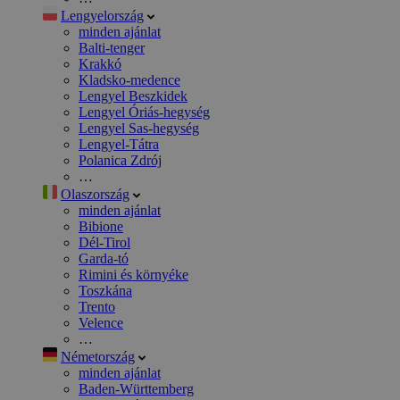
Lengyelország
minden ajánlat
Balti-tenger
Krakkó
Kladsko-medence
Lengyel Beszkidek
Lengyel Óriás-hegység
Lengyel Sas-hegység
Lengyel-Tátra
Polanica Zdrój
…
Olaszország
minden ajánlat
Bibione
Dél-Tirol
Garda-tó
Rimini és környéke
Toszkána
Trento
Velence
…
Németország
minden ajánlat
Baden-Württemberg