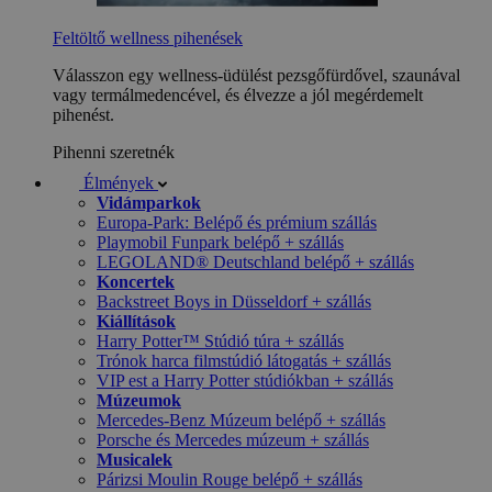
Feltöltő wellness pihenések
Válasszon egy wellness-üdülést pezsgőfürdővel, szaunával
vagy termálmedencével, és élvezze a jól megérdemelt
pihenést.
Pihenni szeretnék
Élmények
Vidámparkok
Europa-Park: Belépő és prémium szállás
Playmobil Funpark belépő + szállás
LEGOLAND® Deutschland belépő + szállás
Koncertek
Backstreet Boys in Düsseldorf + szállás
Kiállítások
Harry Potter™ Stúdió túra + szállás
Trónok harca filmstúdió látogatás + szállás
VIP est a Harry Potter stúdiókban + szállás
Múzeumok
Mercedes-Benz Múzeum belépő + szállás
Porsche és Mercedes múzeum + szállás
Musicalek
Párizsi Moulin Rouge belépő + szállás