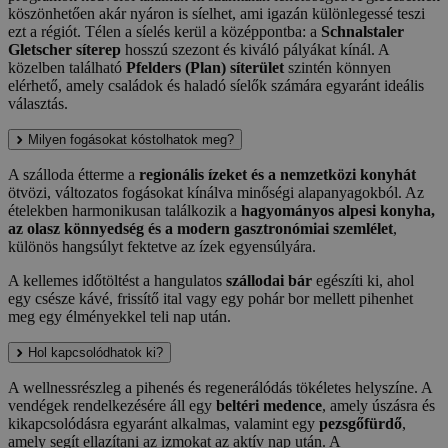
köszönhetően akár nyáron is síelhet, ami igazán különlegessé teszi
ezt a régiót. Télen a síelés kerül a középpontba: a
Schnalstaler
Gletscher síterep
hosszú szezont és kiváló pályákat kínál. A
közelben található
Pfelders (Plan) síterület
szintén könnyen
elérhető, amely családok és haladó síelők számára egyaránt ideális
választás.
Milyen fogásokat kóstolhatok meg?
A szálloda étterme a
regionális ízeket és a nemzetközi konyhát
ötvözi, változatos fogásokat kínálva minőségi alapanyagokból. Az
ételekben harmonikusan találkozik a
hagyományos alpesi konyha,
az olasz könnyedség és a modern gasztronómiai szemlélet
,
különös hangsúlyt fektetve az ízek egyensúlyára.
A kellemes időtöltést a hangulatos
szállodai bár
egészíti ki, ahol
egy csésze kávé, frissítő ital vagy egy pohár bor mellett pihenhet
meg egy élményekkel teli nap után.
Hol kapcsolódhatok ki?
A wellnessrészleg a pihenés és regenerálódás tökéletes helyszíne. A
vendégek rendelkezésére áll egy
beltéri medence
, amely úszásra és
kikapcsolódásra egyaránt alkalmas, valamint egy
pezsgőfürdő
,
amely segít ellazítani az izmokat az aktív nap után. A