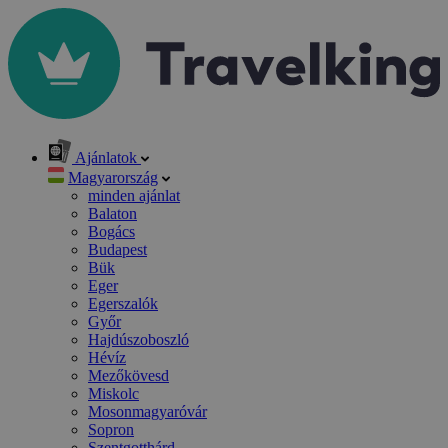
Ajánlatok
Magyarország
minden ajánlat
Balaton
Bogács
Budapest
Bük
Eger
Egerszalók
Győr
Hajdúszoboszló
Hévíz
Mezőkövesd
Miskolc
Mosonmagyaróvár
Sopron
Szentgotthárd