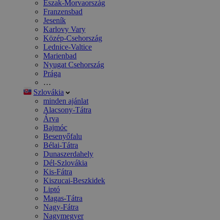
Észak-Morvaország
Franzensbad
Jeseník
Karlovy Vary
Közép-Csehország
Lednice-Valtice
Marienbad
Nyugat Csehország
Prága
…
Szlovákia
minden ajánlat
Alacsony-Tátra
Árva
Bajmóc
Besenyőfalu
Bélai-Tátra
Dunaszerdahely
Dél-Szlovákia
Kis-Fátra
Kiszucai-Beszkidek
Liptó
Magas-Tátra
Nagy-Fátra
Nagymegyer