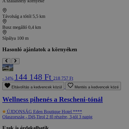
A szálláshely környéke
Távolság a tótól
5,5 km
Busz megálló
0,4 km
Sípálya
100 m
Hasonló ajánlatok a környéken
144 148 Ft
- 34%
218 757 Ft
Eltávolítás a kedvencek közül
Mentés a kedvencek közé
Wellness pihenés a Rescheni-tónál
ÚJDONSÁG
Eden Boutique Hotel ****
Olaszország - Dél-Tirol
2 fő részére, 3-tól 3 napig
Ezek is érdekelhetik