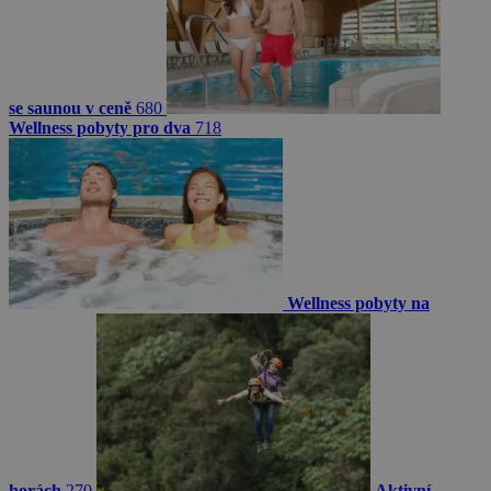
se saunou v ceně
680
Wellness pobyty pro dva
718
Wellness pobyty na
horách
270
Aktivní