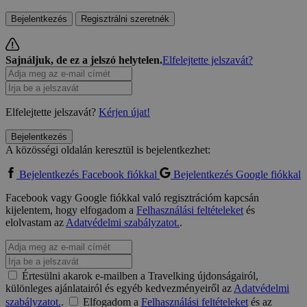
Bejelentkezés
Regisztrálni szeretnék
Sajnáljuk, de ez a jelszó helytelen.
Elfelejtette jelszavát?
Elfelejtette jelszavát?
Kérjen újat!
Bejelentkezés
A közösségi oldalán keresztül is bejelentkezhet:
Bejelentkezés Facebook fiókkal
Bejelentkezés Google fiókkal
Facebook vagy Google fiókkal való regisztrációm kapcsán
kijelentem, hogy elfogadom a
Felhasználási feltételeket
és
elolvastam az
Adatvédelmi szabályzatot.
.
Értesülni akarok e-mailben a Travelking újdonságairól,
különleges ajánlatairól és egyéb kedvezményeiről az
Adatvédelmi
szabályzatot.
.
Elfogadom a
Felhasználási feltételeket
és az