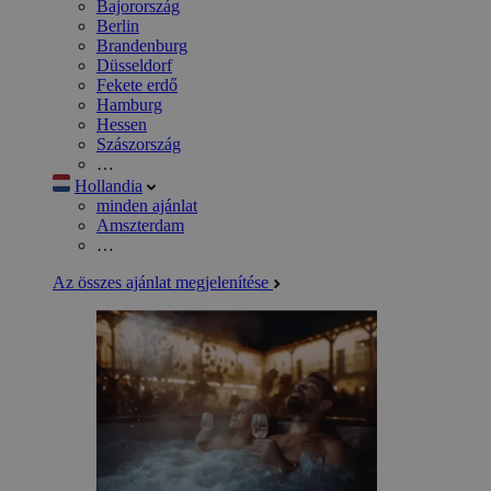
Bajorország
Berlin
Brandenburg
Düsseldorf
Fekete erdő
Hamburg
Hessen
Szászország
…
Hollandia
minden ajánlat
Amszterdam
…
Az összes ajánlat megjelenítése