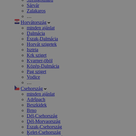
Sárvár
Zalakaros
…
Horvátország
minden ajánlat
Dalmácia
Észak-Dalmácia
Horvát szigetek
Isztria
Krk sziget
Kvarner-öböl
Közép-Dalmácia
Pag sziget
Vodice
…
Csehország
minden ajánlat
Adršpach
Beszkidek
Brno
Dél-Csehország
Dél-Morvaország
Észak-Csehország
Kelet-Csehország