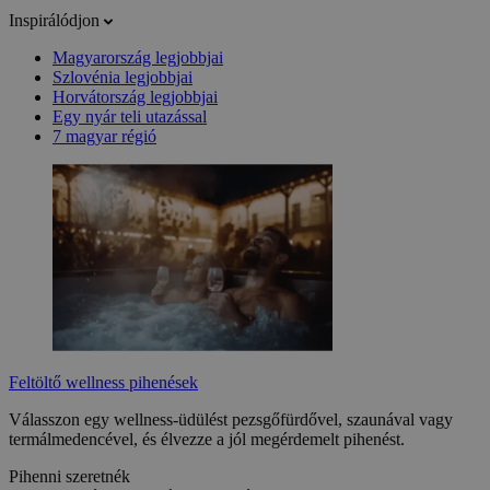
Inspirálódjon
Magyarország legjobbjai
Szlovénia legjobbjai
Horvátország legjobbjai
Egy nyár teli utazással
7 magyar régió
Feltöltő wellness pihenések
Válasszon egy wellness-üdülést pezsgőfürdővel, szaunával vagy
termálmedencével, és élvezze a jól megérdemelt pihenést.
Pihenni szeretnék