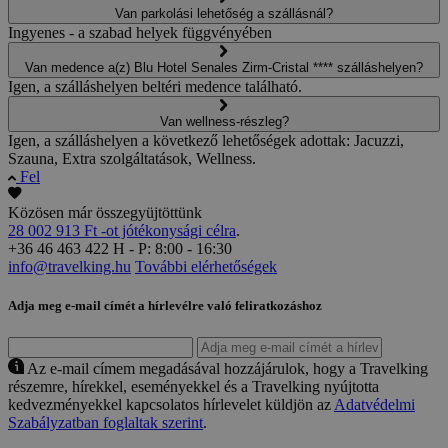
Van parkolási lehetőség a szállásnál?
Ingyenes - a szabad helyek függvényében
Van medence a(z) Blu Hotel Senales Zirm-Cristal **** szálláshelyen?
Igen, a szálláshelyen beltéri medence található.
Van wellness-részleg?
Igen, a szálláshelyen a következő lehetőségek adottak: Jacuzzi,
Szauna, Extra szolgáltatások, Wellness.
Fel
Közösen már összegyüjtöttünk
28 002 913 Ft -ot jótékonysági célra
.
+36 46 463 422
H - P: 8:00 - 16:30
info@travelking.hu
További elérhetőségek
Adja meg e-mail címét a hírlevélre való feliratkozáshoz
Az e-mail címem megadásával hozzájárulok, hogy a Travelking
részemre, hírekkel, eseményekkel és a Travelking nyújtotta
kedvezményekkel kapcsolatos hírlevelet küldjön az
Adatvédelmi
Szabályzatban foglaltak szerint
.