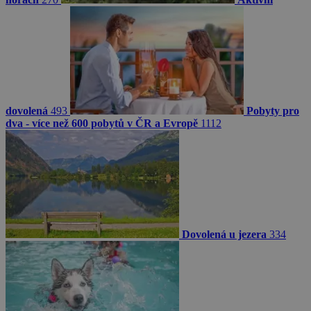
dovolená
493
Pobyty pro
dva - více než 600 pobytů v ČR a Evropě
1112
Dovolená u jezera
334