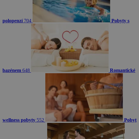
polopenzí
704
Pobyty s
bazénem
648
Romantické
wellness pobyty
552
Pobyt