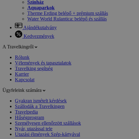
Színház
Aquaparkok
Therme Erding belépő + prémium szállás
Water World Rulantica: belépő és szállás
Ajándékutalvány
Kedvezmények
A Travelkingről
Rólunk
Vélemények és tapasztalatok
Travelking segítség
Karrier
Kapcsolat
Ügyfeleink számára
Gyakran ismételt kérdések
Szállodák a Travelkingen
Travelpedia
Hűségprogram
Személyesen ellenőrzött szállások
Nyár, utazással tele
Utazási élmények Szép-kártyával