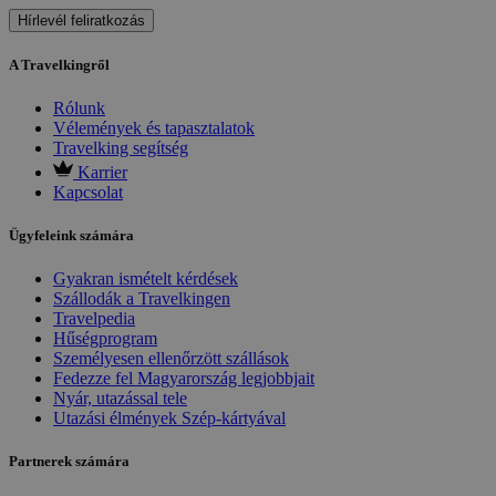
Hírlevél feliratkozás
A Travelkingről
Rólunk
Vélemények és tapasztalatok
Travelking segítség
Karrier
Kapcsolat
Ügyfeleink számára
Gyakran ismételt kérdések
Szállodák a Travelkingen
Travelpedia
Hűségprogram
Személyesen ellenőrzött szállások
Fedezze fel Magyarország legjobbjait
Nyár, utazással tele
Utazási élmények Szép-kártyával
Partnerek számára