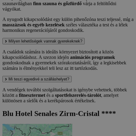
szaunavilágban
finn szauna és gőzfürdő
várja a feltöltődni
vágyókat.
A nyugodt kikapcsolódást egy külön pihenőzóna teszi teljessé, míg a
masszázsok és egyéb kezelések
széles választéka a test és a lélek
harmonikus regenerációjáról gondoskodik.
Milyen lehetőségek vannak gyerekeknek?
A családok számára is ideális környezet biztosított a közös
kikapcsolódáshoz. A szezon idején
animációs programok
gondoskodnak a gyermekek szórakoztatásáról, így a legkisebbek
számára is élményekkel teli lesz az itt tartózkodás.
Mi teszi egyedivé a szálláshelyet?
A vendégek további szolgáltatásokat is igénybe vehetnek, többek
között a
fitnesztermet
és a
sportfelszerelés-tárolót
, amelyet
különösen a síelők és a kerékpárosok értékelnek.
Blu Hotel Senales Zirm-Cristal ****