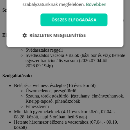
szabályzatunknak megfelelően.
Bővebben
Szállás:
ÖSSZES ELFOGADÁSA
Szállás egy Ön által választott szobában a Blu Hotel Senales
Zirm-Cristal **** szállodában
RÉSZLETEK MEGJELENÍTÉSE
Ellátás:
Félpanzió plusz ellátás a teljes tartózkodás alatt
Svédasztalos reggeli
Svédasztalos vacsora + italok (házi bor és víz); hetente
egyszer tradicionális vacsora (2026.07.04-től
2026.09.19-ig)
Szolgáltatások:
Belépés a wellnessrészlegbe (16 éves kortól)
Úszómedence, pezsgőfürdő
Szauna, török gőzfürdő, jégzuhany, élményzuhanyok,
Kneipp-taposó, pihenőszobák
Fitneszterem
Mini klub gyermekeknek (4-11 éves kor közöt, 07.04. -
08.28. között, napi 5 órában, heti 6 nap)
Hetente háromszor élőzene a vacsorához (07.04. - 09.19.
között)