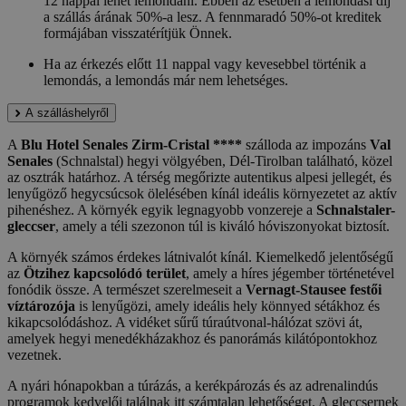
12 nappal lehet lemondani. Ebben az esetben a lemondási díj
a szállás árának 50%-a lesz. A fennmaradó 50%-ot kreditek
formájában visszatérítjük Önnek.
Ha az érkezés előtt 11 nappal vagy kevesebbel történik a
lemondás, a lemondás már nem lehetséges.
A szálláshelyről
A
Blu Hotel Senales Zirm-Cristal ****
szálloda az impozáns
Val
Senales
(Schnalstal) hegyi völgyében, Dél-Tirolban található, közel
az osztrák határhoz. A térség megőrizte autentikus alpesi jellegét, és
lenyűgöző hegycsúcsok ölelésében kínál ideális környezetet az aktív
pihenéshez. A környék egyik legnagyobb vonzereje a
Schnalstaler-
gleccser
, amely a téli szezonon túl is kiváló hóviszonyokat biztosít.
A környék számos érdekes látnivalót kínál. Kiemelkedő jelentőségű
az
Ötzihez kapcsolódó terület
, amely a híres jégember történetével
fonódik össze. A természet szerelmeseit a
Vernagt-Stausee festői
víztározója
is lenyűgözi, amely ideális hely könnyed sétákhoz és
kikapcsolódáshoz. A vidéket sűrű túraútvonal-hálózat szövi át,
amelyek hegyi menedékházakhoz és panorámás kilátópontokhoz
vezetnek.
A nyári hónapokban a túrázás, a kerékpározás és az adrenalindús
programok kedvelői találnak itt számtalan lehetőséget. A gleccsernek