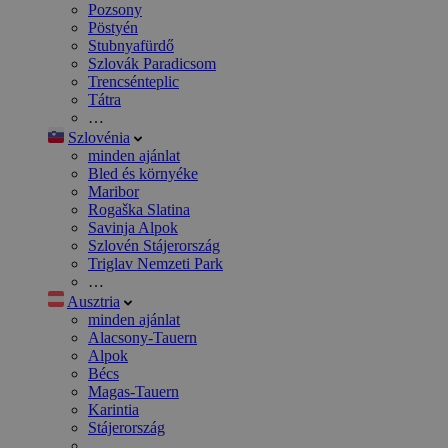
Pozsony
Pöstyén
Stubnyafürdő
Szlovák Paradicsom
Trencsénteplic
Tátra
…
Szlovénia
minden ajánlat
Bled és környéke
Maribor
Rogaška Slatina
Savinja Alpok
Szlovén Stájerország
Triglav Nemzeti Park
…
Ausztria
minden ajánlat
Alacsony-Tauern
Alpok
Bécs
Magas-Tauern
Karintia
Stájerország
…