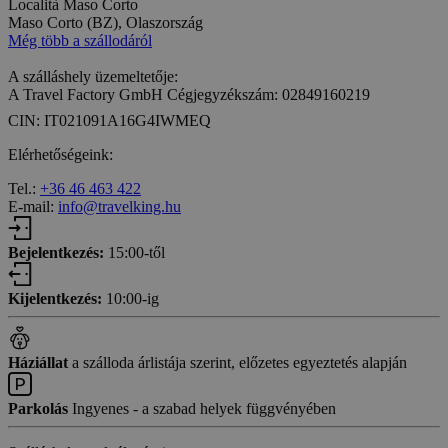
Località Maso Corto
Maso Corto (BZ), Olaszország
Még több a szállodáról
A szálláshely üzemeltetője:
A Travel Factory GmbH Cégjegyzékszám: 02849160219
CIN: IT021091A16G4IWMEQ
Elérhetőségeink:
Tel.:
+36 46 463 422
E-mail:
info@travelking.hu
Bejelentkezés:
15:00-től
Kijelentkezés:
10:00-ig
Háziállat
a szálloda árlistája szerint, előzetes egyeztetés alapján
Parkolás
Ingyenes - a szabad helyek függvényében