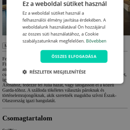
Ez a weboldal sütiket használ
Ez a weboldal sütiket használ a
felhasználói élmény javítása érdekében. A
weboldalunk használatával Ön hozzájárul
az összes süti használatához, a Cookie
szabályzatunknak megfelelően.
Bővebben
Megerősítés
ÖSSZES ELFOGADÁSA
Fedezze fel a romantikus Verona varázsát, és élvezze a pihenést a
Firenze Hotel **** szállodában közvetlenül a Porta Nuovanál,
amely kiváló kiindulópont a történelmi központ felfedezéséhez. A
RÉSZLETEK MEGJELENÍTÉSE
csomagunknak köszönhetően gazdag svédasztalos reggelit élvezhet,
így minden napot kellemesen kezdhet. Látogasson el az ikonikus
Arénához, fedezze fel Júlia házát, vagy látogasson el a közeli
Garda-tóhoz. A szálloda tökéletes választás pároknak és
történelemrajongóknak, akik szeretnék magukba szívni Észak-
Olaszország igazi hangulatát.
Csomagtartalom