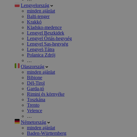
Lengyelország
minden ajánlat
Balti-tenger
Krakkó
Kladsko-medence
Lengyel Beszkidek
Lengyel Óriás-hegység
Lengyel Sas-hegység
Lengyel-Tátra
Polanica Zdrój
…
Olaszország
minden ajánlat
Bibione
Dél-Tirol
Garda-tó
Rimini és környéke
Toszkána
Trento
Velence
…
Németország
minden ajánlat
Baden-Württemberg