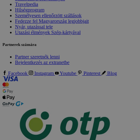
Travelpedia
Hűségprogram
Személyesen ellenőrzött szállások
Fedezze fel Magyarország legjobbjait
Nyár, utazással tele
Utazási élmények Szép-kártyával
Partnerek számára
Partner szeretnék lenni
Bejelentkezés az extranetbe
Facebook
Instagram
Youtube
Pinterest
Blog