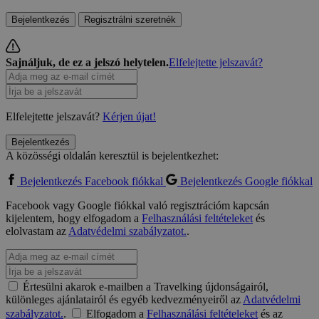
Bejelentkezés
Regisztrálni szeretnék
Sajnáljuk, de ez a jelszó helytelen.
Elfelejtette jelszavát?
Elfelejtette jelszavát?
Kérjen újat!
Bejelentkezés
A közösségi oldalán keresztül is bejelentkezhet:
Bejelentkezés Facebook fiókkal
Bejelentkezés Google fiókkal
Facebook vagy Google fiókkal való regisztrációm kapcsán
kijelentem, hogy elfogadom a
Felhasználási feltételeket
és
elolvastam az
Adatvédelmi szabályzatot.
.
Értesülni akarok e-mailben a Travelking újdonságairól,
különleges ajánlatairól és egyéb kedvezményeiről az
Adatvédelmi
szabályzatot.
.
Elfogadom a
Felhasználási feltételeket
és az