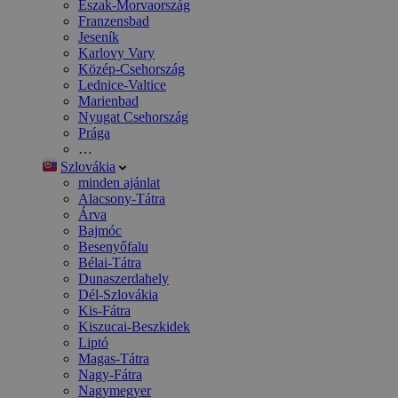
Észak-Morvaország
Franzensbad
Jeseník
Karlovy Vary
Közép-Csehország
Lednice-Valtice
Marienbad
Nyugat Csehország
Prága
…
Szlovákia
minden ajánlat
Alacsony-Tátra
Árva
Bajmóc
Besenyőfalu
Bélai-Tátra
Dunaszerdahely
Dél-Szlovákia
Kis-Fátra
Kiszucai-Beszkidek
Liptó
Magas-Tátra
Nagy-Fátra
Nagymegyer