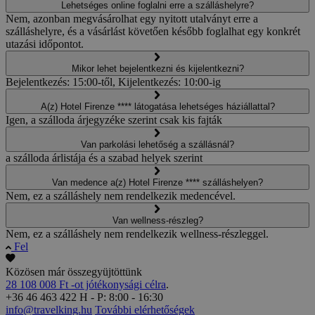
Lehetséges online foglalni erre a szálláshelyre?
Nem, azonban megvásárolhat egy nyitott utalványt erre a
szálláshelyre, és a vásárlást követően később foglalhat egy konkrét
utazási időpontot.
Mikor lehet bejelentkezni és kijelentkezni?
Bejelentkezés: 15:00-től, Kijelentkezés: 10:00-ig
A(z) Hotel Firenze **** látogatása lehetséges háziállattal?
Igen, a szálloda árjegyzéke szerint csak kis fajták
Van parkolási lehetőség a szállásnál?
a szálloda árlistája és a szabad helyek szerint
Van medence a(z) Hotel Firenze **** szálláshelyen?
Nem, ez a szálláshely nem rendelkezik medencével.
Van wellness-részleg?
Nem, ez a szálláshely nem rendelkezik wellness-részleggel.
Fel
Közösen már összegyüjtöttünk
28 108 008 Ft -ot jótékonysági célra
.
+36 46 463 422
H - P: 8:00 - 16:30
info@travelking.hu
További elérhetőségek