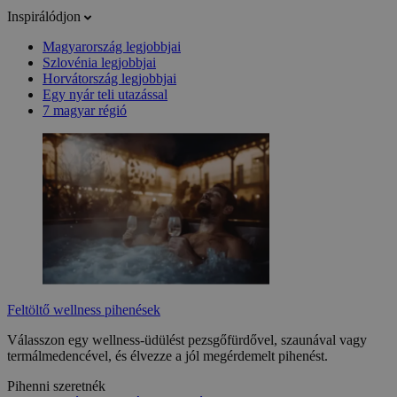
Inspirálódjon
Magyarország legjobbjai
Szlovénia legjobbjai
Horvátország legjobbjai
Egy nyár teli utazással
7 magyar régió
Feltöltő wellness pihenések
Válasszon egy wellness-üdülést pezsgőfürdővel, szaunával vagy
termálmedencével, és élvezze a jól megérdemelt pihenést.
Pihenni szeretnék