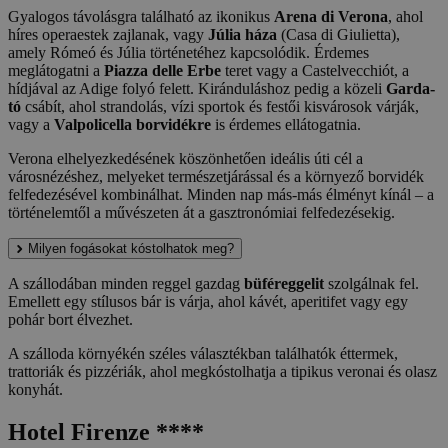
Gyalogos távolásgra található az ikonikus
Arena di Verona
, ahol
híres operaestek zajlanak, vagy
Júlia háza
(Casa di Giulietta),
amely Rómeó és Júlia történetéhez kapcsolódik. Érdemes
meglátogatni a
Piazza delle Erbe
teret vagy a Castelvecchiót, a
hídjával az Adige folyó felett. Kiránduláshoz pedig a közeli
Garda-
tó
csábít, ahol strandolás, vízi sportok és festői kisvárosok várják,
vagy a
Valpolicella borvidékre
is érdemes ellátogatnia.
Verona elhelyezkedésének köszönhetően ideális úti cél a
városnézéshez, melyeket természetjárással és a környező borvidék
felfedezésével kombinálhat. Minden nap más-más élményt kínál – a
történelemtől a művészeten át a gasztronómiai felfedezésekig.
Milyen fogásokat kóstolhatok meg?
A szállodában minden reggel gazdag
büféreggelit
szolgálnak fel.
Emellett egy stílusos bár is várja, ahol kávét, aperitifet vagy egy
pohár bort élvezhet.
A szálloda környékén széles választékban találhatók éttermek,
trattoriák és pizzériák, ahol megkóstolhatja a tipikus veronai és olasz
konyhát.
Hotel Firenze ****