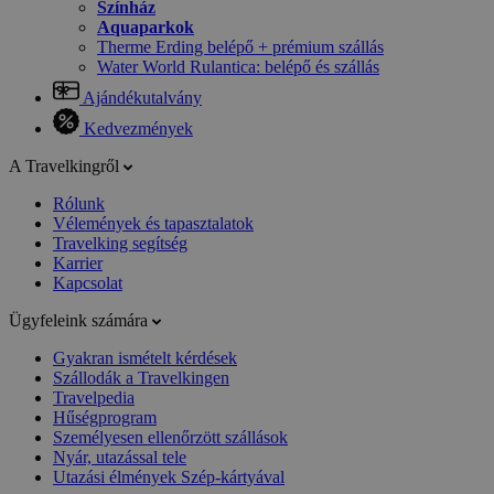
Színház
Aquaparkok
Therme Erding belépő + prémium szállás
Water World Rulantica: belépő és szállás
Ajándékutalvány
Kedvezmények
A Travelkingről
Rólunk
Vélemények és tapasztalatok
Travelking segítség
Karrier
Kapcsolat
Ügyfeleink számára
Gyakran ismételt kérdések
Szállodák a Travelkingen
Travelpedia
Hűségprogram
Személyesen ellenőrzött szállások
Nyár, utazással tele
Utazási élmények Szép-kártyával