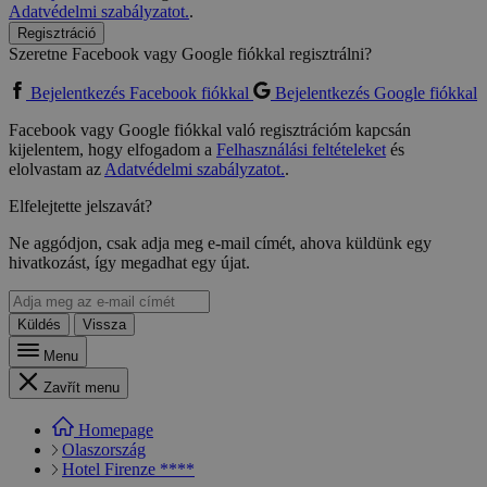
Adatvédelmi szabályzatot.
.
Regisztráció
Szeretne Facebook vagy Google fiókkal regisztrálni?
Bejelentkezés Facebook fiókkal
Bejelentkezés Google fiókkal
Facebook vagy Google fiókkal való regisztrációm kapcsán
kijelentem, hogy elfogadom a
Felhasználási feltételeket
és
elolvastam az
Adatvédelmi szabályzatot.
.
Elfelejtette jelszavát?
Ne aggódjon, csak adja meg e-mail címét, ahova küldünk egy
hivatkozást, így megadhat egy újat.
Küldés
Vissza
Menu
Zavřít menu
Homepage
Olaszország
Hotel Firenze ****