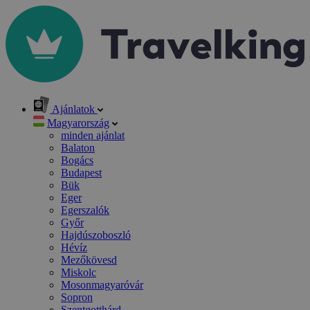
Ajánlatok
Magyarország
minden ajánlat
Balaton
Bogács
Budapest
Bük
Eger
Egerszalók
Győr
Hajdúszoboszló
Hévíz
Mezőkövesd
Miskolc
Mosonmagyaróvár
Sopron
Szentgotthárd