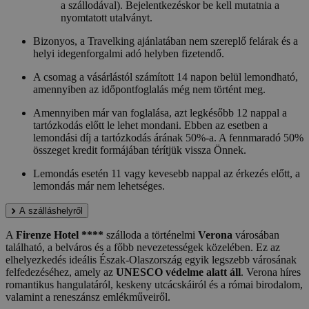
a szállodával). Bejelentkezéskor be kell mutatnia a
nyomtatott utalványt.
Bizonyos, a Travelking ajánlatában nem szereplő felárak és a
helyi idegenforgalmi adó helyben fizetendő.
A csomag a vásárlástól számított 14 napon belül lemondható,
amennyiben az időpontfoglalás még nem történt meg.
Amennyiben már van foglalása, azt legkésőbb 12 nappal a
tartózkodás előtt le lehet mondani. Ebben az esetben a
lemondási díj a tartózkodás árának 50%-a. A fennmaradó 50%
összeget kredit formájában térítjük vissza Önnek.
Lemondás esetén 11 vagy kevesebb nappal az érkezés előtt, a
lemondás már nem lehetséges.
A szálláshelyről
A
Firenze Hotel ****
szálloda a történelmi
Verona
városában
található, a belváros és a főbb nevezetességek közelében. Ez az
elhelyezkedés ideális Észak-Olaszország egyik legszebb városának
felfedezéséhez, amely az
UNESCO védelme alatt áll
. Verona híres
romantikus hangulatáról, keskeny utcácskáiról és a római birodalom,
valamint a reneszánsz emlékműveiről.