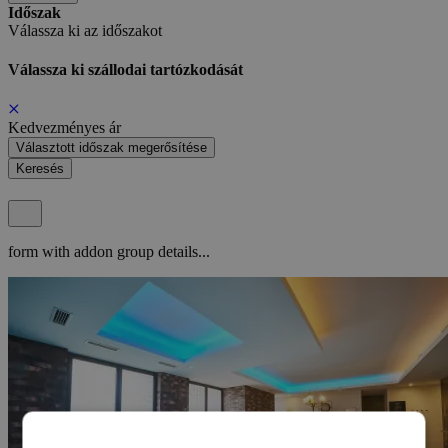
Időszak
Válassza ki az időszakot
Válassza ki szállodai tartózkodását
Kedvezményes ár
Választott időszak megerősítése
Keresés
form with addon group details...