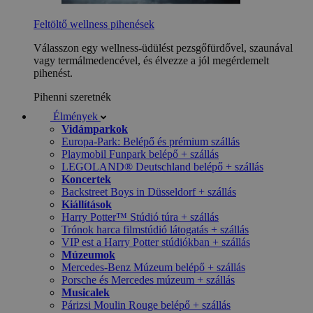
Feltöltő wellness pihenések
Válasszon egy wellness-üdülést pezsgőfürdővel, szaunával
vagy termálmedencével, és élvezze a jól megérdemelt
pihenést.
Pihenni szeretnék
Élmények
Vidámparkok
Europa-Park: Belépő és prémium szállás
Playmobil Funpark belépő + szállás
LEGOLAND® Deutschland belépő + szállás
Koncertek
Backstreet Boys in Düsseldorf + szállás
Kiállítások
Harry Potter™ Stúdió túra + szállás
Trónok harca filmstúdió látogatás + szállás
VIP est a Harry Potter stúdiókban + szállás
Múzeumok
Mercedes-Benz Múzeum belépő + szállás
Porsche és Mercedes múzeum + szállás
Musicalek
Párizsi Moulin Rouge belépő + szállás