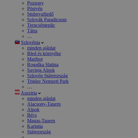
Pozsony
Pöstyén
Stubnyafürdő
Szlovák Paradicsom
Trencsénteplic
Tátra
…
Szlovénia
minden ajánlat
Bled és környéke
Maribor
Rogaška Slatina
Savinja Alpok
Szlovén Stájerország
Triglav Nemzeti Park
…
Ausztria
minden ajánlat
Alacsony-Tauern
Alpok
Bécs
Magas-Tauern
Karintia
Stájerország
…