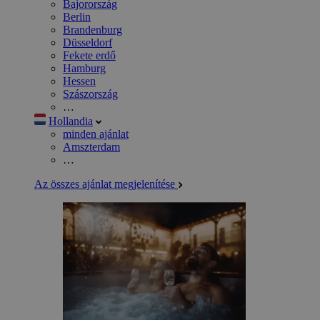
Bajorország
Berlin
Brandenburg
Düsseldorf
Fekete erdő
Hamburg
Hessen
Szászország
…
Hollandia
minden ajánlat
Amszterdam
…
Az összes ajánlat megjelenítése