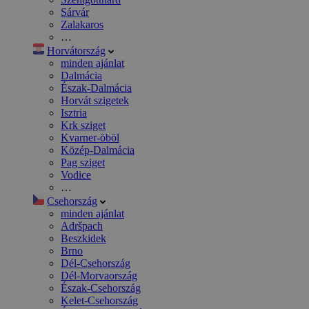
Sárvár
Zalakaros
…
Horvátország
minden ajánlat
Dalmácia
Észak-Dalmácia
Horvát szigetek
Isztria
Krk sziget
Kvarner-öböl
Közép-Dalmácia
Pag sziget
Vodice
…
Csehország
minden ajánlat
Adršpach
Beszkidek
Brno
Dél-Csehország
Dél-Morvaország
Észak-Csehország
Kelet-Csehország