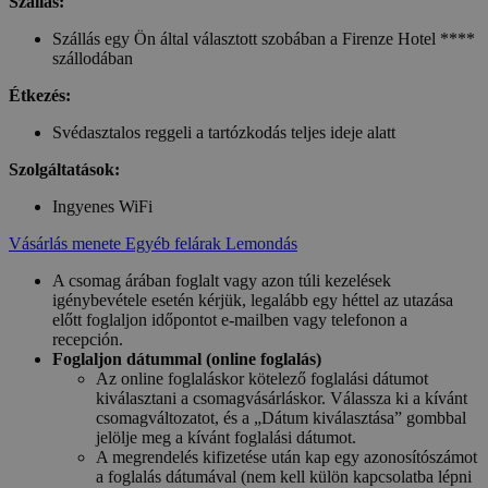
Szállás:
Szállás egy Ön által választott szobában a Firenze Hotel ****
szállodában
Étkezés:
Svédasztalos reggeli a tartózkodás teljes ideje alatt
Szolgáltatások:
Ingyenes WiFi
Vásárlás menete
Egyéb felárak
Lemondás
A csomag árában foglalt vagy azon túli kezelések
igénybevétele esetén kérjük, legalább egy héttel az utazása
előtt foglaljon időpontot e-mailben vagy telefonon a
recepción.
Foglaljon dátummal (online foglalás)
Az online foglaláskor kötelező foglalási dátumot
kiválasztani a csomagvásárláskor. Válassza ki a kívánt
csomagváltozatot, és a „Dátum kiválasztása” gombbal
jelölje meg a kívánt foglalási dátumot.
A megrendelés kifizetése után kap egy azonosítószámot
a foglalás dátumával (nem kell külön kapcsolatba lépni