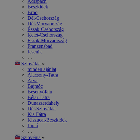
Adršpach
Beszkidek
Brno
Dél-Csehország
Dél-Morvaország
Észak-Csehország
Kelet-Csehország
Észak-Morvaország
Franzensbad
Jeseník
…
Szlovákia
minden ajánlat
Alacsony-Tátra
Árva
Bajmóc
Besenyőfalu
Bélai-Tátra
Dunaszerdahely
Dél-Szlovákia
Kis-Fátra
Kiszucai-Beszkidek
Liptó
…
Szlovénia