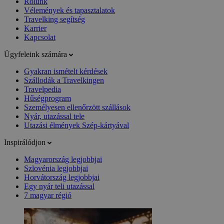
Rólunk
Vélemények és tapasztalatok
Travelking segítség
Karrier
Kapcsolat
Ügyfeleink számára
Gyakran ismételt kérdések
Szállodák a Travelkingen
Travelpedia
Hűségprogram
Személyesen ellenőrzött szállások
Nyár, utazással tele
Utazási élmények Szép-kártyával
Inspirálódjon
Magyarország legjobbjai
Szlovénia legjobbjai
Horvátország legjobbjai
Egy nyár teli utazással
7 magyar régió