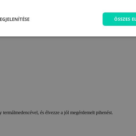
EGJELENÍTÉSE
ÖSSZES 
 termálmedencével, és élvezze a jól megérdemelt pihenést.