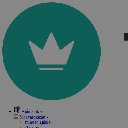
Ajánlatok
Magyarország
minden ajánlat
Balaton