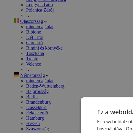
Lengyel-Tátra
Polanica Zdrój
…
Olaszország
minden ajánlat
Bibione
Dél-Tirol
Garda-tó
Rimini és környéke
Toszkána
Trento
Velence
…
Németország
minden ajánlat
Baden-Württemberg
Bajorország
Berlin
Brandenburg
Düsseldorf
Ez a webolda
Fekete erdő
Hamburg
Ez a weboldal süt
Hessen
használatával Ön 
Szászország