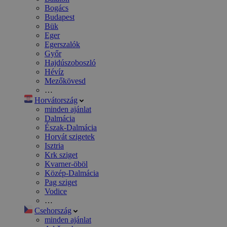
Bogács
Budapest
Bük
Eger
Egerszalók
Győr
Hajdúszoboszló
Hévíz
Mezőkövesd
…
Horvátország
minden ajánlat
Dalmácia
Észak-Dalmácia
Horvát szigetek
Isztria
Krk sziget
Kvarner-öböl
Közép-Dalmácia
Pag sziget
Vodice
…
Csehország
minden ajánlat