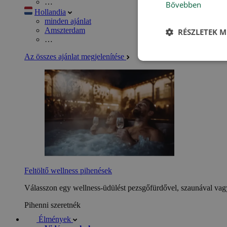
…
Bővebben
Hollandia
minden ajánlat
Amszterdam
RÉSZLETEK M
…
Az összes ajánlat megjelenítése
Feltöltő wellness pihenések
Válasszon egy wellness-üdülést pezsgőfürdővel, szaunával vagy
Pihenni szeretnék
Élmények