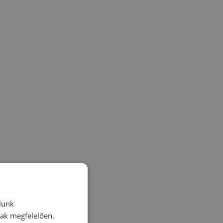
lunk
nak megfelelően.