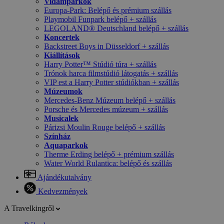
Vidámparkok
Europa-Park: Belépő és prémium szállás
Playmobil Funpark belépő + szállás
LEGOLAND® Deutschland belépő + szállás
Koncertek
Backstreet Boys in Düsseldorf + szállás
Kiállítások
Harry Potter™ Stúdió túra + szállás
Trónok harca filmstúdió látogatás + szállás
VIP est a Harry Potter stúdiókban + szállás
Múzeumok
Mercedes-Benz Múzeum belépő + szállás
Porsche és Mercedes múzeum + szállás
Musicalek
Párizsi Moulin Rouge belépő + szállás
Színház
Aquaparkok
Therme Erding belépő + prémium szállás
Water World Rulantica: belépő és szállás
Ajándékutalvány
Kedvezmények
A Travelkingről