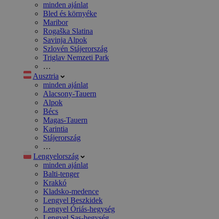
minden ajánlat
Bled és környéke
Maribor
Rogaška Slatina
Savinja Alpok
Szlovén Stájerország
Triglav Nemzeti Park
…
Ausztria
minden ajánlat
Alacsony-Tauern
Alpok
Bécs
Magas-Tauern
Karintia
Stájerország
…
Lengyelország
minden ajánlat
Balti-tenger
Krakkó
Kladsko-medence
Lengyel Beszkidek
Lengyel Óriás-hegység
Lengyel Sas-hegység