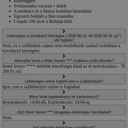
Büféreggeli
Svédasztalos vacsora + italok
A medence és a fitnesz korlátlan használata
Egyszeri belépés a finn szaunába
Csupán 100 m-re a Bohinji-tótól
Lehetséges a következő hétvégére ( 2026.08.14.-től 2026.08.16.-ig? )
ide foglalni?
Nem, ez a szálláshely sajnos nem rendelkezik szabad szobákkal a
következő hétvégére.
Mennyibe kerül a Hotel Jezero **** szállásra szóló pihenés?
Hotel Jezero **** többféle lehetőséget kínál az itt tartózkodásra - 78
290 Ft -tól
Lehetséges online foglalni erre a szálláshelyre?
Igen, erre a szálláshelyre online is foglalhat.
Mikor lehet bejelentkezni és kijelentkezni?
Bejelentkezés: 14:00-től, Kijelentkezés: 10:00-ig
A(z) Hotel Jezero **** látogatása lehetséges háziállattal?
Nem.
Van parkolási lehetőség a szállásnál?