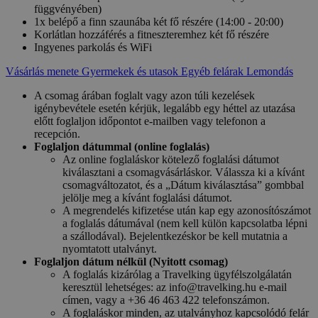
függvényében)
1x belépő a finn szaunába két fő részére (14:00 - 20:00)
Korlátlan hozzáférés a fitneszteremhez két fő részére
Ingyenes parkolás és WiFi
Vásárlás menete
Gyermekek és utasok
Egyéb felárak
Lemondás
A csomag árában foglalt vagy azon túli kezelések
igénybevétele esetén kérjük, legalább egy héttel az utazása
előtt foglaljon időpontot e-mailben vagy telefonon a
recepción.
Foglaljon dátummal (online foglalás)
Az online foglaláskor kötelező foglalási dátumot
kiválasztani a csomagvásárláskor. Válassza ki a kívánt
csomagváltozatot, és a „Dátum kiválasztása” gombbal
jelölje meg a kívánt foglalási dátumot.
A megrendelés kifizetése után kap egy azonosítószámot
a foglalás dátumával (nem kell külön kapcsolatba lépni
a szállodával). Bejelentkezéskor be kell mutatnia a
nyomtatott utalványt.
Foglaljon dátum nélkül (Nyitott csomag)
A foglalás kizárólag a Travelking ügyfélszolgálatán
keresztül lehetséges: az info@travelking.hu e-mail
címen, vagy a +36 46 463 422 telefonszámon.
A foglaláskor minden, az utalványhoz kapcsolódó felár