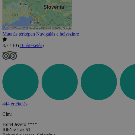
Mutatás térképen
Navigálás a helyszínre
8,7 / 10
(
16 értékelés
)
444 értékelés
Cím:
Hotel Jezero ****
Ribčev Laz 51