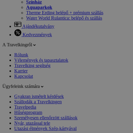
Színház
Aquaparkok
Therme Erding belépő + prémium szállás
Water World Rulantica: belépő és szállás
Ajándékutalvány
Kedvezmények
A Travelkingről
Rólunk
Vélemények és tapasztalatok
Travelking segítség
Karrier
Kapcsolat
Ügyfeleink számára
Gyakran ismételt kérdések
Szállodák a Travelkingen
Travelpedia
Hűségprogram
Személyesen ellenőrzött szállások
Nyár, utazással tele
Utazási élmények Szép-kártyával