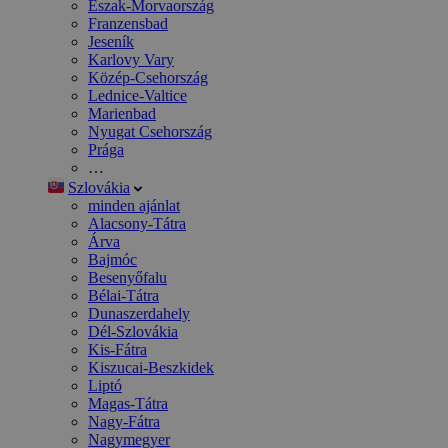
Észak-Morvaország
Franzensbad
Jeseník
Karlovy Vary
Közép-Csehország
Lednice-Valtice
Marienbad
Nyugat Csehország
Prága
…
Szlovákia
minden ajánlat
Alacsony-Tátra
Árva
Bajmóc
Besenyőfalu
Bélai-Tátra
Dunaszerdahely
Dél-Szlovákia
Kis-Fátra
Kiszucai-Beszkidek
Liptó
Magas-Tátra
Nagy-Fátra
Nagymegyer