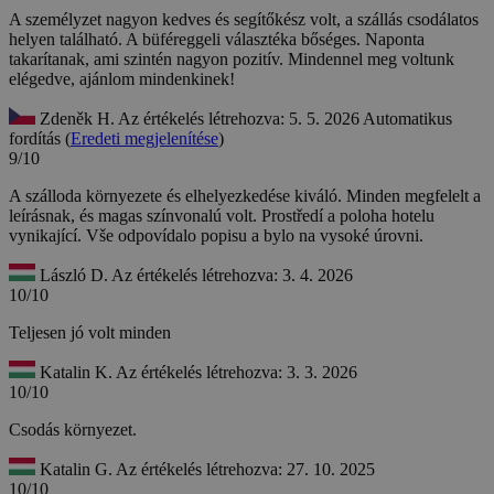
A személyzet nagyon kedves és segítőkész volt, a szállás csodálatos
helyen található. A büféreggeli választéka bőséges. Naponta
takarítanak, ami szintén nagyon pozitív. Mindennel meg voltunk
elégedve, ajánlom mindenkinek!
Zdeněk H.
Az értékelés létrehozva: 5. 5. 2026
Automatikus
fordítás (
Eredeti megjelenítése
)
9/10
A szálloda környezete és elhelyezkedése kiváló. Minden megfelelt a
leírásnak, és magas színvonalú volt.
Prostředí a poloha hotelu
vynikající. Vše odpovídalo popisu a bylo na vysoké úrovni.
László D.
Az értékelés létrehozva: 3. 4. 2026
10/10
Teljesen jó volt minden
Katalin K.
Az értékelés létrehozva: 3. 3. 2026
10/10
Csodás környezet.
Katalin G.
Az értékelés létrehozva: 27. 10. 2025
10/10