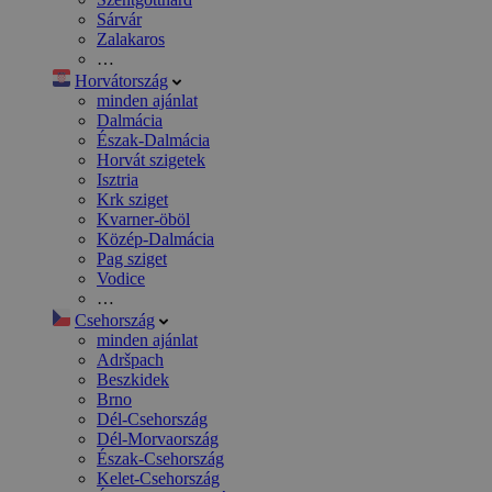
Sárvár
Zalakaros
…
Horvátország
minden ajánlat
Dalmácia
Észak-Dalmácia
Horvát szigetek
Isztria
Krk sziget
Kvarner-öböl
Közép-Dalmácia
Pag sziget
Vodice
…
Csehország
minden ajánlat
Adršpach
Beszkidek
Brno
Dél-Csehország
Dél-Morvaország
Észak-Csehország
Kelet-Csehország