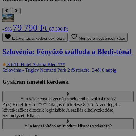
79 790 Ft
- 9%
87 390 Ft
Eltávolítás a kedvencek közül
Mentés a kedvencek közé
Szlovénia: Fényűző szálloda a Bledi-tónál
8.6/10
Hotel Astoria Bled ***
Szlovénia - Triglav Nemzeti Park
2 fő részére, 3-tól 8 napig
Gyakran ismételt kérdések
Mi a véleménye a vendégeknek erről a szálláshelyről?
A(z) Hotel Jezero **** átlagos értékelése 8.7/5. A vendégek a
következőket dicsérik leginkább: A szállás elhelyezkedése,
Személyzet, Ellátás
Mi a legcsábítóbb az itt töltött kikapcsolódásban?