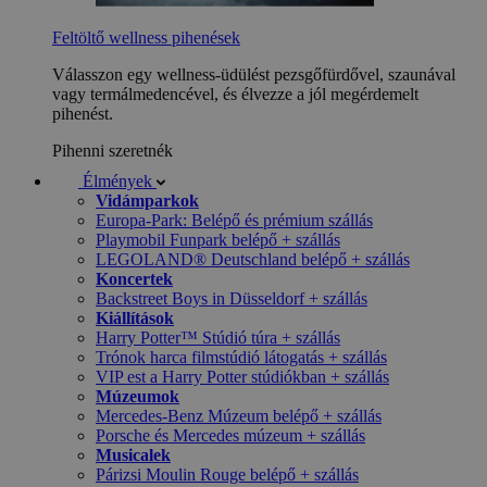
Feltöltő wellness pihenések
Válasszon egy wellness-üdülést pezsgőfürdővel, szaunával
vagy termálmedencével, és élvezze a jól megérdemelt
pihenést.
Pihenni szeretnék
Élmények
Vidámparkok
Europa-Park: Belépő és prémium szállás
Playmobil Funpark belépő + szállás
LEGOLAND® Deutschland belépő + szállás
Koncertek
Backstreet Boys in Düsseldorf + szállás
Kiállítások
Harry Potter™ Stúdió túra + szállás
Trónok harca filmstúdió látogatás + szállás
VIP est a Harry Potter stúdiókban + szállás
Múzeumok
Mercedes-Benz Múzeum belépő + szállás
Porsche és Mercedes múzeum + szállás
Musicalek
Párizsi Moulin Rouge belépő + szállás