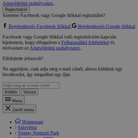
Adatvédelmi szabályzatot.
.
Regisztráció
Szeretne Facebook vagy Google fiókkal regisztrálni?
Bejelentkezés Facebook fiókkal
Bejelentkezés Google fiókkal
Facebook vagy Google fiókkal való regisztrációm kapcsán
kijelentem, hogy elfogadom a
Felhasználási feltételeket
és
elolvastam az
Adatvédelmi szabályzatot.
.
Elfelejtette jelszavát?
Ne aggódjon, csak adja meg e-mail címét, ahova küldünk egy
hivatkozást, így megadhat egy újat.
Küldés
Vissza
Menu
Zavřít menu
Homepage
Szlovénia
Triglav Nemzeti Park