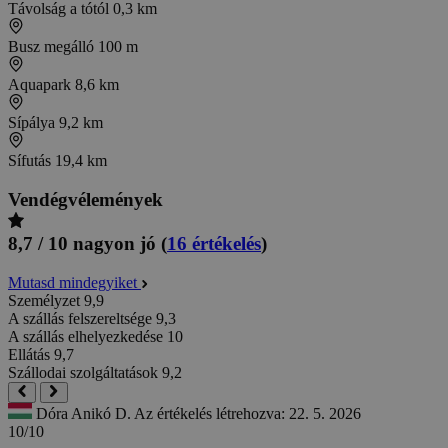
Távolság a tótól
0,3 km
Busz megálló
100 m
Aquapark
8,6 km
Sípálya
9,2 km
Sífutás
19,4 km
Vendégvélemények
8,7 / 10
nagyon jó
(
16 értékelés
)
Mutasd mindegyiket
Személyzet
9,9
A szállás felszereltsége
9,3
A szállás elhelyezkedése
10
Ellátás
9,7
Szállodai szolgáltatások
9,2
Dóra Anikó D.
Az értékelés létrehozva: 22. 5. 2026
10/10