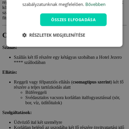
reggeli vagy a félpanziós ellátás között. Ezen felül utalványunknak
szabályzatunknak megfelelően.
Bővebben
köszönhetően korlátlanul élvezheti a beltéri medencét és a finn
szauna egyszeri használatát. Az aktív pihenés szerelmesei pedig a
fitnesztermet is kipróbálhatják.
ÖSSZES ELFOGADÁSA
Csomagtartalom
RÉSZLETEK MEGJELENÍTÉSE
Szállás:
Szállás két fő részére egy kétágyas szobában a Hotel Jezero
**** szállodában
Ellátás:
Reggeli vagy félpanziós ellátás (
csomagtípus szerint
) két fő
részére a teljes tartózkodás alatt
Büféreggeli
Svédasztalos vacsora korlátlan italfogyasztással (sör,
bor, víz, üdítőitalok)
Szolgáltatások:
Üdvözlő ital két személyre
Korlátlan belépő az uszodába két fő részére (nyitvatartási idő