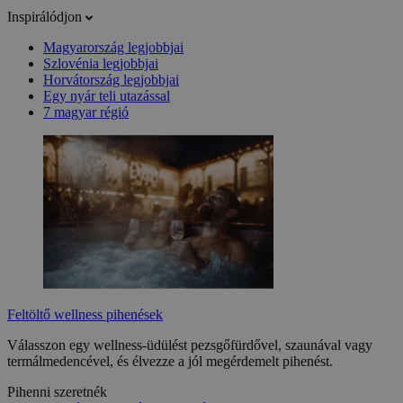
Inspirálódjon
Magyarország legjobbjai
Szlovénia legjobbjai
Horvátország legjobbjai
Egy nyár teli utazással
7 magyar régió
Feltöltő wellness pihenések
Válasszon egy wellness-üdülést pezsgőfürdővel, szaunával vagy
termálmedencével, és élvezze a jól megérdemelt pihenést.
Pihenni szeretnék