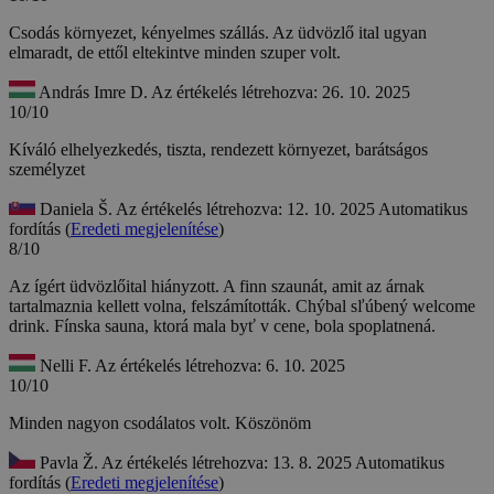
Csodás környezet, kényelmes szállás. Az üdvözlő ital ugyan
elmaradt, de ettől eltekintve minden szuper volt.
András Imre D.
Az értékelés létrehozva: 26. 10. 2025
10/10
Kíváló elhelyezkedés, tiszta, rendezett környezet, barátságos
személyzet
Daniela Š.
Az értékelés létrehozva: 12. 10. 2025
Automatikus
fordítás (
Eredeti megjelenítése
)
8/10
Az ígért üdvözlőital hiányzott. A finn szaunát, amit az árnak
tartalmaznia kellett volna, felszámították.
Chýbal sľúbený welcome
drink. Fínska sauna, ktorá mala byť v cene, bola spoplatnená.
Nelli F.
Az értékelés létrehozva: 6. 10. 2025
10/10
Minden nagyon csodálatos volt. Köszönöm
Pavla Ž.
Az értékelés létrehozva: 13. 8. 2025
Automatikus
fordítás (
Eredeti megjelenítése
)