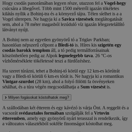
Hogy csodás panorámában legyen része, utazzon fel a
Vogel-hegy
csúcsára a libegővel. Több mint 1500 méterről igazán tökéletes
kilátás nyílik a Bohinj-tra és a környező tájra. Télen síelhet is a a
Vogel síterepen. Ne hagyja ki a
Savica vízesések
meglátogatását
sem, ahol a 78 méter magasból lezúduló víz igazán lélegzetelállító
látványt nyújt.
A Bohinj nem az egyetlen gyönyörű tó a Triglav Parkban;
hasonlóan népszerű célpont a
Bledi-tó
is. Híres kis
szigetén egy
csodás barokk templom
áll, a tó pedig termálforrásainak
köszönhetően pedig az Alpok
legmelegebb tava
. 26 °C-os
vízhőmérséklete tökéletessé teszi a fürdőzéshez.
Ha szeret túrázni, tehet a Bohinj-tó körül egy 12 km-es körútrát
vagy a Bledi-tó körüli 6 km-es tórát is. Ne hagyja ki a romantikus
Vintgar-szurdot
(28 km), ahol a folyó fölötti fa ösvényeken
sétálhat, és a túra végén megcsodálhatja a
Sum vízesést
is.
Milyen fogásokat kóstolhatok meg?
A szállodában két étterem és egy kávézó is várja Önt. A reggelit és a
vacsorát
svédasztalos formában
szolgálják fel a
Vrtovin
étteremben
, amely egy gyönyörű nyári terasszal is rendelkezik, így
a változatos választékból sokféle finomságot kóstolhat meg.