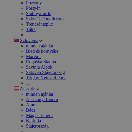
Pozsony
Pöstyén
Stubnyafürdő
Szlovák Paradicsom
Trencsénteplic
Tátra
…
Szlovénia
minden ajánlat
Bled és környéke
Maribor
Rogaška Slatina
Savinja Alpok
Szlovén Stájerország
Triglav Nemzeti Park
…
Ausztria
minden ajánlat
Alacsony-Tauern
Alpok
Bécs
Magas-Tauern
Karintia
Stájerország
…