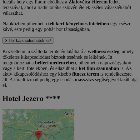
Ideális hely egy finom ebédhez a
Zlatovčica étterem
fedett
teraszával, ahol a tradicionális szlovén ételek széles választékából
választhat.
Napközben pihenhet a
téli kert kényelmes foteleiben
egy csésze
kávé, este pedig egy pohár bor társaságában.
Hol kapcsolódhatok ki?
Közvetlenül a szálloda területén található a
wellnessrészleg
, amely
tökéletes kikapcsolódást biztosít testének és lelkének. Itt
megmártózhat a
beltéri medencében
, pihenhet a napozóágyakon
vagy a kerti fotelekben, és ellazulhat a
két finn szaunában
is. Az
aktív kikapcsolódáshoz egy kisebb
fitnesz terem
is rendelkezésre
áll. A fáradt izmait pedig egy csodás
masszázs
segítségével lazíthatja
el.
Hotel Jezero ****