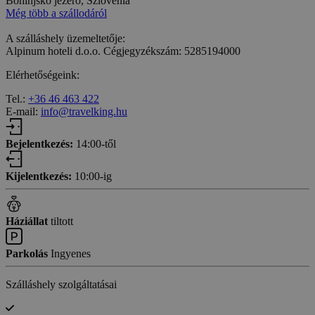
Bohinjsko jezero, Szlovénia
Még több a szállodáról
A szálláshely üzemeltetője:
Alpinum hoteli d.o.o. Cégjegyzékszám: 5285194000
Elérhetőségeink:
Tel.:
+36 46 463 422
E-mail:
info@travelking.hu
Bejelentkezés:
14:00-től
Kijelentkezés:
10:00-ig
Háziállat
tiltott
Parkolás
Ingyenes
Szálláshely szolgáltatásai