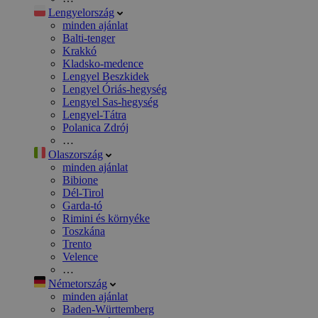
Lengyelország
minden ajánlat
Balti-tenger
Krakkó
Kladsko-medence
Lengyel Beszkidek
Lengyel Óriás-hegység
Lengyel Sas-hegység
Lengyel-Tátra
Polanica Zdrój
…
Olaszország
minden ajánlat
Bibione
Dél-Tirol
Garda-tó
Rimini és környéke
Toszkána
Trento
Velence
…
Németország
minden ajánlat
Baden-Württemberg