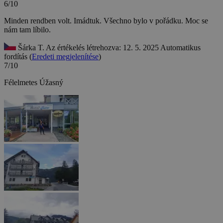
6/10
Minden rendben volt. Imádtuk.
Všechno bylo v pořádku. Moc se
nám tam líbilo.
Šárka T.
Az értékelés létrehozva: 12. 5. 2025
Automatikus
fordítás (
Eredeti megjelenítése
)
7/10
Félelmetes
Úžasný