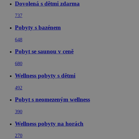
Dovolená s dětmi zdarma
737
Pobyty s bazénem
648
Pobyt se saunou v ceně
680
Wellness pobyty s dětmi
492
Pobyt s neomezeným wellness
390
Wellness pobyty na horách
270