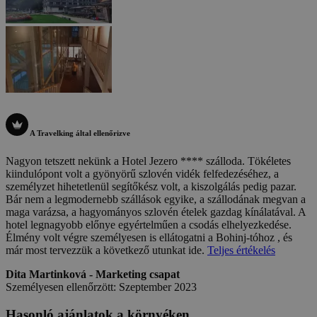
A Travelking által ellenőrizve
Nagyon tetszett nekünk a Hotel Jezero **** szálloda. Tökéletes
kiindulópont volt a gyönyörű szlovén vidék felfedezéséhez, a
személyzet hihetetlenül segítőkész volt, a kiszolgálás pedig pazar.
Bár nem a legmodernebb szállások egyike, a szállodának megvan a
maga varázsa, a hagyományos szlovén ételek gazdag kínálatával. A
hotel legnagyobb előnye egyértelműen a csodás elhelyezkedése.
Élmény volt végre személyesen is ellátogatni a Bohinj-tóhoz , és
már most tervezzük a következő utunkat ide.
Teljes értékelés
Dita Martinková - Marketing csapat
Személyesen ellenőrzött: Szeptember 2023
Hasonló ajánlatok a környéken