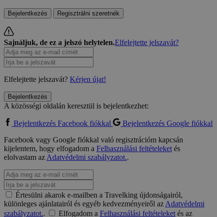
Bejelentkezés
Regisztrálni szeretnék
Sajnáljuk, de ez a jelszó helytelen.
Elfelejtette jelszavát?
Elfelejtette jelszavát?
Kérjen újat!
Bejelentkezés
A közösségi oldalán keresztül is bejelentkezhet:
Bejelentkezés Facebook fiókkal
Bejelentkezés Google fiókkal
Facebook vagy Google fiókkal való regisztrációm kapcsán
kijelentem, hogy elfogadom a
Felhasználási feltételeket
és
elolvastam az
Adatvédelmi szabályzatot.
.
Értesülni akarok e-mailben a Travelking újdonságairól,
különleges ajánlatairól és egyéb kedvezményeiről az
Adatvédelmi
szabályzatot.
.
Elfogadom a
Felhasználási feltételeket
és az