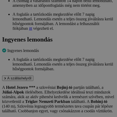
A csomag a vásárlástól számított 14 napon belül lemondható,
amennyiben az időpontfoglalás még nem történt meg.
A foglalás a tartózkodás megkezdése előtt 7 napig
lemondható. Lemondás esetén a teljes összeg jóváírásra kerül
hűségpontok formájában. A lemondást a felhasználói
fiókjában
itt
végezheti el.
Ingyenes lemondás
Ingyenes lemondás
A foglalás a tartózkodás megkezdése előtt 7 napig
lemondható. Lemondás esetén a teljes összeg jóváírásra kerül
hűségpontok formájában.
A szálláshelyről
A
Hotel Jezero ***
a szlovéniai
Bojinj-tó
partján található, a
Júliai-Alpok
ölelésében. Elhelyezkedése ideálissá teszi mindazok
számára, akik az aktív pihenést kedvelik a természet szívében, mivel
közvetlenül a
Triglav Nemzeti Parkban
található. A
Bohinj-tó
(140 m), Szlovénia legnagyobb természetes tava csupán pár lépésre
található. Csobbanjon egyet, vagy csónakázzon a csodás víztükrön.