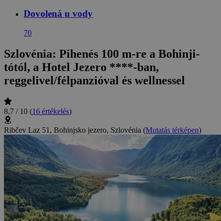
Dovolená u vody
70
Szlovénia: Pihenés 100 m-re a Bohinji-
tótól, a Hotel Jezero ****-ban,
reggelivel/félpanzióval és wellnessel
8,7 / 10
(
16 értékelés
)
Ribčev Laz 51, Bohinjsko jezero, Szlovénia
(
Mutatás térképen
)