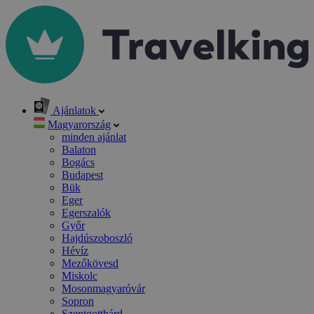
Ajánlatok
Magyarország
minden ajánlat
Balaton
Bogács
Budapest
Bük
Eger
Egerszalók
Győr
Hajdúszoboszló
Hévíz
Mezőkövesd
Miskolc
Mosonmagyaróvár
Sopron
Szentgotthárd