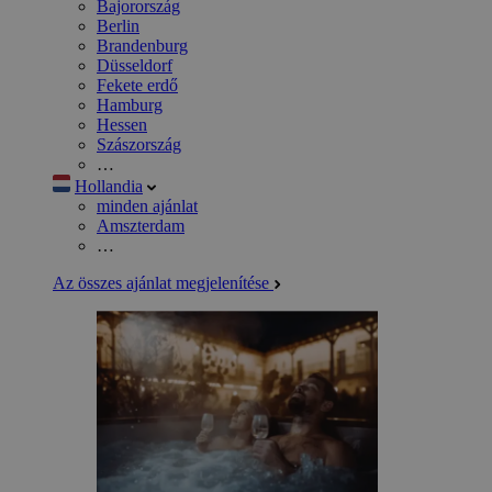
Bajorország
Berlin
Brandenburg
Düsseldorf
Fekete erdő
Hamburg
Hessen
Szászország
…
Hollandia
minden ajánlat
Amszterdam
…
Az összes ajánlat megjelenítése