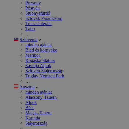
Pozsony
Pöstyén
Stubnyafürdő
Szlovák Paradicsom
Trencsénteplic
Tátra
…
Szlovénia
minden ajánlat
Bled és környéke
Maribor
Rogaška Slatina
Savinja Alpok
Szlovén Stájerország
Triglav Nemzeti Park
…
Ausztria
minden ajánlat
Alacsony-Tauern
Alpok
Bécs
Magas-Tauern
Karintia
Stájerország
…