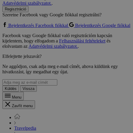
Adatvédelmi szabályzatot.
.
Regisztráció
Szeretne Facebook vagy Google fiókkal regisztrálni?
Bejelentkezés Facebook fiókkal
Bejelentkezés Google fiókkal
Facebook vagy Google fiókkal való regisztrációm kapcsán
kijelentem, hogy elfogadom a
Felhasználási feltételeket
és
elolvastam az
Adatvédelmi szabályzatot.
.
Elfelejtette jelszavát?
Ne aggódjon, csak adja meg e-mail címét, ahova küldünk egy
hivatkozást, így megadhat egy újat.
Küldés
Vissza
Menu
Zavřít menu
Travelpedia