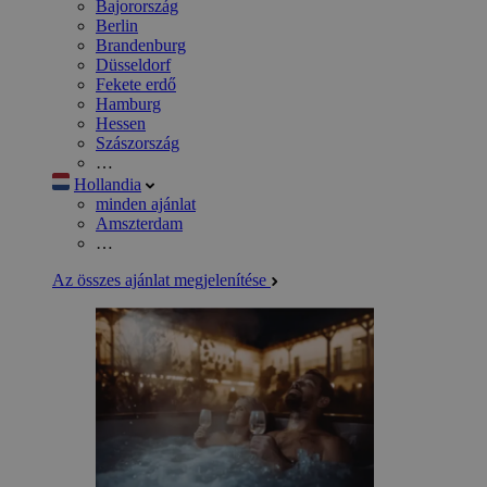
Bajorország
Berlin
Brandenburg
Düsseldorf
Fekete erdő
Hamburg
Hessen
Szászország
…
Hollandia
minden ajánlat
Amszterdam
…
Az összes ajánlat megjelenítése