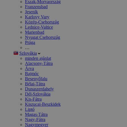
Észak-Morvaország
Franzensbad
Jeseník
Karlovy Vary
Közép-Csehország
Lednice-Valtice
Marienbad
Nyugat Csehország
Prága
…
Szlovákia
minden ajánlat
Alacsony-Tátra
Árva
Bajmóc
Besenyőfalu
Bélai-Tátra
Dunaszerdahely
Dél-Szlovákia
Kis-Fátra
Kiszucai-Beszkidek
Liptó
Magas-Tátra
Nagy-Fátra
Nagymegyer