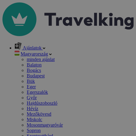
Ajánlatok
Magyarország
minden ajánlat
Balaton
Bogács
Budapest
Bük
Eger
Egerszalók
Győr
Hajdúszoboszló
Hévíz
Mezőkövesd
Miskolc
Mosonmagyaróvár
Sopron
Szentgotthárd