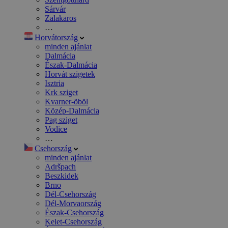
Sárvár
Zalakaros
…
Horvátország
minden ajánlat
Dalmácia
Észak-Dalmácia
Horvát szigetek
Isztria
Krk sziget
Kvarner-öböl
Közép-Dalmácia
Pag sziget
Vodice
…
Csehország
minden ajánlat
Adršpach
Beszkidek
Brno
Dél-Csehország
Dél-Morvaország
Észak-Csehország
Kelet-Csehország