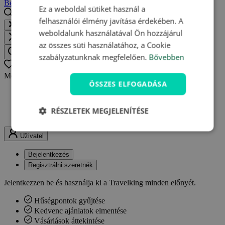
Bejelentkezés
Regisztrálni szeretnék
Ez a weboldal sütiket használ a
felhasználói élmény javítása érdekében. A
Keressen egy helyet, szállodát, élményt...
weboldalunk használatával Ön hozzájárul
Közel
az összes süti használatához, a Cookie
Keressen egy helyet, szállodát, élményt
szabályzatunknak megfelelően.
Bővebben
Oblíbené
0
Még nincsenek kedvenc ajánlatai.
ÖSSZES ELFOGADÁSA
Bármikor visszatérhet a mentett ajánlatokhoz
Egy helyen megtalálhatja kedvenc ajánlatait
RÉSZLETEK MEGJELENÍTÉSE
Értesítéseket kaphat az ajánlatok változásairól
Uživatel
Bejelentkezés
Regisztrálni szeretnék
Jelentkezzen be és használja ki a Travelking minden előnyét.
Hűségpontok gyűjtése
Kedvenc ajánlatok elmentése
Vásárlások áttekintése