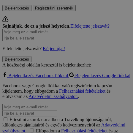
Bejelentkezés
Regisztrálni szeretnék
Sajnáljuk, de ez a jelszó helytelen.
Elfelejtette jelszavát?
Elfelejtette jelszavát?
Kérjen újat!
Bejelentkezés
A közösségi oldalán keresztül is bejelentkezhet:
Bejelentkezés Facebook fiókkal
Bejelentkezés Google fiókkal
Facebook vagy Google fiókkal való regisztrációm kapcsán
kijelentem, hogy elfogadom a
Felhasználási feltételeket
és
elolvastam az
Adatvédelmi szabályzatot.
.
Értesülni akarok e-mailben a Travelking újdonságairól,
különleges ajánlatairól és egyéb kedvezményeiről az
Adatvédelmi
szabályzatot.
.
Elfogadom a
Felhasználási feltételeket
és az