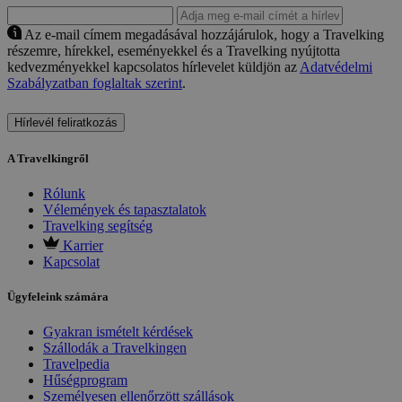
Az e-mail címem megadásával hozzájárulok, hogy a Travelking
részemre, hírekkel, eseményekkel és a Travelking nyújtotta
kedvezményekkel kapcsolatos hírlevelet küldjön az
Adatvédelmi
Szabályzatban foglaltak szerint
.
Hírlevél feliratkozás
A Travelkingről
Rólunk
Vélemények és tapasztalatok
Travelking segítség
Karrier
Kapcsolat
Ügyfeleink számára
Gyakran ismételt kérdések
Szállodák a Travelkingen
Travelpedia
Hűségprogram
Személyesen ellenőrzött szállások