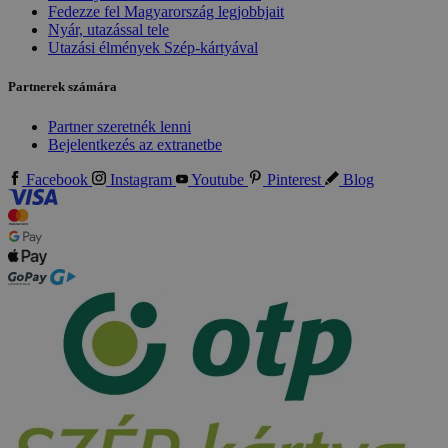
Fedezze fel Magyarország legjobbjait
Nyár, utazással tele
Utazási élmények Szép-kártyával
Partnerek számára
Partner szeretnék lenni
Bejelentkezés az extranetbe
Facebook
Instagram
Youtube
Pinterest
Blog