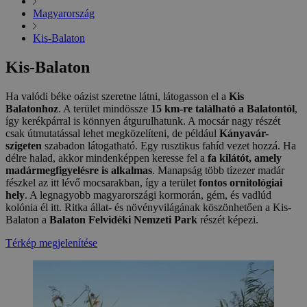
Magyarország
Kis-Balaton
Kis-Balaton
Ha valódi béke oázist szeretne látni, látogasson el a
Kis
Balatonhoz
. A terület mindössze
15 km-re található a Balatontól
,
így kerékpárral is könnyen átgurulhatunk. A mocsár nagy részét
csak útmutatással lehet megközelíteni, de például
Kányavár-
szigeten
szabadon látogatható. Egy rusztikus fahíd vezet hozzá. Ha
délre halad, akkor mindenképpen keresse fel a
fa kilátót, amely
madármegfigyelésre is alkalmas
. Manapság több tízezer madár
fészkel az itt lévő mocsarakban, így a terület
fontos ornitológiai
hely
. A legnagyobb magyarországi kormorán, gém, és vadlúd
kolónia él itt. Ritka állat- és növényvilágának köszönhetően a Kis-
Balaton a
Balaton Felvidéki Nemzeti Park
részét képezi.
Térkép megjelenítése