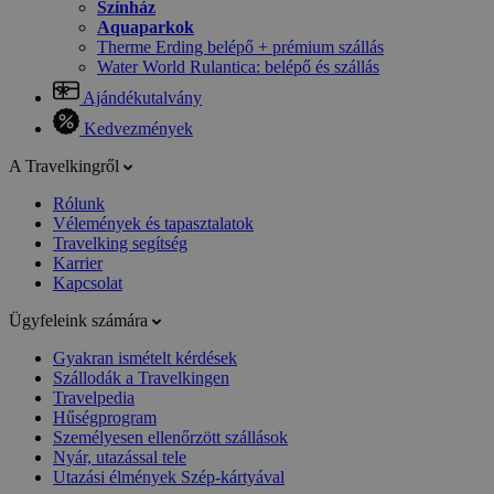
Színház
Aquaparkok
Therme Erding belépő + prémium szállás
Water World Rulantica: belépő és szállás
Ajándékutalvány
Kedvezmények
A Travelkingről
Rólunk
Vélemények és tapasztalatok
Travelking segítség
Karrier
Kapcsolat
Ügyfeleink számára
Gyakran ismételt kérdések
Szállodák a Travelkingen
Travelpedia
Hűségprogram
Személyesen ellenőrzött szállások
Nyár, utazással tele
Utazási élmények Szép-kártyával