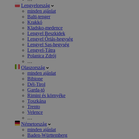
Lengyelország
minden ajánlat
Balti-tenger
Krakkó
Kladsko-medence
Lengyel Beszkidek
Lengyel Óriás-hegység
Lengyel Sas-hegység
Lengyel-Tátra
Polanica Zdrój
…
Olaszország
minden ajánlat
Bibione
Dél-Tirol
Garda-tó
Rimini és környéke
Toszkána
Trento
Velence
…
Németország
minden ajánlat
Baden-Württemberg