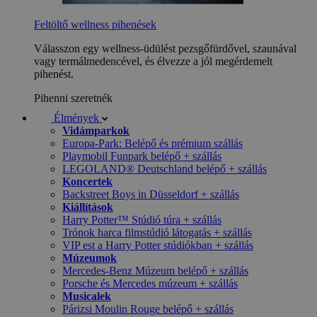
Feltöltő wellness pihenések
Válasszon egy wellness-üdülést pezsgőfürdővel, szaunával
vagy termálmedencével, és élvezze a jól megérdemelt
pihenést.
Pihenni szeretnék
Élmények
Vidámparkok
Europa-Park: Belépő és prémium szállás
Playmobil Funpark belépő + szállás
LEGOLAND® Deutschland belépő + szállás
Koncertek
Backstreet Boys in Düsseldorf + szállás
Kiállítások
Harry Potter™ Stúdió túra + szállás
Trónok harca filmstúdió látogatás + szállás
VIP est a Harry Potter stúdiókban + szállás
Múzeumok
Mercedes-Benz Múzeum belépő + szállás
Porsche és Mercedes múzeum + szállás
Musicalek
Párizsi Moulin Rouge belépő + szállás