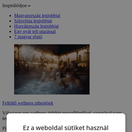
Inspirálódjon
Magyarország legjobbjai
Szlovénia legjobbjai
Horvátország legjobbjai
Egy nyár teli utazással
7 magyar régió
Feltöltő wellness pihenések
Válasszon egy wellness-üdülést pezsgőfürdővel, szaunával vagy
termálmedencével, és élvezze a jól megérdemelt pihenést.
Ez a weboldal sütiket használ
Pihenni szeretnék