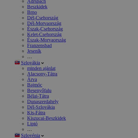
Adršpach
Beszkidek
Brno
Dél-Csehország
Dél-Morvaország
Észak-Csehország
Kelet-Csehország
Észak-Morvaország
Franzensbad
Jeseník
…
Szlovákia
minden ajánlat
Alacsony-Tátra
Árva
Bajmóc
Besenyőfalu
Bélai-Tátra
Dunaszerdahely
Dél-Szlovákia
Kis-Fátra
Kiszucai-Beszkidek
Liptó
…
Szlovénia