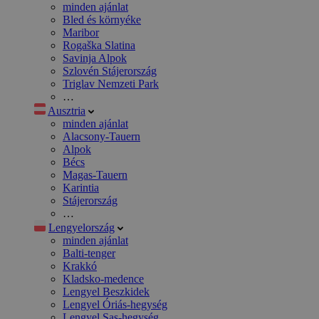
minden ajánlat
Bled és környéke
Maribor
Rogaška Slatina
Savinja Alpok
Szlovén Stájerország
Triglav Nemzeti Park
…
Ausztria
minden ajánlat
Alacsony-Tauern
Alpok
Bécs
Magas-Tauern
Karintia
Stájerország
…
Lengyelország
minden ajánlat
Balti-tenger
Krakkó
Kladsko-medence
Lengyel Beszkidek
Lengyel Óriás-hegység
Lengyel Sas-hegység