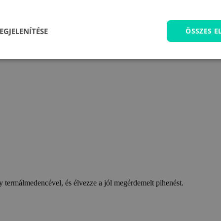
EGJELENÍTÉSE
ÖSSZES 
 termálmedencével, és élvezze a jól megérdemelt pihenést.