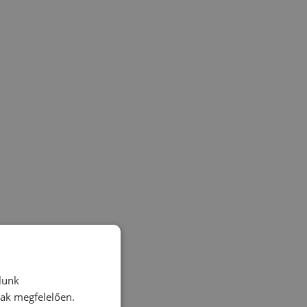
lunk
nak megfelelően.