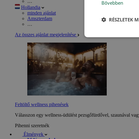
…
Bővebben
Hollandia
minden ajánlat
Amszterdam
RÉSZLETEK M
…
Az összes ajánlat megjelenítése
Feltöltő wellness pihenések
Válasszon egy wellness-üdülést pezsgőfürdővel, szaunával vagy
Pihenni szeretnék
Élmények