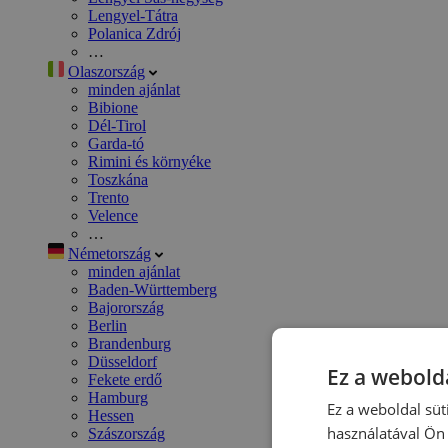
Lengyel-Tátra
Polanica Zdrój
…
Olaszország
minden ajánlat
Bibione
Dél-Tirol
Garda-tó
Rimini és környéke
Toszkána
Trento
Velence
…
Németország
minden ajánlat
Baden-Württemberg
Bajorország
Berlin
Brandenburg
Düsseldorf
Ez a webolda
Fekete erdő
Hamburg
Ez a weboldal süt
Hessen
használatával Ön 
Szászország