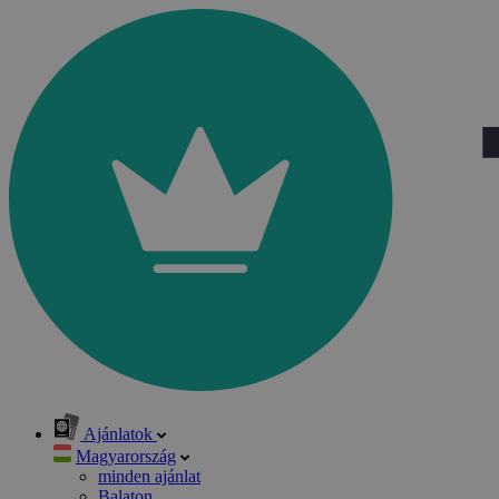
Ajánlatok
Magyarország
minden ajánlat
Balaton