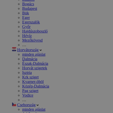
Bogács
Budapest
Bük
Eger
Egerszalók
Győr
Hajdúszoboszló
Hévíz
Mezőkövesd
…
Horvátország
minden ajánlat
Dalmácia
Észak-Dalmácia
Horvát szigetek
Isztria
Krk sziget
Kvarner-öböl
Közép-Dalmácia
Pag sziget
Vodice
…
Csehország
minden ajánlat