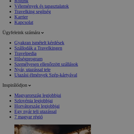
Rólunk
Vélemények és tapasztalatok
Travelking segítség
Karrier
Kapcsolat
Ügyfeleink számára
Gyakran ismételt kérdések
Szállodák a Travelkingen
Travelpedia
Hűségprogram
Személyesen ellenőrzött szállások
Nyár, utazással tele
Utazási élmények Szép-kártyával
Inspirálódjon
Magyarország legjobbjai
Szlovénia legjobbjai
Horvátország legjobbjai
Egy nyár teli utazással
7 magyar régió