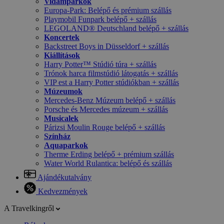
Vidámparkok
Europa-Park: Belépő és prémium szállás
Playmobil Funpark belépő + szállás
LEGOLAND® Deutschland belépő + szállás
Koncertek
Backstreet Boys in Düsseldorf + szállás
Kiállítások
Harry Potter™ Stúdió túra + szállás
Trónok harca filmstúdió látogatás + szállás
VIP est a Harry Potter stúdiókban + szállás
Múzeumok
Mercedes-Benz Múzeum belépő + szállás
Porsche és Mercedes múzeum + szállás
Musicalek
Párizsi Moulin Rouge belépő + szállás
Színház
Aquaparkok
Therme Erding belépő + prémium szállás
Water World Rulantica: belépő és szállás
Ajándékutalvány
Kedvezmények
A Travelkingről