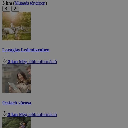
3 km
(
Mutatás térképen
)
Lovaglás Ledenitzenben
8 km
Még több információ
Ossiach városa
8 km
Még több információ