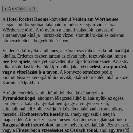
A szálláshelyről
A
Hotel Rocket Rooms
közvetlenül
Velden am Wörthersee
elegáns üdülőrégióban található, mindössze egy rövid sétára a
Wörthersee tóról. A tó nyáron a tengeri vakációk nagyszerű
alternatíváját kínálja - türkizkék vízzel, strandbárokkal és kellems
hőmérséklettel a hegyek ölelésében.
Velden és környéke a pihenés, a szórakozás tökéletes kombinációját
kínálja. Érdemes észben tartani az olyan helyi fesztiválokat, mint a
See Ess Spiele
, amelyet közvetlenül a tóparton rendeznek. Az aktív
kikapcsolódást kedvelők kipróbálhatják a
vízi síelést, a suppozást,
vagy a vitorlázást is a tavon
. A környező természet pedig
kirándulásra és kerékpártúrára invitál, akár a tó mentén, akár a közeli
Karintiai-Alpokban.
A régió legérdekesebb kirándulóhelyei közé tartozik a
Pyramidenkogel
, ahonnan lélegzetelállító kilátás nyílik az egész
területre - a kalandvágyókat pedig, egy a völgybe vezető,
adrenalinnal teli zipline várja. A közelben található a romantikus,
mesebeli
Hochosterwitz kastély
is, amely egy szikla tetején
magasodik. A természet szerelmeseinek érdemes meglátogatniuk a
Raggaschlucht szurdokot
, amely mélyen, sziklafalak között vezet,
vagy a
Finsterbach-vízeséseket az Ossiach-tónál
, ahol egy frissítő