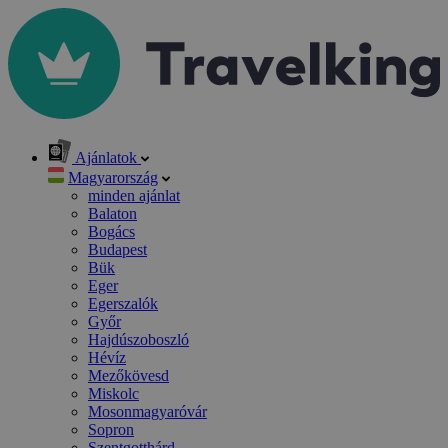
Ajánlatok
Magyarország
minden ajánlat
Balaton
Bogács
Budapest
Bük
Eger
Egerszalók
Győr
Hajdúszoboszló
Hévíz
Mezőkövesd
Miskolc
Mosonmagyaróvár
Sopron
Szentgotthárd