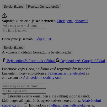
Bejelentkezés
Regisztrálni szeretnék
Sajnáljuk, de ez a jelszó helytelen.
Elfelejtette jelszavát?
Elfelejtette jelszavát?
Kérjen újat!
Bejelentkezés
A közösségi oldalán keresztül is bejelentkezhet:
Bejelentkezés Facebook fiókkal
Bejelentkezés Google fiókkal
Facebook vagy Google fiókkal való regisztrációm kapcsán
kijelentem, hogy elfogadom a
Felhasználási feltételeket
és
elolvastam az
Adatvédelmi szabályzatot.
.
Értesülni akarok e-mailben a Travelking újdonságairól,
különleges ajánlatairól és egyéb kedvezményeiről az
Adatvédelmi
szabályzatot.
.
Elfogadom a
Felhasználási feltételeket
és az