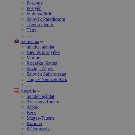
Pozsony
Pöstyén
Stubnyafürdő
Szlovák Paradicsom
Trencsénteplic
Tátra
…
Szlovénia
minden ajánlat
Bled és környéke
Maribor
Rogaška Slatina
Savinja Alpok
Szlovén Stájerország
Triglav Nemzeti Park
…
Ausztria
minden ajánlat
Alacsony-Tauern
Alpok
Bécs
Magas-Tauern
Karintia
Stájerország
…