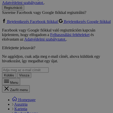
Adatvédelmi szabályzatot.
.
Regisztráció
Szeretne Facebook vagy Google fiókkal regisztrálni?
Bejelentkezés Facebook fiókkal
Bejelentkezés Google fiókkal
Facebook vagy Google fiókkal való regisztrációm kapcsán
kijelentem, hogy elfogadom a
Felhasználási feltételeket
és
elolvastam az
Adatvédelmi szabályzatot.
.
Elfelejtette jelszavát?
Ne aggódjon, csak adja meg e-mail címét, ahova küldünk egy
hivatkozást, így megadhat egy újat.
Küldés
Vissza
Menu
Zavřít menu
Homepage
Ausztria
Karintia