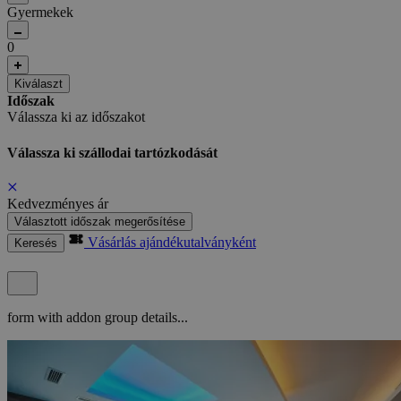
Gyermekek
0
Kiválaszt
Időszak
Válassza ki az időszakot
Válassza ki szállodai tartózkodását
Kedvezményes ár
Választott időszak megerősítése
Vásárlás ajándékutalványként
Keresés
form with addon group details...