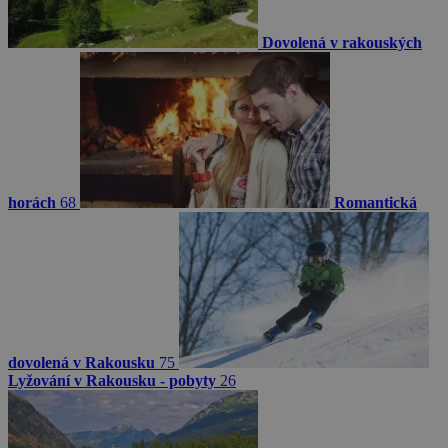
Dovolená v rakouských
horách
68
Romantická
dovolená v Rakousku
75
Lyžování v Rakousku - pobyty
26