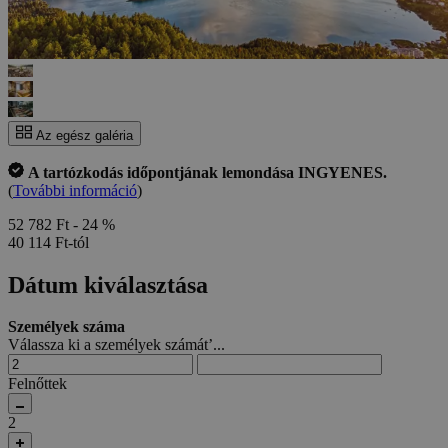
Az egész galéria
A tartózkodás időpontjának lemondása INGYENES.
(
További információ
)
52 782 Ft
- 24 %
40 114 Ft-tól
Dátum kiválasztása
Személyek száma
Válassza ki a személyek számát’...
Felnőttek
2