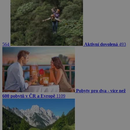
564
Aktivní dovolená
493
Pobyty pro dva - více než
600 pobytů v ČR a Evropě
1109