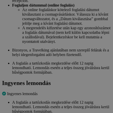
recepción.
Foglaljon dátummal (online foglalás)
Az online foglaláskor kötelező foglalási dátumot
kiválasztani a csomagvásárláskor. Válassza ki a kívánt
csomagváltozatot, és a „Dátum kiválasztása” gombbal
jelölje meg a kívánt foglalási dátumot.
A megrendelés kifizetése után kap egy azonosítószámot
a foglalás dátumával (nem kell külön kapcsolatba lépni
a szállodával). Bejelentkezéskor be kell mutatnia a
nyomtatott utalványt.
Bizonyos, a Travelking ajánlatában nem szereplő felárak és a
helyi idegenforgalmi adó helyben fizetendő.
A foglalás a tartózkodás megkezdése előtt 12 napig
lemondható. Lemondás esetén a teljes összeg jóváírásra kerül
hűségpontok formájában.
Ingyenes lemondás
Ingyenes lemondás
A foglalás a tartózkodás megkezdése előtt 12 napig
lemondható. Lemondás esetén a teljes összeg jóváírásra kerül
hűségpontok formájában.