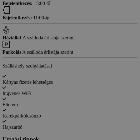
Bejelentkezés:
15:00-től
Kijelentkezés:
11:00-ig
Háziállat
A szálloda árlistája szerint
Parkolás
A szálloda árlistája szerint
Szálláshely szolgáltatásai
Kártyás fizetés lehetséges
Ingyenes WiFi
Étterem
Kerékpárkölcsönző
Hajszárító
Utazási tippek