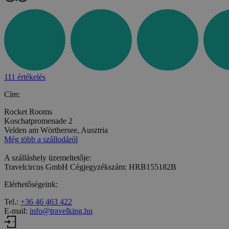
111 értékelés
Cím:
Rocket Rooms
Koschatpromenade 2
Velden am Wörthersee, Ausztria
Még több a szállodáról
A szálláshely üzemeltetője:
Travelcircus GmbH Cégjegyzékszám: HRB155182B
Elérhetőségeink:
Tel.:
+36 46 463 422
E-mail:
info@travelking.hu