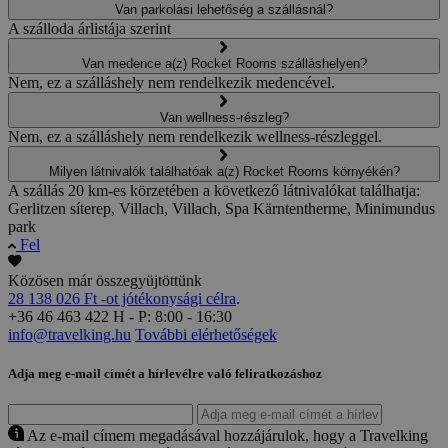
Van parkolási lehetőség a szállásnál?
A szálloda árlistája szerint
Van medence a(z) Rocket Rooms szálláshelyen?
Nem, ez a szálláshely nem rendelkezik medencével.
Van wellness-részleg?
Nem, ez a szálláshely nem rendelkezik wellness-részleggel.
Milyen látnivalók találhatóak a(z) Rocket Rooms környékén?
A szállás 20 km-es körzetében a következő látnivalókat találhatja:
Gerlitzen síterep, Villach, Villach, Spa Kärntentherme, Minimundus
park
Fel
Közösen már összegyüjtöttünk
28 138 026 Ft -ot jótékonysági célra
.
+36 46 463 422
H - P: 8:00 - 16:30
info@travelking.hu
További elérhetőségek
Adja meg e-mail címét a hírlevélre való feliratkozáshoz
Az e-mail címem megadásával hozzájárulok, hogy a Travelking