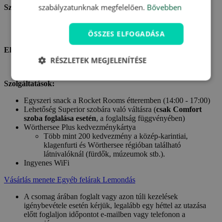
szabályzatunknak megfelelően.
Bővebben
Szállás:
Szállás két fő részére egy szabadon választott szobában a
Rocket Rooms Hotelben
ÖSSZES ELFOGADÁSA
Ellátás:
RÉSZLETEK MEGJELENÍTÉSE
Büféreggeli két fő részére a teljes tartózkodás alatt
Szolgáltatások:
Egyszeri snack a Rocket Rooms étteremben (14:00 - 17:00)
Lehetőség Superior szobára való váltásra (
csak Comfort
szoba foglalása esetén
, a foglaltság függvényében)
Wörthersee Plus kedvezménykártya
Több mint 200 kedvezmény a közép-karintiai,
klagenfurti és Wörthersee régióban található
látnivalóknál (fürdők, múzeumok stb.).
Ingyenes WiFi
Vásárlás menete
Egyéb felárak
Lemondás
A csomag árában foglalt vagy azon túli kezelések
igénybevétele esetén kérjük, legalább egy héttel az utazása
előtt foglaljon időpontot e-mailben vagy telefonon a