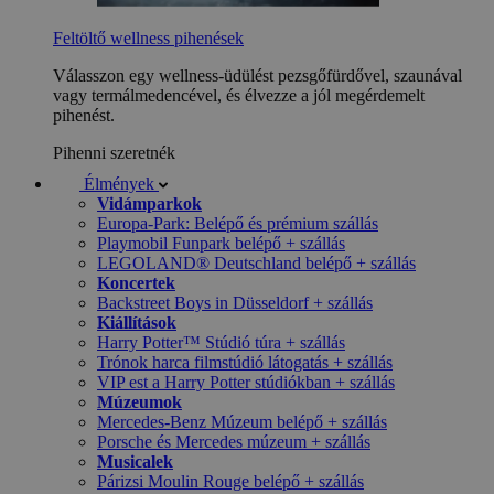
Feltöltő wellness pihenések
Válasszon egy wellness-üdülést pezsgőfürdővel, szaunával
vagy termálmedencével, és élvezze a jól megérdemelt
pihenést.
Pihenni szeretnék
Élmények
Vidámparkok
Europa-Park: Belépő és prémium szállás
Playmobil Funpark belépő + szállás
LEGOLAND® Deutschland belépő + szállás
Koncertek
Backstreet Boys in Düsseldorf + szállás
Kiállítások
Harry Potter™ Stúdió túra + szállás
Trónok harca filmstúdió látogatás + szállás
VIP est a Harry Potter stúdiókban + szállás
Múzeumok
Mercedes-Benz Múzeum belépő + szállás
Porsche és Mercedes múzeum + szállás
Musicalek
Párizsi Moulin Rouge belépő + szállás