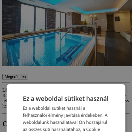
Megerősítés
Látogasson el a Wörthersee-tó közelében található stílusos Hotel
Rocket Roomsba, és kezdje a napot egy finom reggelivel. Fedezze
Ez a weboldal sütiket használ
fel az Alpok lenyűgöző tájait, kiránduljon és élvezze a tökéletes friss
hegyi levegőt.
Ez a weboldal sütiket használ a
felhasználói élmény javítása érdekében. A
weboldalunk használatával Ön hozzájárul
Csomagtartalom
az összes süti használatához, a Cookie