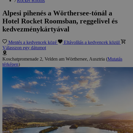
Rocket Rooms
Alpesi pihenés a Wörthersee-tónál a
Hotel Rocket Roomsban, reggelivel és
kedvezménykártyával
Mentés a kedvencek közé
Eltávolítás a kedvencek közül
Válasszon egy dátumot
Koschatpromenade 2, Velden am Wörthersee, Ausztria
(
Mutatás
térképen
)