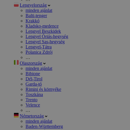
Lengyelország
minden ajánlat
Balti-tenger
Krakkó
Kladsko-medence
Lengyel Beszkidek
Lengyel Óriás-hegység
Lengyel Sas-hegység
Lengyel-Tátra
Polanica Zdrój
…
Olaszország
minden ajánlat
Bibione
Dél-Tirol
Garda-tó
Rimini és környéke
Toszkána
Trento
Velence
…
Németország
minden ajánlat
Baden-Württemberg