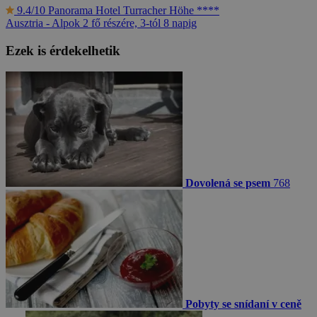
9.4/10
Panorama Hotel Turracher Höhe ****
Ausztria - Alpok
2 fő részére, 3-tól 8 napig
Ezek is érdekelhetik
Dovolená se psem
768
Pobyty se snídaní v ceně