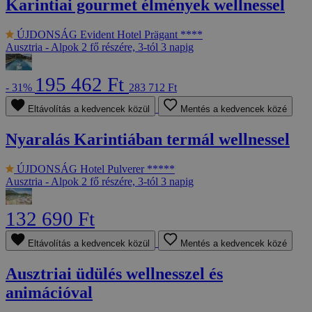
Karintiai gourmet élmények wellnessel
ÚJDONSÁG
Evident Hotel Prägant ****
Ausztria - Alpok
2 fő részére, 3-tól 3 napig
195 462 Ft
- 31%
283 712 Ft
Eltávolítás a kedvencek közül
Mentés a kedvencek közé
Nyaralás Karintiában termál wellnessel
ÚJDONSÁG
Hotel Pulverer *****
Ausztria - Alpok
2 fő részére, 3-tól 3 napig
132 690 Ft
Eltávolítás a kedvencek közül
Mentés a kedvencek közé
Ausztriai üdülés wellnesszel és
animációval