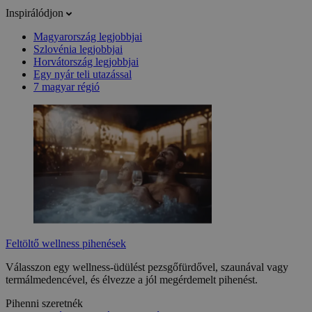
Inspirálódjon
Magyarország legjobbjai
Szlovénia legjobbjai
Horvátország legjobbjai
Egy nyár teli utazással
7 magyar régió
Feltöltő wellness pihenések
Válasszon egy wellness-üdülést pezsgőfürdővel, szaunával vagy
termálmedencével, és élvezze a jól megérdemelt pihenést.
Pihenni szeretnék