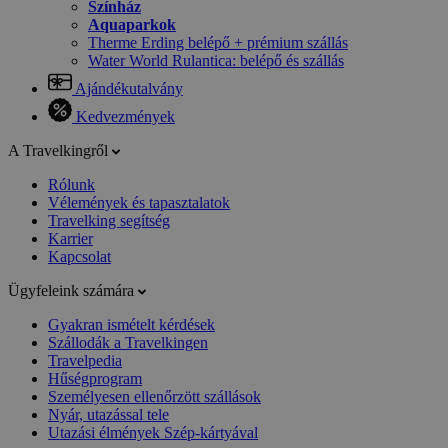
Színház
Aquaparkok
Therme Erding belépő + prémium szállás
Water World Rulantica: belépő és szállás
Ajándékutalvány
Kedvezmények
A Travelkingről
Rólunk
Vélemények és tapasztalatok
Travelking segítség
Karrier
Kapcsolat
Ügyfeleink számára
Gyakran ismételt kérdések
Szállodák a Travelkingen
Travelpedia
Hűségprogram
Személyesen ellenőrzött szállások
Nyár, utazással tele
Utazási élmények Szép-kártyával