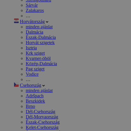
Sárvár
Zalakaros
…
Horvátország
minden ajánlat
Dalmácia
Észak-Dalmácia
Horvát szigetek
Isztria
Krk sziget
Kvarner-öböl
Közép-Dalmácia
Pag sziget
Vodice
…
Csehország
minden ajánlat
Adršpach
Beszkidek
Brno
Dél-Csehország
Dél-Morvaország
Észak-Csehország
Kelet-Csehország