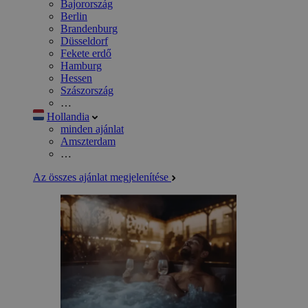
Bajorország
Berlin
Brandenburg
Düsseldorf
Fekete erdő
Hamburg
Hessen
Szászország
…
Hollandia
minden ajánlat
Amszterdam
…
Az összes ajánlat megjelenítése