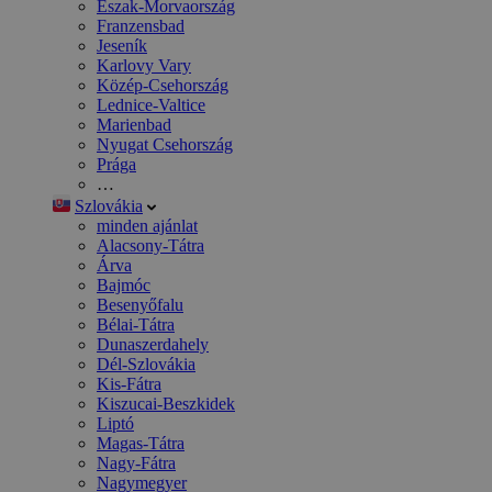
Észak-Morvaország
Franzensbad
Jeseník
Karlovy Vary
Közép-Csehország
Lednice-Valtice
Marienbad
Nyugat Csehország
Prága
…
Szlovákia
minden ajánlat
Alacsony-Tátra
Árva
Bajmóc
Besenyőfalu
Bélai-Tátra
Dunaszerdahely
Dél-Szlovákia
Kis-Fátra
Kiszucai-Beszkidek
Liptó
Magas-Tátra
Nagy-Fátra
Nagymegyer