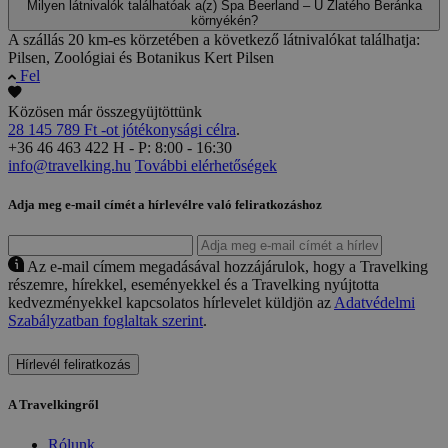
Milyen látnivalók találhatóak a(z) Spa Beerland – U Zlatého Beránka
környékén?
A szállás 20 km-es körzetében a következő látnivalókat találhatja:
Pilsen, Zoológiai és Botanikus Kert Pilsen
Fel
Közösen már összegyüjtöttünk
28 145 789 Ft -ot jótékonysági célra
.
+36 46 463 422
H - P: 8:00 - 16:30
info@travelking.hu
További elérhetőségek
Adja meg e-mail címét a hírlevélre való feliratkozáshoz
Az e-mail címem megadásával hozzájárulok, hogy a Travelking
részemre, hírekkel, eseményekkel és a Travelking nyújtotta
kedvezményekkel kapcsolatos hírlevelet küldjön az
Adatvédelmi
Szabályzatban foglaltak szerint
.
Hírlevél feliratkozás
A Travelkingről
Rólunk