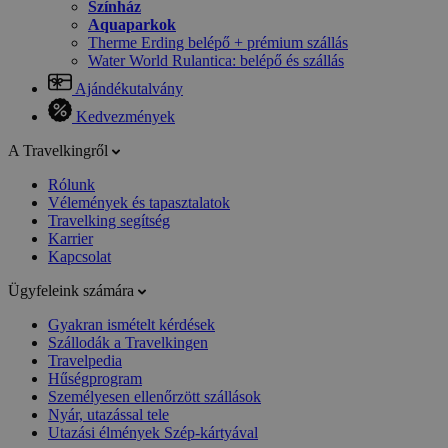
Színház
Aquaparkok
Therme Erding belépő + prémium szállás
Water World Rulantica: belépő és szállás
Ajándékutalvány
Kedvezmények
A Travelkingről
Rólunk
Vélemények és tapasztalatok
Travelking segítség
Karrier
Kapcsolat
Ügyfeleink számára
Gyakran ismételt kérdések
Szállodák a Travelkingen
Travelpedia
Hűségprogram
Személyesen ellenőrzött szállások
Nyár, utazással tele
Utazási élmények Szép-kártyával