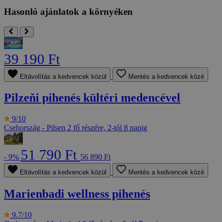
Hasonló ajánlatok a környéken
39 190 Ft
Eltávolítás a kedvencek közül
Mentés a kedvencek közé
Pilzeňi pihenés kültéri medencével
9/10
Csehország - Pilsen
2 fő részére, 2-tól 8 napig
51 790 Ft
- 9%
56 890 Ft
Eltávolítás a kedvencek közül
Mentés a kedvencek közé
Marienbadi wellness pihenés
9.7/10