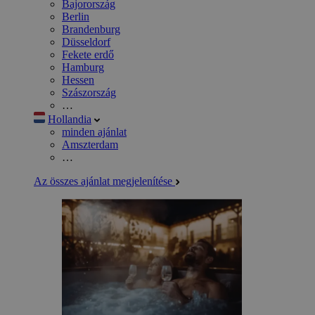
Bajorország
Berlin
Brandenburg
Düsseldorf
Fekete erdő
Hamburg
Hessen
Szászország
…
Hollandia
minden ajánlat
Amszterdam
…
Az összes ajánlat megjelenítése