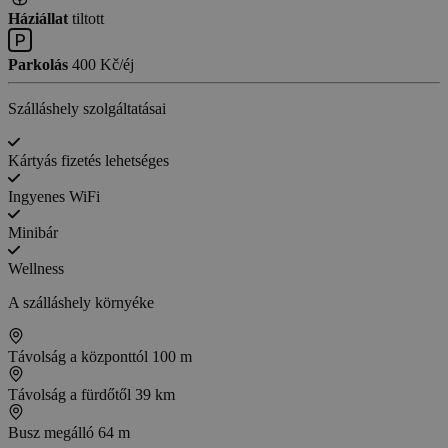
Háziállat
tiltott
Parkolás
400 Kč/éj
Szálláshely szolgáltatásai
Kártyás fizetés lehetséges
Ingyenes WiFi
Minibár
Wellness
A szálláshely környéke
Távolság a központtól
100 m
Távolság a fürdőtől
39 km
Busz megálló
64 m