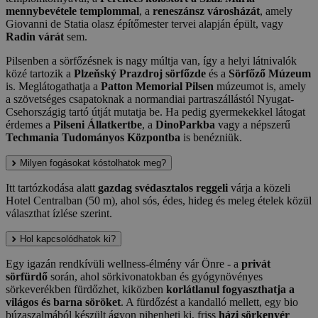
mennybevétele templommal
, a
reneszánsz városházát
, amely
Giovanni de Statia olasz építőmester tervei alapján épült, vagy
Radin várát
sem.
Pilsenben a sörfőzésnek is nagy múltja van, így a helyi látnivalók
közé tartozik a
Plzeňský Prazdroj sörfőzde
és a
Sörfőző Múzeum
is. Meglátogathatja a
Patton Memorial Pilsen
múzeumot is, amely
a szövetséges csapatoknak a normandiai partraszállástól Nyugat-
Csehországig tartó útját mutatja be. Ha pedig gyermekekkel látogat
érdemes a
Pilseni Állatkertbe
, a
DinoParkba
vagy a népszerű
Techmania Tudományos Központba
is benézniük.
Milyen fogásokat kóstolhatok meg?
Itt tartózkodása alatt
gazdag svédasztalos reggeli
várja a közeli
Hotel Centralban (50 m), ahol sós, édes, hideg és meleg ételek közül
választhat ízlése szerint.
Hol kapcsolódhatok ki?
Egy igazán rendkívüli wellness-élmény vár Önre - a
privát
sörfürdő
során, ahol sörkivonatokban és gyógynövényes
sörkeverékben fürdőzhet, kiközben
korlátlanul fogyaszthatja a
világos és barna söröket
. A fürdőzést a kandalló mellett, egy bio
búzaszalmából készült ágyon pihenheti ki, friss
házi sörkenyér