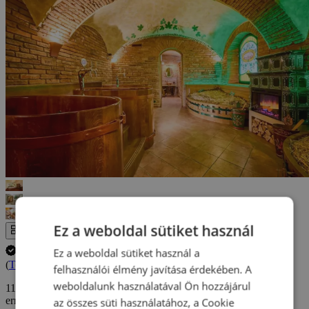
Ez a weboldal sütiket használ
Az egész galéria
Ez a weboldal sütiket használ a
A tartózkodás időpontjának lemondása INGYENES.
(
További információ
)
felhasználói élmény javítása érdekében. A
weboldalunk használatával Ön hozzájárul
110 190 Ft-tól
errors_loading_failed
az összes süti használatához, a Cookie