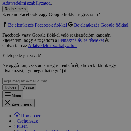
Adatvédelmi szabályzatot.
.
Regisztráció
Szeretne Facebook vagy Google fiókkal regisztrálni?
Bejelentkezés Facebook fiókkal
Bejelentkezés Google fiókkal
Facebook vagy Google fiókkal való regisztrációm kapcsán
kijelentem, hogy elfogadom a
Felhasználási feltételeket
és
elolvastam az
Adatvédelmi szabályzatot.
.
Elfelejtette jelszavát?
Ne aggódjon, csak adja meg e-mail címét, ahova küldünk egy
hivatkozást, így megadhat egy újat.
Küldés
Vissza
Menu
Zavřít menu
Homepage
Csehország
Pilsen