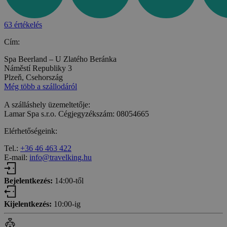
63 értékelés
Cím:
Spa Beerland – U Zlatého Beránka
Náměstí Republiky 3
Plzeň, Csehország
Még több a szállodáról
A szálláshely üzemeltetője:
Lamar Spa s.r.o. Cégjegyzékszám: 08054665
Elérhetőségeink:
Tel.:
+36 46 463 422
E-mail:
info@travelking.hu
Bejelentkezés:
14:00-től
Kijelentkezés:
10:00-ig