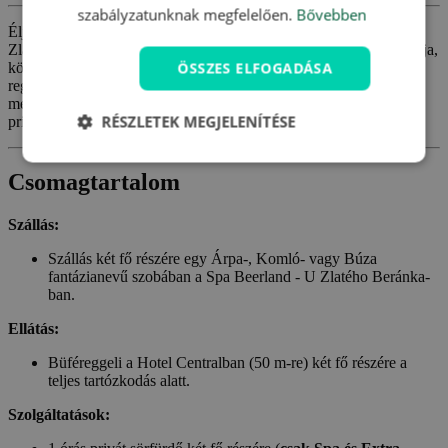
szabályzatunknak megfelelően.
Bővebben
Élje át a legszebb pillanatokat Pilsenben. A Spa Beerland - U
Zlatého Beránka szálláshely minden városnéző ideális pihenőpontja,
ÖSSZES ELFOGADÁSA
központi elhelyezkedésének, történelmi hangulatának, gazdag
reggelijének és tágas szobáinak köszönhetően. A Pilsner sörfőzde
meglátogatását nem csak a sörivók élvezik majd, nem beszélve a
RÉSZLETEK MEGJELENÍTÉSE
privát sörfürdős élményről!
Csomagtartalom
Szállás:
Szállás két fő részére egy Árpa-, Komló- vagy Búza
fantázianevű szobában a Spa Beerland - U Zlatého Beránka-
ban.
Ellátás:
Büféreggeli a Hotel Centralban (50 m-re) két fő részére a
teljes tartózkodás alatt.
Szolgáltatások: