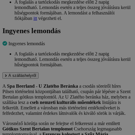
A foglalás a tartózkodás megkezdése előtt 2 napig
lemondható. Lemondás esetén a teljes összeg jóváírásra kerül
hűségpontok formájában. A lemondást a felhasználói
fiókjában
itt
végezheti el.
Ingyenes lemondás
Ingyenes lemondás
A foglalás a tartózkodás megkezdése előtt 2 napig
lemondható. Lemondás esetén a teljes összeg jóváírásra kerül
hűségpontok formájában.
A szálláshelyről
A
Spa Beerland - U Zlatého Beránka
a csodás söreiről híres
Pilsen történelmi központjában található, csupán pár lépésre a Szent
Bertalan gótikus templomtól. Az U Zlatého beránka ház, melyben a
szállása lesz a
cseh nemzeti kulturális műemlékek
listájára is
felkerült. Emellett a városban más történelmi emlékműveket is
felfedezhet, valamint érdekes látnivalók és kiváló sörök is várják.
Városnéző körútja során ne felejtse el felkeresni a már említett
Gótikus Szent Bertalan templomot
Csehország legmagasabb
templomtornyával, a
Ferences kolostort a Szűz Mária