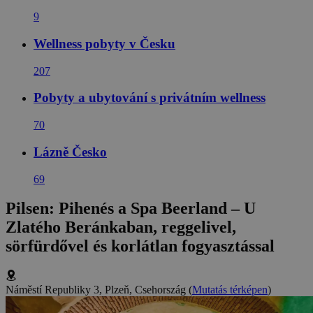
9
Wellness pobyty v Česku
207
Pobyty a ubytování s privátním wellness
70
Lázně Česko
69
Pilsen: Pihenés a Spa Beerland – U
Zlatého Beránkaban, reggelivel,
sörfürdővel és korlátlan fogyasztással
Náměstí Republiky 3, Plzeň, Csehország
(
Mutatás térképen
)