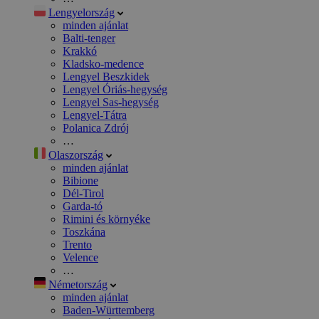
Lengyelország
minden ajánlat
Balti-tenger
Krakkó
Kladsko-medence
Lengyel Beszkidek
Lengyel Óriás-hegység
Lengyel Sas-hegység
Lengyel-Tátra
Polanica Zdrój
…
Olaszország
minden ajánlat
Bibione
Dél-Tirol
Garda-tó
Rimini és környéke
Toszkána
Trento
Velence
…
Németország
minden ajánlat
Baden-Württemberg