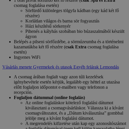
1 órás privát sörfürdő két fő részére (
csak Spa és Extra
csomag foglalása esetén)
Sörfürdő különleges tölgyfa kádban (egy kád két fő
részére)
Korlátlan világos és barna sör fogyasztás
Házi készítésű sörkenyér
Pihenés a kályhás szobában bio búzaszalmából készült
ágyon
Belépés a pilseni sörfőzdébe, a sörmúzeumba és a történelmi
kazamatákba két fő részére (
csak Extra
csomag foglalása
esetén)
Ingyenes WiFi
Vásárlás menete
Gyermekek és utasok
Egyéb felárak
Lemondás
A csomag árában foglalt vagy azon túli kezelések
igénybevétele esetén kérjük, legalább egy héttel az utazása
előtt foglaljon időpontot e-mailben vagy telefonon a
recepción.
Foglaljon dátummal (online foglalás)
Az online foglaláskor kötelező foglalási dátumot
kiválasztani a csomagvásárláskor. Válassza ki a kívánt
csomagváltozatot, és a „Dátum kiválasztása” gombbal
jelölje meg a kívánt foglalási dátumot.
A megrendelés kifizetése után kap egy azonosítószámot
a foglalás dátumával (nem kell külön kapcsolatba lépni