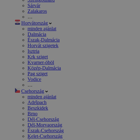
Sárvár
Zalakaros
…
Horvátország
minden ajánlat
Dalmácia
Észak-Dalmácia
Horvát szigetek
Isztria
Krk sziget
Kvarner-öböl
Közép-Dalmácia
Pag sziget
Vodice
…
Csehország
minden ajánlat
Adršpach
Beszkidek
Brno
Dél-Csehország
Dél-Morvaország
Észak-Csehország
Kelet-Csehország