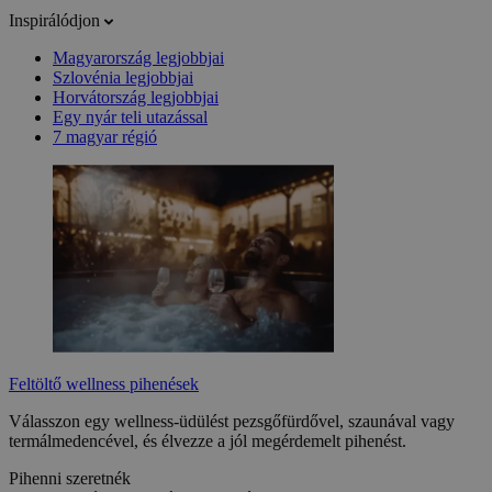
Inspirálódjon
Magyarország legjobbjai
Szlovénia legjobbjai
Horvátország legjobbjai
Egy nyár teli utazással
7 magyar régió
Feltöltő wellness pihenések
Válasszon egy wellness-üdülést pezsgőfürdővel, szaunával vagy
termálmedencével, és élvezze a jól megérdemelt pihenést.
Pihenni szeretnék