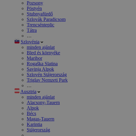
Pozsony
Pöstyén
Stubnyafürdő
Szlovák Paradicsom
Trencsénteplic
Tátra
…
Szlovénia
minden ajánlat
Bled és környéke
Maribor
Rogaška Slatina
Savinja Alpok
Szlovén Stájerország
Triglav Nemzeti Park
…
Ausztria
minden ajánlat
Alacsony-Tauern
Alpok
Bécs
Magas-Tauern
Karintia
Stájerország
…