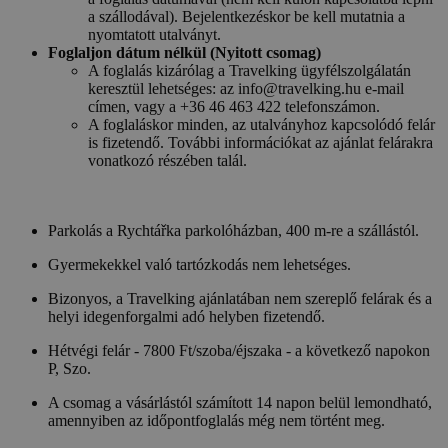
a szállodával). Bejelentkezéskor be kell mutatnia a
nyomtatott utalványt.
Foglaljon dátum nélkül (Nyitott csomag)
A foglalás kizárólag a Travelking ügyfélszolgálatán
keresztül lehetséges: az info@travelking.hu e-mail
címen, vagy a +36 46 463 422 telefonszámon.
A foglaláskor minden, az utalványhoz kapcsolódó felár
is fizetendő. További információkat az ajánlat felárakra
vonatkozó részében talál.
Parkolás a Rychtářka parkolóházban, 400 m-re a szállástól.
Gyermekekkel való tartózkodás nem lehetséges.
Bizonyos, a Travelking ajánlatában nem szereplő felárak és a
helyi idegenforgalmi adó helyben fizetendő.
Hétvégi felár - 7800 Ft/szoba/éjszaka - a következő napokon
P, Szo.
A csomag a vásárlástól számított 14 napon belül lemondható,
amennyiben az időpontfoglalás még nem történt meg.