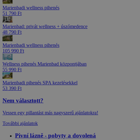
Marienbadi wellness pihenés
51 790 Ft
Marienbad: privát wellness + úszómedence
48 790 Ft
Marienbadi wellness pihenés
105 990 Ft
Wellness pihenés Marienbad központjában
55 990 Ft
Marienbadi pihenés SPA kezelésekkel
53 390 Ft
Nem választott?
Vessen egy pillantást más nagyszerű ajánlatokra!
További ajánlatok
Pivní lázně - pobyty a dovolená