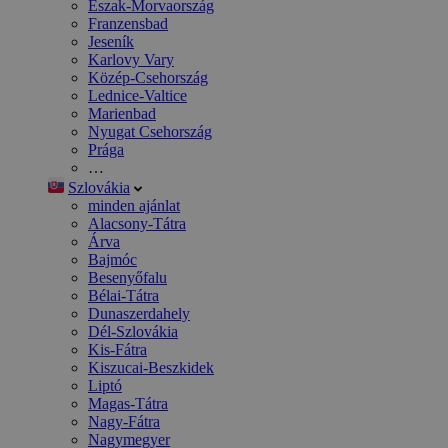
Észak-Morvaország
Franzensbad
Jeseník
Karlovy Vary
Közép-Csehország
Lednice-Valtice
Marienbad
Nyugat Csehország
Prága
…
Szlovákia
minden ajánlat
Alacsony-Tátra
Árva
Bajmóc
Besenyőfalu
Bélai-Tátra
Dunaszerdahely
Dél-Szlovákia
Kis-Fátra
Kiszucai-Beszkidek
Liptó
Magas-Tátra
Nagy-Fátra
Nagymegyer