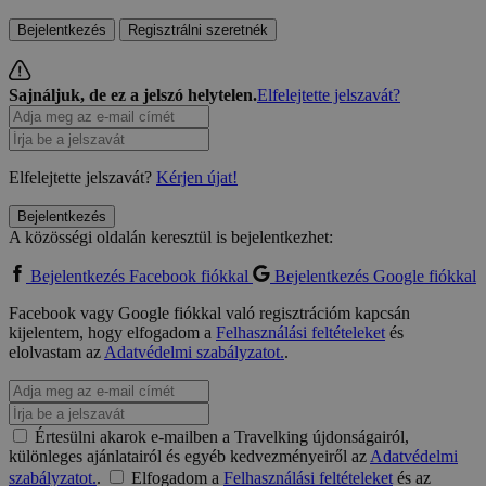
Bejelentkezés
Regisztrálni szeretnék
Sajnáljuk, de ez a jelszó helytelen.
Elfelejtette jelszavát?
Elfelejtette jelszavát?
Kérjen újat!
Bejelentkezés
A közösségi oldalán keresztül is bejelentkezhet:
Bejelentkezés Facebook fiókkal
Bejelentkezés Google fiókkal
Facebook vagy Google fiókkal való regisztrációm kapcsán
kijelentem, hogy elfogadom a
Felhasználási feltételeket
és
elolvastam az
Adatvédelmi szabályzatot.
.
Értesülni akarok e-mailben a Travelking újdonságairól,
különleges ajánlatairól és egyéb kedvezményeiről az
Adatvédelmi
szabályzatot.
.
Elfogadom a
Felhasználási feltételeket
és az