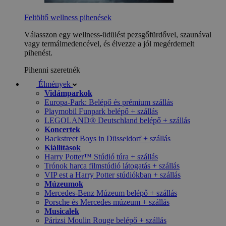
Feltöltő wellness pihenések
Válasszon egy wellness-üdülést pezsgőfürdővel, szaunával
vagy termálmedencével, és élvezze a jól megérdemelt
pihenést.
Pihenni szeretnék
Élmények
Vidámparkok
Europa-Park: Belépő és prémium szállás
Playmobil Funpark belépő + szállás
LEGOLAND® Deutschland belépő + szállás
Koncertek
Backstreet Boys in Düsseldorf + szállás
Kiállítások
Harry Potter™ Stúdió túra + szállás
Trónok harca filmstúdió látogatás + szállás
VIP est a Harry Potter stúdiókban + szállás
Múzeumok
Mercedes-Benz Múzeum belépő + szállás
Porsche és Mercedes múzeum + szállás
Musicalek
Párizsi Moulin Rouge belépő + szállás