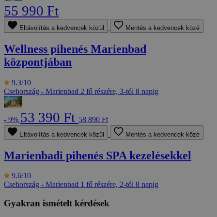
55 990 Ft
Eltávolítás a kedvencek közül
Mentés a kedvencek közé
Wellness pihenés Marienbad
központjában
9.3/10
Csehország - Marienbad
2 fő részére, 3-tól 8 napig
53 390 Ft
- 9%
58 890 Ft
Eltávolítás a kedvencek közül
Mentés a kedvencek közé
Marienbadi pihenés SPA kezelésekkel
9.6/10
Csehország - Marienbad
1 fő részére, 2-tól 8 napig
Gyakran ismételt kérdések