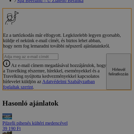
Spa Beerland – U Zlatého Beránka
Ez a tartózkodás már elfogyott. Legközelebb legyen gyorsabb,
küldje el nekünk e-mail címét, és biztos lehet abban,
hogy nem fog lemaradni további népszerű ajánlatainkról.
Az e-mail címem megadásával hozzájárulok, hogy
Hírlevél
a Travelking részemre, hírekkel, eseményekkel és a
feliratkozás
Travelking nyújtotta kedvezményekkel kapcsolatos
hírlevelet küldjön az
Adatvédelmi Szabályzatban
foglaltak szerint
.
Hasonló ajánlatok
Pilzeňi pihenés kültéri medencével
39 190 Ft