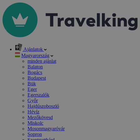
Ajánlatok
Magyarország
minden ajánlat
Balaton
Bogács
Budapest
Bük
Eger
Egerszalók
Győr
Hajdúszoboszló
Hévíz
Mezőkövesd
Miskolc
Mosonmagyaróvár
Sopron
Szentgotthárd