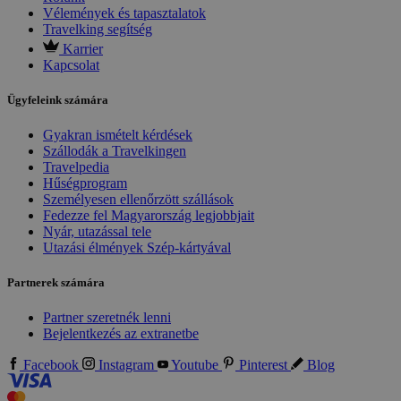
Vélemények és tapasztalatok
Travelking segítség
Karrier
Kapcsolat
Ügyfeleink számára
Gyakran ismételt kérdések
Szállodák a Travelkingen
Travelpedia
Hűségprogram
Személyesen ellenőrzött szállások
Fedezze fel Magyarország legjobbjait
Nyár, utazással tele
Utazási élmények Szép-kártyával
Partnerek számára
Partner szeretnék lenni
Bejelentkezés az extranetbe
Facebook
Instagram
Youtube
Pinterest
Blog