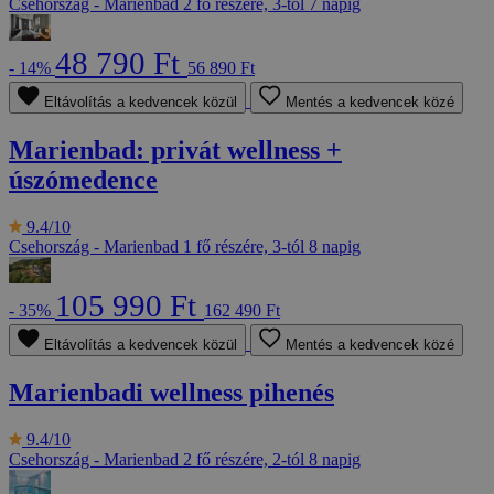
Csehország - Marienbad
2 fő részére, 3-tól 7 napig
48 790 Ft
- 14%
56 890 Ft
Eltávolítás a kedvencek közül
Mentés a kedvencek közé
Marienbad: privát wellness +
úszómedence
9.4/10
Csehország - Marienbad
1 fő részére, 3-tól 8 napig
105 990 Ft
- 35%
162 490 Ft
Eltávolítás a kedvencek közül
Mentés a kedvencek közé
Marienbadi wellness pihenés
9.4/10
Csehország - Marienbad
2 fő részére, 2-tól 8 napig