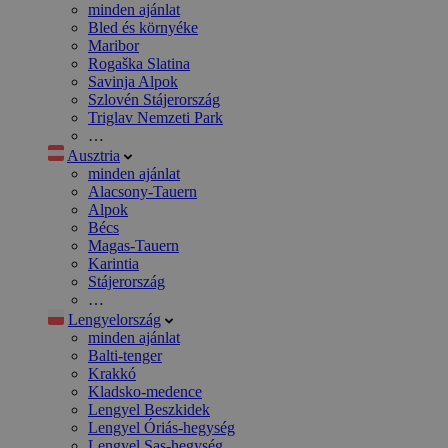
minden ajánlat
Bled és környéke
Maribor
Rogaška Slatina
Savinja Alpok
Szlovén Stájerország
Triglav Nemzeti Park
…
Ausztria
minden ajánlat
Alacsony-Tauern
Alpok
Bécs
Magas-Tauern
Karintia
Stájerország
…
Lengyelország
minden ajánlat
Balti-tenger
Krakkó
Kladsko-medence
Lengyel Beszkidek
Lengyel Óriás-hegység
Lengyel Sas-hegység