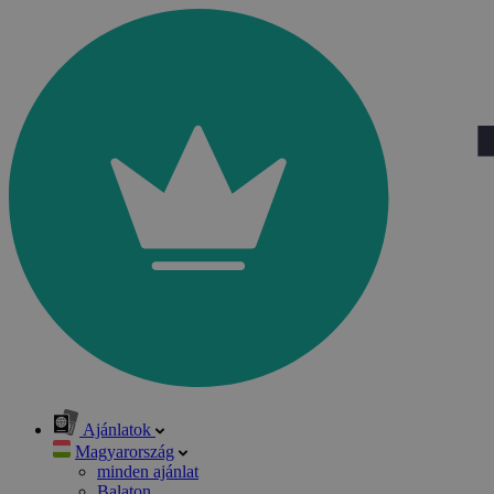
Ajánlatok
Magyarország
minden ajánlat
Balaton