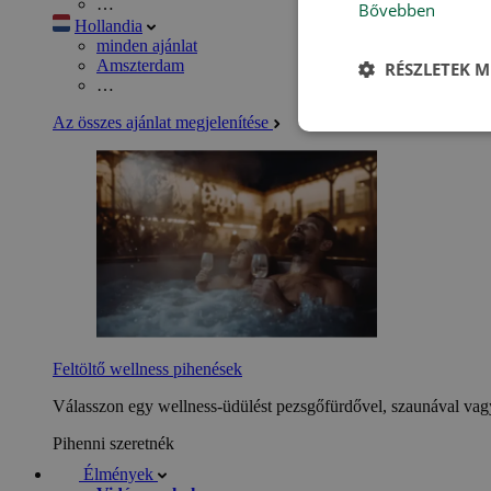
…
Bővebben
Hollandia
minden ajánlat
Amszterdam
RÉSZLETEK M
…
Az összes ajánlat megjelenítése
Feltöltő wellness pihenések
Válasszon egy wellness-üdülést pezsgőfürdővel, szaunával vagy
Pihenni szeretnék
Élmények