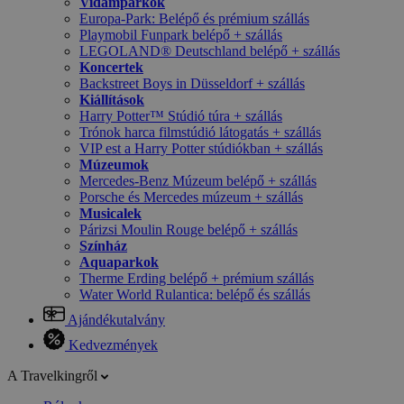
Vidámparkok
Europa-Park: Belépő és prémium szállás
Playmobil Funpark belépő + szállás
LEGOLAND® Deutschland belépő + szállás
Koncertek
Backstreet Boys in Düsseldorf + szállás
Kiállítások
Harry Potter™ Stúdió túra + szállás
Trónok harca filmstúdió látogatás + szállás
VIP est a Harry Potter stúdiókban + szállás
Múzeumok
Mercedes-Benz Múzeum belépő + szállás
Porsche és Mercedes múzeum + szállás
Musicalek
Párizsi Moulin Rouge belépő + szállás
Színház
Aquaparkok
Therme Erding belépő + prémium szállás
Water World Rulantica: belépő és szállás
Ajándékutalvány
Kedvezmények
A Travelkingről