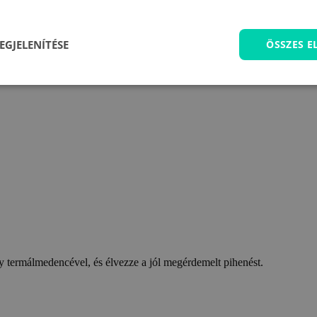
EGJELENÍTÉSE
ÖSSZES 
 termálmedencével, és élvezze a jól megérdemelt pihenést.