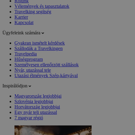
Rólunk
Vélemények és tapasztalatok
Travelking segítség
Karrier
Kapcsolat
Ügyfeleink számára
Gyakran ismételt kérdések
Szállodák a Travelkingen
Travelpedia
Hűségprogram
Személyesen ellenőrzött szállások
Nyár, utazással tele
Utazási élmények Szép-kártyával
Inspirálódjon
Magyarország legjobbjai
Szlovénia legjobbjai
Horvátország legjobbjai
Egy nyár teli utazással
7 magyar régió