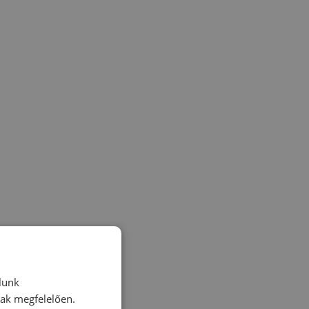
lunk
nak megfelelően.