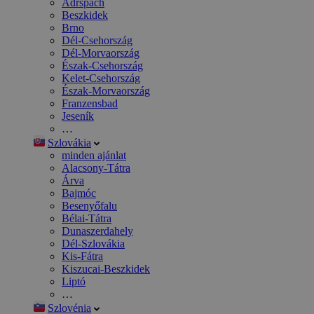
Adršpach
Beszkidek
Brno
Dél-Csehország
Dél-Morvaország
Észak-Csehország
Kelet-Csehország
Észak-Morvaország
Franzensbad
Jeseník
…
Szlovákia
minden ajánlat
Alacsony-Tátra
Árva
Bajmóc
Besenyőfalu
Bélai-Tátra
Dunaszerdahely
Dél-Szlovákia
Kis-Fátra
Kiszucai-Beszkidek
Liptó
…
Szlovénia