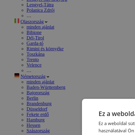
Lengyel-Tátra
Polanica Zdrój
…
Olaszország
minden ajánlat
Bibione
Dél-Tirol
Garda-tó
Rimini és környéke
Toszkána
Trento
Velence
…
Németország
minden ajánlat
Baden-Württemberg
Bajorország
Berlin
Brandenburg
Düsseldorf
Ez a webolda
Fekete erdő
Hamburg
Ez a weboldal süt
Hessen
használatával Ön 
Szászország