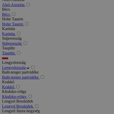
Alsó-Ausztria
Bécs
Bécs
Hohe Tauern
Hohe Tauern
Karintia
Karintia
Stájerország
Stájerország
Tauplitz
Tauplitz
Lengyelország
Lengyelország
Balti-tenger partvidéke
Balti-tenger partvidéke
Krakkó
Krakkó
Kłodzko-völgy
Kłodzko-völgy
Lengyel Beszkidek
Lengyel Beszkidek
Lengyel Jizera hegység