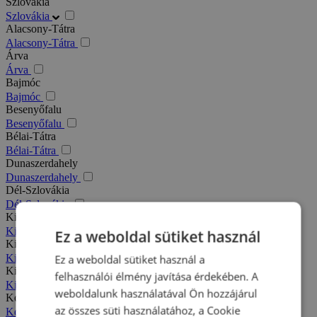
Szlovákia
Szlovákia
Alacsony-Tátra
Alacsony-Tátra
Árva
Árva
Bajmóc
Bajmóc
Besenyőfalu
Besenyőfalu
Bélai-Tátra
Bélai-Tátra
Dunaszerdahely
Dunaszerdahely
Dél-Szlovákia
Dél-Szlovákia
Kis-Fátra
Kis-Fátra
Ez a weboldal sütiket használ
Kisbélic
Kisbélic
Ez a weboldal sütiket használ a
Kiszucai-Beszkidek
felhasználói élmény javítása érdekében. A
Kiszucai-Beszkidek
weboldalunk használatával Ön hozzájárul
Komárno
az összes süti használatához, a Cookie
Komárno