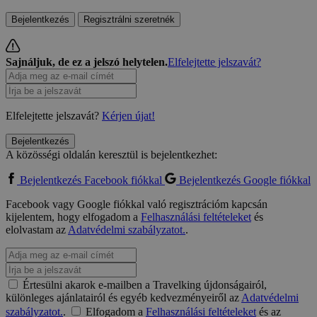
Bejelentkezés
Regisztrálni szeretnék
Sajnáljuk, de ez a jelszó helytelen.
Elfelejtette jelszavát?
Elfelejtette jelszavát?
Kérjen újat!
Bejelentkezés
A közösségi oldalán keresztül is bejelentkezhet:
Bejelentkezés Facebook fiókkal
Bejelentkezés Google fiókkal
Facebook vagy Google fiókkal való regisztrációm kapcsán
kijelentem, hogy elfogadom a
Felhasználási feltételeket
és
elolvastam az
Adatvédelmi szabályzatot.
.
Értesülni akarok e-mailben a Travelking újdonságairól,
különleges ajánlatairól és egyéb kedvezményeiről az
Adatvédelmi
szabályzatot.
.
Elfogadom a
Felhasználási feltételeket
és az