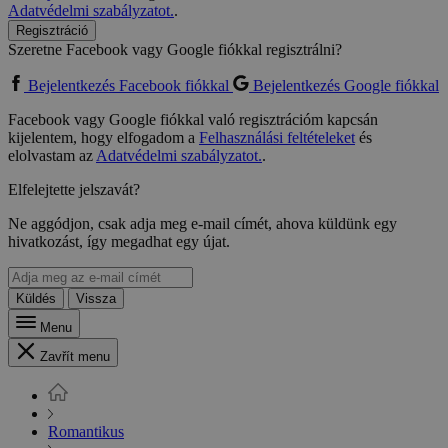
Adatvédelmi szabályzatot.
.
Regisztráció
Szeretne Facebook vagy Google fiókkal regisztrálni?
Bejelentkezés Facebook fiókkal
Bejelentkezés Google fiókkal
Facebook vagy Google fiókkal való regisztrációm kapcsán
kijelentem, hogy elfogadom a
Felhasználási feltételeket
és
elolvastam az
Adatvédelmi szabályzatot.
.
Elfelejtette jelszavát?
Ne aggódjon, csak adja meg e-mail címét, ahova küldünk egy
hivatkozást, így megadhat egy újat.
Küldés
Vissza
Menu
Zavřít menu
Romantikus