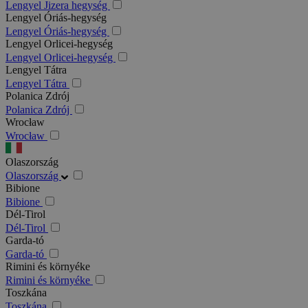
Lengyel Jizera hegység
Lengyel Óriás-hegység
Lengyel Óriás-hegység
Lengyel Orlicei-hegység
Lengyel Orlicei-hegység
Lengyel Tátra
Lengyel Tátra
Polanica Zdrój
Polanica Zdrój
Wrocław
Wrocław
Olaszország
Olaszország
Bibione
Bibione
Dél-Tirol
Dél-Tirol
Garda-tó
Garda-tó
Rimini és környéke
Rimini és környéke
Toszkána
Toszkána