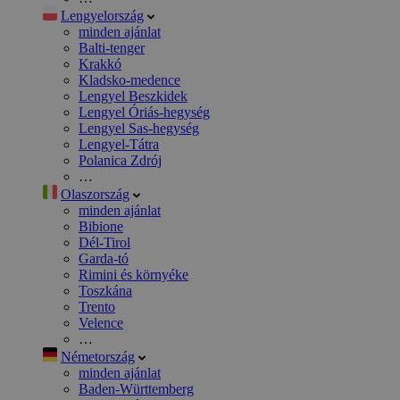
Lengyelország
minden ajánlat
Balti-tenger
Krakkó
Kladsko-medence
Lengyel Beszkidek
Lengyel Óriás-hegység
Lengyel Sas-hegység
Lengyel-Tátra
Polanica Zdrój
…
Olaszország
minden ajánlat
Bibione
Dél-Tirol
Garda-tó
Rimini és környéke
Toszkána
Trento
Velence
…
Németország
minden ajánlat
Baden-Württemberg