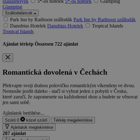
szálláshelyek
5*-os hotelek
5*-os hotelek
Glamping
Glamping
Szállodaláncok
Park Inn by Radisson szállodák
Park Inn by Radisson szállodák
Danubius Hotelek
Danubius Hotelek
Tropical Islands
Tropical Islands
Ajánlat térkép
Összesen
722
ajánlat
Romantická dovolená v Čechách
Překvapte svoji drahou polovičku romantickým víkendem ve dvou.
Nemusíte jezdit daleko - stačí si vybrat jeden z pobytů v Česku,
které zaručí, že zapomenete na každodenní shon a budete se věnovat
jen sami sobě.
Ajánlatok betöltése...
Szűrő
0
közel
szűrő
Térkép megjelenítése
Ajánlatok megtekintése
287
ajánlat