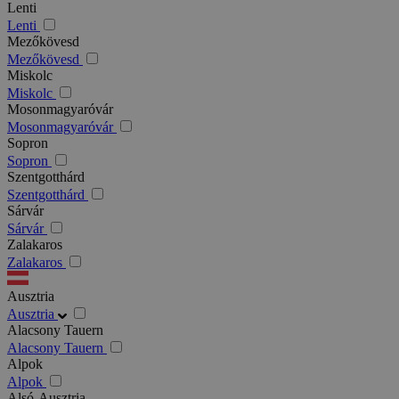
Lenti
Lenti
Mezőkövesd
Mezőkövesd
Miskolc
Miskolc
Mosonmagyaróvár
Mosonmagyaróvár
Sopron
Sopron
Szentgotthárd
Szentgotthárd
Sárvár
Sárvár
Zalakaros
Zalakaros
Ausztria
Ausztria
Alacsony Tauern
Alacsony Tauern
Alpok
Alpok
Alsó-Ausztria