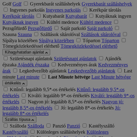
Golf
Golf
Gyerekbarát szálláshelyek
Gyerekbarát szálláshelyek
Ingyenes parkolás
Ingyenes parkolás
Kerékpár tárolás
Kerékpár tárolás
Kutyabarát
Kutyabarát
Kutyáknak ingyen
Kutyáknak ingyen
Kültéri medence
Kültéri medence
Pezsgőfürdő
Pezsgőfürdő
Saját parkoló
Saját parkoló
Szauna
Szauna
Szállások sítárolóval
Szállások sítárolóval
Sípálya közelében
Sípálya közelében
Tóparton
Tóparton
Tömegközlekedéssel elérhető
Tömegközlekedéssel elérhető
Kihagyhatatlan ajánlat
Születésnapi ajánlatok
Születésnapi ajánlatok
Ajándék
éjszaka
Ajándék éjszaka
Kedvezményes árak
Kedvezményes
árak
Legkedvezőbb ajánlatok
Legkedvezőbb ajánlatok
Last
minute
Last minute
Last Minute hétvége
Last Minute hétvége
értékelés
Kitűnő: legalább 9,5*-os értékelés
Kitűnő: legalább 9,5*-os
értékelés
Kiváló: legalább 9*-os értékelés
Kiváló: legalább 9*-os
értékelés
Nagyon jó: legalább 8,5*-os értékelés
Nagyon jó:
legalább 8,5*-os értékelés
Jó: legalább 8*-os értékelés
Jó:
legalább 8*-os értékelés
Szállás típusa
Szálloda
Szálloda
Panzió
Panzió
Kastélyszálló
Kastélyszálló
Különleges szálláshelyek
Különleges