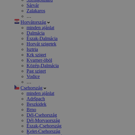
Sárvár
Zalakaros
…
Horvátország
minden ajánlat
Dalmácia
Észak-Dalmácia
Horvát szigetek
Isztria
Krk sziget
Kvarner-öböl
Közép-Dalmácia
Pag sziget
Vodice
…
Csehország
minden ajánlat
Adršpach
Beszkidek
Brno
Dél-Csehország
Dél-Morvaország
Észak-Csehország
Kelet-Csehország