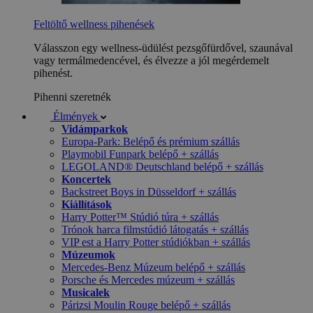
Feltöltő wellness pihenések
Válasszon egy wellness-üdülést pezsgőfürdővel, szaunával
vagy termálmedencével, és élvezze a jól megérdemelt
pihenést.
Pihenni szeretnék
Élmények
Vidámparkok
Europa-Park: Belépő és prémium szállás
Playmobil Funpark belépő + szállás
LEGOLAND® Deutschland belépő + szállás
Koncertek
Backstreet Boys in Düsseldorf + szállás
Kiállítások
Harry Potter™ Stúdió túra + szállás
Trónok harca filmstúdió látogatás + szállás
VIP est a Harry Potter stúdiókban + szállás
Múzeumok
Mercedes-Benz Múzeum belépő + szállás
Porsche és Mercedes múzeum + szállás
Musicalek
Párizsi Moulin Rouge belépő + szállás