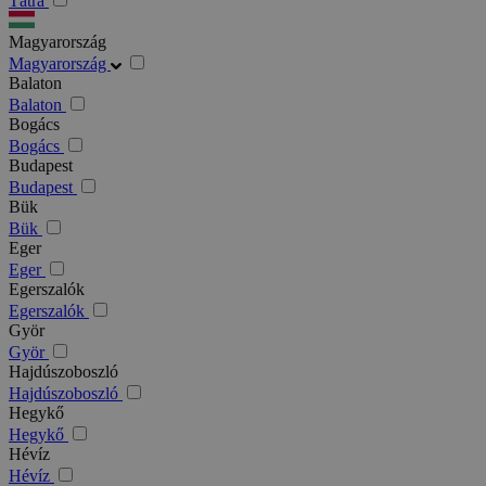
Tátra
Magyarország
Magyarország
Balaton
Balaton
Bogács
Bogács
Budapest
Budapest
Bük
Bük
Eger
Eger
Egerszalók
Egerszalók
Györ
Györ
Hajdúszoboszló
Hajdúszoboszló
Hegykő
Hegykő
Hévíz
Hévíz