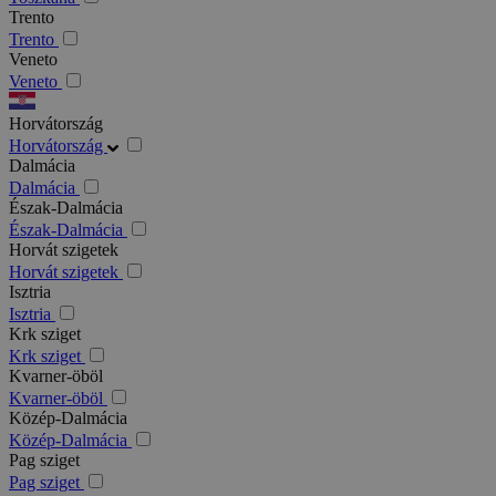
Trento
Trento
Veneto
Veneto
Horvátország
Horvátország
Dalmácia
Dalmácia
Észak-Dalmácia
Észak-Dalmácia
Horvát szigetek
Horvát szigetek
Isztria
Isztria
Krk sziget
Krk sziget
Kvarner-öböl
Kvarner-öböl
Közép-Dalmácia
Közép-Dalmácia
Pag sziget
Pag sziget