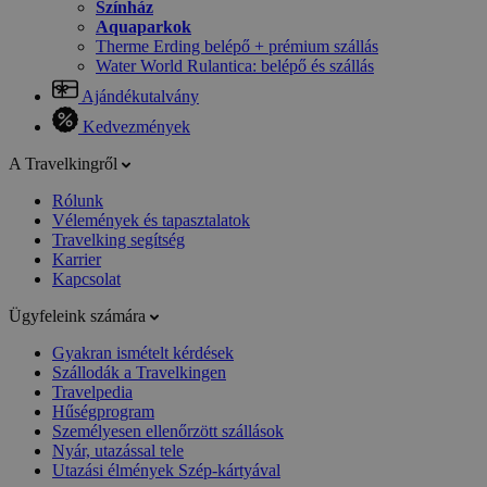
Színház
Aquaparkok
Therme Erding belépő + prémium szállás
Water World Rulantica: belépő és szállás
Ajándékutalvány
Kedvezmények
A Travelkingről
Rólunk
Vélemények és tapasztalatok
Travelking segítség
Karrier
Kapcsolat
Ügyfeleink számára
Gyakran ismételt kérdések
Szállodák a Travelkingen
Travelpedia
Hűségprogram
Személyesen ellenőrzött szállások
Nyár, utazással tele
Utazási élmények Szép-kártyával