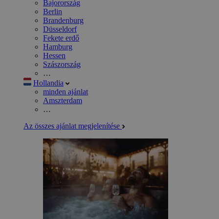
Bajorország
Berlin
Brandenburg
Düsseldorf
Fekete erdő
Hamburg
Hessen
Szászország
…
Hollandia
minden ajánlat
Amszterdam
…
Az összes ajánlat megjelenítése