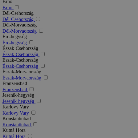
Brno
Brno
Dél-Csehország
Dél-Csehország
Dél-Morvaország
Dél-Morvaország
Érc-hegység
Érc-hegység
Észak-Csehország
Észak-Csehország
Észak-Csehország
Észak-Csehország
Észak-Morvaország
Észak-Morvaország
Franzensbad
Franzensbad
Jeseník-hegység
Jeseník-hegység
Karlovy Vary
Karlovy Vary
Konstantinbad
Konstantinbad
Kutná Hora
Kutná Hora