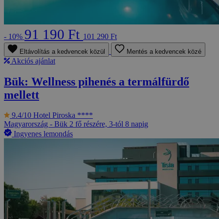
91 190 Ft
- 10%
101 290 Ft
Eltávolítás a kedvencek közül
Mentés a kedvencek közé
Akciós ajánlat
Bük: Wellness pihenés a termálfürdő
mellett
9.4/10
Hotel Piroska ****
Magyarország - Bük
2 fő részére, 3-tól 8 napig
Ingyenes lemondás