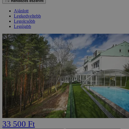
Rendezés eszerint
Ajánlott
Legkedveltebb
Legolcsóbb
Legújabb
33 500 Ft