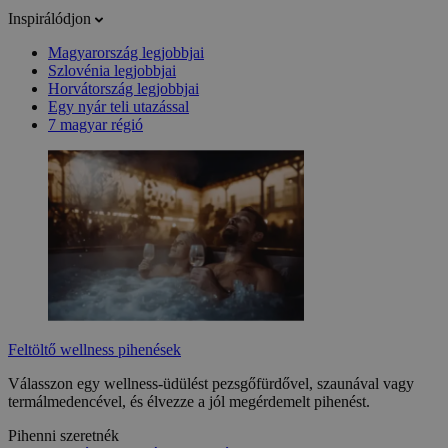
Inspirálódjon
Magyarország legjobbjai
Szlovénia legjobbjai
Horvátország legjobbjai
Egy nyár teli utazással
7 magyar régió
Feltöltő wellness pihenések
Válasszon egy wellness-üdülést pezsgőfürdővel, szaunával vagy
termálmedencével, és élvezze a jól megérdemelt pihenést.
Pihenni szeretnék