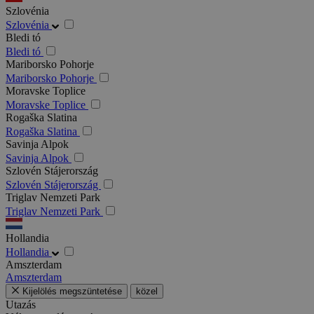
Szlovénia
Szlovénia
Bledi tó
Bledi tó
Mariborsko Pohorje
Mariborsko Pohorje
Moravske Toplice
Moravske Toplice
Rogaška Slatina
Rogaška Slatina
Savinja Alpok
Savinja Alpok
Szlovén Stájerország
Szlovén Stájerország
Triglav Nemzeti Park
Triglav Nemzeti Park
Hollandia
Hollandia
Amszterdam
Amszterdam
Kijelölés megszüntetése
közel
Utazás