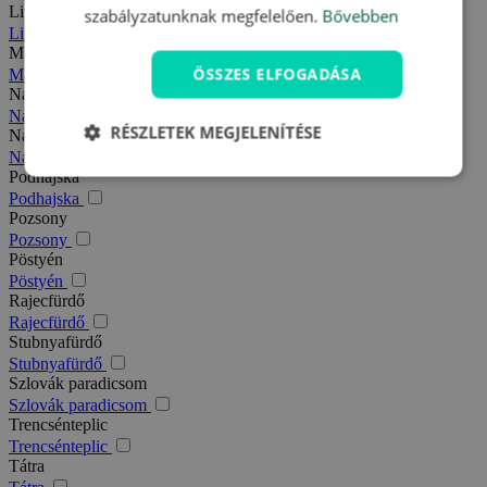
Liptó
szabályzatunknak megfelelően.
Bővebben
Liptó
Magas-Tátra
ÖSSZES ELFOGADÁSA
Magas-Tátra
Nagy-Fátra
Nagy-Fátra
RÉSZLETEK MEGJELENÍTÉSE
Nagymegyer
Nagymegyer
Podhajska
Podhajska
Pozsony
Pozsony
Pöstyén
Pöstyén
Rajecfürdő
Rajecfürdő
Stubnyafürdő
Stubnyafürdő
Szlovák paradicsom
Szlovák paradicsom
Trencsénteplic
Trencsénteplic
Tátra