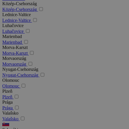
Közép-Csehország
Közép-Csehország
Lednice-Valtice
Lednice-Valtice
Luhačovice
Luhačovice
Marienbad
Marienbad
Morva-Karszt
Morva-Karszt
Morvaország
Morvaország
Nyugat-Csehország
Nyugat-Csehország
Olomouc
Olomouc
Plzeň
Plzeň
Prága
Prága
Valašsko
Valašsko