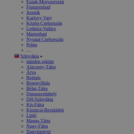
Észak-Morvaország
Franzensbad
Jeseník
Karlovy Vary
Közép-Csehország
Lednice-Valtice
Marienbad
Nyugat Csehország
Prága
…
Szlovákia
minden ajánlat
Alacsony-Tátra
Árva
Bajmóc
Besenyőfalu
Bélai-Tátra
Dunaszerdahely
Dél-Szlovákia
Kis-Fátra
Kiszucai-Beszkidek
Liptó
Magas-Tátra
Nagy-Fátra
Nagymegyer