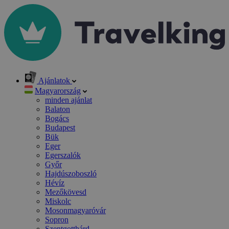
Ajánlatok
Magyarország
minden ajánlat
Balaton
Bogács
Budapest
Bük
Eger
Egerszalók
Győr
Hajdúszoboszló
Hévíz
Mezőkövesd
Miskolc
Mosonmagyaróvár
Sopron
Szentgotthárd