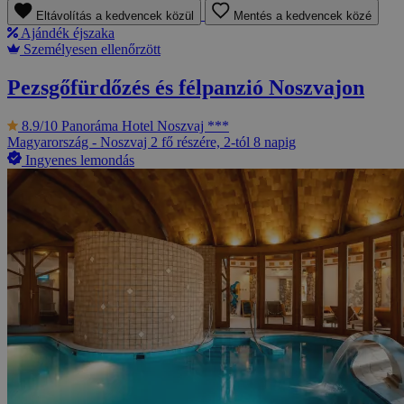
Eltávolítás a kedvencek közül
Mentés a kedvencek közé
Ajándék éjszaka
Személyesen ellenőrzött
Pezsgőfürdőzés és félpanzió Noszvajon
8.9/10
Panoráma Hotel Noszvaj ***
Magyarország - Noszvaj
2 fő részére, 2-tól 8 napig
Ingyenes lemondás