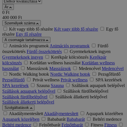
Ár
0
Ft
400 000
Ft
Személyek száma
Két vagy több fő részére
Két vagy több fő részére
Egy fő
részére
Egy fő részére
A csomagár tartalmazza
Animációs programok
Animációs programok
Fürdő
összeköttetés
Fürdő összeköttetés
Gyermekeknek ingyen
Gyermekeknek ingyen
Kerékpár kölcsönzés
Kerékpár
kölcsönzés
Korlátlan wellness használat
Korlátlan wellness
használat
Masszázsok
Masszázsok
Medencével
Medencével
Nordic Walking botok
Nordic Walking botok
Pezsgőfürdő
Pezsgőfürdő
Privát wellness
Privát wellness
SPA kezelések
SPA kezelések
Szauna
Szauna
Szállások aquapark belépővel
Szállások aquapark belépővel
Szállások fürdőbelépővel
Szállások fürdőbelépővel
Szállások állatkerti belépővel
Szállások állatkerti belépővel
Szolgáltatások
Akadálymentesített
Akadálymentesített
Aquapark közelében
Aquapark közelében
Bababarát
Bababarát
Beltéri medence
Beltéri medence
Felnőttbarát
Felnőttbarát
Fitness
Fitness