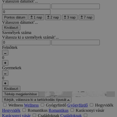
Válasszon dátumot’...
Pontos dátum
1 nap
2 nap
3 nap
7 nap
Válasszon dátumot’...
Kiválaszt
Személyek száma
Válassza ki a személyek számát’...
Felnőttek
0
Gyermekek
0
Kiválaszt
Térkép megjelenítése
Kérjük, válassza ki a tartózkodás típusát
Wellness
Wellness
Gyógyfürdő
Gyógyfürdő
Hegyvidék
Hegyvidék
Romantikus
Romantikus
Karácsonyi vásár
Karácsonyi vásár
Családoknak
Családoknak