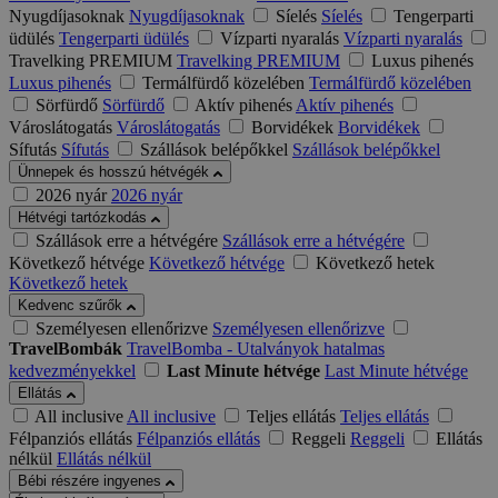
Nyugdíjasoknak
Nyugdíjasoknak
Síelés
Síelés
Tengerparti
üdülés
Tengerparti üdülés
Vízparti nyaralás
Vízparti nyaralás
Travelking PREMIUM
Travelking PREMIUM
Luxus pihenés
Luxus pihenés
Termálfürdő közelében
Termálfürdő közelében
Sörfürdő
Sörfürdő
Aktív pihenés
Aktív pihenés
Városlátogatás
Városlátogatás
Borvidékek
Borvidékek
Sífutás
Sífutás
Szállások belépőkkel
Szállások belépőkkel
Ünnepek és hosszú hétvégék
2026 nyár
2026 nyár
Hétvégi tartózkodás
Szállások erre a hétvégére
Szállások erre a hétvégére
Következő hétvége
Következő hétvége
Következő hetek
Következő hetek
Kedvenc szűrők
Személyesen ellenőrizve
Személyesen ellenőrizve
TravelBombák
TravelBomba - Utalványok hatalmas
kedvezményekkel
Last Minute hétvége
Last Minute hétvége
Ellátás
All inclusive
All inclusive
Teljes ellátás
Teljes ellátás
Félpanziós ellátás
Félpanziós ellátás
Reggeli
Reggeli
Ellátás
nélkül
Ellátás nélkül
Bébi részére ingyenes