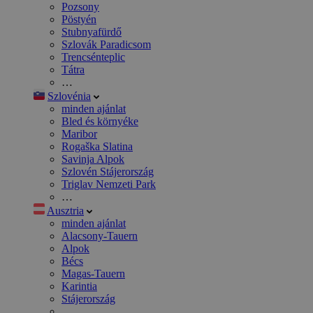
Pozsony
Pöstyén
Stubnyafürdő
Szlovák Paradicsom
Trencsénteplic
Tátra
…
Szlovénia
minden ajánlat
Bled és környéke
Maribor
Rogaška Slatina
Savinja Alpok
Szlovén Stájerország
Triglav Nemzeti Park
…
Ausztria
minden ajánlat
Alacsony-Tauern
Alpok
Bécs
Magas-Tauern
Karintia
Stájerország
…