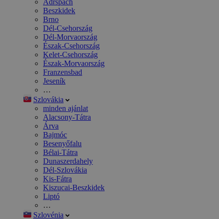
Adršpach
Beszkidek
Brno
Dél-Csehország
Dél-Morvaország
Észak-Csehország
Kelet-Csehország
Észak-Morvaország
Franzensbad
Jeseník
…
Szlovákia
minden ajánlat
Alacsony-Tátra
Árva
Bajmóc
Besenyőfalu
Bélai-Tátra
Dunaszerdahely
Dél-Szlovákia
Kis-Fátra
Kiszucai-Beszkidek
Liptó
…
Szlovénia