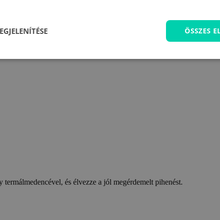
EGJELENÍTÉSE
ÖSSZES 
 termálmedencével, és élvezze a jól megérdemelt pihenést.