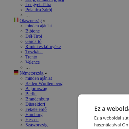
Lengyel-Tátra
Polanica Zdrój
…
Olaszország
minden ajánlat
Bibione
Dél-Tirol
Garda-tó
Rimini és környéke
Toszkána
Trento
Velence
…
Németország
minden ajánlat
Baden-Württemberg
Bajorország
Berlin
Brandenburg
Düsseldorf
Ez a webolda
Fekete erdő
Hamburg
Ez a weboldal süt
Hessen
használatával Ön 
Szászország