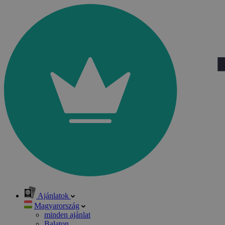
Ajánlatok
Magyarország
minden ajánlat
Balaton