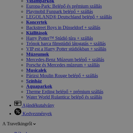
Vidámparkok
Europa-Park: Belépő és prémium szállás
Playmobil Funpark belépő + szállás
LEGOLAND® Deutschland belépő + szállás
Koncertek
Backstreet Boys in Düsseldorf + szállás
Kiállítások
Harry Potter™ Stúdió túra + szállás
Trónok harca filmstúdió látogatás + szállás
VIP est a Harry Potter stúdiókban + szállás
Múzeumok
Mercedes-Benz Múzeum belépő + szállás
Porsche és Mercedes múzeum + szállás
Musicalek
Párizsi Moulin Rouge belépő + szállás
Színház
Aquaparkok
Therme Erding belépő + prémium szállás
Water World Rulantica: belépő és szállás
Ajándékutalvány
Kedvezmények
A Travelkingről