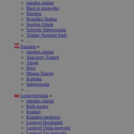
minden ajánlat
Bled és környéke
Maribor
Rogaška Slatina
Savinja Alpok
Szlovén Stájerország
Triglav Nemzeti Park
…
Ausztria
minden ajánlat
Alacsony-Tauern
Alpok
Bécs
Magas-Tauern
Karintia
Stájerország
…
Lengyelország
minden ajánlat
Balti-tenger
Krakkó
Kladsko-medence
Lengyel Beszkidek
Lengyel Óriás-hegység
Lengyel Sas-hegység