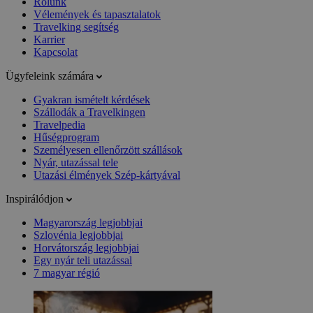
Rólunk
Vélemények és tapasztalatok
Travelking segítség
Karrier
Kapcsolat
Ügyfeleink számára
Gyakran ismételt kérdések
Szállodák a Travelkingen
Travelpedia
Hűségprogram
Személyesen ellenőrzött szállások
Nyár, utazással tele
Utazási élmények Szép-kártyával
Inspirálódjon
Magyarország legjobbjai
Szlovénia legjobbjai
Horvátország legjobbjai
Egy nyár teli utazással
7 magyar régió