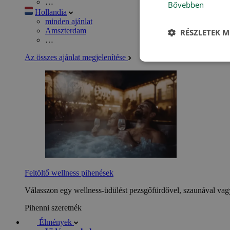
…
Bővebben
Hollandia
minden ajánlat
Amszterdam
RÉSZLETEK M
…
Az összes ajánlat megjelenítése
Feltöltő wellness pihenések
Válasszon egy wellness-üdülést pezsgőfürdővel, szaunával vagy
Pihenni szeretnék
Élmények