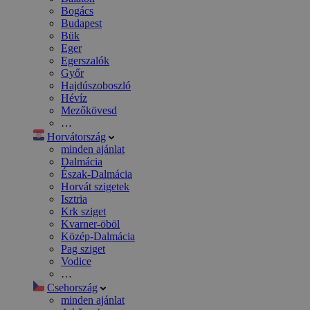
Bogács
Budapest
Bük
Eger
Egerszalók
Győr
Hajdúszoboszló
Hévíz
Mezőkövesd
…
Horvátország
minden ajánlat
Dalmácia
Észak-Dalmácia
Horvát szigetek
Isztria
Krk sziget
Kvarner-öböl
Közép-Dalmácia
Pag sziget
Vodice
…
Csehország
minden ajánlat