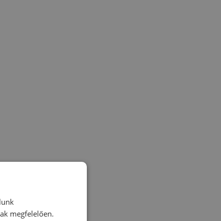
lunk
nak megfelelően.