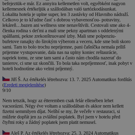
befejeztük-e már. Ez annyira kellemetlen volt, egyébként nagyon
kellemesnek értékeljük a szállodában való tartózkodásunkat.
Lokalita hotela je uplne super, len 3 zastávky od Hlavniho nádraží.
Celkovo je to kľudne časť s dobrou vybavenosťou- potraviny,
lekáreň…bazen ani wellness sme nenavštívili. Cestovali sme ako 4-
členka rodina s deťmi a mali sme pekny apartman s oddelenými
spálňami, pekne zrekonštruované izby. Mali sme polpenziu-
bufetove ranajky do širokým výberom a veceru, kde sme boli skoro
sami. Tam to bolo trochu neprijemne, pani čašníčka nemala príliš
prijemne vystupovanie, dala nas na uplny koniec reštaurácie,
napriek tomu, ze sme tam sami a často nám chodila nazerať do
tanierov, ci sme uz skončili. To bola taka nepríjemnosť, inak pobyt v
hoteli hodnotíme ako velmi príjemný.
Jiří Š.
Az értékelés létrehozva: 13. 7. 2025
Automatikus fordítás
(
Eredeti megjelenítése
)
9/10
Nem tetszik, hogy az étteremben csak felár ellenében lehet
vacsorázni. Négy éve voltam a szállodában és akkor nem kellett
fizetni semmilyen díjat.
Nelíbí se my, že večeře v restauraci, si
můžete dopřát jen za zvláštní poplatek. Byl jsem v hotelu před
čtyřmi roky a žádný poplatek jsem platit nemusel.
Aleš P.
Az értékelés létrehozva: 25. 3. 2024
Automatikus