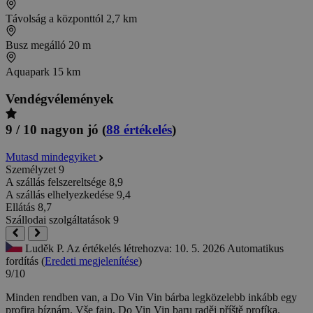
Távolság a központtól
2,7 km
Busz megálló
20 m
Aquapark
15 km
Vendégvélemények
9 / 10
nagyon jó
(
88 értékelés
)
Mutasd mindegyiket
Személyzet
9
A szállás felszereltsége
8,9
A szállás elhelyezkedése
9,4
Ellátás
8,7
Szállodai szolgáltatások
9
Luděk P.
Az értékelés létrehozva: 10. 5. 2026
Automatikus
fordítás (
Eredeti megjelenítése
)
9/10
Minden rendben van, a Do Vin Vin bárba legközelebb inkább egy
profira bíznám.
Vše fajn, Do Vin Vin baru raděj příště profíka.