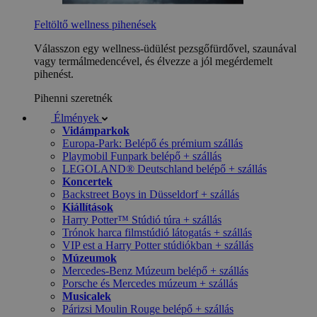
Feltöltő wellness pihenések
Válasszon egy wellness-üdülést pezsgőfürdővel, szaunával
vagy termálmedencével, és élvezze a jól megérdemelt
pihenést.
Pihenni szeretnék
Élmények
Vidámparkok
Europa-Park: Belépő és prémium szállás
Playmobil Funpark belépő + szállás
LEGOLAND® Deutschland belépő + szállás
Koncertek
Backstreet Boys in Düsseldorf + szállás
Kiállítások
Harry Potter™ Stúdió túra + szállás
Trónok harca filmstúdió látogatás + szállás
VIP est a Harry Potter stúdiókban + szállás
Múzeumok
Mercedes-Benz Múzeum belépő + szállás
Porsche és Mercedes múzeum + szállás
Musicalek
Párizsi Moulin Rouge belépő + szállás