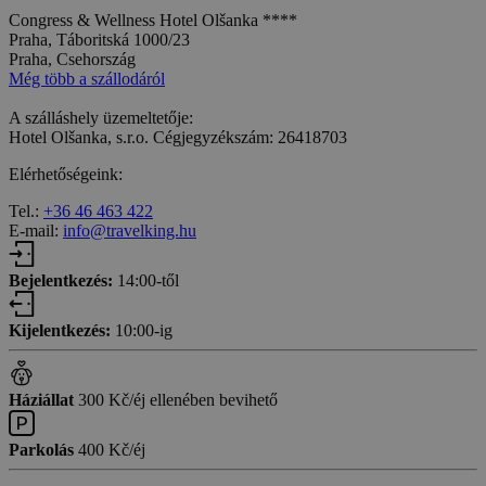
Congress & Wellness Hotel Olšanka ****
Praha, Táboritská 1000/23
Praha, Csehország
Még több a szállodáról
A szálláshely üzemeltetője:
Hotel Olšanka, s.r.o. Cégjegyzékszám: 26418703
Elérhetőségeink:
Tel.:
+36 46 463 422
E-mail:
info@travelking.hu
Bejelentkezés:
14:00-től
Kijelentkezés:
10:00-ig
Háziállat
300 Kč/éj ellenében bevihető
Parkolás
400 Kč/éj