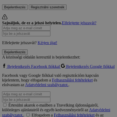
Bejelentkezés
Regisztrálni szeretnék
Sajnáljuk, de ez a jelszó helytelen.
Elfelejtette jelszavát?
Elfelejtette jelszavát?
Kérjen újat!
Bejelentkezés
A közösségi oldalán keresztül is bejelentkezhet:
Bejelentkezés Facebook fiókkal
Bejelentkezés Google fiókkal
Facebook vagy Google fiókkal való regisztrációm kapcsán
kijelentem, hogy elfogadom a
Felhasználási feltételeket
és
elolvastam az
Adatvédelmi szabályzatot.
.
Értesülni akarok e-mailben a Travelking újdonságairól,
különleges ajánlatairól és egyéb kedvezményeiről az
Adatvédelmi
szabályzatot.
.
Elfogadom a
Felhasználási feltételeket
és az