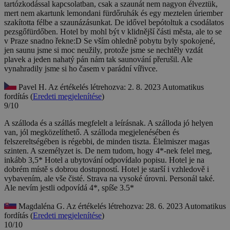
tartózkodással kapcsolatban, csak a szaunát nem nagyon élveztük,
mert nem akartunk lemondani fürdőruhák és egy meztelen úriember
szakította félbe a szaunázásunkat. De idővel bepótoltuk a csodálatos
pezsgőfürdőben.
Hotel by mohl být v klidnější části města, ale to se
v Praze snadno řekne:D Se vším ohledně pobytu byly spokojené,
jen saunu jsme si moc neužily, protože jsme se nechtěly vzdát
plavek a jeden nahatý pán nám tak saunování přerušil. Ale
vynahradily jsme si ho časem v parádní vířivce.
Pavel H.
Az értékelés létrehozva: 2. 8. 2023
Automatikus
fordítás (
Eredeti megjelenítése
)
9/10
A szálloda és a szállás megfelelt a leírásnak. A szálloda jó helyen
van, jól megközelíthető. A szálloda megjelenésében és
felszereltségében is régebbi, de minden tiszta. Élelmiszer magas
szinten. A személyzet is. De nem tudom, hogy 4*-nek felel meg,
inkább 3,5*
Hotel a ubytování odpovídalo popisu. Hotel je na
dobrém místě s dobrou dostupností. Hotel je starší i vzhledově i
vybavením, ale vše čisté. Strava na vysoké úrovni. Personál také.
Ale nevím jestli odpovídá 4*, spíše 3.5*
Magdaléna G.
Az értékelés létrehozva: 28. 6. 2023
Automatikus
fordítás (
Eredeti megjelenítése
)
10/10