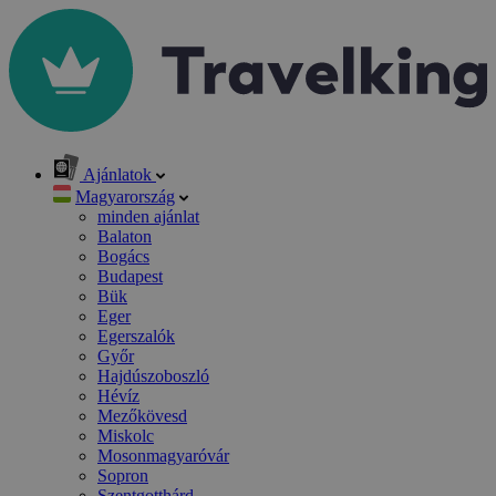
Ajánlatok
Magyarország
minden ajánlat
Balaton
Bogács
Budapest
Bük
Eger
Egerszalók
Győr
Hajdúszoboszló
Hévíz
Mezőkövesd
Miskolc
Mosonmagyaróvár
Sopron
Szentgotthárd