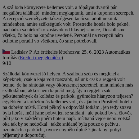
A szálloda környezete kellemes volt, a főpályaudvartól pár
megállóra található, mindent megkaptunk, ami a kuponon szerepelt.
A recepció személyzete készségesen tanácsot adott nekünk
mindenben, amire szükségünk volt.
Prostredie hotela bolo pekné,
nachádza sa niekoľko zastávok od hlavnej stanice, Dostali sme
všetko, čo bolo na kupóne uvedené. Personál na recepcii nám
ochotne poradil vo všetkom, čo sme potrebovali.
Ladislav P.
Az értékelés létrehozva: 25. 6. 2023
Automatikus
fordítás (
Eredeti megjelenítése
)
9/10
Szállodai környezet jó helyen. A szálloda szép és megfelel a
képeknek, csak a kaja volt rosszabb, nálunk csak a reggeli volt
benne, de ha rántottát vagy ökörszemet szeretnél, mint minden más
szállodában, akkor nem kapnád meg, így a reggeli csak
péksütemények és kolbász és parkok, gyümölcs hiányzott teljesen?
egyébként a tartózkodás kellemes volt, és ajánlom
Prostředí hotelu
na dobrém místě. Hotel pěkný a odpovídá fotkám , jen tedy strava
byla horší , měli jsme pobyt jen se snídaní , ale pokud by si člověk
přál jako v každém jiném hotelu např. míchaná vejce nebo volská
oka tak by se nedočkal , takže snídaně byla pouze o pečivu ,
uzeninách a parkách , ovoce chybělo úplně ? jinak byl pobyt
příjemný a doporučuji