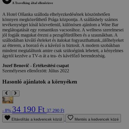
A Travelking által ellenőrizve
A Hotel Olšanka szálloda elhelyezkedésének köszönhetően
könnyen megközelíthető Prága központja. A szálláshely számos
tevékenységet kínál közvetlenül, különösen ajánlom a Wine Bar
meglátogatását egy romantikus vacsorához. A wellness szerelmesei
jól fogják magukat érezni a pezsgőfürdőben és a szaunákban. A
szállodában kiváló ételeket és italokat fogyaszthattunk.,ülőhelyeket
az étterem, a borozó és a kávézó is biztosít. A modern szobákban
mindent megtaláltunk amire csak szükségünk lehetett, a kényelmes
ágytól kezdve a TV-n át a tea- és kávéfőző berendezésig.
Jozef Benovič - Értékesítési csapat
Személyesen ellenőrzött: Július 2022
Hasonló ajánlatok a környéken
34 190 Ft
- 8%
37 290 Ft
Eltávolítás a kedvencek közül
Mentés a kedvencek közé