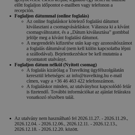
előtt foglaljon időpontot e-mailben vagy telefonon a
recepción.
Foglaljon dátummal (online foglalás)
Az online foglaláskor kötelező foglalási dátumot
kiválasztani a csomagvásárláskor. Válassza ki a kívánt
csomagváltozatot, és a „Dátum kiválasztása” gombbal
jelölje meg a kívánt foglalási dátumot.
A megrendelés kifizetése után kap egy azonosítószámot
a foglalás dátumával (nem kell külön kapcsolatba lépni
a szállodával). Bejelentkezéskor be kell mutatnia a
nyomtatott utalványt.
Foglaljon dátum nélkül (Nyitott csomag)
A foglalás kizárólag a Travelking ügyfélszolgálatán
keresztül lehetséges: az info@travelking.hu e-mail
címen, vagy a +36 46 463 422 telefonszámon.
A foglaláskor minden, az utalványhoz kapcsolódó felár
is fizetendő. További információkat az ajánlat felárakra
vonatkozó részében talál.
Az utalvány nem használható fel 2026.11.27. - 2026.11.29.,
2026.12.04. - 2026.12.06., 2026.12.11. - 2026.12.13.,
2026.12.18. - 2026.12.20. között.