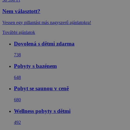
Nem választott?
Vessen egy pillantást más nagyszerű ajánlatokra!
További ajánlatok
Dovolená s dětmi zdarma
738
Pobyty s bazénem
648
Pobyt se saunou v ceně
680
Wellness pobyty s dětmi
492