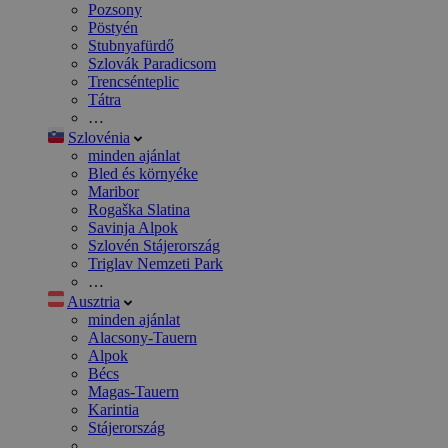
Pozsony
Pöstyén
Stubnyafürdő
Szlovák Paradicsom
Trencsénteplic
Tátra
…
Szlovénia
minden ajánlat
Bled és környéke
Maribor
Rogaška Slatina
Savinja Alpok
Szlovén Stájerország
Triglav Nemzeti Park
…
Ausztria
minden ajánlat
Alacsony-Tauern
Alpok
Bécs
Magas-Tauern
Karintia
Stájerország
…