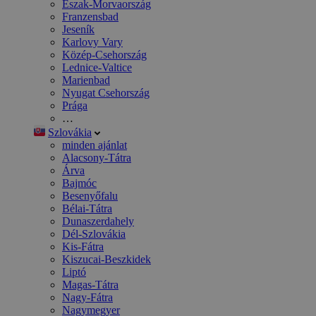
Észak-Morvaország
Franzensbad
Jeseník
Karlovy Vary
Közép-Csehország
Lednice-Valtice
Marienbad
Nyugat Csehország
Prága
…
Szlovákia
minden ajánlat
Alacsony-Tátra
Árva
Bajmóc
Besenyőfalu
Bélai-Tátra
Dunaszerdahely
Dél-Szlovákia
Kis-Fátra
Kiszucai-Beszkidek
Liptó
Magas-Tátra
Nagy-Fátra
Nagymegyer