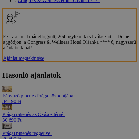
Congress & Wellness Hotel Olšanka ****
Ez az ajánlat már elfogyott, 204 ügyfelünk ezt választotta. De ne
aggódjon, a Congress & Wellness Hotel Olšanka **** új nagyszerű
ajánlatot kínál!
Ajánlat megtekintése
Hasonló ajánlatok
Fényűző pihenés Prága központjában
34 190 Ft
Prágai pihenés az Óvásos térnél
30 690 Ft
Prágai pihenés reggelivel
30 590 Ft