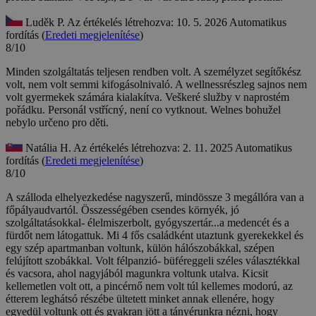
Luděk P.
Az értékelés létrehozva: 10. 5. 2026
Automatikus
fordítás (
Eredeti megjelenítése
)
8/10
Minden szolgáltatás teljesen rendben volt. A személyzet segítőkész
volt, nem volt semmi kifogásolnivaló. A wellnessrészleg sajnos nem
volt gyermekek számára kialakítva.
Veškeré služby v naprostém
pořádku. Personál vstřícný, není co vytknout. Welnes bohužel
nebylo určeno pro děti.
Natália H.
Az értékelés létrehozva: 2. 11. 2025
Automatikus
fordítás (
Eredeti megjelenítése
)
8/10
A szálloda elhelyezkedése nagyszerű, mindössze 3 megállóra van a
főpályaudvartól. Összességében csendes környék, jó
szolgáltatásokkal- élelmiszerbolt, gyógyszertár...a medencét és a
fürdőt nem látogattuk. Mi 4 fős családként utaztunk gyerekekkel és
egy szép apartmanban voltunk, külön hálószobákkal, szépen
felújított szobákkal. Volt félpanzió- büféreggeli széles választékkal
és vacsora, ahol nagyjából magunkra voltunk utalva. Kicsit
kellemetlen volt ott, a pincérnő nem volt túl kellemes modorú, az
étterem leghátsó részébe ültetett minket annak ellenére, hogy
egyedül voltunk ott és gyakran jött a tányérunkra nézni, hogy