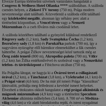
Élvezze Európa történelmi szívének varázslatos hangulatát a
Congress & Wellness Hotel Olšanka ****
szállodában. A szálloda
csendes helyen, a
Zizkovi TV torony
(750 m), Prága modern
nevezetessége alatt található. Közvetlenül a szálloda előtt található
egy
közlekedési megálló
, ahonnan így néhány perc alatt a
történelmi központban, a
Vencel téren
vagy a
Nemzeti
Múzeumban
és a cseh főváros más csodáinál lehet.
A szálloda közelében található a gyönyörű kilátással rendelkező
Riegrovy sady
(1,2 km),
Sady Svatopluka Čecha
(1,2 km),
Bezručovy sady
(1,8 km) és
Parukářka
parkok (700 m), így a
nagyváros nyüzsgése elől bármikor elmenekülhet a fák csendes
hátterébe. A prágai Žižkov nevezetességei közé tartozik még az
Öreg zsidó temető
(800 m),
Akropolisz-palota
(700 m),
Vítkv
(1,2 km) Jan Žižka emlékművével és szobrával vagy a
Nemzetközi
telefon- és távíróközpont
a Fibichova utcában (750 m).
Ha Prágába látogat, ne hagyja ki a
Óvárosi teret a csillagászati
órával
(3,2 km), a
Táncházat
(3,8 km), a
Vyšehradot
(4,1 km) és
a
Prágai várat
(4,6 km). De ha már jól ismeri Prága "klasszikus"
látnivalóit, próbálja meg felfedezni a kevésbé ismert helyeket.
Élvezheti a titokzatos okkult hangulatot a
régi prágai alkimisták és
mágusok múzeumában
(4,9 km) vagy a történelmi
Speculum
Alchemiae
alkimista műhelyben (3,4 km). A 700 m²-es
Medúza-
világ
(4,6 km) a víz alatti birodalomba repíti, és isteni nyugalmat