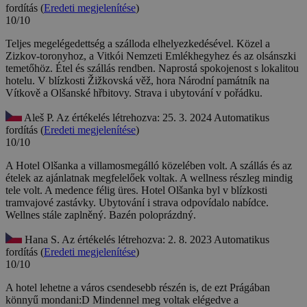
fordítás (
Eredeti megjelenítése
)
10/10
Teljes megelégedettség a szálloda elhelyezkedésével. Közel a
Zizkov-toronyhoz, a Vitkói Nemzeti Emlékhegyhez és az olsánszki
temetőhöz. Étel és szállás rendben.
Naprostá spokojenost s lokalitou
hotelu. V blízkosti Žižkovská věž, hora Národní památník na
Vítkově a Olšanské hřbitovy. Strava i ubytování v pořádku.
Aleš P.
Az értékelés létrehozva: 25. 3. 2024
Automatikus
fordítás (
Eredeti megjelenítése
)
10/10
A Hotel Olšanka a villamosmegálló közelében volt. A szállás és az
ételek az ajánlatnak megfelelőek voltak. A wellness részleg mindig
tele volt. A medence félig üres.
Hotel Olšanka byl v blízkosti
tramvajové zastávky. Ubytování i strava odpovídalo nabídce.
Wellnes stále zaplněný. Bazén poloprázdný.
Hana S.
Az értékelés létrehozva: 2. 8. 2023
Automatikus
fordítás (
Eredeti megjelenítése
)
10/10
A hotel lehetne a város csendesebb részén is, de ezt Prágában
könnyű mondani:D Mindennel meg voltak elégedve a