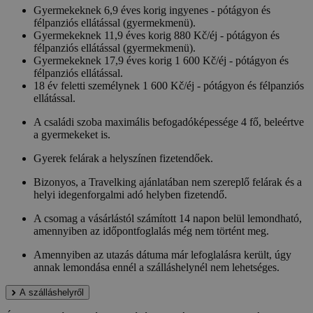
Gyermekeknek 6,9 éves korig ingyenes - pótágyon és
félpanziós ellátással (gyermekmenü).
Gyermekeknek 11,9 éves korig 880 Kč/éj - pótágyon és
félpanziós ellátással (gyermekmenü).
Gyermekeknek 17,9 éves korig 1 600 Kč/éj - pótágyon és
félpanziós ellátással.
18 év feletti személynek 1 600 Kč/éj - pótágyon és félpanziós
ellátással.
A családi szoba maximális befogadóképessége 4 fő, beleértve
a gyermekeket is.
Gyerek felárak a helyszínen fizetendőek.
Bizonyos, a Travelking ajánlatában nem szereplő felárak és a
helyi idegenforgalmi adó helyben fizetendő.
A csomag a vásárlástól számított 14 napon belül lemondható,
amennyiben az időpontfoglalás még nem történt meg.
Amennyiben az utazás dátuma már lefoglalásra került, úgy
annak lemondása ennél a szálláshelynél nem lehetséges.
A szálláshelyről