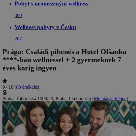
Pobyt s neomezeným wellness
390
Wellness pobyty v Česku
207
Prága: Családi pihenés a Hotel Olšanka
****-ban wellnessel + 2 gyermeknek 7
éves korig ingyen
9 / 10
(
88 értékelés
)
Praha, Táboritská 1000/23, Praha, Csehország
(
Mutatás térképen
)