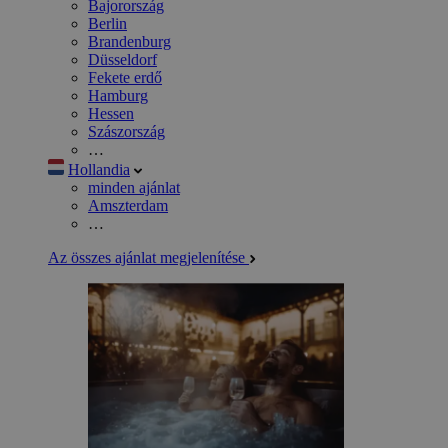
Bajorország
Berlin
Brandenburg
Düsseldorf
Fekete erdő
Hamburg
Hessen
Szászország
…
Hollandia
minden ajánlat
Amszterdam
…
Az összes ajánlat megjelenítése