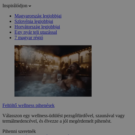
Inspirálódjon
Magyarország legjobbjai
Szlovénia legjobbjai
Horvátország legjobbjai
Egy nyár teli utazással
7 magyar régió
Feltöltő wellness pihenések
Válasszon egy wellness-üdülést pezsgőfürdővel, szaunával vagy
termálmedencével, és élvezze a jól megérdemelt pihenést.
Pihenni szeretnék