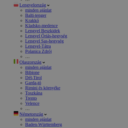
Lengyelország
minden ajánlat
Balti-tenger
Krakkó
Kladsko-medence
Lengyel Beszkidek
Lengyel Óriás-hegység
Lengyel Sas-hegység
Lengyel-Tátra
Polanica Zdrój
…
Olaszország
minden ajánlat
Bibione
Dél-Tirol
Garda-tó
Rimini és környéke
Toszkána
Trento
Velence
…
Németország
minden ajánlat
Baden-Württemberg