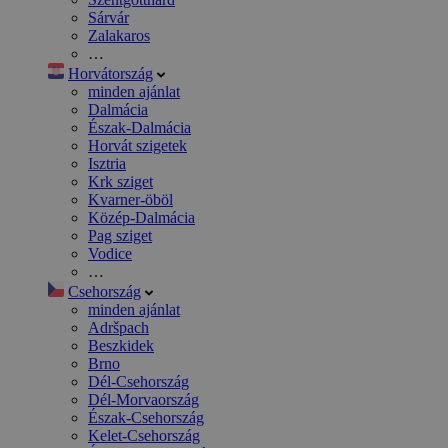
Sárvár
Zalakaros
…
Horvátország
minden ajánlat
Dalmácia
Észak-Dalmácia
Horvát szigetek
Isztria
Krk sziget
Kvarner-öböl
Közép-Dalmácia
Pag sziget
Vodice
…
Csehország
minden ajánlat
Adršpach
Beszkidek
Brno
Dél-Csehország
Dél-Morvaország
Észak-Csehország
Kelet-Csehország