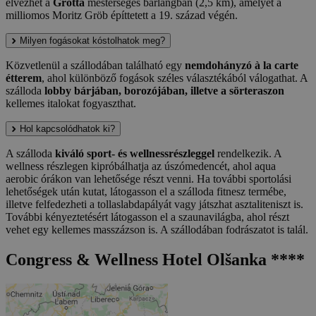
élvezhet a
Grotta
mesterséges barlangban (2,5 km), amelyet a
milliomos Moritz Gröb építtetett a 19. század végén.
Milyen fogásokat kóstolhatok meg?
Közvetlenül a szállodában található egy
nemdohányzó à la carte
étterem
, ahol különböző fogások széles választékából válogathat. A
szálloda
lobby bárjában, borozójában, illetve a sörteraszon
kellemes italokat fogyaszthat.
Hol kapcsolódhatok ki?
A szálloda
kiváló sport- és wellnessrészleggel
rendelkezik. A
wellness részlegen kipróbálhatja az úszómedencét, ahol aqua
aerobic órákon van lehetősége részt venni. Ha további sportolási
lehetőségek után kutat, látogasson el a szálloda fitnesz termébe,
illetve felfedezheti a tollaslabdapályát vagy játszhat asztaliteniszt is.
További kényeztetésért látogasson el a szaunavilágba, ahol részt
vehet egy kellemes masszázson is. A szállodában fodrászatot is talál.
Congress & Wellness Hotel Olšanka ****