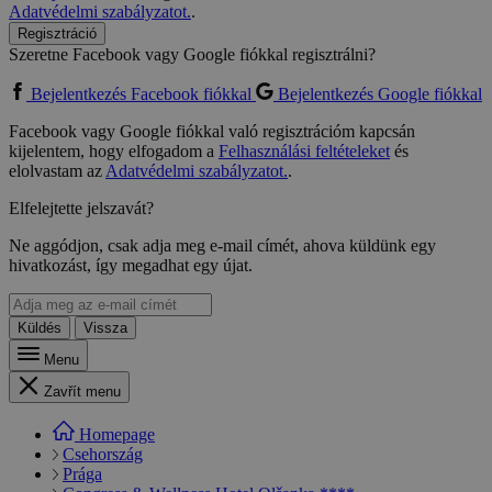
Adatvédelmi szabályzatot.
.
Regisztráció
Szeretne Facebook vagy Google fiókkal regisztrálni?
Bejelentkezés Facebook fiókkal
Bejelentkezés Google fiókkal
Facebook vagy Google fiókkal való regisztrációm kapcsán
kijelentem, hogy elfogadom a
Felhasználási feltételeket
és
elolvastam az
Adatvédelmi szabályzatot.
.
Elfelejtette jelszavát?
Ne aggódjon, csak adja meg e-mail címét, ahova küldünk egy
hivatkozást, így megadhat egy újat.
Küldés
Vissza
Menu
Zavřít menu
Homepage
Csehország
Prága