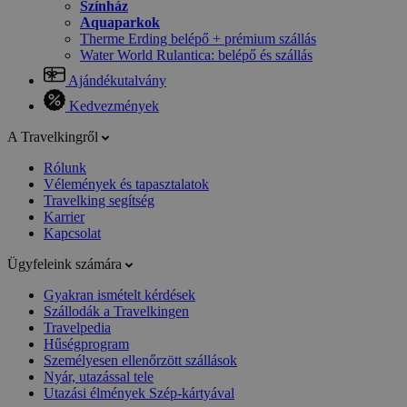
Színház
Aquaparkok
Therme Erding belépő + prémium szállás
Water World Rulantica: belépő és szállás
Ajándékutalvány
Kedvezmények
A Travelkingről
Rólunk
Vélemények és tapasztalatok
Travelking segítség
Karrier
Kapcsolat
Ügyfeleink számára
Gyakran ismételt kérdések
Szállodák a Travelkingen
Travelpedia
Hűségprogram
Személyesen ellenőrzött szállások
Nyár, utazással tele
Utazási élmények Szép-kártyával