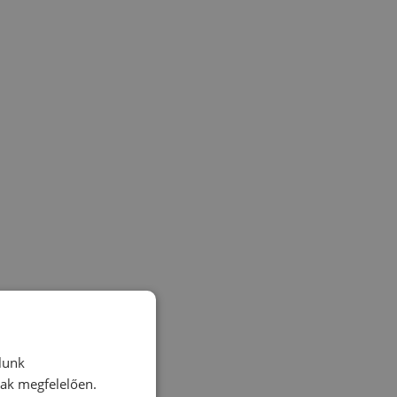
lunk
nak megfelelően.