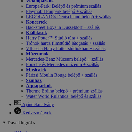
Vidámparkok
Europa-Park: Belépő és prémium szállás
Playmobil Funpark belépő + szállás
LEGOLAND® Deutschland belépő + szállás
Koncertek
Backstreet Boys in Düsseldorf + szállás
Kiállítások
Harry Potter™ Stúdió túra + szállás
Trónok harca filmstúdió látogatás + szállás
VIP est a Harry Potter stúdiókban + szállás
Múzeumok
Mercedes-Benz Múzeum belépő + szállás
Porsche és Mercedes múzeum + szállás
Musicalek
Párizsi Moulin Rouge belépő + szállás
Színház
Aquaparkok
Therme Erding belépő + prémium szállás
Water World Rulantica: belépő és szállás
Ajándékutalvány
Kedvezmények
A Travelkingről