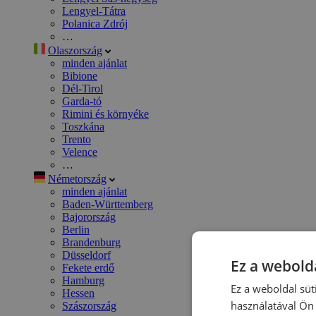
Lengyel-Tátra
Polanica Zdrój
…
Olaszország
minden ajánlat
Bibione
Dél-Tirol
Garda-tó
Rimini és környéke
Toszkána
Trento
Velence
…
Németország
minden ajánlat
Baden-Württemberg
Bajorország
Berlin
Brandenburg
Düsseldorf
Ez a webolda
Fekete erdő
Hamburg
Ez a weboldal süt
Hessen
használatával Ön 
Szászország