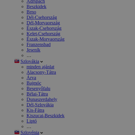
Adršpach
Beszkidek
Brno
Dél-Csehország
Dél-Morvaország
Észak-Csehország
Kelet-Csehország
Észak-Morvaország
Franzensbad
Jeseník
…
Szlovákia
minden ajánlat
Alacsony-Tátra
Árva
Bajmóc
Besenyőfalu
Bélai-Tátra
Dunaszerdahely
Dél-Szlovákia
Kis-Fátra
Kiszucai-Beszkidek
Liptó
…
Szlovénia