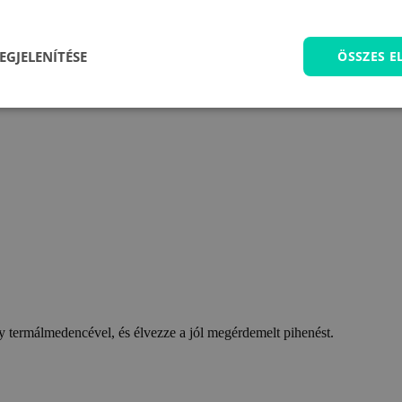
EGJELENÍTÉSE
ÖSSZES 
 termálmedencével, és élvezze a jól megérdemelt pihenést.