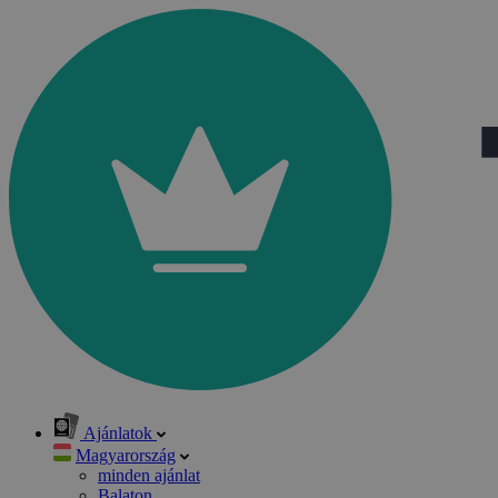
Ajánlatok
Magyarország
minden ajánlat
Balaton