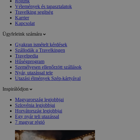
Rólunk
Vélemények és tapasztalatok
Travelking segítség
Karrier
Kapcsolat
Ügyfeleink számára
Gyakran ismételt kérdések
Szállodák a Travelkingen
Travelpedia
Hűségprogram
Személyesen ellenőrzött szállások
Nyár, utazással tele
Utazási élmények Szép-kártyával
Inspirálódjon
Magyarország legjobbjai
Szlovénia legjobbjai
Horvátország legjobbjai
Egy nyár teli utazással
7 magyar régió