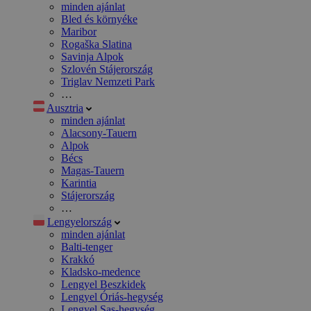
minden ajánlat
Bled és környéke
Maribor
Rogaška Slatina
Savinja Alpok
Szlovén Stájerország
Triglav Nemzeti Park
…
Ausztria
minden ajánlat
Alacsony-Tauern
Alpok
Bécs
Magas-Tauern
Karintia
Stájerország
…
Lengyelország
minden ajánlat
Balti-tenger
Krakkó
Kladsko-medence
Lengyel Beszkidek
Lengyel Óriás-hegység
Lengyel Sas-hegység