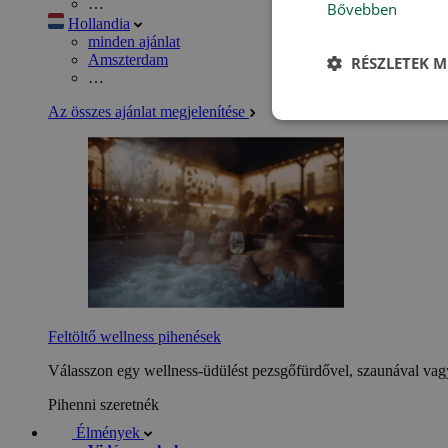
…
Bővebben
Hollandia
minden ajánlat
Amszterdam
RÉSZLETEK M
…
Az összes ajánlat megjelenítése
Feltöltő wellness pihenések
Válasszon egy wellness-üdülést pezsgőfürdővel, szaunával vagy
Pihenni szeretnék
Élmények