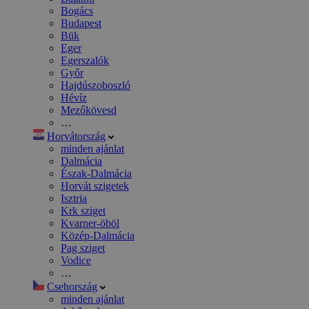
Bogács
Budapest
Bük
Eger
Egerszalók
Győr
Hajdúszoboszló
Hévíz
Mezőkövesd
…
Horvátország
minden ajánlat
Dalmácia
Észak-Dalmácia
Horvát szigetek
Isztria
Krk sziget
Kvarner-öböl
Közép-Dalmácia
Pag sziget
Vodice
…
Csehország
minden ajánlat