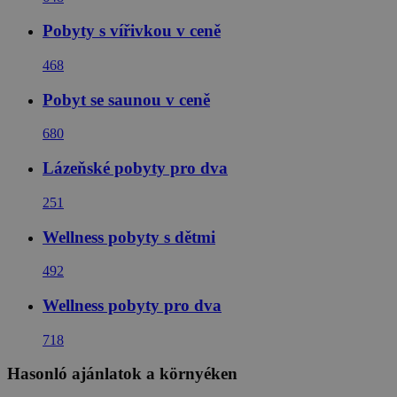
Pobyty s vířivkou v ceně
468
Pobyt se saunou v ceně
680
Lázeňské pobyty pro dva
251
Wellness pobyty s dětmi
492
Wellness pobyty pro dva
718
Hasonló ajánlatok a környéken