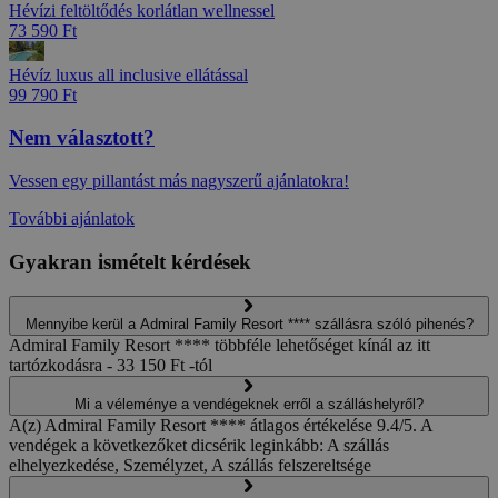
Hévízi feltöltődés korlátlan wellnessel
73 590 Ft
Hévíz luxus all inclusive ellátással
99 790 Ft
Nem választott?
Vessen egy pillantást más nagyszerű ajánlatokra!
További ajánlatok
Gyakran ismételt kérdések
Mennyibe kerül a Admiral Family Resort **** szállásra szóló pihenés?
Admiral Family Resort **** többféle lehetőséget kínál az itt
tartózkodásra - 33 150 Ft -tól
Mi a véleménye a vendégeknek erről a szálláshelyről?
A(z) Admiral Family Resort **** átlagos értékelése 9.4/5. A
vendégek a következőket dicsérik leginkább: A szállás
elhelyezkedése, Személyzet, A szállás felszereltsége