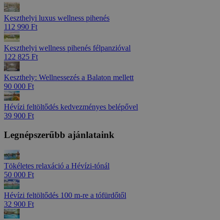
Keszthelyi luxus wellness pihenés
112 990 Ft
Keszthelyi wellness pihenés félpanzióval
122 825 Ft
Keszthely: Wellnessezés a Balaton mellett
90 000 Ft
Hévízi feltöltődés kedvezményes belépővel
39 900 Ft
Legnépszerűbb ajánlataink
Tökéletes relaxáció a Hévízi-tónál
50 000 Ft
Hévízi feltöltődés 100 m-re a tófürdőtől
32 900 Ft