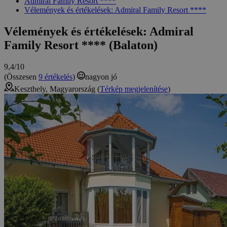
Admiral Family Resort ****
Vélemények és értékelések: Admiral Family Resort ****
Vélemények és értékelések: Admiral
Family Resort **** (Balaton)
9,4/10
(Összesen
9 értékelés
)
nagyon jó
Keszthely, Magyarország (
Térkép megjelenítése
)