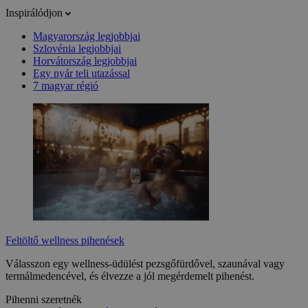
Inspirálódjon
Magyarország legjobbjai
Szlovénia legjobbjai
Horvátország legjobbjai
Egy nyár teli utazással
7 magyar régió
Feltöltő wellness pihenések
Válasszon egy wellness-üdülést pezsgőfürdővel, szaunával vagy
termálmedencével, és élvezze a jól megérdemelt pihenést.
Pihenni szeretnék