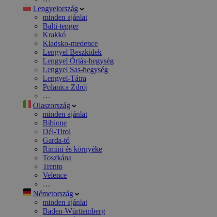
Lengyelország
minden ajánlat
Balti-tenger
Krakkó
Kladsko-medence
Lengyel Beszkidek
Lengyel Óriás-hegység
Lengyel Sas-hegység
Lengyel-Tátra
Polanica Zdrój
…
Olaszország
minden ajánlat
Bibione
Dél-Tirol
Garda-tó
Rimini és környéke
Toszkána
Trento
Velence
…
Németország
minden ajánlat
Baden-Württemberg