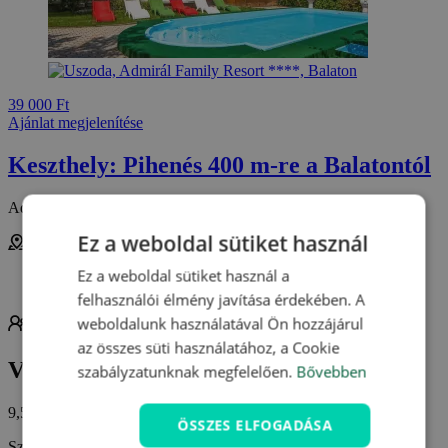
39 000 Ft
Ajánlat megjelenítése
Keszthely: Pihenés 400 m-re a Balatontól
Admiral Family Resort ****
Ez a weboldal sütiket használ
Keszthely
Ez a weboldal sütiket használ a
Magyarország
felhasználói élmény javítása érdekében. A
weboldalunk használatával Ön hozzájárul
2 fő részére
Reggeli
az összes süti használatához, a Cookie
Vendégvélemények
szabályzatunknak megfelelően.
Bővebben
9,5/10
ÖSSZES ELFOGADÁSA
Személyzet