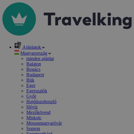
Ajánlatok
Magyarország
minden ajánlat
Balaton
Bogács
Budapest
Bük
Eger
Egerszalók
Győr
Hajdúszoboszló
Hévíz
Mezőkövesd
Miskolc
Mosonmagyaróvár
Sopron
Szentgotthárd