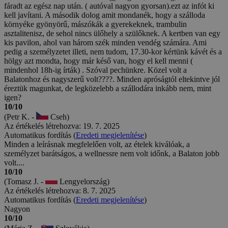
fáradt az egész nap után. ( autóval nagyon gyorsan).ezt az infót ki
kell javítani. A második dolog amit mondanék, hogy a szálloda
környéke gyönyörű, mászókák a gyerekeknek, trambulin
asztalitenisz, de sehol nincs ülőhely a szülőknek. A kertben van egy
kis pavilon, ahol van három szék minden vendég számára. Ami
pedig a személyzetet illeti, nem tudom, 17.30-kor kértünk kávét és a
hölgy azt mondta, hogy már késő van, hogy el kell menni (
mindenhol 18h-ig írták) . Szóval pechünkre. Közel volt a
Balatonhoz és nagyszerű volt????. Minden apróságtól eltekintve jól
éreztük magunkat, de legközelebb a szállodára inkább nem, mint
igen?
10/10
(Petr K. -
Cseh)
Az értékelés létrehozva: 19. 7. 2025
Automatikus fordítás (
Eredeti megjelenítése
)
Minden a leírásnak megfelelően volt, az ételek kiválóak, a
személyzet barátságos, a wellnessre nem volt időnk, a Balaton jobb
volt....
10/10
(Tomasz J. -
Lengyelország)
Az értékelés létrehozva: 8. 7. 2025
Automatikus fordítás (
Eredeti megjelenítése
)
Nagyon
10/10