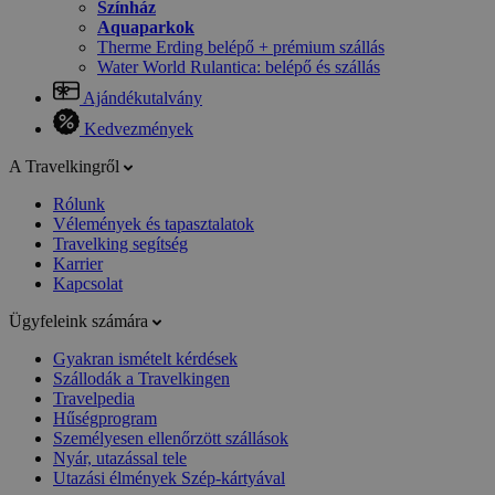
Színház
Aquaparkok
Therme Erding belépő + prémium szállás
Water World Rulantica: belépő és szállás
Ajándékutalvány
Kedvezmények
A Travelkingről
Rólunk
Vélemények és tapasztalatok
Travelking segítség
Karrier
Kapcsolat
Ügyfeleink számára
Gyakran ismételt kérdések
Szállodák a Travelkingen
Travelpedia
Hűségprogram
Személyesen ellenőrzött szállások
Nyár, utazással tele
Utazási élmények Szép-kártyával