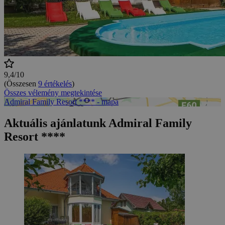
9,4/10
(Összesen
9 értékelés
)
Összes vélemény megtekintése
Admiral Family Resort **** - mapa
Aktuális ajánlatunk Admiral Family
Resort ****