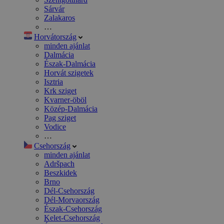
Sárvár
Zalakaros
…
Horvátország
minden ajánlat
Dalmácia
Észak-Dalmácia
Horvát szigetek
Isztria
Krk sziget
Kvarner-öböl
Közép-Dalmácia
Pag sziget
Vodice
…
Csehország
minden ajánlat
Adršpach
Beszkidek
Brno
Dél-Csehország
Dél-Morvaország
Észak-Csehország
Kelet-Csehország