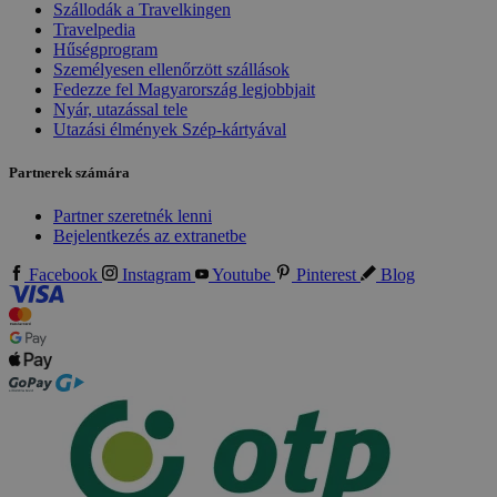
Szállodák a Travelkingen
Travelpedia
Hűségprogram
Személyesen ellenőrzött szállások
Fedezze fel Magyarország legjobbjait
Nyár, utazással tele
Utazási élmények Szép-kártyával
Partnerek számára
Partner szeretnék lenni
Bejelentkezés az extranetbe
Facebook
Instagram
Youtube
Pinterest
Blog