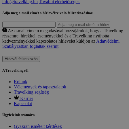
info@travelking.hu
További elérhetőségek
Adja meg e-mail címét a hírlevélre való feliratkozáshoz
Az e-mail címem megadásával hozzájárulok, hogy a Travelking
részemre, hírekkel, eseményekkel és a Travelking nyújtotta
kedvezményekkel kapcsolatos hírlevelet küldjön az
Adatvédelmi
Szabályzatban foglaltak szerint
.
Hírlevél feliratkozás
A Travelkingről
Rólunk
Vélemények és tapasztalatok
Travelking segítség
Karrier
Kapcsolat
Ügyfeleink számára
Gyakran ismételt kérdések