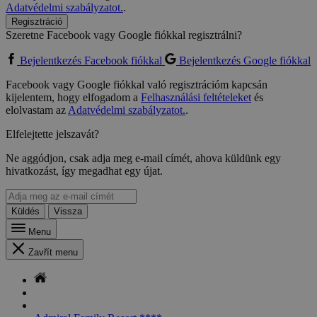
Adatvédelmi szabályzatot.
.
Regisztráció
Szeretne Facebook vagy Google fiókkal regisztrálni?
Bejelentkezés Facebook fiókkal
Bejelentkezés Google fiókkal
Facebook vagy Google fiókkal való regisztrációm kapcsán
kijelentem, hogy elfogadom a
Felhasználási feltételeket
és
elolvastam az
Adatvédelmi szabályzatot.
.
Elfelejtette jelszavát?
Ne aggódjon, csak adja meg e-mail címét, ahova küldünk egy
hivatkozást, így megadhat egy újat.
Küldés
Vissza
Menu
Zavřít menu