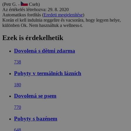
(Petr G. -
Cseh)
Az értékelés létrehozva: 29. 8. 2020
Automatikus fordítás (
Eredeti megjelenítése
)
Korán el kell indulnia reggelire és vacsorára, hogy legyen helye,
különben Ok. Nem használtuk a wellness-t.
Ezek is érdekelhetik
Dovolená s dětmi zdarma
738
Pobyty v termálních lázních
180
Dovolená se psem
770
Pobyty s bazénem
648