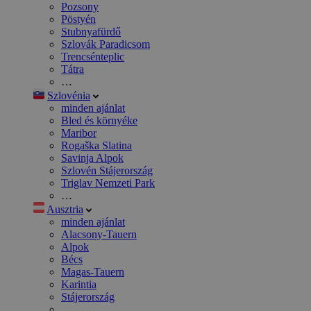
Pozsony
Pöstyén
Stubnyafürdő
Szlovák Paradicsom
Trencsénteplic
Tátra
…
Szlovénia
minden ajánlat
Bled és környéke
Maribor
Rogaška Slatina
Savinja Alpok
Szlovén Stájerország
Triglav Nemzeti Park
…
Ausztria
minden ajánlat
Alacsony-Tauern
Alpok
Bécs
Magas-Tauern
Karintia
Stájerország
…