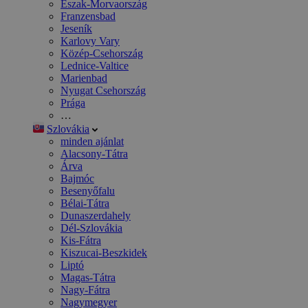
Észak-Morvaország
Franzensbad
Jeseník
Karlovy Vary
Közép-Csehország
Lednice-Valtice
Marienbad
Nyugat Csehország
Prága
…
Szlovákia
minden ajánlat
Alacsony-Tátra
Árva
Bajmóc
Besenyőfalu
Bélai-Tátra
Dunaszerdahely
Dél-Szlovákia
Kis-Fátra
Kiszucai-Beszkidek
Liptó
Magas-Tátra
Nagy-Fátra
Nagymegyer