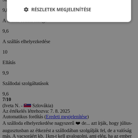
RÉSZLETEK MEGJELENÍTÉSE
9,8
A szállás felszereltsége
9,6
A szállás elhelyezkedése
10
Ellátás
9,9
Szállodai szolgáltatások
9,6
7/10
(Iveta N. -
Szlovákia)
Az értékelés létrehozva: 7. 8. 2025
Automatikus fordítás (
Eredeti megjelenítése
)
A szálloda elhelyezkedése nagyszerű ❤️ de... azt írják, hogy július-
augusztusban az étkezést a szállodában szolgálják fel, de a valóság
más. A vacsoráért kb. 1km-t kell gyalogolni, ami elég, ha az ember