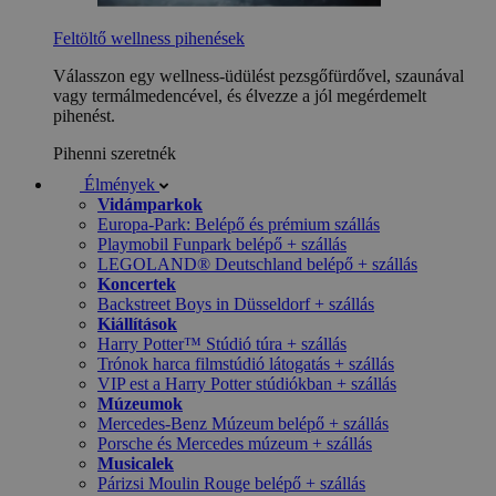
Feltöltő wellness pihenések
Válasszon egy wellness-üdülést pezsgőfürdővel, szaunával
vagy termálmedencével, és élvezze a jól megérdemelt
pihenést.
Pihenni szeretnék
Élmények
Vidámparkok
Europa-Park: Belépő és prémium szállás
Playmobil Funpark belépő + szállás
LEGOLAND® Deutschland belépő + szállás
Koncertek
Backstreet Boys in Düsseldorf + szállás
Kiállítások
Harry Potter™ Stúdió túra + szállás
Trónok harca filmstúdió látogatás + szállás
VIP est a Harry Potter stúdiókban + szállás
Múzeumok
Mercedes-Benz Múzeum belépő + szállás
Porsche és Mercedes múzeum + szállás
Musicalek
Párizsi Moulin Rouge belépő + szállás