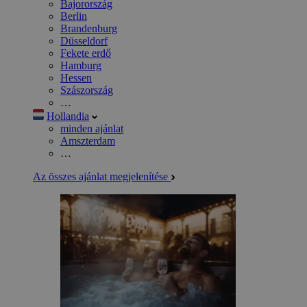
Bajorország
Berlin
Brandenburg
Düsseldorf
Fekete erdő
Hamburg
Hessen
Szászország
…
Hollandia
minden ajánlat
Amszterdam
…
Az összes ajánlat megjelenítése