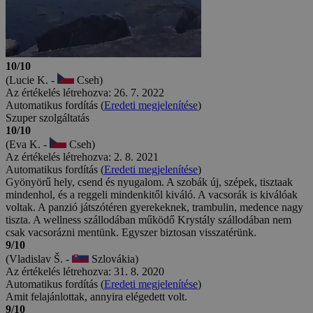
10/10
(Lucie K. -
Cseh)
Az értékelés létrehozva: 26. 7. 2022
Automatikus fordítás (
Eredeti megjelenítése
)
Szuper szolgáltatás
10/10
(Eva K. -
Cseh)
Az értékelés létrehozva: 2. 8. 2021
Automatikus fordítás (
Eredeti megjelenítése
)
Gyönyörű hely, csend és nyugalom. A szobák új, szépek, tisztaak
mindenhol, és a reggeli mindenkitől kiváló. A vacsorák is kiválóak
voltak. A panzió játszótéren gyerekeknek, trambulin, medence nagy
tiszta. A wellness szállodában működő Krystály szállodában nem
csak vacsorázni mentünk. Egyszer biztosan visszatérünk.
9/10
(Vladislav Š. -
Szlovákia)
Az értékelés létrehozva: 31. 8. 2020
Automatikus fordítás (
Eredeti megjelenítése
)
Amit felajánlottak, annyira elégedett volt.
9/10