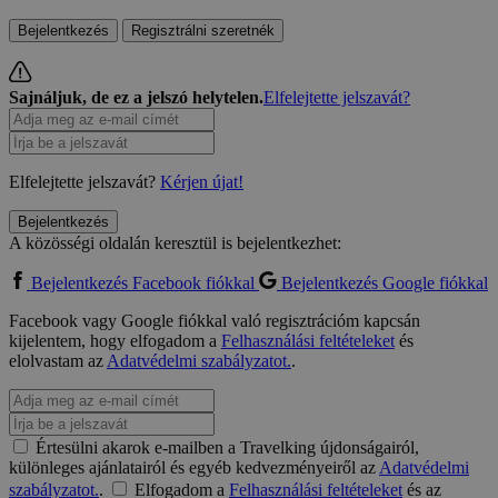
Bejelentkezés
Regisztrálni szeretnék
Sajnáljuk, de ez a jelszó helytelen.
Elfelejtette jelszavát?
Elfelejtette jelszavát?
Kérjen újat!
Bejelentkezés
A közösségi oldalán keresztül is bejelentkezhet:
Bejelentkezés Facebook fiókkal
Bejelentkezés Google fiókkal
Facebook vagy Google fiókkal való regisztrációm kapcsán
kijelentem, hogy elfogadom a
Felhasználási feltételeket
és
elolvastam az
Adatvédelmi szabályzatot.
.
Értesülni akarok e-mailben a Travelking újdonságairól,
különleges ajánlatairól és egyéb kedvezményeiről az
Adatvédelmi
szabályzatot.
.
Elfogadom a
Felhasználási feltételeket
és az