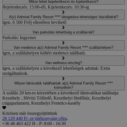
Mikor lehet bejelentkezni és kijelentkezni?
Bejelentkezés: 15:00-től, Kijelentkezés: 10:30-ig
A(z) Admiral Family Resort **** látogatása lehetséges háziállattal?
Igen. 6 500 Ft/éj ellenében bevihető
Van parkolási lehetőség a szállásnál?
Parkolás: Ingyenes
Van medence a(z) Admiral Family Resort **** szálláshelyen?
Igen, a szálláshelyen kültéri medence található.
Van wellness-részleg?
Igen, a szálláshelyen a következő lehetőségek adottak: Extra
szolgáltatások.
Milyen látnivalók találhatóak a(z) Admiral Family Resort ****
környékén?
A szállás 20 km-es körzetében a következő látnivalókat találhatja:
Keszthely , Hévízi Tófürdő, Keszthelyi fürdőház, Keszthelyi
csigaparlament, Keszthelyi Festetics-kastély
Közösen már összegyüjtöttünk
28 129 440 Ft -ot jótékonysági célra
.
+36 46 463 422
H - P: 8:00 - 16:30