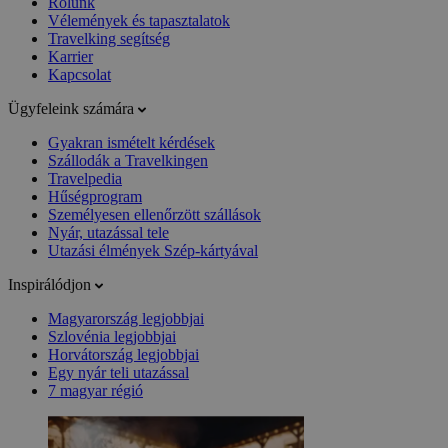
Rólunk
Vélemények és tapasztalatok
Travelking segítség
Karrier
Kapcsolat
Ügyfeleink számára
Gyakran ismételt kérdések
Szállodák a Travelkingen
Travelpedia
Hűségprogram
Személyesen ellenőrzött szállások
Nyár, utazással tele
Utazási élmények Szép-kártyával
Inspirálódjon
Magyarország legjobbjai
Szlovénia legjobbjai
Horvátország legjobbjai
Egy nyár teli utazással
7 magyar régió