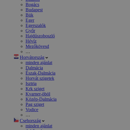
Bogács
Budapest
Bük
Eger
Egerszalók
Győr
Hajdúszoboszló
Hévíz
Mezőkövesd
…
Horvátország
minden ajánlat
Dalmácia
Észak-Dalmácia
Horvát szigetek
Isztria
Krk sziget
Kvarner-öböl
Közép-Dalmácia
Pag sziget
Vodice
…
Csehország
minden ajánlat