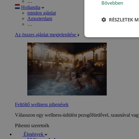
…
Bővebben
Hollandia
minden ajánlat
Amszterdam
RÉSZLETEK M
…
Az összes ajánlat megjelenítése
Feltöltő wellness pihenések
Válasszon egy wellness-üdülést pezsgőfürdővel, szaunával vagy
Pihenni szeretnék
Élmények