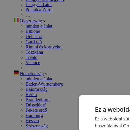
Lengyel-Tátra
Polanica Zdrój
…
Olaszország
minden ajánlat
Bibione
Dél-Tirol
Garda-tó
Rimini és környéke
Toszkána
Trento
Velence
…
Németország
minden ajánlat
Baden-Württemberg
Bajorország
Berlin
Brandenburg
Düsseldorf
Ez a webolda
Fekete erdő
Hamburg
Ez a weboldal süt
Hessen
használatával Ön 
Szászország