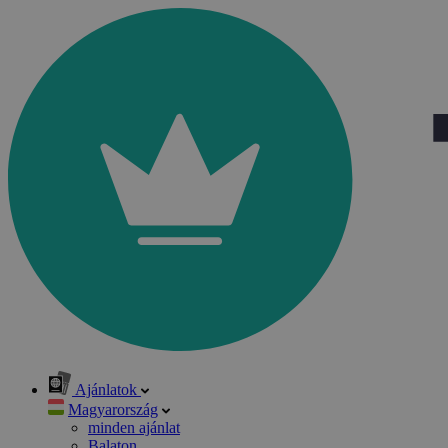
Ajánlatok
Magyarország
minden ajánlat
Balaton