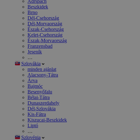
Adršpach
Beszkidek
Brno
Dél-Csehország
Dél-Morvaország
Észak-Csehország
Kelet-Csehország
Észak-Morvaország
Franzensbad
Jeseník
…
Szlovákia
minden ajánlat
Alacsony-Tátra
Árva
Bajmóc
Besenyőfalu
Bélai-Tátra
Dunaszerdahely
Dél-Szlovákia
Kis-Fátra
Kiszucai-Beszkidek
Liptó
…
Szlovénia