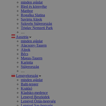
minden ajánlat
Bled és környéke
Maribor
Rogaška Slatina
Savinja Alpok
Szlovén Stájerország
Triglav Nemzeti Park
…
Ausztria
minden ajánlat
Alacsony-Tauern
Alpok
Bécs
Magas-Tauern
Karintia
Stájerország
…
Lengyelország
minden ajánlat
Balti-tenger
Krakkó
Kladsko-medence
Lengyel Beszkidek
Lengyel Óriás-hegység
Lengyel Sas-hegység