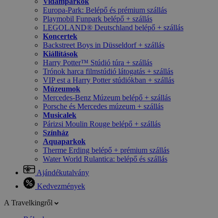
Vidámparkok
Europa-Park: Belépő és prémium szállás
Playmobil Funpark belépő + szállás
LEGOLAND® Deutschland belépő + szállás
Koncertek
Backstreet Boys in Düsseldorf + szállás
Kiállítások
Harry Potter™ Stúdió túra + szállás
Trónok harca filmstúdió látogatás + szállás
VIP est a Harry Potter stúdiókban + szállás
Múzeumok
Mercedes-Benz Múzeum belépő + szállás
Porsche és Mercedes múzeum + szállás
Musicalek
Párizsi Moulin Rouge belépő + szállás
Színház
Aquaparkok
Therme Erding belépő + prémium szállás
Water World Rulantica: belépő és szállás
Ajándékutalvány
Kedvezmények
A Travelkingről