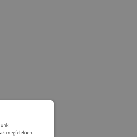
lunk
nak megfelelően.