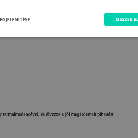
EGJELENÍTÉSE
ÖSSZES 
 termálmedencével, és élvezze a jól megérdemelt pihenést.