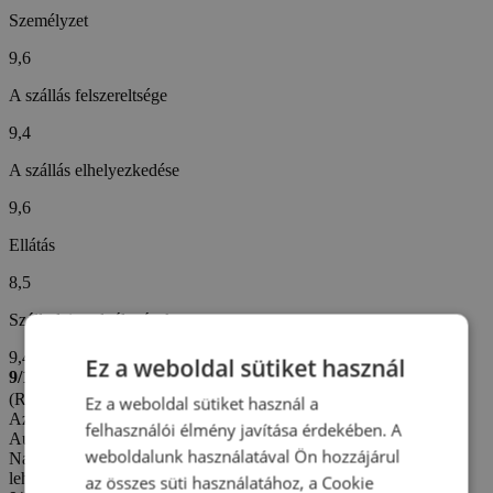
Személyzet
9,6
A szállás felszereltsége
9,4
A szállás elhelyezkedése
9,6
Ellátás
8,5
Szállodai szolgáltatások
9,4
Ez a weboldal sütiket használ
9/10
(Roman C. -
Cseh)
Ez a weboldal sütiket használ a
Az értékelés létrehozva: 3. 8. 2026
felhasználói élmény javítása érdekében. A
Automatikus fordítás (
Eredeti megjelenítése
)
weboldalunk használatával Ön hozzájárul
Nagy volt a hőség, és a medence vize is túl meleg volt, így nem
lehetett benne sokáig tartózkodni.
az összes süti használatához, a Cookie