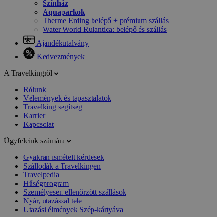
Színház
Aquaparkok
Therme Erding belépő + prémium szállás
Water World Rulantica: belépő és szállás
Ajándékutalvány
Kedvezmények
A Travelkingről
Rólunk
Vélemények és tapasztalatok
Travelking segítség
Karrier
Kapcsolat
Ügyfeleink számára
Gyakran ismételt kérdések
Szállodák a Travelkingen
Travelpedia
Hűségprogram
Személyesen ellenőrzött szállások
Nyár, utazással tele
Utazási élmények Szép-kártyával