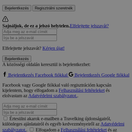
Bejelentkezés
Regisztrálni szeretnék
Sajnáljuk, de ez a jelszó helytelen.
Elfelejtette jelszavát?
Elfelejtette jelszavát?
Kérjen újat!
Bejelentkezés
A közösségi oldalán keresztül is bejelentkezhet:
Bejelentkezés Facebook fiókkal
Bejelentkezés Google fiókkal
Facebook vagy Google fiókkal való regisztrációm kapcsán
kijelentem, hogy elfogadom a
Felhasználási feltételeket
és
elolvastam az
Adatvédelmi szabályzatot.
.
Értesülni akarok e-mailben a Travelking újdonságairól,
különleges ajánlatairól és egyéb kedvezményeiről az
Adatvédelmi
szabályzatot.
.
Elfogadom a
Felhasználási feltételeket
és az