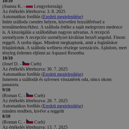
10/10
(Joanna K. -
Lengyelország)
Az értékelés létrehozva: 3. 8. 2025
Automatikus fordítás (
Eredeti megjelenítése
)
Intim szálloda csendes helyen, közvetlen hozzáféréssel a
termálmedencékhez. A szálloda értéke a saját melegvizes medence
is. A kiszolgálás a szállodában nagyon udvarias. A recepció
személyzete A recepciós személyzet kiválóan beszél angolul. Finom
reggeli. A szoba tágas. Mindent megkaptunk, amit a foglaláskor
felajánlottak. A szálloda wellness részlege szenzációs. Ajánlom, mert
tényleg érdemes eljönni az Aquasol Resortba.
10/10
(Josef D. -
Cseh)
Az értékelés létrehozva: 30. 7. 2025
Automatikus fordítás (
Eredeti megjelenítése
)
Ismerem a szállodát és szívesen visszatérek oda, nincs okom
panaszra.
9/10
(Roman C. -
Cseh)
Az értékelés létrehozva: 28. 7. 2025
Automatikus fordítás (
Eredeti megjelenítése
)
minden rendben, kivéve a reggelit
8/10
(Roman C. -
Cseh)
Az értékelés létrehozva: 13. 7. 2025