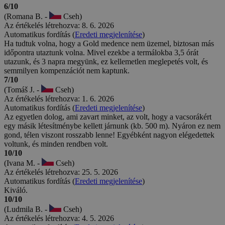
6/10
(Romana B. -
Cseh)
Az értékelés létrehozva: 8. 6. 2026
Automatikus fordítás (
Eredeti megjelenítése
)
Ha tudtuk volna, hogy a Gold medence nem üzemel, biztosan más
időpontra utaztunk volna. Mivel ezekbe a termálokba 3,5 órát
utazunk, és 3 napra megyünk, ez kellemetlen meglepetés volt, és
semmilyen kompenzációt nem kaptunk.
7/10
(Tomáš J. -
Cseh)
Az értékelés létrehozva: 1. 6. 2026
Automatikus fordítás (
Eredeti megjelenítése
)
Az egyetlen dolog, ami zavart minket, az volt, hogy a vacsorákért
egy másik létesítménybe kellett járnunk (kb. 500 m). Nyáron ez nem
gond, télen viszont rosszabb lenne! Egyébként nagyon elégedettek
voltunk, és minden rendben volt.
10/10
(Ivana M. -
Cseh)
Az értékelés létrehozva: 25. 5. 2026
Automatikus fordítás (
Eredeti megjelenítése
)
Kiváló.
10/10
(Ludmila B. -
Cseh)
Az értékelés létrehozva: 4. 5. 2026