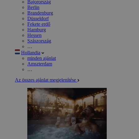
Bajorország
Berlin
Brandenburg
Düsseldorf
Fekete erdő
Hamburg
Hessen
Szászország
…
Hollandia
minden ajánlat
Amszterdam
…
Az összes ajánlat megjelenítése