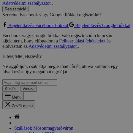
Adatvédelmi szabályzatot.
.
Regisztráció
Szeretne Facebook vagy Google fiókkal regisztrálni?
Bejelentkezés Facebook fiókkal
Bejelentkezés Google fiókkal
Facebook vagy Google fiókkal való regisztrációm kapcsán
kijelentem, hogy elfogadom a
Felhasználási feltételeket
és
elolvastam az
Adatvédelmi szabályzatot.
.
Elfelejtette jelszavát?
Ne aggódjon, csak adja meg e-mail címét, ahova küldünk egy
hivatkozást, így megadhat egy újat.
Küldés
Vissza
Menu
Zavřít menu
Szállások Mosonmagyaróváron