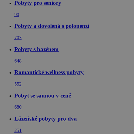
Pobyty pro seniory
90
Pobyty a dovolená s polopenzí
703
Pobyty s bazénem
648
Romantické wellness pobyty
552
Pobyt se saunou v ceně
680
Lázeňské pobyty pro dva
251