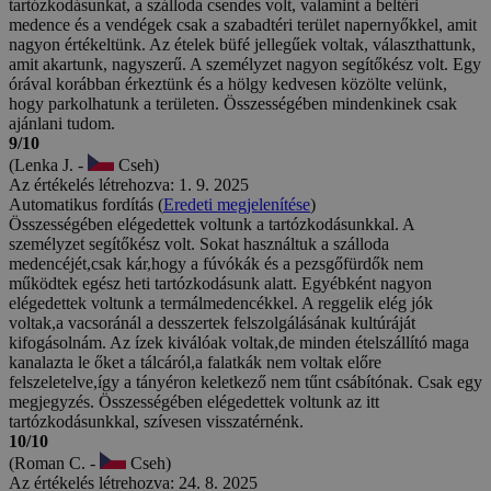
tartózkodásunkat, a szálloda csendes volt, valamint a beltéri
medence és a vendégek csak a szabadtéri terület napernyőkkel, amit
nagyon értékeltünk. Az ételek büfé jellegűek voltak, választhattunk,
amit akartunk, nagyszerű. A személyzet nagyon segítőkész volt. Egy
órával korábban érkeztünk és a hölgy kedvesen közölte velünk,
hogy parkolhatunk a területen. Összességében mindenkinek csak
ajánlani tudom.
9/10
(Lenka J. -
Cseh)
Az értékelés létrehozva: 1. 9. 2025
Automatikus fordítás (
Eredeti megjelenítése
)
Összességében elégedettek voltunk a tartózkodásunkkal. A
személyzet segítőkész volt. Sokat használtuk a szálloda
medencéjét,csak kár,hogy a fúvókák és a pezsgőfürdők nem
működtek egész heti tartózkodásunk alatt. Egyébként nagyon
elégedettek voltunk a termálmedencékkel. A reggelik elég jók
voltak,a vacsoránál a desszertek felszolgálásának kultúráját
kifogásolnám. Az ízek kiválóak voltak,de minden ételszállító maga
kanalazta le őket a tálcáról,a falatkák nem voltak előre
felszeletelve,így a tányéron keletkező nem tűnt csábítónak. Csak egy
megjegyzés. Összességében elégedettek voltunk az itt
tartózkodásunkkal, szívesen visszatérnénk.
10/10
(Roman C. -
Cseh)
Az értékelés létrehozva: 24. 8. 2025