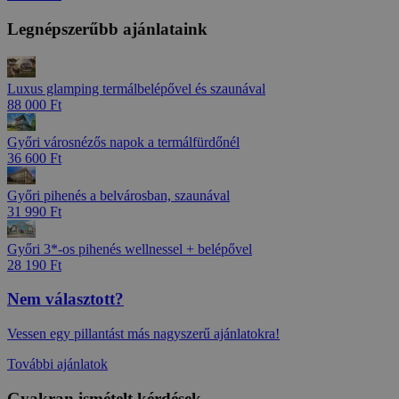
Legnépszerűbb ajánlataink
Luxus glamping termálbelépővel és szaunával
88 000 Ft
Győri városnézős napok a termálfürdőnél
36 600 Ft
Győri pihenés a belvárosban, szaunával
31 990 Ft
Győri 3*-os pihenés wellnessel + belépővel
28 190 Ft
Nem választott?
Vessen egy pillantást más nagyszerű ajánlatokra!
További ajánlatok
Gyakran ismételt kérdések