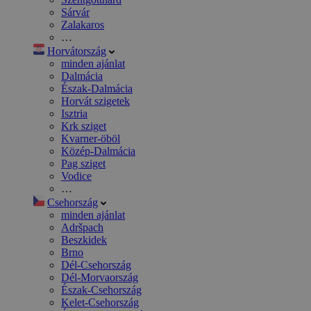
Sárvár
Zalakaros
…
Horvátország
minden ajánlat
Dalmácia
Észak-Dalmácia
Horvát szigetek
Isztria
Krk sziget
Kvarner-öböl
Közép-Dalmácia
Pag sziget
Vodice
…
Csehország
minden ajánlat
Adršpach
Beszkidek
Brno
Dél-Csehország
Dél-Morvaország
Észak-Csehország
Kelet-Csehország