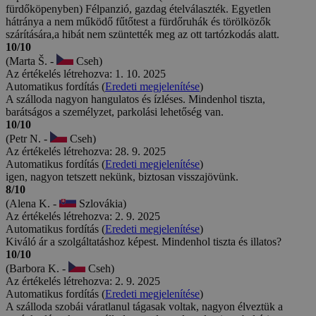
fürdőköpenyben) Félpanzió, gazdag ételválaszték. Egyetlen
hátránya a nem működő fűtőtest a fürdőruhák és törölközők
szárítására,a hibát nem szüntették meg az ott tartózkodás alatt.
10/10
(Marta Š. -
Cseh)
Az értékelés létrehozva: 1. 10. 2025
Automatikus fordítás (
Eredeti megjelenítése
)
A szálloda nagyon hangulatos és ízléses. Mindenhol tiszta,
barátságos a személyzet, parkolási lehetőség van.
10/10
(Petr N. -
Cseh)
Az értékelés létrehozva: 28. 9. 2025
Automatikus fordítás (
Eredeti megjelenítése
)
igen, nagyon tetszett nekünk, biztosan visszajövünk.
8/10
(Alena K. -
Szlovákia)
Az értékelés létrehozva: 2. 9. 2025
Automatikus fordítás (
Eredeti megjelenítése
)
Kiváló ár a szolgáltatáshoz képest. Mindenhol tiszta és illatos?
10/10
(Barbora K. -
Cseh)
Az értékelés létrehozva: 2. 9. 2025
Automatikus fordítás (
Eredeti megjelenítése
)
A szálloda szobái váratlanul tágasak voltak, nagyon élveztük a