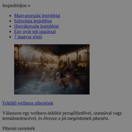
Inspirálódjon
Magyarország legjobbjai
Szlovénia legjobbjai
Horvátország legjobbjai
Egy nyár teli utazással
7 magyar régió
Feltöltő wellness pihenések
Válasszon egy wellness-üdülést pezsgőfürdővel, szaunával vagy
termálmedencével, és élvezze a jól megérdemelt pihenést.
Pihenni szeretnék