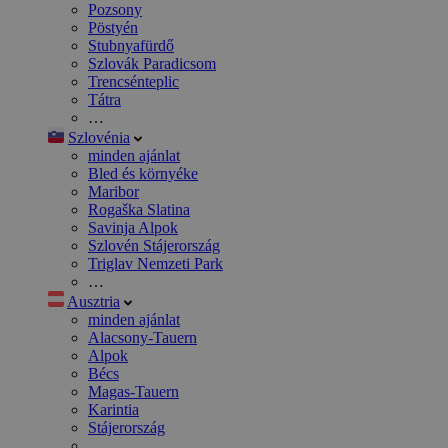
Pozsony
Pöstyén
Stubnyafürdő
Szlovák Paradicsom
Trencsénteplic
Tátra
…
Szlovénia
minden ajánlat
Bled és környéke
Maribor
Rogaška Slatina
Savinja Alpok
Szlovén Stájerország
Triglav Nemzeti Park
…
Ausztria
minden ajánlat
Alacsony-Tauern
Alpok
Bécs
Magas-Tauern
Karintia
Stájerország
…