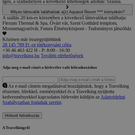
Igen, a szálláshelyen a következő lehetőségek adottak: Szauna.
Milyen látnivalók találhatóak a(z) Aquasol Resort **** környékén?
A szállás 20 km-es körzetében a következő látnivalókat találhatja:
Flexum Thermal & Spa, Óvári vár, Szent Gotthárd templom,
Mosonmagyaróvár, Futura Élményközpont - Tudományos játszóház
Közösen már összegyüjtöttünk
28 145 789 Ft -ot jótékonysági célra
.
+36 46 463 422
H - P: 8:00 - 16:30
info@travelking.hu
További elérhetőségek
Adja meg e-mail címét a hírlevélre való feliratkozáshoz
Az e-mail címem megadásával hozzájárulok, hogy a Travelking
részemre, hírekkel, eseményekkel és a Travelking nyújtotta
kedvezményekkel kapcsolatos hírlevelet küldjön az
Adatvédelmi
Szabályzatban foglaltak szerint
.
Hírlevél feliratkozás
A Travelkingről