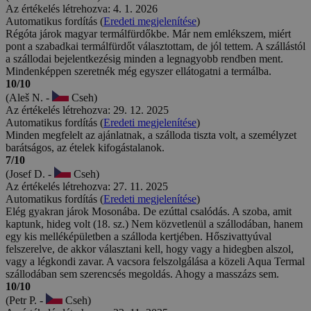
Az értékelés létrehozva: 4. 1. 2026
Automatikus fordítás (
Eredeti megjelenítése
)
Régóta járok magyar termálfürdőkbe. Már nem emlékszem, miért
pont a szabadkai termálfürdőt választottam, de jól tettem. A szállástól
a szállodai bejelentkezésig minden a legnagyobb rendben ment.
Mindenképpen szeretnék még egyszer ellátogatni a termálba.
10/10
(Aleš N. -
Cseh)
Az értékelés létrehozva: 29. 12. 2025
Automatikus fordítás (
Eredeti megjelenítése
)
Minden megfelelt az ajánlatnak, a szálloda tiszta volt, a személyzet
barátságos, az ételek kifogástalanok.
7/10
(Josef D. -
Cseh)
Az értékelés létrehozva: 27. 11. 2025
Automatikus fordítás (
Eredeti megjelenítése
)
Elég gyakran járok Mosonába. De ezúttal csalódás. A szoba, amit
kaptunk, hideg volt (18. sz.) Nem közvetlenül a szállodában, hanem
egy kis melléképületben a szálloda kertjében. Hőszivattyúval
felszerelve, de akkor választani kell, hogy vagy a hidegben alszol,
vagy a légkondi zavar. A vacsora felszolgálása a közeli Aqua Termal
szállodában sem szerencsés megoldás. Ahogy a masszázs sem.
10/10
(Petr P. -
Cseh)