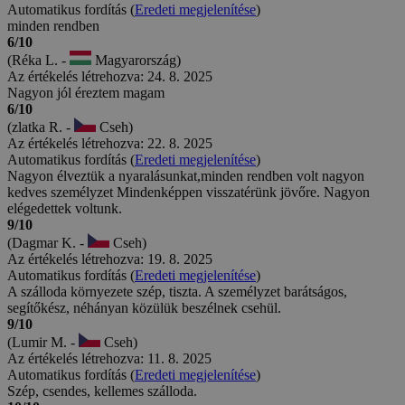
Automatikus fordítás (
Eredeti megjelenítése
)
minden rendben
6/10
(Réka L. -
Magyarország)
Az értékelés létrehozva: 24. 8. 2025
Nagyon jól éreztem magam
6/10
(zlatka R. -
Cseh)
Az értékelés létrehozva: 22. 8. 2025
Automatikus fordítás (
Eredeti megjelenítése
)
Nagyon élveztük a nyaralásunkat,minden rendben volt nagyon
kedves személyzet Mindenképpen visszatérünk jövőre. Nagyon
elégedettek voltunk.
9/10
(Dagmar K. -
Cseh)
Az értékelés létrehozva: 19. 8. 2025
Automatikus fordítás (
Eredeti megjelenítése
)
A szálloda környezete szép, tiszta. A személyzet barátságos,
segítőkész, néhányan közülük beszélnek csehül.
9/10
(Lumir M. -
Cseh)
Az értékelés létrehozva: 11. 8. 2025
Automatikus fordítás (
Eredeti megjelenítése
)
Szép, csendes, kellemes szálloda.