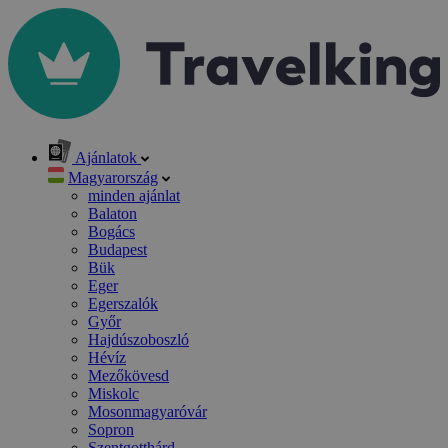
Ajánlatok
Magyarország
minden ajánlat
Balaton
Bogács
Budapest
Bük
Eger
Egerszalók
Győr
Hajdúszoboszló
Hévíz
Mezőkövesd
Miskolc
Mosonmagyaróvár
Sopron
Szentgotthárd