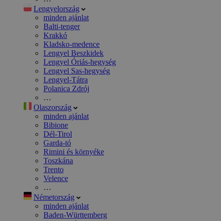
Lengyelország
minden ajánlat
Balti-tenger
Krakkó
Kladsko-medence
Lengyel Beszkidek
Lengyel Óriás-hegység
Lengyel Sas-hegység
Lengyel-Tátra
Polanica Zdrój
…
Olaszország
minden ajánlat
Bibione
Dél-Tirol
Garda-tó
Rimini és környéke
Toszkána
Trento
Velence
…
Németország
minden ajánlat
Baden-Württemberg