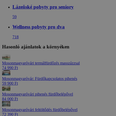
Lázeňské pobyty pro seniory
59
Wellness pobyty pro dva
718
Hasonló ajánlatok a környéken
Mosonmagyaróvári termálfürdőzés masszázzsal
74 990 Ft
Mosonmagyaróvár: Fürdőkapcsolatos pihenés
59 900 Ft
Mosonmagyaróvári pihenés fürdőbelépővel
84 000 Ft
Mosonmagyaróvári feltöltődés fürdőbelépővel
72 390 Ft