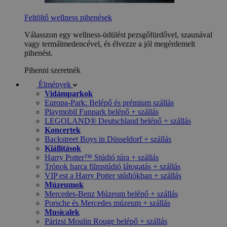
Feltöltő wellness pihenések
Válasszon egy wellness-üdülést pezsgőfürdővel, szaunával
vagy termálmedencével, és élvezze a jól megérdemelt
pihenést.
Pihenni szeretnék
Élmények
Vidámparkok
Europa-Park: Belépő és prémium szállás
Playmobil Funpark belépő + szállás
LEGOLAND® Deutschland belépő + szállás
Koncertek
Backstreet Boys in Düsseldorf + szállás
Kiállítások
Harry Potter™ Stúdió túra + szállás
Trónok harca filmstúdió látogatás + szállás
VIP est a Harry Potter stúdiókban + szállás
Múzeumok
Mercedes-Benz Múzeum belépő + szállás
Porsche és Mercedes múzeum + szállás
Musicalek
Párizsi Moulin Rouge belépő + szállás