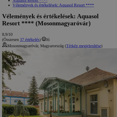
Aquasol Resort ****
Vélemények és értékelések: Aquasol Resort ****
Vélemények és értékelések: Aquasol
Resort **** (Mosonmagyaróvár)
8,9/10
(Összesen
37 értékelés
)
Jó
Mosonmagyaróvár, Magyarország (
Térkép megjelenítése
)