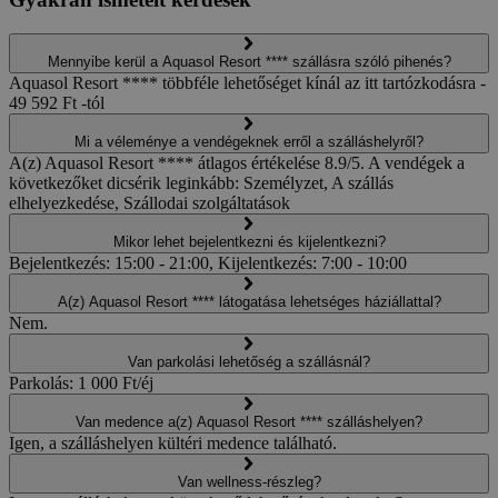
Mennyibe kerül a Aquasol Resort **** szállásra szóló pihenés?
Aquasol Resort **** többféle lehetőséget kínál az itt tartózkodásra -
49 592 Ft -tól
Mi a véleménye a vendégeknek erről a szálláshelyről?
A(z) Aquasol Resort **** átlagos értékelése 8.9/5. A vendégek a
következőket dicsérik leginkább: Személyzet, A szállás
elhelyezkedése, Szállodai szolgáltatások
Mikor lehet bejelentkezni és kijelentkezni?
Bejelentkezés: 15:00 - 21:00, Kijelentkezés: 7:00 - 10:00
A(z) Aquasol Resort **** látogatása lehetséges háziállattal?
Nem.
Van parkolási lehetőség a szállásnál?
Parkolás: 1 000 Ft/éj
Van medence a(z) Aquasol Resort **** szálláshelyen?
Igen, a szálláshelyen kültéri medence található.
Van wellness-részleg?