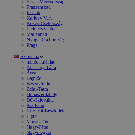
Észak-Morvaország
Franzensbad
Jeseník
Karlovy Vary
Közép-Csehország
Lednice-Valtice
Marienbad
Nyugat Csehország
Prága
…
Szlovákia
minden ajánlat
Alacsony-Tátra
Árva
Bajmóc
Besenyőfalu
Bélai-Tátra
Dunaszerdahely
Dél-Szlovákia
Kis-Fátra
Kiszucai-Beszkidek
Liptó
Magas-Tátra
Nagy-Fátra
Nagymegyer