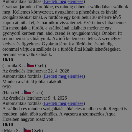
Automatikus fordítás (
Eredeti megjelenítése
)
Gyakran járunk a fürdőkbe, és mindig ebben a szállodában szállunk
meg. Kellemes környezetet, nyugalmat a pihenéshez és kiváló
szolgáltatásokat kínál. A fürdőbe egy körülbelül 30 méterre lévő
kapun át juthat el, és bármikor visszatérhet. Ezért nincs hiba benne.
Ha megunják a fürdőt, a szállodánál található medence egy
gyönyörű kertben van, ahol csend és nyugalom várja Önöket. Itt
semmiben sincs hiányunk. Az idő kellemesen telik. A személyzet
kedves és figyelmes. Gyakran járunk a fürdőkbe, és mindig
örömmel várjuk a szálloda és a fürdők által kínált lehetőségeket.
Semmit sem változtatnánk.
10/10
(Jarmila K. -
Cseh)
Az értékelés létrehozva: 22. 4. 2026
Automatikus fordítás (
Eredeti megjelenítése
)
Minden a vártnál jobban alakult.
9/10
(Hana M. -
Cseh)
Az értékelés létrehozva: 9. 4. 2026
Automatikus fordítás (
Eredeti megjelenítése
)
A szálloda és minden szolgáltatás tökéletes rendben volt. Reggeli is
rendben, talán több gyümölcs. A vacsora a szomszédos Aqua
Hotelben nagyon rossz volt .
10/10
(Milan S. -
Cseh)