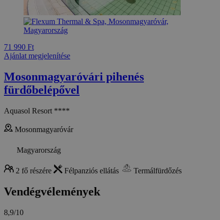
71 990 Ft
Ajánlat megjelenítése
Mosonmagyaróvári pihenés
fürdőbelépővel
Aquasol Resort ****
Mosonmagyaróvár
Magyarország
2 fő részére
Félpanziós ellátás
Termálfürdőzés
Vendégvélemények
8,9/10