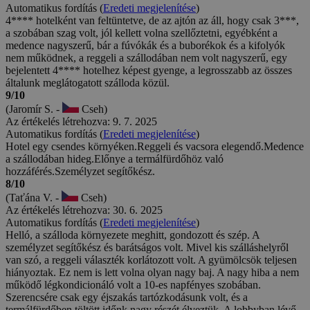
Automatikus fordítás (
Eredeti megjelenítése
)
4**** hotelként van feltüntetve, de az ajtón az áll, hogy csak 3***,
a szobában szag volt, jól kellett volna szellőztetni, egyébként a
medence nagyszerű, bár a fúvókák és a buborékok és a kifolyók
nem működnek, a reggeli a szállodában nem volt nagyszerű, egy
bejelentett 4**** hotelhez képest gyenge, a legrosszabb az összes
általunk meglátogatott szálloda közül.
9/10
(Jaromír S. -
Cseh)
Az értékelés létrehozva: 9. 7. 2025
Automatikus fordítás (
Eredeti megjelenítése
)
Hotel egy csendes környéken.Reggeli és vacsora elegendő.Medence
a szállodában hideg.Előnye a termálfürdőhöz való
hozzáférés.Személyzet segítőkész.
8/10
(Taťána V. -
Cseh)
Az értékelés létrehozva: 30. 6. 2025
Automatikus fordítás (
Eredeti megjelenítése
)
Helló, a szálloda környezete meghitt, gondozott és szép. A
személyzet segítőkész és barátságos volt. Mivel kis szálláshelyről
van szó, a reggeli választék korlátozott volt. A gyümölcsök teljesen
hiányoztak. Ez nem is lett volna olyan nagy baj. A nagy hiba a nem
működő légkondicionáló volt a 10-es napfényes szobában.
Szerencsére csak egy éjszakás tartózkodásunk volt, és a
termálfürdőben töltött időnk nagy részét élveztük. A lobbyban lévő