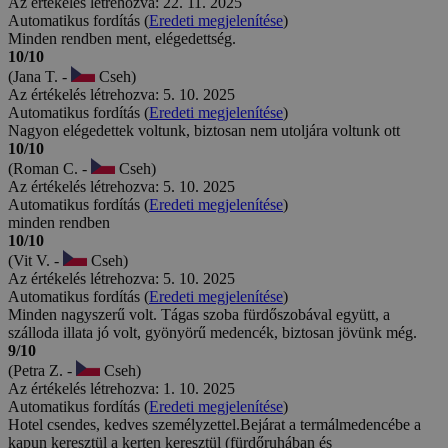
Az értékelés létrehozva: 22. 11. 2025
Automatikus fordítás (
Eredeti megjelenítése
)
Minden rendben ment, elégedettség.
10/10
(Jana T. -
Cseh)
Az értékelés létrehozva: 5. 10. 2025
Automatikus fordítás (
Eredeti megjelenítése
)
Nagyon elégedettek voltunk, biztosan nem utoljára voltunk ott
10/10
(Roman C. -
Cseh)
Az értékelés létrehozva: 5. 10. 2025
Automatikus fordítás (
Eredeti megjelenítése
)
minden rendben
10/10
(Vit V. -
Cseh)
Az értékelés létrehozva: 5. 10. 2025
Automatikus fordítás (
Eredeti megjelenítése
)
Minden nagyszerű volt. Tágas szoba fürdőszobával együtt, a
szálloda illata jó volt, gyönyörű medencék, biztosan jövünk még.
9/10
(Petra Z. -
Cseh)
Az értékelés létrehozva: 1. 10. 2025
Automatikus fordítás (
Eredeti megjelenítése
)
Hotel csendes, kedves személyzettel.Bejárat a termálmedencébe a
kapun keresztül a kerten keresztül (fürdőruhában és