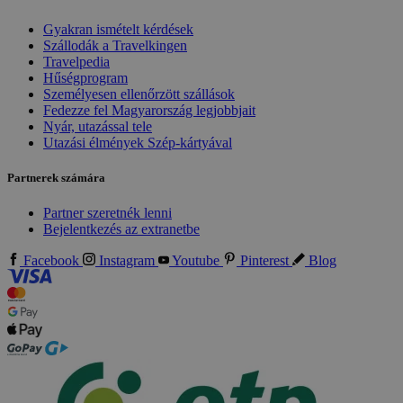
Gyakran ismételt kérdések
Szállodák a Travelkingen
Travelpedia
Hűségprogram
Személyesen ellenőrzött szállások
Fedezze fel Magyarország legjobbjait
Nyár, utazással tele
Utazási élmények Szép-kártyával
Partnerek számára
Partner szeretnék lenni
Bejelentkezés az extranetbe
Facebook
Instagram
Youtube
Pinterest
Blog