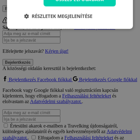
Bejelentkezés
Regisztrálni szeretnék
RÉSZLETEK MEGJELENÍTÉSE
Sajnáljuk, de ez a jelszó helytelen.
Elfelejtette jelszavát?
Elfelejtette jelszavát?
Kérjen újat!
Bejelentkezés
A közösségi oldalán keresztül is bejelentkezhet:
Bejelentkezés Facebook fiókkal
Bejelentkezés Google fiókkal
Facebook vagy Google fiókkal való regisztrációm kapcsán
kijelentem, hogy elfogadom a
Felhasználási feltételeket
és
elolvastam az
Adatvédelmi szabályzatot.
.
Értesülni akarok e-mailben a Travelking újdonságairól,
különleges ajánlatairól és egyéb kedvezményeiről az
Adatvédelmi
szabályzatot.
.
Elfogadom a
Felhasználási feltételeket
és az