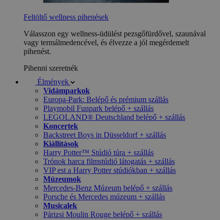
Feltöltő wellness pihenések
Válasszon egy wellness-üdülést pezsgőfürdővel, szaunával
vagy termálmedencével, és élvezze a jól megérdemelt
pihenést.
Pihenni szeretnék
Élmények
Vidámparkok
Europa-Park: Belépő és prémium szállás
Playmobil Funpark belépő + szállás
LEGOLAND® Deutschland belépő + szállás
Koncertek
Backstreet Boys in Düsseldorf + szállás
Kiállítások
Harry Potter™ Stúdió túra + szállás
Trónok harca filmstúdió látogatás + szállás
VIP est a Harry Potter stúdiókban + szállás
Múzeumok
Mercedes-Benz Múzeum belépő + szállás
Porsche és Mercedes múzeum + szállás
Musicalek
Párizsi Moulin Rouge belépő + szállás