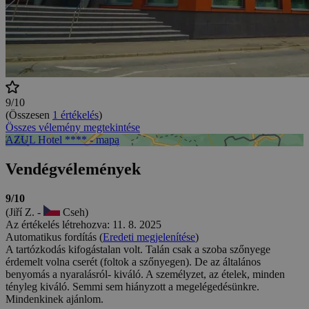
9/10
(Összesen
1 értékelés
)
Összes vélemény megtekintése
AZUL Hotel **** - mapa
Vendégvélemények
9/10
(Jiří Z. -
Cseh)
Az értékelés létrehozva: 11. 8. 2025
Automatikus fordítás (
Eredeti megjelenítése
)
A tartózkodás kifogástalan volt. Talán csak a szoba szőnyege
érdemelt volna cserét (foltok a szőnyegen). De az általános
benyomás a nyaralásról- kiváló. A személyzet, az ételek, minden
tényleg kiváló. Semmi sem hiányzott a megelégedésünkre.
Mindenkinek ajánlom.