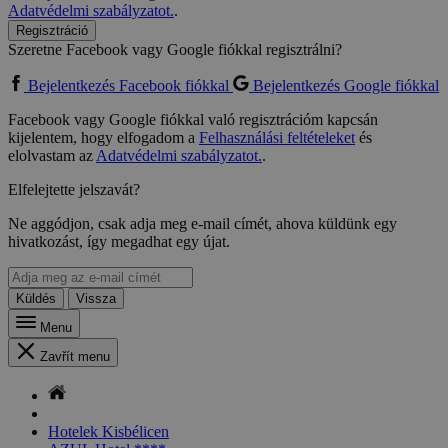
Adatvédelmi szabályzatot.
.
Regisztráció
Szeretne Facebook vagy Google fiókkal regisztrálni?
Bejelentkezés Facebook fiókkal
Bejelentkezés Google fiókkal
Facebook vagy Google fiókkal való regisztrációm kapcsán
kijelentem, hogy elfogadom a
Felhasználási feltételeket
és
elolvastam az
Adatvédelmi szabályzatot.
.
Elfelejtette jelszavát?
Ne aggódjon, csak adja meg e-mail címét, ahova küldünk egy
hivatkozást, így megadhat egy újat.
Küldés
Vissza
Menu
Zavřít menu
Hotelek Kisbélicen