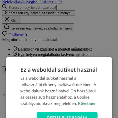
Bejelentkezés
Regisztrálni szeretnék
Keressen egy helyet, szállodát, élményt...
Közel
Keressen egy helyet, szállodát, élményt
Oblíbené
0
Még nincsenek kedvenc ajánlatai.
Bármikor visszatérhet a mentett ajánlatokhoz
Egy helyen megtalálhatja kedvenc ajánlatait
Értesítéseket kaphat az ajánlatok változásairól
Ez a weboldal sütiket használ
Uživatel
Ez a weboldal sütiket használ a
Bejelentkezés
felhasználói élmény javítása érdekében. A
Regisztrálni szeretnék
weboldalunk használatával Ön hozzájárul
Jelentkezzen be és használja ki a Travelking minden előnyét.
az összes süti használatához, a Cookie
szabályzatunknak megfelelően.
Bővebben
Hűségpontok gyűjtése
Kedvenc ajánlatok elmentése
Vásárlások áttekintése
ÖSSZES ELFOGADÁSA