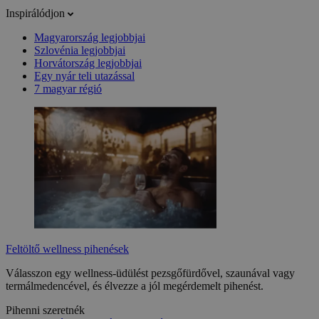
Inspirálódjon
Magyarország legjobbjai
Szlovénia legjobbjai
Horvátország legjobbjai
Egy nyár teli utazással
7 magyar régió
Feltöltő wellness pihenések
Válasszon egy wellness-üdülést pezsgőfürdővel, szaunával vagy
termálmedencével, és élvezze a jól megérdemelt pihenést.
Pihenni szeretnék