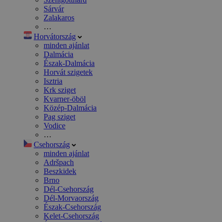
Sárvár
Zalakaros
…
Horvátország
minden ajánlat
Dalmácia
Észak-Dalmácia
Horvát szigetek
Isztria
Krk sziget
Kvarner-öböl
Közép-Dalmácia
Pag sziget
Vodice
…
Csehország
minden ajánlat
Adršpach
Beszkidek
Brno
Dél-Csehország
Dél-Morvaország
Észak-Csehország
Kelet-Csehország