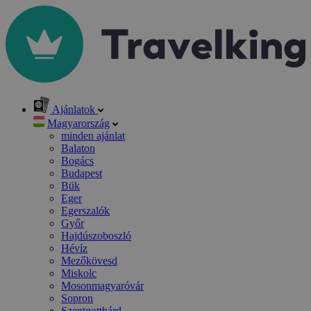
Ajánlatok
Magyarország
minden ajánlat
Balaton
Bogács
Budapest
Bük
Eger
Egerszalók
Győr
Hajdúszoboszló
Hévíz
Mezőkövesd
Miskolc
Mosonmagyaróvár
Sopron
Szentgotthárd