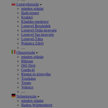
Lengyelország
minden ajánlat
Balti-tenger
Krakkó
Kladsko-medence
Lengyel Beszkidek
Lengyel Óriás-hegység
Lengyel Sas-hegység
Lengyel-Tátra
Polanica Zdrój
…
Olaszország
minden ajánlat
Bibione
Dél-Tirol
Garda-tó
Rimini és környéke
Toszkána
Trento
Velence
…
Németország
minden ajánlat
Baden-Württemberg