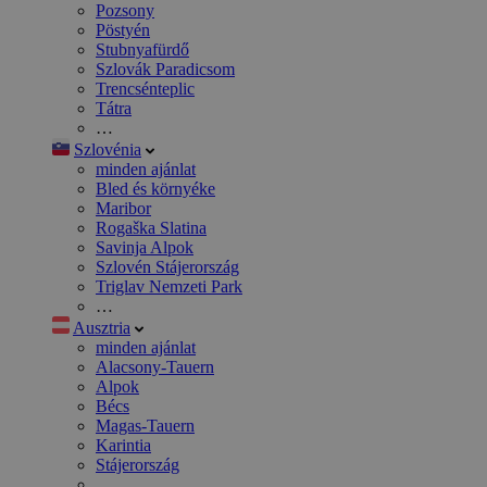
Pozsony
Pöstyén
Stubnyafürdő
Szlovák Paradicsom
Trencsénteplic
Tátra
…
Szlovénia
minden ajánlat
Bled és környéke
Maribor
Rogaška Slatina
Savinja Alpok
Szlovén Stájerország
Triglav Nemzeti Park
…
Ausztria
minden ajánlat
Alacsony-Tauern
Alpok
Bécs
Magas-Tauern
Karintia
Stájerország
…