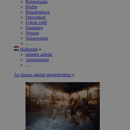
Bajorország
Berlin
Brandenburg
Düsseldorf
Fekete erdő
Hamburg
Hessen
Szászország
…
Hollandia
minden ajánlat
Amszterdam
…
Az összes ajánlat megjelenítése