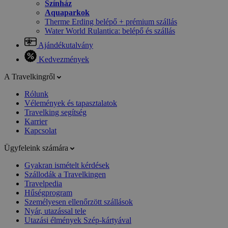
Színház
Aquaparkok
Therme Erding belépő + prémium szállás
Water World Rulantica: belépő és szállás
Ajándékutalvány
Kedvezmények
A Travelkingről
Rólunk
Vélemények és tapasztalatok
Travelking segítség
Karrier
Kapcsolat
Ügyfeleink számára
Gyakran ismételt kérdések
Szállodák a Travelkingen
Travelpedia
Hűségprogram
Személyesen ellenőrzött szállások
Nyár, utazással tele
Utazási élmények Szép-kártyával