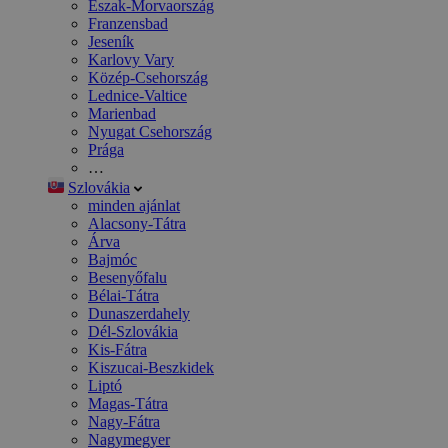
Észak-Morvaország
Franzensbad
Jeseník
Karlovy Vary
Közép-Csehország
Lednice-Valtice
Marienbad
Nyugat Csehország
Prága
…
Szlovákia
minden ajánlat
Alacsony-Tátra
Árva
Bajmóc
Besenyőfalu
Bélai-Tátra
Dunaszerdahely
Dél-Szlovákia
Kis-Fátra
Kiszucai-Beszkidek
Liptó
Magas-Tátra
Nagy-Fátra
Nagymegyer