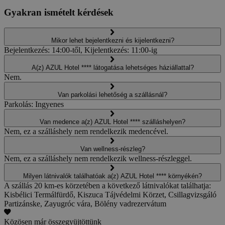
Gyakran ismételt kérdések
Mikor lehet bejelentkezni és kijelentkezni?
Bejelentkezés: 14:00-től, Kijelentkezés: 11:00-ig
A(z) AZUL Hotel **** látogatása lehetséges háziállattal?
Nem.
Van parkolási lehetőség a szállásnál?
Parkolás: Ingyenes
Van medence a(z) AZUL Hotel **** szálláshelyen?
Nem, ez a szálláshely nem rendelkezik medencével.
Van wellness-részleg?
Nem, ez a szálláshely nem rendelkezik wellness-részleggel.
Milyen látnivalók találhatóak a(z) AZUL Hotel **** környékén?
A szállás 20 km-es körzetében a következő látnivalókat találhatja:
Kisbélici Termálfürdő, Kiszuca Tájvédelmi Körzet, Csillagvizsgáló
Partizánske, Zayugróc vára, Bölény vadrezervátum
Közösen már összegyüjtöttünk