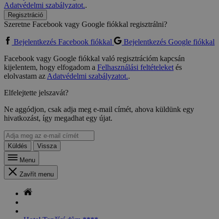
Adatvédelmi szabályzatot.
.
Regisztráció
Szeretne Facebook vagy Google fiókkal regisztrálni?
Bejelentkezés Facebook fiókkal
Bejelentkezés Google fiókkal
Facebook vagy Google fiókkal való regisztrációm kapcsán
kijelentem, hogy elfogadom a
Felhasználási feltételeket
és
elolvastam az
Adatvédelmi szabályzatot.
.
Elfelejtette jelszavát?
Ne aggódjon, csak adja meg e-mail címét, ahova küldünk egy
hivatkozást, így megadhat egy újat.
Küldés
Vissza
Menu
Zavřít menu