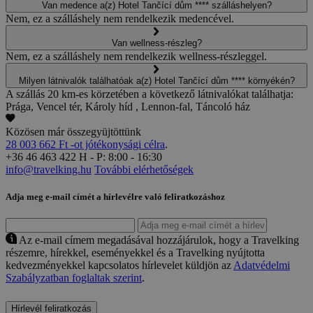
Van medence a(z) Hotel Tančící dům **** szálláshelyen?
Nem, ez a szálláshely nem rendelkezik medencével.
Van wellness-részleg?
Nem, ez a szálláshely nem rendelkezik wellness-részleggel.
Milyen látnivalók találhatóak a(z) Hotel Tančící dům **** környékén?
A szállás 20 km-es körzetében a következő látnivalókat találhatja:
Prága, Vencel tér, Károly híd , Lennon-fal, Táncoló ház
Közösen már összegyüjtöttünk
28 003 662 Ft -ot jótékonysági célra
.
+36 46 463 422
H - P: 8:00 - 16:30
info@travelking.hu
További elérhetőségek
Adja meg e-mail címét a hírlevélre való feliratkozáshoz
Az e-mail címem megadásával hozzájárulok, hogy a Travelking
részemre, hírekkel, eseményekkel és a Travelking nyújtotta
kedvezményekkel kapcsolatos hírlevelet küldjön az
Adatvédelmi
Szabályzatban foglaltak szerint
.
Hírlevél feliratkozás