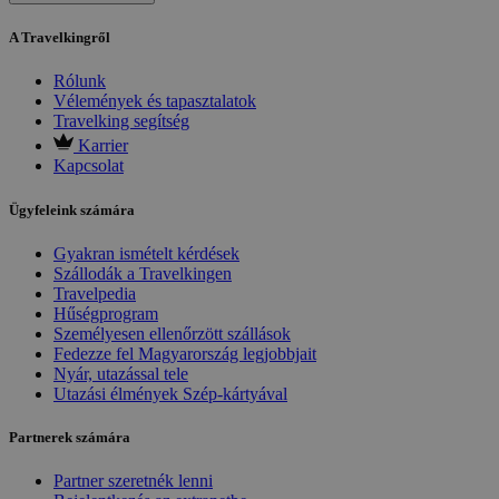
A Travelkingről
Rólunk
Vélemények és tapasztalatok
Travelking segítség
Karrier
Kapcsolat
Ügyfeleink számára
Gyakran ismételt kérdések
Szállodák a Travelkingen
Travelpedia
Hűségprogram
Személyesen ellenőrzött szállások
Fedezze fel Magyarország legjobbjait
Nyár, utazással tele
Utazási élmények Szép-kártyával
Partnerek számára
Partner szeretnék lenni