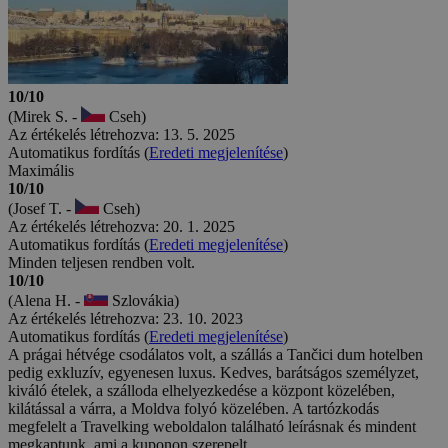
10/10
(Mirek S. -
Cseh)
Az értékelés létrehozva: 13. 5. 2025
Automatikus fordítás (
Eredeti megjelenítése
)
Maximális
10/10
(Josef T. -
Cseh)
Az értékelés létrehozva: 20. 1. 2025
Automatikus fordítás (
Eredeti megjelenítése
)
Minden teljesen rendben volt.
10/10
(Alena H. -
Szlovákia)
Az értékelés létrehozva: 23. 10. 2023
Automatikus fordítás (
Eredeti megjelenítése
)
A prágai hétvége csodálatos volt, a szállás a Tančici dum hotelben
pedig exkluzív, egyenesen luxus. Kedves, barátságos személyzet,
kiváló ételek, a szálloda elhelyezkedése a központ közelében,
kilátással a várra, a Moldva folyó közelében. A tartózkodás
megfelelt a Travelking weboldalon található leírásnak és mindent
megkaptunk, ami a kuponon szerepelt.