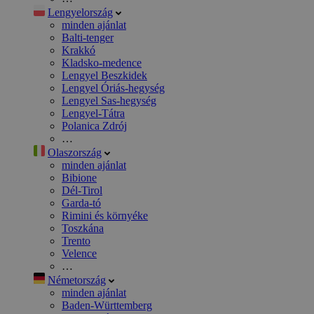
Lengyelország
minden ajánlat
Balti-tenger
Krakkó
Kladsko-medence
Lengyel Beszkidek
Lengyel Óriás-hegység
Lengyel Sas-hegység
Lengyel-Tátra
Polanica Zdrój
…
Olaszország
minden ajánlat
Bibione
Dél-Tirol
Garda-tó
Rimini és környéke
Toszkána
Trento
Velence
…
Németország
minden ajánlat
Baden-Württemberg