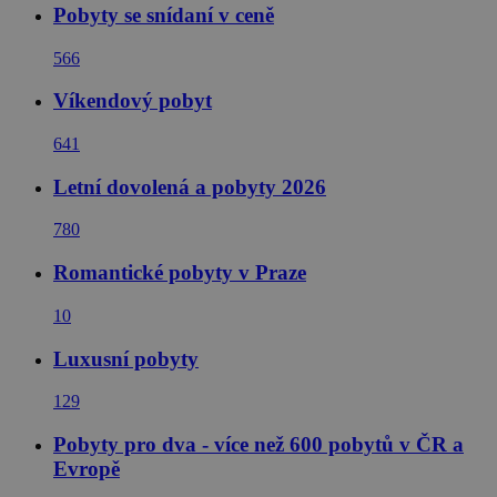
Pobyty se snídaní v ceně
566
Víkendový pobyt
641
Letní dovolená a pobyty 2026
780
Romantické pobyty v Praze
10
Luxusní pobyty
129
Pobyty pro dva - více než 600 pobytů v ČR a
Evropě