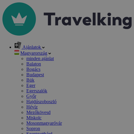
Ajánlatok
Magyarország
minden ajánlat
Balaton
Bogács
Budapest
Bük
Eger
Egerszalók
Győr
Hajdúszoboszló
Hévíz
Mezőkövesd
Miskolc
Mosonmagyaróvár
Sopron
Szentgotthárd