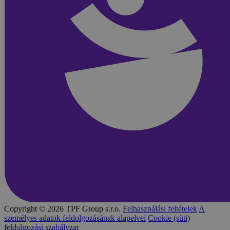
Copyright © 2026 TPF Group s.r.o.
Felhasználási feltételek
A
személyes adatok feldolgozásának alapelvei
Cookie (süti)
feldolgozási szabályzat