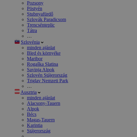
Pozsony
Pöstyén
Stubnyafürdő
Szlovák Paradicsom
Trencsénteplic
Tátra
…
Szlovénia
minden ajánlat
Bled és környéke
Maribor
Rogaška Slatina
Savinja Alpok
Szlovén Stájerország
Triglav Nemzeti Park
…
Ausztria
minden ajánlat
Alacsony-Tauern
Alpok
Bécs
Magas-Tauern
Karintia
Stájerország
…