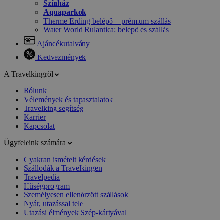
Színház
Aquaparkok
Therme Erding belépő + prémium szállás
Water World Rulantica: belépő és szállás
Ajándékutalvány
Kedvezmények
A Travelkingről
Rólunk
Vélemények és tapasztalatok
Travelking segítség
Karrier
Kapcsolat
Ügyfeleink számára
Gyakran ismételt kérdések
Szállodák a Travelkingen
Travelpedia
Hűségprogram
Személyesen ellenőrzött szállások
Nyár, utazással tele
Utazási élmények Szép-kártyával