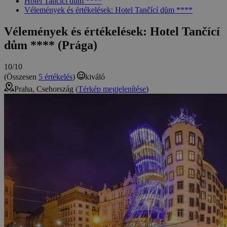
Hotel Tančící dům ****
Vélemények és értékelések: Hotel Tančící dům ****
Vélemények és értékelések: Hotel Tančící
dům **** (Prága)
10/10
(Összesen
5 értékelés
)
kiváló
Praha, Csehország (
Térkép megjelenítése
)