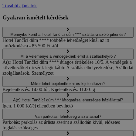
További ajánlatok
Gyakran ismételt kérdések
Mennyibe kerül a Hotel Tančící dům **** szállásra szóló pihenés?
Hotel Tančící dům **** többféle lehetőséget kínál az itt
tartózkodásra - 85 590 Ft -tól
Mi a véleménye a vendégeknek erről a szálláshelyről?
A(z) Hotel Tančící dům **** átlagos értékelése 10/5. A vendégek a
következőket dicsérik leginkább: A szállás elhelyezkedése, Szállodai
szolgáltatások, Személyzet
Mikor lehet bejelentkezni és kijelentkezni?
Bejelentkezés: 14:00-től, Kijelentkezés: 11:00-ig
A(z) Hotel Tančící dům **** látogatása lehetséges háziállattal?
Igen. 1 000 Kč/éj ellenében bevihető
Van parkolási lehetőség a szállásnál?
Parkolás: parkolás az árlista szerint a szállodán kívül, előzetes
foglalás szükséges