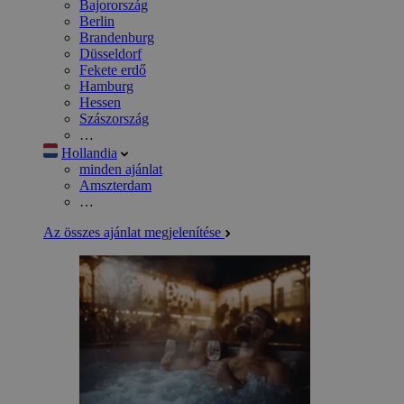
Bajorország
Berlin
Brandenburg
Düsseldorf
Fekete erdő
Hamburg
Hessen
Szászország
…
Hollandia
minden ajánlat
Amszterdam
…
Az összes ajánlat megjelenítése