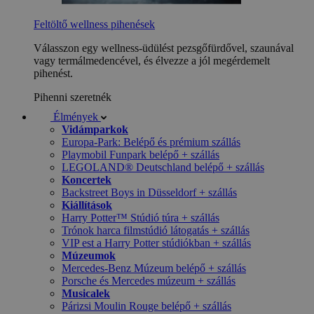
Feltöltő wellness pihenések
Válasszon egy wellness-üdülést pezsgőfürdővel, szaunával
vagy termálmedencével, és élvezze a jól megérdemelt
pihenést.
Pihenni szeretnék
Élmények
Vidámparkok
Europa-Park: Belépő és prémium szállás
Playmobil Funpark belépő + szállás
LEGOLAND® Deutschland belépő + szállás
Koncertek
Backstreet Boys in Düsseldorf + szállás
Kiállítások
Harry Potter™ Stúdió túra + szállás
Trónok harca filmstúdió látogatás + szállás
VIP est a Harry Potter stúdiókban + szállás
Múzeumok
Mercedes-Benz Múzeum belépő + szállás
Porsche és Mercedes múzeum + szállás
Musicalek
Párizsi Moulin Rouge belépő + szállás