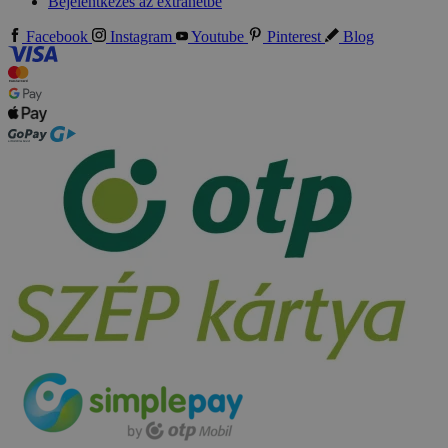
Bejelentkezés az extranetbe
Facebook
Instagram
Youtube
Pinterest
Blog