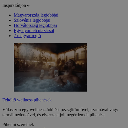
Inspirálódjon
Magyarország legjobbjai
Szlovénia legjobbjai
Horvátország legjobbjai
Egy nyár teli utazással
7 magyar régió
Feltöltő wellness pihenések
Válasszon egy wellness-üdülést pezsgőfürdővel, szaunával vagy
termálmedencével, és élvezze a jól megérdemelt pihenést.
Pihenni szeretnék