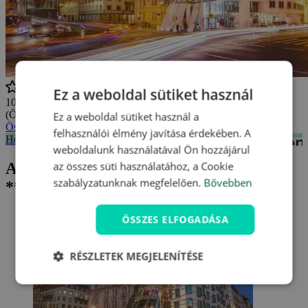
Ez a weboldal sütiket használ
10/10
(Összesen
5 értékelés
)
Ez a weboldal sütiket használ a
Összes vélemény megtekintése
felhasználói élmény javítása érdekében. A
Hotel Tančící dům **** - mapa
weboldalunk használatával Ön hozzájárul
az összes süti használatához, a Cookie
Aktuális ajánlatunk Hotel Tančící dům
szabályzatunknak megfelelően.
Bővebben
****
ÖSSZES ELFOGADÁSA
RÉSZLETEK MEGJELENÍTÉSE