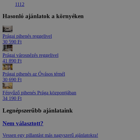
1112
Hasonló ajánlatok a környéken
Prágai pihenés reggelivel
30 590 Ft
Prágai városnézés reggelivel
41 890 Ft
Prágai pihenés az Óvásos térnél
30 690 Ft
Fényűző pihenés Prága központjában
34 190 Ft
Legnépszerűbb ajánlataink
Nem választott?
Vessen egy pillantást más nagyszerű ajánlatokra!