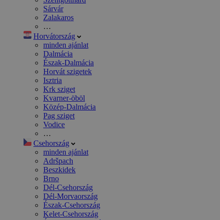
Sárvár
Zalakaros
…
Horvátország
minden ajánlat
Dalmácia
Észak-Dalmácia
Horvát szigetek
Isztria
Krk sziget
Kvarner-öböl
Közép-Dalmácia
Pag sziget
Vodice
…
Csehország
minden ajánlat
Adršpach
Beszkidek
Brno
Dél-Csehország
Dél-Morvaország
Észak-Csehország
Kelet-Csehország