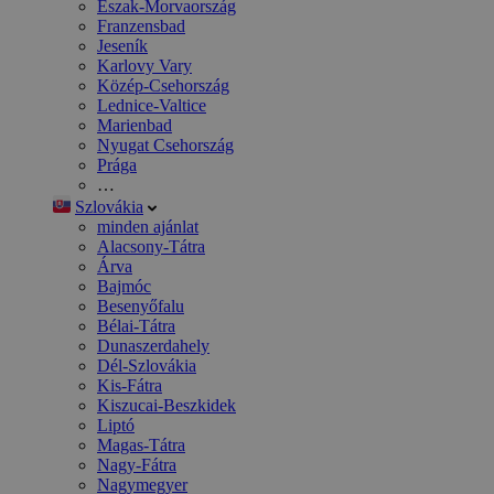
Észak-Morvaország
Franzensbad
Jeseník
Karlovy Vary
Közép-Csehország
Lednice-Valtice
Marienbad
Nyugat Csehország
Prága
…
Szlovákia
minden ajánlat
Alacsony-Tátra
Árva
Bajmóc
Besenyőfalu
Bélai-Tátra
Dunaszerdahely
Dél-Szlovákia
Kis-Fátra
Kiszucai-Beszkidek
Liptó
Magas-Tátra
Nagy-Fátra
Nagymegyer