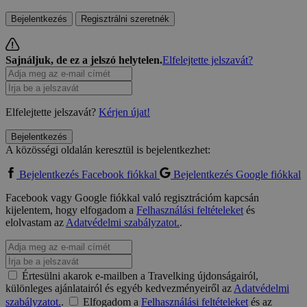
Bejelentkezés
Regisztrálni szeretnék
Sajnáljuk, de ez a jelszó helytelen.
Elfelejtette jelszavát?
Elfelejtette jelszavát?
Kérjen újat!
Bejelentkezés
A közösségi oldalán keresztül is bejelentkezhet:
Bejelentkezés Facebook fiókkal
Bejelentkezés Google fiókkal
Facebook vagy Google fiókkal való regisztrációm kapcsán
kijelentem, hogy elfogadom a
Felhasználási feltételeket
és
elolvastam az
Adatvédelmi szabályzatot.
.
Értesülni akarok e-mailben a Travelking újdonságairól,
különleges ajánlatairól és egyéb kedvezményeiről az
Adatvédelmi
szabályzatot.
.
Elfogadom a
Felhasználási feltételeket
és az