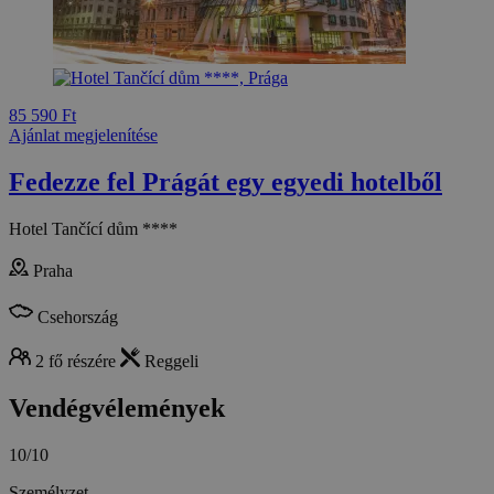
85 590 Ft
Ajánlat megjelenítése
Fedezze fel Prágát egy egyedi hotelből
Hotel Tančící dům ****
Praha
Csehország
2 fő részére
Reggeli
Vendégvélemények
10/10
Személyzet