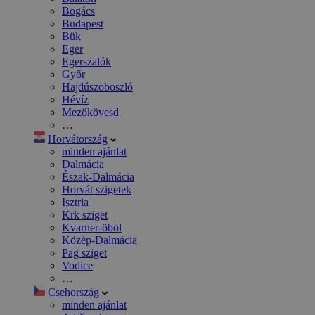
Bogács
Budapest
Bük
Eger
Egerszalók
Győr
Hajdúszoboszló
Hévíz
Mezőkövesd
…
Horvátország
minden ajánlat
Dalmácia
Észak-Dalmácia
Horvát szigetek
Isztria
Krk sziget
Kvarner-öböl
Közép-Dalmácia
Pag sziget
Vodice
…
Csehország
minden ajánlat