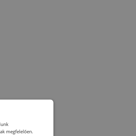
lunk
nak megfelelően.