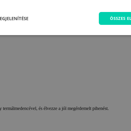
EGJELENÍTÉSE
ÖSSZES 
 termálmedencével, és élvezze a jól megérdemelt pihenést.