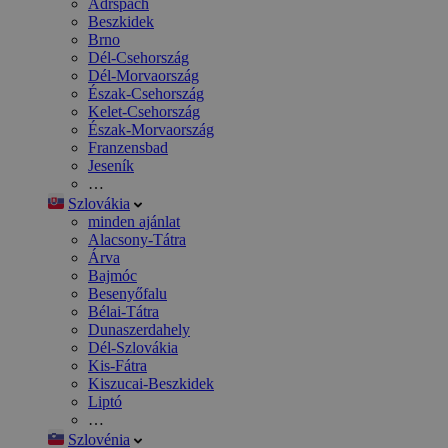
Adršpach
Beszkidek
Brno
Dél-Csehország
Dél-Morvaország
Észak-Csehország
Kelet-Csehország
Észak-Morvaország
Franzensbad
Jeseník
…
Szlovákia
minden ajánlat
Alacsony-Tátra
Árva
Bajmóc
Besenyőfalu
Bélai-Tátra
Dunaszerdahely
Dél-Szlovákia
Kis-Fátra
Kiszucai-Beszkidek
Liptó
…
Szlovénia