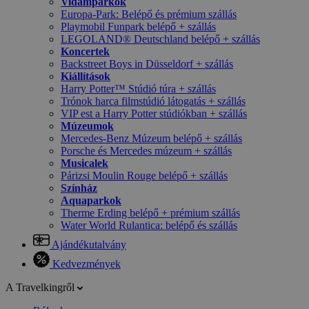
Vidámparkok
Europa-Park: Belépő és prémium szállás
Playmobil Funpark belépő + szállás
LEGOLAND® Deutschland belépő + szállás
Koncertek
Backstreet Boys in Düsseldorf + szállás
Kiállítások
Harry Potter™ Stúdió túra + szállás
Trónok harca filmstúdió látogatás + szállás
VIP est a Harry Potter stúdiókban + szállás
Múzeumok
Mercedes-Benz Múzeum belépő + szállás
Porsche és Mercedes múzeum + szállás
Musicalek
Párizsi Moulin Rouge belépő + szállás
Színház
Aquaparkok
Therme Erding belépő + prémium szállás
Water World Rulantica: belépő és szállás
Ajándékutalvány
Kedvezmények
A Travelkingről