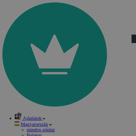
Ajánlatok
Magyarország
minden ajánlat
Balaton