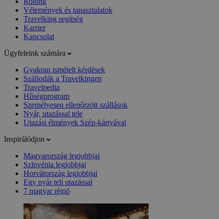
Rólunk
Vélemények és tapasztalatok
Travelking segítség
Karrier
Kapcsolat
Ügyfeleink számára
Gyakran ismételt kérdések
Szállodák a Travelkingen
Travelpedia
Hűségprogram
Személyesen ellenőrzött szállások
Nyár, utazással tele
Utazási élmények Szép-kártyával
Inspirálódjon
Magyarország legjobbjai
Szlovénia legjobbjai
Horvátország legjobbjai
Egy nyár teli utazással
7 magyar régió