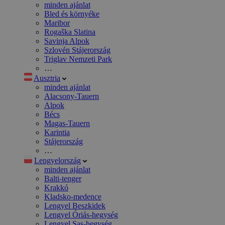
minden ajánlat
Bled és környéke
Maribor
Rogaška Slatina
Savinja Alpok
Szlovén Stájerország
Triglav Nemzeti Park
…
Ausztria
minden ajánlat
Alacsony-Tauern
Alpok
Bécs
Magas-Tauern
Karintia
Stájerország
…
Lengyelország
minden ajánlat
Balti-tenger
Krakkó
Kladsko-medence
Lengyel Beszkidek
Lengyel Óriás-hegység
Lengyel Sas-hegység