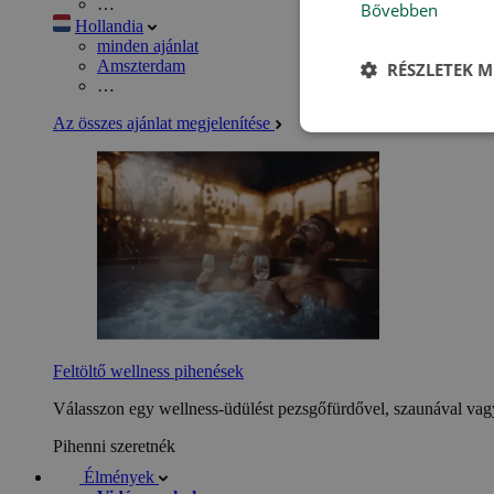
…
Bővebben
Hollandia
minden ajánlat
Amszterdam
RÉSZLETEK M
…
Az összes ajánlat megjelenítése
Feltöltő wellness pihenések
Válasszon egy wellness-üdülést pezsgőfürdővel, szaunával vagy
Pihenni szeretnék
Élmények