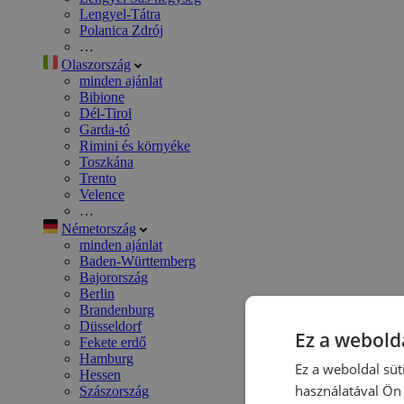
Lengyel-Tátra
Polanica Zdrój
…
Olaszország
minden ajánlat
Bibione
Dél-Tirol
Garda-tó
Rimini és környéke
Toszkána
Trento
Velence
…
Németország
minden ajánlat
Baden-Württemberg
Bajorország
Berlin
Brandenburg
Düsseldorf
Ez a webolda
Fekete erdő
Hamburg
Ez a weboldal süt
Hessen
használatával Ön 
Szászország