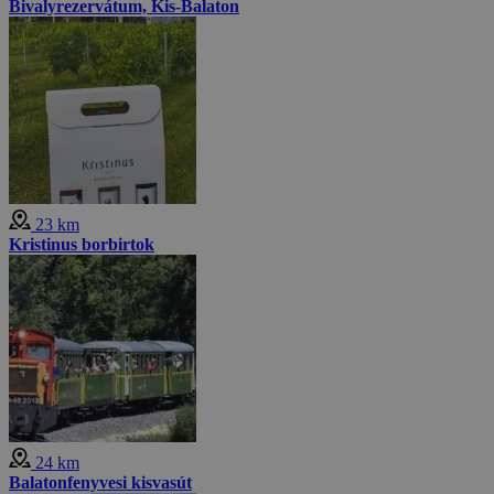
Bivalyrezervátum, Kis-Balaton
23 km
Kristinus borbirtok
24 km
Balatonfenyvesi kisvasút