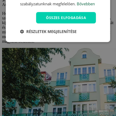
szabályzatunknak megfelelően.
Bővebben
Automatikus fordítás (
Eredeti megjelenítése
)
Hévíz egy nagyon szép város. A szálloda régebbi, de tiszta. A
ÖSSZES ELFOGADÁSA
személyzet nem nagyon figyel a vendégekre, a kiszolgálás lassú. A
kijelentkezésnél a fizetésnél probléma volt. Kiszámlázták az éjszakát
és az összes szolgáltatást, pedig már fizettünk. Ez feldühített
RÉSZLETEK MEGJELENÍTÉSE
minket......... Minket egy cseh és magyarul beszélő vendég mentett
meg, aki véletlenül arra járt a recepciónál. A recepción csak
magyarul beszéltek.