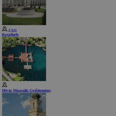
4 km
Keszthely
Hévíz Muzeális Gyűjtemény