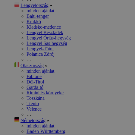
Lengyelország
minden ajánlat
Balti-tenger
Krakkó
Kladsko-medence
Lengyel Beszkidek
Lengyel Óriás-hegység
Lengyel Sas-hegység
Lengyel-Tátra
Polanica Zdrój
…
Olaszország
minden ajánlat
Bibione
Dél-Tirol
Garda-tó
Rimini és környéke
Toszkána
Trento
Velence
…
Németország
minden ajánlat
Baden-Württemberg