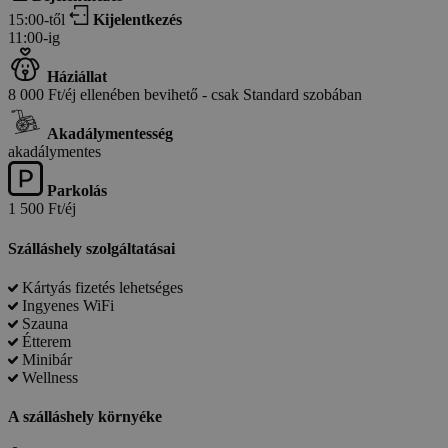
15:00-től
Kijelentkezés
11:00-ig
Háziállat
8 000 Ft/éj ellenében bevihető - csak Standard szobában
Akadálymentesség
akadálymentes
Parkolás
1 500 Ft/éj
Szálláshely szolgáltatásai
Kártyás fizetés lehetséges
Ingyenes WiFi
Szauna
Étterem
Minibár
Wellness
A szálláshely környéke