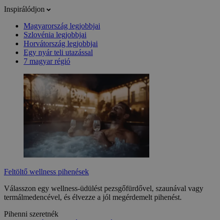
Inspirálódjon
Magyarország legjobbjai
Szlovénia legjobbjai
Horvátország legjobbjai
Egy nyár teli utazással
7 magyar régió
Feltöltő wellness pihenések
Válasszon egy wellness-üdülést pezsgőfürdővel, szaunával vagy
termálmedencével, és élvezze a jól megérdemelt pihenést.
Pihenni szeretnék