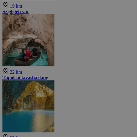
19 km
Szigligeti vár
22 km
Tapolcai tavasbarlang