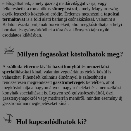
ellátogathatnak, amely gazdag madárvilággal várja, vagy
felkereshetik a romantikus
sümegi várat
, amely Magyarország
egyik legszebb középkori erődje. Érdemes megnézni a
tapolcai
termáltavat
is a föld alatti barlangi csónakázással, valamint a
Balaton északi partjának borvidékeit, ahol megkóstolhatja a helyi
borokat, és gyönyörködhet a tóra és a környező tájra nyíló
csodálatos kilátásban.
Milyen fogásokat kóstolhatok meg?
A
szálloda étterme
kiváló
hazai konyhát és nemzetközi
specialitásokat
kínál, valamint vegetáriánus ételek közül is
választhat. Pihenését kulináris élménnyel is színesítheti a
rendszeresen megrendezett
gasztrohétvégék
keretében, ahol
megkóstolhatja a hagyományos magyar ételeket és a nemzetközi
konyhák specialitásait is. Legyen szó gulyásfesztiválról, őszi
gesztenyenapokról vagy mediterrán menüről, minden esemény új
gasztronómiai meglepetéseket kínál.
Hol kapcsolódhatok ki?