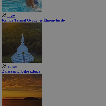
8 km
Kehida Termál Gyógy- és Élményfürdő
12 km
Zalaszántói béke sztúpa