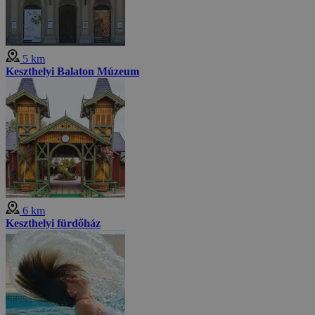
5 km
Keszthelyi Balaton Múzeum
6 km
Keszthelyi fürdőház