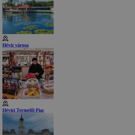
Hévíz városa
Hévízi Termelői Piac