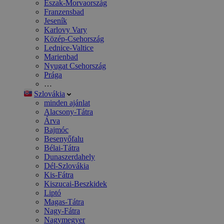
Észak-Morvaország
Franzensbad
Jeseník
Karlovy Vary
Közép-Csehország
Lednice-Valtice
Marienbad
Nyugat Csehország
Prága
…
Szlovákia
minden ajánlat
Alacsony-Tátra
Árva
Bajmóc
Besenyőfalu
Bélai-Tátra
Dunaszerdahely
Dél-Szlovákia
Kis-Fátra
Kiszucai-Beszkidek
Liptó
Magas-Tátra
Nagy-Fátra
Nagymegyer