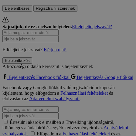
Bejelentkezés
Regisztrálni szeretnék
Sajnáljuk, de ez a jelszó helytelen.
Elfelejtette jelszavát?
Elfelejtette jelszavát?
Kérjen újat!
Bejelentkezés
A közösségi oldalán keresztül is bejelentkezhet:
Bejelentkezés Facebook fiókkal
Bejelentkezés Google fiókkal
Facebook vagy Google fiókkal való regisztrációm kapcsán
kijelentem, hogy elfogadom a
Felhasználási feltételeket
és
elolvastam az
Adatvédelmi szabályzatot.
.
Értesülni akarok e-mailben a Travelking újdonságairól,
különleges ajánlatairól és egyéb kedvezményeiről az
Adatvédelmi
szabályzatot.
.
Elfogadom a
Felhasználási feltételeket
és az