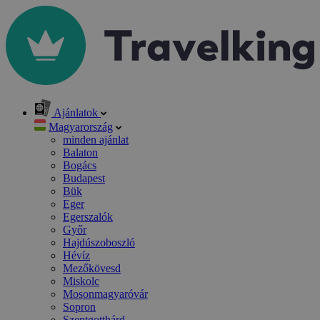
Ajánlatok
Magyarország
minden ajánlat
Balaton
Bogács
Budapest
Bük
Eger
Egerszalók
Győr
Hajdúszoboszló
Hévíz
Mezőkövesd
Miskolc
Mosonmagyaróvár
Sopron
Szentgotthárd