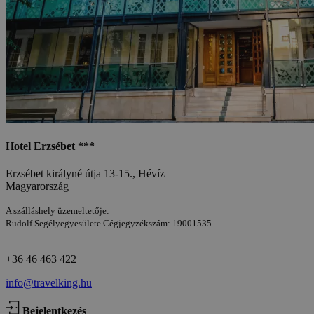
Hotel Erzsébet ***
Erzsébet királyné útja 13-15., Hévíz
Magyarország
A szálláshely üzemeltetője:
Rudolf Segélyegyesülete Cégjegyzékszám: 19001535
+36 46 463 422
info@travelking.hu
Bejelentkezés