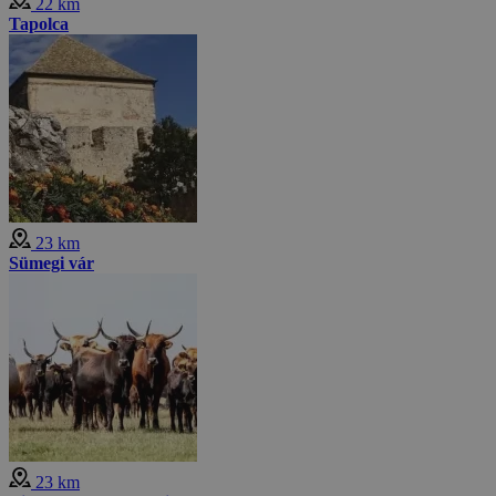
22 km
Tapolca
23 km
Sümegi vár
23 km