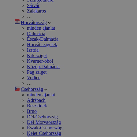
Sárvár
Zalakaros
…
Horvátország
minden ajánlat
Dalmácia
Észak-Dalmácia
Horvát szigetek
Isztria
Krk sziget
Kvarner-öböl
Közép-Dalmácia
Pag sziget
Vodice
…
Csehország
minden ajánlat
Adršpach
Beszkidek
Brno
Dél-Csehország
Dél-Morvaország
Észak-Csehország
Kelet-Csehország