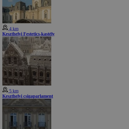
4 km
Keszthelyi Festetics-kastély
5 km
Keszthelyi csigaparlament