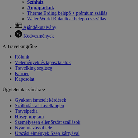
Színház
Aquaparkok
Therme Erding belépő + prémium szállás
Water World Rulantica: belépő és szállás
Ajándékutalvány
Kedvezmények
A Travelkingről
Rólunk
Vélemények és tapasztalatok
Travelking segítség
Karrier
Kapcsolat
Ügyfeleink számára
Gyakran ismételt kérdések
Szállodák a Travelkingen
Travelpedia
Hűségprogram
Személyesen ellenőrzött szállások
Nyár, utazással tele
Utazási élmények Szép-kártyával