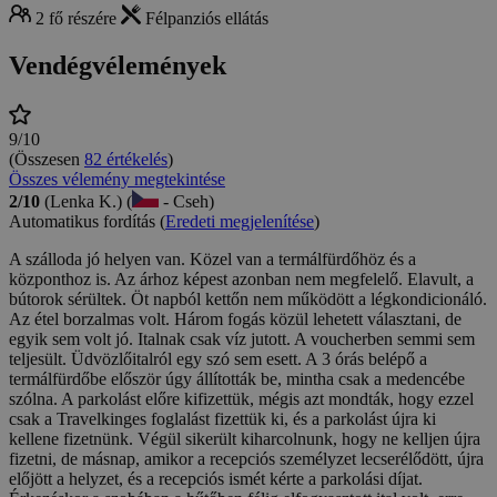
2 fő részére
Félpanziós ellátás
Vendégvélemények
9/10
(Összesen
82 értékelés
)
Összes vélemény megtekintése
2/10
(Lenka K.) (
- Cseh)
Automatikus fordítás (
Eredeti megjelenítése
)
A szálloda jó helyen van. Közel van a termálfürdőhöz és a
központhoz is. Az árhoz képest azonban nem megfelelő. Elavult, a
bútorok sérültek. Öt napból kettőn nem működött a légkondicionáló.
Az étel borzalmas volt. Három fogás közül lehetett választani, de
egyik sem volt jó. Italnak csak víz jutott. A voucherben semmi sem
teljesült. Üdvözlőitalról egy szó sem esett. A 3 órás belépő a
termálfürdőbe először úgy állították be, mintha csak a medencébe
szólna. A parkolást előre kifizettük, mégis azt mondták, hogy ezzel
csak a Travelkinges foglalást fizettük ki, és a parkolást újra ki
kellene fizetnünk. Végül sikerült kiharcolnunk, hogy ne kelljen újra
fizetni, de másnap, amikor a recepciós személyzet lecserélődött, újra
előjött a helyzet, és a recepciós ismét kérte a parkolási díjat.