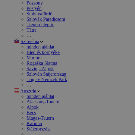
Pozsony
Pöstyén
Stubnyafürdő
Szlovák Paradicsom
Trencsénteplic
Tátra
…
Szlovénia
minden ajánlat
Bled és környéke
Maribor
Rogaška Slatina
Savinja Alpok
Szlovén Stájerország
Triglav Nemzeti Park
…
Ausztria
minden ajánlat
Alacsony-Tauern
Alpok
Bécs
Magas-Tauern
Karintia
Stájerország
…