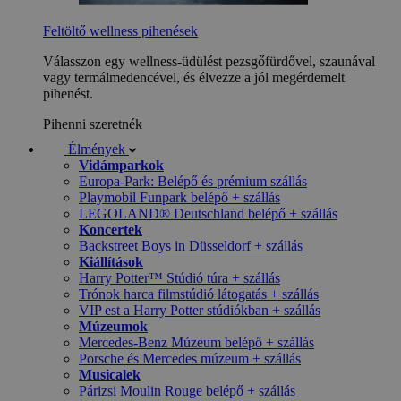
Feltöltő wellness pihenések
Válasszon egy wellness-üdülést pezsgőfürdővel, szaunával
vagy termálmedencével, és élvezze a jól megérdemelt
pihenést.
Pihenni szeretnék
Élmények
Vidámparkok
Europa-Park: Belépő és prémium szállás
Playmobil Funpark belépő + szállás
LEGOLAND® Deutschland belépő + szállás
Koncertek
Backstreet Boys in Düsseldorf + szállás
Kiállítások
Harry Potter™ Stúdió túra + szállás
Trónok harca filmstúdió látogatás + szállás
VIP est a Harry Potter stúdiókban + szállás
Múzeumok
Mercedes-Benz Múzeum belépő + szállás
Porsche és Mercedes múzeum + szállás
Musicalek
Párizsi Moulin Rouge belépő + szállás