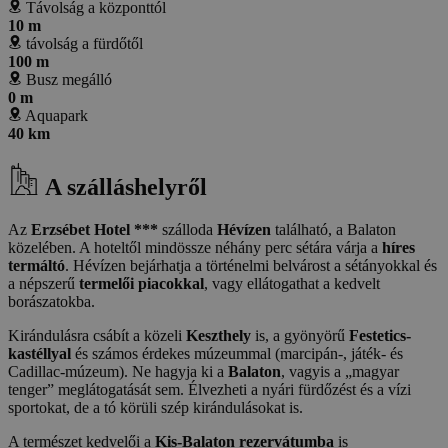
Távolság a központtól
10 m
távolság a fürdőtől
100 m
Busz megálló
0 m
Aquapark
40 km
A szálláshelyről
Az
Erzsébet Hotel ***
szálloda
Hévízen
található, a Balaton
közelében. A hoteltől mindössze néhány perc sétára várja a
híres
termáltó
. Hévízen bejárhatja a történelmi belvárost a sétányokkal és
a népszerű
termelői piacokkal
, vagy ellátogathat a kedvelt
borászatokba.
Kirándulásra csábít a közeli
Keszthely
is, a gyönyörű
Festetics-
kastéllyal
és számos érdekes múzeummal (marcipán-, játék- és
Cadillac-múzeum). Ne hagyja ki a
Balaton
, vagyis a „magyar
tenger” meglátogatását sem. Élvezheti a nyári fürdőzést és a vízi
sportokat, de a tó körüli szép kirándulásokat is.
A természet kedvelői a
Kis-Balaton rezervátumba
is