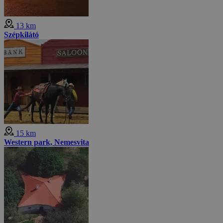
13 km
Szépkilátó
15 km
Western park, Nemesvita