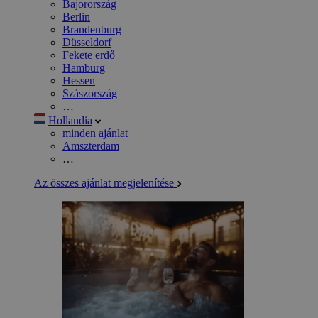
Bajorország
Berlin
Brandenburg
Düsseldorf
Fekete erdő
Hamburg
Hessen
Szászország
…
Hollandia
minden ajánlat
Amszterdam
…
Az összes ajánlat megjelenítése