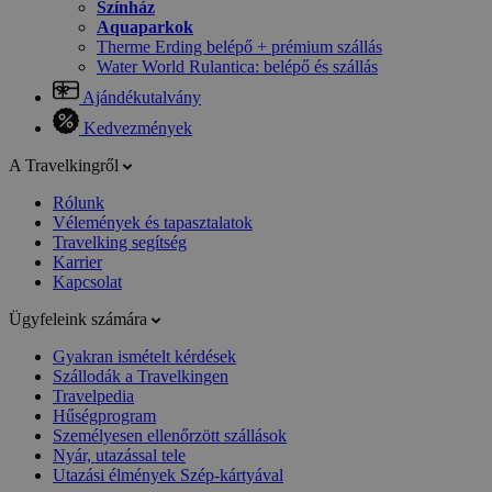
Színház
Aquaparkok
Therme Erding belépő + prémium szállás
Water World Rulantica: belépő és szállás
Ajándékutalvány
Kedvezmények
A Travelkingről
Rólunk
Vélemények és tapasztalatok
Travelking segítség
Karrier
Kapcsolat
Ügyfeleink számára
Gyakran ismételt kérdések
Szállodák a Travelkingen
Travelpedia
Hűségprogram
Személyesen ellenőrzött szállások
Nyár, utazással tele
Utazási élmények Szép-kártyával