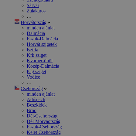
Sárvár
Zalakaros
…
Horvátország
minden ajánlat
Dalmácia
Észak-Dalmácia
Horvát szigetek
Isztria
Krk sziget
Kvarner-öböl
Közép-Dalmácia
Pag sziget
Vodice
…
Csehország
minden ajánlat
Adršpach
Beszkidek
Brno
Dél-Csehország
Dél-Morvaország
Észak-Csehország
Kelet-Csehország