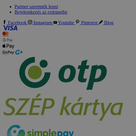
Partner szeretnék lenni
Bejelentkezés az extranetbe
Facebook
Instagram
Youtube
Pinterest
Blog