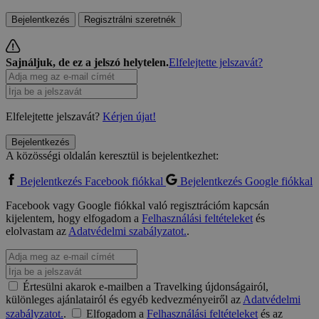
Bejelentkezés
Regisztrálni szeretnék
Sajnáljuk, de ez a jelszó helytelen.
Elfelejtette jelszavát?
Elfelejtette jelszavát?
Kérjen újat!
Bejelentkezés
A közösségi oldalán keresztül is bejelentkezhet:
Bejelentkezés Facebook fiókkal
Bejelentkezés Google fiókkal
Facebook vagy Google fiókkal való regisztrációm kapcsán
kijelentem, hogy elfogadom a
Felhasználási feltételeket
és
elolvastam az
Adatvédelmi szabályzatot.
.
Értesülni akarok e-mailben a Travelking újdonságairól,
különleges ajánlatairól és egyéb kedvezményeiről az
Adatvédelmi
szabályzatot.
.
Elfogadom a
Felhasználási feltételeket
és az