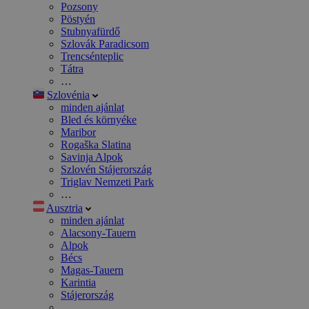
Pozsony
Pöstyén
Stubnyafürdő
Szlovák Paradicsom
Trencsénteplic
Tátra
…
Szlovénia
minden ajánlat
Bled és környéke
Maribor
Rogaška Slatina
Savinja Alpok
Szlovén Stájerország
Triglav Nemzeti Park
…
Ausztria
minden ajánlat
Alacsony-Tauern
Alpok
Bécs
Magas-Tauern
Karintia
Stájerország
…