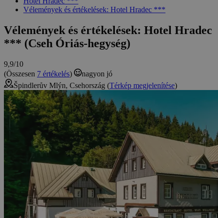
Hotel Hradec ***
Vélemények és értékelések: Hotel Hradec ***
Vélemények és értékelések: Hotel Hradec
*** (Cseh Óriás-hegység)
9,9/10
(Összesen
7 értékelés
)
nagyon jó
Špindlerův Mlýn, Csehország (
Térkép megjelenítése
)