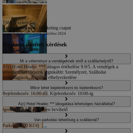
Több fénykép
Aneta Šmejcová -
Marketing csapat
Személyesen ellenőrzött: Október 2024
Gyakran ismételt kérdések
Mi a véleménye a vendégeknek erről a szálláshelyről?
A(z) Hotel Hradec *** átlagos értékelése 9.9/5. A vendégek a
következőket dicsérik leginkább: Személyzet, Szállodai
szolgáltatások, A szállás elhelyezkedése
Mikor lehet bejelentkezni és kijelentkezni?
Bejelentkezés: 16:00-től, Kijelentkezés: 10:00-ig
A(z) Hotel Hradec *** látogatása lehetséges háziállattal?
Igen. 300 Kč/éj ellenében bevihető
Van parkolási lehetőség a szállásnál?
Parkolás: 100 Kč/éj