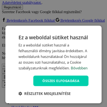
Adatvédelmi szabályzatot.
.
Regisztráció
Szeretne Facebook vagy Google fiókkal regisztrálni?
Bejelentkezés Facebook fiókkal
Bejelentkezés Google fiókkal
Facebook vagy Google fiókkal való regisztrációm kapcsán
kijelentem, hogy elfogadom a
Felhasználási feltételeket
és
Ez a weboldal sütiket használ
elolvastam az
Adatvédelmi szabályzatot.
.
Ez a weboldal sütiket használ a
Elfelejtette jelszavát?
felhasználói élmény javítása érdekében. A
Ne aggódjon, csak adja meg e-mail címét, ahova küldünk egy
weboldalunk használatával Ön hozzájárul
hivatkozást, így megadhat egy újat.
az összes süti használatához, a Cookie
szabályzatunknak megfelelően.
Bővebben
Küldés
Vissza
Menu
ÖSSZES ELFOGADÁSA
Zavřít menu
RÉSZLETEK MEGJELENÍTÉSE