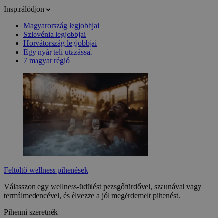
Inspirálódjon
Magyarország legjobbjai
Szlovénia legjobbjai
Horvátország legjobbjai
Egy nyár teli utazással
7 magyar régió
Feltöltő wellness pihenések
Válasszon egy wellness-üdülést pezsgőfürdővel, szaunával vagy
termálmedencével, és élvezze a jól megérdemelt pihenést.
Pihenni szeretnék