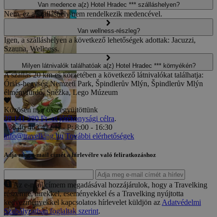
Van medence a(z) Hotel Hradec *** szálláshelyen?
Nem, ez a szálláshely nem rendelkezik medencével.
Van wellness-részleg?
Igen, a szálláshelyen a következő lehetőségek adottak: Jacuzzi,
Szauna, Wellness.
Milyen látnivalók találhatóak a(z) Hotel Hradec *** környékén?
A szállás 20 km-es körzetében a következő látnivalókat találhatja:
Óriás-hegység Nemzeti Park, Špindlerův Mlýn, Špindlerův Mlýn
élményfürdő, Sněžka, Lego Múzeum
Közösen már összegyüjtöttünk
28 141 280 Ft -ot jótékonysági célra
.
+36 46 463 422
H - P: 8:00 - 16:30
info@travelking.hu
További elérhetőségek
Adja meg e-mail címét a hírlevélre való feliratkozáshoz
Az e-mail címem megadásával hozzájárulok, hogy a Travelking
részemre, hírekkel, eseményekkel és a Travelking nyújtotta
kedvezményekkel kapcsolatos hírlevelet küldjön az
Adatvédelmi
Szabályzatban foglaltak szerint
.