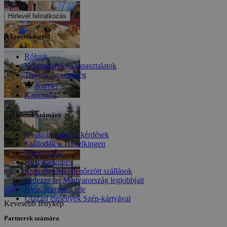
Hírlevél feliratkozás
A Travelkingről
Rólunk
Vélemények és tapasztalatok
Travelking segítség
Karrier
Kapcsolat
Ügyfeleink számára
Gyakran ismételt kérdések
Szállodák a Travelkingen
Travelpedia
Hűségprogram
Személyesen ellenőrzött szállások
Fedezze fel Magyarország legjobbjait
Nyár, utazással tele
Utazási élmények Szép-kártyával
Kevesebb fénykép
Partnerek számára