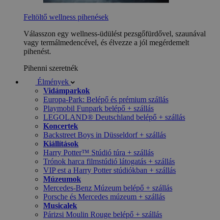
Feltöltő wellness pihenések
Válasszon egy wellness-üdülést pezsgőfürdővel, szaunával
vagy termálmedencével, és élvezze a jól megérdemelt
pihenést.
Pihenni szeretnék
Élmények
Vidámparkok
Europa-Park: Belépő és prémium szállás
Playmobil Funpark belépő + szállás
LEGOLAND® Deutschland belépő + szállás
Koncertek
Backstreet Boys in Düsseldorf + szállás
Kiállítások
Harry Potter™ Stúdió túra + szállás
Trónok harca filmstúdió látogatás + szállás
VIP est a Harry Potter stúdiókban + szállás
Múzeumok
Mercedes-Benz Múzeum belépő + szállás
Porsche és Mercedes múzeum + szállás
Musicalek
Párizsi Moulin Rouge belépő + szállás