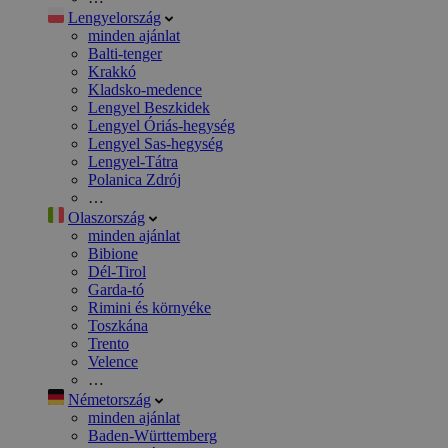
Lengyelország
minden ajánlat
Balti-tenger
Krakkó
Kladsko-medence
Lengyel Beszkidek
Lengyel Óriás-hegység
Lengyel Sas-hegység
Lengyel-Tátra
Polanica Zdrój
…
Olaszország
minden ajánlat
Bibione
Dél-Tirol
Garda-tó
Rimini és környéke
Toszkána
Trento
Velence
…
Németország
minden ajánlat
Baden-Württemberg