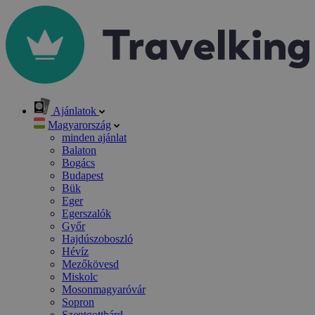
Ajánlatok
Magyarország
minden ajánlat
Balaton
Bogács
Budapest
Bük
Eger
Egerszalók
Győr
Hajdúszoboszló
Hévíz
Mezőkövesd
Miskolc
Mosonmagyaróvár
Sopron
Szentgotthárd