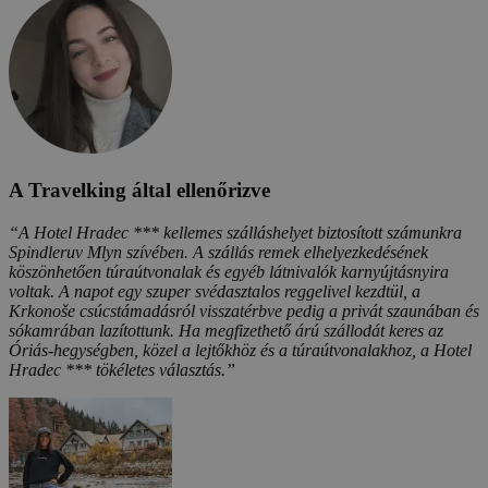
A Travelking által ellenőrizve
“A Hotel Hradec *** kellemes szálláshelyet biztosított számunkra
Spindleruv Mlyn szívében. A szállás remek elhelyezkedésének
köszönhetően túraútvonalak és egyéb látnivalók karnyújtásnyira
voltak. A napot egy szuper svédasztalos reggelivel kezdtül, a
Krkonoše csúcstámadásról visszatérbve pedig a privát szaunában és
sókamrában lazítottunk. Ha megfizethető árú szállodát keres az
Óriás-hegységben, közel a lejtőkhöz és a túraútvonalakhoz, a Hotel
Hradec *** tökéletes választás.”