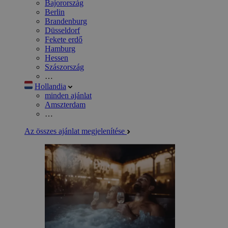
Bajorország
Berlin
Brandenburg
Düsseldorf
Fekete erdő
Hamburg
Hessen
Szászország
…
Hollandia
minden ajánlat
Amszterdam
…
Az összes ajánlat megjelenítése