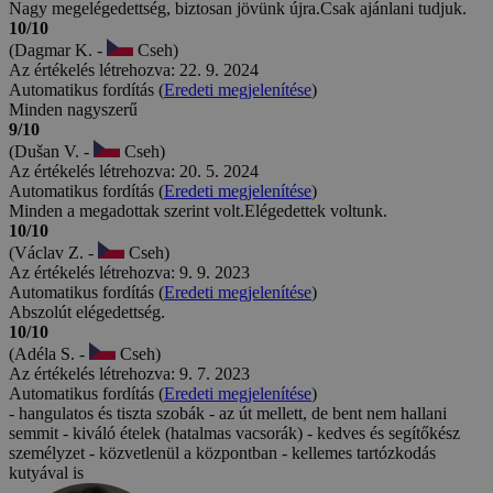
Nagy megelégedettség, biztosan jövünk újra.Csak ajánlani tudjuk.
10/10
(Dagmar K. -
Cseh)
Az értékelés létrehozva: 22. 9. 2024
Automatikus fordítás (
Eredeti megjelenítése
)
Minden nagyszerű
9/10
(Dušan V. -
Cseh)
Az értékelés létrehozva: 20. 5. 2024
Automatikus fordítás (
Eredeti megjelenítése
)
Minden a megadottak szerint volt.Elégedettek voltunk.
10/10
(Václav Z. -
Cseh)
Az értékelés létrehozva: 9. 9. 2023
Automatikus fordítás (
Eredeti megjelenítése
)
Abszolút elégedettség.
10/10
(Adéla S. -
Cseh)
Az értékelés létrehozva: 9. 7. 2023
Automatikus fordítás (
Eredeti megjelenítése
)
- hangulatos és tiszta szobák - az út mellett, de bent nem hallani
semmit - kiváló ételek (hatalmas vacsorák) - kedves és segítőkész
személyzet - közvetlenül a központban - kellemes tartózkodás
kutyával is