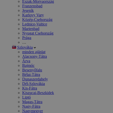
Észak-Morvaország
Franzensbad
Jeseník
Karlovy Vary
Közép-Csehország
Lednice-Valtice
Marienbad
Nyugat Csehország
Prága
…
Szlovákia
minden ajánlat
Alacsony-Tátra
Árva
Bajmóc
Besenyőfalu
Bélai-Tátra
Dunaszerdahely
Dél-Szlovákia
Kis-Fátra
Kiszucai-Beszkidek
Liptó
Magas-Tátra
Nagy-Fátra
Nagymegyer