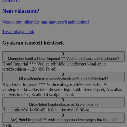
50 490 Ft
Nem választott?
Vessen egy pillantást más nagyszerű ajánlatokra!
További ajánlatok
Gyakran ismételt kérdések
Mennyibe kerül a Hotel Imperial *** Vodice szállásra szóló pihenés?
Hotel Imperial *** Vodice többféle lehetőséget kínál az itt
tartózkodásra - 120 490 Ft -tól
Mi a véleménye a vendégeknek erről a szálláshelyről?
A(z) Hotel Imperial *** Vodice átlagos értékelése 9.4/5. A
vendégek a következőket dicsérik leginkább: Személyzet, A szállás
elhelyezkedése, Szállodai szolgáltatások
Mikor lehet bejelentkezni és kijelentkezni?
Bejelentkezés: 14:00-től, Kijelentkezés: 10:00-ig
A(z) Hotel Imperial *** Vodice látogatása lehetséges háziállattal?
Nem.