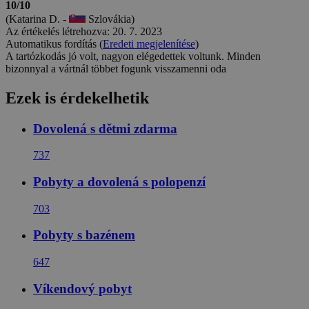
10/10
(Katarina D. -
Szlovákia)
Az értékelés létrehozva: 20. 7. 2023
Automatikus fordítás (
Eredeti megjelenítése
)
A tartózkodás jó volt, nagyon elégedettek voltunk. Minden
bizonnyal a vártnál többet fogunk visszamenni oda
Ezek is érdekelhetik
Dovolená s dětmi zdarma
737
Pobyty a dovolená s polopenzí
703
Pobyty s bazénem
647
Víkendový pobyt