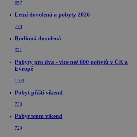
657
Letní dovolená a pobyty 2026
779
Rodinná dovolená
621
Pobyty pro dva - více než 600 pobytů v ČR a
Evropě
1109
Pobyt příští víkend
730
Pobyt tento víkend
729