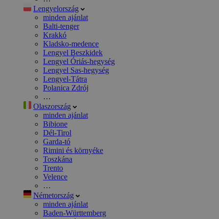
Lengyelország
minden ajánlat
Balti-tenger
Krakkó
Kladsko-medence
Lengyel Beszkidek
Lengyel Óriás-hegység
Lengyel Sas-hegység
Lengyel-Tátra
Polanica Zdrój
…
Olaszország
minden ajánlat
Bibione
Dél-Tirol
Garda-tó
Rimini és környéke
Toszkána
Trento
Velence
…
Németország
minden ajánlat
Baden-Württemberg