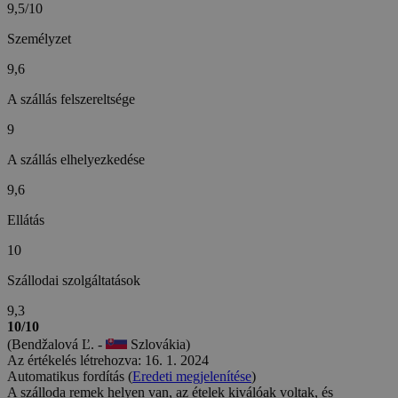
9,5/10
Személyzet
9,6
A szállás felszereltsége
9
A szállás elhelyezkedése
9,6
Ellátás
10
Szállodai szolgáltatások
9,3
10/10
(Bendžalová Ľ. -
Szlovákia)
Az értékelés létrehozva: 16. 1. 2024
Automatikus fordítás (
Eredeti megjelenítése
)
A szálloda remek helyen van, az ételek kiválóak voltak, és