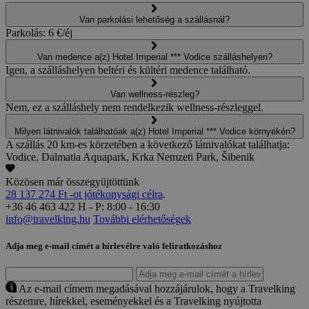
Van parkolási lehetőség a szállásnál?
Parkolás: 6 €/éj
Van medence a(z) Hotel Imperial *** Vodice szálláshelyen?
Igen, a szálláshelyen beltéri és kültéri medence található.
Van wellness-részleg?
Nem, ez a szálláshely nem rendelkezik wellness-részleggel.
Milyen látnivalók találhatóak a(z) Hotel Imperial *** Vodice környékén?
A szállás 20 km-es körzetében a következő látnivalókat találhatja:
Vodice, Dalmatia Aquapark, Krka Nemzeti Park, Šibenik
Közösen már összegyüjtöttünk
28 137 274 Ft -ot jótékonysági célra
.
+36 46 463 422
H - P: 8:00 - 16:30
info@travelking.hu
További elérhetőségek
Adja meg e-mail címét a hírlevélre való feliratkozáshoz
Az e-mail címem megadásával hozzájárulok, hogy a Travelking
részemre, hírekkel, eseményekkel és a Travelking nyújtotta