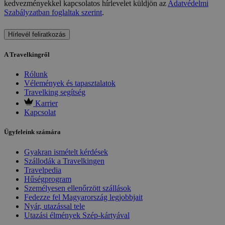
kedvezményekkel kapcsolatos hírlevelet küldjön az
Adatvédelmi
Szabályzatban foglaltak szerint
.
Hírlevél feliratkozás
A Travelkingről
Rólunk
Vélemények és tapasztalatok
Travelking segítség
Karrier
Kapcsolat
Ügyfeleink számára
Gyakran ismételt kérdések
Szállodák a Travelkingen
Travelpedia
Hűségprogram
Személyesen ellenőrzött szállások
Fedezze fel Magyarország legjobbjait
Nyár, utazással tele
Utazási élmények Szép-kártyával