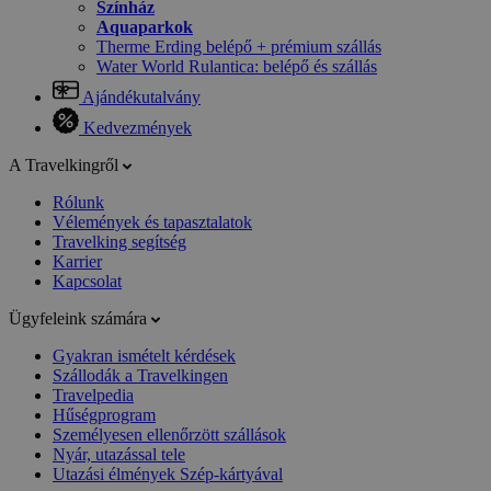
Színház
Aquaparkok
Therme Erding belépő + prémium szállás
Water World Rulantica: belépő és szállás
Ajándékutalvány
Kedvezmények
A Travelkingről
Rólunk
Vélemények és tapasztalatok
Travelking segítség
Karrier
Kapcsolat
Ügyfeleink számára
Gyakran ismételt kérdések
Szállodák a Travelkingen
Travelpedia
Hűségprogram
Személyesen ellenőrzött szállások
Nyár, utazással tele
Utazási élmények Szép-kártyával