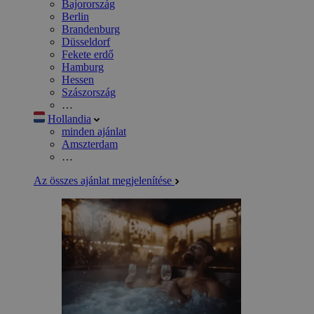
Bajorország
Berlin
Brandenburg
Düsseldorf
Fekete erdő
Hamburg
Hessen
Szászország
…
Hollandia
minden ajánlat
Amszterdam
…
Az összes ajánlat megjelenítése