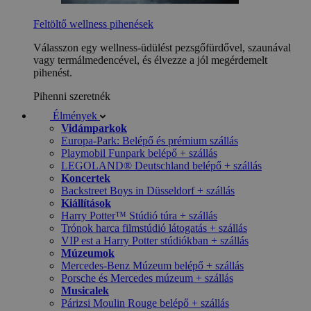
Feltöltő wellness pihenések
Válasszon egy wellness-üdülést pezsgőfürdővel, szaunával
vagy termálmedencével, és élvezze a jól megérdemelt
pihenést.
Pihenni szeretnék
Élmények
Vidámparkok
Europa-Park: Belépő és prémium szállás
Playmobil Funpark belépő + szállás
LEGOLAND® Deutschland belépő + szállás
Koncertek
Backstreet Boys in Düsseldorf + szállás
Kiállítások
Harry Potter™ Stúdió túra + szállás
Trónok harca filmstúdió látogatás + szállás
VIP est a Harry Potter stúdiókban + szállás
Múzeumok
Mercedes-Benz Múzeum belépő + szállás
Porsche és Mercedes múzeum + szállás
Musicalek
Párizsi Moulin Rouge belépő + szállás