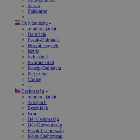
Sárvár
Zalakaros
…
Horvátország
minden ajánlat
Dalmácia
Észak-Dalmácia
Horvát szigetek
Isztria
Krk sziget
Kvarner-öböl
Közép-Dalmácia
Pag sziget
Vodice
…
Csehország
minden ajánlat
Adršpach
Beszkidek
Brno
Dél-Csehország
Dél-Morvaország
Észak-Csehország
Kelet-Csehország