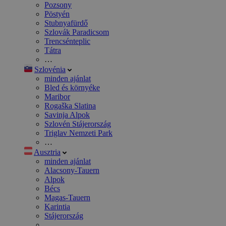
Pozsony
Pöstyén
Stubnyafürdő
Szlovák Paradicsom
Trencsénteplic
Tátra
…
Szlovénia
minden ajánlat
Bled és környéke
Maribor
Rogaška Slatina
Savinja Alpok
Szlovén Stájerország
Triglav Nemzeti Park
…
Ausztria
minden ajánlat
Alacsony-Tauern
Alpok
Bécs
Magas-Tauern
Karintia
Stájerország
…