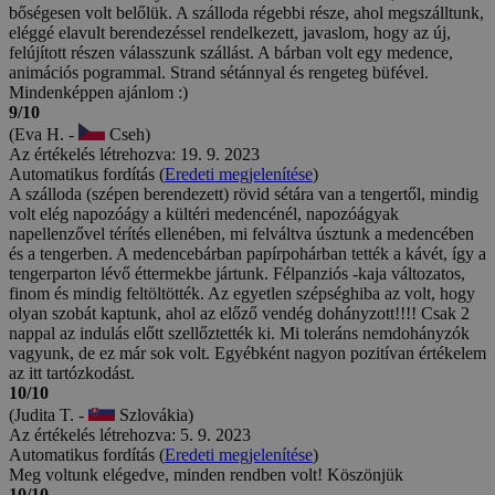
bőségesen volt belőlük. A szálloda régebbi része, ahol megszálltunk,
eléggé elavult berendezéssel rendelkezett, javaslom, hogy az új,
felújított részen válasszunk szállást. A bárban volt egy medence,
animációs pogrammal. Strand sétánnyal és rengeteg büfével.
Mindenképpen ajánlom :)
9/10
(Eva H. -
Cseh)
Az értékelés létrehozva: 19. 9. 2023
Automatikus fordítás (
Eredeti megjelenítése
)
A szálloda (szépen berendezett) rövid sétára van a tengertől, mindig
volt elég napozóágy a kültéri medencénél, napozóágyak
napellenzővel térítés ellenében, mi felváltva úsztunk a medencében
és a tengerben. A medencebárban papírpohárban tették a kávét, így a
tengerparton lévő éttermekbe jártunk. Félpanziós -kaja változatos,
finom és mindig feltöltötték. Az egyetlen szépséghiba az volt, hogy
olyan szobát kaptunk, ahol az előző vendég dohányzott!!!! Csak 2
nappal az indulás előtt szellőztették ki. Mi toleráns nemdohányzók
vagyunk, de ez már sok volt. Egyébként nagyon pozitívan értékelem
az itt tartózkodást.
10/10
(Judita T. -
Szlovákia)
Az értékelés létrehozva: 5. 9. 2023
Automatikus fordítás (
Eredeti megjelenítése
)
Meg voltunk elégedve, minden rendben volt! Köszönjük
10/10