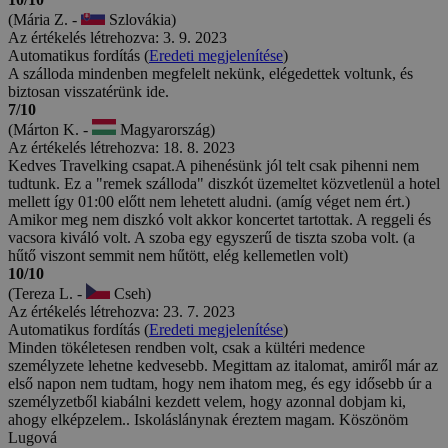
(Mária Z. -
Szlovákia)
Az értékelés létrehozva: 3. 9. 2023
Automatikus fordítás (
Eredeti megjelenítése
)
A szálloda mindenben megfelelt nekünk, elégedettek voltunk, és
biztosan visszatérünk ide.
7/10
(Márton K. -
Magyarország)
Az értékelés létrehozva: 18. 8. 2023
Kedves Travelking csapat.A pihenésünk jól telt csak pihenni nem
tudtunk. Ez a "remek szálloda" diszkót üzemeltet közvetlenül a hotel
mellett így 01:00 előtt nem lehetett aludni. (amíg véget nem ért.)
Amikor meg nem diszkó volt akkor koncertet tartottak. A reggeli és
vacsora kiváló volt. A szoba egy egyszerű de tiszta szoba volt. (a
hűtő viszont semmit nem hűtött, elég kellemetlen volt)
10/10
(Tereza L. -
Cseh)
Az értékelés létrehozva: 23. 7. 2023
Automatikus fordítás (
Eredeti megjelenítése
)
Minden tökéletesen rendben volt, csak a kültéri medence
személyzete lehetne kedvesebb. Megittam az italomat, amiről már az
első napon nem tudtam, hogy nem ihatom meg, és egy idősebb úr a
személyzetből kiabálni kezdett velem, hogy azonnal dobjam ki,
ahogy elképzelem.. Iskoláslánynak éreztem magam. Köszönöm
Lugová