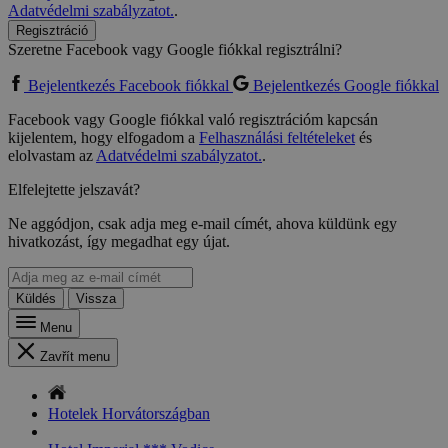
Adatvédelmi szabályzatot.
.
Regisztráció
Szeretne Facebook vagy Google fiókkal regisztrálni?
Bejelentkezés Facebook fiókkal
Bejelentkezés Google fiókkal
Facebook vagy Google fiókkal való regisztrációm kapcsán
kijelentem, hogy elfogadom a
Felhasználási feltételeket
és
elolvastam az
Adatvédelmi szabályzatot.
.
Elfelejtette jelszavát?
Ne aggódjon, csak adja meg e-mail címét, ahova küldünk egy
hivatkozást, így megadhat egy újat.
Küldés
Vissza
Menu
Zavřít menu
Hotelek Horvátországban