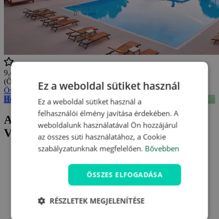
9,4/10
(Összesen
7 értékelés
)
Ez a weboldal sütiket használ
Összes vélemény megtekintése
Hotel Imperial *** Vodice - mapa
Ez a weboldal sütiket használ a
felhasználói élmény javítása érdekében. A
Aktuális ajánlatunk Hotel Imperial ***
weboldalunk használatával Ön hozzájárul
Vodice
az összes süti használatához, a Cookie
szabályzatunknak megfelelően.
Bővebben
ÖSSZES ELFOGADÁSA
RÉSZLETEK MEGJELENÍTÉSE