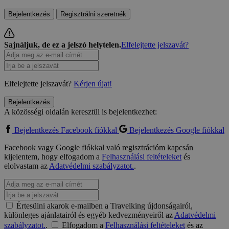
Bejelentkezés
Regisztrálni szeretnék
Sajnáljuk, de ez a jelszó helytelen.
Elfelejtette jelszavát?
Elfelejtette jelszavát?
Kérjen újat!
Bejelentkezés
A közösségi oldalán keresztül is bejelentkezhet:
Bejelentkezés Facebook fiókkal
Bejelentkezés Google fiókkal
Facebook vagy Google fiókkal való regisztrációm kapcsán
kijelentem, hogy elfogadom a
Felhasználási feltételeket
és
elolvastam az
Adatvédelmi szabályzatot.
.
Értesülni akarok e-mailben a Travelking újdonságairól,
különleges ajánlatairól és egyéb kedvezményeiről az
Adatvédelmi
szabályzatot.
.
Elfogadom a
Felhasználási feltételeket
és az