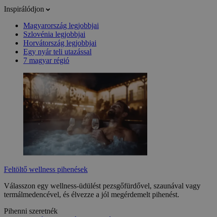
Inspirálódjon
Magyarország legjobbjai
Szlovénia legjobbjai
Horvátország legjobbjai
Egy nyár teli utazással
7 magyar régió
Feltöltő wellness pihenések
Válasszon egy wellness-üdülést pezsgőfürdővel, szaunával vagy
termálmedencével, és élvezze a jól megérdemelt pihenést.
Pihenni szeretnék