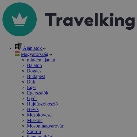
Ajánlatok
Magyarország
minden ajánlat
Balaton
Bogács
Budapest
Bük
Eger
Egerszalók
Győr
Hajdúszoboszló
Hévíz
Mezőkövesd
Miskolc
Mosonmagyaróvár
Sopron
Szentgotthárd