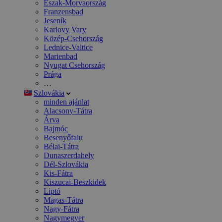
Észak-Morvaország
Franzensbad
Jeseník
Karlovy Vary
Közép-Csehország
Lednice-Valtice
Marienbad
Nyugat Csehország
Prága
…
Szlovákia
minden ajánlat
Alacsony-Tátra
Árva
Bajmóc
Besenyőfalu
Bélai-Tátra
Dunaszerdahely
Dél-Szlovákia
Kis-Fátra
Kiszucai-Beszkidek
Liptó
Magas-Tátra
Nagy-Fátra
Nagymegyer