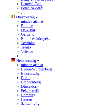
Lengyel-Tátra
Polanica Zdrój
…
Olaszország
minden ajánlat
Bibione
Dél-Tirol
Garda-tó
Rimini és környéke
Toszkána
Trento
Velence
…
Németország
minden ajánlat
Baden-Württemberg
Bajorország
Berlin
Brandenburg
Düsseldorf
Fekete erdő
Hamburg
Hessen
Szászország