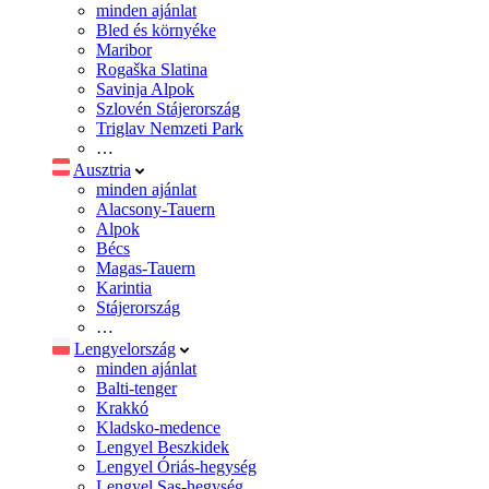
minden ajánlat
Bled és környéke
Maribor
Rogaška Slatina
Savinja Alpok
Szlovén Stájerország
Triglav Nemzeti Park
…
Ausztria
minden ajánlat
Alacsony-Tauern
Alpok
Bécs
Magas-Tauern
Karintia
Stájerország
…
Lengyelország
minden ajánlat
Balti-tenger
Krakkó
Kladsko-medence
Lengyel Beszkidek
Lengyel Óriás-hegység
Lengyel Sas-hegység