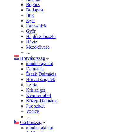
Bogács
Budapest
Bük
Eger
Egerszalók
Győr
Hajdúszoboszló
Hévíz
Mezőkövesd
…
Horvátország
minden ajánlat
Dalmácia
Észak-Dalmácia
Horvát szigetek
Isztria
Krk sziget
Kvarner-öböl
Közép-Dalmácia
Pag sziget
Vodice
…
Csehország
minden ajánlat