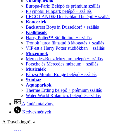
Vidámparkok
Europa-Park: Belépő és prémium szállás
Playmobil Funpark belépő + szállás
LEGOLAND® Deutschland belépő + szállás
Koncertek
Backstreet Boys in Düsseldorf + szállás
Kiállítások
Harry Potter™ Stúdió túra + szállás
Trónok harca filmstúdió látogatás + szállás
VIP est a Harry Potter stúdiókban + szállás
Múzeumok
Mercedes-Benz Múzeum belépő + szállás
Porsche és Mercedes múzeum + szállás
Musicalek
Párizsi Moulin Rouge belépő + szállás
Színház
Aquaparkok
Therme Erding belépő + prémium szállás
Water World Rulantica: belépő és szállás
Ajándékutalvány
Kedvezmények
A Travelkingről