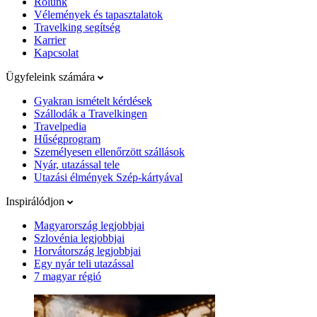
Rólunk
Vélemények és tapasztalatok
Travelking segítség
Karrier
Kapcsolat
Ügyfeleink számára
Gyakran ismételt kérdések
Szállodák a Travelkingen
Travelpedia
Hűségprogram
Személyesen ellenőrzött szállások
Nyár, utazással tele
Utazási élmények Szép-kártyával
Inspirálódjon
Magyarország legjobbjai
Szlovénia legjobbjai
Horvátország legjobbjai
Egy nyár teli utazással
7 magyar régió