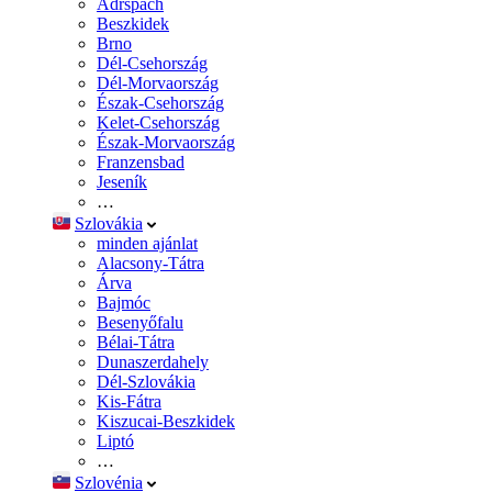
Adršpach
Beszkidek
Brno
Dél-Csehország
Dél-Morvaország
Észak-Csehország
Kelet-Csehország
Észak-Morvaország
Franzensbad
Jeseník
…
Szlovákia
minden ajánlat
Alacsony-Tátra
Árva
Bajmóc
Besenyőfalu
Bélai-Tátra
Dunaszerdahely
Dél-Szlovákia
Kis-Fátra
Kiszucai-Beszkidek
Liptó
…
Szlovénia