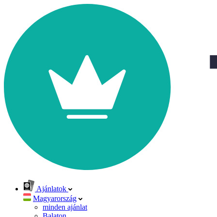
Ajánlatok
Magyarország
minden ajánlat
Balaton