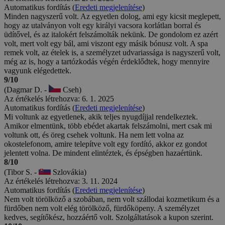
Automatikus fordítás (
Eredeti megjelenítése
)
Minden nagyszerű volt. Az egyetlen dolog, ami egy kicsit meglepett,
hogy az utalványon volt egy királyi vacsora korlátlan borral és
üdítővel, és az italokért felszámolták nekünk. De gondolom ez azért
volt, mert volt egy bál, ami viszont egy másik bónusz volt. A spa
remek volt, az ételek is, a személyzet udvariassága is nagyszerű volt,
még az is, hogy a tartózkodás végén érdeklődtek, hogy mennyire
vagyunk elégedettek.
9/10
(Dagmar D. -
Cseh)
Az értékelés létrehozva: 6. 1. 2025
Automatikus fordítás (
Eredeti megjelenítése
)
Mi voltunk az egyetlenek, akik teljes nyugdíjjal rendelkeztek.
Amikor elmentünk, több ebédet akartak felszámolni, mert csak mi
voltunk ott, és öreg csehek voltunk. Ha nem lett volna az
okostelefonom, amire telepítve volt egy fordító, akkor ez gondot
jelentett volna. De mindent elintéztek, és épségben hazaértünk.
8/10
(Tibor S. -
Szlovákia)
Az értékelés létrehozva: 3. 11. 2024
Automatikus fordítás (
Eredeti megjelenítése
)
Nem volt törölköző a szobában, nem volt szállodai kozmetikum és a
fürdőben nem volt elég törölköző, fürdőköpeny. A személyzet
kedves, segítőkész, hozzáértő volt. Szolgáltatások a kupon szerint.