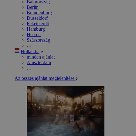
Bajorország
Berlin
Brandenburg
Düsseldorf
Fekete erdő
Hamburg
Hessen
Szászország
…
Hollandia
minden ajánlat
Amszterdam
…
Az összes ajánlat megjelenítése