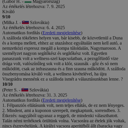
(Gábor H. -
Magyarország)
Az értékelés létrehozva: 7. 9. 2025
Kiváló
9/10
(Milka J. -
Szlovákia)
Az értékelés létrehozva: 6. 4. 2025
Automatikus fordítás (
Eredeti megjelenítése
)
A szálloda tökéletes helyen van, bár kisebb, de közvetlenül a Duna
és a kompa mellett, ehhez az utazáshoz egyáltalán nem kell autó, a
nemzetközi expressz megáll a kompa túloldalán, Nagymaroson. A
személyzet nagyon segítőkész és segítőkész volt. Egyetlen
panaszunk volt a wellness-szel kapcsolatban, a pezsgőfürdő vize
drága volt, valószínűleg sok volt a klór, szaunák - gőz és só nem
működött, csak az infraszauna és a finn szauna működött. A szálloda
összbenyomása kiváló volt, a wellness kivételével, ha újra
Visegrádra mennénk ez a szálloda ismét a választásunkban lenne. ?
10/10
(Peter S. -
Szlovákia)
Az értékelés létrehozva: 31. 3. 2025
Automatikus fordítás (
Eredeti megjelenítése
)
1. Félpanziós ellátásunk volt, nem teljes ellátás, de ez nem lényeges.
2. Mindent, ami a kuponon szerepelt, megkaptunk, sorrendben. 3.
Étkezés: nagyjából ugyanaz a reggeli, de mindenki választhatott.
Talán némi terítéknek örültünk volna. Vacsorára az ételek jók voltak,
nincs észrevételünk. A királyi vacsora aperitifből állt (baracka vagy