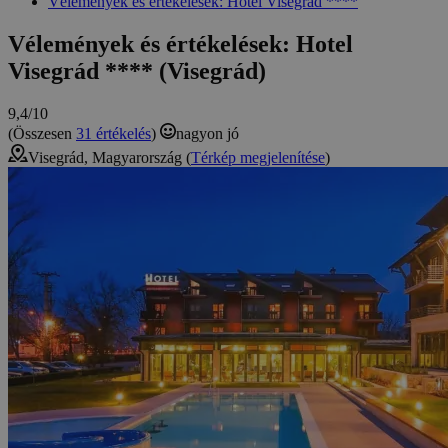
Vélemények és értékelések: Hotel Visegrád ****
Vélemények és értékelések: Hotel
Visegrád **** (Visegrád)
9,4/10
(Összesen
31 értékelés
)
nagyon jó
Visegrád, Magyarország (
Térkép megjelenítése
)