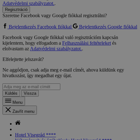
Adatvédelmi szabályzatot.
.
Regisztráció
Szeretne Facebook vagy Google fiókkal regisztrálni?
Bejelentkezés Facebook fiókkal
Bejelentkezés Google fiókkal
Facebook vagy Google fiókkal való regisztrációm kapcsán
kijelentem, hogy elfogadom a
Felhasználási feltételeket
és
elolvastam az
Adatvédelmi szabályzatot.
.
Elfelejtette jelszavát?
Ne aggódjon, csak adja meg e-mail címét, ahova küldünk egy
hivatkozást, így megadhat egy újat.
Küldés
Vissza
Menu
Zavřít menu
Hotel Visegrád ****