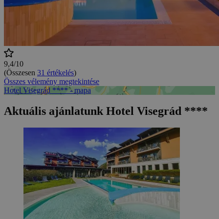
9,4/10
(Összesen
31 értékelés
)
Összes vélemény megtekintése
Hotel Visegrád **** - mapa
Aktuális ajánlatunk Hotel Visegrád ****