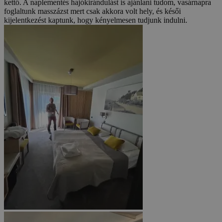
kettő. A naplementés hajókirándulást is ajánlani tudom, vasárnapra
foglaltunk masszázst mert csak akkora volt hely, és késői
kijelentkezést kaptunk, hogy kényelmesen tudjunk indulni.