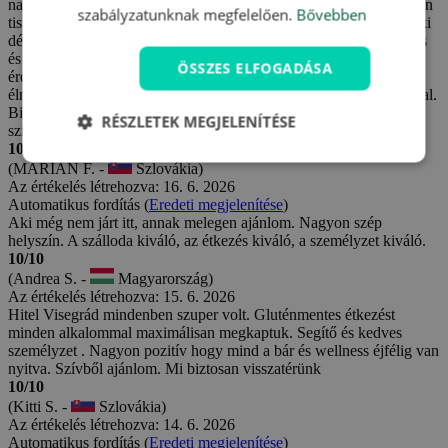
nagyon kedves. A medencék és a medencék környéke is ragyogóan
szabályzatunknak megfelelően.
Bővebben
tiszta volt. Külön szeretném megdicsérni a kedves fiatal pincért, aki
délután frissen sült, fantasztikus pogácsákat kínált. Nagyon kedves
és barátságos volt. A királyi lakoma, valamint az azt megelőző
ÖSSZES ELFOGADÁSA
érdekes felvonulás a Salamon-toronyhoz és a szép műsor nagy
élmény volt számunkra. A solymász is szuper volt vidám műsorával.
Biztosan visszatérünk. A rövid, de kellemes visegrádi nyaralásért
RÉSZLETEK MEGJELENÍTÉSE
szívből köszönjük. Denisa Tòthová a családjával
10/10
(MARIÁN F. -
Szlovákia)
Az értékelés létrehozva: 16. 6. 2026
Automatikus fordítás (
Eredeti megjelenítése
)
Aki még nem járt itt, annak melegen ajánlom. Nagyon szép
helyszín. A szálloda kiváló, az étkezés kiváló, a személyzet kiváló.
10/10
(Andrea S. -
Magyarország)
Az értékelés létrehozva: 15. 6. 2026
Hitel Visegrád mindenben szuper volt. Gluténmentes étkezést
minden alkalommal maximálisan megkaptuk. Segítő és kedves
személyzet . Nagyon pozitív hogy mind a bár és wellness éjfélig van
nyitva. Szívből ajánlom. Mi biztosan visszatérünk
10/10
(Kitti S. -
Szlovákia)
Az értékelés létrehozva: 14. 6. 2026
Automatikus fordítás (
Eredeti megjelenítése
)