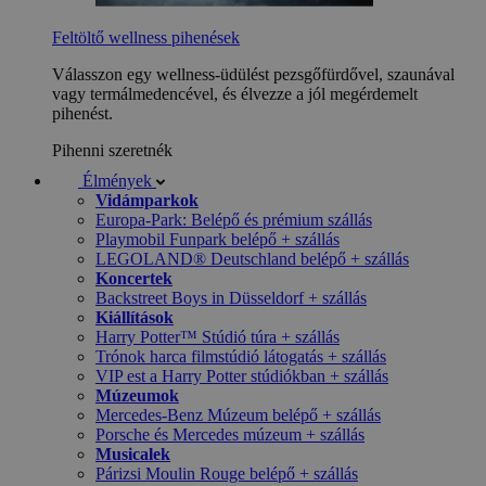
Feltöltő wellness pihenések
Válasszon egy wellness-üdülést pezsgőfürdővel, szaunával
vagy termálmedencével, és élvezze a jól megérdemelt
pihenést.
Pihenni szeretnék
Élmények
Vidámparkok
Europa-Park: Belépő és prémium szállás
Playmobil Funpark belépő + szállás
LEGOLAND® Deutschland belépő + szállás
Koncertek
Backstreet Boys in Düsseldorf + szállás
Kiállítások
Harry Potter™ Stúdió túra + szállás
Trónok harca filmstúdió látogatás + szállás
VIP est a Harry Potter stúdiókban + szállás
Múzeumok
Mercedes-Benz Múzeum belépő + szállás
Porsche és Mercedes múzeum + szállás
Musicalek
Párizsi Moulin Rouge belépő + szállás