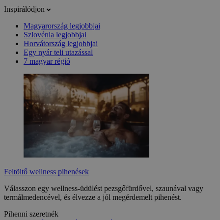
Inspirálódjon
Magyarország legjobbjai
Szlovénia legjobbjai
Horvátország legjobbjai
Egy nyár teli utazással
7 magyar régió
Feltöltő wellness pihenések
Válasszon egy wellness-üdülést pezsgőfürdővel, szaunával vagy
termálmedencével, és élvezze a jól megérdemelt pihenést.
Pihenni szeretnék