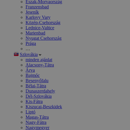
Észak-Morvaország
Franzensbad
Jeseník
Karlovy Vary
Közép-Csehország
Lednice-Valtice
Marienbad
Nyugat Csehország
Prága
…
Szlovákia
minden ajánlat
Alacsony-Tátra
Árva
Bajmóc
Besenyőfalu
Bélai-Tátra
Dunaszerdahely
Dél-Szlovákia
Kis-Fátra
Kiszucai-Beszkidek
Liptó
Magas-Tátra
Nagy-Fátra
Nagymegyer