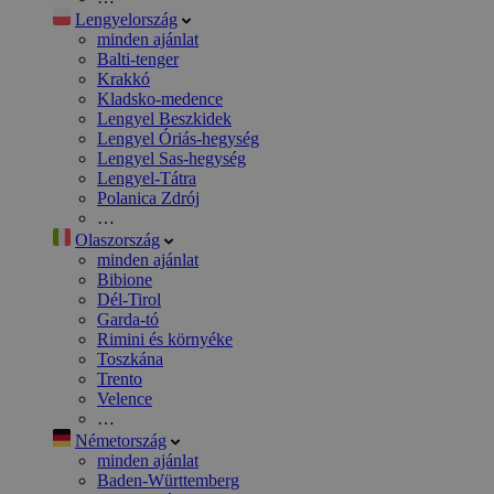
Lengyelország
minden ajánlat
Balti-tenger
Krakkó
Kladsko-medence
Lengyel Beszkidek
Lengyel Óriás-hegység
Lengyel Sas-hegység
Lengyel-Tátra
Polanica Zdrój
…
Olaszország
minden ajánlat
Bibione
Dél-Tirol
Garda-tó
Rimini és környéke
Toszkána
Trento
Velence
…
Németország
minden ajánlat
Baden-Württemberg