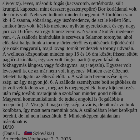
slivovitz), leves, második fogás (kacsacomb, sertésborda, sült
krumpli, káposzta, mint desszert gesztenyepüré) Bor korlátlanul volt,
de sör is volt. Nehezen tudtunk mindent megenni. A fürdőben van
kb 4-5 szauna, sóbarlang, egy úszómedence, de azt le kellett lőni,
amikor üres volt, két kis medence nyilván gyerekeknek és egy nagy
jacuzzi 16 főre. Van egy fitneszterem is. Nyáron 2 kültéri medence
van. 4. A szálloda kirándulást is szervez a Salamon toronyba, ahol
előadást hallgattunk a torony történetéről és építésének fejlődéséről
(de csak magyarul), majd lovagi tornát rendeztek a torony udvarán.
A wellness központban minden nap 15 és 16 óra között frissen sütött
pagáče-t kínáltak, egyszer volt lángos parti (ingyen kínáltak
fokhagymás lángost, vagy fokhagyma+sajt+tejszín). Egyszer volt
levesparti is, de az már nem volt ingyenes. Minden este élőzenét
lehetett hallgatni az étkező előtt. 5. A szálloda berendezése új és
szép, az ágy nagyon jó. 6, A szálloda személyzete boii segítőkész és
jó volt velük dolgozni, még azt is megengedték, hogy kijelentkezés
után még tovább maradjunk a szobában minden gond nélkül.
Magyarul kommunikáltunk, de tudtak angolul is (legalábbis a
recepción). 7. Visegrád maga elég szép, a vár is, de ott már voltunk
korábban, így most nem mentünk oda. A szállodában lehet kerékpárt
bérelni, de mi nem használtuk. 8. Mindenképpen ajánlanám
másoknak is
10/10
(Dana L. -
Szlovákia)
Az értékelés létrehozva: 2. 3. 2025