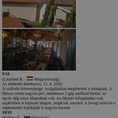
9/10
(Lászlóné R. -
Magyarország)
Az értékelés létrehozva: 13. 4. 2026
A szálloda felszereltsége, szolgáltatásai megfeleltek a leírtaknak. A
fittness terem nagyon pici, mindössze 3 gép található benne, az
egyik elég rossz állapotban volt. Az étkezés kifogástalan volt,
napközben is kaptunk lángost, pogácsát, snacket. A lovagi torna és a
naplementés hajókázás is nagyon tetszett.
10/10
(Ružena S. -
Szlovákia)