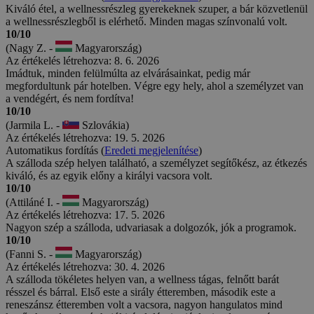
Kiváló étel, a wellnessrészleg gyerekeknek szuper, a bár közvetlenül
a wellnessrészlegből is elérhető. Minden magas színvonalú volt.
10/10
(Nagy Z. -
Magyarország)
Az értékelés létrehozva: 8. 6. 2026
Imádtuk, minden felülmúlta az elvárásainkat, pedig már
megfordultunk pár hotelben. Végre egy hely, ahol a személyzet van
a vendégért, és nem fordítva!
10/10
(Jarmila L. -
Szlovákia)
Az értékelés létrehozva: 19. 5. 2026
Automatikus fordítás (
Eredeti megjelenítése
)
A szálloda szép helyen található, a személyzet segítőkész, az étkezés
kiváló, és az egyik előny a királyi vacsora volt.
10/10
(Attiláné I. -
Magyarország)
Az értékelés létrehozva: 17. 5. 2026
Nagyon szép a szálloda, udvariasak a dolgozók, jók a programok.
10/10
(Fanni S. -
Magyarország)
Az értékelés létrehozva: 30. 4. 2026
A szálloda tökéletes helyen van, a wellness tágas, felnőtt barát
résszel és bárral. Első este a sirály étteremben, második este a
reneszánsz étteremben volt a vacsora, nagyon hangulatos mind