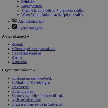
Színház
Aquaparkok
Therme Erding belépő + prémium szállás
Water World Rulantica: belépő és szállás
Ajándékutalvány
Kedvezmények
A Travelkingről
Rólunk
Vélemények és tapasztalatok
Travelking segítség
Karrier
Kapcsolat
Ügyfeleink számára
Gyakran ismételt kérdések
Szállodák a Travelkingen
Travelpedia
Hűségprogram
Személyesen ellenőrzött szállások
Nyár, utazással tele
Utazási élmények Szép-kártyával