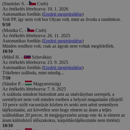
(Stanislav S. -
Cseh)
Az értékelés létrehozva: 19. 1. 2026
Automatikus fordítás (
Eredeti megjelenítése
)
Volt PP, így nem volt bor Olyan volt, mint az óvoda a randinkon.
9/10
(Monika C. -
Cseh)
Az értékelés létrehozva: 26. 11. 2025
Automatikus fordítás (
Eredeti megjelenítése
)
Minden rendben volt, csak az ágyak nem voltak megfelelőek.
10/10
(Miloš H. -
Szlovákia)
Az értékelés létrehozva: 23. 9. 2025
Automatikus fordítás (
Eredeti megjelenítése
)
Tökéletes szálloda, mint mindig...
7/10
(Sándor P. -
Magyarország)
Az értékelés létrehozva: 7. 9. 2025
A szálloda mindent biztosított ami az utalványban szerepelt, a
személyzet nem volt minden esetben a helyzet magaslatán (tűzjelő
10 perce szólt vacsorázás közben és senki sem adott semmilyen
tájékoztatást, azt követően sem hogy elment az áram a teljes
szállodában 20 percre, itt megjegyezném aznap este 4x is elment az
áram különböző időszakokra, kárpótlás/tájékoztatás nem történt)
10/10