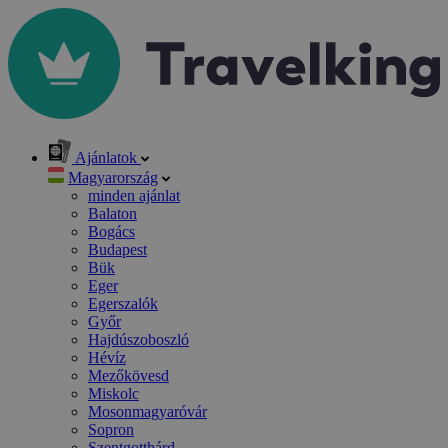
Ajánlatok
Magyarország
minden ajánlat
Balaton
Bogács
Budapest
Bük
Eger
Egerszalók
Győr
Hajdúszoboszló
Hévíz
Mezőkövesd
Miskolc
Mosonmagyaróvár
Sopron
Szentgotthárd