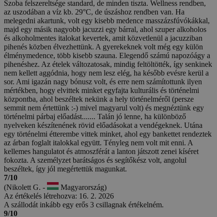
Szoba felszereltsége standard, de minden tiszta. Wellness rendben,
az uszodában a víz kb. 29°C, de úszáshoz rendben van. Ha
melegedni akartunk, volt egy kisebb medence masszázsfúvókákkal,
majd egy másik nagyobb jacuzzi egy bárral, ahol szuper alkoholos
és alkoholmentes italokat kevertek, amit közvetlenül a jacuzziban
pihenés közben élvezhettünk. A gyerekeknek volt még egy külön
élménymedence, több kisebb szauna. Elegendő számú napozóágy a
pihenéshez. Az ételek változatosak, mindig feltöltötték, így senkinek
nem kellett aggódnia, hogy nem lesz elég, ha később evésre kerül a
sor. Ami igazán nagy bónusz volt, és erre nem számítottunk ilyen
mértékben, hogy elvittek minket egyfajta kulturális és történelmi
központba, ahol beszéltek nekünk a hely történelméről (persze
semmit nem értettünk :-) mivel magyarul volt) és megnéztünk egy
történelmi párbaj előadást....... Talán jó lenne, ha különböző
nyelveken készítenének rövid előadásokat a vendégeknek. Utána
egy történelmi étterembe vittek minket, ahol egy bankettet rendeztek
az árban foglalt italokkal együtt. Tényleg nem volt mit enni. A
kellemes hangulatot és atmoszférát a lanton játszott zenei kíséret
fokozta. A személyzet barátságos és segítőkész volt, angolul
beszéltek, így jól megértettük magunkat.
7/10
(Nikolett G. -
Magyarország)
Az értékelés létrehozva: 16. 2. 2026
A szállodát inkább egy erős 3 csillagnak értékelném.
9/10