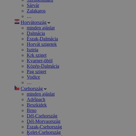
Sárvár
Zalakaros
…
Horvátország
minden ajánlat
Dalmácia
Észak-Dalmácia
Horvát szigetek
Isztria
Krk sziget
Kvarner-öböl
Közép-Dalmácia
Pag sziget
Vodice
…
Csehország
minden ajánlat
Adršpach
Beszkidek
Brno
Dél-Csehország
Dél-Morvaország
Észak-Csehország
Kelet-Csehország