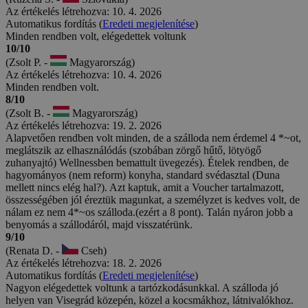
Az értékelés létrehozva: 10. 4. 2026
Automatikus fordítás (
Eredeti megjelenítése
)
Minden rendben volt, elégedettek voltunk
10/10
(Zsolt P. -
Magyarország)
Az értékelés létrehozva: 10. 4. 2026
Minden rendben volt.
8/10
(Zsolt B. -
Magyarország)
Az értékelés létrehozva: 19. 2. 2026
Alapvetően rendben volt minden, de a szálloda nem érdemel 4 *~ot,
meglátszik az elhasználódás (szobában zörgő hűtő, lötyögő
zuhanyajtó) Wellnessben bemattult üvegezés). Ételek rendben, de
hagyományos (nem reform) konyha, standard svédasztal (Duna
mellett nincs elég hal?). Azt kaptuk, amit a Voucher tartalmazott,
összességében jól éreztük magunkat, a személyzet is kedves volt, de
nálam ez nem 4*~os szálloda.(ezért a 8 pont). Talán nyáron jobb a
benyomás a szállodáról, majd visszatérünk.
9/10
(Renata D. -
Cseh)
Az értékelés létrehozva: 18. 2. 2026
Automatikus fordítás (
Eredeti megjelenítése
)
Nagyon elégedettek voltunk a tartózkodásunkkal. A szálloda jó
helyen van Visegrád közepén, közel a kocsmákhoz, látnivalókhoz.