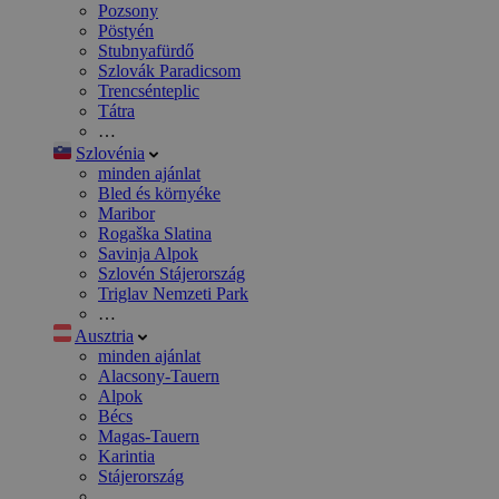
Pozsony
Pöstyén
Stubnyafürdő
Szlovák Paradicsom
Trencsénteplic
Tátra
…
Szlovénia
minden ajánlat
Bled és környéke
Maribor
Rogaška Slatina
Savinja Alpok
Szlovén Stájerország
Triglav Nemzeti Park
…
Ausztria
minden ajánlat
Alacsony-Tauern
Alpok
Bécs
Magas-Tauern
Karintia
Stájerország
…