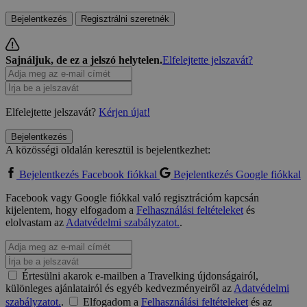
Bejelentkezés
Regisztrálni szeretnék
Sajnáljuk, de ez a jelszó helytelen.
Elfelejtette jelszavát?
Elfelejtette jelszavát?
Kérjen újat!
Bejelentkezés
A közösségi oldalán keresztül is bejelentkezhet:
Bejelentkezés Facebook fiókkal
Bejelentkezés Google fiókkal
Facebook vagy Google fiókkal való regisztrációm kapcsán
kijelentem, hogy elfogadom a
Felhasználási feltételeket
és
elolvastam az
Adatvédelmi szabályzatot.
.
Értesülni akarok e-mailben a Travelking újdonságairól,
különleges ajánlatairól és egyéb kedvezményeiről az
Adatvédelmi
szabályzatot.
.
Elfogadom a
Felhasználási feltételeket
és az