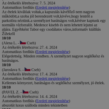
Az értékelés létrehozva: 7. 5. 2024
Automatikus fordítás (
Eredeti megjelenítése
)
Az ételek kiválóak voltak,a kapszulás kávéfőző nem nagyon
működött,a szoba jól berendezett volt,kivéve,hogy lentről a
parkolóra néztünk.a személyzet barátságos volt,kérésre kaptunk egy
normális vízforralót. Medence kisebb és nem lehetett lejutni az
aljára. Egyébként Tabor egy csodálatos város,informatív kiállítás
Žižekről
10/10
(Alena L. -
Cseh)
Az értékelés létrehozva: 27. 4. 2024
Automatikus fordítás (
Eredeti megjelenítése
)
Elégedettség. Minden rendben. A személyzet nagyon segítőkész és
barátságos.
10/10
(Jaroslava S. -
Cseh)
Az értékelés létrehozva: 17. 4. 2024
Automatikus fordítás (
Eredeti megjelenítése
)
Kellemes környezet, barátságos és segítőkész személyzet, jó ételek.
10/10
(PAVEL Z. -
Cseh)
Az értékelés létrehozva: 14. 4. 2024
Automatikus fordítás (
Eredeti megjelenítése
)
abszolút luxus szálloda minden tekintetben