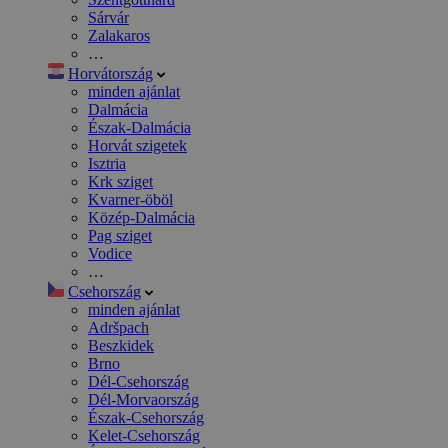
Sárvár
Zalakaros
…
Horvátország
minden ajánlat
Dalmácia
Észak-Dalmácia
Horvát szigetek
Isztria
Krk sziget
Kvarner-öböl
Közép-Dalmácia
Pag sziget
Vodice
…
Csehország
minden ajánlat
Adršpach
Beszkidek
Brno
Dél-Csehország
Dél-Morvaország
Észak-Csehország
Kelet-Csehország