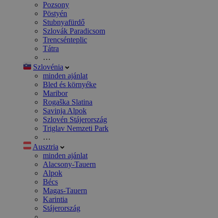
Pozsony
Pöstyén
Stubnyafürdő
Szlovák Paradicsom
Trencsénteplic
Tátra
…
Szlovénia
minden ajánlat
Bled és környéke
Maribor
Rogaška Slatina
Savinja Alpok
Szlovén Stájerország
Triglav Nemzeti Park
…
Ausztria
minden ajánlat
Alacsony-Tauern
Alpok
Bécs
Magas-Tauern
Karintia
Stájerország
…