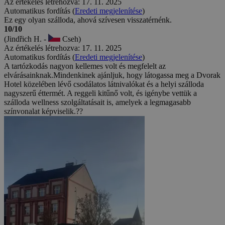
Az értékelés létrehozva: 17. 11. 2025
Automatikus fordítás (
Eredeti megjelenítése
)
Ez egy olyan szálloda, ahová szívesen visszatérnénk.
10/10
(Jindřich H. -
Cseh)
Az értékelés létrehozva: 17. 11. 2025
Automatikus fordítás (
Eredeti megjelenítése
)
A tartózkodás nagyon kellemes volt és megfelelt az
elvárásainknak.Mindenkinek ajánljuk, hogy látogassa meg a Dvorak
Hotel közelében lévő csodálatos látnivalókat és a helyi szálloda
nagyszerű éttermét. A reggeli kitűnő volt, és igénybe vettük a
szálloda wellness szolgáltatásait is, amelyek a legmagasabb
színvonalat képviselik.??