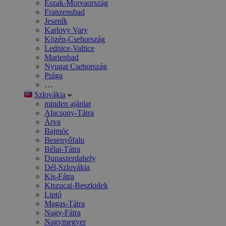
Észak-Morvaország
Franzensbad
Jeseník
Karlovy Vary
Közép-Csehország
Lednice-Valtice
Marienbad
Nyugat Csehország
Prága
…
Szlovákia
minden ajánlat
Alacsony-Tátra
Árva
Bajmóc
Besenyőfalu
Bélai-Tátra
Dunaszerdahely
Dél-Szlovákia
Kis-Fátra
Kiszucai-Beszkidek
Liptó
Magas-Tátra
Nagy-Fátra
Nagymegyer