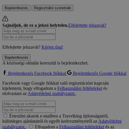
Bejelentkezés
Regisztrálni szeretnék
Sajnáljuk, de ez a jelszó helytelen.
Elfelejtette jelszavát?
Elfelejtette jelszavát?
Kérjen újat!
Bejelentkezés
A közösségi oldalán keresztül is bejelentkezhet:
Bejelentkezés Facebook fiókkal
Bejelentkezés Google fiókkal
Facebook vagy Google fiókkal való regisztrációm kapcsán
kijelentem, hogy elfogadom a
Felhasználási feltételeket
és
elolvastam az
Adatvédelmi szabályzatot.
.
Értesülni akarok e-mailben a Travelking újdonságairól,
különleges ajánlatairól és egyéb kedvezményeiről az
Adatvédelmi
szabályzatot.
.
Elfogadom a
Felhasználási feltételeket
és az