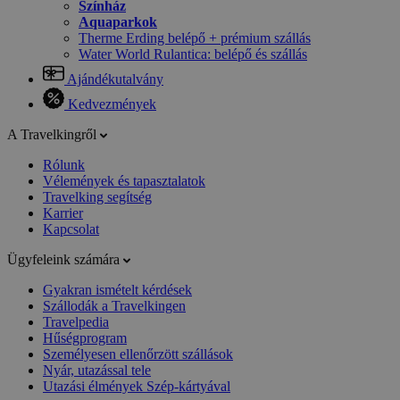
Színház
Aquaparkok
Therme Erding belépő + prémium szállás
Water World Rulantica: belépő és szállás
Ajándékutalvány
Kedvezmények
A Travelkingről
Rólunk
Vélemények és tapasztalatok
Travelking segítség
Karrier
Kapcsolat
Ügyfeleink számára
Gyakran ismételt kérdések
Szállodák a Travelkingen
Travelpedia
Hűségprogram
Személyesen ellenőrzött szállások
Nyár, utazással tele
Utazási élmények Szép-kártyával