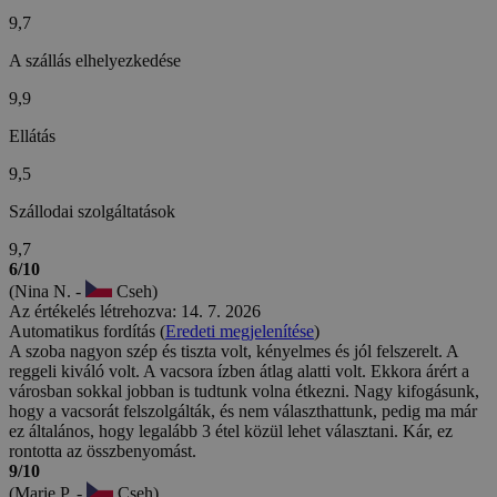
9,7
A szállás elhelyezkedése
9,9
Ellátás
9,5
Szállodai szolgáltatások
9,7
6/10
(Nina N. -
Cseh)
Az értékelés létrehozva: 14. 7. 2026
Automatikus fordítás (
Eredeti megjelenítése
)
A szoba nagyon szép és tiszta volt, kényelmes és jól felszerelt. A
reggeli kiváló volt. A vacsora ízben átlag alatti volt. Ekkora árért a
városban sokkal jobban is tudtunk volna étkezni. Nagy kifogásunk,
hogy a vacsorát felszolgálták, és nem választhattunk, pedig ma már
ez általános, hogy legalább 3 étel közül lehet választani. Kár, ez
rontotta az összbenyomást.
9/10
(Marie P. -
Cseh)