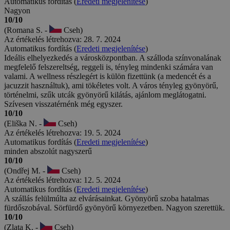
Automatikus fordítás (
Eredeti megjelenítése
)
Nagyon
10/10
(Romana S. -
Cseh)
Az értékelés létrehozva: 28. 7. 2024
Automatikus fordítás (
Eredeti megjelenítése
)
Ideális elhelyezkedés a városközpontban. A szálloda színvonalának
megfelelő felszereltség, reggeli is, tényleg mindenki számára van
valami. A wellness részlegért is külön fizettünk (a medencét és a
jacuzzit használtuk), ami tökéletes volt. A város tényleg gyönyörű,
történelmi, szűk utcák gyönyörű kilátás, ajánlom meglátogatni.
Szívesen visszatérnénk még egyszer.
10/10
(Eliška N. -
Cseh)
Az értékelés létrehozva: 19. 5. 2024
Automatikus fordítás (
Eredeti megjelenítése
)
minden abszolút nagyszerű
10/10
(Ondřej M. -
Cseh)
Az értékelés létrehozva: 12. 5. 2024
Automatikus fordítás (
Eredeti megjelenítése
)
A szállás felülmúlta az elvárásainkat. Gyönyörű szoba hatalmas
fürdőszobával. Sörfürdő gyönyörű környezetben. Nagyon szerettük.
10/10
(Zlata K. -
Cseh)