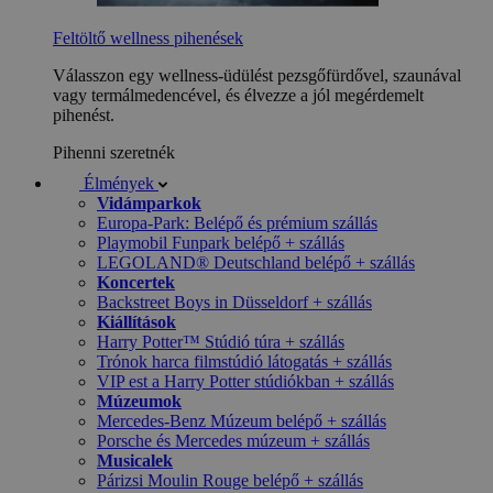
Feltöltő wellness pihenések
Válasszon egy wellness-üdülést pezsgőfürdővel, szaunával
vagy termálmedencével, és élvezze a jól megérdemelt
pihenést.
Pihenni szeretnék
Élmények
Vidámparkok
Europa-Park: Belépő és prémium szállás
Playmobil Funpark belépő + szállás
LEGOLAND® Deutschland belépő + szállás
Koncertek
Backstreet Boys in Düsseldorf + szállás
Kiállítások
Harry Potter™ Stúdió túra + szállás
Trónok harca filmstúdió látogatás + szállás
VIP est a Harry Potter stúdiókban + szállás
Múzeumok
Mercedes-Benz Múzeum belépő + szállás
Porsche és Mercedes múzeum + szállás
Musicalek
Párizsi Moulin Rouge belépő + szállás