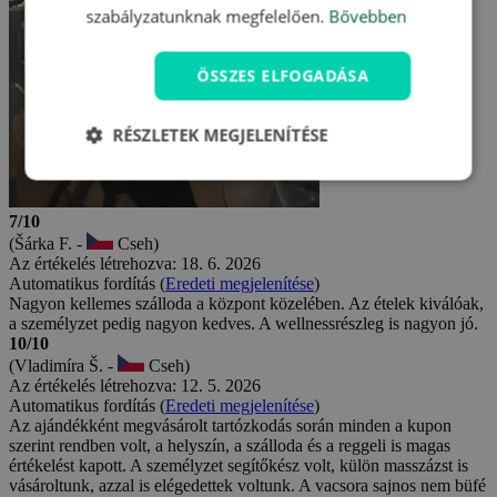
szabályzatunknak megfelelően.
Bővebben
ÖSSZES ELFOGADÁSA
RÉSZLETEK MEGJELENÍTÉSE
7/10
(Šárka F. -
Cseh)
Az értékelés létrehozva: 18. 6. 2026
Automatikus fordítás (
Eredeti megjelenítése
)
Nagyon kellemes szálloda a központ közelében. Az ételek kiválóak,
a személyzet pedig nagyon kedves. A wellnessrészleg is nagyon jó.
10/10
(Vladimíra Š. -
Cseh)
Az értékelés létrehozva: 12. 5. 2026
Automatikus fordítás (
Eredeti megjelenítése
)
Az ajándékként megvásárolt tartózkodás során minden a kupon
szerint rendben volt, a helyszín, a szálloda és a reggeli is magas
értékelést kapott. A személyzet segítőkész volt, külön masszázst is
vásároltunk, azzal is elégedettek voltunk. A vacsora sajnos nem büfé