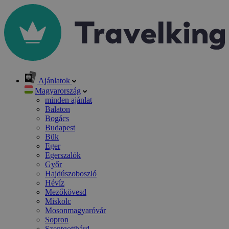
Ajánlatok
Magyarország
minden ajánlat
Balaton
Bogács
Budapest
Bük
Eger
Egerszalók
Győr
Hajdúszoboszló
Hévíz
Mezőkövesd
Miskolc
Mosonmagyaróvár
Sopron
Szentgotthárd