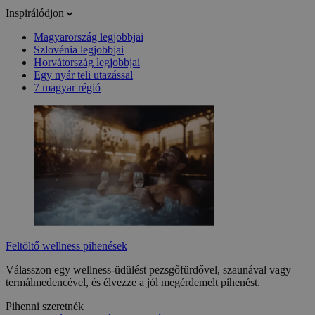
Inspirálódjon
Magyarország legjobbjai
Szlovénia legjobbjai
Horvátország legjobbjai
Egy nyár teli utazással
7 magyar régió
Feltöltő wellness pihenések
Válasszon egy wellness-üdülést pezsgőfürdővel, szaunával vagy
termálmedencével, és élvezze a jól megérdemelt pihenést.
Pihenni szeretnék