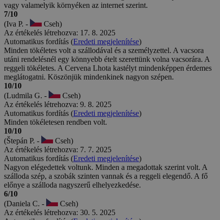
vagy valamelyik környéken az internet szerint.
7/10
(Iva P. -
Cseh)
Az értékelés létrehozva: 17. 8. 2025
Automatikus fordítás (
Eredeti megjelenítése
)
Minden tökéletes volt a szállodával és a személyzettel. A vacsora
utáni rendelésnél egy könnyebb ételt szerettünk volna vacsorára. A
reggeli tökéletes. A Cervena Lhota kastélyt mindenképpen érdemes
meglátogatni. Köszönjük mindenkinek nagyon szépen.
10/10
(Ludmila G. -
Cseh)
Az értékelés létrehozva: 9. 8. 2025
Automatikus fordítás (
Eredeti megjelenítése
)
Minden tökéletesen rendben volt.
10/10
(Štepán P. -
Cseh)
Az értékelés létrehozva: 7. 7. 2025
Automatikus fordítás (
Eredeti megjelenítése
)
Nagyon elégedettek voltunk. Minden a megadottak szerint volt. A
szálloda szép, a szobák szinten vannak és a reggeli elegendő. A fő
előnye a szálloda nagyszerű elhelyezkedése.
6/10
(Daniela C. -
Cseh)
Az értékelés létrehozva: 30. 5. 2025