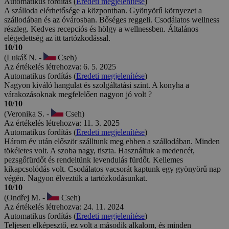
Automatikus fordítás (
Eredeti megjelenítése
)
A szálloda elérhetősége a központban. Gyönyörű környezet a
szállodában és az óvárosban. Bőséges reggeli. Csodálatos wellness
részleg. Kedves recepciós és hölgy a wellnessben. Általános
elégedettség az itt tartózkodással.
10/10
(Lukáš N. -
Cseh)
Az értékelés létrehozva: 6. 5. 2025
Automatikus fordítás (
Eredeti megjelenítése
)
Nagyon kiváló hangulat és szolgáltatási szint. A konyha a
várakozásoknak megfelelően nagyon jó volt ?
10/10
(Veronika S. -
Cseh)
Az értékelés létrehozva: 11. 3. 2025
Automatikus fordítás (
Eredeti megjelenítése
)
Három év után először szálltunk meg ebben a szállodában. Minden
tökéletes volt. A szoba nagy, tiszta. Használtuk a medencét,
pezsgőfürdőt és rendeltünk levendulás fürdőt. Kellemes
kikapcsolódás volt. Csodálatos vacsorát kaptunk egy gyönyörű nap
végén. Nagyon élveztük a tartózkodásunkat.
10/10
(Ondřej M. -
Cseh)
Az értékelés létrehozva: 24. 11. 2024
Automatikus fordítás (
Eredeti megjelenítése
)
Teljesen elképesztő, ez volt a második alkalom, és minden