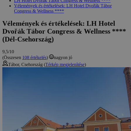
LH Hotel Dvořák Tábor Congress & Wellness ****
Vélemények és értékelések: LH Hotel Dvořák Tábor
Congress & Wellness ****
Vélemények és értékelések: LH Hotel
Dvořák Tábor Congress & Wellness ****
(Dél-Csehország)
9,5/10
(Összesen
108 értékelés
)
nagyon jó
Tábor, Csehország (
Térkép megjelenítése
)