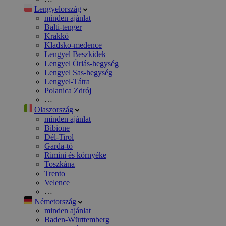
Lengyelország
minden ajánlat
Balti-tenger
Krakkó
Kladsko-medence
Lengyel Beszkidek
Lengyel Óriás-hegység
Lengyel Sas-hegység
Lengyel-Tátra
Polanica Zdrój
…
Olaszország
minden ajánlat
Bibione
Dél-Tirol
Garda-tó
Rimini és környéke
Toszkána
Trento
Velence
…
Németország
minden ajánlat
Baden-Württemberg