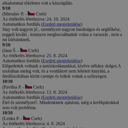
alkalommal tökéletes volt a kiszolgálás.
9/10
(Miroslav P. -
Cseh)
Az értékelés létrehozva: 24. 10. 2024
Automatikus fordítás (
Eredeti megjelenítése
)
Stay volt nagyon jó , személyzet nagyon barátságos és segítőkész,
reggeli kiváló , könnyen megbocsáthattuk volna a vacsorát , nem a
mi ízlésünknek.
9/10
(Jana Š. -
Cseh)
Az értékelés létrehozva: 25. 8. 2024
Automatikus fordítás (
Eredeti megjelenítése
)
Elégedettek voltunk a tartózkodásunkkal, kivéve néhány dolgot.A
szobában meleg volt, és a ventilátort nem lehetett kinyitni, a
fürdőszobában törött csempe és foltok voltak a szőnyegen.
10/10
(Pavlína P. -
Cseh)
Az értékelés létrehozva: 13. 8. 2024
Automatikus fordítás (
Eredeti megjelenítése
)
Étel és személyzet?. Mindenkinek ajánlom, még a kerékpárokkal
sem volt probléma.
10/10
(Lenka P. -
Cseh)
Az értékelés létrehozva: 4. 8. 2024