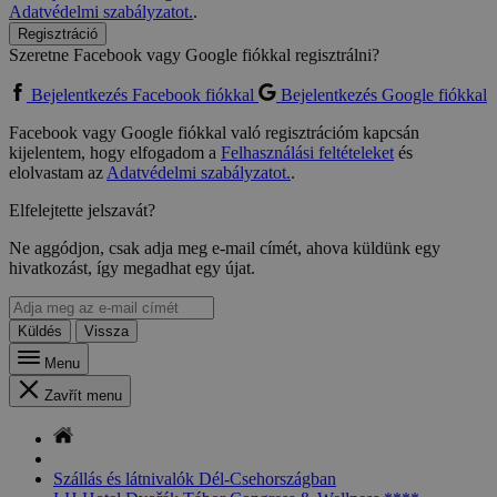
Adatvédelmi szabályzatot.
.
Regisztráció
Szeretne Facebook vagy Google fiókkal regisztrálni?
Bejelentkezés Facebook fiókkal
Bejelentkezés Google fiókkal
Facebook vagy Google fiókkal való regisztrációm kapcsán
kijelentem, hogy elfogadom a
Felhasználási feltételeket
és
elolvastam az
Adatvédelmi szabályzatot.
.
Elfelejtette jelszavát?
Ne aggódjon, csak adja meg e-mail címét, ahova küldünk egy
hivatkozást, így megadhat egy újat.
Küldés
Vissza
Menu
Zavřít menu
Szállás és látnivalók Dél-Csehországban