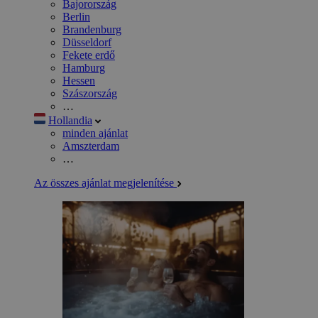
Bajorország
Berlin
Brandenburg
Düsseldorf
Fekete erdő
Hamburg
Hessen
Szászország
…
Hollandia
minden ajánlat
Amszterdam
…
Az összes ajánlat megjelenítése