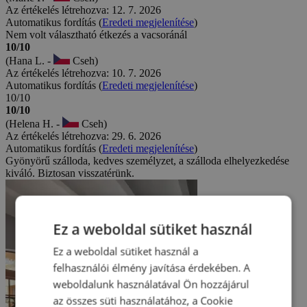
Az értékelés létrehozva: 12. 7. 2026
Automatikus fordítás (
Eredeti megjelenítése
)
Nem volt választható étkezés a vacsoránál
10/10
(Hana L. -
Cseh)
Az értékelés létrehozva: 10. 7. 2026
Automatikus fordítás (
Eredeti megjelenítése
)
10/10
10/10
(Helena H. -
Cseh)
Az értékelés létrehozva: 29. 6. 2026
Automatikus fordítás (
Eredeti megjelenítése
)
Gyönyörű szálloda, kedves személyzet, a szálloda elhelyezkedése
kiváló. Biztosan visszatérünk.
Ez a weboldal sütiket használ
Ez a weboldal sütiket használ a
felhasználói élmény javítása érdekében. A
weboldalunk használatával Ön hozzájárul
az összes süti használatához, a Cookie