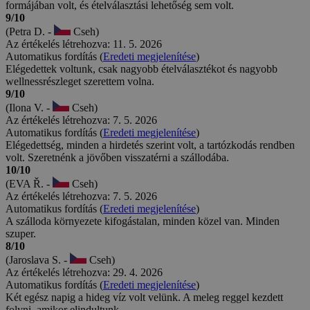
formájában volt, és ételválasztási lehetőség sem volt.
9/10
(Petra D. -
Cseh)
Az értékelés létrehozva: 11. 5. 2026
Automatikus fordítás (
Eredeti megjelenítése
)
Elégedettek voltunk, csak nagyobb ételválasztékot és nagyobb
wellnessrészleget szerettem volna.
9/10
(Ilona V. -
Cseh)
Az értékelés létrehozva: 7. 5. 2026
Automatikus fordítás (
Eredeti megjelenítése
)
Elégedettség, minden a hirdetés szerint volt, a tartózkodás rendben
volt. Szeretnénk a jövőben visszatérni a szállodába.
10/10
(EVA Ř. -
Cseh)
Az értékelés létrehozva: 7. 5. 2026
Automatikus fordítás (
Eredeti megjelenítése
)
A szálloda környezete kifogástalan, minden közel van. Minden
szuper.
8/10
(Jaroslava S. -
Cseh)
Az értékelés létrehozva: 29. 4. 2026
Automatikus fordítás (
Eredeti megjelenítése
)
Két egész napig a hideg víz volt velünk. A meleg reggel kezdett
folyni, amikor elindultunk.