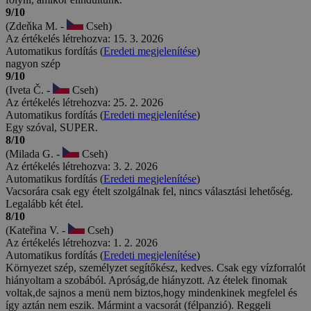
9/10
(Zdeňka M. -
Cseh)
Az értékelés létrehozva: 15. 3. 2026
Automatikus fordítás (
Eredeti megjelenítése
)
nagyon szép
9/10
(Iveta Č. -
Cseh)
Az értékelés létrehozva: 25. 2. 2026
Automatikus fordítás (
Eredeti megjelenítése
)
Egy szóval, SUPER.
8/10
(Milada G. -
Cseh)
Az értékelés létrehozva: 3. 2. 2026
Automatikus fordítás (
Eredeti megjelenítése
)
Vacsorára csak egy ételt szolgálnak fel, nincs választási lehetőség.
Legalább két étel.
8/10
(Kateřina V. -
Cseh)
Az értékelés létrehozva: 1. 2. 2026
Automatikus fordítás (
Eredeti megjelenítése
)
Környezet szép, személyzet segítőkész, kedves. Csak egy vízforralót
hiányoltam a szobából. Apróság,de hiányzott. Az ételek finomak
voltak,de sajnos a menü nem biztos,hogy mindenkinek megfelel és
így aztán nem eszik. Mármint a vacsorát (félpanzió). Reggeli