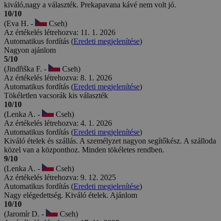
kiváló,nagy a választék. Prekapavana kávé nem volt jó.
10/10
(Eva H. -
Cseh)
Az értékelés létrehozva: 11. 1. 2026
Automatikus fordítás (
Eredeti megjelenítése
)
Nagyon ajánlom
5/10
(Jindřiška F. -
Cseh)
Az értékelés létrehozva: 8. 1. 2026
Automatikus fordítás (
Eredeti megjelenítése
)
Tökéletlen vacsorák kis választék
10/10
(Lenka A. -
Cseh)
Az értékelés létrehozva: 4. 1. 2026
Automatikus fordítás (
Eredeti megjelenítése
)
Kiváló ételek és szállás. A személyzet nagyon segítőkész. A szálloda
közel van a központhoz. Minden tökéletes rendben.
9/10
(Lenka A. -
Cseh)
Az értékelés létrehozva: 9. 12. 2025
Automatikus fordítás (
Eredeti megjelenítése
)
Nagy elégedettség. Kiváló ételek. Ajánlom
10/10
(Jaromír D. -
Cseh)