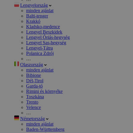
Lengyelország
minden ajánlat
Balti-tenger
Krakkó
Kladsko-medence
Lengyel Beszkidek
Lengyel Óriás-hegység
Lengyel Sas-hegység
Lengyel-Tátra
Polanica Zdrój
…
Olaszország
minden ajánlat
Bibione
Dél-Tirol
Garda-tó
Rimini és környéke
Toszkána
Trento
Velence
…
Németország
minden ajánlat
Baden-Württemberg