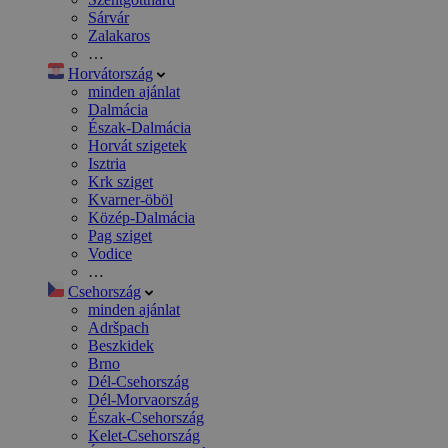
Sárvár
Zalakaros
…
Horvátország
minden ajánlat
Dalmácia
Észak-Dalmácia
Horvát szigetek
Isztria
Krk sziget
Kvarner-öböl
Közép-Dalmácia
Pag sziget
Vodice
…
Csehország
minden ajánlat
Adršpach
Beszkidek
Brno
Dél-Csehország
Dél-Morvaország
Észak-Csehország
Kelet-Csehország