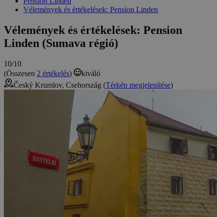
Pension Linden
Vélemények és értékelések: Pension Linden
Vélemények és értékelések: Pension
Linden (Sumava régió)
10/10
(Összesen
2 értékelés
)
kiváló
Český Krumlov, Csehország (
Térkép megjelenítése
)