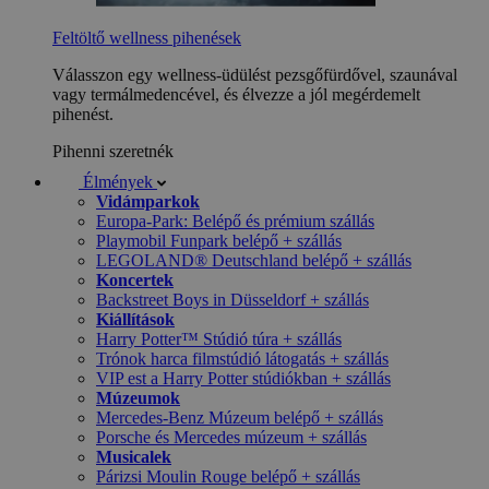
Feltöltő wellness pihenések
Válasszon egy wellness-üdülést pezsgőfürdővel, szaunával
vagy termálmedencével, és élvezze a jól megérdemelt
pihenést.
Pihenni szeretnék
Élmények
Vidámparkok
Europa-Park: Belépő és prémium szállás
Playmobil Funpark belépő + szállás
LEGOLAND® Deutschland belépő + szállás
Koncertek
Backstreet Boys in Düsseldorf + szállás
Kiállítások
Harry Potter™ Stúdió túra + szállás
Trónok harca filmstúdió látogatás + szállás
VIP est a Harry Potter stúdiókban + szállás
Múzeumok
Mercedes-Benz Múzeum belépő + szállás
Porsche és Mercedes múzeum + szállás
Musicalek
Párizsi Moulin Rouge belépő + szállás