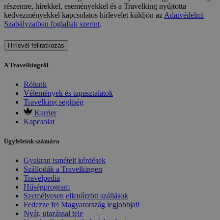
részemre, hírekkel, eseményekkel és a Travelking nyújtotta
kedvezményekkel kapcsolatos hírlevelet küldjön az
Adatvédelmi
Szabályzatban foglaltak szerint
.
Hírlevél feliratkozás
A Travelkingről
Rólunk
Vélemények és tapasztalatok
Travelking segítség
Karrier
Kapcsolat
Ügyfeleink számára
Gyakran ismételt kérdések
Szállodák a Travelkingen
Travelpedia
Hűségprogram
Személyesen ellenőrzött szállások
Fedezze fel Magyarország legjobbjait
Nyár, utazással tele