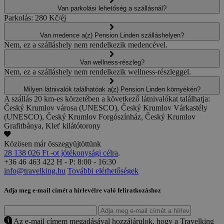
Van parkolási lehetőség a szállásnál?
Parkolás: 280 Kč/éj
Van medence a(z) Pension Linden szálláshelyen?
Nem, ez a szálláshely nem rendelkezik medencével.
Van wellness-részleg?
Nem, ez a szálláshely nem rendelkezik wellness-részleggel.
Milyen látnivalók találhatóak a(z) Pension Linden környékén?
A szállás 20 km-es körzetében a következő látnivalókat találhatja:
Český Krumlov városa (UNESCO), Český Krumlov Várkastély
(UNESCO), Český Krumlov Forgószínház, Český Krumlov
Grafitbánya, Klet' kilátótorony
Közösen már összegyüjtöttünk
28 138 026 Ft -ot jótékonysági célra
.
+36 46 463 422
H - P: 8:00 - 16:30
info@travelking.hu
További elérhetőségek
Adja meg e-mail címét a hírlevélre való feliratkozáshoz
Az e-mail címem megadásával hozzájárulok, hogy a Travelking