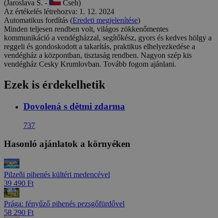
(Jaroslava S. -
Cseh)
Az értékelés létrehozva: 1. 12. 2024
Automatikus fordítás (
Eredeti megjelenítése
)
Minden teljesen rendben volt, világos zökkenőmentes
kommunikáció a vendégházzal, segítőkész, gyors és kedves hölgy a
reggeli és gondoskodott a takarítás, praktikus elhelyezkedése a
vendégház a központban, tisztaság rendben. Nagyon szép kis
vendégház Cesky Krumlovban. Tovább fogom ajánlani.
Ezek is érdekelhetik
Dovolená s dětmi zdarma
737
Hasonló ajánlatok a környéken
Pilzeňi pihenés kültéri medencével
39 490 Ft
Prága: fényűző pihenés pezsgőfürdővel
58 290 Ft