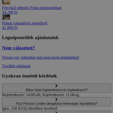
Fényűző pihenés Prága központjában
34 290 Ft
Prágai városnézés reggelivel
41 890 Ft
Legnépszerűbb ajánlataink
Nem választott?
Vessen egy pillantást más nagyszerű ajánlatokra!
További ajánlatok
Gyakran ismételt kérdések
Mikor lehet bejelentkezni és kijelentkezni?
Bejelentkezés: 14:00-től, Kijelentkezés: 11:00-ig
A(z) Pension Linden látogatása lehetséges háziállattal?
Igen. 250 Kč/éj ellenében bevihető