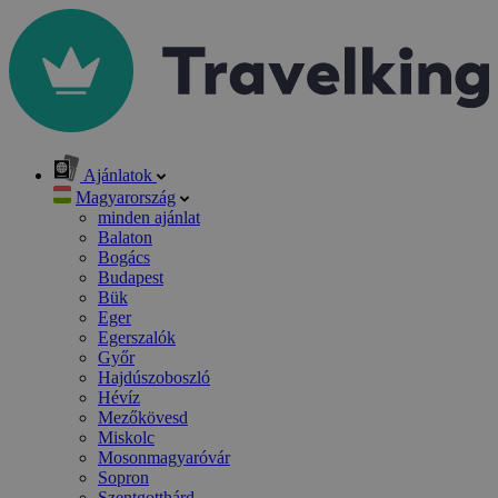
Ajánlatok
Magyarország
minden ajánlat
Balaton
Bogács
Budapest
Bük
Eger
Egerszalók
Győr
Hajdúszoboszló
Hévíz
Mezőkövesd
Miskolc
Mosonmagyaróvár
Sopron
Szentgotthárd