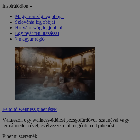
Inspirálódjon
Magyarország legjobbjai
Szlovénia legjobbjai
Horvátország legjobbjai
Egy nyár teli utazással
7 magyar régió
Feltöltő wellness pihenések
Válasszon egy wellness-üdülést pezsgőfürdővel, szaunával vagy
termálmedencével, és élvezze a jól megérdemelt pihenést.
Pihenni szeretnék