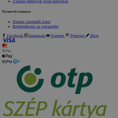
Utazási élmények Szép-kártyával
Partnerek számára
Partner szeretnék lenni
Bejelentkezés az extranetbe
Facebook
Instagram
Youtube
Pinterest
Blog