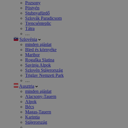
Pozsony
Pöstyén
Stubnyafürdő
Szlovák Paradicsom
Trencsénteplic
Tátra
…
Szlovénia
minden ajánlat
Bled és környéke
Maribor
Rogaška Slatina
Savinja Alpok
Szlovén Stájerország
Triglav Nemzeti Park
…
Ausztria
minden ajánlat
Alacsony-Tauern
Alpok
Bécs
Magas-Tauern
Karintia
Stájerország
…