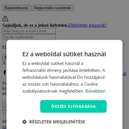
Bejelentkezés
Regisztrálni szeretnék
Sajnáljuk, de ez a jelszó helytelen.
Elfelejtette jelszavát?
Elfelejtette jelszavát?
Kérjen újat!
Ez a weboldal sütiket használ
Bejelentkezés
Ez a weboldal sütiket használ a
A közösségi oldalán keresztül is bejelentkezhet:
felhasználói élmény javítása érdekében. A
Bejelentkezés Facebook fiókkal
Bejelentkezés Google fiókkal
weboldalunk használatával Ön hozzájárul
Facebook vagy Google fiókkal való regisztrációm kapcsán
az összes süti használatához, a Cookie
kijelentem, hogy elfogadom a
Felhasználási feltételeket
és
szabályzatunknak megfelelően.
Bővebben
elolvastam az
Adatvédelmi szabályzatot.
.
ÖSSZES ELFOGADÁSA
Értesülni akarok e-mailben a Travelking újdonságairól,
RÉSZLETEK MEGJELENÍTÉSE
különleges ajánlatairól és egyéb kedvezményeiről az
Adatvédelmi
szabályzatot.
.
Elfogadom a
Felhasználási feltételeket
és az