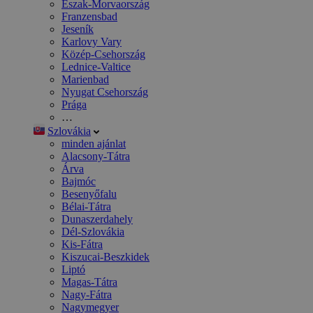
Észak-Morvaország
Franzensbad
Jeseník
Karlovy Vary
Közép-Csehország
Lednice-Valtice
Marienbad
Nyugat Csehország
Prága
…
Szlovákia
minden ajánlat
Alacsony-Tátra
Árva
Bajmóc
Besenyőfalu
Bélai-Tátra
Dunaszerdahely
Dél-Szlovákia
Kis-Fátra
Kiszucai-Beszkidek
Liptó
Magas-Tátra
Nagy-Fátra
Nagymegyer