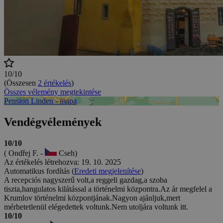
10/10
(Összesen
2 értékelés
)
Összes vélemény megtekintése
Pension Linden - mapa
Vendégvélemények
10/10
( Ondřej F. -
Cseh)
Az értékelés létrehozva: 19. 10. 2025
Automatikus fordítás (
Eredeti megjelenítése
)
A recepciós nagyszerű volt,a reggeli gazdag,a szoba
tiszta,hangulatos kilátással a történelmi központra.Az ár megfelel a
Krumlov történelmi központjának.Nagyon ajánljuk,mert
mérhetetlenül elégedettek voltunk.Nem utoljára voltunk itt.
10/10