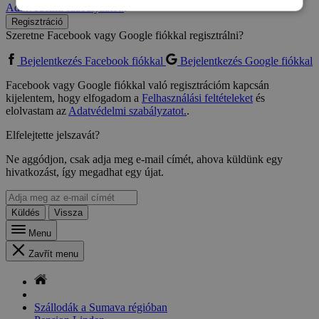
Adatvédelmi szabályzatot.
.
Regisztráció
Szeretne Facebook vagy Google fiókkal regisztrálni?
Bejelentkezés Facebook fiókkal
Bejelentkezés Google fiókkal
Facebook vagy Google fiókkal való regisztrációm kapcsán
kijelentem, hogy elfogadom a
Felhasználási feltételeket
és
elolvastam az
Adatvédelmi szabályzatot.
.
Elfelejtette jelszavát?
Ne aggódjon, csak adja meg e-mail címét, ahova küldünk egy
hivatkozást, így megadhat egy újat.
Küldés
Vissza
Menu
Zavřít menu
Szállodák a Sumava régióban