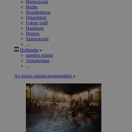
Bajorország
Berlin
Brandenburg
Düsseldorf
Fekete erdő
Hamburg
Hessen
Szászország
…
Hollandia
minden ajánlat
Amszterdam
…
Az összes ajánlat megjelenítése