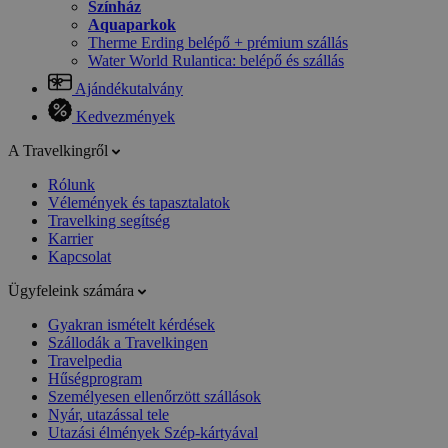
Színház
Aquaparkok
Therme Erding belépő + prémium szállás
Water World Rulantica: belépő és szállás
Ajándékutalvány
Kedvezmények
A Travelkingről
Rólunk
Vélemények és tapasztalatok
Travelking segítség
Karrier
Kapcsolat
Ügyfeleink számára
Gyakran ismételt kérdések
Szállodák a Travelkingen
Travelpedia
Hűségprogram
Személyesen ellenőrzött szállások
Nyár, utazással tele
Utazási élmények Szép-kártyával