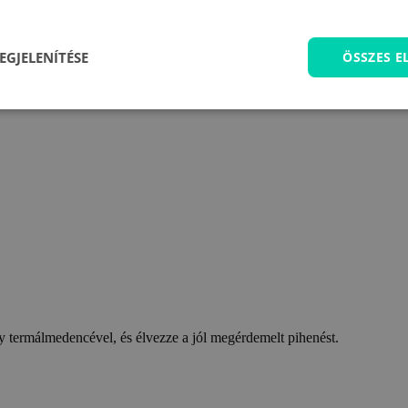
EGJELENÍTÉSE
ÖSSZES 
 termálmedencével, és élvezze a jól megérdemelt pihenést.