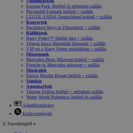
Vidámparkok
Europa-Park: Belépő és prémium szállás
Playmobil Funpark belépő + szállás
LEGOLAND® Deutschland belépő + szállás
Koncertek
Backstreet Boys in Düsseldorf + szállás
Kiállítások
Harry Potter™ Stúdió túra + szállás
Trónok harca filmstúdió látogatás + szállás
VIP est a Harry Potter stúdiókban + szállás
Múzeumok
Mercedes-Benz Múzeum belépő + szállás
Porsche és Mercedes múzeum + szállás
Musicalek
Párizsi Moulin Rouge belépő + szállás
Színház
Aquaparkok
Therme Erding belépő + prémium szállás
Water World Rulantica: belépő és szállás
Ajándékutalvány
Kedvezmények
A Travelkingről