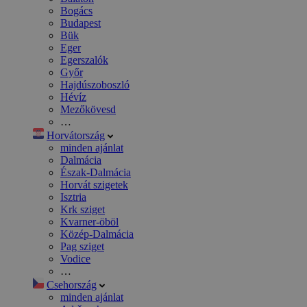
Bogács
Budapest
Bük
Eger
Egerszalók
Győr
Hajdúszoboszló
Hévíz
Mezőkövesd
…
Horvátország
minden ajánlat
Dalmácia
Észak-Dalmácia
Horvát szigetek
Isztria
Krk sziget
Kvarner-öböl
Közép-Dalmácia
Pag sziget
Vodice
…
Csehország
minden ajánlat