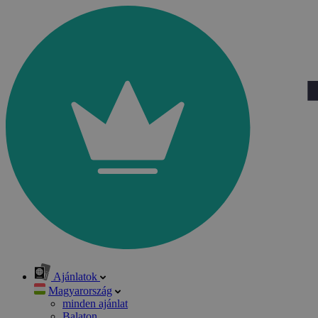
Ajánlatok
Magyarország
minden ajánlat
Balaton