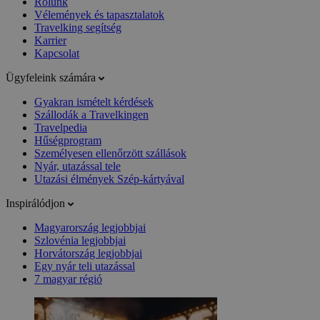
Rólunk
Vélemények és tapasztalatok
Travelking segítség
Karrier
Kapcsolat
Ügyfeleink számára
Gyakran ismételt kérdések
Szállodák a Travelkingen
Travelpedia
Hűségprogram
Személyesen ellenőrzött szállások
Nyár, utazással tele
Utazási élmények Szép-kártyával
Inspirálódjon
Magyarország legjobbjai
Szlovénia legjobbjai
Horvátország legjobbjai
Egy nyár teli utazással
7 magyar régió