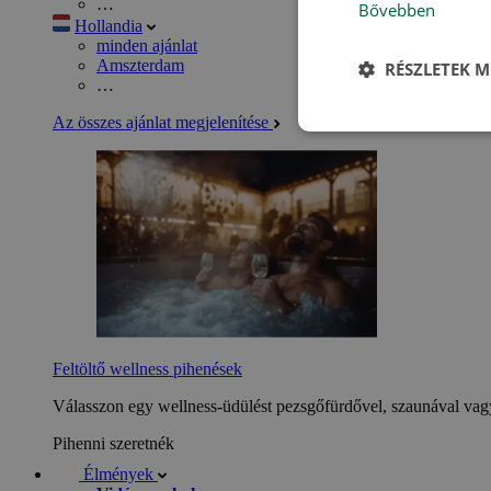
…
Bővebben
Hollandia
minden ajánlat
Amszterdam
RÉSZLETEK M
…
Az összes ajánlat megjelenítése
Feltöltő wellness pihenések
Válasszon egy wellness-üdülést pezsgőfürdővel, szaunával vagy
Pihenni szeretnék
Élmények