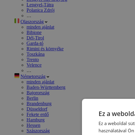
Lengyel-Tátra
Polanica Zdrój
…
Olaszország
minden ajánlat
Bibione
Dél-Tirol
Garda-tó
Rimini és környéke
Toszkána
Trento
Velence
…
Németország
minden ajánlat
Baden-Württemberg
Bajorország
Berlin
Brandenburg
Düsseldorf
Ez a webolda
Fekete erdő
Hamburg
Ez a weboldal süt
Hessen
használatával Ön 
Szászország