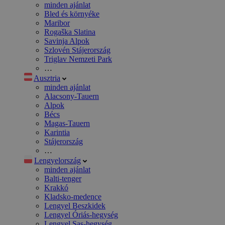
minden ajánlat
Bled és környéke
Maribor
Rogaška Slatina
Savinja Alpok
Szlovén Stájerország
Triglav Nemzeti Park
…
Ausztria
minden ajánlat
Alacsony-Tauern
Alpok
Bécs
Magas-Tauern
Karintia
Stájerország
…
Lengyelország
minden ajánlat
Balti-tenger
Krakkó
Kladsko-medence
Lengyel Beszkidek
Lengyel Óriás-hegység
Lengyel Sas-hegység