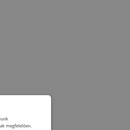
lunk
nak megfelelően.