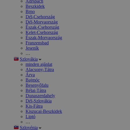
Adršpach
Beszkidek
Brno
Dél-Csehország
Dél-Morvaország
Észak-Csehország
Kelet-Csehország
Észak-Morvaország
Franzensbad
Jeseník
…
Szlovákia
minden ajánlat
Alacsony-Tátra
Árva
Bajmóc
Besenyőfalu
Bélai-Tátra
Dunaszerdahely
Dél-Szlovákia
Kis-Fátra
Kiszucai-Beszkidek
Liptó
…
Szlovénia