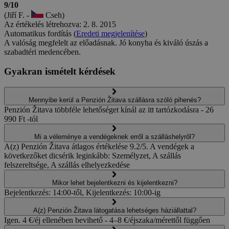
9/10
(Jiří F. -
Cseh)
Az értékelés létrehozva: 2. 8. 2015
Automatikus fordítás (
Eredeti megjelenítése
)
A valóság megfelelt az előadásnak. Jó konyha és kiváló úszás a
szabadtéri medencében.
Gyakran ismételt kérdések
Mennyibe kerül a Penzión Žitava szállásra szóló pihenés?
Penzión Žitava többféle lehetőséget kínál az itt tartózkodásra - 26
990 Ft -tól
Mi a véleménye a vendégeknek erről a szálláshelyről?
A(z) Penzión Žitava átlagos értékelése 9.2/5. A vendégek a
következőket dicsérik leginkább: Személyzet, A szállás
felszereltsége, A szállás elhelyezkedése
Mikor lehet bejelentkezni és kijelentkezni?
Bejelentkezés: 14:00-től, Kijelentkezés: 10:00-ig
A(z) Penzión Žitava látogatása lehetséges háziállattal?
Igen. 4 €/éj ellenében bevihető - 4–8 €/éjszaka/mérettől függően