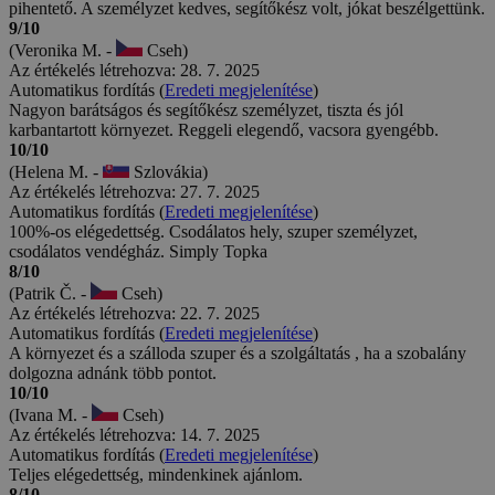
pihentető. A személyzet kedves, segítőkész volt, jókat beszélgettünk.
9/10
(Veronika M. -
Cseh)
Az értékelés létrehozva: 28. 7. 2025
Automatikus fordítás (
Eredeti megjelenítése
)
Nagyon barátságos és segítőkész személyzet, tiszta és jól
karbantartott környezet. Reggeli elegendő, vacsora gyengébb.
10/10
(Helena M. -
Szlovákia)
Az értékelés létrehozva: 27. 7. 2025
Automatikus fordítás (
Eredeti megjelenítése
)
100%-os elégedettség. Csodálatos hely, szuper személyzet,
csodálatos vendégház. Simply Topka
8/10
(Patrik Č. -
Cseh)
Az értékelés létrehozva: 22. 7. 2025
Automatikus fordítás (
Eredeti megjelenítése
)
A környezet és a szálloda szuper és a szolgáltatás , ha a szobalány
dolgozna adnánk több pontot.
10/10
(Ivana M. -
Cseh)
Az értékelés létrehozva: 14. 7. 2025
Automatikus fordítás (
Eredeti megjelenítése
)
Teljes elégedettség, mindenkinek ajánlom.
8/10