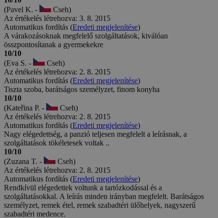
(Pavel K. -
Cseh)
Az értékelés létrehozva: 3. 8. 2015
Automatikus fordítás (
Eredeti megjelenítése
)
A várakozásoknak megfelelő szolgáltatások, kiválóan
összpontosítanak a gyermekekre
10/10
(Eva S. -
Cseh)
Az értékelés létrehozva: 2. 8. 2015
Automatikus fordítás (
Eredeti megjelenítése
)
Tiszta szoba, barátságos személyzet, finom konyha
10/10
(Kateřina P. -
Cseh)
Az értékelés létrehozva: 2. 8. 2015
Automatikus fordítás (
Eredeti megjelenítése
)
Nagy elégedettség, a panzió teljesen megfelelt a leírásnak, a
szolgáltatások tökéletesek voltak ..
10/10
(Zuzana T. -
Cseh)
Az értékelés létrehozva: 2. 8. 2015
Automatikus fordítás (
Eredeti megjelenítése
)
Rendkívül elégedettek voltunk a tartózkodással és a
szolgáltatásokkal. A leírás minden irányban megfelelt. Barátságos
személyzet, remek étel, remek szabadtéri ülőhelyek, nagyszerű
szabadtéri medence.