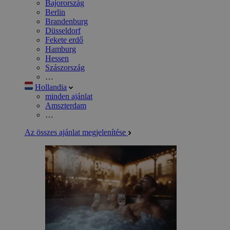
Bajorország
Berlin
Brandenburg
Düsseldorf
Fekete erdő
Hamburg
Hessen
Szászország
…
Hollandia
minden ajánlat
Amszterdam
…
Az összes ajánlat megjelenítése