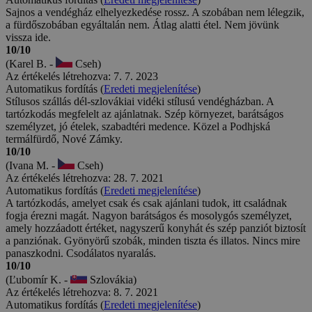
Sajnos a vendégház elhelyezkedése rossz. A szobában nem lélegzik,
a fürdőszobában egyáltalán nem. Átlag alatti étel. Nem jövünk
vissza ide.
10/10
(Karel B. -
Cseh)
Az értékelés létrehozva: 7. 7. 2023
Automatikus fordítás (
Eredeti megjelenítése
)
Stílusos szállás dél-szlovákiai vidéki stílusú vendégházban. A
tartózkodás megfelelt az ajánlatnak. Szép környezet, barátságos
személyzet, jó ételek, szabadtéri medence. Közel a Podhjská
termálfürdő, Nové Zámky.
10/10
(Ivana M. -
Cseh)
Az értékelés létrehozva: 28. 7. 2021
Automatikus fordítás (
Eredeti megjelenítése
)
A tartózkodás, amelyet csak és csak ajánlani tudok, itt családnak
fogja érezni magát. Nagyon barátságos és mosolygós személyzet,
amely hozzáadott értéket, nagyszerű konyhát és szép panziót biztosít
a panziónak. Gyönyörű szobák, minden tiszta és illatos. Nincs mire
panaszkodni. Csodálatos nyaralás.
10/10
(Ľubomír K. -
Szlovákia)
Az értékelés létrehozva: 8. 7. 2021
Automatikus fordítás (
Eredeti megjelenítése
)