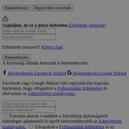
Bejelentkezés
Regisztrálni szeretnék
Sajnáljuk, de ez a jelszó helytelen.
Elfelejtette jelszavát?
Elfelejtette jelszavát?
Kérjen újat!
Bejelentkezés
A közösségi oldalán keresztül is bejelentkezhet:
Bejelentkezés Facebook fiókkal
Bejelentkezés Google fiókkal
Facebook vagy Google fiókkal való regisztrációm kapcsán
kijelentem, hogy elfogadom a
Felhasználási feltételeket
és
elolvastam az
Adatvédelmi szabályzatot.
.
Értesülni akarok e-mailben a Travelking újdonságairól,
különleges ajánlatairól és egyéb kedvezményeiről az
Adatvédelmi
szabályzatot.
.
Elfogadom a
Felhasználási feltételeket
és az