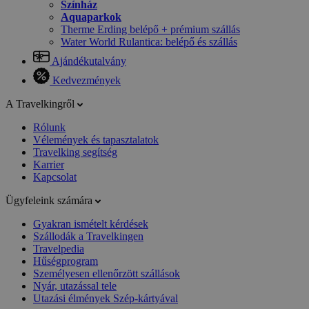
Színház
Aquaparkok
Therme Erding belépő + prémium szállás
Water World Rulantica: belépő és szállás
Ajándékutalvány
Kedvezmények
A Travelkingről
Rólunk
Vélemények és tapasztalatok
Travelking segítség
Karrier
Kapcsolat
Ügyfeleink számára
Gyakran ismételt kérdések
Szállodák a Travelkingen
Travelpedia
Hűségprogram
Személyesen ellenőrzött szállások
Nyár, utazással tele
Utazási élmények Szép-kártyával