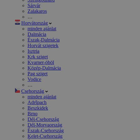
Sárvár
Zalakaros
…
Horvátország
minden ajánlat
Dalmácia
Észak-Dalmácia
Horvát szigetek
Isztria
Krk sziget
Kvarner-öböl
Közép-Dalmácia
Pag sziget
Vodice
…
Csehország
minden ajánlat
Adršpach
Beszkidek
Brno
Dél-Csehország
Dél-Morvaország
Észak-Csehország
Kelet-Csehország