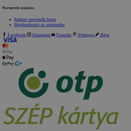
Partnerek számára
Partner szeretnék lenni
Bejelentkezés az extranetbe
Facebook
Instagram
Youtube
Pinterest
Blog