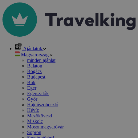
Ajánlatok
Magyarország
minden ajánlat
Balaton
Bogács
Budapest
Bük
Eger
Egerszalók
Győr
Hajdúszoboszló
Hévíz
Mezőkövesd
Miskolc
Mosonmagyaróvár
Sopron
Szentgotthárd