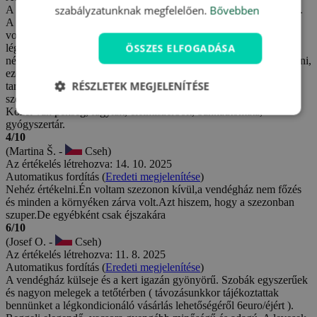
szabályzatunknak megfelelően.
Bővebben
A panziós szállással elégedettek voltunk. A személyzet szuper volt.
A szoba tiszta volt, és minden megvolt benne, amire szükségünk
volt. A matracok számunkra kényelmesek voltak. Van
ÖSSZES ELFOGADÁSA
légkondicionálás is, napi 6 € felárért. A meleg napokon ez
nélkülözhetetlen lett volna. A vacsorát a reggelinél lehet kiválasztani,
ezért azt javaslom, hogy aki az érkezés napján érkezik a
RÉSZLETEK MEGJELENÍTÉSE
tartózkodásra, reggel hívja fel a recepciót, és válassza ki, mit
szeretne vacsorára. Nagy kert, medence, parkolás a panzió előtt.
Közel van pékség, fagylalt, élelmiszerbolt, bankautomata,
gyógyszertár.
4/10
(Martina Š. -
Cseh)
Az értékelés létrehozva: 14. 10. 2025
Automatikus fordítás (
Eredeti megjelenítése
)
Nehéz értékelni.Én voltam szezonon kívül,a vendégház nem főzés
és minden a környéken zárva volt.Azt hiszem, hogy a szezonban
szuper.De egyébként csak éjszakára
6/10
(Josef O. -
Cseh)
Az értékelés létrehozva: 11. 8. 2025
Automatikus fordítás (
Eredeti megjelenítése
)
A vendégház külseje és a kert igazán gyönyörű. Szobák egyszerűek
és nagyon melegek a tetőtérben ( távozásunkkor tájékoztattak
bennünket a légkondicionáló vásárlás lehetőségéről 6euro/éjért ).