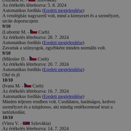
Az értékelés létrehozva: 5. 8. 2024
Automatikus fordítás (
Eredeti megjelenítése
)
A vendégház nagyszerű volt, mind a környezet és a személyzet,
urcite doporucujem
9/10
(Lubomir M. -
Cseh)
Az értékelés létrehozva: 28. 7. 2024
Automatikus fordítás (
Eredeti megjelenítése
)
Zavartak a szúnyogok, egyébként minden normális volt.
9/10
(Miloslav D. -
Cseh)
Az értékelés létrehozva: 20. 7. 2024
Automatikus fordítás (
Eredeti megjelenítése
)
Oké és jó
10/10
(Ivana M. -
Cseh)
Az értékelés létrehozva: 16. 7. 2024
Automatikus fordítás (
Eredeti megjelenítése
)
Minden teljesen rendben volt. Csodálatos, barátságos, kedves
személyzet és a tulajdonos, aki mindig emlékezetessé teszi a
tartózkodást.
10/10
(Viera V. -
Szlovákia)
Az értékelés létrehozva: 14. 7. 2024