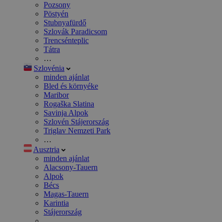
Pozsony
Pöstyén
Stubnyafürdő
Szlovák Paradicsom
Trencsénteplic
Tátra
…
Szlovénia
minden ajánlat
Bled és környéke
Maribor
Rogaška Slatina
Savinja Alpok
Szlovén Stájerország
Triglav Nemzeti Park
…
Ausztria
minden ajánlat
Alacsony-Tauern
Alpok
Bécs
Magas-Tauern
Karintia
Stájerország
…