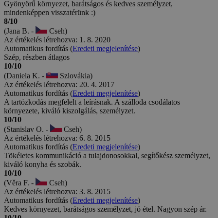
Gyönyörű környezet, barátságos és kedves személyzet,
mindenképpen visszatérünk :)
8/10
(Jana B. -
Cseh)
Az értékelés létrehozva: 1. 8. 2020
Automatikus fordítás (
Eredeti megjelenítése
)
Szép, részben átlagos
10/10
(Daniela K. -
Szlovákia)
Az értékelés létrehozva: 20. 4. 2017
Automatikus fordítás (
Eredeti megjelenítése
)
A tartózkodás megfelelt a leírásnak. A szálloda csodálatos
környezete, kiváló kiszolgálás, személyzet.
10/10
(Stanislav O. -
Cseh)
Az értékelés létrehozva: 6. 8. 2015
Automatikus fordítás (
Eredeti megjelenítése
)
Tökéletes kommunikáció a tulajdonosokkal, segítőkész személyzet,
kiváló konyha és szobák.
10/10
(Věra F. -
Cseh)
Az értékelés létrehozva: 3. 8. 2015
Automatikus fordítás (
Eredeti megjelenítése
)
Kedves környezet, barátságos személyzet, jó étel. Nagyon szép ár.
10/10