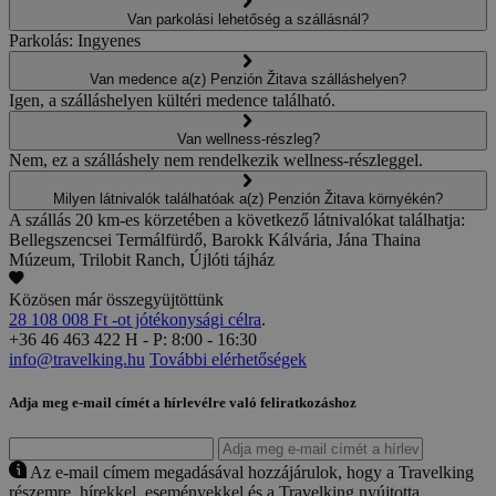
Van parkolási lehetőség a szállásnál?
Parkolás: Ingyenes
Van medence a(z) Penzión Žitava szálláshelyen?
Igen, a szálláshelyen kültéri medence található.
Van wellness-részleg?
Nem, ez a szálláshely nem rendelkezik wellness-részleggel.
Milyen látnivalók találhatóak a(z) Penzión Žitava környékén?
A szállás 20 km-es körzetében a következő látnivalókat találhatja:
Bellegszencsei Termálfürdő, Barokk Kálvária, Jána Thaina
Múzeum, Trilobit Ranch, Újlóti tájház
Közösen már összegyüjtöttünk
28 108 008 Ft -ot jótékonysági célra
.
+36 46 463 422
H - P: 8:00 - 16:30
info@travelking.hu
További elérhetőségek
Adja meg e-mail címét a hírlevélre való feliratkozáshoz
Az e-mail címem megadásával hozzájárulok, hogy a Travelking
részemre, hírekkel, eseményekkel és a Travelking nyújtotta