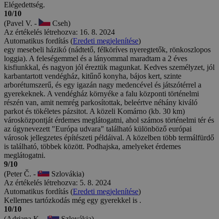
Elégedettség.
10/10
(Pavel V. -
Cseh)
Az értékelés létrehozva: 16. 8. 2024
Automatikus fordítás (
Eredeti megjelenítése
)
egy mesebeli házikó (nádtető, félköríves nyeregtetők, rönkoszlopos
loggia). A feleségemmel és a lányommal maradtam a 2 éves
kisfiunkkal, és nagyon jól éreztük magunkat. Kedves személyzet, jól
karbantartott vendégház, kitűnő konyha, bájos kert, szinte
arborétumszerű, és egy igazán nagy medencével és játszótérrel a
gyerekeknek. A vendégház környéke a falu központi történelmi
részén van, amit nemrég parkosítottak, beleértve néhány kiváló
parkot és tökéletes pázsitot. A közeli Komárno (kb. 30 km)
városközpontját érdemes meglátogatni, ahol számos történelmi tér és
az úgynevezett "Európa udvara" található különböző európai
városok jellegzetes építészeti példáival. A közelben több termálfürdő
is található, többek között. Podhajska, amelyeket érdemes
meglátogatni.
9/10
(Peter Č. -
Szlovákia)
Az értékelés létrehozva: 5. 8. 2024
Automatikus fordítás (
Eredeti megjelenítése
)
Kellemes tartózkodás még egy gyerekkel is .
10/10
(Adriana K. -
Szlovákia)