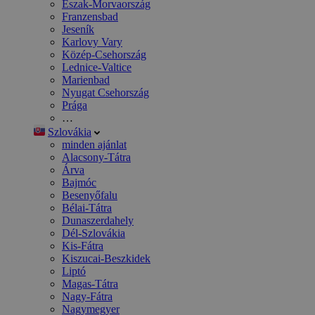
Észak-Morvaország
Franzensbad
Jeseník
Karlovy Vary
Közép-Csehország
Lednice-Valtice
Marienbad
Nyugat Csehország
Prága
…
Szlovákia
minden ajánlat
Alacsony-Tátra
Árva
Bajmóc
Besenyőfalu
Bélai-Tátra
Dunaszerdahely
Dél-Szlovákia
Kis-Fátra
Kiszucai-Beszkidek
Liptó
Magas-Tátra
Nagy-Fátra
Nagymegyer