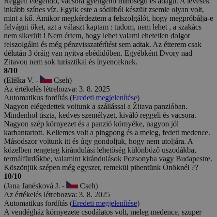
Reggeli elegendő, vacsora gyengébb minőségű és adagú. A levesek
inkább színes víz. Egyik este a sódliból készült zsemle olyan volt,
mint a kő. Amikor megkérdeztem a felszolgálót, hogy megpróbálja-e
felvágni őket, azt a választ kaptam : tudom, nem lehet , a szakács
nem sikerült ! Nem értem, hogy lehet valami ehetetlen dolgot
felszolgálni és még pénzvisszatérítést sem adtak. Az étterem csak
délután 3 óráig van nyitva ebédidőben. Egyébként Dvory nad
Zitavou nem sok turisztikai és ínyenceknek.
8/10
(Eliška V. -
Cseh)
Az értékelés létrehozva: 3. 8. 2025
Automatikus fordítás (
Eredeti megjelenítése
)
Nagyon elégedettek voltunk a szállással a Žitava panzióban.
Mindenhol tiszta, kedves személyzet, kiváló reggeli és vacsora.
Nagyon szép környezet és a panzió környéke, nagyon jól
karbantartott. Kellemes volt a pingpong és a meleg, fedett medence.
Másodszor voltunk itt és úgy gondoljuk, hogy nem utoljára. A
közelben rengeteg kirándulási lehetőség különböző uszodákba,
termálfürdőkbe, valamint kirándulások Pozsonyba vagy Budapestre.
Köszönjük szépen még egyszer, remekül pihentünk Önöknél ??
10/10
(Jana Janésková J. -
Cseh)
Az értékelés létrehozva: 3. 8. 2025
Automatikus fordítás (
Eredeti megjelenítése
)
A vendégház környezete csodálatos volt, meleg medence, szuper