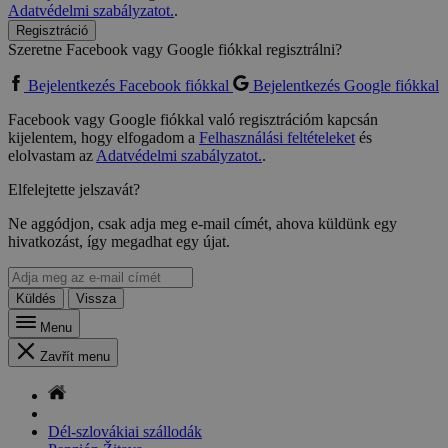
Adatvédelmi szabályzatot.
.
Regisztráció
Szeretne Facebook vagy Google fiókkal regisztrálni?
Bejelentkezés Facebook fiókkal
Bejelentkezés Google fiókkal
Facebook vagy Google fiókkal való regisztrációm kapcsán
kijelentem, hogy elfogadom a
Felhasználási feltételeket
és
elolvastam az
Adatvédelmi szabályzatot.
.
Elfelejtette jelszavát?
Ne aggódjon, csak adja meg e-mail címét, ahova küldünk egy
hivatkozást, így megadhat egy újat.
Küldés
Vissza
Menu
Zavřít menu
Dél-szlovákiai szállodák