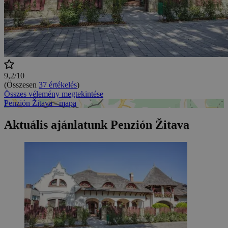
9,2/10
(Összesen
37 értékelés
)
Összes vélemény megtekintése
Penzión Žitava - mapa
Aktuális ajánlatunk Penzión Žitava