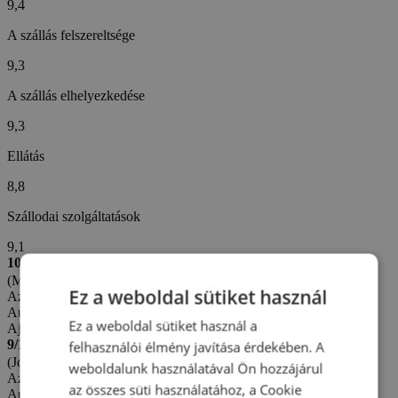
9,4
A szállás felszereltsége
9,3
A szállás elhelyezkedése
9,3
Ellátás
8,8
Szállodai szolgáltatások
9,1
10/10
(Michaela C. -
Szlovákia)
Ez a weboldal sütiket használ
Az értékelés létrehozva: 12. 7. 2026
Automatikus fordítás (
Eredeti megjelenítése
)
Ez a weboldal sütiket használ a
Ajánlom, kiváló családoknak gyerekekkel
9/10
felhasználói élmény javítása érdekében. A
(Jozef K. -
Szlovákia)
weboldalunk használatával Ön hozzájárul
Az értékelés létrehozva: 5. 7. 2026
az összes süti használatához, a Cookie
Automatikus fordítás (
Eredeti megjelenítése
)