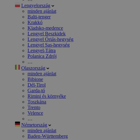
Lengyelország
minden ajánlat
Balti-tenger
Krakkó
Kladsko-medence
Lengyel Beszkidek
Lengyel Óriás-hegység
Lengyel Sas-hegység
Lengyel-Tátra
Polanica Zdrój
…
Olaszország
minden ajánlat
Bibione
Dél-Tirol
Garda-tó
Rimini és környéke
Toszkána
Trento
Velence
…
Németország
minden ajánlat
Baden-Württemberg