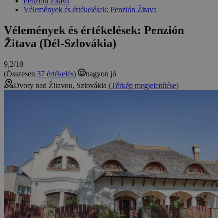
Penzión Žitava
Vélemények és értékelések: Penzión Žitava
Vélemények és értékelések: Penzión
Žitava (Dél-Szlovákia)
9,2/10
(Összesen
37 értékelés
)
nagyon jó
Dvory nad Žitavou, Szlovákia (
Térkép megjelenítése
)