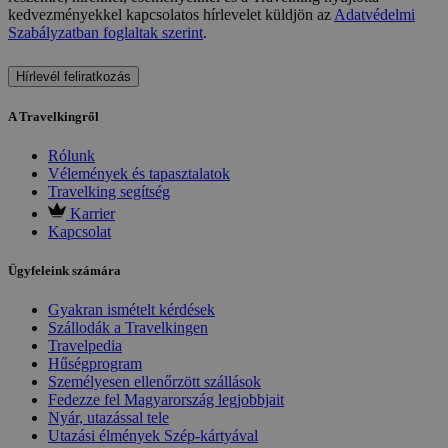
kedvezményekkel kapcsolatos hírlevelet küldjön az
Adatvédelmi
Szabályzatban foglaltak szerint
.
Hírlevél feliratkozás
A Travelkingről
Rólunk
Vélemények és tapasztalatok
Travelking segítség
Karrier
Kapcsolat
Ügyfeleink számára
Gyakran ismételt kérdések
Szállodák a Travelkingen
Travelpedia
Hűségprogram
Személyesen ellenőrzött szállások
Fedezze fel Magyarország legjobbjait
Nyár, utazással tele
Utazási élmények Szép-kártyával