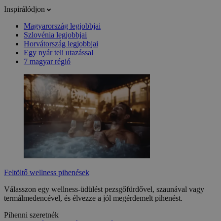
Inspirálódjon
Magyarország legjobbjai
Szlovénia legjobbjai
Horvátország legjobbjai
Egy nyár teli utazással
7 magyar régió
Feltöltő wellness pihenések
Válasszon egy wellness-üdülést pezsgőfürdővel, szaunával vagy
termálmedencével, és élvezze a jól megérdemelt pihenést.
Pihenni szeretnék