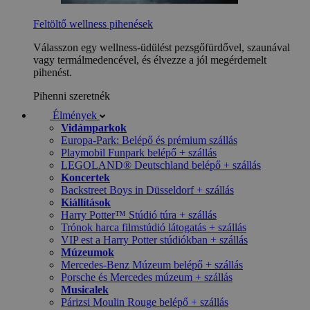
Feltöltő wellness pihenések
Válasszon egy wellness-üdülést pezsgőfürdővel, szaunával
vagy termálmedencével, és élvezze a jól megérdemelt
pihenést.
Pihenni szeretnék
Élmények
Vidámparkok
Europa-Park: Belépő és prémium szállás
Playmobil Funpark belépő + szállás
LEGOLAND® Deutschland belépő + szállás
Koncertek
Backstreet Boys in Düsseldorf + szállás
Kiállítások
Harry Potter™ Stúdió túra + szállás
Trónok harca filmstúdió látogatás + szállás
VIP est a Harry Potter stúdiókban + szállás
Múzeumok
Mercedes-Benz Múzeum belépő + szállás
Porsche és Mercedes múzeum + szállás
Musicalek
Párizsi Moulin Rouge belépő + szállás