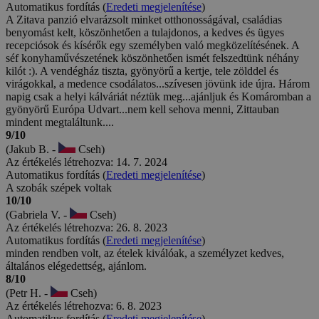
Automatikus fordítás (
Eredeti megjelenítése
)
A Zitava panzió elvarázsolt minket otthonosságával, családias
benyomást kelt, köszönhetően a tulajdonos, a kedves és ügyes
recepciósok és kísérők egy személyben való megközelítésének. A
séf konyhaművészetének köszönhetően ismét felszedtünk néhány
kilót :). A vendégház tiszta, gyönyörű a kertje, tele zölddel és
virágokkal, a medence csodálatos...szívesen jövünk ide újra. Három
napig csak a helyi kálváriát néztük meg...ajánljuk és Komáromban a
gyönyörű Európa Udvart...nem kell sehova menni, Zittauban
mindent megtaláltunk....
9/10
(Jakub B. -
Cseh)
Az értékelés létrehozva: 14. 7. 2024
Automatikus fordítás (
Eredeti megjelenítése
)
A szobák szépek voltak
10/10
(Gabriela V. -
Cseh)
Az értékelés létrehozva: 26. 8. 2023
Automatikus fordítás (
Eredeti megjelenítése
)
minden rendben volt, az ételek kiválóak, a személyzet kedves,
általános elégedettség, ajánlom.
8/10
(Petr H. -
Cseh)
Az értékelés létrehozva: 6. 8. 2023
Automatikus fordítás (
Eredeti megjelenítése
)