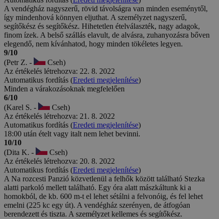
A vendégház nagyszerű, rövid távolságra van minden eseménytől,
így mindenhová könnyen eljuthat. A személyzet nagyszerű,
segítőkész és segítőkész. Hihetetlen ételválaszték, nagy adagok,
finom ízek. A belső szállás elavult, de alvásra, zuhanyozásra bőven
elegendő, nem kívánhatod, hogy minden tökéletes legyen.
9/10
(Petr Z. -
Cseh)
Az értékelés létrehozva: 22. 8. 2022
Automatikus fordítás (
Eredeti megjelenítése
)
Minden a várakozásoknak megfelelően
6/10
(Karel S. -
Cseh)
Az értékelés létrehozva: 21. 8. 2022
Automatikus fordítás (
Eredeti megjelenítése
)
18:00 után ételt vagy italt nem lehet bevinni.
10/10
(Dita K. -
Cseh)
Az értékelés létrehozva: 20. 8. 2022
Automatikus fordítás (
Eredeti megjelenítése
)
A Na rozcesti Panzió közvetlenül a felhők között található Stezka
alatti parkoló mellett található. Egy óra alatt mászkáltunk ki a
homokból, de kb. 600 m-t el lehet sétálni a felvonóig, és fel lehet
emelni (225 kc egy út). A vendégház szerényen, de átfogóan
berendezett és tiszta. A személyzet kellemes és segítőkész.