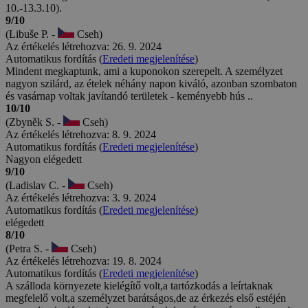
10.-13.3.10).
9/10
(Libuše P. -
Cseh)
Az értékelés létrehozva: 26. 9. 2024
Automatikus fordítás (
Eredeti megjelenítése
)
Mindent megkaptunk, ami a kuponokon szerepelt. A személyzet
nagyon szilárd, az ételek néhány napon kiváló, azonban szombaton
és vasárnap voltak javítandó területek - keményebb hús ..
10/10
(Zbyněk S. -
Cseh)
Az értékelés létrehozva: 8. 9. 2024
Automatikus fordítás (
Eredeti megjelenítése
)
Nagyon elégedett
9/10
(Ladislav C. -
Cseh)
Az értékelés létrehozva: 3. 9. 2024
Automatikus fordítás (
Eredeti megjelenítése
)
elégedett
8/10
(Petra S. -
Cseh)
Az értékelés létrehozva: 19. 8. 2024
Automatikus fordítás (
Eredeti megjelenítése
)
A szálloda környezete kielégítő volt,a tartózkodás a leírtaknak
megfelelő volt,a személyzet barátságos,de az érkezés első estéjén