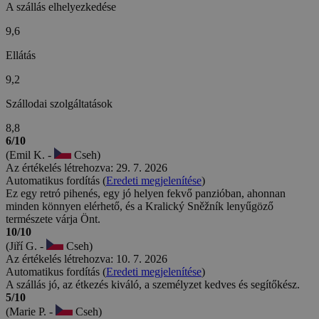
A szállás elhelyezkedése
9,6
Ellátás
9,2
Szállodai szolgáltatások
8,8
6/10
(Emil K. -
Cseh)
Az értékelés létrehozva: 29. 7. 2026
Automatikus fordítás (
Eredeti megjelenítése
)
Ez egy retró pihenés, egy jó helyen fekvő panzióban, ahonnan
minden könnyen elérhető, és a Kralický Sněžník lenyűgöző
természete várja Önt.
10/10
(Jiří G. -
Cseh)
Az értékelés létrehozva: 10. 7. 2026
Automatikus fordítás (
Eredeti megjelenítése
)
A szállás jó, az étkezés kiváló, a személyzet kedves és segítőkész.
5/10
(Marie P. -
Cseh)