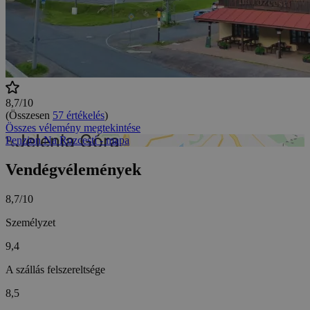
8,7/10
(Összesen
57 értékelés
)
Összes vélemény megtekintése
Penzion Na Rozcestí - mapa
Vendégvélemények
8,7/10
Személyzet
9,4
A szállás felszereltsége
8,5