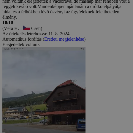
nem voltunk elégedettek a vacsorával,de másnap már rendben volt,a
reggeli kiváló volt.Mindenképpen ajánlanám a drótkötélpályát,a
hidat és a felhőkben lévő ösvényt az ügyfeleknek,felejthetetlen
élmény.
10/10
(Věra H. -
Cseh)
Az értékelés létrehozva: 11. 8. 2024
Automatikus fordítás (
Eredeti megjelenítése
)
Elégedettek voltunk