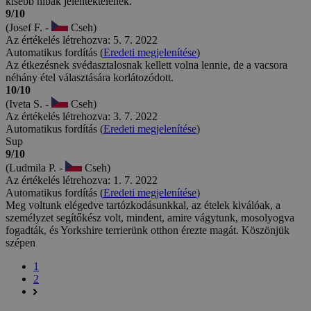
kisebb hibák jelentéktelenek.
9/10
(Josef F. -
Cseh)
Az értékelés létrehozva: 5. 7. 2022
Automatikus fordítás (
Eredeti megjelenítése
)
Az étkezésnek svédasztalosnak kellett volna lennie, de a vacsora
néhány étel választására korlátozódott.
10/10
(Iveta S. -
Cseh)
Az értékelés létrehozva: 3. 7. 2022
Automatikus fordítás (
Eredeti megjelenítése
)
Sup
9/10
(Ludmila P. -
Cseh)
Az értékelés létrehozva: 1. 7. 2022
Automatikus fordítás (
Eredeti megjelenítése
)
Meg voltunk elégedve tartózkodásunkkal, az ételek kiválóak, a
személyzet segítőkész volt, mindent, amire vágytunk, mosolyogva
fogadták, és Yorkshire terrierünk otthon érezte magát. Köszönjük
szépen
1
2