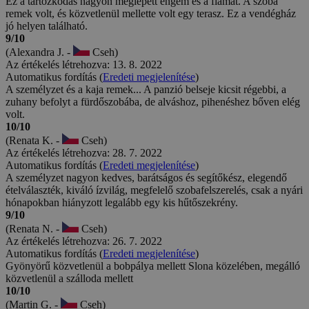
Ez a tartózkodás nagyon meglepett engem és a fiamat. A szoba
remek volt, és közvetlenül mellette volt egy terasz. Ez a vendégház
jó helyen található.
9/10
(Alexandra J. -
Cseh)
Az értékelés létrehozva: 13. 8. 2022
Automatikus fordítás (
Eredeti megjelenítése
)
A személyzet és a kaja remek... A panzió belseje kicsit régebbi, a
zuhany befolyt a fürdőszobába, de alváshoz, pihenéshez bőven elég
volt.
10/10
(Renata K. -
Cseh)
Az értékelés létrehozva: 28. 7. 2022
Automatikus fordítás (
Eredeti megjelenítése
)
A személyzet nagyon kedves, barátságos és segítőkész, elegendő
ételválaszték, kiváló ízvilág, megfelelő szobafelszerelés, csak a nyári
hónapokban hiányzott legalább egy kis hűtőszekrény.
9/10
(Renata N. -
Cseh)
Az értékelés létrehozva: 26. 7. 2022
Automatikus fordítás (
Eredeti megjelenítése
)
Gyönyörű közvetlenül a bobpálya mellett Slona közelében, megálló
közvetlenül a szálloda mellett
10/10
(Martin G. -
Cseh)