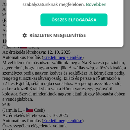
szabályzatunknak megfelelően.
Bővebben
Automatikus fordítás (
Eredeti megjelenítése
)
A tartózkodás megfelelt az elvárásainknak
9/10
ÖSSZES ELFOGADÁSA
(Rostislav Č. -
Cseh)
Az értékelés létrehozva: 4. 1. 2026
Automatikus fordítás (
Eredeti megjelenítése
)
RÉSZLETEK MEGJELENÍTÉSE
??
10/10
(Jura V. -
Cseh)
Az értékelés létrehozva: 12. 10. 2025
Automatikus fordítás (
Eredeti megjelenítése
)
Mivel idén már másodszor szálltunk meg a Na Rozcestí panzióban,
egyértelmű, hogy nagyon szeretjük. A szállás szép, a főzés kiváló, a
személyzet pedig nagyon kedves és segítőkész. A környéken pedig
rengeteg turisztikai látványosság, kilátó és persze a fő attrakció a
721-es Égi híd, sétálni rajta csodálatos. Ha pedig rosszabb az idő,
akkor a közeli Králíkyban van a Hůrka vár és egy gyönyörű
kolostor. Szóval mindenkinek nagyon ajánljuk egy látogatást ebben
a vendégházban.
9/10
(Jarmila L. -
Cseh)
Az értékelés létrehozva: 5. 10. 2025
Automatikus fordítás (
Eredeti megjelenítése
)
Összességében elégedettek voltunk