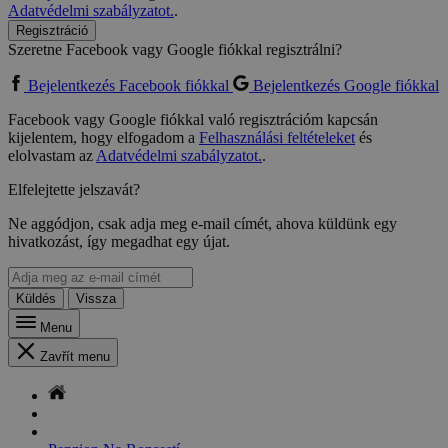
Adatvédelmi szabályzatot.
.
Regisztráció
Szeretne Facebook vagy Google fiókkal regisztrálni?
Bejelentkezés Facebook fiókkal
Bejelentkezés Google fiókkal
Facebook vagy Google fiókkal való regisztrációm kapcsán
kijelentem, hogy elfogadom a
Felhasználási feltételeket
és
elolvastam az
Adatvédelmi szabályzatot.
.
Elfelejtette jelszavát?
Ne aggódjon, csak adja meg e-mail címét, ahova küldünk egy
hivatkozást, így megadhat egy újat.
Küldés
Vissza
Menu
Zavřít menu