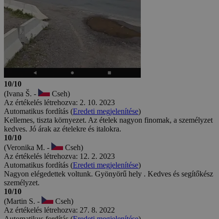
10/10
(Ivana Š. -
Cseh)
Az értékelés létrehozva: 2. 10. 2023
Automatikus fordítás (
Eredeti megjelenítése
)
Kellemes, tiszta környezet. Az ételek nagyon finomak, a személyzet
kedves. Jó árak az ételekre és italokra.
10/10
(Veronika M. -
Cseh)
Az értékelés létrehozva: 12. 2. 2023
Automatikus fordítás (
Eredeti megjelenítése
)
Nagyon elégedettek voltunk. Gyönyörű hely . Kedves és segítőkész
személyzet.
10/10
(Martin S. -
Cseh)
Az értékelés létrehozva: 27. 8. 2022
Automatikus fordítás (
Eredeti megjelenítése
)