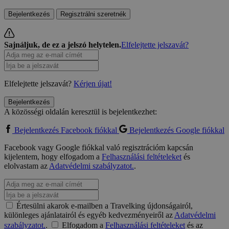
Bejelentkezés
Regisztrálni szeretnék
Sajnáljuk, de ez a jelszó helytelen.
Elfelejtette jelszavát?
Elfelejtette jelszavát?
Kérjen újat!
Bejelentkezés
A közösségi oldalán keresztül is bejelentkezhet:
Bejelentkezés Facebook fiókkal
Bejelentkezés Google fiókkal
Facebook vagy Google fiókkal való regisztrációm kapcsán
kijelentem, hogy elfogadom a
Felhasználási feltételeket
és
elolvastam az
Adatvédelmi szabályzatot.
.
Értesülni akarok e-mailben a Travelking újdonságairól,
különleges ajánlatairól és egyéb kedvezményeiről az
Adatvédelmi
szabályzatot.
.
Elfogadom a
Felhasználási feltételeket
és az