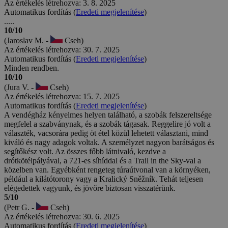
Az értékelés létrehozva: 3. 8. 2025
Automatikus fordítás (
Eredeti megjelenítése
)
.....
10/10
(Jaroslav M. -
Cseh)
Az értékelés létrehozva: 30. 7. 2025
Automatikus fordítás (
Eredeti megjelenítése
)
Minden rendben.
10/10
(Jura V. -
Cseh)
Az értékelés létrehozva: 15. 7. 2025
Automatikus fordítás (
Eredeti megjelenítése
)
A vendégház kényelmes helyen található, a szobák felszereltsége
megfelel a szabványnak, és a szobák tágasak. Reggelire jó volt a
választék, vacsorára pedig öt étel közül lehetett választani, mind
kiváló és nagy adagok voltak. A személyzet nagyon barátságos és
segítőkész volt. Az összes főbb látnivaló, kezdve a
drótkötélpályával, a 721-es síhíddal és a Trail in the Sky-val a
közelben van. Egyébként rengeteg túraútvonal van a környéken,
például a kilátótorony vagy a Kralický Sněžník. Tehát teljesen
elégedettek vagyunk, és jövőre biztosan visszatérünk.
5/10
(Petr G. -
Cseh)
Az értékelés létrehozva: 30. 6. 2025
Automatikus fordítás (
Eredeti megjelenítése
)