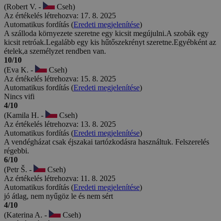
(Robert V. -
Cseh)
Az értékelés létrehozva: 17. 8. 2025
Automatikus fordítás (
Eredeti megjelenítése
)
A szálloda környezete szeretne egy kicsit megújulni.A szobák egy
kicsit retróak.Legalább egy kis hűtőszekrényt szeretne.Egyébként az
ételek,a személyzet rendben van.
10/10
(Eva K. -
Cseh)
Az értékelés létrehozva: 15. 8. 2025
Automatikus fordítás (
Eredeti megjelenítése
)
Nincs vifi
4/10
(Kamila H. -
Cseh)
Az értékelés létrehozva: 13. 8. 2025
Automatikus fordítás (
Eredeti megjelenítése
)
A vendégházat csak éjszakai tartózkodásra használtuk. Felszerelés
régebbi.
6/10
(Petr Š. -
Cseh)
Az értékelés létrehozva: 11. 8. 2025
Automatikus fordítás (
Eredeti megjelenítése
)
jó átlag, nem nyűgöz le és nem sért
4/10
(Katerina A. -
Cseh)