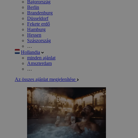
Bajorország
Berlin
Brandenburg
Düsseldorf
Fekete erdő
Hamburg
Hessen
Szászország
…
Hollandia
minden ajánlat
Amszterdam
…
Az összes ajánlat megjelenítése