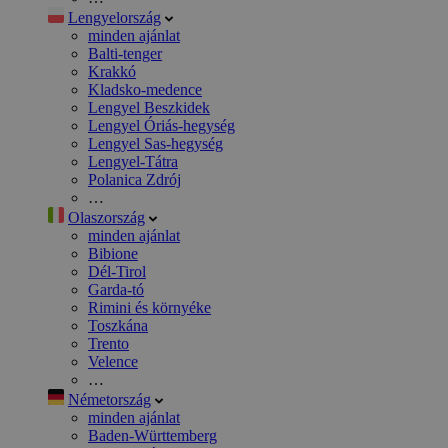
Lengyelország
minden ajánlat
Balti-tenger
Krakkó
Kladsko-medence
Lengyel Beszkidek
Lengyel Óriás-hegység
Lengyel Sas-hegység
Lengyel-Tátra
Polanica Zdrój
…
Olaszország
minden ajánlat
Bibione
Dél-Tirol
Garda-tó
Rimini és környéke
Toszkána
Trento
Velence
…
Németország
minden ajánlat
Baden-Württemberg