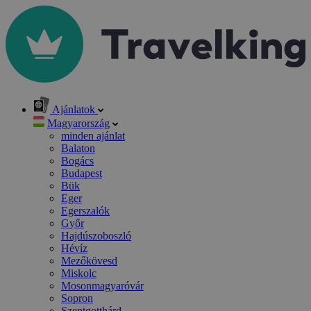
Ajánlatok
Magyarország
minden ajánlat
Balaton
Bogács
Budapest
Bük
Eger
Egerszalók
Győr
Hajdúszoboszló
Hévíz
Mezőkövesd
Miskolc
Mosonmagyaróvár
Sopron
Szentgotthárd