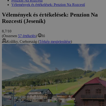
Penzion Na Rozcestí
Vélemények és értékelések: Penzion Na Rozcestí
Vélemények és értékelések: Penzion Na
Rozcestí (Jeseník)
8,7/10
(Összesen
57 értékelés
)
Jó
Králíky, Csehország (
Térkép megjelenítése
)