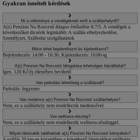
Gyakran ismételt kérdések
Mi a véleménye a vendégeknek erről a szálláshelyről?
A(z) Penzion Na Rozcestí átlagos értékelése 8.7/5. A vendégek a
következőket dicsérik leginkább: A szállás elhelyezkedése,
Személyzet, Szállodai szolgáltatások
Mikor lehet bejelentkezni és kijelentkezni?
Bejelentkezés: 14:00 - 16:30, Kijelentkezés: 10:00-ig
A(z) Penzion Na Rozcestí látogatása lehetséges háziállattal?
Igen. 120 Kč/éj ellenében bevihető
Van parkolási lehetőség a szállásnál?
Parkolás: Ingyenes
Van medence a(z) Penzion Na Rozcestí szálláshelyen?
Nem, ez a szálláshely nem rendelkezik medencével.
Van wellness-részleg?
Nem, ez a szálláshely nem rendelkezik wellness-részleggel.
Milyen látnivalók találhatóak a(z) Penzion Na Rozcestí környékén?
A szállás 20 km-es körzetében a következő látnivalókat találhatja: