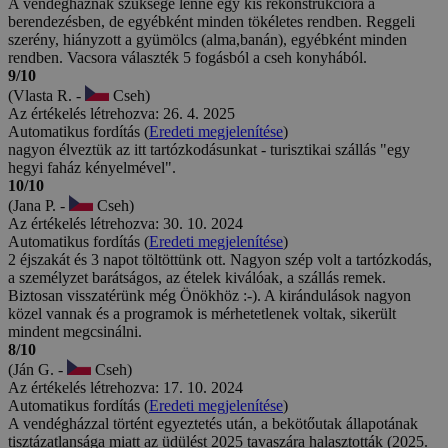
A vendégháznak szüksége lenne egy kis rekonstrukcióra a
berendezésben, de egyébként minden tökéletes rendben. Reggeli
szerény, hiányzott a gyümölcs (alma,banán), egyébként minden
rendben. Vacsora választék 5 fogásból a cseh konyhából.
9/10
(Vlasta R. -
Cseh)
Az értékelés létrehozva: 26. 4. 2025
Automatikus fordítás (
Eredeti megjelenítése
)
nagyon élveztük az itt tartózkodásunkat - turisztikai szállás "egy
hegyi faház kényelmével".
10/10
(Jana P. -
Cseh)
Az értékelés létrehozva: 30. 10. 2024
Automatikus fordítás (
Eredeti megjelenítése
)
2 éjszakát és 3 napot töltöttünk ott. Nagyon szép volt a tartózkodás,
a személyzet barátságos, az ételek kiválóak, a szállás remek.
Biztosan visszatérünk még Önökhöz :-). A kirándulások nagyon
közel vannak és a programok is mérhetetlenek voltak, sikerült
mindent megcsinálni.
8/10
(Ján G. -
Cseh)
Az értékelés létrehozva: 17. 10. 2024
Automatikus fordítás (
Eredeti megjelenítése
)
A vendégházzal történt egyeztetés után, a bekötőutak állapotának
tisztázatlansága miatt az üdülést 2025 tavaszára halasztották (2025.