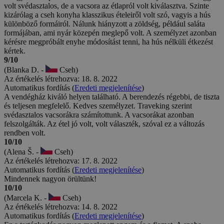
volt svédasztalos, de a vacsora az étlapról volt kiválasztva. Szinte
kizárólag a cseh konyha klasszikus ételeiről volt szó, vagyis a hús
különböző formáiról. Nálunk hiányzott a zöldség, például saláta
formájában, ami nyár közepén meglepő volt. A személyzet azonban
kérésre megpróbált enyhe módosítást tenni, ha hús nélküli étkezést
kértek.
9/10
(Blanka D. -
Cseh)
Az értékelés létrehozva: 18. 8. 2022
Automatikus fordítás (
Eredeti megjelenítése
)
A vendégház kiváló helyen található. A berendezés régebbi, de tiszta
és teljesen megfelelő. Kedves személyzet. Traveking szerint
svédasztalos vacsorákra számítottunk. A vacsorákat azonban
felszolgálták. Az étel jó volt, volt választék, szóval ez a változás
rendben volt.
10/10
(Alena Š. -
Cseh)
Az értékelés létrehozva: 17. 8. 2022
Automatikus fordítás (
Eredeti megjelenítése
)
Mindennek nagyon örültünk!
10/10
(Marcela K. -
Cseh)
Az értékelés létrehozva: 14. 8. 2022
Automatikus fordítás (
Eredeti megjelenítése
)