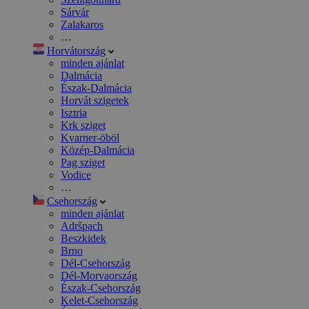
Sárvár
Zalakaros
…
Horvátország
minden ajánlat
Dalmácia
Észak-Dalmácia
Horvát szigetek
Isztria
Krk sziget
Kvarner-öböl
Közép-Dalmácia
Pag sziget
Vodice
…
Csehország
minden ajánlat
Adršpach
Beszkidek
Brno
Dél-Csehország
Dél-Morvaország
Észak-Csehország
Kelet-Csehország