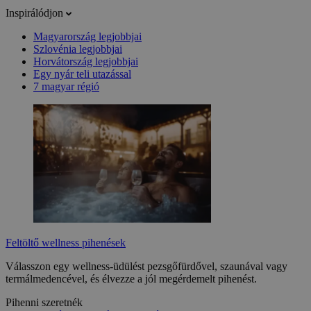
Inspirálódjon
Magyarország legjobbjai
Szlovénia legjobbjai
Horvátország legjobbjai
Egy nyár teli utazással
7 magyar régió
Feltöltő wellness pihenések
Válasszon egy wellness-üdülést pezsgőfürdővel, szaunával vagy
termálmedencével, és élvezze a jól megérdemelt pihenést.
Pihenni szeretnék