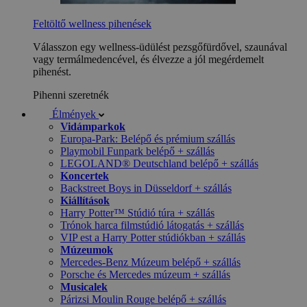
Feltöltő wellness pihenések
Válasszon egy wellness-üdülést pezsgőfürdővel, szaunával
vagy termálmedencével, és élvezze a jól megérdemelt
pihenést.
Pihenni szeretnék
Élmények
Vidámparkok
Europa-Park: Belépő és prémium szállás
Playmobil Funpark belépő + szállás
LEGOLAND® Deutschland belépő + szállás
Koncertek
Backstreet Boys in Düsseldorf + szállás
Kiállítások
Harry Potter™ Stúdió túra + szállás
Trónok harca filmstúdió látogatás + szállás
VIP est a Harry Potter stúdiókban + szállás
Múzeumok
Mercedes-Benz Múzeum belépő + szállás
Porsche és Mercedes múzeum + szállás
Musicalek
Párizsi Moulin Rouge belépő + szállás