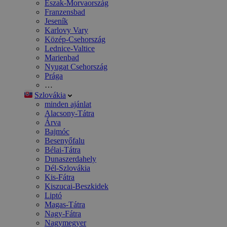
Észak-Morvaország
Franzensbad
Jeseník
Karlovy Vary
Közép-Csehország
Lednice-Valtice
Marienbad
Nyugat Csehország
Prága
…
Szlovákia
minden ajánlat
Alacsony-Tátra
Árva
Bajmóc
Besenyőfalu
Bélai-Tátra
Dunaszerdahely
Dél-Szlovákia
Kis-Fátra
Kiszucai-Beszkidek
Liptó
Magas-Tátra
Nagy-Fátra
Nagymegyer