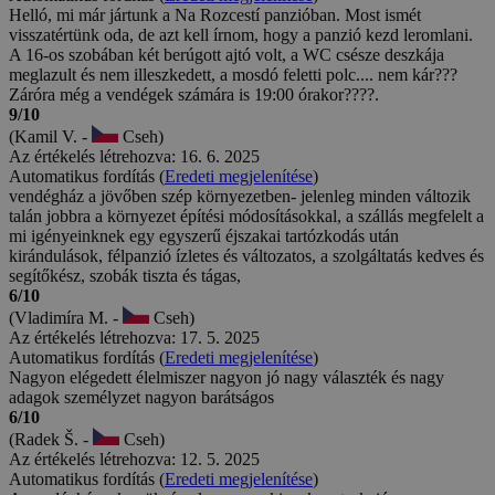
Helló, mi már jártunk a Na Rozcestí panzióban. Most ismét
visszatértünk oda, de azt kell írnom, hogy a panzió kezd leromlani.
A 16-os szobában két berúgott ajtó volt, a WC csésze deszkája
meglazult és nem illeszkedett, a mosdó feletti polc.... nem kár???
Záróra még a vendégek számára is 19:00 órakor????.
9/10
(Kamil V. -
Cseh)
Az értékelés létrehozva: 16. 6. 2025
Automatikus fordítás (
Eredeti megjelenítése
)
vendégház a jövőben szép környezetben- jelenleg minden változik
talán jobbra a környezet építési módosításokkal, a szállás megfelelt a
mi igényeinknek egy egyszerű éjszakai tartózkodás után
kirándulások, félpanzió ízletes és változatos, a szolgáltatás kedves és
segítőkész, szobák tiszta és tágas,
6/10
(Vladimíra M. -
Cseh)
Az értékelés létrehozva: 17. 5. 2025
Automatikus fordítás (
Eredeti megjelenítése
)
Nagyon elégedett élelmiszer nagyon jó nagy választék és nagy
adagok személyzet nagyon barátságos
6/10
(Radek Š. -
Cseh)
Az értékelés létrehozva: 12. 5. 2025
Automatikus fordítás (
Eredeti megjelenítése
)