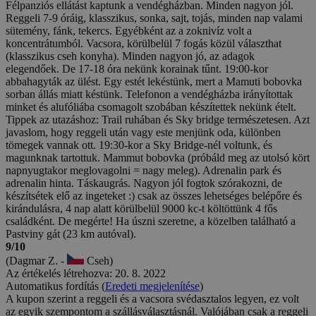
Félpanziós ellátást kaptunk a vendégházban. Minden nagyon jól.
Reggeli 7-9 óráig, klasszikus, sonka, sajt, tojás, minden nap valami
sütemény, fánk, tekercs. Egyébként az a zoknivíz volt a
koncentrátumból. Vacsora, körülbelül 7 fogás közül választhat
(klasszikus cseh konyha). Minden nagyon jó, az adagok
elegendőek. De 17-18 óra nekünk korainak tűnt. 19:00-kor
abbahagyták az ülést. Egy estét lekéstünk, mert a Mamuti bobovka
sorban állás miatt késtünk. Telefonon a vendégházba irányítottak
minket és alufóliába csomagolt szobában készítettek nekünk ételt.
Tippek az utazáshoz: Trail ruhában és Sky bridge természetesen. Azt
javaslom, hogy reggeli után vagy este menjünk oda, különben
tömegek vannak ott. 19:30-kor a Sky Bridge-nél voltunk, és
magunknak tartottuk. Mammut bobovka (próbáld meg az utolsó kört
napnyugtakor meglovagolni = nagy meleg). Adrenalin park és
adrenalin hinta. Táskaugrás. Nagyon jól fogtok szórakozni, de
készítsétek elő az ingeteket :) csak az összes lehetséges belépőre és
kirándulásra, 4 nap alatt körülbelül 9000 kc-t költöttünk 4 fős
családként. De megérte! Ha úszni szeretne, a közelben található a
Pastviny gát (23 km autóval).
9/10
(Dagmar Z. -
Cseh)
Az értékelés létrehozva: 20. 8. 2022
Automatikus fordítás (
Eredeti megjelenítése
)
A kupon szerint a reggeli és a vacsora svédasztalos legyen, ez volt
az egyik szempontom a szállásválasztásnál. Valójában csak a reggeli