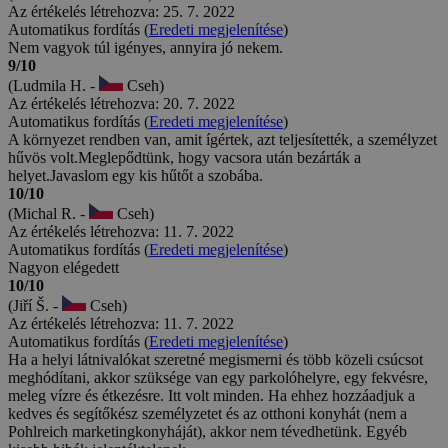
Az értékelés létrehozva: 25. 7. 2022
Automatikus fordítás (
Eredeti megjelenítése
)
Nem vagyok túl igényes, annyira jó nekem.
9/10
(Ludmila H. -
Cseh)
Az értékelés létrehozva: 20. 7. 2022
Automatikus fordítás (
Eredeti megjelenítése
)
A környezet rendben van, amit ígértek, azt teljesítették, a személyzet
hűvös volt.Meglepődtünk, hogy vacsora után bezárták a
helyet.Javaslom egy kis hűtőt a szobába.
10/10
(Michal R. -
Cseh)
Az értékelés létrehozva: 11. 7. 2022
Automatikus fordítás (
Eredeti megjelenítése
)
Nagyon elégedett
10/10
(Jiří Š. -
Cseh)
Az értékelés létrehozva: 11. 7. 2022
Automatikus fordítás (
Eredeti megjelenítése
)
Ha a helyi látnivalókat szeretné megismerni és több közeli csúcsot
meghódítani, akkor szüksége van egy parkolóhelyre, egy fekvésre,
meleg vízre és étkezésre. Itt volt minden. Ha ehhez hozzáadjuk a
kedves és segítőkész személyzetet és az otthoni konyhát (nem a
Pohlreich marketingkonyháját), akkor nem tévedhetünk. Egyéb