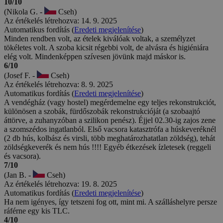
10/10
(Nikola G. -
Cseh)
Az értékelés létrehozva: 14. 9. 2025
Automatikus fordítás (
Eredeti megjelenítése
)
Minden rendben volt, az ételek kiválóak voltak, a személyzet
tökéletes volt. A szoba kicsit régebbi volt, de alvásra és higiéniára
elég volt. Mindenképpen szívesen jövünk majd máskor is.
6/10
(Josef F. -
Cseh)
Az értékelés létrehozva: 8. 9. 2025
Automatikus fordítás (
Eredeti megjelenítése
)
A vendégház (vagy hostel) megérdemelne egy teljes rekonstrukciót,
különösen a szobák, fürdőszobák rekonstrukcióját (a szobaajtó
áttörve, a zuhanyzóban a szilikon penész). Éjjel 02.30-ig zajos zene
a szomszédos ingatlanból. Első vacsora katasztrófa a húskeveréknél
(2 db hús, kolbász és virsli, több meghatározhatatlan zöldség), tehát
zöldségkeverék és nem hús !!!! Egyéb étkezések ízletesek (reggeli
és vacsora).
7/10
(Jan B. -
Cseh)
Az értékelés létrehozva: 19. 8. 2025
Automatikus fordítás (
Eredeti megjelenítése
)
Ha nem igényes, így tetszeni fog ott, mint mi. A szálláshelyre persze
ráférne egy kis TLC.
4/10