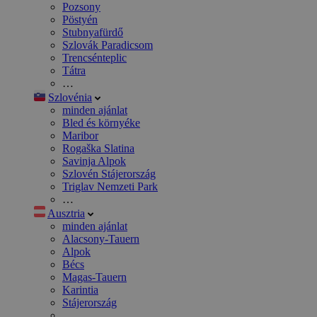
Pozsony
Pöstyén
Stubnyafürdő
Szlovák Paradicsom
Trencsénteplic
Tátra
…
Szlovénia
minden ajánlat
Bled és környéke
Maribor
Rogaška Slatina
Savinja Alpok
Szlovén Stájerország
Triglav Nemzeti Park
…
Ausztria
minden ajánlat
Alacsony-Tauern
Alpok
Bécs
Magas-Tauern
Karintia
Stájerország
…