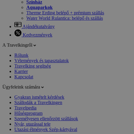
Színház
Aquaparkok
Therme Erding belépő + prémium szállás
Water World Rulantica: belépő és szállás
Ajándékutalvány
Kedvezmények
A Travelkingről
Rólunk
Vélemények és tapasztalatok
Travelking segítség
Karrier
Kapcsolat
Ügyfeleink számára
Gyakran ismételt kérdések
Szállodák a Travelkingen
Travelpedia
Hűségprogram
Személyesen ellenőrzött szállások
Nyár, utazással tele
Utazási élmények Szép-kártyával