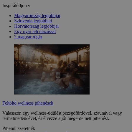
Inspirálódjon
Magyarország legjobbjai
Szlovénia legjobbjai
Horvátország legjobbjai
Egy nyár teli utazással
7 magyar régió
Feltöltő wellness pihenések
Válasszon egy wellness-üdülést pezsgőfürdővel, szaunával vagy
termálmedencével, és élvezze a jól megérdemelt pihenést.
Pihenni szeretnék