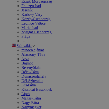
Észak-Morvaország
Franzensbad
Jeseník
Karlovy Vary
Közép-Csehország
Lednice-Valtice
Marienbad
Nyugat Csehország
Prága
…
Szlovákia
minden ajánlat
Alacsony-Tátra
Árva
Bajmóc
Besenyőfalu
Bélai-Tátra
Dunaszerdahely
Dél-Szlovákia
Kis-Fátra
Kiszucai-Beszkidek
Liptó
Magas-Tátra
Nagy-Fátra
Nagymegyer