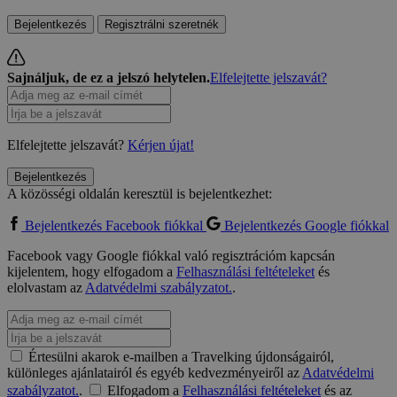
Bejelentkezés
Regisztrálni szeretnék
Sajnáljuk, de ez a jelszó helytelen.
Elfelejtette jelszavát?
Elfelejtette jelszavát?
Kérjen újat!
Bejelentkezés
A közösségi oldalán keresztül is bejelentkezhet:
Bejelentkezés Facebook fiókkal
Bejelentkezés Google fiókkal
Facebook vagy Google fiókkal való regisztrációm kapcsán
kijelentem, hogy elfogadom a
Felhasználási feltételeket
és
elolvastam az
Adatvédelmi szabályzatot.
.
Értesülni akarok e-mailben a Travelking újdonságairól,
különleges ajánlatairól és egyéb kedvezményeiről az
Adatvédelmi
szabályzatot.
.
Elfogadom a
Felhasználási feltételeket
és az