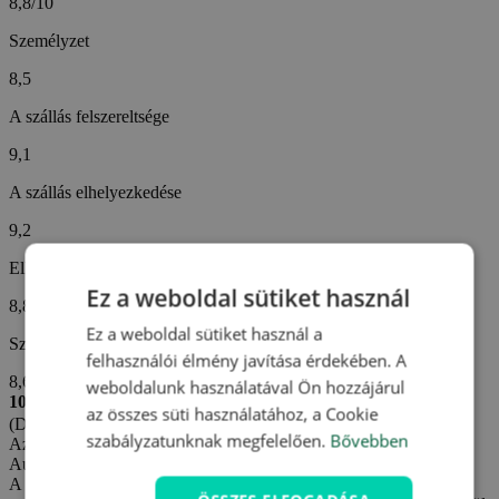
8,8/10
Személyzet
8,5
A szállás felszereltsége
9,1
A szállás elhelyezkedése
9,2
Ellátás
Ez a weboldal sütiket használ
8,8
Ez a weboldal sütiket használ a
Szállodai szolgáltatások
felhasználói élmény javítása érdekében. A
8,6
weboldalunk használatával Ön hozzájárul
10/10
az összes süti használatához, a Cookie
(Daniela G. -
Cseh)
szabályzatunknak megfelelően.
Bővebben
Az értékelés létrehozva: 1. 6. 2026
Automatikus fordítás (
Eredeti megjelenítése
)
A szálloda a fekvésével és az egész környezettel lepett meg. Bár