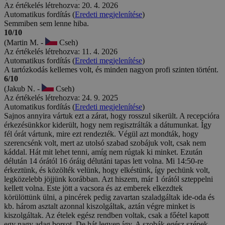
Az értékelés létrehozva: 20. 4. 2026
Automatikus fordítás (
Eredeti megjelenítése
)
Semmiben sem lenne hiba.
10/10
(Martin M. -
Cseh)
Az értékelés létrehozva: 11. 4. 2026
Automatikus fordítás (
Eredeti megjelenítése
)
A tartózkodás kellemes volt, és minden nagyon profi szinten történt.
6/10
(Jakub N. -
Cseh)
Az értékelés létrehozva: 24. 9. 2025
Automatikus fordítás (
Eredeti megjelenítése
)
Sajnos annyira vártuk ezt a zárat, hogy rosszul sikerült. A recepcióra
érkezésünkkor kiderült, hogy nem regisztrálták a dátumunkat. Így
fél órát vártunk, mire ezt rendezték. Végül azt mondták, hogy
szerencsénk volt, mert az utolsó szabad szobájuk volt, csak nem
káddal. Hát mit lehet tenni, amíg nem rúgtak ki minket. Ezután
délután 14 órától 16 óráig délutáni tapas lett volna. Mi 14:50-re
érkeztünk, és közölték velünk, hogy elkéstünk, így pechünk volt,
legközelebb jöjjünk korábban. Azt hiszem, már 1 órától szteppelni
kellett volna. Este jött a vacsora és az emberek elkezdtek
körülöttünk ülni, a pincérek pedig zavartan szaladgáltak ide-oda és
kb. három asztalt azonnal kiszolgáltak, aztán végre minket is
kiszolgáltak. Az ételek egész rendben voltak, csak a főétel kapott
egy nagy adag borsot. De hát legyen így. A szobák egész szépek,