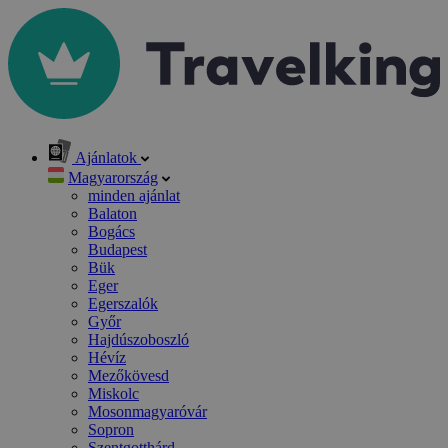
Ajánlatok
Magyarország
minden ajánlat
Balaton
Bogács
Budapest
Bük
Eger
Egerszalók
Győr
Hajdúszoboszló
Hévíz
Mezőkövesd
Miskolc
Mosonmagyaróvár
Sopron
Szentgotthárd