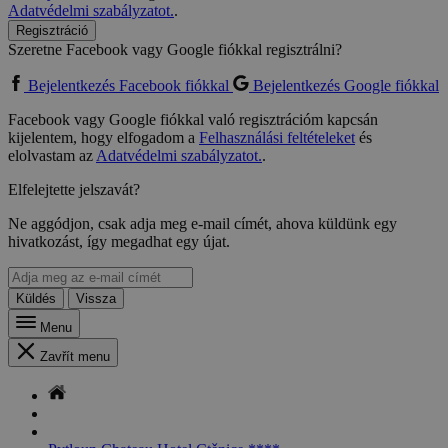
Adatvédelmi szabályzatot.
.
Regisztráció
Szeretne Facebook vagy Google fiókkal regisztrálni?
Bejelentkezés Facebook fiókkal
Bejelentkezés Google fiókkal
Facebook vagy Google fiókkal való regisztrációm kapcsán
kijelentem, hogy elfogadom a
Felhasználási feltételeket
és
elolvastam az
Adatvédelmi szabályzatot.
.
Elfelejtette jelszavát?
Ne aggódjon, csak adja meg e-mail címét, ahova küldünk egy
hivatkozást, így megadhat egy újat.
Küldés
Vissza
Menu
Zavřít menu