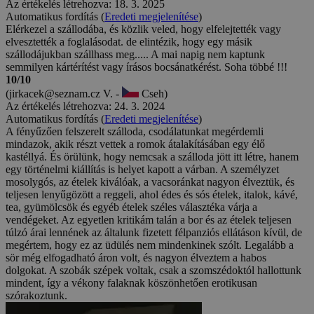
Az értékelés létrehozva: 18. 3. 2025
Automatikus fordítás (
Eredeti megjelenítése
)
Elérkezel a szállodába, és közlik veled, hogy elfelejtették vagy
elvesztették a foglalásodat. de elintézik, hogy egy másik
szállodájukban szállhass meg..... A mai napig nem kaptunk
semmilyen kártérítést vagy írásos bocsánatkérést. Soha többé !!!
10/10
(jirkacek@seznam.cz V. -
Cseh)
Az értékelés létrehozva: 24. 3. 2024
Automatikus fordítás (
Eredeti megjelenítése
)
A fényűzően felszerelt szálloda, csodálatunkat megérdemli
mindazok, akik részt vettek a romok átalakításában egy élő
kastéllyá. És örülünk, hogy nemcsak a szálloda jött itt létre, hanem
egy történelmi kiállítás is helyet kapott a várban. A személyzet
mosolygós, az ételek kiválóak, a vacsoránkat nagyon élveztük, és
teljesen lenyűgözött a reggeli, ahol édes és sós ételek, italok, kávé,
tea, gyümölcsök és egyéb ételek széles választéka várja a
vendégeket. Az egyetlen kritikám talán a bor és az ételek teljesen
túlzó árai lennének az általunk fizetett félpanziós ellátáson kívül, de
megértem, hogy ez az üdülés nem mindenkinek szólt. Legalább a
sör még elfogadható áron volt, és nagyon élveztem a habos
dolgokat. A szobák szépek voltak, csak a szomszédoktól hallottunk
mindent, így a vékony falaknak köszönhetően erotikusan
szórakoztunk.