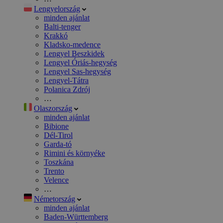
Lengyelország
minden ajánlat
Balti-tenger
Krakkó
Kladsko-medence
Lengyel Beszkidek
Lengyel Óriás-hegység
Lengyel Sas-hegység
Lengyel-Tátra
Polanica Zdrój
…
Olaszország
minden ajánlat
Bibione
Dél-Tirol
Garda-tó
Rimini és környéke
Toszkána
Trento
Velence
…
Németország
minden ajánlat
Baden-Württemberg