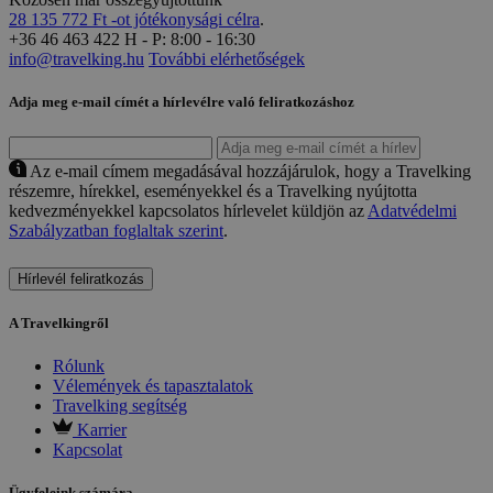
28 135 772 Ft -ot jótékonysági célra
.
+36 46 463 422
H - P: 8:00 - 16:30
info@travelking.hu
További elérhetőségek
Adja meg e-mail címét a hírlevélre való feliratkozáshoz
Az e-mail címem megadásával hozzájárulok, hogy a Travelking
részemre, hírekkel, eseményekkel és a Travelking nyújtotta
kedvezményekkel kapcsolatos hírlevelet küldjön az
Adatvédelmi
Szabályzatban foglaltak szerint
.
Hírlevél feliratkozás
A Travelkingről
Rólunk
Vélemények és tapasztalatok
Travelking segítség
Karrier
Kapcsolat
Ügyfeleink számára