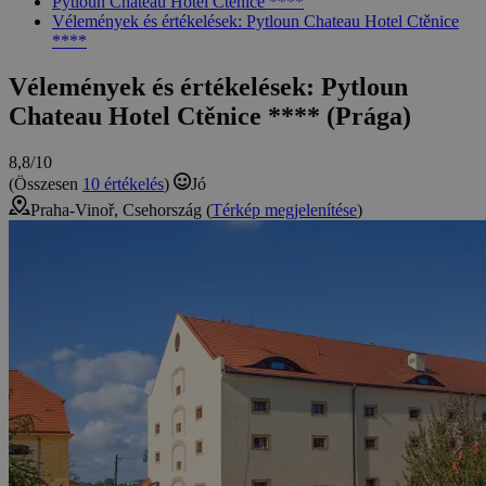
Pytloun Chateau Hotel Ctěnice ****
Vélemények és értékelések: Pytloun Chateau Hotel Ctěnice
****
Vélemények és értékelések: Pytloun
Chateau Hotel Ctěnice **** (Prága)
8,8/10
(Összesen
10 értékelés
)
Jó
Praha-Vinoř, Csehország (
Térkép megjelenítése
)