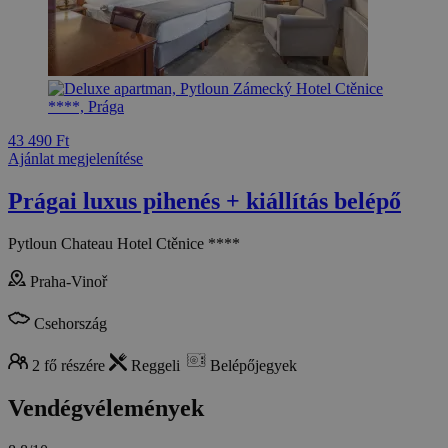
43 490 Ft
Ajánlat megjelenítése
Prágai luxus pihenés + kiállítás belépő
Pytloun Chateau Hotel Ctěnice ****
Praha-Vinoř
Csehország
2 fő részére
Reggeli
Belépőjegyek
Vendégvélemények