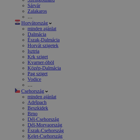
Sárvár
Zalakaros
…
Horvátország
minden ajánlat
Dalmácia
Észak-Dalmácia
Horvát szigetek
Isztria
Krk sziget
Kvarner-öböl
Közép-Dalmácia
Pag sziget
Vodice
…
Csehország
minden ajánlat
Adršpach
Beszkidek
Brno
Dél-Csehország
Dél-Morvaország
Észak-Csehország
Kelet-Csehország