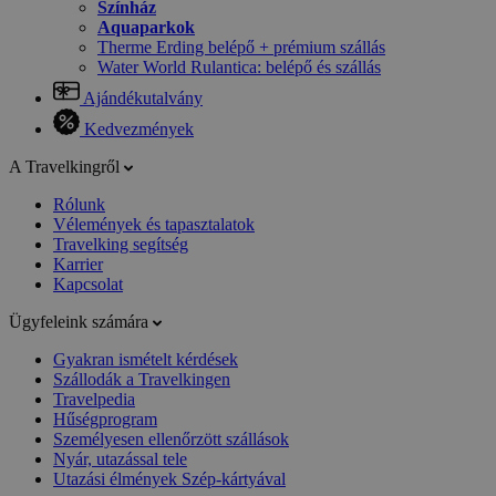
Színház
Aquaparkok
Therme Erding belépő + prémium szállás
Water World Rulantica: belépő és szállás
Ajándékutalvány
Kedvezmények
A Travelkingről
Rólunk
Vélemények és tapasztalatok
Travelking segítség
Karrier
Kapcsolat
Ügyfeleink számára
Gyakran ismételt kérdések
Szállodák a Travelkingen
Travelpedia
Hűségprogram
Személyesen ellenőrzött szállások
Nyár, utazással tele
Utazási élmények Szép-kártyával