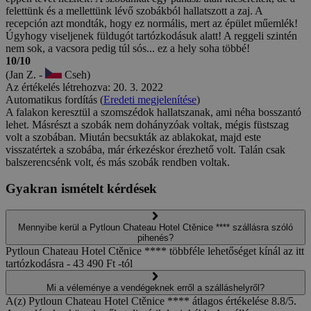
felettünk és a mellettünk lévő szobákból hallatszott a zaj. A
recepción azt mondták, hogy ez normális, mert az épület műemlék!
Úgyhogy viseljenek füldugót tartózkodásuk alatt! A reggeli szintén
nem sok, a vacsora pedig túl sós... ez a hely soha többé!
10/10
(Jan Z. -
Cseh)
Az értékelés létrehozva: 20. 3. 2022
Automatikus fordítás (
Eredeti megjelenítése
)
A falakon keresztül a szomszédok hallatszanak, ami néha bosszantó
lehet. Másrészt a szobák nem dohányzóak voltak, mégis füstszag
volt a szobában. Miután becsukták az ablakokat, majd este
visszatértek a szobába, már érkezéskor érezhető volt. Talán csak
balszerencsénk volt, és más szobák rendben voltak.
Gyakran ismételt kérdések
Mennyibe kerül a Pytloun Chateau Hotel Ctěnice **** szállásra szóló
pihenés?
Pytloun Chateau Hotel Ctěnice **** többféle lehetőséget kínál az itt
tartózkodásra - 43 490 Ft -tól
Mi a véleménye a vendégeknek erről a szálláshelyről?
A(z) Pytloun Chateau Hotel Ctěnice **** átlagos értékelése 8.8/5.