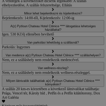
A vendégek a következőket dicsérik leginkább: A szállás
elhelyezkedése, A szállás felszereltsége, Ellátás
Mikor lehet bejelentkezni és kijelentkezni?
Bejelentkezés: 14:00-től, Kijelentkezés: 12:00-ig
A(z) Pytloun Chateau Hotel Ctěnice **** látogatása lehetséges
háziállattal?
Igen. 530 Kč/éj ellenében bevihető
Van parkolási lehetőség a szállásnál?
Parkolás: Ingyenes
Van medence a(z) Pytloun Chateau Hotel Ctěnice **** szálláshelyen?
Nem, ez a szálláshely nem rendelkezik medencével.
Van wellness-részleg?
Nem, ez a szálláshely nem rendelkezik wellness-részleggel.
Milyen látnivalók találhatóak a(z) Pytloun Chateau Hotel Ctěnice ****
környékén?
A szállás 20 km-es körzetében a következő látnivalókat találhatja:
Prága, Vencel tér, Károly híd , Petřín és a Petřín kilátótorony, Dox
Art Galéria
Közösen már összegyüjtöttünk