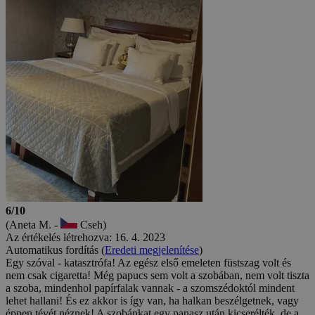
6/10
(Aneta M. -
Cseh)
Az értékelés létrehozva: 16. 4. 2023
Automatikus fordítás (
Eredeti megjelenítése
)
Egy szóval - katasztrófa! Az egész első emeleten füstszag volt és
nem csak cigaretta! Még papucs sem volt a szobában, nem volt tiszta
a szoba, mindenhol papírfalak vannak - a szomszédoktól mindent
lehet hallani! És ez akkor is így van, ha halkan beszélgetnek, vagy
éppen tévét néznek! A szobánkat egy panasz után kicserélték, de a