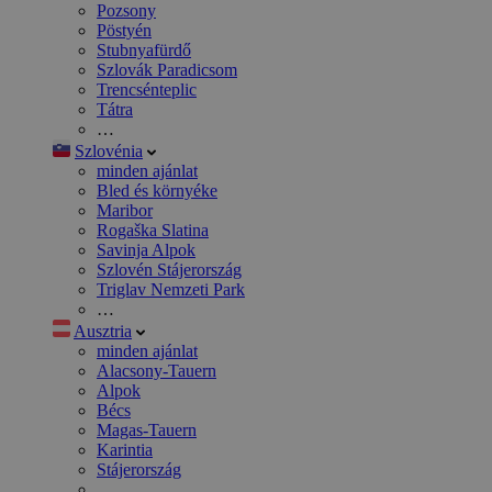
Pozsony
Pöstyén
Stubnyafürdő
Szlovák Paradicsom
Trencsénteplic
Tátra
…
Szlovénia
minden ajánlat
Bled és környéke
Maribor
Rogaška Slatina
Savinja Alpok
Szlovén Stájerország
Triglav Nemzeti Park
…
Ausztria
minden ajánlat
Alacsony-Tauern
Alpok
Bécs
Magas-Tauern
Karintia
Stájerország
…