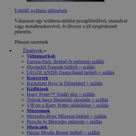
Feltöltő wellness pihenések
Válasszon egy wellness-üdülést pezsgőfürdővel, szaunával
vagy termálmedencével, és élvezze a jól megérdemelt
pihenést.
Pihenni szeretnék
Élmények
Vidámparkok
Europa-Park: Belépő és prémium szállás
Playmobil Funpark belépő + szállás
LEGOLAND® Deutschland belépő + szállás
Koncertek
Backstreet Boys in Düsseldorf + szállás
Kiállítások
Harry Potter™ Stúdió túra + szállás
Trónok harca filmstúdió látogatás + szállás
VIP est a Harry Potter stúdiókban + szállás
Múzeumok
Mercedes-Benz Múzeum belépő + szállás
Porsche és Mercedes múzeum + szállás
Musicalek
Párizsi Moulin Rouge belépő + szállás