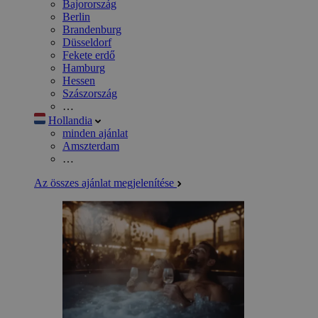
Bajorország
Berlin
Brandenburg
Düsseldorf
Fekete erdő
Hamburg
Hessen
Szászország
…
Hollandia
minden ajánlat
Amszterdam
…
Az összes ajánlat megjelenítése