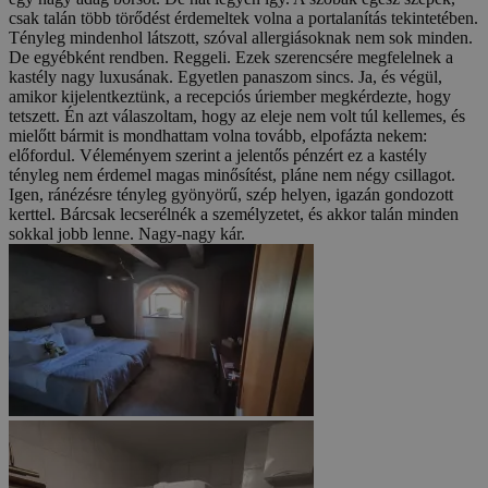
csak talán több törődést érdemeltek volna a portalanítás tekintetében.
Tényleg mindenhol látszott, szóval allergiásoknak nem sok minden.
De egyébként rendben. Reggeli. Ezek szerencsére megfelelnek a
kastély nagy luxusának. Egyetlen panaszom sincs. Ja, és végül,
amikor kijelentkeztünk, a recepciós úriember megkérdezte, hogy
tetszett. Én azt válaszoltam, hogy az eleje nem volt túl kellemes, és
mielőtt bármit is mondhattam volna tovább, elpofázta nekem:
előfordul. Véleményem szerint a jelentős pénzért ez a kastély
tényleg nem érdemel magas minősítést, pláne nem négy csillagot.
Igen, ránézésre tényleg gyönyörű, szép helyen, igazán gondozott
kerttel. Bárcsak lecserélnék a személyzetet, és akkor talán minden
sokkal jobb lenne. Nagy-nagy kár.