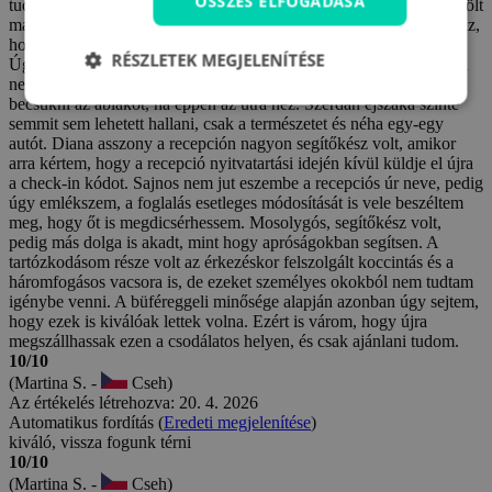
ÖSSZES ELFOGADÁSA
tudtam, hová utazom, éjszaka érkeztem, és ettől még inkább elbűvölt
maga a hely. Meglepett az egyszerű megközelíthetőség, valamint az,
hogy a tömegközlekedési járatok közvetlenül a szállásig elérnek.
RÉSZLETEK MEGJELENÍTÉSE
Úgy tűnt, a szálloda előtt bőven van hely a parkoláshoz. Ha valaki
nem szeretné, hogy zavarja az amúgy is enyhe forgalom, elég
becsukni az ablakot, ha éppen az útra néz. Szerdán éjszaka szinte
semmit sem lehetett hallani, csak a természetet és néha egy-egy
autót. Diana asszony a recepción nagyon segítőkész volt, amikor
arra kértem, hogy a recepció nyitvatartási idején kívül küldje el újra
a check-in kódot. Sajnos nem jut eszembe a recepciós úr neve, pedig
úgy emlékszem, a foglalás esetleges módosítását is vele beszéltem
meg, hogy őt is megdicsérhessem. Mosolygós, segítőkész volt,
pedig más dolga is akadt, mint hogy apróságokban segítsen. A
tartózkodásom része volt az érkezéskor felszolgált koccintás és a
háromfogásos vacsora is, de ezeket személyes okokból nem tudtam
igénybe venni. A büféreggeli minősége alapján azonban úgy sejtem,
hogy ezek is kiválóak lettek volna. Ezért is várom, hogy újra
megszállhassak ezen a csodálatos helyen, és csak ajánlani tudom.
10/10
(Martina S. -
Cseh)
Az értékelés létrehozva: 20. 4. 2026
Automatikus fordítás (
Eredeti megjelenítése
)
kiváló, vissza fogunk térni
10/10
(Martina S. -
Cseh)