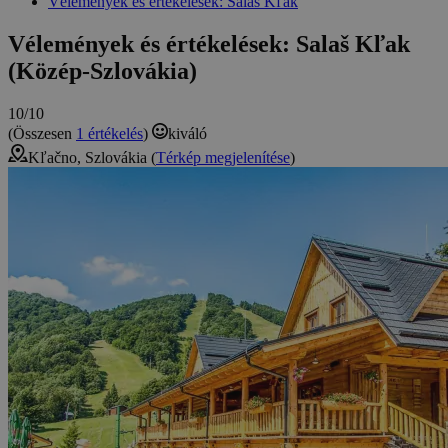
Vélemények és értékelések: Salaš Kľak
Vélemények és értékelések: Salaš Kľak
(Közép-Szlovákia)
10/10
(Összesen
1 értékelés
)
kiváló
Kľačno, Szlovákia (
Térkép megjelenítése
)