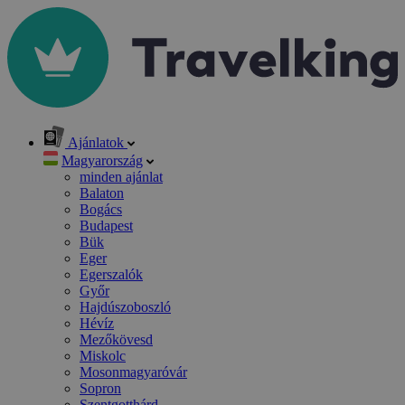
Ajánlatok
Magyarország
minden ajánlat
Balaton
Bogács
Budapest
Bük
Eger
Egerszalók
Győr
Hajdúszoboszló
Hévíz
Mezőkövesd
Miskolc
Mosonmagyaróvár
Sopron
Szentgotthárd