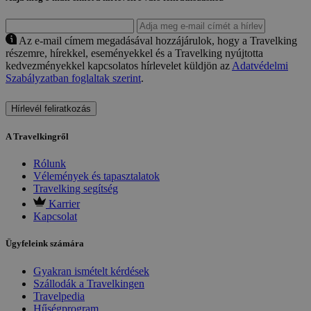
Az e-mail címem megadásával hozzájárulok, hogy a Travelking
részemre, hírekkel, eseményekkel és a Travelking nyújtotta
kedvezményekkel kapcsolatos hírlevelet küldjön az
Adatvédelmi
Szabályzatban foglaltak szerint
.
Hírlevél feliratkozás
A Travelkingről
Rólunk
Vélemények és tapasztalatok
Travelking segítség
Karrier
Kapcsolat
Ügyfeleink számára
Gyakran ismételt kérdések
Szállodák a Travelkingen
Travelpedia
Hűségprogram