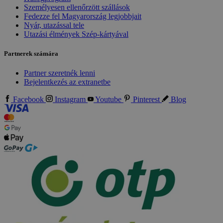
Személyesen ellenőrzött szállások
Fedezze fel Magyarország legjobbjait
Nyár, utazással tele
Utazási élmények Szép-kártyával
Partnerek számára
Partner szeretnék lenni
Bejelentkezés az extranetbe
Facebook
Instagram
Youtube
Pinterest
Blog