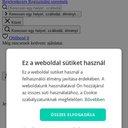
Bejelentkezés
Regisztrálni szeretnék
Keressen egy helyet, szállodát, élményt...
Közel
Keressen egy helyet, szállodát, élményt
Oblíbené
0
Még nincsenek kedvenc ajánlatai.
Bármikor visszatérhet a mentett ajánlatokhoz
Egy helyen megtalálhatja kedvenc ajánlatait
Ez a weboldal sütiket használ
Értesítéseket kaphat az ajánlatok változásairól
Ez a weboldal sütiket használ a
Uživatel
felhasználói élmény javítása érdekében. A
weboldalunk használatával Ön hozzájárul
Bejelentkezés
az összes süti használatához, a Cookie
Regisztrálni szeretnék
szabályzatunknak megfelelően.
Bővebben
Jelentkezzen be és használja ki a Travelking minden előnyét.
ÖSSZES ELFOGADÁSA
Hűségpontok gyűjtése
Kedvenc ajánlatok elmentése
Vásárlások áttekintése