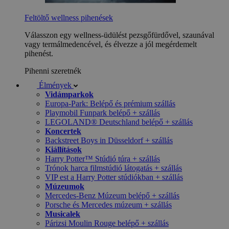
Feltöltő wellness pihenések
Válasszon egy wellness-üdülést pezsgőfürdővel, szaunával
vagy termálmedencével, és élvezze a jól megérdemelt
pihenést.
Pihenni szeretnék
Élmények
Vidámparkok
Europa-Park: Belépő és prémium szállás
Playmobil Funpark belépő + szállás
LEGOLAND® Deutschland belépő + szállás
Koncertek
Backstreet Boys in Düsseldorf + szállás
Kiállítások
Harry Potter™ Stúdió túra + szállás
Trónok harca filmstúdió látogatás + szállás
VIP est a Harry Potter stúdiókban + szállás
Múzeumok
Mercedes-Benz Múzeum belépő + szállás
Porsche és Mercedes múzeum + szállás
Musicalek
Párizsi Moulin Rouge belépő + szállás