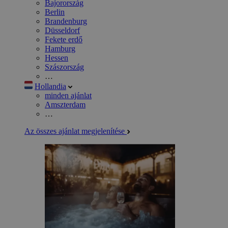
Bajorország
Berlin
Brandenburg
Düsseldorf
Fekete erdő
Hamburg
Hessen
Szászország
…
Hollandia
minden ajánlat
Amszterdam
…
Az összes ajánlat megjelenítése