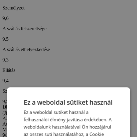
Személyzet
9,6
A szállás felszereltsége
9,5
A szállás elhelyezkedése
9,3
Ellátás
9,4
Szállodai szolgáltatások
Ez a weboldal sütiket használ
9,5
10/10
Ez a weboldal sütiket használ a
(Jiří C. -
Cseh)
Az értékelés létrehozva: 26. 7. 2026
felhasználói élmény javítása érdekében. A
Automatikus fordítás (
Eredeti megjelenítése
)
weboldalunk használatával Ön hozzájárul
Minden a legnagyobb rendben volt.
az összes süti használatához, a Cookie
9/10