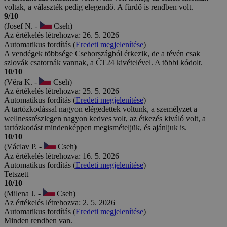
voltak, a választék pedig elegendő. A fürdő is rendben volt.
9/10
(Josef N. -
Cseh)
Az értékelés létrehozva: 26. 5. 2026
Automatikus fordítás (
Eredeti megjelenítése
)
A vendégek többsége Csehországból érkezik, de a tévén csak
szlovák csatornák vannak, a ČT24 kivételével. A többi kódolt.
10/10
(Věra K. -
Cseh)
Az értékelés létrehozva: 25. 5. 2026
Automatikus fordítás (
Eredeti megjelenítése
)
A tartózkodással nagyon elégedettek voltunk, a személyzet a
wellnessrészlegen nagyon kedves volt, az étkezés kiváló volt, a
tartózkodást mindenképpen megismételjük, és ajánljuk is.
10/10
(Václav P. -
Cseh)
Az értékelés létrehozva: 16. 5. 2026
Automatikus fordítás (
Eredeti megjelenítése
)
Tetszett
10/10
(Milena J. -
Cseh)
Az értékelés létrehozva: 2. 5. 2026
Automatikus fordítás (
Eredeti megjelenítése
)
Minden rendben van.