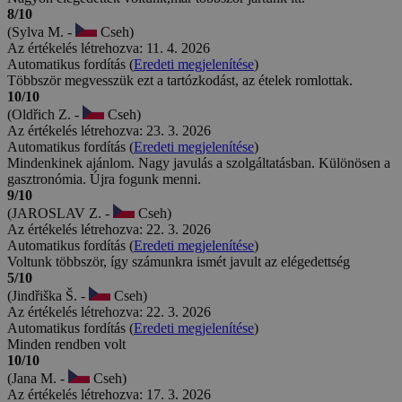
8/10
(Sylva M. -
Cseh)
Az értékelés létrehozva: 11. 4. 2026
Automatikus fordítás (
Eredeti megjelenítése
)
Többször megvesszük ezt a tartózkodást, az ételek romlottak.
10/10
(Oldřich Z. -
Cseh)
Az értékelés létrehozva: 23. 3. 2026
Automatikus fordítás (
Eredeti megjelenítése
)
Mindenkinek ajánlom. Nagy javulás a szolgáltatásban. Különösen a
gasztronómia. Újra fogunk menni.
9/10
(JAROSLAV Z. -
Cseh)
Az értékelés létrehozva: 22. 3. 2026
Automatikus fordítás (
Eredeti megjelenítése
)
Voltunk többször, így számunkra ismét javult az elégedettség
5/10
(Jindřiška Š. -
Cseh)
Az értékelés létrehozva: 22. 3. 2026
Automatikus fordítás (
Eredeti megjelenítése
)
Minden rendben volt
10/10
(Jana M. -
Cseh)
Az értékelés létrehozva: 17. 3. 2026