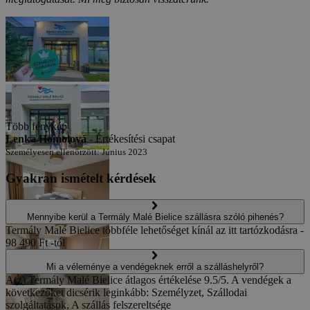
Több fénykép
Lenka Homolová -
Értékesítési csapat
Személyesen ellenőrzött: Június 2023
Gyakran ismételt kérdések
Mennyibe kerül a Termály Malé Bielice szállásra szóló pihenés?
Termály Malé Bielice többféle lehetőséget kínál az itt tartózkodásra -
98 490 Ft -tól
Mi a véleménye a vendégeknek erről a szálláshelyről?
A(z) Termály Malé Bielice átlagos értékelése 9.5/5. A vendégek a
következőket dicsérik leginkább: Személyzet, Szállodai
szolgáltatások, A szállás felszereltsége