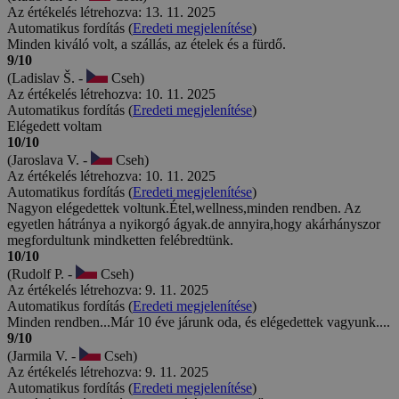
Az értékelés létrehozva: 13. 11. 2025
Automatikus fordítás (
Eredeti megjelenítése
)
Minden kiváló volt, a szállás, az ételek és a fürdő.
9/10
(Ladislav Š. -
Cseh)
Az értékelés létrehozva: 10. 11. 2025
Automatikus fordítás (
Eredeti megjelenítése
)
Elégedett voltam
10/10
(Jaroslava V. -
Cseh)
Az értékelés létrehozva: 10. 11. 2025
Automatikus fordítás (
Eredeti megjelenítése
)
Nagyon elégedettek voltunk.Étel,wellness,minden rendben. Az
egyetlen hátránya a nyikorgó ágyak.de annyira,hogy akárhányszor
megfordultunk mindketten felébredtünk.
10/10
(Rudolf P. -
Cseh)
Az értékelés létrehozva: 9. 11. 2025
Automatikus fordítás (
Eredeti megjelenítése
)
Minden rendben...Már 10 éve járunk oda, és elégedettek vagyunk....
9/10
(Jarmila V. -
Cseh)
Az értékelés létrehozva: 9. 11. 2025
Automatikus fordítás (
Eredeti megjelenítése
)