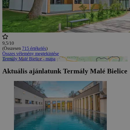
9,5/10
(Összesen
715 értékelés
)
Összes vélemény megtekintése
Termály Malé Bielice - mapa
Aktuális ajánlatunk Termály Malé Bielice