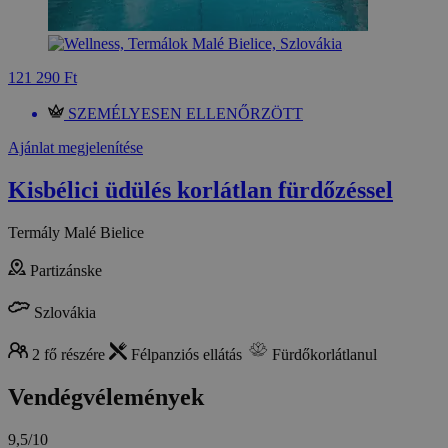
121 290 Ft
SZEMÉLYESEN ELLENŐRZÖTT
Ajánlat megjelenítése
Kisbélici üdülés korlátlan fürdőzéssel
Termály Malé Bielice
Partizánske
Szlovákia
2 fő részére
Félpanziós ellátás
Fürdőkorlátlanul
Vendégvélemények
9,5/10