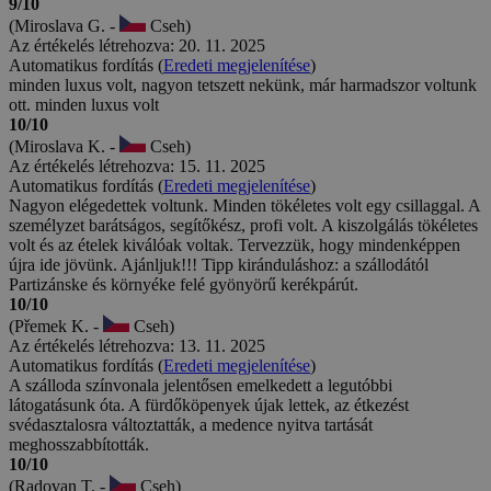
9/10
(Miroslava G. -
Cseh)
Az értékelés létrehozva: 20. 11. 2025
Automatikus fordítás (
Eredeti megjelenítése
)
minden luxus volt, nagyon tetszett nekünk, már harmadszor voltunk
ott. minden luxus volt
10/10
(Miroslava K. -
Cseh)
Az értékelés létrehozva: 15. 11. 2025
Automatikus fordítás (
Eredeti megjelenítése
)
Nagyon elégedettek voltunk. Minden tökéletes volt egy csillaggal. A
személyzet barátságos, segítőkész, profi volt. A kiszolgálás tökéletes
volt és az ételek kiválóak voltak. Tervezzük, hogy mindenképpen
újra ide jövünk. Ajánljuk!!! Tipp kiránduláshoz: a szállodától
Partizánske és környéke felé gyönyörű kerékpárút.
10/10
(Přemek K. -
Cseh)
Az értékelés létrehozva: 13. 11. 2025
Automatikus fordítás (
Eredeti megjelenítése
)
A szálloda színvonala jelentősen emelkedett a legutóbbi
látogatásunk óta. A fürdőköpenyek újak lettek, az étkezést
svédasztalosra változtatták, a medence nyitva tartását
meghosszabbították.
10/10
(Radovan T. -
Cseh)