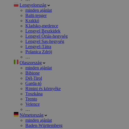
Lengyelország
minden ajánlat
Balti-tenger
Krakkó
Kladsko-medence
Lengyel Beszkidek
Lengyel Óriás-hegység
Lengyel Sas-hegység
Lengyel-Tátra
Polanica Zdrój
…
Olaszország
minden ajánlat
Bibione
Dél-Tirol
Garda-tó
Rimini és környéke
Toszkána
Trento
Velence
…
Németország
minden ajánlat
Baden-Württemberg