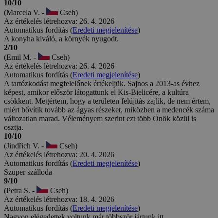
10/10
(Marcela V. -
Cseh)
Az értékelés létrehozva: 26. 4. 2026
Automatikus fordítás (
Eredeti megjelenítése
)
A konyha kiváló, a környék nyugodt.
2/10
(Emil M. -
Cseh)
Az értékelés létrehozva: 26. 4. 2026
Automatikus fordítás (
Eredeti megjelenítése
)
A tartózkodást megfelelőnek értékeljük. Sajnos a 2013-as évhez
képest, amikor először látogattunk el Kis-Bielicére, a kultúra
csökkent. Megértem, hogy a területen felújítás zajlik, de nem értem,
miért bővítik tovább az ágyas részeket, miközben a medencék száma
változatlan marad. Véleményem szerint ezt több Önök közül is
osztja.
10/10
(Jindřich V. -
Cseh)
Az értékelés létrehozva: 20. 4. 2026
Automatikus fordítás (
Eredeti megjelenítése
)
Szuper szálloda
9/10
(Petra S. -
Cseh)
Az értékelés létrehozva: 18. 4. 2026
Automatikus fordítás (
Eredeti megjelenítése
)
Nagyon elégedettek voltunk,már többször jártunk itt.