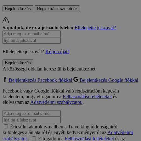
Bejelentkezés
Regisztrálni szeretnék
Sajnáljuk, de ez a jelszó helytelen.
Elfelejtette jelszavát?
Elfelejtette jelszavát?
Kérjen újat!
Bejelentkezés
A közösségi oldalán keresztül is bejelentkezhet:
Bejelentkezés Facebook fiókkal
Bejelentkezés Google fiókkal
Facebook vagy Google fiókkal való regisztrációm kapcsán
kijelentem, hogy elfogadom a
Felhasználási feltételeket
és
elolvastam az
Adatvédelmi szabályzatot.
.
Értesülni akarok e-mailben a Travelking újdonságairól,
különleges ajánlatairól és egyéb kedvezményeiről az
Adatvédelmi
szabályzatot.
.
Elfogadom a
Felhasználási feltételeket
és az