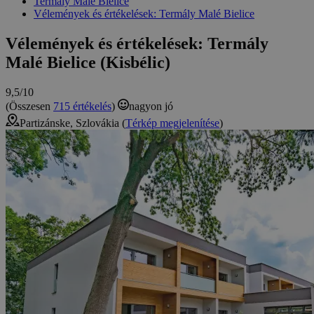
Termály Malé Bielice
Vélemények és értékelések: Termály Malé Bielice
Vélemények és értékelések: Termály
Malé Bielice (Kisbélic)
9,5/10
(Összesen
715 értékelés
)
nagyon jó
Partizánske, Szlovákia (
Térkép megjelenítése
)