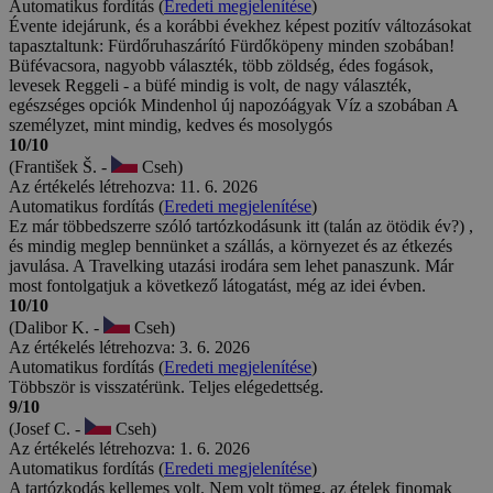
Automatikus fordítás (
Eredeti megjelenítése
)
Évente idejárunk, és a korábbi évekhez képest pozitív változásokat
tapasztaltunk: Fürdőruhaszárító Fürdőköpeny minden szobában!
Büfévacsora, nagyobb választék, több zöldség, édes fogások,
levesek Reggeli - a büfé mindig is volt, de nagy választék,
egészséges opciók Mindenhol új napozóágyak Víz a szobában A
személyzet, mint mindig, kedves és mosolygós
10/10
(František Š. -
Cseh)
Az értékelés létrehozva: 11. 6. 2026
Automatikus fordítás (
Eredeti megjelenítése
)
Ez már többedszerre szóló tartózkodásunk itt (talán az ötödik év?) ,
és mindig meglep bennünket a szállás, a környezet és az étkezés
javulása. A Travelking utazási irodára sem lehet panaszunk. Már
most fontolgatjuk a következő látogatást, még az idei évben.
10/10
(Dalibor K. -
Cseh)
Az értékelés létrehozva: 3. 6. 2026
Automatikus fordítás (
Eredeti megjelenítése
)
Többször is visszatérünk. Teljes elégedettség.
9/10
(Josef C. -
Cseh)
Az értékelés létrehozva: 1. 6. 2026
Automatikus fordítás (
Eredeti megjelenítése
)
A tartózkodás kellemes volt. Nem volt tömeg, az ételek finomak