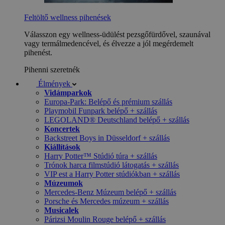
Feltöltő wellness pihenések
Válasszon egy wellness-üdülést pezsgőfürdővel, szaunával
vagy termálmedencével, és élvezze a jól megérdemelt
pihenést.
Pihenni szeretnék
Élmények
Vidámparkok
Europa-Park: Belépő és prémium szállás
Playmobil Funpark belépő + szállás
LEGOLAND® Deutschland belépő + szállás
Koncertek
Backstreet Boys in Düsseldorf + szállás
Kiállítások
Harry Potter™ Stúdió túra + szállás
Trónok harca filmstúdió látogatás + szállás
VIP est a Harry Potter stúdiókban + szállás
Múzeumok
Mercedes-Benz Múzeum belépő + szállás
Porsche és Mercedes múzeum + szállás
Musicalek
Párizsi Moulin Rouge belépő + szállás