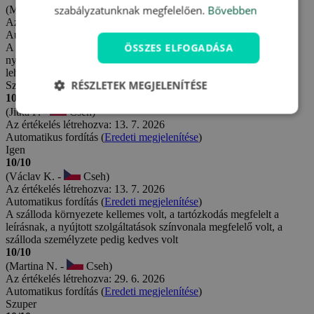
szabályzatunknak megfelelően.
Bővebben
(Marie P. -
Cseh)
Az értékelés létrehozva: 13. 7. 2026
Automatikus fordítás (
Eredeti megjelenítése
)
ÖSSZES ELFOGADÁSA
A szálloda szép, a wellness kiváló, a legjobb. Kevés a gyerek, és
nyugodt a környezet. A környék alkalmas sétákra. Az étkezés
lehetne jobb, de egyébként összességében pozitívan értékelem.
RÉSZLETEK MEGJELENÍTÉSE
Szívesen megismételném még a tartózkodást!
10/10
(Jitka F. -
Cseh)
Az értékelés létrehozva: 13. 7. 2026
Automatikus fordítás (
Eredeti megjelenítése
)
Igen
10/10
(Václav K. -
Cseh)
Az értékelés létrehozva: 13. 7. 2026
Automatikus fordítás (
Eredeti megjelenítése
)
A szálloda környezete kellemes volt, a tartózkodás megfelelt a
leírásnak, a nyújtott szolgáltatások színvonala megfelelő volt, a
szálloda személyzete pedig kedves volt
10/10
(Martina N. -
Cseh)
Az értékelés létrehozva: 29. 6. 2026
Automatikus fordítás (
Eredeti megjelenítése
)
Szuper