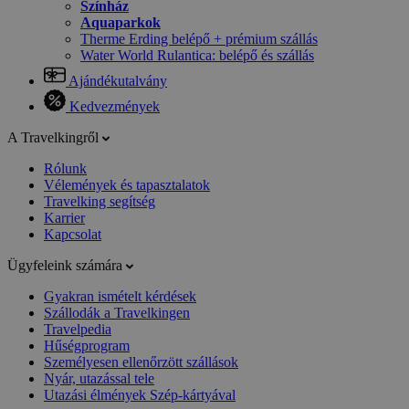
Színház
Aquaparkok
Therme Erding belépő + prémium szállás
Water World Rulantica: belépő és szállás
Ajándékutalvány
Kedvezmények
A Travelkingről
Rólunk
Vélemények és tapasztalatok
Travelking segítség
Karrier
Kapcsolat
Ügyfeleink számára
Gyakran ismételt kérdések
Szállodák a Travelkingen
Travelpedia
Hűségprogram
Személyesen ellenőrzött szállások
Nyár, utazással tele
Utazási élmények Szép-kártyával