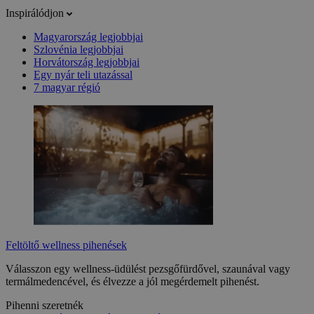
Inspirálódjon
Magyarország legjobbjai
Szlovénia legjobbjai
Horvátország legjobbjai
Egy nyár teli utazással
7 magyar régió
Feltöltő wellness pihenések
Válasszon egy wellness-üdülést pezsgőfürdővel, szaunával vagy
termálmedencével, és élvezze a jól megérdemelt pihenést.
Pihenni szeretnék