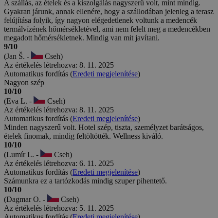
A szállás, az ételek és a kiszolgálás nagyszerű volt, mint mindig.
Gyakran járunk, annak ellenére, hogy a szállodában jelenleg a terasz
felújítása folyik, így nagyon elégedetlenek voltunk a medencék
termálvízének hőmérsékletével, ami nem felelt meg a medencékben
megadott hőmérsékletnek. Mindig van mit javítani.
9/10
(Jan Š. -
Cseh)
Az értékelés létrehozva: 8. 11. 2025
Automatikus fordítás (
Eredeti megjelenítése
)
Nagyon szép
10/10
(Eva L. -
Cseh)
Az értékelés létrehozva: 8. 11. 2025
Automatikus fordítás (
Eredeti megjelenítése
)
Minden nagyszerű volt. Hotel szép, tiszta, személyzet barátságos,
ételek finomak, mindig feltöltötték. Wellness kiváló.
10/10
(Lumír L. -
Cseh)
Az értékelés létrehozva: 6. 11. 2025
Automatikus fordítás (
Eredeti megjelenítése
)
Számunkra ez a tartózkodás mindig szuper pihentető.
10/10
(Dagmar O. -
Cseh)
Az értékelés létrehozva: 5. 11. 2025
Automatikus fordítás (
Eredeti megjelenítése
)