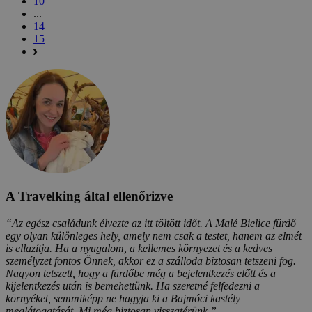
10
...
14
15
A Travelking által ellenőrizve
“Az egész családunk élvezte az itt töltött időt. A Malé Bielice fürdő
egy olyan különleges hely, amely nem csak a testet, hanem az elmét
is ellazítja. Ha a nyugalom, a kellemes környezet és a kedves
személyzet fontos Önnek, akkor ez a szálloda biztosan tetszeni fog.
Nagyon tetszett, hogy a fürdőbe még a bejelentkezés előtt és a
kijelentkezés után is bemehettünk. Ha szeretné felfedezni a
környéket, semmiképp ne hagyja ki a Bajmóci kastély
meglátogatását. Mi még biztosan visszatérünk.”