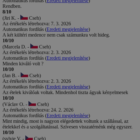
Automatikus fordítás (
Eredeti megjelenítése
)
Rendben.
8/10
(Jiri K. -
Cseh)
Az értékelés létrehozva: 7. 3. 2026
Automatikus fordítás (
Eredeti megjelenítése
)
A két kültéri medence nem csak számunkra volt hideg.
10/10
(Marcela D. -
Cseh)
Az értékelés létrehozva: 2. 3. 2026
Automatikus fordítás (
Eredeti megjelenítése
)
Minden kiváló volt ?
10/10
(Jan B. -
Cseh)
Az értékelés létrehozva: 2. 3. 2026
Automatikus fordítás (
Eredeti megjelenítése
)
Az ételek kiválóak voltak. Mindenhol tiszta ágyak kényelmesek
10/10
(Václav O. -
Cseh)
Az értékelés létrehozva: 24. 2. 2026
Automatikus fordítás (
Eredeti megjelenítése
)
Mint mindig, most is nagyon elégedettek voltunk a szállással, az
ételekkel és a szolgáltatással. Szívesen visszatérnénk még egyszer.
10/10
(sylvie V. -
Cseh)