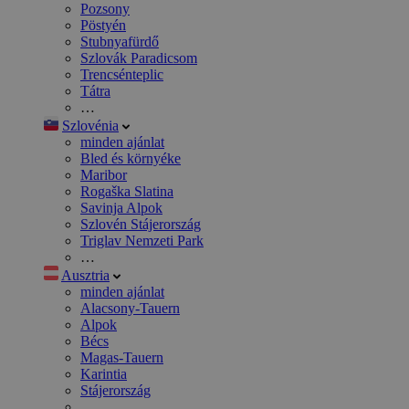
Pozsony
Pöstyén
Stubnyafürdő
Szlovák Paradicsom
Trencsénteplic
Tátra
…
Szlovénia
minden ajánlat
Bled és környéke
Maribor
Rogaška Slatina
Savinja Alpok
Szlovén Stájerország
Triglav Nemzeti Park
…
Ausztria
minden ajánlat
Alacsony-Tauern
Alpok
Bécs
Magas-Tauern
Karintia
Stájerország
…