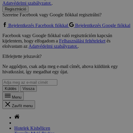
Adatvédelmi szabályzatot.
.
Regisztráció
Szeretne Facebook vagy Google fiókkal regisztrálni?
Bejelentkezés Facebook fiókkal
Bejelentkezés Google fiókkal
Facebook vagy Google fiókkal való regisztrációm kapcsán
kijelentem, hogy elfogadom a
Felhasználási feltételeket
és
elolvastam az
Adatvédelmi szabályzatot.
.
Elfelejtette jelszavát?
Ne aggódjon, csak adja meg e-mail címét, ahova küldünk egy
hivatkozást, így megadhat egy újat.
Küldés
Vissza
Menu
Zavřít menu
Hotelek Kisbélicen