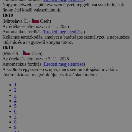
Nagyon tetszett, segítőkész személyzet, reggeli, vacsora büfé, sok
finom étel közül választhattunk.
10/10
(Miroslava Č. -
Cseh)
Az értékelés létrehozva: 3. 11. 2025
Automatikus fordítás (
Eredeti megjelenítése
)
Kellemes tartózkodás, amelyet a barátságos személyzet, a napsütéses
időjárás és a nagyszerű konyha fokoz.
10/10
(Miloš Š. -
Cseh)
Az értékelés létrehozva: 3. 11. 2025
Automatikus fordítás (
Eredeti megjelenítése
)
A szálloda egyszerűen szuper, nincs semmi kifogásolni valóm,
jövőre biztosan megyünk újra, csak ajánlani tudom.
1
2
3
4
5
6
7
8
9