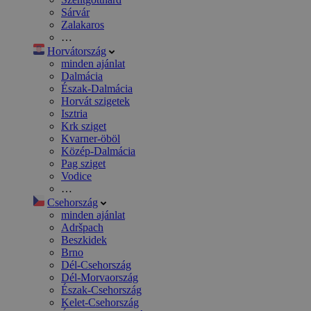
Sárvár
Zalakaros
…
Horvátország
minden ajánlat
Dalmácia
Észak-Dalmácia
Horvát szigetek
Isztria
Krk sziget
Kvarner-öböl
Közép-Dalmácia
Pag sziget
Vodice
…
Csehország
minden ajánlat
Adršpach
Beszkidek
Brno
Dél-Csehország
Dél-Morvaország
Észak-Csehország
Kelet-Csehország