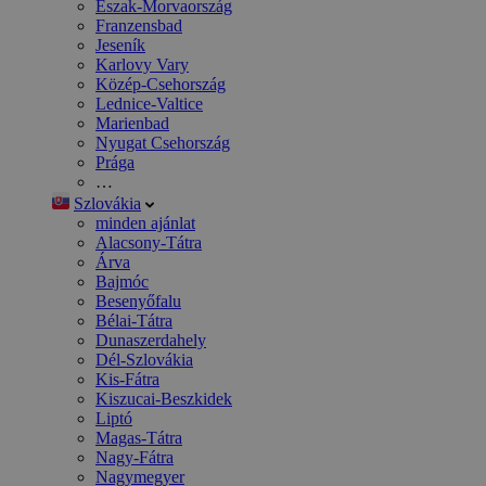
Észak-Morvaország
Franzensbad
Jeseník
Karlovy Vary
Közép-Csehország
Lednice-Valtice
Marienbad
Nyugat Csehország
Prága
…
Szlovákia
minden ajánlat
Alacsony-Tátra
Árva
Bajmóc
Besenyőfalu
Bélai-Tátra
Dunaszerdahely
Dél-Szlovákia
Kis-Fátra
Kiszucai-Beszkidek
Liptó
Magas-Tátra
Nagy-Fátra
Nagymegyer