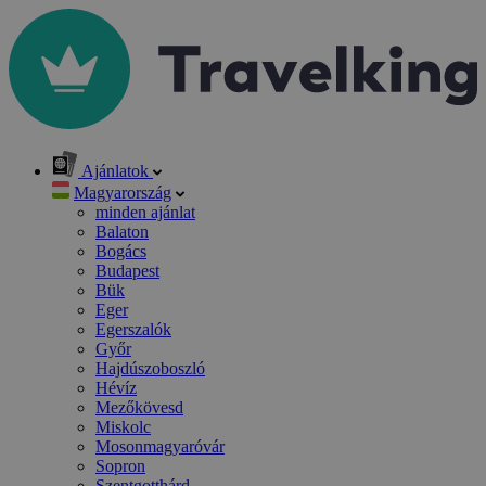
Ajánlatok
Magyarország
minden ajánlat
Balaton
Bogács
Budapest
Bük
Eger
Egerszalók
Győr
Hajdúszoboszló
Hévíz
Mezőkövesd
Miskolc
Mosonmagyaróvár
Sopron
Szentgotthárd