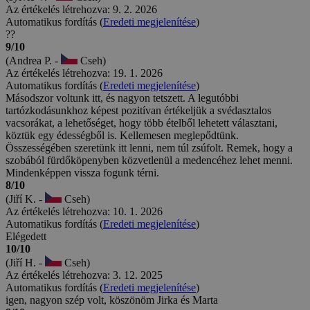
Az értékelés létrehozva: 9. 2. 2026
Automatikus fordítás (
Eredeti megjelenítése
)
??
9/10
(Andrea P. -
Cseh)
Az értékelés létrehozva: 19. 1. 2026
Automatikus fordítás (
Eredeti megjelenítése
)
Másodszor voltunk itt, és nagyon tetszett. A legutóbbi
tartózkodásunkhoz képest pozitívan értékeljük a svédasztalos
vacsorákat, a lehetőséget, hogy több ételből lehetett választani,
köztük egy édességből is. Kellemesen meglepődtünk.
Összességében szeretünk itt lenni, nem túl zsúfolt. Remek, hogy a
szobából fürdőköpenyben közvetlenül a medencéhez lehet menni.
Mindenképpen vissza fogunk térni.
8/10
(Jiří K. -
Cseh)
Az értékelés létrehozva: 10. 1. 2026
Automatikus fordítás (
Eredeti megjelenítése
)
Elégedett
10/10
(Jiří H. -
Cseh)
Az értékelés létrehozva: 3. 12. 2025
Automatikus fordítás (
Eredeti megjelenítése
)
igen, nagyon szép volt, köszönöm Jirka és Marta