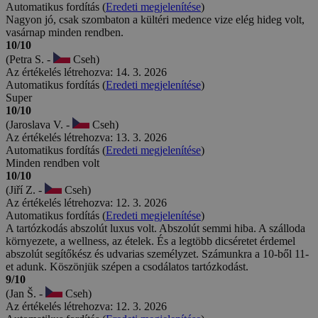
Automatikus fordítás (
Eredeti megjelenítése
)
Nagyon jó, csak szombaton a kültéri medence vize elég hideg volt,
vasárnap minden rendben.
10/10
(Petra S. -
Cseh)
Az értékelés létrehozva: 14. 3. 2026
Automatikus fordítás (
Eredeti megjelenítése
)
Super
10/10
(Jaroslava V. -
Cseh)
Az értékelés létrehozva: 13. 3. 2026
Automatikus fordítás (
Eredeti megjelenítése
)
Minden rendben volt
10/10
(Jiří Z. -
Cseh)
Az értékelés létrehozva: 12. 3. 2026
Automatikus fordítás (
Eredeti megjelenítése
)
A tartózkodás abszolút luxus volt. Abszolút semmi hiba. A szálloda
környezete, a wellness, az ételek. És a legtöbb dicséretet érdemel
abszolút segítőkész és udvarias személyzet. Számunkra a 10-ből 11-
et adunk. Köszönjük szépen a csodálatos tartózkodást.
9/10
(Jan Š. -
Cseh)
Az értékelés létrehozva: 12. 3. 2026