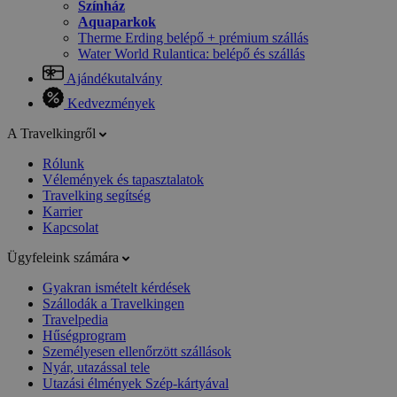
Színház
Aquaparkok
Therme Erding belépő + prémium szállás
Water World Rulantica: belépő és szállás
Ajándékutalvány
Kedvezmények
A Travelkingről
Rólunk
Vélemények és tapasztalatok
Travelking segítség
Karrier
Kapcsolat
Ügyfeleink számára
Gyakran ismételt kérdések
Szállodák a Travelkingen
Travelpedia
Hűségprogram
Személyesen ellenőrzött szállások
Nyár, utazással tele
Utazási élmények Szép-kártyával