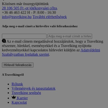
Közösen már összegyüjtöttünk
28 106 505 Ft -ot jótékonysági célra
.
+36 46 463 422
H - P: 8:00 - 16:30
info@travelking.hu
További elérhetőségek
Adja meg e-mail címét a hírlevélre való feliratkozáshoz
Az e-mail címem megadásával hozzájárulok, hogy a Travelking
részemre, hírekkel, eseményekkel és a Travelking nyújtotta
kedvezményekkel kapcsolatos hírlevelet küldjön az
Adatvédelmi
Szabályzatban foglaltak szerint
.
Hírlevél feliratkozás
A Travelkingről
Rólunk
Vélemények és tapasztalatok
Travelking segítség
Karrier
Kapcsolat