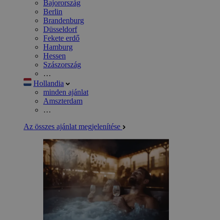
Bajorország
Berlin
Brandenburg
Düsseldorf
Fekete erdő
Hamburg
Hessen
Szászország
…
Hollandia
minden ajánlat
Amszterdam
…
Az összes ajánlat megjelenítése