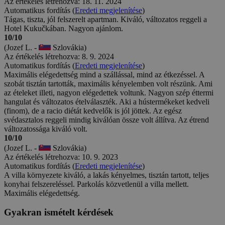
Az értékelés létrehozva: 18. 11. 2024
Automatikus fordítás (
Eredeti megjelenítése
)
Tágas, tiszta, jól felszerelt apartman. Kiváló, változatos reggeli a
Hotel Kukučkában. Nagyon ajánlom.
10/10
(Jozef L. -
Szlovákia)
Az értékelés létrehozva: 8. 9. 2024
Automatikus fordítás (
Eredeti megjelenítése
)
Maximális elégedettség mind a szállással, mind az étkezéssel. A
szobát tisztán tartották, maximális kényelemben volt részünk. Ami
az ételeket illeti, nagyon elégedettek voltunk. Nagyon szép éttermi
hangulat és változatos ételválaszték. Aki a hústermékeket kedveli
(finom), de a racio diétát kedvelők is jól jöttek. Az egész
svédasztalos reggeli mindig kiválóan össze volt állítva. Az étrend
változatossága kiváló volt.
10/10
(Jozef L. -
Szlovákia)
Az értékelés létrehozva: 10. 9. 2023
Automatikus fordítás (
Eredeti megjelenítése
)
A villa környezete kiváló, a lakás kényelmes, tisztán tartott, teljes
konyhai felszereléssel. Parkolás közvetlenül a villa mellett.
Maximális elégedettség.
Gyakran ismételt kérdések