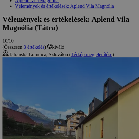
Aplend Vila Magnólia
Vélemények és értékelések: Aplend Vila Magnólia
Vélemények és értékelések: Aplend Vila
Magnólia (Tátra)
10/10
(Összesen
3 értékelés
)
kiváló
Tatranská Lomnica, Szlovákia (
Térkép megjelenítése
)