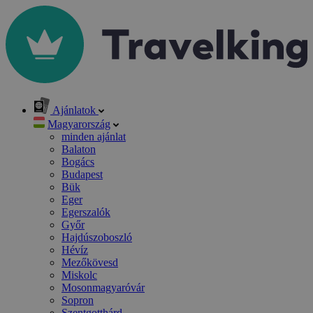
Ajánlatok
Magyarország
minden ajánlat
Balaton
Bogács
Budapest
Bük
Eger
Egerszalók
Győr
Hajdúszoboszló
Hévíz
Mezőkövesd
Miskolc
Mosonmagyaróvár
Sopron
Szentgotthárd