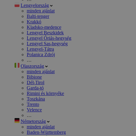
Lengyelország
minden ajánlat
Balti-tenger
Krakkó
Kladsko-medence
Lengyel Beszkidek
Lengyel Óriás-hegység
Lengyel Sas-hegység
Lengyel-Tátra
Polanica Zdrój
…
Olaszország
minden ajánlat
Bibione
Dél-Tirol
Garda-tó
Rimini és környéke
Toszkána
Trento
Velence
…
Németország
minden ajánlat
Baden-Württemberg