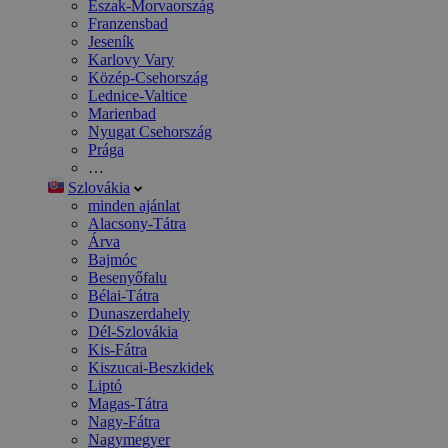
Észak-Morvaország
Franzensbad
Jeseník
Karlovy Vary
Közép-Csehország
Lednice-Valtice
Marienbad
Nyugat Csehország
Prága
…
Szlovákia
minden ajánlat
Alacsony-Tátra
Árva
Bajmóc
Besenyőfalu
Bélai-Tátra
Dunaszerdahely
Dél-Szlovákia
Kis-Fátra
Kiszucai-Beszkidek
Liptó
Magas-Tátra
Nagy-Fátra
Nagymegyer