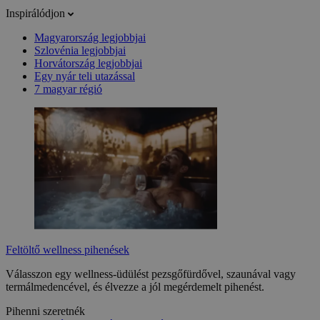
Inspirálódjon
Magyarország legjobbjai
Szlovénia legjobbjai
Horvátország legjobbjai
Egy nyár teli utazással
7 magyar régió
Feltöltő wellness pihenések
Válasszon egy wellness-üdülést pezsgőfürdővel, szaunával vagy
termálmedencével, és élvezze a jól megérdemelt pihenést.
Pihenni szeretnék