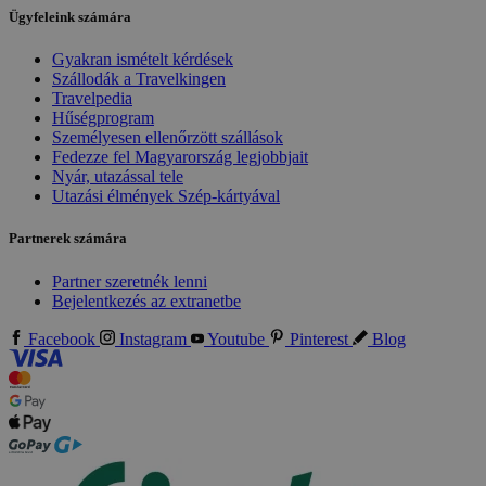
Ügyfeleink számára
Gyakran ismételt kérdések
Szállodák a Travelkingen
Travelpedia
Hűségprogram
Személyesen ellenőrzött szállások
Fedezze fel Magyarország legjobbjait
Nyár, utazással tele
Utazási élmények Szép-kártyával
Partnerek számára
Partner szeretnék lenni
Bejelentkezés az extranetbe
Facebook
Instagram
Youtube
Pinterest
Blog