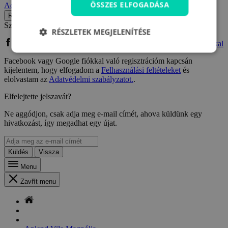
ÖSSZES ELFOGADÁSA
Adatvédelmi szabályzatot.
.
Regisztráció
Szeretne Facebook vagy Google fiókkal regisztrálni?
RÉSZLETEK MEGJELENÍTÉSE
Bejelentkezés Facebook fiókkal
Bejelentkezés Google fiókkal
Facebook vagy Google fiókkal való regisztrációm kapcsán
kijelentem, hogy elfogadom a
Felhasználási feltételeket
és
elolvastam az
Adatvédelmi szabályzatot.
.
Elfelejtette jelszavát?
Ne aggódjon, csak adja meg e-mail címét, ahova küldünk egy
hivatkozást, így megadhat egy újat.
Küldés
Vissza
Menu
Zavřít menu