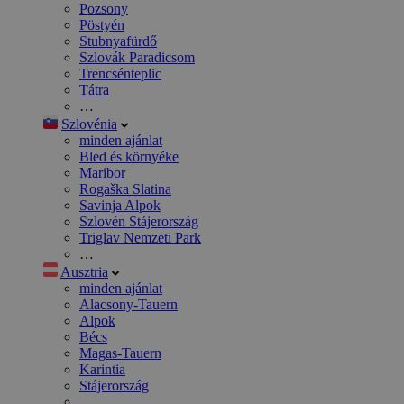
Pozsony
Pöstyén
Stubnyafürdő
Szlovák Paradicsom
Trencsénteplic
Tátra
…
Szlovénia
minden ajánlat
Bled és környéke
Maribor
Rogaška Slatina
Savinja Alpok
Szlovén Stájerország
Triglav Nemzeti Park
…
Ausztria
minden ajánlat
Alacsony-Tauern
Alpok
Bécs
Magas-Tauern
Karintia
Stájerország
…