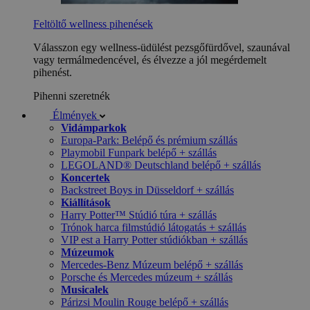
Feltöltő wellness pihenések
Válasszon egy wellness-üdülést pezsgőfürdővel, szaunával
vagy termálmedencével, és élvezze a jól megérdemelt
pihenést.
Pihenni szeretnék
Élmények
Vidámparkok
Europa-Park: Belépő és prémium szállás
Playmobil Funpark belépő + szállás
LEGOLAND® Deutschland belépő + szállás
Koncertek
Backstreet Boys in Düsseldorf + szállás
Kiállítások
Harry Potter™ Stúdió túra + szállás
Trónok harca filmstúdió látogatás + szállás
VIP est a Harry Potter stúdiókban + szállás
Múzeumok
Mercedes-Benz Múzeum belépő + szállás
Porsche és Mercedes múzeum + szállás
Musicalek
Párizsi Moulin Rouge belépő + szállás