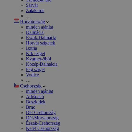
Sárvár
Zalakaros
…
Horvátország
minden ajánlat
Dalmácia
Észak-Dalmácia
Horvát szigetek
Isztria
Krk sziget
Kvarner-öböl
Közép-Dalmácia
Pag sziget
Vodice
…
Csehország
minden ajánlat
Adršpach
Beszkidek
Brno
Dél-Csehország
Dél-Morvaország
Észak-Csehország
Kelet-Csehország