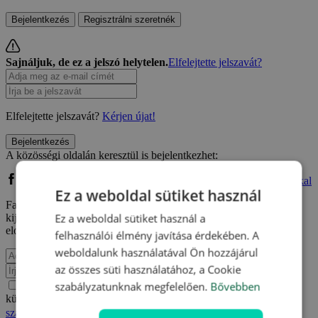
Bejelentkezés
Regisztrálni szeretnék
Sajnáljuk, de ez a jelszó helytelen.
Elfelejtette jelszavát?
Elfelejtette jelszavát?
Kérjen újat!
Bejelentkezés
A közösségi oldalán keresztül is bejelentkezhet:
Bejelentkezés Facebook fiókkal
Bejelentkezés Google fiókkal
Ez a weboldal sütiket használ
Facebook vagy Google fiókkal való regisztrációm kapcsán
Ez a weboldal sütiket használ a
kijelentem, hogy elfogadom a
Felhasználási feltételeket
és
elolvastam az
Adatvédelmi szabályzatot.
.
felhasználói élmény javítása érdekében. A
weboldalunk használatával Ön hozzájárul
az összes süti használatához, a Cookie
szabályzatunknak megfelelően.
Bővebben
Értesülni akarok e-mailben a Travelking újdonságairól,
különleges ajánlatairól és egyéb kedvezményeiről az
Adatvédelmi
szabályzatot.
.
Elfogadom a
Felhasználási feltételeket
és az