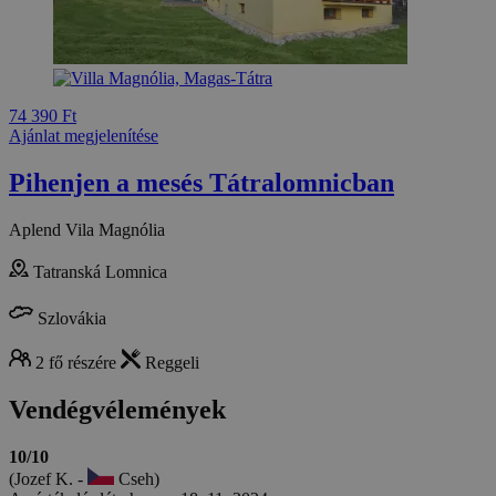
74 390 Ft
Ajánlat megjelenítése
Pihenjen a mesés Tátralomnicban
Aplend Vila Magnólia
Tatranská Lomnica
Szlovákia
2 fő részére
Reggeli
Vendégvélemények
10/10
(Jozef K. -
Cseh)