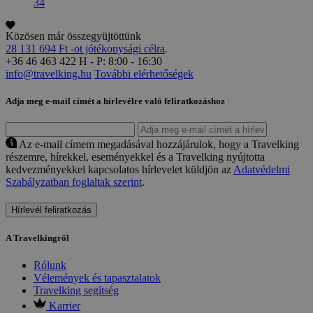
34
Közösen már összegyüjtöttünk
28 131 694 Ft -ot jótékonysági célra
.
+36 46 463 422
H - P: 8:00 - 16:30
info@travelking.hu
További elérhetőségek
Adja meg e-mail címét a hírlevélre való feliratkozáshoz
Az e-mail címem megadásával hozzájárulok, hogy a Travelking
részemre, hírekkel, eseményekkel és a Travelking nyújtotta
kedvezményekkel kapcsolatos hírlevelet küldjön az
Adatvédelmi
Szabályzatban foglaltak szerint
.
Hírlevél feliratkozás
A Travelkingről
Rólunk
Vélemények és tapasztalatok
Travelking segítség
Karrier