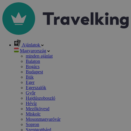
Ajánlatok
Magyarország
minden ajánlat
Balaton
Bogács
Budapest
Bük
Eger
Egerszalók
Győr
Hajdúszoboszló
Hévíz
Mezőkövesd
Miskolc
Mosonmagyaróvár
Sopron
Szentgotthárd