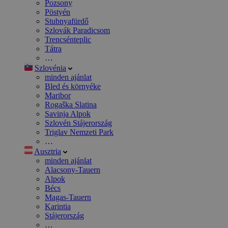
Pozsony
Pöstyén
Stubnyafürdő
Szlovák Paradicsom
Trencsénteplic
Tátra
…
Szlovénia
minden ajánlat
Bled és környéke
Maribor
Rogaška Slatina
Savinja Alpok
Szlovén Stájerország
Triglav Nemzeti Park
…
Ausztria
minden ajánlat
Alacsony-Tauern
Alpok
Bécs
Magas-Tauern
Karintia
Stájerország
…