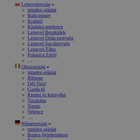
Lengyelország
minden ajánlat
Balti-tenger
Krakkó
Kladsko-medence
Lengyel Beszkidek
Lengyel Óriás-hegység
Lengyel Sas-hegység
Lengyel-Tátra
Polanica Zdrój
…
Olaszország
minden ajánlat
Bibione
Dél-Tirol
Garda-tó
Rimini és környéke
Toszkána
Trento
Velence
…
Németország
minden ajánlat
Baden-Württemberg