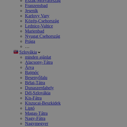
Észak-Morvaország
Franzensbad
Jeseník
Karlovy Vary
Közép-Csehország
Lednice-Valtice
Marienbad
Nyugat Csehország
Prága
…
Szlovákia
minden ajánlat
Alacsony-Tátra
Árva
Bajmóc
Besenyőfalu
Bélai-Tátra
Dunaszerdahely
Dél-Szlovákia
Kis-Fátra
Kiszucai-Beszkidek
Liptó
Magas-Tátra
Nagy-Fátra
Nagymegyer