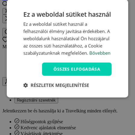
Keressen egy helyet, szállodát, élményt...
Ez a weboldal sütiket használ
Közel
Ez a weboldal sütiket használ a
felhasználói élmény javítása érdekében. A
Keressen egy helyet, szállodát, élményt
weboldalunk használatával Ön hozzájárul
Oblíbené
0
az összes süti használatához, a Cookie
Még nincsenek kedvenc ajánlatai.
szabályzatunknak megfelelően.
Bővebben
Bármikor visszatérhet a mentett ajánlatokhoz
Egy helyen megtalálhatja kedvenc ajánlatait
ÖSSZES ELFOGADÁSA
Értesítéseket kaphat az ajánlatok változásairól
Uživatel
RÉSZLETEK MEGJELENÍTÉSE
Bejelentkezés
Regisztrálni szeretnék
Jelentkezzen be és használja ki a Travelking minden előnyét.
Hűségpontok gyűjtése
Kedvenc ajánlatok elmentése
Vásárlások áttekintése