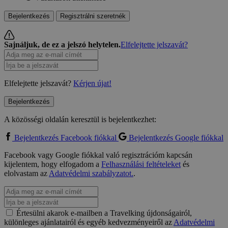
Bejelentkezés
Regisztrálni szeretnék
Sajnáljuk, de ez a jelszó helytelen.
Elfelejtette jelszavát?
Elfelejtette jelszavát?
Kérjen újat!
Bejelentkezés
A közösségi oldalán keresztül is bejelentkezhet:
Bejelentkezés Facebook fiókkal
Bejelentkezés Google fiókkal
Facebook vagy Google fiókkal való regisztrációm kapcsán
kijelentem, hogy elfogadom a
Felhasználási feltételeket
és
elolvastam az
Adatvédelmi szabályzatot.
.
Értesülni akarok e-mailben a Travelking újdonságairól,
különleges ajánlatairól és egyéb kedvezményeiről az
Adatvédelmi