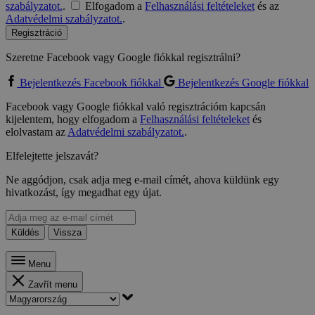
szabályzatot.
.
Elfogadom a
Felhasználási feltételeket
és az
Adatvédelmi szabályzatot.
.
Regisztráció
Szeretne Facebook vagy Google fiókkal regisztrálni?
Bejelentkezés Facebook fiókkal
Bejelentkezés Google fiókkal
Facebook vagy Google fiókkal való regisztrációm kapcsán
kijelentem, hogy elfogadom a
Felhasználási feltételeket
és
elolvastam az
Adatvédelmi szabályzatot.
.
Elfelejtette jelszavát?
Ne aggódjon, csak adja meg e-mail címét, ahova küldünk egy
hivatkozást, így megadhat egy újat.
Küldés
Vissza
Menu
Zavřít menu