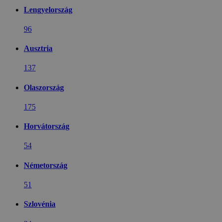
Lengyelország
96
Ausztria
137
Olaszország
175
Horvátország
54
Németország
51
Szlovénia