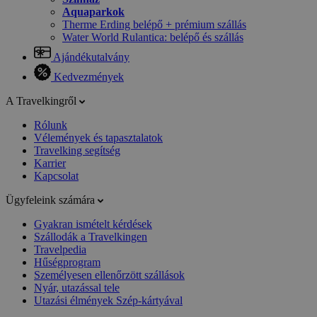
Aquaparkok
Therme Erding belépő + prémium szállás
Water World Rulantica: belépő és szállás
Ajándékutalvány
Kedvezmények
A Travelkingről
Rólunk
Vélemények és tapasztalatok
Travelking segítség
Karrier
Kapcsolat
Ügyfeleink számára
Gyakran ismételt kérdések
Szállodák a Travelkingen
Travelpedia
Hűségprogram
Személyesen ellenőrzött szállások
Nyár, utazással tele
Utazási élmények Szép-kártyával