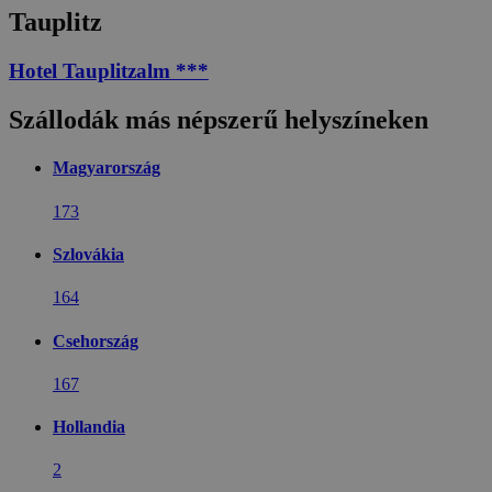
Tauplitz
Hotel Tauplitzalm ***
Szállodák más népszerű helyszíneken
Magyarország
173
Szlovákia
164
Csehország
167
Hollandia
2