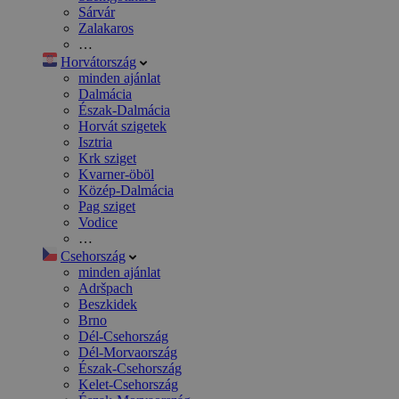
Sárvár
Zalakaros
…
Horvátország
minden ajánlat
Dalmácia
Észak-Dalmácia
Horvát szigetek
Isztria
Krk sziget
Kvarner-öböl
Közép-Dalmácia
Pag sziget
Vodice
…
Csehország
minden ajánlat
Adršpach
Beszkidek
Brno
Dél-Csehország
Dél-Morvaország
Észak-Csehország
Kelet-Csehország