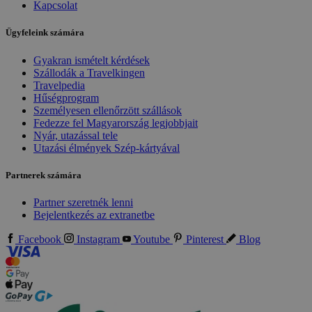
Kapcsolat
Ügyfeleink számára
Gyakran ismételt kérdések
Szállodák a Travelkingen
Travelpedia
Hűségprogram
Személyesen ellenőrzött szállások
Fedezze fel Magyarország legjobbjait
Nyár, utazással tele
Utazási élmények Szép-kártyával
Partnerek számára
Partner szeretnék lenni
Bejelentkezés az extranetbe
Facebook
Instagram
Youtube
Pinterest
Blog