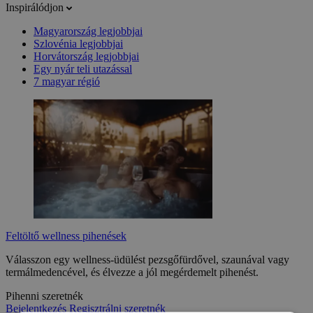
Inspirálódjon
Magyarország legjobbjai
Szlovénia legjobbjai
Horvátország legjobbjai
Egy nyár teli utazással
7 magyar régió
Feltöltő wellness pihenések
Válasszon egy wellness-üdülést pezsgőfürdővel, szaunával vagy
termálmedencével, és élvezze a jól megérdemelt pihenést.
Pihenni szeretnék
Bejelentkezés
Regisztrálni szeretnék