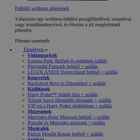
Feltöltő wellness pihenések
Válasszon egy wellness-üdülést pezsgőfürdővel, szaunával
vagy termálmedencével, és élvezze a jól megérdemelt
pihenést.
Pihenni szeretnék
Élmények
Vidámparkok
Europa-Park: Belépő és prémium szállás
Playmobil Funpark belépő + szállás
LEGOLAND® Deutschland belépő + szállás
Koncertek
Backstreet Boys in Düsseldorf + szállás
Kiállítások
Harry Potter™ Stúdió túra + szállás
Trónok harca filmstúdió látogatás + szállás
VIP est a Harry Potter stúdiókban + szállás
Múzeumok
Mercedes-Benz Múzeum belépő + szállás
Porsche és Mercedes múzeum + szállás
Musicalek
Párizsi Moulin Rouge belépő + szállás
Színház